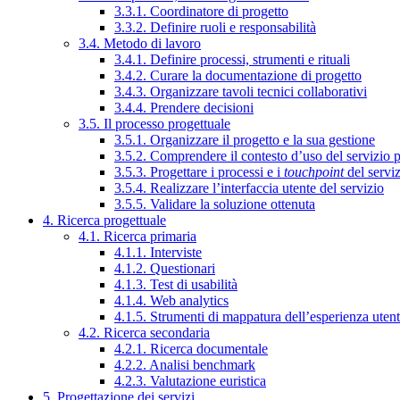
3.3.1. Coordinatore di progetto
3.3.2. Definire ruoli e responsabilità
3.4. Metodo di lavoro
3.4.1. Definire processi, strumenti e rituali
3.4.2. Curare la documentazione di progetto
3.4.3. Organizzare tavoli tecnici collaborativi
3.4.4. Prendere decisioni
3.5. Il processo progettuale
3.5.1. Organizzare il progetto e la sua gestione
3.5.2. Comprendere il contesto d’uso del servizio 
3.5.3. Progettare i processi e i
touchpoint
del servi
3.5.4. Realizzare l’interfaccia utente del servizio
3.5.5. Validare la soluzione ottenuta
4. Ricerca progettuale
4.1. Ricerca primaria
4.1.1. Interviste
4.1.2. Questionari
4.1.3. Test di usabilità
4.1.4. Web analytics
4.1.5. Strumenti di mappatura dell’esperienza uten
4.2. Ricerca secondaria
4.2.1. Ricerca documentale
4.2.2. Analisi benchmark
4.2.3. Valutazione euristica
5. Progettazione dei servizi