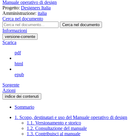
Manuale operativo di design
Progetto:
Designers Italia
Amministrazione:
italia
Cerca nel documento
Cerca nel documento
Informazioni
versione-corrente
Scarica
pdf
html
epub
Sorgente
Azioni
indice dei contenuti
Sommario
1. Scopo, destinatari e uso del Manuale operativo di design
1.1. Versionamento e storico
1.2. Consultazione del manuale
1.3. Contribuisci al manuale