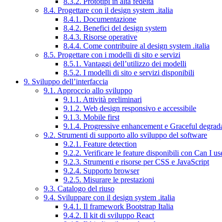
8.3.2. Prototipi in alta fedeltà
8.4. Progettare con il design system .italia
8.4.1. Documentazione
8.4.2. Benefici del design system
8.4.3. Risorse operative
8.4.4. Come contribuire al design system .italia
8.5. Progettare con i modelli di sito e servizi
8.5.1. Vantaggi dell’utilizzo dei modelli
8.5.2. I modelli di sito e servizi disponibili
9. Sviluppo dell’interfaccia
9.1. Approccio allo sviluppo
9.1.1. Attività preliminari
9.1.2. Web design responsivo e accessibile
9.1.3. Mobile first
9.1.4. Progressive enhancement e Graceful degrad
9.2. Strumenti di supporto allo sviluppo del software
9.2.1. Feature detection
9.2.2. Verificare le feature disponibili con Can I us
9.2.3. Strumenti e risorse per CSS e JavaScript
9.2.4. Supporto browser
9.2.5. Misurare le prestazioni
9.3. Catalogo del riuso
9.4. Sviluppare con il design system .italia
9.4.1. Il framework Bootstrap Italia
9.4.2. Il kit di sviluppo React