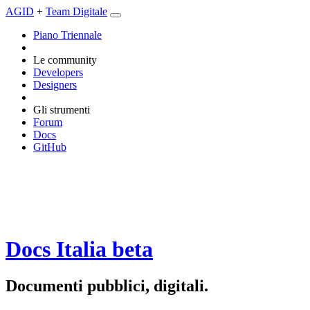
AGID
+
Team Digitale
Piano Triennale
Le community
Developers
Designers
Gli strumenti
Forum
Docs
GitHub
Docs Italia
beta
Documenti pubblici, digitali.