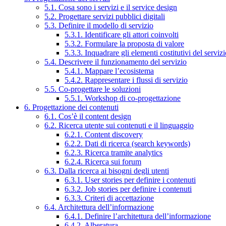
5.1. Cosa sono i servizi e il service design
5.2. Progettare servizi pubblici digitali
5.3. Definire il modello di servizio
5.3.1. Identificare gli attori coinvolti
5.3.2. Formulare la proposta di valore
5.3.3. Inquadrare gli elementi costitutivi del serviz
5.4. Descrivere il funzionamento del servizio
5.4.1. Mappare l’ecosistema
5.4.2. Rappresentare i flussi di servizio
5.5. Co-progettare le soluzioni
5.5.1. Workshop di co-progettazione
6. Progettazione dei contenuti
6.1. Cos’è il content design
6.2. Ricerca utente sui contenuti e il linguaggio
6.2.1. Content discovery
6.2.2. Dati di ricerca (search keywords)
6.2.3. Ricerca tramite analytics
6.2.4. Ricerca sui forum
6.3. Dalla ricerca ai bisogni degli utenti
6.3.1. User stories per definire i contenuti
6.3.2. Job stories per definire i contenuti
6.3.3. Criteri di accettazione
6.4. Architettura dell’informazione
6.4.1. Definire l’architettura dell’informazione
6.4.2. Alberatura