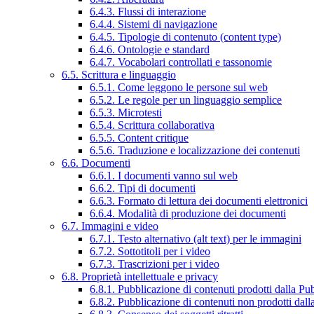
6.4.3. Flussi di interazione
6.4.4. Sistemi di navigazione
6.4.5. Tipologie di contenuto (content type)
6.4.6. Ontologie e standard
6.4.7. Vocabolari controllati e tassonomie
6.5. Scrittura e linguaggio
6.5.1. Come leggono le persone sul web
6.5.2. Le regole per un linguaggio semplice
6.5.3. Microtesti
6.5.4. Scrittura collaborativa
6.5.5. Content critique
6.5.6. Traduzione e localizzazione dei contenuti
6.6. Documenti
6.6.1. I documenti vanno sul web
6.6.2. Tipi di documenti
6.6.3. Formato di lettura dei documenti elettronici
6.6.4. Modalità di produzione dei documenti
6.7. Immagini e video
6.7.1. Testo alternativo (alt text) per le immagini
6.7.2. Sottotitoli per i video
6.7.3. Trascrizioni per i video
6.8. Proprietà intellettuale e privacy
6.8.1. Pubblicazione di contenuti prodotti dalla P
6.8.2. Pubblicazione di contenuti non prodotti dal