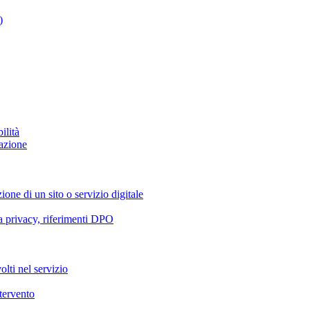
)
ilità
azione
ione di un sito o servizio digitale
va privacy, riferimenti DPO
olti nel servizio
ntervento