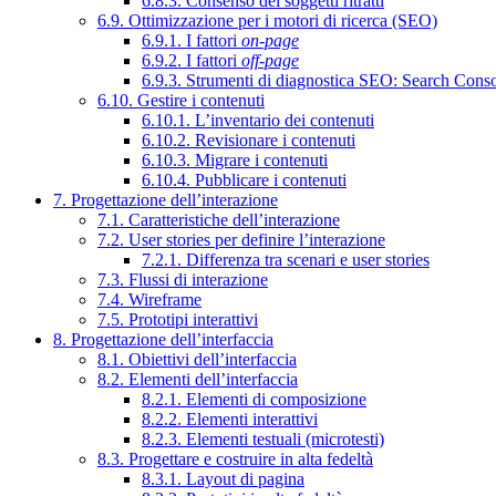
6.8.3. Consenso dei soggetti ritratti
6.9. Ottimizzazione per i motori di ricerca (SEO)
6.9.1. I fattori
on-page
6.9.2. I fattori
off-page
6.9.3. Strumenti di diagnostica SEO: Search Cons
6.10. Gestire i contenuti
6.10.1. L’inventario dei contenuti
6.10.2. Revisionare i contenuti
6.10.3. Migrare i contenuti
6.10.4. Pubblicare i contenuti
7. Progettazione dell’interazione
7.1. Caratteristiche dell’interazione
7.2. User stories per definire l’interazione
7.2.1. Differenza tra scenari e user stories
7.3. Flussi di interazione
7.4. Wireframe
7.5. Prototipi interattivi
8. Progettazione dell’interfaccia
8.1. Obiettivi dell’interfaccia
8.2. Elementi dell’interfaccia
8.2.1. Elementi di composizione
8.2.2. Elementi interattivi
8.2.3. Elementi testuali (microtesti)
8.3. Progettare e costruire in alta fedeltà
8.3.1. Layout di pagina