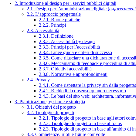
2. Introduzione al design per i servizi pubblici digitali
2.1. Design per l’amministrazione digitale (
e-government
2.2. L’approccio progettuale
2.2.1. Buone pratiche
2.2.2. Principi
2.3. Accessibilità
2.3.1. Definizione
2.3.2. Accessibilità by design
2.3.3. Principi per l’accessibilità
2.3.4. Linee guida e criteri di successo
2.3.5. Come rilasciare una dichiarazione di accessib
2.3.6. Meccanismo di feedback e procedura di attu
2.3.7. Obiettivi accessibilità
2.3.8. Normativa e approfondimenti
2.4. Privacy
2.4.1. Come rispettare la privacy sin dalla progettaz
2.4.2. Richiedi il consenso quando necessario
2.4.3. Le basi del sito web: architettura, informati
3. Pianificazione, gestione e strategia
3.1. Obiettivi del progetto
3.2. Tipologie di progetti
3.2.1. Tipologie di progetto in base agli attori coinv
3.2.2. Tipologie di progetto in base al focus
3.2.3. Tipologie di progetto in base all’ambito di i
3.3. Competenze, ruoli e figure coinvolte