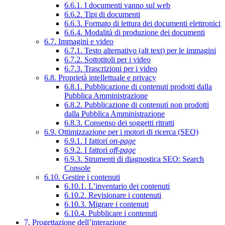
6.6.1. I documenti vanno sul web
6.6.2. Tipi di documenti
6.6.3. Formato di lettura dei documenti elettronici
6.6.4. Modalità di produzione dei documenti
6.7. Immagini e video
6.7.1. Testo alternativo (alt text) per le immagini
6.7.2. Sottotitoli per i video
6.7.3. Trascrizioni per i video
6.8. Proprietà intellettuale e privacy
6.8.1. Pubblicazione di contenuti prodotti dalla
Pubblica Amministrazione
6.8.2. Pubblicazione di contenuti non prodotti
dalla Pubblica Amministrazione
6.8.3. Consenso dei soggetti ritratti
6.9. Ottimizzazione per i motori di ricerca (SEO)
6.9.1. I fattori
on-page
6.9.2. I fattori
off-page
6.9.3. Strumenti di diagnostica SEO: Search
Console
6.10. Gestire i contenuti
6.10.1. L’inventario dei contenuti
6.10.2. Revisionare i contenuti
6.10.3. Migrare i contenuti
6.10.4. Pubblicare i contenuti
7. Progettazione dell’interazione