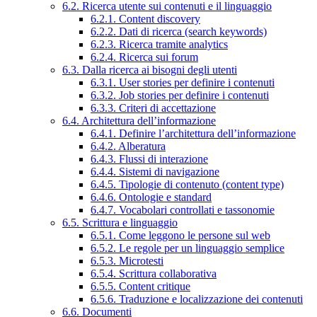
6.2. Ricerca utente sui contenuti e il linguaggio
6.2.1. Content discovery
6.2.2. Dati di ricerca (search keywords)
6.2.3. Ricerca tramite analytics
6.2.4. Ricerca sui forum
6.3. Dalla ricerca ai bisogni degli utenti
6.3.1. User stories per definire i contenuti
6.3.2. Job stories per definire i contenuti
6.3.3. Criteri di accettazione
6.4. Architettura dell’informazione
6.4.1. Definire l’architettura dell’informazione
6.4.2. Alberatura
6.4.3. Flussi di interazione
6.4.4. Sistemi di navigazione
6.4.5. Tipologie di contenuto (content type)
6.4.6. Ontologie e standard
6.4.7. Vocabolari controllati e tassonomie
6.5. Scrittura e linguaggio
6.5.1. Come leggono le persone sul web
6.5.2. Le regole per un linguaggio semplice
6.5.3. Microtesti
6.5.4. Scrittura collaborativa
6.5.5. Content critique
6.5.6. Traduzione e localizzazione dei contenuti
6.6. Documenti