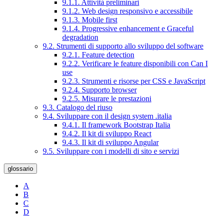
9.1.1. Attività preliminari
9.1.2. Web design responsivo e accessibile
9.1.3. Mobile first
9.1.4. Progressive enhancement e Graceful
degradation
9.2. Strumenti di supporto allo sviluppo del software
9.2.1. Feature detection
9.2.2. Verificare le feature disponibili con Can I
use
9.2.3. Strumenti e risorse per CSS e JavaScript
9.2.4. Supporto browser
9.2.5. Misurare le prestazioni
9.3. Catalogo del riuso
9.4. Sviluppare con il design system .italia
9.4.1. Il framework Bootstrap Italia
9.4.2. Il kit di sviluppo React
9.4.3. Il kit di sviluppo Angular
9.5. Sviluppare con i modelli di sito e servizi
glossario
A
B
C
D