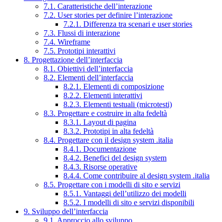
7.1. Caratteristiche dell’interazione
7.2. User stories per definire l’interazione
7.2.1. Differenza tra scenari e user stories
7.3. Flussi di interazione
7.4. Wireframe
7.5. Prototipi interattivi
8. Progettazione dell’interfaccia
8.1. Obiettivi dell’interfaccia
8.2. Elementi dell’interfaccia
8.2.1. Elementi di composizione
8.2.2. Elementi interattivi
8.2.3. Elementi testuali (microtesti)
8.3. Progettare e costruire in alta fedeltà
8.3.1. Layout di pagina
8.3.2. Prototipi in alta fedeltà
8.4. Progettare con il design system .italia
8.4.1. Documentazione
8.4.2. Benefici del design system
8.4.3. Risorse operative
8.4.4. Come contribuire al design system .italia
8.5. Progettare con i modelli di sito e servizi
8.5.1. Vantaggi dell’utilizzo dei modelli
8.5.2. I modelli di sito e servizi disponibili
9. Sviluppo dell’interfaccia
9.1. Approccio allo sviluppo