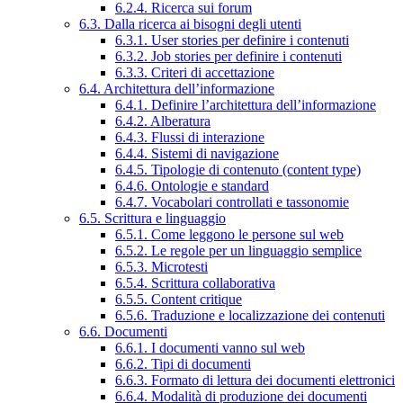
6.2.4. Ricerca sui forum
6.3. Dalla ricerca ai bisogni degli utenti
6.3.1. User stories per definire i contenuti
6.3.2. Job stories per definire i contenuti
6.3.3. Criteri di accettazione
6.4. Architettura dell’informazione
6.4.1. Definire l’architettura dell’informazione
6.4.2. Alberatura
6.4.3. Flussi di interazione
6.4.4. Sistemi di navigazione
6.4.5. Tipologie di contenuto (content type)
6.4.6. Ontologie e standard
6.4.7. Vocabolari controllati e tassonomie
6.5. Scrittura e linguaggio
6.5.1. Come leggono le persone sul web
6.5.2. Le regole per un linguaggio semplice
6.5.3. Microtesti
6.5.4. Scrittura collaborativa
6.5.5. Content critique
6.5.6. Traduzione e localizzazione dei contenuti
6.6. Documenti
6.6.1. I documenti vanno sul web
6.6.2. Tipi di documenti
6.6.3. Formato di lettura dei documenti elettronici
6.6.4. Modalità di produzione dei documenti