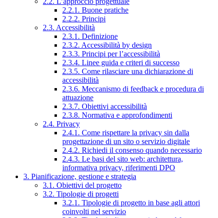
2.2. L’approccio progettuale
2.2.1. Buone pratiche
2.2.2. Principi
2.3. Accessibilità
2.3.1. Definizione
2.3.2. Accessibilità by design
2.3.3. Principi per l’accessibilità
2.3.4. Linee guida e criteri di successo
2.3.5. Come rilasciare una dichiarazione di
accessibilità
2.3.6. Meccanismo di feedback e procedura di
attuazione
2.3.7. Obiettivi accessibilità
2.3.8. Normativa e approfondimenti
2.4. Privacy
2.4.1. Come rispettare la privacy sin dalla
progettazione di un sito o servizio digitale
2.4.2. Richiedi il consenso quando necessario
2.4.3. Le basi del sito web: architettura,
informativa privacy, riferimenti DPO
3. Pianificazione, gestione e strategia
3.1. Obiettivi del progetto
3.2. Tipologie di progetti
3.2.1. Tipologie di progetto in base agli attori
coinvolti nel servizio