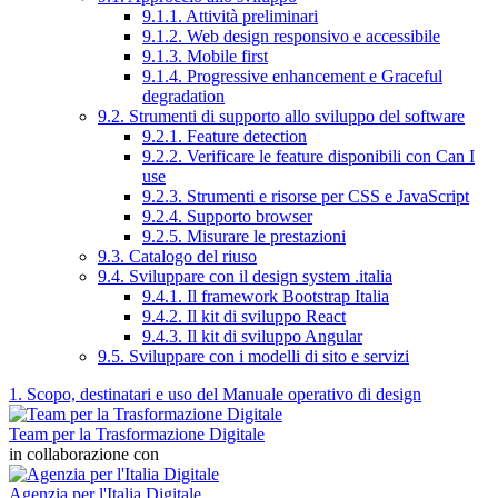
9.1.1. Attività preliminari
9.1.2. Web design responsivo e accessibile
9.1.3. Mobile first
9.1.4. Progressive enhancement e Graceful
degradation
9.2. Strumenti di supporto allo sviluppo del software
9.2.1. Feature detection
9.2.2. Verificare le feature disponibili con Can I
use
9.2.3. Strumenti e risorse per CSS e JavaScript
9.2.4. Supporto browser
9.2.5. Misurare le prestazioni
9.3. Catalogo del riuso
9.4. Sviluppare con il design system .italia
9.4.1. Il framework Bootstrap Italia
9.4.2. Il kit di sviluppo React
9.4.3. Il kit di sviluppo Angular
9.5. Sviluppare con i modelli di sito e servizi
1. Scopo, destinatari e uso del Manuale operativo di design
Team per la Trasformazione Digitale
in collaborazione con
Agenzia per l'Italia Digitale