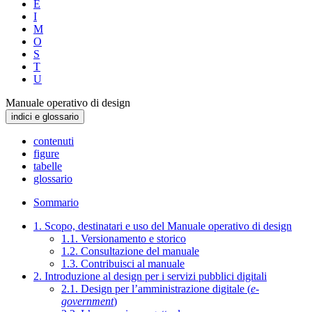
E
I
M
O
S
T
U
Manuale operativo di design
indici e glossario
contenuti
figure
tabelle
glossario
Sommario
1. Scopo, destinatari e uso del Manuale operativo di design
1.1. Versionamento e storico
1.2. Consultazione del manuale
1.3. Contribuisci al manuale
2. Introduzione al design per i servizi pubblici digitali
2.1. Design per l’amministrazione digitale (
e-
government
)