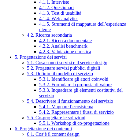
4.1.1. Interviste
4.1.2. Questionari
4.1.3. Test di usabilità
4.1.4. Web analytics
4.1.5. Strumenti di mappatura dell’esperienza
utente
4.2. Ricerca secondaria
4.2.1. Ricerca documentale
4.2.2. Analisi benchmark
4.2.3. Valutazione euristica
5. Progettazione dei servizi
5.1. Cosa sono i servizi e il service design
5.2. Progettare servizi pubblici digitali
5.3. Definire il modello di servizio
5.3.1. Identificare gli attori coinvolti
5.3.2. Formulare la proposta di valore
5.3.3. Inquadrare gli elementi costitutivi del
servizio
5.4. Descrivere il funzionamento del servizio
5.4.1. Mappare l’ecosistema
5.4.2. Rappresentare i flussi di servizio
5.5. Co-progettare le soluzioni
5.5.1. Workshop di co-progettazione
6. Progettazione dei contenuti
6.1. Cos’è il content design