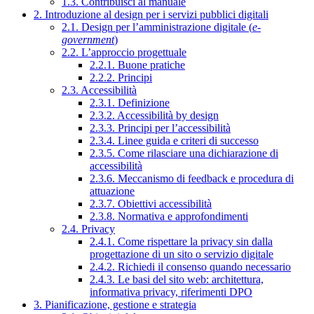
1.3. Contribuisci al manuale
2. Introduzione al design per i servizi pubblici digitali
2.1. Design per l’amministrazione digitale (
e-
government
)
2.2. L’approccio progettuale
2.2.1. Buone pratiche
2.2.2. Principi
2.3. Accessibilità
2.3.1. Definizione
2.3.2. Accessibilità by design
2.3.3. Principi per l’accessibilità
2.3.4. Linee guida e criteri di successo
2.3.5. Come rilasciare una dichiarazione di
accessibilità
2.3.6. Meccanismo di feedback e procedura di
attuazione
2.3.7. Obiettivi accessibilità
2.3.8. Normativa e approfondimenti
2.4. Privacy
2.4.1. Come rispettare la privacy sin dalla
progettazione di un sito o servizio digitale
2.4.2. Richiedi il consenso quando necessario
2.4.3. Le basi del sito web: architettura,
informativa privacy, riferimenti DPO
3. Pianificazione, gestione e strategia