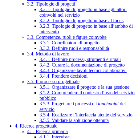
3.2. Tipologie di progetti
3.2.1. Tipologie di progetto in base agli attori
coinvolti nel servizio
3.2.2. Tipologie di progetto in base al focus
3.2.3. Tipologie di progetto in base all’ambito di
intervento
3.3. Competenze, ruoli e figure coinvolte
3.3.1. Coordinatore di progetto
3.3.2. Definire ruoli e responsabilità
3.4. Metodo di lavoro
3.4.1. Definire processi, strumenti e rituali
3.4.2. Curare la documentazione di progetto
3.4.3. Organizzare tavoli tecnici collaborativi
3.4.4. Prendere decisioni
3.5. Il processo progettuale
3.5.1. Organizzare il progetto e la sua gestione
3.5.2. Comprendere il contesto d’uso del servizio
pubblico
3.5.3. Progettare i processi e i
touchpoint
del
servizio
3.5.4. Realizzare l’interfaccia utente del servizio
3.5.5. Validare la soluzione ottenuta
4. Ricerca progettuale
4.1. Ricerca primaria
4.1.1. Interviste