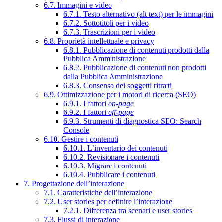
6.7. Immagini e video
6.7.1. Testo alternativo (alt text) per le immagini
6.7.2. Sottotitoli per i video
6.7.3. Trascrizioni per i video
6.8. Proprietà intellettuale e privacy
6.8.1. Pubblicazione di contenuti prodotti dalla
Pubblica Amministrazione
6.8.2. Pubblicazione di contenuti non prodotti
dalla Pubblica Amministrazione
6.8.3. Consenso dei soggetti ritratti
6.9. Ottimizzazione per i motori di ricerca (SEO)
6.9.1. I fattori
on-page
6.9.2. I fattori
off-page
6.9.3. Strumenti di diagnostica SEO: Search
Console
6.10. Gestire i contenuti
6.10.1. L’inventario dei contenuti
6.10.2. Revisionare i contenuti
6.10.3. Migrare i contenuti
6.10.4. Pubblicare i contenuti
7. Progettazione dell’interazione
7.1. Caratteristiche dell’interazione
7.2. User stories per definire l’interazione
7.2.1. Differenza tra scenari e user stories
7.3. Flussi di interazione