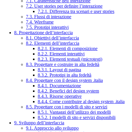
7.1. Caratteristiche dell’interazione
7.2. User stories per definire l’interazione
7.2.1. Differenza tra scenari e user stories
7.3. Flussi di interazione
7.4. Wireframe
7.5. Prototipi interattivi
8. Progettazione dell’interfaccia
8.1. Obiettivi dell’interfaccia
8.2. Elementi dell’interfaccia
8.2.1. Elementi di composizione
8.2.2. Elementi interattivi
8.2.3. Elementi testuali (microtesti)
8.3. Progettare e costruire in alta fedeltà
8.3.1. Layout di pagina
8.3.2. Prototipi in alta fedeltà
8.4. Progettare con il design system .italia
8.4.1. Documentazione
8.4.2. Benefici del design system
8.4.3. Risorse operative
8.4.4. Come contribuire al design system .italia
8.5. Progettare con i modelli di sito e servizi
8.5.1. Vantaggi dell’utilizzo dei modelli
8.5.2. I modelli di sito e servizi disponibili
9. Sviluppo dell’interfaccia
9.1. Approccio allo sviluppo