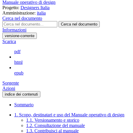
Manuale operativo di design
Progetto:
Designers Italia
Amministrazione:
italia
Cerca nel documento
Cerca nel documento
Informazioni
versione-corrente
Scarica
pdf
html
epub
Sorgente
Azioni
indice dei contenuti
Sommario
1. Scopo, destinatari e uso del Manuale operativo di design
1.1. Versionamento e storico
1.2. Consultazione del manuale
1.3. Contribuisci al manuale