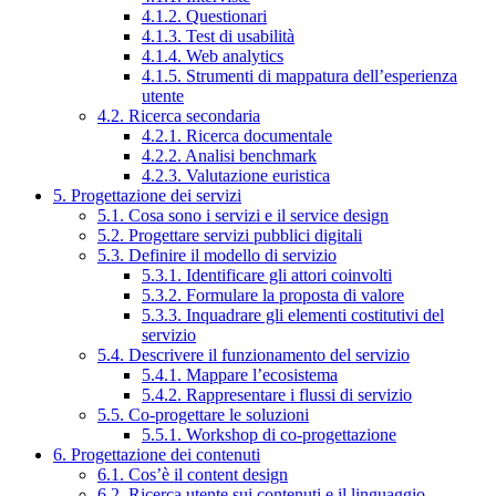
4.1.2. Questionari
4.1.3. Test di usabilità
4.1.4. Web analytics
4.1.5. Strumenti di mappatura dell’esperienza
utente
4.2. Ricerca secondaria
4.2.1. Ricerca documentale
4.2.2. Analisi benchmark
4.2.3. Valutazione euristica
5. Progettazione dei servizi
5.1. Cosa sono i servizi e il service design
5.2. Progettare servizi pubblici digitali
5.3. Definire il modello di servizio
5.3.1. Identificare gli attori coinvolti
5.3.2. Formulare la proposta di valore
5.3.3. Inquadrare gli elementi costitutivi del
servizio
5.4. Descrivere il funzionamento del servizio
5.4.1. Mappare l’ecosistema
5.4.2. Rappresentare i flussi di servizio
5.5. Co-progettare le soluzioni
5.5.1. Workshop di co-progettazione
6. Progettazione dei contenuti
6.1. Cos’è il content design
6.2. Ricerca utente sui contenuti e il linguaggio