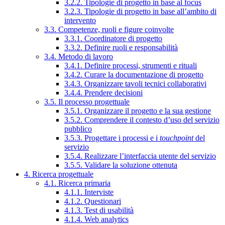
3.2.2. Tipologie di progetto in base al focus
3.2.3. Tipologie di progetto in base all’ambito di
intervento
3.3. Competenze, ruoli e figure coinvolte
3.3.1. Coordinatore di progetto
3.3.2. Definire ruoli e responsabilità
3.4. Metodo di lavoro
3.4.1. Definire processi, strumenti e rituali
3.4.2. Curare la documentazione di progetto
3.4.3. Organizzare tavoli tecnici collaborativi
3.4.4. Prendere decisioni
3.5. Il processo progettuale
3.5.1. Organizzare il progetto e la sua gestione
3.5.2. Comprendere il contesto d’uso del servizio
pubblico
3.5.3. Progettare i processi e i
touchpoint
del
servizio
3.5.4. Realizzare l’interfaccia utente del servizio
3.5.5. Validare la soluzione ottenuta
4. Ricerca progettuale
4.1. Ricerca primaria
4.1.1. Interviste
4.1.2. Questionari
4.1.3. Test di usabilità
4.1.4. Web analytics