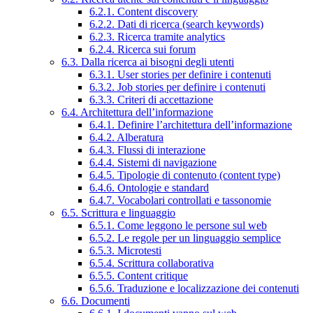
6.2.1. Content discovery
6.2.2. Dati di ricerca (search keywords)
6.2.3. Ricerca tramite analytics
6.2.4. Ricerca sui forum
6.3. Dalla ricerca ai bisogni degli utenti
6.3.1. User stories per definire i contenuti
6.3.2. Job stories per definire i contenuti
6.3.3. Criteri di accettazione
6.4. Architettura dell’informazione
6.4.1. Definire l’architettura dell’informazione
6.4.2. Alberatura
6.4.3. Flussi di interazione
6.4.4. Sistemi di navigazione
6.4.5. Tipologie di contenuto (content type)
6.4.6. Ontologie e standard
6.4.7. Vocabolari controllati e tassonomie
6.5. Scrittura e linguaggio
6.5.1. Come leggono le persone sul web
6.5.2. Le regole per un linguaggio semplice
6.5.3. Microtesti
6.5.4. Scrittura collaborativa
6.5.5. Content critique
6.5.6. Traduzione e localizzazione dei contenuti
6.6. Documenti