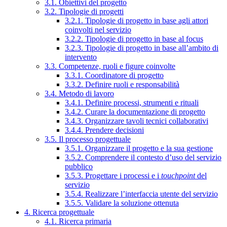
3.1. Obiettivi del progetto
3.2. Tipologie di progetti
3.2.1. Tipologie di progetto in base agli attori
coinvolti nel servizio
3.2.2. Tipologie di progetto in base al focus
3.2.3. Tipologie di progetto in base all’ambito di
intervento
3.3. Competenze, ruoli e figure coinvolte
3.3.1. Coordinatore di progetto
3.3.2. Definire ruoli e responsabilità
3.4. Metodo di lavoro
3.4.1. Definire processi, strumenti e rituali
3.4.2. Curare la documentazione di progetto
3.4.3. Organizzare tavoli tecnici collaborativi
3.4.4. Prendere decisioni
3.5. Il processo progettuale
3.5.1. Organizzare il progetto e la sua gestione
3.5.2. Comprendere il contesto d’uso del servizio
pubblico
3.5.3. Progettare i processi e i
touchpoint
del
servizio
3.5.4. Realizzare l’interfaccia utente del servizio
3.5.5. Validare la soluzione ottenuta
4. Ricerca progettuale
4.1. Ricerca primaria