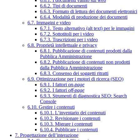
6.6.1. I documenti vanno sul web
6.6.2. Tipi di documenti
6.6.3. Formato di lettura dei documenti elettronici
6.6.4. Modalità di produzione dei documenti
6.7. Immagini e video
6.7.1. Testo alternativo (alt text) per le immagini
6.7.2. Sottotitoli per i video
6.7.3. Trascrizioni per i video
6.8. Proprietà intellettuale e privacy
6.8.1. Pubblicazione di contenuti prodotti dalla
Pubblica Amministrazione
6.8.2. Pubblicazione di contenuti non prodotti
dalla Pubblica Amministrazione
6.8.3. Consenso dei soggetti ritratti
6.9. Ottimizzazione per i motori di ricerca (SEO)
6.9.1. I fattori
on-page
6.9.2. I fattori
off-page
6.9.3. Strumenti di diagnostica SEO: Search
Console
6.10. Gestire i contenuti
6.10.1. L’inventario dei contenuti
6.10.2. Revisionare i contenuti
6.10.3. Migrare i contenuti
6.10.4. Pubblicare i contenuti
7. Progettazione dell’interazione