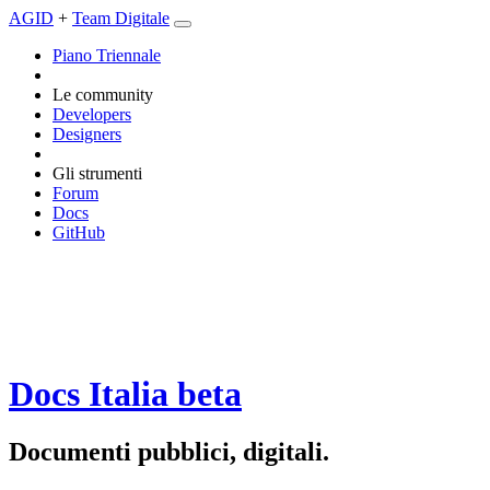
AGID
+
Team Digitale
Piano Triennale
Le community
Developers
Designers
Gli strumenti
Forum
Docs
GitHub
Docs Italia
beta
Documenti pubblici, digitali.