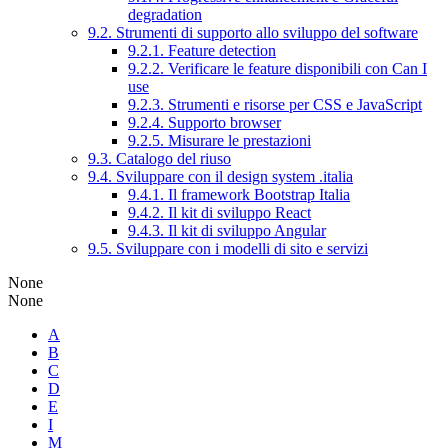
degradation
9.2. Strumenti di supporto allo sviluppo del software
9.2.1. Feature detection
9.2.2. Verificare le feature disponibili con Can I
use
9.2.3. Strumenti e risorse per CSS e JavaScript
9.2.4. Supporto browser
9.2.5. Misurare le prestazioni
9.3. Catalogo del riuso
9.4. Sviluppare con il design system .italia
9.4.1. Il framework Bootstrap Italia
9.4.2. Il kit di sviluppo React
9.4.3. Il kit di sviluppo Angular
9.5. Sviluppare con i modelli di sito e servizi
None
None
A
B
C
D
E
I
M