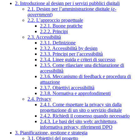
2. Introduzione al design per i servizi pubblici digitali
2.1. Design per l’amministrazione digitale (
e-
government
)
2.2. L’approccio progettuale
2.2.1. Buone pratiche
2.2.2. Principi
2.3. Accessibilità
2.3.1. Definizione
2.3.2. Accessibilità by design
2.3.3. Principi per l’accessibilità
2.3.4. Linee guida e criteri di successo
2.3.5. Come rilasciare una dichiarazione di
accessibilità
2.3.6. Meccanismo di feedback e procedura di
attuazione
2.3.7. Obiettivi accessibilità
2.3.8. Normativa e approfondimenti
2.4. Privacy
2.4.1. Come rispettare la privacy sin dalla
progettazione di un sito o servizio digitale
2.4.2. Richiedi il consenso quando necessario
2.4.3. Le basi del sito web: architettura,
informativa privacy, riferimenti DPO
3. Pianificazione, gestione e strategia
3.1. Obiettivi del progetto