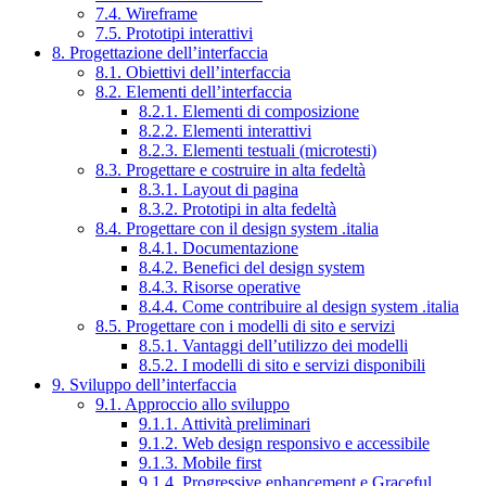
7.4. Wireframe
7.5. Prototipi interattivi
8. Progettazione dell’interfaccia
8.1. Obiettivi dell’interfaccia
8.2. Elementi dell’interfaccia
8.2.1. Elementi di composizione
8.2.2. Elementi interattivi
8.2.3. Elementi testuali (microtesti)
8.3. Progettare e costruire in alta fedeltà
8.3.1. Layout di pagina
8.3.2. Prototipi in alta fedeltà
8.4. Progettare con il design system .italia
8.4.1. Documentazione
8.4.2. Benefici del design system
8.4.3. Risorse operative
8.4.4. Come contribuire al design system .italia
8.5. Progettare con i modelli di sito e servizi
8.5.1. Vantaggi dell’utilizzo dei modelli
8.5.2. I modelli di sito e servizi disponibili
9. Sviluppo dell’interfaccia
9.1. Approccio allo sviluppo
9.1.1. Attività preliminari
9.1.2. Web design responsivo e accessibile
9.1.3. Mobile first
9.1.4. Progressive enhancement e Graceful