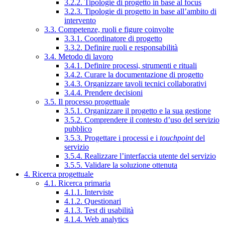
3.2.2. Tipologie di progetto in base al focus
3.2.3. Tipologie di progetto in base all’ambito di
intervento
3.3. Competenze, ruoli e figure coinvolte
3.3.1. Coordinatore di progetto
3.3.2. Definire ruoli e responsabilità
3.4. Metodo di lavoro
3.4.1. Definire processi, strumenti e rituali
3.4.2. Curare la documentazione di progetto
3.4.3. Organizzare tavoli tecnici collaborativi
3.4.4. Prendere decisioni
3.5. Il processo progettuale
3.5.1. Organizzare il progetto e la sua gestione
3.5.2. Comprendere il contesto d’uso del servizio
pubblico
3.5.3. Progettare i processi e i
touchpoint
del
servizio
3.5.4. Realizzare l’interfaccia utente del servizio
3.5.5. Validare la soluzione ottenuta
4. Ricerca progettuale
4.1. Ricerca primaria
4.1.1. Interviste
4.1.2. Questionari
4.1.3. Test di usabilità
4.1.4. Web analytics