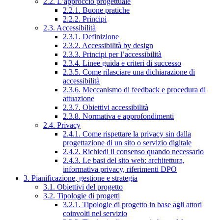
2.2. L’approccio progettuale
2.2.1. Buone pratiche
2.2.2. Principi
2.3. Accessibilità
2.3.1. Definizione
2.3.2. Accessibilità by design
2.3.3. Principi per l’accessibilità
2.3.4. Linee guida e criteri di successo
2.3.5. Come rilasciare una dichiarazione di
accessibilità
2.3.6. Meccanismo di feedback e procedura di
attuazione
2.3.7. Obiettivi accessibilità
2.3.8. Normativa e approfondimenti
2.4. Privacy
2.4.1. Come rispettare la privacy sin dalla
progettazione di un sito o servizio digitale
2.4.2. Richiedi il consenso quando necessario
2.4.3. Le basi del sito web: architettura,
informativa privacy, riferimenti DPO
3. Pianificazione, gestione e strategia
3.1. Obiettivi del progetto
3.2. Tipologie di progetti
3.2.1. Tipologie di progetto in base agli attori
coinvolti nel servizio