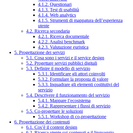
4.1.2. Questionari
4.1.3. Test di usabilità
4.1.4. Web analytics
4.1.5. Strumenti di mappatura dell’esperienza
utente
4.2. Ricerca secondaria
4.2.1. Ricerca documentale
4.2.2. Analisi benchmark
4.2.3. Valutazione euristica
5. Progettazione dei servizi
5.1. Cosa sono i servizi e il service design
5.2. Progettare servizi pubblici digitali
5.3. Definire il modello di servizio
5.3.1. Identificare gli attori coinvolti
5.3.2. Formulare la proposta di valore
5.3.3. Inquadrare gli elementi costitutivi del
servizio
5.4. Descrivere il funzionamento del servizio
5.4.1. Mappare l’ecosistema
5.4.2. Rappresentare i flussi di servizio
5.5. Co-progettare le soluzioni
5.5.1. Workshop di co-progettazione
6. Progettazione dei contenuti
6.1. Cos’è il content design
6.2. Ricerca utente sui contenuti e il linguaggio