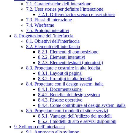
7.1. Caratteristiche dell’interazione
7.2. User stories per definire l’interazione
7.2.1. Differenza tra scenari e user stories
7.3. Flussi di interazione
7.4. Wireframe
7.5. Prototipi interattivi
8. Progettazione dell’interfaccia
8.1. Obiettivi dell’interfaccia
8.2. Elementi dell’interfaccia
8.2.1. Elementi di composizione
8.2.2. Elementi interattivi
8.2.3. Elementi testuali (microtesti)
8.3. Progettare e costruire in alta fedeltà
8.3.1. Layout di pagina
8.3.2. Prototipi in alta fedeltà
8.4. Progettare con il design system .italia
8.4.1. Documentazione
8.4.2. Benefici del design system
8.4.3. Risorse operative
8.4.4. Come contribuire al design system .italia
8.5. Progettare con i modelli di sito e servizi
8.5.1. Vantaggi dell’utilizzo dei modelli
8.5.2. I modelli di sito e servizi disponibili
9. Sviluppo dell’interfaccia
9.1. Approccio allo sviluppo