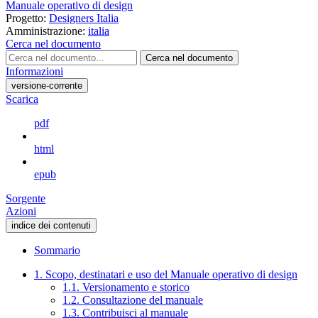
Manuale operativo di design
Progetto:
Designers Italia
Amministrazione:
italia
Cerca nel documento
Cerca nel documento
Informazioni
versione-corrente
Scarica
pdf
html
epub
Sorgente
Azioni
indice dei contenuti
Sommario
1. Scopo, destinatari e uso del Manuale operativo di design
1.1. Versionamento e storico
1.2. Consultazione del manuale
1.3. Contribuisci al manuale