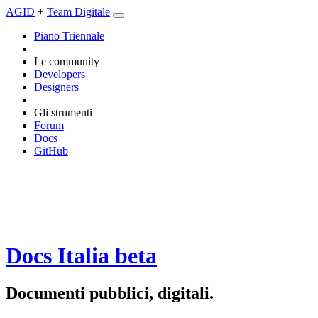
AGID
+
Team Digitale
Piano Triennale
Le community
Developers
Designers
Gli strumenti
Forum
Docs
GitHub
Docs Italia
beta
Documenti pubblici, digitali.