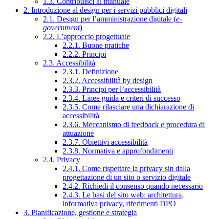
1.3. Contribuisci al manuale
2. Introduzione al design per i servizi pubblici digitali
2.1. Design per l’amministrazione digitale (
e-
government
)
2.2. L’approccio progettuale
2.2.1. Buone pratiche
2.2.2. Principi
2.3. Accessibilità
2.3.1. Definizione
2.3.2. Accessibilità by design
2.3.3. Principi per l’accessibilità
2.3.4. Linee guida e criteri di successo
2.3.5. Come rilasciare una dichiarazione di
accessibilità
2.3.6. Meccanismo di feedback e procedura di
attuazione
2.3.7. Obiettivi accessibilità
2.3.8. Normativa e approfondimenti
2.4. Privacy
2.4.1. Come rispettare la privacy sin dalla
progettazione di un sito o servizio digitale
2.4.2. Richiedi il consenso quando necessario
2.4.3. Le basi del sito web: architettura,
informativa privacy, riferimenti DPO
3. Pianificazione, gestione e strategia