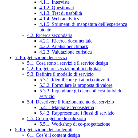
4.1.1. Interviste
4.1.2. Questionari
4.1.3. Test di usabilità
4.1.4. Web analytics
4.1.5. Strumenti di mappatura dell’esperienza
utente
4.2. Ricerca secondaria
4.2.1. Ricerca documentale
4.2.2. Analisi benchmark
4.2.3. Valutazione euristica
5. Progettazione dei servizi
5.1. Cosa sono i servizi e il service design
5.2. Progettare servizi pubblici digitali
5.3. Definire il modello di servizio
5.3.1. Identificare gli attori coinvolti
5.3.2. Formulare la proposta di valore
5.3.3. Inquadrare gli elementi costitutivi del
servizio
5.4. Descrivere il funzionamento del servizio
5.4.1. Mappare l’ecosistema
5.4.2. Rappresentare i flussi di servizio
5.5. Co-progettare le soluzioni
5.5.1. Workshop di co-progettazione
6. Progettazione dei contenuti
6.1. Cos’è il content design