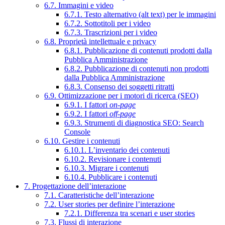
6.7. Immagini e video
6.7.1. Testo alternativo (alt text) per le immagini
6.7.2. Sottotitoli per i video
6.7.3. Trascrizioni per i video
6.8. Proprietà intellettuale e privacy
6.8.1. Pubblicazione di contenuti prodotti dalla
Pubblica Amministrazione
6.8.2. Pubblicazione di contenuti non prodotti
dalla Pubblica Amministrazione
6.8.3. Consenso dei soggetti ritratti
6.9. Ottimizzazione per i motori di ricerca (SEO)
6.9.1. I fattori
on-page
6.9.2. I fattori
off-page
6.9.3. Strumenti di diagnostica SEO: Search
Console
6.10. Gestire i contenuti
6.10.1. L’inventario dei contenuti
6.10.2. Revisionare i contenuti
6.10.3. Migrare i contenuti
6.10.4. Pubblicare i contenuti
7. Progettazione dell’interazione
7.1. Caratteristiche dell’interazione
7.2. User stories per definire l’interazione
7.2.1. Differenza tra scenari e user stories
7.3. Flussi di interazione