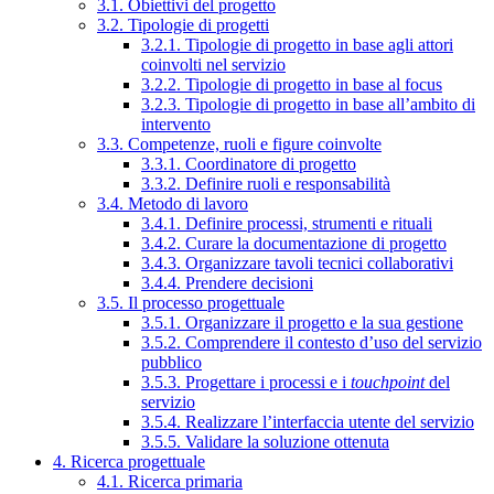
3.1. Obiettivi del progetto
3.2. Tipologie di progetti
3.2.1. Tipologie di progetto in base agli attori
coinvolti nel servizio
3.2.2. Tipologie di progetto in base al focus
3.2.3. Tipologie di progetto in base all’ambito di
intervento
3.3. Competenze, ruoli e figure coinvolte
3.3.1. Coordinatore di progetto
3.3.2. Definire ruoli e responsabilità
3.4. Metodo di lavoro
3.4.1. Definire processi, strumenti e rituali
3.4.2. Curare la documentazione di progetto
3.4.3. Organizzare tavoli tecnici collaborativi
3.4.4. Prendere decisioni
3.5. Il processo progettuale
3.5.1. Organizzare il progetto e la sua gestione
3.5.2. Comprendere il contesto d’uso del servizio
pubblico
3.5.3. Progettare i processi e i
touchpoint
del
servizio
3.5.4. Realizzare l’interfaccia utente del servizio
3.5.5. Validare la soluzione ottenuta
4. Ricerca progettuale
4.1. Ricerca primaria