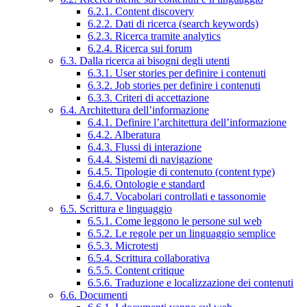
6.2.1. Content discovery
6.2.2. Dati di ricerca (search keywords)
6.2.3. Ricerca tramite analytics
6.2.4. Ricerca sui forum
6.3. Dalla ricerca ai bisogni degli utenti
6.3.1. User stories per definire i contenuti
6.3.2. Job stories per definire i contenuti
6.3.3. Criteri di accettazione
6.4. Architettura dell’informazione
6.4.1. Definire l’architettura dell’informazione
6.4.2. Alberatura
6.4.3. Flussi di interazione
6.4.4. Sistemi di navigazione
6.4.5. Tipologie di contenuto (content type)
6.4.6. Ontologie e standard
6.4.7. Vocabolari controllati e tassonomie
6.5. Scrittura e linguaggio
6.5.1. Come leggono le persone sul web
6.5.2. Le regole per un linguaggio semplice
6.5.3. Microtesti
6.5.4. Scrittura collaborativa
6.5.5. Content critique
6.5.6. Traduzione e localizzazione dei contenuti
6.6. Documenti