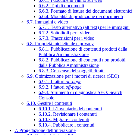
6.6.1. I documenti vanno sul web
6.6.2. Tipi di documenti
6.6.3. Formato di lettura dei documenti elettronici
6.6.4. Modalità di produzione dei documenti
6.7. Immagini e video
6.7.1. Testo alternativo (alt text) per le immagini
6.7.2. Sottotitoli per i video
6.7.3. Trascrizioni per i video
6.8. Proprietà intellettuale e privacy
6.8.1. Pubblicazione di contenuti prodotti dalla
Pubblica Amministrazione
6.8.2. Pubblicazione di contenuti non prodotti
dalla Pubblica Amministrazione
6.8.3. Consenso dei soggetti ritratti
6.9. Ottimizzazione per i motori di ricerca (SEO)
6.9.1. I fattori
on-page
6.9.2. I fattori
off-page
6.9.3. Strumenti di diagnostica SEO: Search
Console
6.10. Gestire i contenuti
6.10.1. L’inventario dei contenuti
6.10.2. Revisionare i contenuti
6.10.3. Migrare i contenuti
6.10.4. Pubblicare i contenuti
7. Progettazione dell’interazione