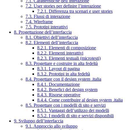
7.1. Caratteristiche dell’interazione
7.2. User stories per definire l’interazione
7.2.1. Differenza tra scenari e user stories
7.3. Flussi di interazione
7.4. Wireframe
7.5. Prototipi interattivi
8. Progettazione dell’interfaccia
8.1. Obiettivi dell’interfaccia
8.2. Elementi dell’interfaccia
8.2.1. Elementi di composizione
8.2.2. Elementi interattivi
8.2.3. Elementi testuali (microtesti)
8.3. Progettare e costruire in alta fedeltà
8.3.1. Layout di pagina
8.3.2. Prototipi in alta fedeltà
8.4. Progettare con il design system .italia
8.4.1. Documentazione
8.4.2. Benefici del design system
8.4.3. Risorse operative
8.4.4. Come contribuire al design system .italia
8.5. Progettare con i modelli di sito e servizi
8.5.1. Vantaggi dell’utilizzo dei modelli
8.5.2. I modelli di sito e servizi disponibili
9. Sviluppo dell’interfaccia
9.1. Approccio allo sviluppo