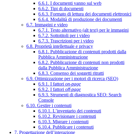
6.6.1. I documenti vanno sul web
6.6.2. Tipi di documenti
6.6.3. Formato di lettura dei documenti elettronici
6.6.4. Modalità di produzione dei documenti
6.7. Immagini e video
6.7.1. Testo alternativo (alt text) per le immagini
6.7.2. Sottotitoli per i video
6.7.3. Trascrizioni per i video
6.8. Proprietà intellettuale e privacy
6.8.1. Pubblicazione di contenuti prodotti dalla
Pubblica Amministrazione
6.8.2. Pubblicazione di contenuti non prodotti
dalla Pubblica Amministrazione
6.8.3. Consenso dei soggetti ritratti
6.9. Ottimizzazione per i motori di ricerca (SEO)
6.9.1. I fattori
on-page
6.9.2. I fattori
off-page
6.9.3. Strumenti di diagnostica SEO: Search
Console
6.10. Gestire i contenuti
6.10.1. L’inventario dei contenuti
6.10.2. Revisionare i contenuti
6.10.3. Migrare i contenuti
6.10.4. Pubblicare i contenuti
7. Progettazione dell’interazione