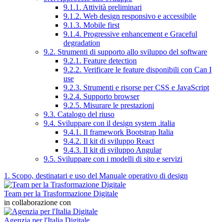
9.1.1. Attività preliminari
9.1.2. Web design responsivo e accessibile
9.1.3. Mobile first
9.1.4. Progressive enhancement e Graceful
degradation
9.2. Strumenti di supporto allo sviluppo del software
9.2.1. Feature detection
9.2.2. Verificare le feature disponibili con Can I
use
9.2.3. Strumenti e risorse per CSS e JavaScript
9.2.4. Supporto browser
9.2.5. Misurare le prestazioni
9.3. Catalogo del riuso
9.4. Sviluppare con il design system .italia
9.4.1. Il framework Bootstrap Italia
9.4.2. Il kit di sviluppo React
9.4.3. Il kit di sviluppo Angular
9.5. Sviluppare con i modelli di sito e servizi
1. Scopo, destinatari e uso del Manuale operativo di design
Team per la Trasformazione Digitale
in collaborazione con
Agenzia per l'Italia Digitale