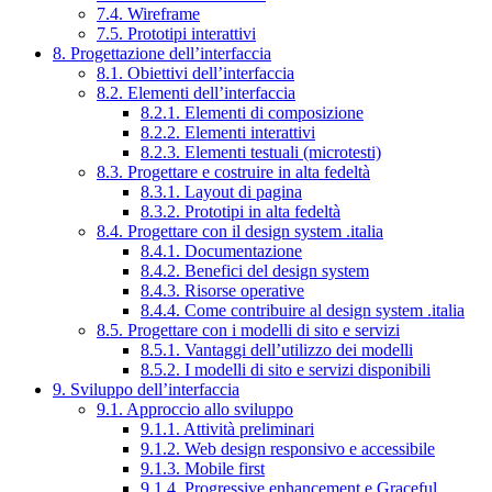
7.4. Wireframe
7.5. Prototipi interattivi
8. Progettazione dell’interfaccia
8.1. Obiettivi dell’interfaccia
8.2. Elementi dell’interfaccia
8.2.1. Elementi di composizione
8.2.2. Elementi interattivi
8.2.3. Elementi testuali (microtesti)
8.3. Progettare e costruire in alta fedeltà
8.3.1. Layout di pagina
8.3.2. Prototipi in alta fedeltà
8.4. Progettare con il design system .italia
8.4.1. Documentazione
8.4.2. Benefici del design system
8.4.3. Risorse operative
8.4.4. Come contribuire al design system .italia
8.5. Progettare con i modelli di sito e servizi
8.5.1. Vantaggi dell’utilizzo dei modelli
8.5.2. I modelli di sito e servizi disponibili
9. Sviluppo dell’interfaccia
9.1. Approccio allo sviluppo
9.1.1. Attività preliminari
9.1.2. Web design responsivo e accessibile
9.1.3. Mobile first
9.1.4. Progressive enhancement e Graceful