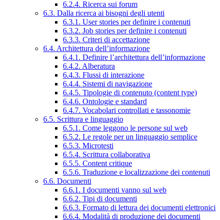
6.2.4. Ricerca sui forum
6.3. Dalla ricerca ai bisogni degli utenti
6.3.1. User stories per definire i contenuti
6.3.2. Job stories per definire i contenuti
6.3.3. Criteri di accettazione
6.4. Architettura dell’informazione
6.4.1. Definire l’architettura dell’informazione
6.4.2. Alberatura
6.4.3. Flussi di interazione
6.4.4. Sistemi di navigazione
6.4.5. Tipologie di contenuto (content type)
6.4.6. Ontologie e standard
6.4.7. Vocabolari controllati e tassonomie
6.5. Scrittura e linguaggio
6.5.1. Come leggono le persone sul web
6.5.2. Le regole per un linguaggio semplice
6.5.3. Microtesti
6.5.4. Scrittura collaborativa
6.5.5. Content critique
6.5.6. Traduzione e localizzazione dei contenuti
6.6. Documenti
6.6.1. I documenti vanno sul web
6.6.2. Tipi di documenti
6.6.3. Formato di lettura dei documenti elettronici
6.6.4. Modalità di produzione dei documenti