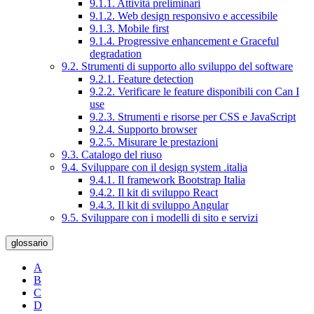
9.1.1. Attività preliminari
9.1.2. Web design responsivo e accessibile
9.1.3. Mobile first
9.1.4. Progressive enhancement e Graceful
degradation
9.2. Strumenti di supporto allo sviluppo del software
9.2.1. Feature detection
9.2.2. Verificare le feature disponibili con Can I
use
9.2.3. Strumenti e risorse per CSS e JavaScript
9.2.4. Supporto browser
9.2.5. Misurare le prestazioni
9.3. Catalogo del riuso
9.4. Sviluppare con il design system .italia
9.4.1. Il framework Bootstrap Italia
9.4.2. Il kit di sviluppo React
9.4.3. Il kit di sviluppo Angular
9.5. Sviluppare con i modelli di sito e servizi
glossario
A
B
C
D