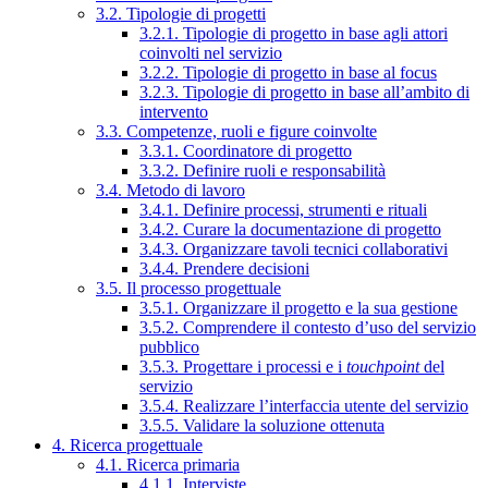
3.2. Tipologie di progetti
3.2.1. Tipologie di progetto in base agli attori
coinvolti nel servizio
3.2.2. Tipologie di progetto in base al focus
3.2.3. Tipologie di progetto in base all’ambito di
intervento
3.3. Competenze, ruoli e figure coinvolte
3.3.1. Coordinatore di progetto
3.3.2. Definire ruoli e responsabilità
3.4. Metodo di lavoro
3.4.1. Definire processi, strumenti e rituali
3.4.2. Curare la documentazione di progetto
3.4.3. Organizzare tavoli tecnici collaborativi
3.4.4. Prendere decisioni
3.5. Il processo progettuale
3.5.1. Organizzare il progetto e la sua gestione
3.5.2. Comprendere il contesto d’uso del servizio
pubblico
3.5.3. Progettare i processi e i
touchpoint
del
servizio
3.5.4. Realizzare l’interfaccia utente del servizio
3.5.5. Validare la soluzione ottenuta
4. Ricerca progettuale
4.1. Ricerca primaria
4.1.1. Interviste