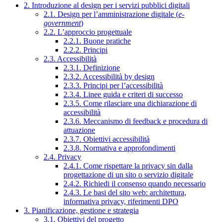
2. Introduzione al design per i servizi pubblici digitali
2.1. Design per l’amministrazione digitale (
e-
government
)
2.2. L’approccio progettuale
2.2.1. Buone pratiche
2.2.2. Principi
2.3. Accessibilità
2.3.1. Definizione
2.3.2. Accessibilità by design
2.3.3. Principi per l’accessibilità
2.3.4. Linee guida e criteri di successo
2.3.5. Come rilasciare una dichiarazione di
accessibilità
2.3.6. Meccanismo di feedback e procedura di
attuazione
2.3.7. Obiettivi accessibilità
2.3.8. Normativa e approfondimenti
2.4. Privacy
2.4.1. Come rispettare la privacy sin dalla
progettazione di un sito o servizio digitale
2.4.2. Richiedi il consenso quando necessario
2.4.3. Le basi del sito web: architettura,
informativa privacy, riferimenti DPO
3. Pianificazione, gestione e strategia
3.1. Obiettivi del progetto