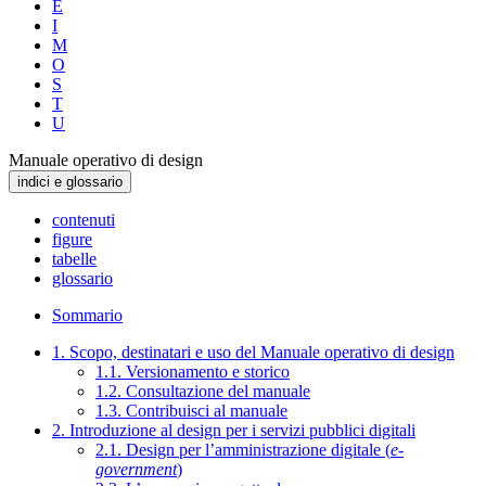
E
I
M
O
S
T
U
Manuale operativo di design
indici e glossario
contenuti
figure
tabelle
glossario
Sommario
1. Scopo, destinatari e uso del Manuale operativo di design
1.1. Versionamento e storico
1.2. Consultazione del manuale
1.3. Contribuisci al manuale
2. Introduzione al design per i servizi pubblici digitali
2.1. Design per l’amministrazione digitale (
e-
government
)