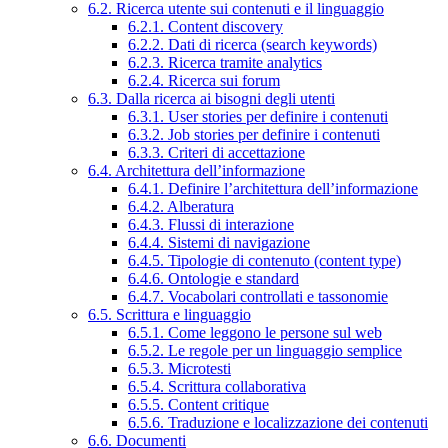
6.2. Ricerca utente sui contenuti e il linguaggio
6.2.1. Content discovery
6.2.2. Dati di ricerca (search keywords)
6.2.3. Ricerca tramite analytics
6.2.4. Ricerca sui forum
6.3. Dalla ricerca ai bisogni degli utenti
6.3.1. User stories per definire i contenuti
6.3.2. Job stories per definire i contenuti
6.3.3. Criteri di accettazione
6.4. Architettura dell’informazione
6.4.1. Definire l’architettura dell’informazione
6.4.2. Alberatura
6.4.3. Flussi di interazione
6.4.4. Sistemi di navigazione
6.4.5. Tipologie di contenuto (content type)
6.4.6. Ontologie e standard
6.4.7. Vocabolari controllati e tassonomie
6.5. Scrittura e linguaggio
6.5.1. Come leggono le persone sul web
6.5.2. Le regole per un linguaggio semplice
6.5.3. Microtesti
6.5.4. Scrittura collaborativa
6.5.5. Content critique
6.5.6. Traduzione e localizzazione dei contenuti
6.6. Documenti