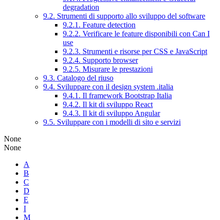
degradation
9.2. Strumenti di supporto allo sviluppo del software
9.2.1. Feature detection
9.2.2. Verificare le feature disponibili con Can I
use
9.2.3. Strumenti e risorse per CSS e JavaScript
9.2.4. Supporto browser
9.2.5. Misurare le prestazioni
9.3. Catalogo del riuso
9.4. Sviluppare con il design system .italia
9.4.1. Il framework Bootstrap Italia
9.4.2. Il kit di sviluppo React
9.4.3. Il kit di sviluppo Angular
9.5. Sviluppare con i modelli di sito e servizi
None
None
A
B
C
D
E
I
M