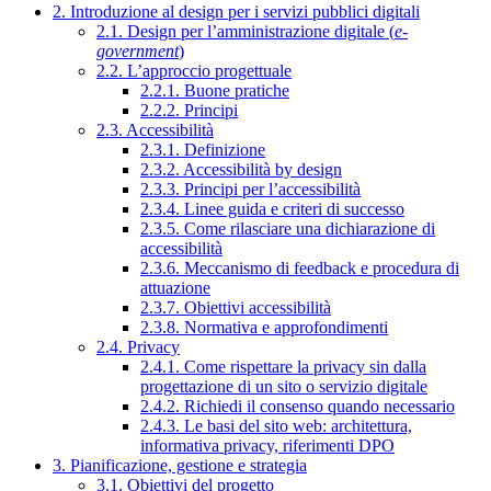
2. Introduzione al design per i servizi pubblici digitali
2.1. Design per l’amministrazione digitale (
e-
government
)
2.2. L’approccio progettuale
2.2.1. Buone pratiche
2.2.2. Principi
2.3. Accessibilità
2.3.1. Definizione
2.3.2. Accessibilità by design
2.3.3. Principi per l’accessibilità
2.3.4. Linee guida e criteri di successo
2.3.5. Come rilasciare una dichiarazione di
accessibilità
2.3.6. Meccanismo di feedback e procedura di
attuazione
2.3.7. Obiettivi accessibilità
2.3.8. Normativa e approfondimenti
2.4. Privacy
2.4.1. Come rispettare la privacy sin dalla
progettazione di un sito o servizio digitale
2.4.2. Richiedi il consenso quando necessario
2.4.3. Le basi del sito web: architettura,
informativa privacy, riferimenti DPO
3. Pianificazione, gestione e strategia
3.1. Obiettivi del progetto