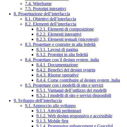
7.4. Wireframe
7.5. Prototipi interattivi
8. Progettazione dell’interfaccia
8.1. Obiettivi dell’interfaccia
8.2. Elementi dell’interfaccia
8.2.1. Elementi di composizione
8.2.2. Elementi interattivi
8.2.3. Elementi testuali (microtesti)
8.3. Progettare e costruire in alta fedeltà
8.3.1. Layout di pagina
8.3.2. Prototipi in alta fedeltà
8.4. Progettare con il design system .italia
8.4.1. Documentazione
8.4.2. Benefici del design system
8.4.3. Risorse operative
8.4.4. Come contribuire al design system .italia
8.5. Progettare con i modelli di sito e servizi
8.5.1. Vantaggi dell’utilizzo dei modelli
8.5.2. I modelli di sito e servizi disponibili
9. Sviluppo dell’interfaccia
9.1. Approccio allo sviluppo
9.1.1. Attività preliminari
9.1.2. Web design responsivo e accessibile
9.1.3. Mobile first
9.1.4. Progressive enhancement e Graceful