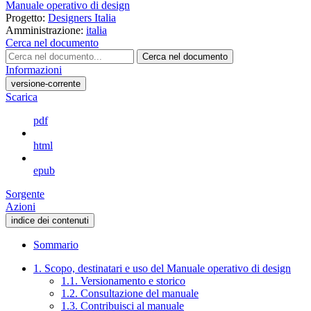
Manuale operativo di design
Progetto:
Designers Italia
Amministrazione:
italia
Cerca nel documento
Cerca nel documento
Informazioni
versione-corrente
Scarica
pdf
html
epub
Sorgente
Azioni
indice dei contenuti
Sommario
1. Scopo, destinatari e uso del Manuale operativo di design
1.1. Versionamento e storico
1.2. Consultazione del manuale
1.3. Contribuisci al manuale