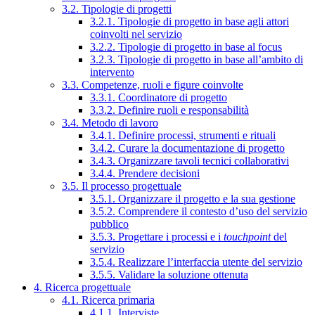
3.2. Tipologie di progetti
3.2.1. Tipologie di progetto in base agli attori
coinvolti nel servizio
3.2.2. Tipologie di progetto in base al focus
3.2.3. Tipologie di progetto in base all’ambito di
intervento
3.3. Competenze, ruoli e figure coinvolte
3.3.1. Coordinatore di progetto
3.3.2. Definire ruoli e responsabilità
3.4. Metodo di lavoro
3.4.1. Definire processi, strumenti e rituali
3.4.2. Curare la documentazione di progetto
3.4.3. Organizzare tavoli tecnici collaborativi
3.4.4. Prendere decisioni
3.5. Il processo progettuale
3.5.1. Organizzare il progetto e la sua gestione
3.5.2. Comprendere il contesto d’uso del servizio
pubblico
3.5.3. Progettare i processi e i
touchpoint
del
servizio
3.5.4. Realizzare l’interfaccia utente del servizio
3.5.5. Validare la soluzione ottenuta
4. Ricerca progettuale
4.1. Ricerca primaria
4.1.1. Interviste