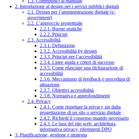
1.3. Contribuisci al manuale
2. Introduzione al design per i servizi pubblici digitali
2.1. Design per l’amministrazione digitale (
e-
government
)
2.2. L’approccio progettuale
2.2.1. Buone pratiche
2.2.2. Principi
2.3. Accessibilità
2.3.1. Definizione
2.3.2. Accessibilità by design
2.3.3. Principi per l’accessibilità
2.3.4. Linee guida e criteri di successo
2.3.5. Come rilasciare una dichiarazione di
accessibilità
2.3.6. Meccanismo di feedback e procedura di
attuazione
2.3.7. Obiettivi accessibilità
2.3.8. Normativa e approfondimenti
2.4. Privacy
2.4.1. Come rispettare la privacy sin dalla
progettazione di un sito o servizio digitale
2.4.2. Richiedi il consenso quando necessario
2.4.3. Le basi del sito web: architettura,
informativa privacy, riferimenti DPO
3. Pianificazione, gestione e strategia