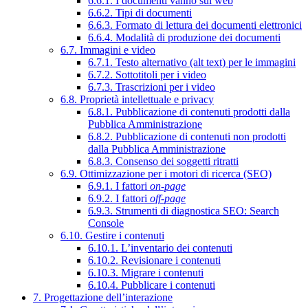
6.6.1. I documenti vanno sul web
6.6.2. Tipi di documenti
6.6.3. Formato di lettura dei documenti elettronici
6.6.4. Modalità di produzione dei documenti
6.7. Immagini e video
6.7.1. Testo alternativo (alt text) per le immagini
6.7.2. Sottotitoli per i video
6.7.3. Trascrizioni per i video
6.8. Proprietà intellettuale e privacy
6.8.1. Pubblicazione di contenuti prodotti dalla
Pubblica Amministrazione
6.8.2. Pubblicazione di contenuti non prodotti
dalla Pubblica Amministrazione
6.8.3. Consenso dei soggetti ritratti
6.9. Ottimizzazione per i motori di ricerca (SEO)
6.9.1. I fattori
on-page
6.9.2. I fattori
off-page
6.9.3. Strumenti di diagnostica SEO: Search
Console
6.10. Gestire i contenuti
6.10.1. L’inventario dei contenuti
6.10.2. Revisionare i contenuti
6.10.3. Migrare i contenuti
6.10.4. Pubblicare i contenuti
7. Progettazione dell’interazione