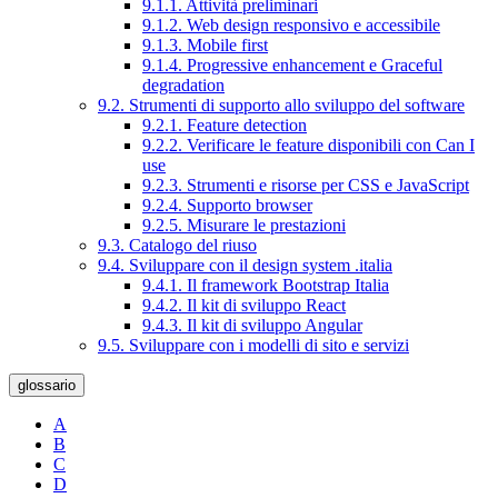
9.1.1. Attività preliminari
9.1.2. Web design responsivo e accessibile
9.1.3. Mobile first
9.1.4. Progressive enhancement e Graceful
degradation
9.2. Strumenti di supporto allo sviluppo del software
9.2.1. Feature detection
9.2.2. Verificare le feature disponibili con Can I
use
9.2.3. Strumenti e risorse per CSS e JavaScript
9.2.4. Supporto browser
9.2.5. Misurare le prestazioni
9.3. Catalogo del riuso
9.4. Sviluppare con il design system .italia
9.4.1. Il framework Bootstrap Italia
9.4.2. Il kit di sviluppo React
9.4.3. Il kit di sviluppo Angular
9.5. Sviluppare con i modelli di sito e servizi
glossario
A
B
C
D