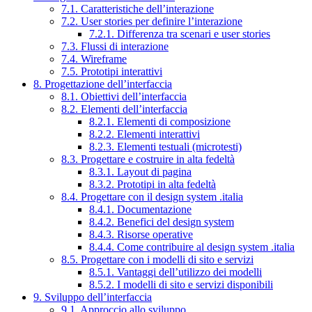
7.1. Caratteristiche dell’interazione
7.2. User stories per definire l’interazione
7.2.1. Differenza tra scenari e user stories
7.3. Flussi di interazione
7.4. Wireframe
7.5. Prototipi interattivi
8. Progettazione dell’interfaccia
8.1. Obiettivi dell’interfaccia
8.2. Elementi dell’interfaccia
8.2.1. Elementi di composizione
8.2.2. Elementi interattivi
8.2.3. Elementi testuali (microtesti)
8.3. Progettare e costruire in alta fedeltà
8.3.1. Layout di pagina
8.3.2. Prototipi in alta fedeltà
8.4. Progettare con il design system .italia
8.4.1. Documentazione
8.4.2. Benefici del design system
8.4.3. Risorse operative
8.4.4. Come contribuire al design system .italia
8.5. Progettare con i modelli di sito e servizi
8.5.1. Vantaggi dell’utilizzo dei modelli
8.5.2. I modelli di sito e servizi disponibili
9. Sviluppo dell’interfaccia
9.1. Approccio allo sviluppo