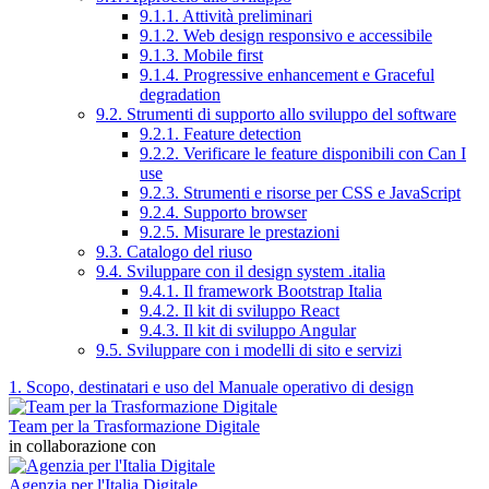
9.1.1. Attività preliminari
9.1.2. Web design responsivo e accessibile
9.1.3. Mobile first
9.1.4. Progressive enhancement e Graceful
degradation
9.2. Strumenti di supporto allo sviluppo del software
9.2.1. Feature detection
9.2.2. Verificare le feature disponibili con Can I
use
9.2.3. Strumenti e risorse per CSS e JavaScript
9.2.4. Supporto browser
9.2.5. Misurare le prestazioni
9.3. Catalogo del riuso
9.4. Sviluppare con il design system .italia
9.4.1. Il framework Bootstrap Italia
9.4.2. Il kit di sviluppo React
9.4.3. Il kit di sviluppo Angular
9.5. Sviluppare con i modelli di sito e servizi
1. Scopo, destinatari e uso del Manuale operativo di design
Team per la Trasformazione Digitale
in collaborazione con
Agenzia per l'Italia Digitale