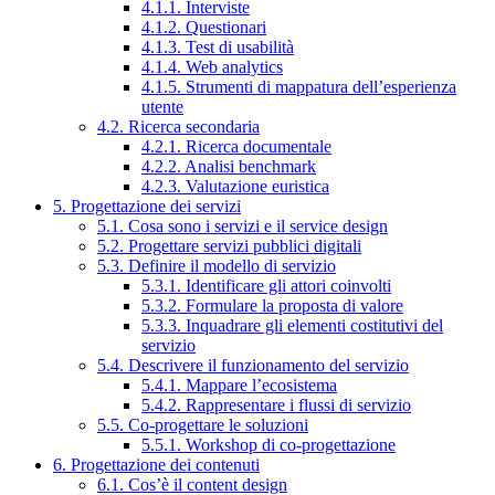
4.1.1. Interviste
4.1.2. Questionari
4.1.3. Test di usabilità
4.1.4. Web analytics
4.1.5. Strumenti di mappatura dell’esperienza
utente
4.2. Ricerca secondaria
4.2.1. Ricerca documentale
4.2.2. Analisi benchmark
4.2.3. Valutazione euristica
5. Progettazione dei servizi
5.1. Cosa sono i servizi e il service design
5.2. Progettare servizi pubblici digitali
5.3. Definire il modello di servizio
5.3.1. Identificare gli attori coinvolti
5.3.2. Formulare la proposta di valore
5.3.3. Inquadrare gli elementi costitutivi del
servizio
5.4. Descrivere il funzionamento del servizio
5.4.1. Mappare l’ecosistema
5.4.2. Rappresentare i flussi di servizio
5.5. Co-progettare le soluzioni
5.5.1. Workshop di co-progettazione
6. Progettazione dei contenuti
6.1. Cos’è il content design