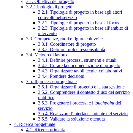
3.1. Obiettivi del progetto
3.2. Tipologie di progetti
3.2.1. Tipologie di progetto in base agli attori
coinvolti nel servizio
3.2.2. Tipologie di progetto in base al focus
3.2.3. Tipologie di progetto in base all’ambito di
intervento
3.3. Competenze, ruoli e figure coinvolte
3.3.1. Coordinatore di progetto
3.3.2. Definire ruoli e responsabilità
3.4. Metodo di lavoro
3.4.1. Definire processi, strumenti e rituali
3.4.2. Curare la documentazione di progetto
3.4.3. Organizzare tavoli tecnici collaborativi
3.4.4. Prendere decisioni
3.5. Il processo progettuale
3.5.1. Organizzare il progetto e la sua gestione
3.5.2. Comprendere il contesto d’uso del servizio
pubblico
3.5.3. Progettare i processi e i
touchpoint
del
servizio
3.5.4. Realizzare l’interfaccia utente del servizio
3.5.5. Validare la soluzione ottenuta
4. Ricerca progettuale
4.1. Ricerca primaria