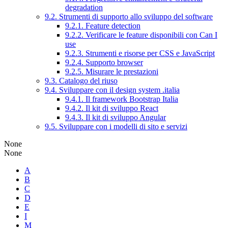
degradation
9.2. Strumenti di supporto allo sviluppo del software
9.2.1. Feature detection
9.2.2. Verificare le feature disponibili con Can I
use
9.2.3. Strumenti e risorse per CSS e JavaScript
9.2.4. Supporto browser
9.2.5. Misurare le prestazioni
9.3. Catalogo del riuso
9.4. Sviluppare con il design system .italia
9.4.1. Il framework Bootstrap Italia
9.4.2. Il kit di sviluppo React
9.4.3. Il kit di sviluppo Angular
9.5. Sviluppare con i modelli di sito e servizi
None
None
A
B
C
D
E
I
M