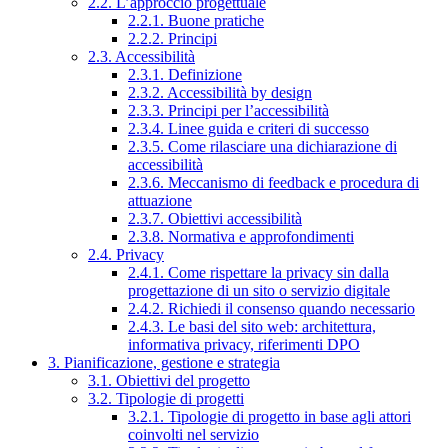
2.2. L’approccio progettuale
2.2.1. Buone pratiche
2.2.2. Principi
2.3. Accessibilità
2.3.1. Definizione
2.3.2. Accessibilità by design
2.3.3. Principi per l’accessibilità
2.3.4. Linee guida e criteri di successo
2.3.5. Come rilasciare una dichiarazione di
accessibilità
2.3.6. Meccanismo di feedback e procedura di
attuazione
2.3.7. Obiettivi accessibilità
2.3.8. Normativa e approfondimenti
2.4. Privacy
2.4.1. Come rispettare la privacy sin dalla
progettazione di un sito o servizio digitale
2.4.2. Richiedi il consenso quando necessario
2.4.3. Le basi del sito web: architettura,
informativa privacy, riferimenti DPO
3. Pianificazione, gestione e strategia
3.1. Obiettivi del progetto
3.2. Tipologie di progetti
3.2.1. Tipologie di progetto in base agli attori
coinvolti nel servizio