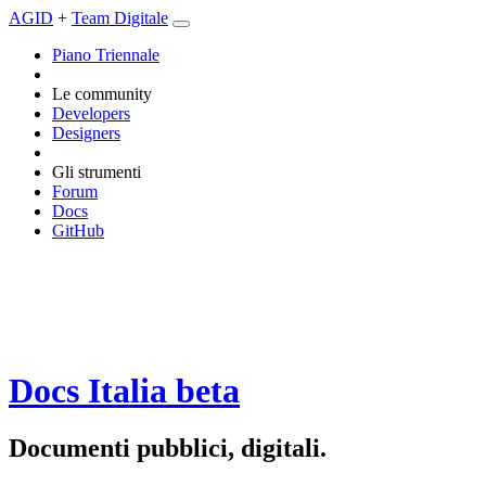
AGID
+
Team Digitale
Piano Triennale
Le community
Developers
Designers
Gli strumenti
Forum
Docs
GitHub
Docs Italia
beta
Documenti pubblici, digitali.