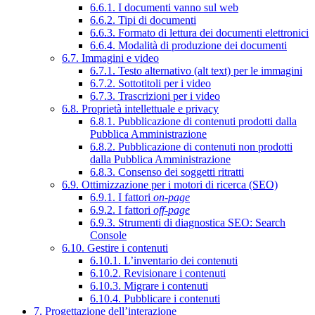
6.6.1. I documenti vanno sul web
6.6.2. Tipi di documenti
6.6.3. Formato di lettura dei documenti elettronici
6.6.4. Modalità di produzione dei documenti
6.7. Immagini e video
6.7.1. Testo alternativo (alt text) per le immagini
6.7.2. Sottotitoli per i video
6.7.3. Trascrizioni per i video
6.8. Proprietà intellettuale e privacy
6.8.1. Pubblicazione di contenuti prodotti dalla
Pubblica Amministrazione
6.8.2. Pubblicazione di contenuti non prodotti
dalla Pubblica Amministrazione
6.8.3. Consenso dei soggetti ritratti
6.9. Ottimizzazione per i motori di ricerca (SEO)
6.9.1. I fattori
on-page
6.9.2. I fattori
off-page
6.9.3. Strumenti di diagnostica SEO: Search
Console
6.10. Gestire i contenuti
6.10.1. L’inventario dei contenuti
6.10.2. Revisionare i contenuti
6.10.3. Migrare i contenuti
6.10.4. Pubblicare i contenuti
7. Progettazione dell’interazione