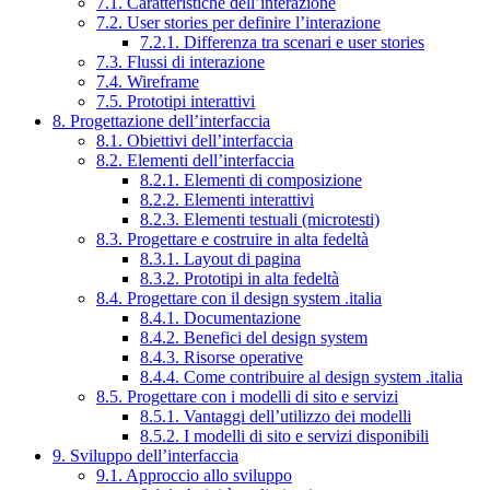
7.1. Caratteristiche dell’interazione
7.2. User stories per definire l’interazione
7.2.1. Differenza tra scenari e user stories
7.3. Flussi di interazione
7.4. Wireframe
7.5. Prototipi interattivi
8. Progettazione dell’interfaccia
8.1. Obiettivi dell’interfaccia
8.2. Elementi dell’interfaccia
8.2.1. Elementi di composizione
8.2.2. Elementi interattivi
8.2.3. Elementi testuali (microtesti)
8.3. Progettare e costruire in alta fedeltà
8.3.1. Layout di pagina
8.3.2. Prototipi in alta fedeltà
8.4. Progettare con il design system .italia
8.4.1. Documentazione
8.4.2. Benefici del design system
8.4.3. Risorse operative
8.4.4. Come contribuire al design system .italia
8.5. Progettare con i modelli di sito e servizi
8.5.1. Vantaggi dell’utilizzo dei modelli
8.5.2. I modelli di sito e servizi disponibili
9. Sviluppo dell’interfaccia
9.1. Approccio allo sviluppo