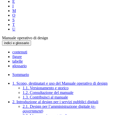
E
I
M
O
S
T
U
Manuale operativo di design
indici e glossario
contenuti
figure
tabelle
glossario
Sommario
1. Scopo, destinatari e uso del Manuale operativo di design
1.1. Versionamento e storico
1.2. Consultazione del manuale
1.3. Contribuisci al manuale
2. Introduzione al design per i servizi pubblici digitali
2.1. Design per l’amministrazione digitale (
e-
government
)