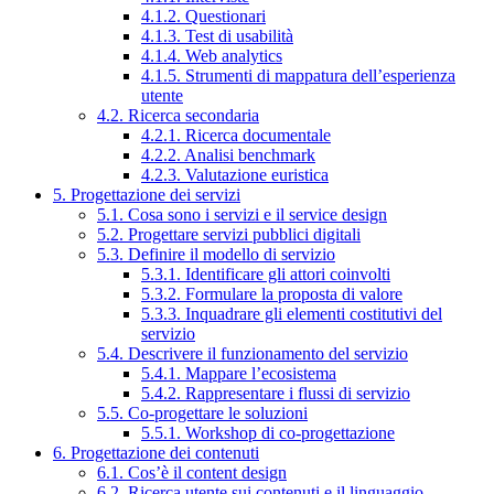
4.1.2. Questionari
4.1.3. Test di usabilità
4.1.4. Web analytics
4.1.5. Strumenti di mappatura dell’esperienza
utente
4.2. Ricerca secondaria
4.2.1. Ricerca documentale
4.2.2. Analisi benchmark
4.2.3. Valutazione euristica
5. Progettazione dei servizi
5.1. Cosa sono i servizi e il service design
5.2. Progettare servizi pubblici digitali
5.3. Definire il modello di servizio
5.3.1. Identificare gli attori coinvolti
5.3.2. Formulare la proposta di valore
5.3.3. Inquadrare gli elementi costitutivi del
servizio
5.4. Descrivere il funzionamento del servizio
5.4.1. Mappare l’ecosistema
5.4.2. Rappresentare i flussi di servizio
5.5. Co-progettare le soluzioni
5.5.1. Workshop di co-progettazione
6. Progettazione dei contenuti
6.1. Cos’è il content design
6.2. Ricerca utente sui contenuti e il linguaggio