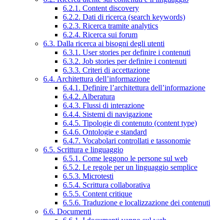
6.2.1. Content discovery
6.2.2. Dati di ricerca (search keywords)
6.2.3. Ricerca tramite analytics
6.2.4. Ricerca sui forum
6.3. Dalla ricerca ai bisogni degli utenti
6.3.1. User stories per definire i contenuti
6.3.2. Job stories per definire i contenuti
6.3.3. Criteri di accettazione
6.4. Architettura dell’informazione
6.4.1. Definire l’architettura dell’informazione
6.4.2. Alberatura
6.4.3. Flussi di interazione
6.4.4. Sistemi di navigazione
6.4.5. Tipologie di contenuto (content type)
6.4.6. Ontologie e standard
6.4.7. Vocabolari controllati e tassonomie
6.5. Scrittura e linguaggio
6.5.1. Come leggono le persone sul web
6.5.2. Le regole per un linguaggio semplice
6.5.3. Microtesti
6.5.4. Scrittura collaborativa
6.5.5. Content critique
6.5.6. Traduzione e localizzazione dei contenuti
6.6. Documenti