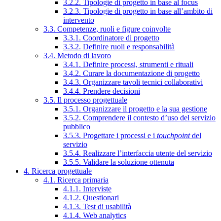
3.2.2. Tipologie di progetto in base al focus
3.2.3. Tipologie di progetto in base all’ambito di
intervento
3.3. Competenze, ruoli e figure coinvolte
3.3.1. Coordinatore di progetto
3.3.2. Definire ruoli e responsabilità
3.4. Metodo di lavoro
3.4.1. Definire processi, strumenti e rituali
3.4.2. Curare la documentazione di progetto
3.4.3. Organizzare tavoli tecnici collaborativi
3.4.4. Prendere decisioni
3.5. Il processo progettuale
3.5.1. Organizzare il progetto e la sua gestione
3.5.2. Comprendere il contesto d’uso del servizio
pubblico
3.5.3. Progettare i processi e i
touchpoint
del
servizio
3.5.4. Realizzare l’interfaccia utente del servizio
3.5.5. Validare la soluzione ottenuta
4. Ricerca progettuale
4.1. Ricerca primaria
4.1.1. Interviste
4.1.2. Questionari
4.1.3. Test di usabilità
4.1.4. Web analytics