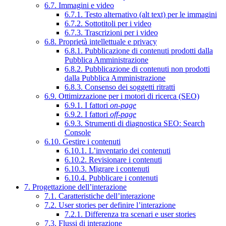
6.7. Immagini e video
6.7.1. Testo alternativo (alt text) per le immagini
6.7.2. Sottotitoli per i video
6.7.3. Trascrizioni per i video
6.8. Proprietà intellettuale e privacy
6.8.1. Pubblicazione di contenuti prodotti dalla
Pubblica Amministrazione
6.8.2. Pubblicazione di contenuti non prodotti
dalla Pubblica Amministrazione
6.8.3. Consenso dei soggetti ritratti
6.9. Ottimizzazione per i motori di ricerca (SEO)
6.9.1. I fattori
on-page
6.9.2. I fattori
off-page
6.9.3. Strumenti di diagnostica SEO: Search
Console
6.10. Gestire i contenuti
6.10.1. L’inventario dei contenuti
6.10.2. Revisionare i contenuti
6.10.3. Migrare i contenuti
6.10.4. Pubblicare i contenuti
7. Progettazione dell’interazione
7.1. Caratteristiche dell’interazione
7.2. User stories per definire l’interazione
7.2.1. Differenza tra scenari e user stories
7.3. Flussi di interazione