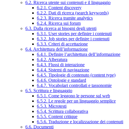
6.2. Ricerca utente sui contenuti e il linguaggio
6.2.1. Content discovery
6.2.2. Dati di ricerca (search keywords)
6.2.3. Ricerca tramite analytics
6.2.4. Ricerca sui forum
6.3. Dalla ricerca ai bisogni degli utenti
6.3.1. User stories per definire i contenuti
6.3.2. Job stories per definire i contenuti
6.3.3. Criteri di accettazione
6.4. Architettura dell’informazione
6.4.1. Definire l’architettura dell’informazione
6.4.2. Alberatura
6.4.3. Flussi di interazione
6.4.4. Sistemi di navigazione
6.4.5. Tipologie di contenuto (content type)
6.4.6. Ontologie e standard
6.4.7. Vocabolari controllati e tassonomie
6.5. Scrittura e linguaggio
6.5.1. Come leggono le persone sul web
6.5.2. Le regole per un linguaggio semplice
6.5.3. Microtesti
6.5.4. Scrittura collaborativa
6.5.5. Content critique
6.5.6. Traduzione e localizzazione dei contenuti
6.6. Documenti