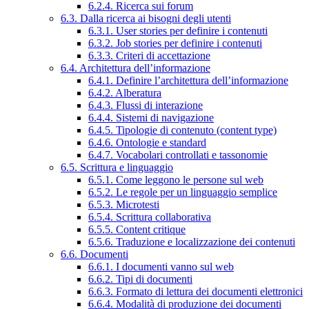
6.2.4. Ricerca sui forum
6.3. Dalla ricerca ai bisogni degli utenti
6.3.1. User stories per definire i contenuti
6.3.2. Job stories per definire i contenuti
6.3.3. Criteri di accettazione
6.4. Architettura dell’informazione
6.4.1. Definire l’architettura dell’informazione
6.4.2. Alberatura
6.4.3. Flussi di interazione
6.4.4. Sistemi di navigazione
6.4.5. Tipologie di contenuto (content type)
6.4.6. Ontologie e standard
6.4.7. Vocabolari controllati e tassonomie
6.5. Scrittura e linguaggio
6.5.1. Come leggono le persone sul web
6.5.2. Le regole per un linguaggio semplice
6.5.3. Microtesti
6.5.4. Scrittura collaborativa
6.5.5. Content critique
6.5.6. Traduzione e localizzazione dei contenuti
6.6. Documenti
6.6.1. I documenti vanno sul web
6.6.2. Tipi di documenti
6.6.3. Formato di lettura dei documenti elettronici
6.6.4. Modalità di produzione dei documenti