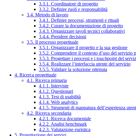
3.3.1. Coordinatore di progetto
3.3.2. Definire ruoli e responsabilità
3.4. Metodo di lavoro
3.4.1. Definire processi, strumenti e rituali
3.4.2. Curare la documentazione di progetto
3.4.3. Organizzare tavoli tecnici collaborativi
3.4.4. Prendere decisioni
3.5. Il processo progettuale
3.5.1. Organizzare il progetto e la sua gestione
3.5.2. Comprendere il contesto d’uso del servizio 
3.5.3. Progettare i processi e i
touchpoint
del servi
3.5.4. Realizzare l’interfaccia utente del servizio
3.5.5. Validare la soluzione ottenuta
4. Ricerca progettuale
4.1. Ricerca primaria
4.1.1. Interviste
4.1.2. Questionari
4.1.3. Test di usabilità
4.1.4. Web analytics
4.1.5. Strumenti di mappatura dell’esperienza uten
4.2. Ricerca secondaria
4.2.1. Ricerca documentale
4.2.2. Analisi benchmark
4.2.3. Valutazione euristica
5. Progettazione dei servizi