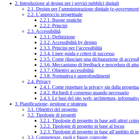
2. Introduzione al design per i servizi pubblici digitali
2.1. Design per l’amministrazione digitale (
e-government
2.2. L’approccio progettuale
2.2.1. Buone pratiche
2.2.2. Principi
2.3. Accessibilità
2.3.1. Definizione
2.3.2. Accessibilità by design
2.3.3. Principi per l’accessibilità
2.3.4. Linee guida e criteri di successo
2.3.5. Come rilasciare una dichiarazione di accessib
2.3.6. Meccanismo di feedback e procedura di attu
2.3.7. Obiettivi accessibilità
2.3.8. Normativa e approfondimenti
2.4. Privacy
2.4.1. Come rispettare la privacy sin dalla progettaz
2.4.2. Richiedi il consenso quando necessario
2.4.3. Le basi del sito web: architettura, informati
3. Pianificazione, gestione e strategia
3.1. Obiettivi del progetto
3.2. Tipologie di progetti
3.2.1. Tipologie di progetto in base agli attori coinv
3.2.2. Tipologie di progetto in base al focus
3.2.3. Tipologie di progetto in base all’ambito di i
3.3. Competenze, ruoli e figure coinvolte