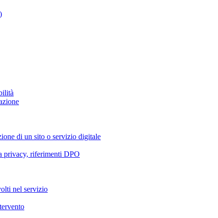
)
ilità
azione
ione di un sito o servizio digitale
va privacy, riferimenti DPO
olti nel servizio
ntervento