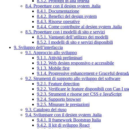
8.3.2. Prototipi in alta fedeltà
8.4. Progettare con il design system .italia
8.4.1. Documentazione
8.4.2. Benefici del design system
8.4.3. Risorse operative
8.4.4. Come contribuire al design system .italia
8.5. Progettare con i modelli di sito e servizi
8.5.1. Vantaggi dell’utilizzo dei modelli
8.5.2. I modelli di sito e servizi disponibili
9. Sviluppo dell’interfaccia
9.1. Approccio allo sviluppo
9.1.1. Attività preliminari
9.1.2. Web design responsivo e accessibile
9.1.3. Mobile first
9.1.4. Progressive enhancement e Graceful degrad
9.2. Strumenti di supporto allo sviluppo del software
9.2.1. Feature detection
9.2.2. Verificare le feature disponibili con Can I us
9.2.3. Strumenti e risorse per CSS e JavaScript
9.2.4. Supporto browser
9.2.5. Misurare le prestazioni
9.3. Catalogo del riuso
9.4. Sviluppare con il design system .italia
9.4.1. Il framework Bootstrap Italia
9.4.2. Il kit di sviluppo React