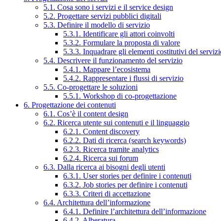
5.1. Cosa sono i servizi e il service design
5.2. Progettare servizi pubblici digitali
5.3. Definire il modello di servizio
5.3.1. Identificare gli attori coinvolti
5.3.2. Formulare la proposta di valore
5.3.3. Inquadrare gli elementi costitutivi del serviz
5.4. Descrivere il funzionamento del servizio
5.4.1. Mappare l’ecosistema
5.4.2. Rappresentare i flussi di servizio
5.5. Co-progettare le soluzioni
5.5.1. Workshop di co-progettazione
6. Progettazione dei contenuti
6.1. Cos’è il content design
6.2. Ricerca utente sui contenuti e il linguaggio
6.2.1. Content discovery
6.2.2. Dati di ricerca (search keywords)
6.2.3. Ricerca tramite analytics
6.2.4. Ricerca sui forum
6.3. Dalla ricerca ai bisogni degli utenti
6.3.1. User stories per definire i contenuti
6.3.2. Job stories per definire i contenuti
6.3.3. Criteri di accettazione
6.4. Architettura dell’informazione
6.4.1. Definire l’architettura dell’informazione
6.4.2. Alberatura