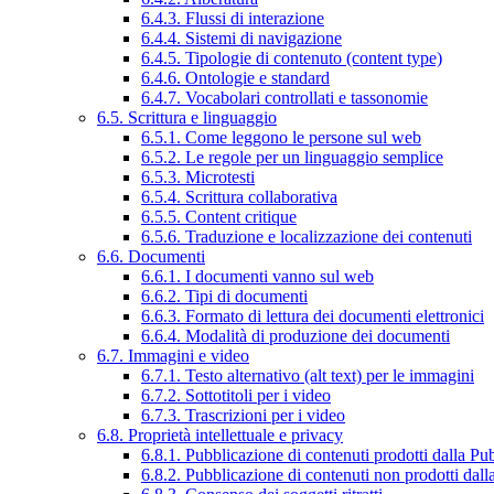
6.4.3. Flussi di interazione
6.4.4. Sistemi di navigazione
6.4.5. Tipologie di contenuto (content type)
6.4.6. Ontologie e standard
6.4.7. Vocabolari controllati e tassonomie
6.5. Scrittura e linguaggio
6.5.1. Come leggono le persone sul web
6.5.2. Le regole per un linguaggio semplice
6.5.3. Microtesti
6.5.4. Scrittura collaborativa
6.5.5. Content critique
6.5.6. Traduzione e localizzazione dei contenuti
6.6. Documenti
6.6.1. I documenti vanno sul web
6.6.2. Tipi di documenti
6.6.3. Formato di lettura dei documenti elettronici
6.6.4. Modalità di produzione dei documenti
6.7. Immagini e video
6.7.1. Testo alternativo (alt text) per le immagini
6.7.2. Sottotitoli per i video
6.7.3. Trascrizioni per i video
6.8. Proprietà intellettuale e privacy
6.8.1. Pubblicazione di contenuti prodotti dalla P
6.8.2. Pubblicazione di contenuti non prodotti dal