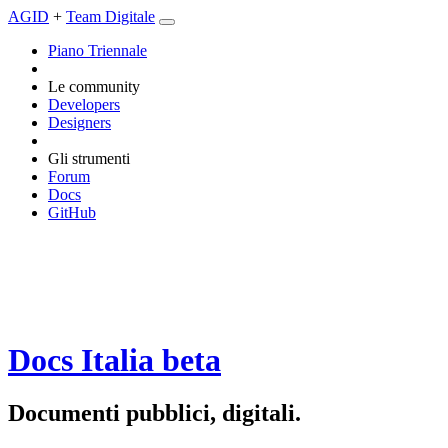
AGID
+
Team Digitale
Piano Triennale
Le community
Developers
Designers
Gli strumenti
Forum
Docs
GitHub
Docs Italia
beta
Documenti pubblici, digitali.