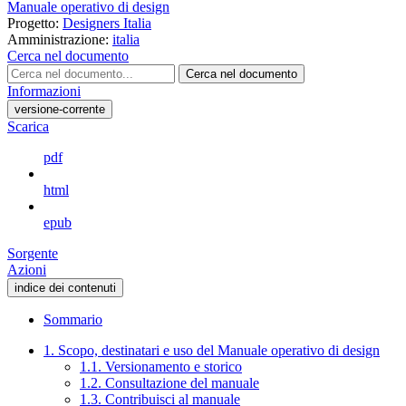
Manuale operativo di design
Progetto:
Designers Italia
Amministrazione:
italia
Cerca nel documento
Cerca nel documento
Informazioni
versione-corrente
Scarica
pdf
html
epub
Sorgente
Azioni
indice dei contenuti
Sommario
1. Scopo, destinatari e uso del Manuale operativo di design
1.1. Versionamento e storico
1.2. Consultazione del manuale
1.3. Contribuisci al manuale