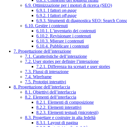
6.8.3. Consenso dei soggetti ritratti
6.9. Ottimizzazione per i motori di ricerca (SEO)
6.9.1. I fattori
on-page
6.9.2. I fattori
off-page
6.9.3. Strumenti di diagnostica SEO: Search Cons
6.10. Gestire i contenuti
6.10.1. L’inventario dei contenuti
6.10.2. Revisionare i contenuti
6.10.3. Migrare i contenuti
6.10.4. Pubblicare i contenuti
7. Progettazione dell’interazione
7.1. Caratteristiche dell’interazione
7.2. User stories per definire l’interazione
7.2.1. Differenza tra scenari e user stories
7.3. Flussi di interazione
7.4. Wireframe
7.5. Prototipi interattivi
8. Progettazione dell’interfaccia
8.1. Obiettivi dell’interfaccia
8.2. Elementi dell’interfaccia
8.2.1. Elementi di composizione
8.2.2. Elementi interattivi
8.2.3. Elementi testuali (microtesti)
8.3. Progettare e costruire in alta fedeltà
8.3.1. Layout di pagina