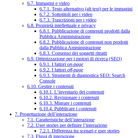
6.7. Immagini e video
6.7.1. Testo alternativo (alt text) per le immagini
6.7.2. Sottotitoli per i video
6.7.3. Trascrizioni per i video
6.8. Proprietà intellettuale e privacy
6.8.1. Pubblicazione di contenuti prodotti dalla
Pubblica Amministrazione
6.8.2. Pubblicazione di contenuti non prodotti
dalla Pubblica Amministrazione
6.8.3. Consenso dei soggetti ritratti
6.9. Ottimizzazione per i motori di ricerca (SEO)
6.9.1. I fattori
on-page
6.9.2. I fattori
off-page
6.9.3. Strumenti di diagnostica SEO: Search
Console
6.10. Gestire i contenuti
6.10.1. L’inventario dei contenuti
6.10.2. Revisionare i contenuti
6.10.3. Migrare i contenuti
6.10.4. Pubblicare i contenuti
7. Progettazione dell’interazione
7.1. Caratteristiche dell’interazione
7.2. User stories per definire l’interazione
7.2.1. Differenza tra scenari e user stories
7.3. Flussi di interazione