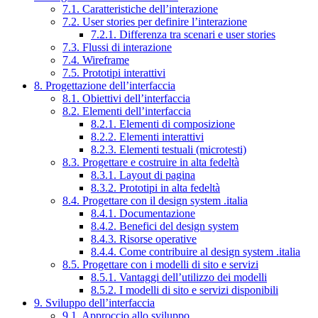
7.1. Caratteristiche dell’interazione
7.2. User stories per definire l’interazione
7.2.1. Differenza tra scenari e user stories
7.3. Flussi di interazione
7.4. Wireframe
7.5. Prototipi interattivi
8. Progettazione dell’interfaccia
8.1. Obiettivi dell’interfaccia
8.2. Elementi dell’interfaccia
8.2.1. Elementi di composizione
8.2.2. Elementi interattivi
8.2.3. Elementi testuali (microtesti)
8.3. Progettare e costruire in alta fedeltà
8.3.1. Layout di pagina
8.3.2. Prototipi in alta fedeltà
8.4. Progettare con il design system .italia
8.4.1. Documentazione
8.4.2. Benefici del design system
8.4.3. Risorse operative
8.4.4. Come contribuire al design system .italia
8.5. Progettare con i modelli di sito e servizi
8.5.1. Vantaggi dell’utilizzo dei modelli
8.5.2. I modelli di sito e servizi disponibili
9. Sviluppo dell’interfaccia
9.1. Approccio allo sviluppo