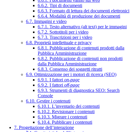
6.6.1. I documenti vanno sul web
6.6.2. Tipi di documenti
6.6.3. Formato di lettura dei documenti elettronici
6.6.4. Modalità di produzione dei documenti
6.7. Immagini e video
6.7.1. Testo alternativo (alt text) per le immagini
6.7.2. Sottotitoli per i video
6.7.3. Trascrizioni per i video
6.8. Proprietà intellettuale e privacy
6.8.1. Pubblicazione di contenuti prodotti dalla
Pubblica Amministrazione
6.8.2. Pubblicazione di contenuti non prodotti
dalla Pubblica Amministrazione
6.8.3. Consenso dei soggetti ritratti
6.9. Ottimizzazione per i motori di ricerca (SEO)
6.9.1. I fattori
on-page
6.9.2. I fattori
off-page
6.9.3. Strumenti di diagnostica SEO: Search
Console
6.10. Gestire i contenuti
6.10.1. L’inventario dei contenuti
6.10.2. Revisionare i contenuti
6.10.3. Migrare i contenuti
6.10.4. Pubblicare i contenuti
7. Progettazione dell’interazione