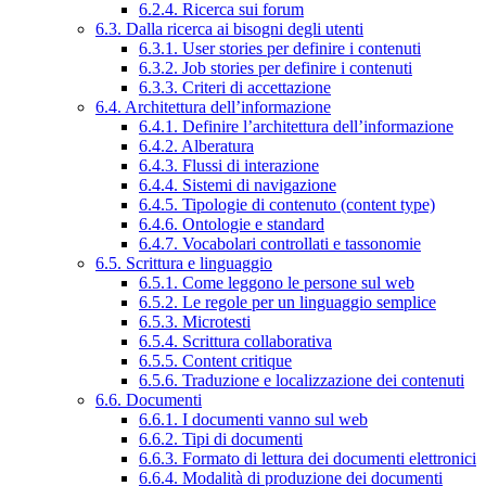
6.2.4. Ricerca sui forum
6.3. Dalla ricerca ai bisogni degli utenti
6.3.1. User stories per definire i contenuti
6.3.2. Job stories per definire i contenuti
6.3.3. Criteri di accettazione
6.4. Architettura dell’informazione
6.4.1. Definire l’architettura dell’informazione
6.4.2. Alberatura
6.4.3. Flussi di interazione
6.4.4. Sistemi di navigazione
6.4.5. Tipologie di contenuto (content type)
6.4.6. Ontologie e standard
6.4.7. Vocabolari controllati e tassonomie
6.5. Scrittura e linguaggio
6.5.1. Come leggono le persone sul web
6.5.2. Le regole per un linguaggio semplice
6.5.3. Microtesti
6.5.4. Scrittura collaborativa
6.5.5. Content critique
6.5.6. Traduzione e localizzazione dei contenuti
6.6. Documenti
6.6.1. I documenti vanno sul web
6.6.2. Tipi di documenti
6.6.3. Formato di lettura dei documenti elettronici
6.6.4. Modalità di produzione dei documenti