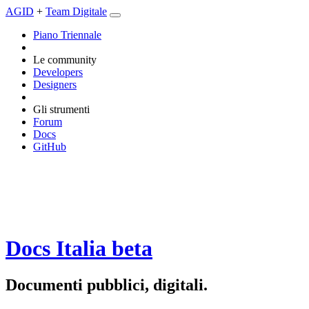
AGID
+
Team Digitale
Piano Triennale
Le community
Developers
Designers
Gli strumenti
Forum
Docs
GitHub
Docs Italia
beta
Documenti pubblici, digitali.