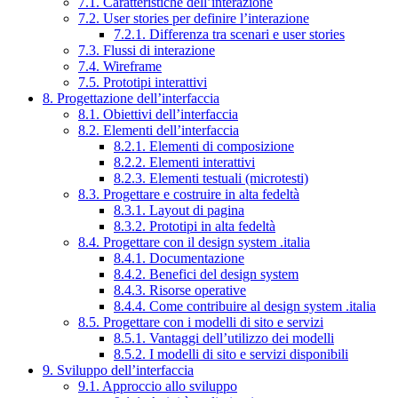
7.1. Caratteristiche dell’interazione
7.2. User stories per definire l’interazione
7.2.1. Differenza tra scenari e user stories
7.3. Flussi di interazione
7.4. Wireframe
7.5. Prototipi interattivi
8. Progettazione dell’interfaccia
8.1. Obiettivi dell’interfaccia
8.2. Elementi dell’interfaccia
8.2.1. Elementi di composizione
8.2.2. Elementi interattivi
8.2.3. Elementi testuali (microtesti)
8.3. Progettare e costruire in alta fedeltà
8.3.1. Layout di pagina
8.3.2. Prototipi in alta fedeltà
8.4. Progettare con il design system .italia
8.4.1. Documentazione
8.4.2. Benefici del design system
8.4.3. Risorse operative
8.4.4. Come contribuire al design system .italia
8.5. Progettare con i modelli di sito e servizi
8.5.1. Vantaggi dell’utilizzo dei modelli
8.5.2. I modelli di sito e servizi disponibili
9. Sviluppo dell’interfaccia
9.1. Approccio allo sviluppo