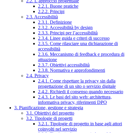
2.2. L’approccio progettuale
2.2.1. Buone pratiche
2.2.2. Principi
2.3. Accessibilità
2.3.1. Definizione
2.3.2. Accessibilità by design
2.3.3. Principi per l’accessibilità
2.3.4. Linee guida e criteri di successo
2.3.5. Come rilasciare una dichiarazione di
accessibilità
2.3.6. Meccanismo di feedback e procedura di
attuazione
2.3.7. Obiettivi accessibilità
2.3.8. Normativa e approfondimenti
2.4. Privacy
2.4.1. Come rispettare la privacy sin dalla
progettazione di un sito o servizio digitale
2.4.2. Richiedi il consenso quando necessario
2.4.3. Le basi del sito web: architettura,
informativa privacy, riferimenti DPO
3. Pianificazione, gestione e strategia
3.1. Obiettivi del progetto
3.2. Tipologie di progetti
3.2.1. Tipologie di progetto in base agli attori
coinvolti nel servizio