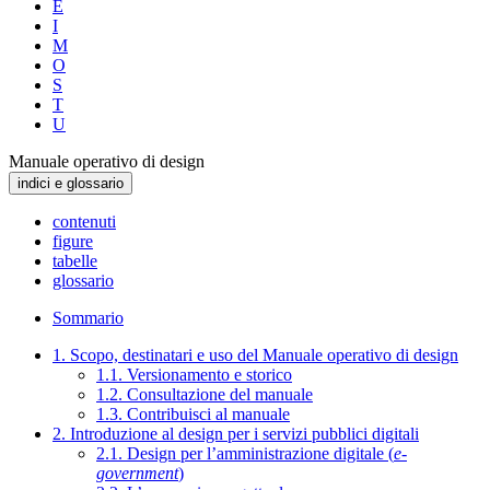
E
I
M
O
S
T
U
Manuale operativo di design
indici e glossario
contenuti
figure
tabelle
glossario
Sommario
1. Scopo, destinatari e uso del Manuale operativo di design
1.1. Versionamento e storico
1.2. Consultazione del manuale
1.3. Contribuisci al manuale
2. Introduzione al design per i servizi pubblici digitali
2.1. Design per l’amministrazione digitale (
e-
government
)