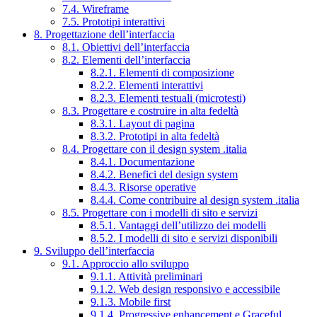
7.4. Wireframe
7.5. Prototipi interattivi
8. Progettazione dell’interfaccia
8.1. Obiettivi dell’interfaccia
8.2. Elementi dell’interfaccia
8.2.1. Elementi di composizione
8.2.2. Elementi interattivi
8.2.3. Elementi testuali (microtesti)
8.3. Progettare e costruire in alta fedeltà
8.3.1. Layout di pagina
8.3.2. Prototipi in alta fedeltà
8.4. Progettare con il design system .italia
8.4.1. Documentazione
8.4.2. Benefici del design system
8.4.3. Risorse operative
8.4.4. Come contribuire al design system .italia
8.5. Progettare con i modelli di sito e servizi
8.5.1. Vantaggi dell’utilizzo dei modelli
8.5.2. I modelli di sito e servizi disponibili
9. Sviluppo dell’interfaccia
9.1. Approccio allo sviluppo
9.1.1. Attività preliminari
9.1.2. Web design responsivo e accessibile
9.1.3. Mobile first
9.1.4. Progressive enhancement e Graceful