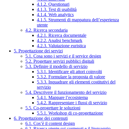
4.1.2. Questionari
4.1.3. Test di usabilità
4.1.4. Web analytics
4.1.5. Strumenti di mappatura dell’esperienza
utente
4.2. Ricerca secondaria
4.2.1. Ricerca documentale
4.2.2. Analisi benchmark
4.2.3. Valutazione euristica
5. Progettazione dei servizi
5.1. Cosa sono i servizi e il service design
5.2. Progettare servizi pubblici digitali
5.3. Definire il modello di servizio
5.3.1. Identificare gli attori coinvolti
5.3.2. Formulare la proposta di valore
5.3.3. Inquadrare gli elementi costitutivi del
servizio
5.4. Descrivere il funzionamento del servizio
5.4.1. Mappare l’ecosistema
5.4.2. Rappresentare i flussi di servizio
5.5. Co-progettare le soluzioni
5.5.1. Workshop di co-progettazione
6. Progettazione dei contenuti
6.1. Cos’è il content design
6.2. Ricerca utente sui contenuti e il linguaggio