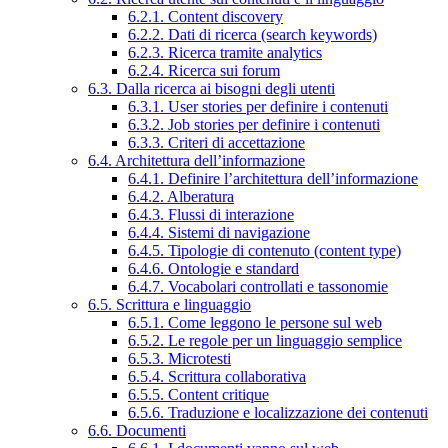
6.2.1. Content discovery
6.2.2. Dati di ricerca (search keywords)
6.2.3. Ricerca tramite analytics
6.2.4. Ricerca sui forum
6.3. Dalla ricerca ai bisogni degli utenti
6.3.1. User stories per definire i contenuti
6.3.2. Job stories per definire i contenuti
6.3.3. Criteri di accettazione
6.4. Architettura dell’informazione
6.4.1. Definire l’architettura dell’informazione
6.4.2. Alberatura
6.4.3. Flussi di interazione
6.4.4. Sistemi di navigazione
6.4.5. Tipologie di contenuto (content type)
6.4.6. Ontologie e standard
6.4.7. Vocabolari controllati e tassonomie
6.5. Scrittura e linguaggio
6.5.1. Come leggono le persone sul web
6.5.2. Le regole per un linguaggio semplice
6.5.3. Microtesti
6.5.4. Scrittura collaborativa
6.5.5. Content critique
6.5.6. Traduzione e localizzazione dei contenuti
6.6. Documenti