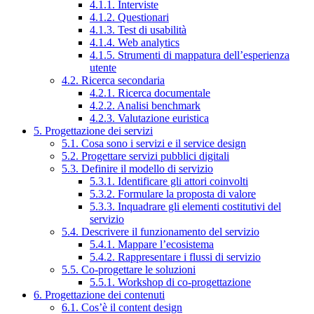
4.1.1. Interviste
4.1.2. Questionari
4.1.3. Test di usabilità
4.1.4. Web analytics
4.1.5. Strumenti di mappatura dell’esperienza
utente
4.2. Ricerca secondaria
4.2.1. Ricerca documentale
4.2.2. Analisi benchmark
4.2.3. Valutazione euristica
5. Progettazione dei servizi
5.1. Cosa sono i servizi e il service design
5.2. Progettare servizi pubblici digitali
5.3. Definire il modello di servizio
5.3.1. Identificare gli attori coinvolti
5.3.2. Formulare la proposta di valore
5.3.3. Inquadrare gli elementi costitutivi del
servizio
5.4. Descrivere il funzionamento del servizio
5.4.1. Mappare l’ecosistema
5.4.2. Rappresentare i flussi di servizio
5.5. Co-progettare le soluzioni
5.5.1. Workshop di co-progettazione
6. Progettazione dei contenuti
6.1. Cos’è il content design