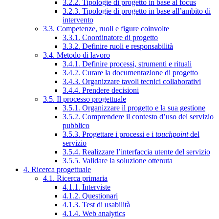
3.2.2. Tipologie di progetto in base al focus
3.2.3. Tipologie di progetto in base all’ambito di
intervento
3.3. Competenze, ruoli e figure coinvolte
3.3.1. Coordinatore di progetto
3.3.2. Definire ruoli e responsabilità
3.4. Metodo di lavoro
3.4.1. Definire processi, strumenti e rituali
3.4.2. Curare la documentazione di progetto
3.4.3. Organizzare tavoli tecnici collaborativi
3.4.4. Prendere decisioni
3.5. Il processo progettuale
3.5.1. Organizzare il progetto e la sua gestione
3.5.2. Comprendere il contesto d’uso del servizio
pubblico
3.5.3. Progettare i processi e i
touchpoint
del
servizio
3.5.4. Realizzare l’interfaccia utente del servizio
3.5.5. Validare la soluzione ottenuta
4. Ricerca progettuale
4.1. Ricerca primaria
4.1.1. Interviste
4.1.2. Questionari
4.1.3. Test di usabilità
4.1.4. Web analytics