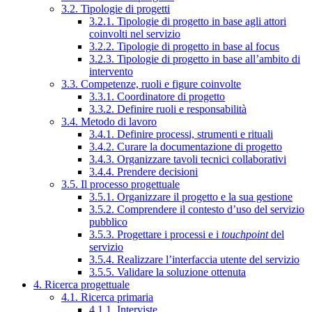
3.2. Tipologie di progetti
3.2.1. Tipologie di progetto in base agli attori
coinvolti nel servizio
3.2.2. Tipologie di progetto in base al focus
3.2.3. Tipologie di progetto in base all’ambito di
intervento
3.3. Competenze, ruoli e figure coinvolte
3.3.1. Coordinatore di progetto
3.3.2. Definire ruoli e responsabilità
3.4. Metodo di lavoro
3.4.1. Definire processi, strumenti e rituali
3.4.2. Curare la documentazione di progetto
3.4.3. Organizzare tavoli tecnici collaborativi
3.4.4. Prendere decisioni
3.5. Il processo progettuale
3.5.1. Organizzare il progetto e la sua gestione
3.5.2. Comprendere il contesto d’uso del servizio
pubblico
3.5.3. Progettare i processi e i
touchpoint
del
servizio
3.5.4. Realizzare l’interfaccia utente del servizio
3.5.5. Validare la soluzione ottenuta
4. Ricerca progettuale
4.1. Ricerca primaria
4.1.1. Interviste