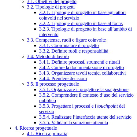
3.1. Obiettivi del progetto
3.2. Tipologie di progetti
3.2.1. Tipologie di progetto in base agli attori
coinvolti nel servizio
3.2.2. Tipologie di progetto in base al focus
3.2.3. Tipologie di progetto in base all’ambito di
intervento
3.3. Competenze, ruoli e figure coinvolte
3.3.1. Coordinatore di progetto
3.3.2. Definire ruoli e responsabilità
3.4. Metodo di lavoro
3.4.1. Definire processi, strumenti e rituali
3.4.2. Curare la documentazione di progetto
3.4.3. Organizzare tavoli tecnici collaborativi
3.4.4. Prendere decisioni
3.5. Il processo progettuale
3.5.1. Organizzare il progetto e la sua gestione
3.5.2. Comprendere il contesto d’uso del servizio
pubblico
3.5.3. Progettare i processi e i
touchpoint
del
servizio
3.5.4. Realizzare l’interfaccia utente del servizio
3.5.5. Validare la soluzione ottenuta
4. Ricerca progettuale
4.1. Ricerca primaria