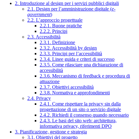
2. Introduzione al design per i servizi pubblici digitali
2.1. Design per l’amministrazione digitale (
e-
government
)
2.2. L’approccio progettuale
2.2.1. Buone pratiche
2.2.2. Principi
2.3. Accessibilità
2.3.1. Definizione
2.3.2. Accessibilità by design
2.3.3. Principi per l’accessibilità
2.3.4. Linee guida e criteri di successo
2.3.5. Come rilasciare una dichiarazione di
accessibilità
2.3.6. Meccanismo di feedback e procedura di
attuazione
2.3.7. Obiettivi accessibilità
2.3.8. Normativa e approfondimenti
2.4. Privacy
2.4.1. Come rispettare la privacy sin dalla
progettazione di un sito o servizio digitale
2.4.2. Richiedi il consenso quando necessario
2.4.3. Le basi del sito web: architettura,
informativa privacy, riferimenti DPO
3. Pianificazione, gestione e strategia
3.1. Obiettivi del progetto