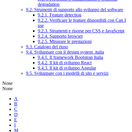
degradation
9.2. Strumenti di supporto allo sviluppo del software
9.2.1. Feature detection
9.2.2. Verificare le feature disponibili con Can I
use
9.2.3. Strumenti e risorse per CSS e JavaScript
9.2.4. Supporto browser
9.2.5. Misurare le prestazioni
9.3. Catalogo del riuso
9.4. Sviluppare con il design system .italia
9.4.1. Il framework Bootstrap Italia
9.4.2. Il kit di sviluppo React
9.4.3. Il kit di sviluppo Angular
9.5. Sviluppare con i modelli di sito e servizi
None
None
A
B
C
D
E
I
M