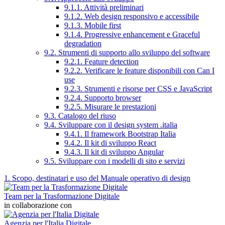
9.1.1. Attività preliminari
9.1.2. Web design responsivo e accessibile
9.1.3. Mobile first
9.1.4. Progressive enhancement e Graceful
degradation
9.2. Strumenti di supporto allo sviluppo del software
9.2.1. Feature detection
9.2.2. Verificare le feature disponibili con Can I
use
9.2.3. Strumenti e risorse per CSS e JavaScript
9.2.4. Supporto browser
9.2.5. Misurare le prestazioni
9.3. Catalogo del riuso
9.4. Sviluppare con il design system .italia
9.4.1. Il framework Bootstrap Italia
9.4.2. Il kit di sviluppo React
9.4.3. Il kit di sviluppo Angular
9.5. Sviluppare con i modelli di sito e servizi
1. Scopo, destinatari e uso del Manuale operativo di design
Team per la Trasformazione Digitale
in collaborazione con
Agenzia per l'Italia Digitale