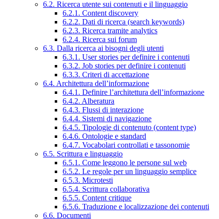
6.2. Ricerca utente sui contenuti e il linguaggio
6.2.1. Content discovery
6.2.2. Dati di ricerca (search keywords)
6.2.3. Ricerca tramite analytics
6.2.4. Ricerca sui forum
6.3. Dalla ricerca ai bisogni degli utenti
6.3.1. User stories per definire i contenuti
6.3.2. Job stories per definire i contenuti
6.3.3. Criteri di accettazione
6.4. Architettura dell’informazione
6.4.1. Definire l’architettura dell’informazione
6.4.2. Alberatura
6.4.3. Flussi di interazione
6.4.4. Sistemi di navigazione
6.4.5. Tipologie di contenuto (content type)
6.4.6. Ontologie e standard
6.4.7. Vocabolari controllati e tassonomie
6.5. Scrittura e linguaggio
6.5.1. Come leggono le persone sul web
6.5.2. Le regole per un linguaggio semplice
6.5.3. Microtesti
6.5.4. Scrittura collaborativa
6.5.5. Content critique
6.5.6. Traduzione e localizzazione dei contenuti
6.6. Documenti