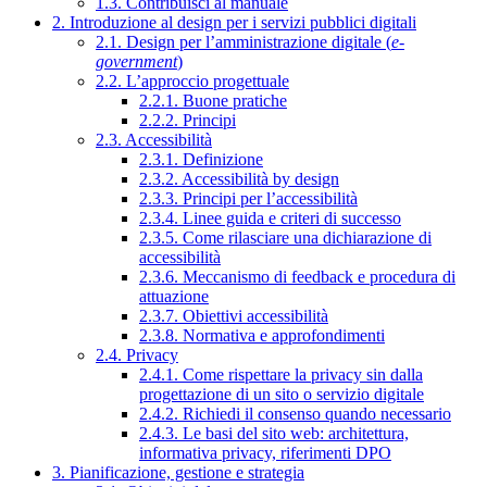
1.3. Contribuisci al manuale
2. Introduzione al design per i servizi pubblici digitali
2.1. Design per l’amministrazione digitale (
e-
government
)
2.2. L’approccio progettuale
2.2.1. Buone pratiche
2.2.2. Principi
2.3. Accessibilità
2.3.1. Definizione
2.3.2. Accessibilità by design
2.3.3. Principi per l’accessibilità
2.3.4. Linee guida e criteri di successo
2.3.5. Come rilasciare una dichiarazione di
accessibilità
2.3.6. Meccanismo di feedback e procedura di
attuazione
2.3.7. Obiettivi accessibilità
2.3.8. Normativa e approfondimenti
2.4. Privacy
2.4.1. Come rispettare la privacy sin dalla
progettazione di un sito o servizio digitale
2.4.2. Richiedi il consenso quando necessario
2.4.3. Le basi del sito web: architettura,
informativa privacy, riferimenti DPO
3. Pianificazione, gestione e strategia