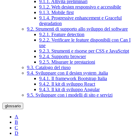
9.1.1. Attività preliminari
9.1.2. Web design responsivo e accessibile
9.1.3. Mobile first
9.1.4. Progressive enhancement e Graceful
degradation
9.2. Strumenti di supporto allo sviluppo del software
9.2.1. Feature detection
9.2.2. Verificare le feature disponibili con Can I
use
9.2.3. Strumenti e risorse per CSS e JavaScript
9.2.4. Supporto browser
9.2.5. Misurare le prestazioni
9.3. Catalogo del riuso
9.4. Sviluppare con il design system .italia
9.4.1. Il framework Bootstrap Italia
9.4.2. Il kit di sviluppo React
9.4.3. Il kit di sviluppo Angular
9.5. Sviluppare con i modelli di sito e servizi
glossario
A
B
C
D