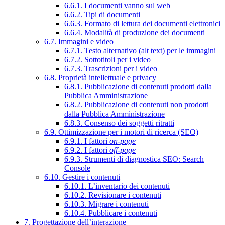
6.6.1. I documenti vanno sul web
6.6.2. Tipi di documenti
6.6.3. Formato di lettura dei documenti elettronici
6.6.4. Modalità di produzione dei documenti
6.7. Immagini e video
6.7.1. Testo alternativo (alt text) per le immagini
6.7.2. Sottotitoli per i video
6.7.3. Trascrizioni per i video
6.8. Proprietà intellettuale e privacy
6.8.1. Pubblicazione di contenuti prodotti dalla
Pubblica Amministrazione
6.8.2. Pubblicazione di contenuti non prodotti
dalla Pubblica Amministrazione
6.8.3. Consenso dei soggetti ritratti
6.9. Ottimizzazione per i motori di ricerca (SEO)
6.9.1. I fattori
on-page
6.9.2. I fattori
off-page
6.9.3. Strumenti di diagnostica SEO: Search
Console
6.10. Gestire i contenuti
6.10.1. L’inventario dei contenuti
6.10.2. Revisionare i contenuti
6.10.3. Migrare i contenuti
6.10.4. Pubblicare i contenuti
7. Progettazione dell’interazione