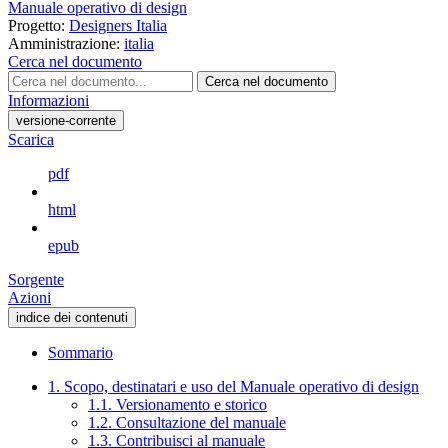
Manuale operativo di design
Progetto:
Designers Italia
Amministrazione:
italia
Cerca nel documento
Cerca nel documento
Informazioni
versione-corrente
Scarica
pdf
html
epub
Sorgente
Azioni
indice dei contenuti
Sommario
1. Scopo, destinatari e uso del Manuale operativo di design
1.1. Versionamento e storico
1.2. Consultazione del manuale
1.3. Contribuisci al manuale