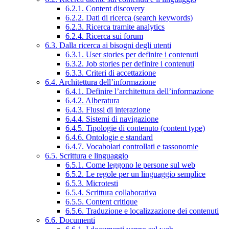
6.2.1. Content discovery
6.2.2. Dati di ricerca (search keywords)
6.2.3. Ricerca tramite analytics
6.2.4. Ricerca sui forum
6.3. Dalla ricerca ai bisogni degli utenti
6.3.1. User stories per definire i contenuti
6.3.2. Job stories per definire i contenuti
6.3.3. Criteri di accettazione
6.4. Architettura dell’informazione
6.4.1. Definire l’architettura dell’informazione
6.4.2. Alberatura
6.4.3. Flussi di interazione
6.4.4. Sistemi di navigazione
6.4.5. Tipologie di contenuto (content type)
6.4.6. Ontologie e standard
6.4.7. Vocabolari controllati e tassonomie
6.5. Scrittura e linguaggio
6.5.1. Come leggono le persone sul web
6.5.2. Le regole per un linguaggio semplice
6.5.3. Microtesti
6.5.4. Scrittura collaborativa
6.5.5. Content critique
6.5.6. Traduzione e localizzazione dei contenuti
6.6. Documenti