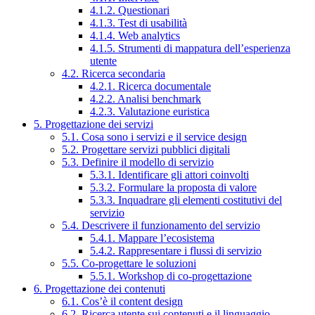
4.1.2. Questionari
4.1.3. Test di usabilità
4.1.4. Web analytics
4.1.5. Strumenti di mappatura dell’esperienza
utente
4.2. Ricerca secondaria
4.2.1. Ricerca documentale
4.2.2. Analisi benchmark
4.2.3. Valutazione euristica
5. Progettazione dei servizi
5.1. Cosa sono i servizi e il service design
5.2. Progettare servizi pubblici digitali
5.3. Definire il modello di servizio
5.3.1. Identificare gli attori coinvolti
5.3.2. Formulare la proposta di valore
5.3.3. Inquadrare gli elementi costitutivi del
servizio
5.4. Descrivere il funzionamento del servizio
5.4.1. Mappare l’ecosistema
5.4.2. Rappresentare i flussi di servizio
5.5. Co-progettare le soluzioni
5.5.1. Workshop di co-progettazione
6. Progettazione dei contenuti
6.1. Cos’è il content design
6.2. Ricerca utente sui contenuti e il linguaggio