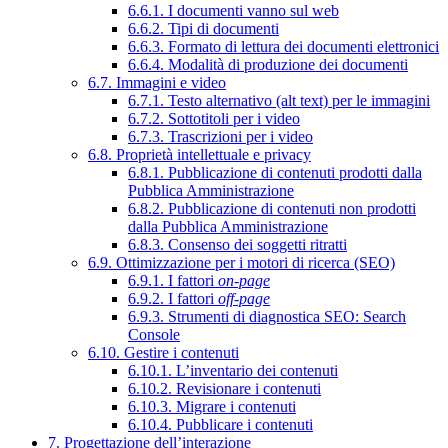
6.6.1. I documenti vanno sul web
6.6.2. Tipi di documenti
6.6.3. Formato di lettura dei documenti elettronici
6.6.4. Modalità di produzione dei documenti
6.7. Immagini e video
6.7.1. Testo alternativo (alt text) per le immagini
6.7.2. Sottotitoli per i video
6.7.3. Trascrizioni per i video
6.8. Proprietà intellettuale e privacy
6.8.1. Pubblicazione di contenuti prodotti dalla
Pubblica Amministrazione
6.8.2. Pubblicazione di contenuti non prodotti
dalla Pubblica Amministrazione
6.8.3. Consenso dei soggetti ritratti
6.9. Ottimizzazione per i motori di ricerca (SEO)
6.9.1. I fattori
on-page
6.9.2. I fattori
off-page
6.9.3. Strumenti di diagnostica SEO: Search
Console
6.10. Gestire i contenuti
6.10.1. L’inventario dei contenuti
6.10.2. Revisionare i contenuti
6.10.3. Migrare i contenuti
6.10.4. Pubblicare i contenuti
7. Progettazione dell’interazione