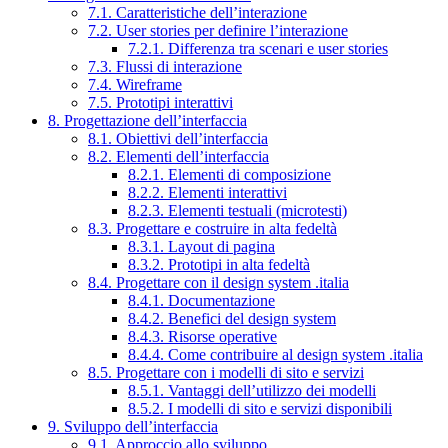
7.1. Caratteristiche dell’interazione
7.2. User stories per definire l’interazione
7.2.1. Differenza tra scenari e user stories
7.3. Flussi di interazione
7.4. Wireframe
7.5. Prototipi interattivi
8. Progettazione dell’interfaccia
8.1. Obiettivi dell’interfaccia
8.2. Elementi dell’interfaccia
8.2.1. Elementi di composizione
8.2.2. Elementi interattivi
8.2.3. Elementi testuali (microtesti)
8.3. Progettare e costruire in alta fedeltà
8.3.1. Layout di pagina
8.3.2. Prototipi in alta fedeltà
8.4. Progettare con il design system .italia
8.4.1. Documentazione
8.4.2. Benefici del design system
8.4.3. Risorse operative
8.4.4. Come contribuire al design system .italia
8.5. Progettare con i modelli di sito e servizi
8.5.1. Vantaggi dell’utilizzo dei modelli
8.5.2. I modelli di sito e servizi disponibili
9. Sviluppo dell’interfaccia
9.1. Approccio allo sviluppo