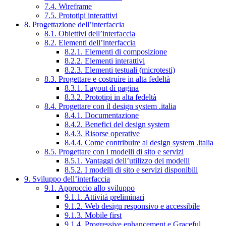
7.4. Wireframe
7.5. Prototipi interattivi
8. Progettazione dell’interfaccia
8.1. Obiettivi dell’interfaccia
8.2. Elementi dell’interfaccia
8.2.1. Elementi di composizione
8.2.2. Elementi interattivi
8.2.3. Elementi testuali (microtesti)
8.3. Progettare e costruire in alta fedeltà
8.3.1. Layout di pagina
8.3.2. Prototipi in alta fedeltà
8.4. Progettare con il design system .italia
8.4.1. Documentazione
8.4.2. Benefici del design system
8.4.3. Risorse operative
8.4.4. Come contribuire al design system .italia
8.5. Progettare con i modelli di sito e servizi
8.5.1. Vantaggi dell’utilizzo dei modelli
8.5.2. I modelli di sito e servizi disponibili
9. Sviluppo dell’interfaccia
9.1. Approccio allo sviluppo
9.1.1. Attività preliminari
9.1.2. Web design responsivo e accessibile
9.1.3. Mobile first
9.1.4. Progressive enhancement e Graceful