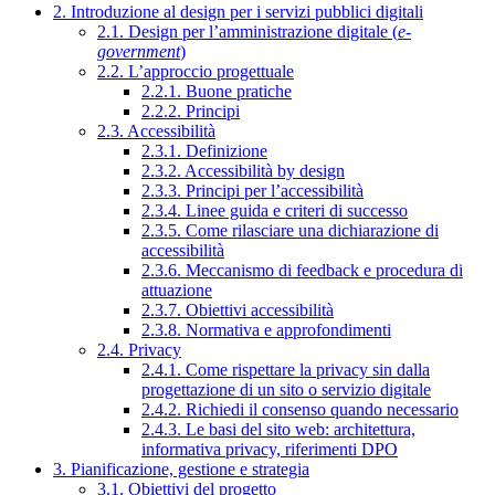
2. Introduzione al design per i servizi pubblici digitali
2.1. Design per l’amministrazione digitale (
e-
government
)
2.2. L’approccio progettuale
2.2.1. Buone pratiche
2.2.2. Principi
2.3. Accessibilità
2.3.1. Definizione
2.3.2. Accessibilità by design
2.3.3. Principi per l’accessibilità
2.3.4. Linee guida e criteri di successo
2.3.5. Come rilasciare una dichiarazione di
accessibilità
2.3.6. Meccanismo di feedback e procedura di
attuazione
2.3.7. Obiettivi accessibilità
2.3.8. Normativa e approfondimenti
2.4. Privacy
2.4.1. Come rispettare la privacy sin dalla
progettazione di un sito o servizio digitale
2.4.2. Richiedi il consenso quando necessario
2.4.3. Le basi del sito web: architettura,
informativa privacy, riferimenti DPO
3. Pianificazione, gestione e strategia
3.1. Obiettivi del progetto