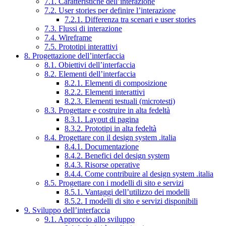
7.1. Caratteristiche dell’interazione
7.2. User stories per definire l’interazione
7.2.1. Differenza tra scenari e user stories
7.3. Flussi di interazione
7.4. Wireframe
7.5. Prototipi interattivi
8. Progettazione dell’interfaccia
8.1. Obiettivi dell’interfaccia
8.2. Elementi dell’interfaccia
8.2.1. Elementi di composizione
8.2.2. Elementi interattivi
8.2.3. Elementi testuali (microtesti)
8.3. Progettare e costruire in alta fedeltà
8.3.1. Layout di pagina
8.3.2. Prototipi in alta fedeltà
8.4. Progettare con il design system .italia
8.4.1. Documentazione
8.4.2. Benefici del design system
8.4.3. Risorse operative
8.4.4. Come contribuire al design system .italia
8.5. Progettare con i modelli di sito e servizi
8.5.1. Vantaggi dell’utilizzo dei modelli
8.5.2. I modelli di sito e servizi disponibili
9. Sviluppo dell’interfaccia
9.1. Approccio allo sviluppo