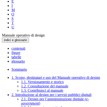
E
I
M
O
S
T
U
Manuale operativo di design
indici e glossario
contenuti
figure
tabelle
glossario
Sommario
1. Scopo, destinatari e uso del Manuale operativo di design
1.1. Versionamento e storico
1.2. Consultazione del manuale
1.3. Contribuisci al manuale
2. Introduzione al design per i servizi pubblici digitali
2.1. Design per l’amministrazione digitale (
e-
government
)