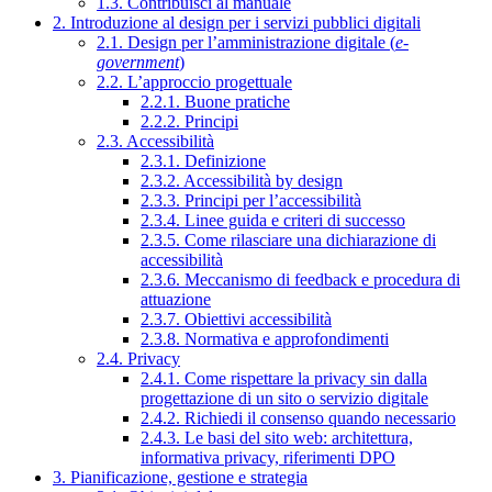
1.3. Contribuisci al manuale
2. Introduzione al design per i servizi pubblici digitali
2.1. Design per l’amministrazione digitale (
e-
government
)
2.2. L’approccio progettuale
2.2.1. Buone pratiche
2.2.2. Principi
2.3. Accessibilità
2.3.1. Definizione
2.3.2. Accessibilità by design
2.3.3. Principi per l’accessibilità
2.3.4. Linee guida e criteri di successo
2.3.5. Come rilasciare una dichiarazione di
accessibilità
2.3.6. Meccanismo di feedback e procedura di
attuazione
2.3.7. Obiettivi accessibilità
2.3.8. Normativa e approfondimenti
2.4. Privacy
2.4.1. Come rispettare la privacy sin dalla
progettazione di un sito o servizio digitale
2.4.2. Richiedi il consenso quando necessario
2.4.3. Le basi del sito web: architettura,
informativa privacy, riferimenti DPO
3. Pianificazione, gestione e strategia