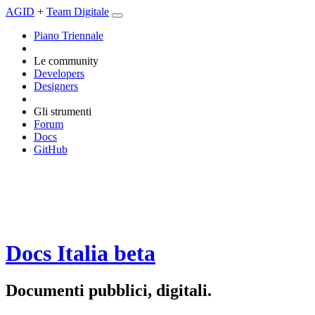
AGID
+
Team Digitale
Piano Triennale
Le community
Developers
Designers
Gli strumenti
Forum
Docs
GitHub
Docs Italia
beta
Documenti pubblici, digitali.