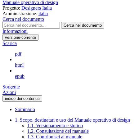
Manuale operativo di design
Progetto:
Designers Italia
Amministrazione:
italia
Cerca nel documento
Cerca nel documento
Informazioni
versione-corrente
Scarica
pdf
html
epub
Sorgente
Azioni
indice dei contenuti
Sommario
1. Scopo, destinatari e uso del Manuale operativo di design
1.1. Versionamento e storico
1.2. Consultazione del manuale
1.3. Contribuisci al manuale