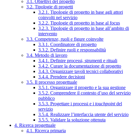
3.1. Obiettivi del progetto
3.2. Tipologie di progetti
3.2.1. Tipologie di progetto in base agli attori
coinvolti nel servizio
3.2.2. Tipologie di progetto in base al focus
3.2.3. Tipologie di progetto in base all’ambito di
intervento
3.3. Competenze, ruoli e figure coinvolte
3.3.1. Coordinatore di progetto
3.3.2. Definire ruoli e responsabilità
3.4. Metodo di lavoro
3.4.1. Definire processi, strumenti e rituali
3.4.2. Curare la documentazione di progetto
3.4.3. Organizzare tavoli tecnici collaborativi
3.4.4. Prendere decisioni
3.5. Il processo progettuale
3.5.1. Organizzare il progetto e la sua gestione
3.5.2. Comprendere il contesto d’uso del servizio
pubblico
3.5.3. Progettare i processi e i
touchpoint
del
servizio
3.5.4. Realizzare l’interfaccia utente del servizio
3.5.5. Validare la soluzione ottenuta
4. Ricerca progettuale
4.1. Ricerca primaria