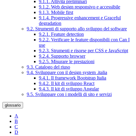
9.1.1. Attività preliminari
9.1.2. Web design responsivo e accessibile
9.1.3. Mobile first
9.1.4. Progressive enhancement e Graceful
degradation
9.2. Strumenti di supporto allo sviluppo del software
9.2.1. Feature detection
9.2.2. Verificare le feature disponibili con Can I
use
9.2.3. Strumenti e risorse per CSS e JavaScript
9.2.4. Supporto browser
9.2.5. Misurare le prestazioni
9.3. Catalogo del riuso
9.4. Sviluppare con il design system .italia
9.4.1. Il framework Bootstrap Italia
9.4.2. Il kit di sviluppo React
9.4.3. Il kit di sviluppo Angular
9.5. Sviluppare con i modelli di sito e servizi
glossario
A
B
C
D