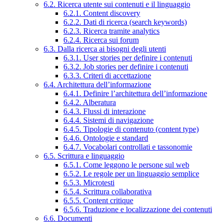
6.2. Ricerca utente sui contenuti e il linguaggio
6.2.1. Content discovery
6.2.2. Dati di ricerca (search keywords)
6.2.3. Ricerca tramite analytics
6.2.4. Ricerca sui forum
6.3. Dalla ricerca ai bisogni degli utenti
6.3.1. User stories per definire i contenuti
6.3.2. Job stories per definire i contenuti
6.3.3. Criteri di accettazione
6.4. Architettura dell’informazione
6.4.1. Definire l’architettura dell’informazione
6.4.2. Alberatura
6.4.3. Flussi di interazione
6.4.4. Sistemi di navigazione
6.4.5. Tipologie di contenuto (content type)
6.4.6. Ontologie e standard
6.4.7. Vocabolari controllati e tassonomie
6.5. Scrittura e linguaggio
6.5.1. Come leggono le persone sul web
6.5.2. Le regole per un linguaggio semplice
6.5.3. Microtesti
6.5.4. Scrittura collaborativa
6.5.5. Content critique
6.5.6. Traduzione e localizzazione dei contenuti
6.6. Documenti