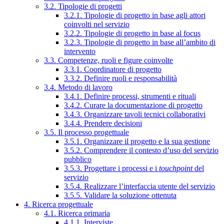
3.2. Tipologie di progetti
3.2.1. Tipologie di progetto in base agli attori
coinvolti nel servizio
3.2.2. Tipologie di progetto in base al focus
3.2.3. Tipologie di progetto in base all’ambito di
intervento
3.3. Competenze, ruoli e figure coinvolte
3.3.1. Coordinatore di progetto
3.3.2. Definire ruoli e responsabilità
3.4. Metodo di lavoro
3.4.1. Definire processi, strumenti e rituali
3.4.2. Curare la documentazione di progetto
3.4.3. Organizzare tavoli tecnici collaborativi
3.4.4. Prendere decisioni
3.5. Il processo progettuale
3.5.1. Organizzare il progetto e la sua gestione
3.5.2. Comprendere il contesto d’uso del servizio
pubblico
3.5.3. Progettare i processi e i
touchpoint
del
servizio
3.5.4. Realizzare l’interfaccia utente del servizio
3.5.5. Validare la soluzione ottenuta
4. Ricerca progettuale
4.1. Ricerca primaria
4.1.1. Interviste