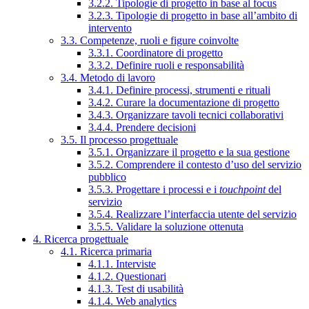
3.2.2. Tipologie di progetto in base al focus
3.2.3. Tipologie di progetto in base all’ambito di
intervento
3.3. Competenze, ruoli e figure coinvolte
3.3.1. Coordinatore di progetto
3.3.2. Definire ruoli e responsabilità
3.4. Metodo di lavoro
3.4.1. Definire processi, strumenti e rituali
3.4.2. Curare la documentazione di progetto
3.4.3. Organizzare tavoli tecnici collaborativi
3.4.4. Prendere decisioni
3.5. Il processo progettuale
3.5.1. Organizzare il progetto e la sua gestione
3.5.2. Comprendere il contesto d’uso del servizio
pubblico
3.5.3. Progettare i processi e i
touchpoint
del
servizio
3.5.4. Realizzare l’interfaccia utente del servizio
3.5.5. Validare la soluzione ottenuta
4. Ricerca progettuale
4.1. Ricerca primaria
4.1.1. Interviste
4.1.2. Questionari
4.1.3. Test di usabilità
4.1.4. Web analytics