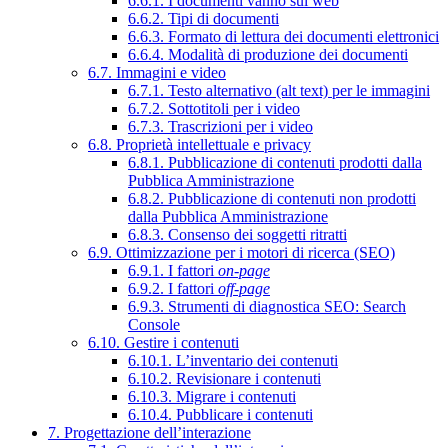
6.6.1. I documenti vanno sul web
6.6.2. Tipi di documenti
6.6.3. Formato di lettura dei documenti elettronici
6.6.4. Modalità di produzione dei documenti
6.7. Immagini e video
6.7.1. Testo alternativo (alt text) per le immagini
6.7.2. Sottotitoli per i video
6.7.3. Trascrizioni per i video
6.8. Proprietà intellettuale e privacy
6.8.1. Pubblicazione di contenuti prodotti dalla
Pubblica Amministrazione
6.8.2. Pubblicazione di contenuti non prodotti
dalla Pubblica Amministrazione
6.8.3. Consenso dei soggetti ritratti
6.9. Ottimizzazione per i motori di ricerca (SEO)
6.9.1. I fattori
on-page
6.9.2. I fattori
off-page
6.9.3. Strumenti di diagnostica SEO: Search
Console
6.10. Gestire i contenuti
6.10.1. L’inventario dei contenuti
6.10.2. Revisionare i contenuti
6.10.3. Migrare i contenuti
6.10.4. Pubblicare i contenuti
7. Progettazione dell’interazione