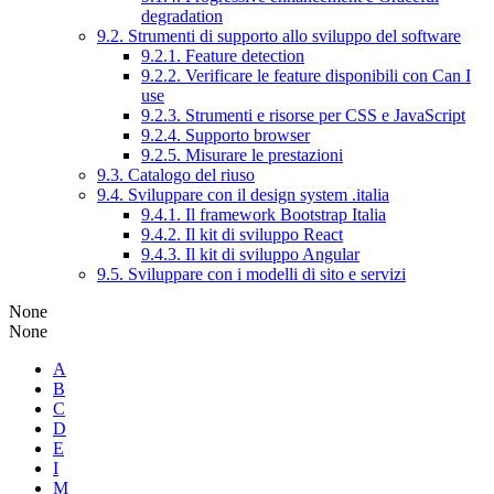
degradation
9.2. Strumenti di supporto allo sviluppo del software
9.2.1. Feature detection
9.2.2. Verificare le feature disponibili con Can I
use
9.2.3. Strumenti e risorse per CSS e JavaScript
9.2.4. Supporto browser
9.2.5. Misurare le prestazioni
9.3. Catalogo del riuso
9.4. Sviluppare con il design system .italia
9.4.1. Il framework Bootstrap Italia
9.4.2. Il kit di sviluppo React
9.4.3. Il kit di sviluppo Angular
9.5. Sviluppare con i modelli di sito e servizi
None
None
A
B
C
D
E
I
M