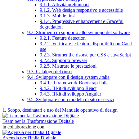
9.1.1. Attività preliminari
9.1.2. Web design responsivo e accessibile
9.1.3. Mobile first
9.1.4. Progressive enhancement e Graceful
degradation
9.2. Strumenti di supporto allo sviluppo del software
9.2.1. Feature detection
9.2.2. Verificare le feature disponibili con Can I
use
9.2.3. Strumenti e risorse per CSS e JavaScript
9.2.4. Supporto browser
9.2.5. Misurare le prestazioni
9.3. Catalogo del riuso
9.4. Sviluppare con il design system .italia
9.4.1. Il framework Bootstrap Italia
9.4.2. Il kit di sviluppo React
9.4.3. Il kit di sviluppo Angular
9.5. Sviluppare con i modelli di sito e servizi
1. Scopo, destinatari e uso del Manuale operativo di design
Team per la Trasformazione Digitale
in collaborazione con
Agenzia per l'Italia Digitale