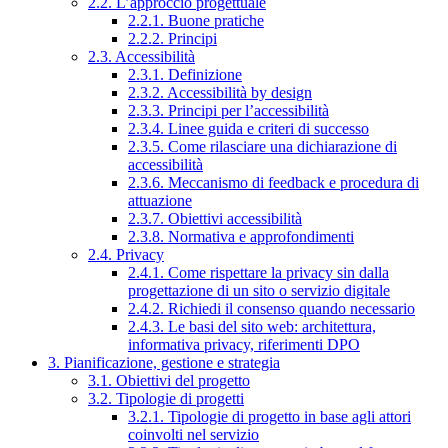
2.2. L’approccio progettuale
2.2.1. Buone pratiche
2.2.2. Principi
2.3. Accessibilità
2.3.1. Definizione
2.3.2. Accessibilità by design
2.3.3. Principi per l’accessibilità
2.3.4. Linee guida e criteri di successo
2.3.5. Come rilasciare una dichiarazione di
accessibilità
2.3.6. Meccanismo di feedback e procedura di
attuazione
2.3.7. Obiettivi accessibilità
2.3.8. Normativa e approfondimenti
2.4. Privacy
2.4.1. Come rispettare la privacy sin dalla
progettazione di un sito o servizio digitale
2.4.2. Richiedi il consenso quando necessario
2.4.3. Le basi del sito web: architettura,
informativa privacy, riferimenti DPO
3. Pianificazione, gestione e strategia
3.1. Obiettivi del progetto
3.2. Tipologie di progetti
3.2.1. Tipologie di progetto in base agli attori
coinvolti nel servizio