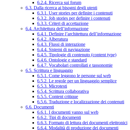
6.2.4. Ricerca sui forum
6.3. Dalla ricerca ai bisogni degli utenti
6.3.1. User stories per definire i contenuti
6.3.2. Job stories per definire i contenuti
6.3.3. Criteri di accettazione
6.4. Architettura dell’informazione
6.4.1. Definire l’architettura dell’informazione
6.4.2. Alberatura
6.4.3. Flussi di interazione
6.4.4. Sistemi di navigazione
6.4.5. Tipologie di contenuto (content type)
6.4.6. Ontologie e standard
6.4.7. Vocabolari controllati e tassonomie
6.5. Scrittura e linguaggio
6.5.1. Come leggono le persone sul web
6.5.2. Le regole per un linguaggio semplice
6.5.3. Microtesti
6.5.4. Scrittura collaborativa
6.5.5. Content critique
6.5.6. Traduzione e localizzazione dei contenuti
6.6. Documenti
6.6.1. I documenti vanno sul web
6.6.2. Tipi di documenti
6.6.3. Formato di lettura dei documenti elettronici
6.6.4. Modalità di produzione dei documenti