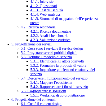
4.1.1. Interviste
4.1.2. Questionari
4.1.3. Test di usabilità
4.1.4. Web analytics
4.1.5. Strumenti di mappatura dell’esperienza
utente
4.2. Ricerca secondaria
4.2.1. Ricerca documentale
4.2.2. Analisi benchmark
4.2.3. Valutazione euristica
5. Progettazione dei servizi
5.1. Cosa sono i servizi e il service design
5.2. Progettare servizi pubblici digitali
5.3. Definire il modello di servizio
5.3.1. Identificare gli attori coinvolti
5.3.2. Formulare la proposta di valore
5.3.3. Inquadrare gli elementi costitutivi del
servizio
5.4. Descrivere il funzionamento del servizio
5.4.1. Mappare l’ecosistema
5.4.2. Rappresentare i flussi di servizio
5.5. Co-progettare le soluzioni
5.5.1. Workshop di co-progettazione
6. Progettazione dei contenuti
6.1. Cos’è il content design