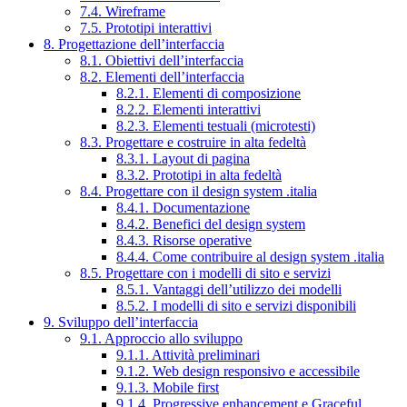
7.4. Wireframe
7.5. Prototipi interattivi
8. Progettazione dell’interfaccia
8.1. Obiettivi dell’interfaccia
8.2. Elementi dell’interfaccia
8.2.1. Elementi di composizione
8.2.2. Elementi interattivi
8.2.3. Elementi testuali (microtesti)
8.3. Progettare e costruire in alta fedeltà
8.3.1. Layout di pagina
8.3.2. Prototipi in alta fedeltà
8.4. Progettare con il design system .italia
8.4.1. Documentazione
8.4.2. Benefici del design system
8.4.3. Risorse operative
8.4.4. Come contribuire al design system .italia
8.5. Progettare con i modelli di sito e servizi
8.5.1. Vantaggi dell’utilizzo dei modelli
8.5.2. I modelli di sito e servizi disponibili
9. Sviluppo dell’interfaccia
9.1. Approccio allo sviluppo
9.1.1. Attività preliminari
9.1.2. Web design responsivo e accessibile
9.1.3. Mobile first
9.1.4. Progressive enhancement e Graceful