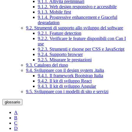
9.1.1. Attività preliminari
9.1.2. Web design responsivo e accessibile
9.1.3. Mobile first
9.1.4. Progressive enhancement e Graceful
degradation
9.2. Strumenti di supporto allo sviluppo del software
9.2.1. Feature detection
9.2.2. Verificare le feature disponibili con Can I
use
9.2.3. Strumenti e risorse per CSS e JavaScript
9.2.4. Supporto browser
9.2.5. Misurare le prestazioni
9.3. Catalogo del riuso
9.4. Sviluppare con il design system .italia
9.4.1. Il framework Bootstrap Italia
9.4.2. Il kit di sviluppo React
9.4.3. Il kit di sviluppo Angular
9.5. Sviluppare con i modelli di sito e servizi
glossario
A
B
C
D