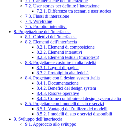
7.1. Caratteristiche dell’interazione
7.2. User stories per definire l’interazione
7.2.1. Differenza tra scenari e user stories
7.3. Flussi di interazione
7.4. Wireframe
7.5. Prototipi interattivi
8. Progettazione dell’interfaccia
8.1. Obiettivi dell’interfaccia
8.2. Elementi dell’interfaccia
8.2.1. Elementi di composizione
8.2.2. Elementi interattivi
8.2.3. Elementi testuali (microtesti)
8.3. Progettare e costruire in alta fedeltà
8.3.1. Layout di pagina
8.3.2. Prototipi in alta fedeltà
8.4. Progettare con il design system .italia
8.4.1. Documentazione
8.4.2. Benefici del design system
8.4.3. Risorse operative
8.4.4. Come contribuire al design system .italia
8.5. Progettare con i modelli di sito e servizi
8.5.1. Vantaggi dell’utilizzo dei modelli
8.5.2. I modelli di sito e servizi disponibili
9. Sviluppo dell’interfaccia
9.1. Approccio allo sviluppo