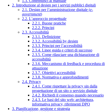
1.3. Contribuisci al manuale
2. Introduzione al design per i servizi pubblici digitali
2.1. Design per l’amministrazione digitale (
e-
government
)
2.2. L’approccio progettuale
2.2.1. Buone pratiche
2.2.2. Principi
2.3. Accessibilità
2.3.1. Definizione
2.3.2. Accessibilità by design
2.3.3. Principi per l’accessibilità
2.3.4. Linee guida e criteri di successo
2.3.5. Come rilasciare una dichiarazione di
accessibilità
2.3.6. Meccanismo di feedback e procedura di
attuazione
2.3.7. Obiettivi accessibilità
2.3.8. Normativa e approfondimenti
2.4. Privacy
2.4.1. Come rispettare la privacy sin dalla
progettazione di un sito o servizio digitale
2.4.2. Richiedi il consenso quando necessario
2.4.3. Le basi del sito web: architettura,
informativa privacy, riferimenti DPO
3. Pianificazione, gestione e strategia