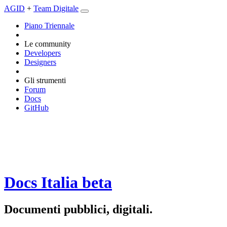
AGID
+
Team Digitale
Piano Triennale
Le community
Developers
Designers
Gli strumenti
Forum
Docs
GitHub
Docs Italia
beta
Documenti pubblici, digitali.