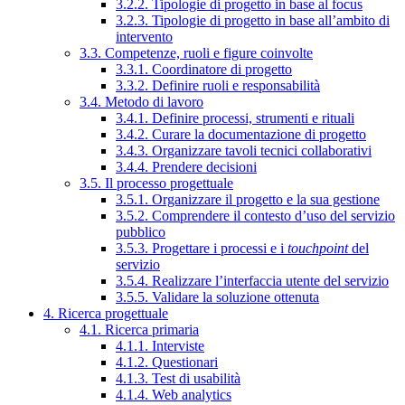
3.2.2. Tipologie di progetto in base al focus
3.2.3. Tipologie di progetto in base all’ambito di
intervento
3.3. Competenze, ruoli e figure coinvolte
3.3.1. Coordinatore di progetto
3.3.2. Definire ruoli e responsabilità
3.4. Metodo di lavoro
3.4.1. Definire processi, strumenti e rituali
3.4.2. Curare la documentazione di progetto
3.4.3. Organizzare tavoli tecnici collaborativi
3.4.4. Prendere decisioni
3.5. Il processo progettuale
3.5.1. Organizzare il progetto e la sua gestione
3.5.2. Comprendere il contesto d’uso del servizio
pubblico
3.5.3. Progettare i processi e i
touchpoint
del
servizio
3.5.4. Realizzare l’interfaccia utente del servizio
3.5.5. Validare la soluzione ottenuta
4. Ricerca progettuale
4.1. Ricerca primaria
4.1.1. Interviste
4.1.2. Questionari
4.1.3. Test di usabilità
4.1.4. Web analytics