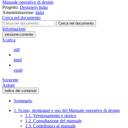
Manuale operativo di design
Progetto:
Designers Italia
Amministrazione:
italia
Cerca nel documento
Cerca nel documento
Informazioni
versione-corrente
Scarica
pdf
html
epub
Sorgente
Azioni
indice dei contenuti
Sommario
1. Scopo, destinatari e uso del Manuale operativo di design
1.1. Versionamento e storico
1.2. Consultazione del manuale
1.3. Contribuisci al manuale