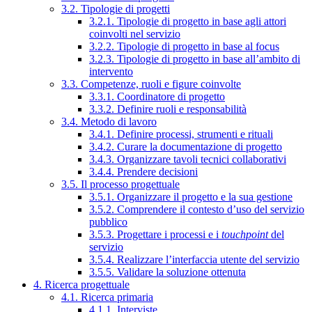
3.2. Tipologie di progetti
3.2.1. Tipologie di progetto in base agli attori
coinvolti nel servizio
3.2.2. Tipologie di progetto in base al focus
3.2.3. Tipologie di progetto in base all’ambito di
intervento
3.3. Competenze, ruoli e figure coinvolte
3.3.1. Coordinatore di progetto
3.3.2. Definire ruoli e responsabilità
3.4. Metodo di lavoro
3.4.1. Definire processi, strumenti e rituali
3.4.2. Curare la documentazione di progetto
3.4.3. Organizzare tavoli tecnici collaborativi
3.4.4. Prendere decisioni
3.5. Il processo progettuale
3.5.1. Organizzare il progetto e la sua gestione
3.5.2. Comprendere il contesto d’uso del servizio
pubblico
3.5.3. Progettare i processi e i
touchpoint
del
servizio
3.5.4. Realizzare l’interfaccia utente del servizio
3.5.5. Validare la soluzione ottenuta
4. Ricerca progettuale
4.1. Ricerca primaria
4.1.1. Interviste