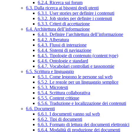
6.2.4. Ricerca sui forum
6.3. Dalla ricerca ai bisogni degli utenti
6.3.1. User stories per definire i contenuti
6.3.2. Job stories per definire i contenuti
6.3.3. Criteri di accettazione
6.4. Architettura dell’informazione
6.4.1. Definire l’architettura dell’informazione
6.4.2. Alberatura
6.4.3. Flussi di interazione
6.4.4. Sistemi di navigazione
6.4.5. Tipologie di contenuto (content type)
6.4.6. Ontologie e standard
6.4.7. Vocabolari controllati e tassonomie
6.5. Scrittura e linguaggio
6.5.1. Come leggono le persone sul web
6.5.2. Le regole per un linguaggio semplice
6.5.3. Microtesti
6.5.4. Scrittura collaborativa
6.5.5. Content critique
6.5.6. Traduzione e localizzazione dei contenuti
6.6. Documenti
6.6.1. I documenti vanno sul web
6.6.2. Tipi di documenti
6.6.3. Formato di lettura dei documenti elettronici
6.6.4. Modalità di produzione dei documenti