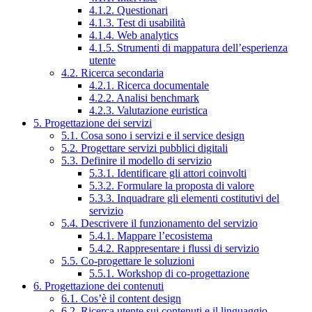
4.1.2. Questionari
4.1.3. Test di usabilità
4.1.4. Web analytics
4.1.5. Strumenti di mappatura dell’esperienza
utente
4.2. Ricerca secondaria
4.2.1. Ricerca documentale
4.2.2. Analisi benchmark
4.2.3. Valutazione euristica
5. Progettazione dei servizi
5.1. Cosa sono i servizi e il service design
5.2. Progettare servizi pubblici digitali
5.3. Definire il modello di servizio
5.3.1. Identificare gli attori coinvolti
5.3.2. Formulare la proposta di valore
5.3.3. Inquadrare gli elementi costitutivi del
servizio
5.4. Descrivere il funzionamento del servizio
5.4.1. Mappare l’ecosistema
5.4.2. Rappresentare i flussi di servizio
5.5. Co-progettare le soluzioni
5.5.1. Workshop di co-progettazione
6. Progettazione dei contenuti
6.1. Cos’è il content design
6.2. Ricerca utente sui contenuti e il linguaggio