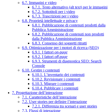
6.7. Immagini e video
6.7.1. Testo alternativo (alt text) per le immagini
6.7.2. Sottotitoli per i video
6.7.3. Trascrizioni per i video
6.8. Proprietà intellettuale e privacy
6.8.1. Pubblicazione di contenuti prodotti dalla
Pubblica Amministrazione
6.8.2. Pubblicazione di contenuti non prodotti
dalla Pubblica Amministrazione
6.8.3. Consenso dei soggetti ritratti
6.9. Ottimizzazione per i motori di ricerca (SEO)
6.9.1. I fattori
on-page
6.9.2. I fattori
off-page
6.9.3. Strumenti di diagnostica SEO: Search
Console
6.10. Gestire i contenuti
6.10.1. L’inventario dei contenuti
6.10.2. Revisionare i contenuti
6.10.3. Migrare i contenuti
6.10.4. Pubblicare i contenuti
7. Progettazione dell’interazione
7.1. Caratteristiche dell’interazione
7.2. User stories per definire l’interazione
7.2.1. Differenza tra scenari e user stories
7.3. Flussi di interazione