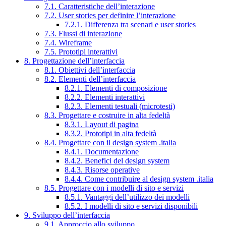
7.1. Caratteristiche dell’interazione
7.2. User stories per definire l’interazione
7.2.1. Differenza tra scenari e user stories
7.3. Flussi di interazione
7.4. Wireframe
7.5. Prototipi interattivi
8. Progettazione dell’interfaccia
8.1. Obiettivi dell’interfaccia
8.2. Elementi dell’interfaccia
8.2.1. Elementi di composizione
8.2.2. Elementi interattivi
8.2.3. Elementi testuali (microtesti)
8.3. Progettare e costruire in alta fedeltà
8.3.1. Layout di pagina
8.3.2. Prototipi in alta fedeltà
8.4. Progettare con il design system .italia
8.4.1. Documentazione
8.4.2. Benefici del design system
8.4.3. Risorse operative
8.4.4. Come contribuire al design system .italia
8.5. Progettare con i modelli di sito e servizi
8.5.1. Vantaggi dell’utilizzo dei modelli
8.5.2. I modelli di sito e servizi disponibili
9. Sviluppo dell’interfaccia
9.1. Approccio allo sviluppo