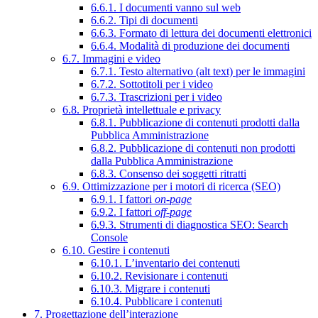
6.6.1. I documenti vanno sul web
6.6.2. Tipi di documenti
6.6.3. Formato di lettura dei documenti elettronici
6.6.4. Modalità di produzione dei documenti
6.7. Immagini e video
6.7.1. Testo alternativo (alt text) per le immagini
6.7.2. Sottotitoli per i video
6.7.3. Trascrizioni per i video
6.8. Proprietà intellettuale e privacy
6.8.1. Pubblicazione di contenuti prodotti dalla
Pubblica Amministrazione
6.8.2. Pubblicazione di contenuti non prodotti
dalla Pubblica Amministrazione
6.8.3. Consenso dei soggetti ritratti
6.9. Ottimizzazione per i motori di ricerca (SEO)
6.9.1. I fattori
on-page
6.9.2. I fattori
off-page
6.9.3. Strumenti di diagnostica SEO: Search
Console
6.10. Gestire i contenuti
6.10.1. L’inventario dei contenuti
6.10.2. Revisionare i contenuti
6.10.3. Migrare i contenuti
6.10.4. Pubblicare i contenuti
7. Progettazione dell’interazione