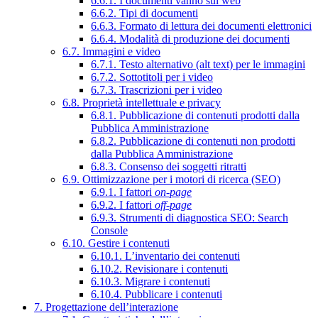
6.6.1. I documenti vanno sul web
6.6.2. Tipi di documenti
6.6.3. Formato di lettura dei documenti elettronici
6.6.4. Modalità di produzione dei documenti
6.7. Immagini e video
6.7.1. Testo alternativo (alt text) per le immagini
6.7.2. Sottotitoli per i video
6.7.3. Trascrizioni per i video
6.8. Proprietà intellettuale e privacy
6.8.1. Pubblicazione di contenuti prodotti dalla
Pubblica Amministrazione
6.8.2. Pubblicazione di contenuti non prodotti
dalla Pubblica Amministrazione
6.8.3. Consenso dei soggetti ritratti
6.9. Ottimizzazione per i motori di ricerca (SEO)
6.9.1. I fattori
on-page
6.9.2. I fattori
off-page
6.9.3. Strumenti di diagnostica SEO: Search
Console
6.10. Gestire i contenuti
6.10.1. L’inventario dei contenuti
6.10.2. Revisionare i contenuti
6.10.3. Migrare i contenuti
6.10.4. Pubblicare i contenuti
7. Progettazione dell’interazione