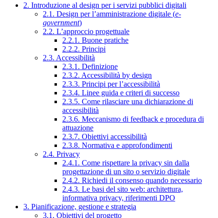
2. Introduzione al design per i servizi pubblici digitali
2.1. Design per l’amministrazione digitale (
e-
government
)
2.2. L’approccio progettuale
2.2.1. Buone pratiche
2.2.2. Principi
2.3. Accessibilità
2.3.1. Definizione
2.3.2. Accessibilità by design
2.3.3. Principi per l’accessibilità
2.3.4. Linee guida e criteri di successo
2.3.5. Come rilasciare una dichiarazione di
accessibilità
2.3.6. Meccanismo di feedback e procedura di
attuazione
2.3.7. Obiettivi accessibilità
2.3.8. Normativa e approfondimenti
2.4. Privacy
2.4.1. Come rispettare la privacy sin dalla
progettazione di un sito o servizio digitale
2.4.2. Richiedi il consenso quando necessario
2.4.3. Le basi del sito web: architettura,
informativa privacy, riferimenti DPO
3. Pianificazione, gestione e strategia
3.1. Obiettivi del progetto