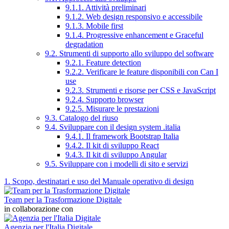
9.1.1. Attività preliminari
9.1.2. Web design responsivo e accessibile
9.1.3. Mobile first
9.1.4. Progressive enhancement e Graceful
degradation
9.2. Strumenti di supporto allo sviluppo del software
9.2.1. Feature detection
9.2.2. Verificare le feature disponibili con Can I
use
9.2.3. Strumenti e risorse per CSS e JavaScript
9.2.4. Supporto browser
9.2.5. Misurare le prestazioni
9.3. Catalogo del riuso
9.4. Sviluppare con il design system .italia
9.4.1. Il framework Bootstrap Italia
9.4.2. Il kit di sviluppo React
9.4.3. Il kit di sviluppo Angular
9.5. Sviluppare con i modelli di sito e servizi
1. Scopo, destinatari e uso del Manuale operativo di design
Team per la Trasformazione Digitale
in collaborazione con
Agenzia per l'Italia Digitale