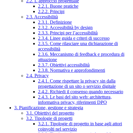
2.2. L’approccio progettuale
2.2.1. Buone pratiche
2.2.2. Principi
2.3. Accessibilità
2.3.1. Definizione
2.3.2. Accessibilità by design
2.3.3. Principi per l’accessibilità
2.3.4. Linee guida e criteri di successo
2.3.5. Come rilasciare una dichiarazione di
accessibilità
2.3.6. Meccanismo di feedback e procedura di
attuazione
2.3.7. Obiettivi accessibilità
2.3.8. Normativa e approfondimenti
2.4. Privacy
2.4.1. Come rispettare la privacy sin dalla
progettazione di un sito o servizio digitale
2.4.2. Richiedi il consenso quando necessario
2.4.3. Le basi del sito web: architettura,
informativa privacy, riferimenti DPO
3. Pianificazione, gestione e strategia
3.1. Obiettivi del progetto
3.2. Tipologie di progetti
3.2.1. Tipologie di progetto in base agli attori
coinvolti nel servizio