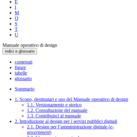
E
I
M
O
S
T
U
Manuale operativo di design
indici e glossario
contenuti
figure
tabelle
glossario
Sommario
1. Scopo, destinatari e uso del Manuale operativo di design
1.1. Versionamento e storico
1.2. Consultazione del manuale
1.3. Contribuisci al manuale
2. Introduzione al design per i servizi pubblici digitali
2.1. Design per l’amministrazione digitale (
e-
government
)