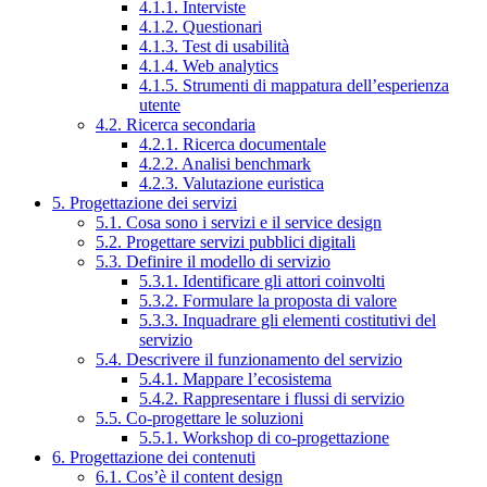
4.1.1. Interviste
4.1.2. Questionari
4.1.3. Test di usabilità
4.1.4. Web analytics
4.1.5. Strumenti di mappatura dell’esperienza
utente
4.2. Ricerca secondaria
4.2.1. Ricerca documentale
4.2.2. Analisi benchmark
4.2.3. Valutazione euristica
5. Progettazione dei servizi
5.1. Cosa sono i servizi e il service design
5.2. Progettare servizi pubblici digitali
5.3. Definire il modello di servizio
5.3.1. Identificare gli attori coinvolti
5.3.2. Formulare la proposta di valore
5.3.3. Inquadrare gli elementi costitutivi del
servizio
5.4. Descrivere il funzionamento del servizio
5.4.1. Mappare l’ecosistema
5.4.2. Rappresentare i flussi di servizio
5.5. Co-progettare le soluzioni
5.5.1. Workshop di co-progettazione
6. Progettazione dei contenuti
6.1. Cos’è il content design