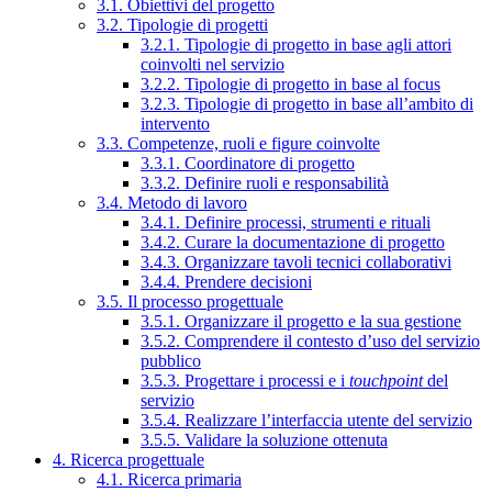
3.1. Obiettivi del progetto
3.2. Tipologie di progetti
3.2.1. Tipologie di progetto in base agli attori
coinvolti nel servizio
3.2.2. Tipologie di progetto in base al focus
3.2.3. Tipologie di progetto in base all’ambito di
intervento
3.3. Competenze, ruoli e figure coinvolte
3.3.1. Coordinatore di progetto
3.3.2. Definire ruoli e responsabilità
3.4. Metodo di lavoro
3.4.1. Definire processi, strumenti e rituali
3.4.2. Curare la documentazione di progetto
3.4.3. Organizzare tavoli tecnici collaborativi
3.4.4. Prendere decisioni
3.5. Il processo progettuale
3.5.1. Organizzare il progetto e la sua gestione
3.5.2. Comprendere il contesto d’uso del servizio
pubblico
3.5.3. Progettare i processi e i
touchpoint
del
servizio
3.5.4. Realizzare l’interfaccia utente del servizio
3.5.5. Validare la soluzione ottenuta
4. Ricerca progettuale
4.1. Ricerca primaria