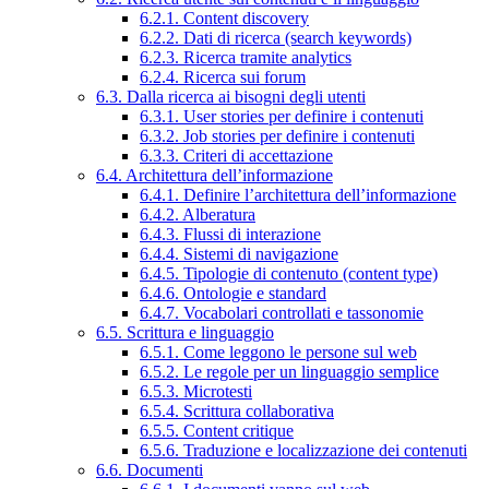
6.2.1. Content discovery
6.2.2. Dati di ricerca (search keywords)
6.2.3. Ricerca tramite analytics
6.2.4. Ricerca sui forum
6.3. Dalla ricerca ai bisogni degli utenti
6.3.1. User stories per definire i contenuti
6.3.2. Job stories per definire i contenuti
6.3.3. Criteri di accettazione
6.4. Architettura dell’informazione
6.4.1. Definire l’architettura dell’informazione
6.4.2. Alberatura
6.4.3. Flussi di interazione
6.4.4. Sistemi di navigazione
6.4.5. Tipologie di contenuto (content type)
6.4.6. Ontologie e standard
6.4.7. Vocabolari controllati e tassonomie
6.5. Scrittura e linguaggio
6.5.1. Come leggono le persone sul web
6.5.2. Le regole per un linguaggio semplice
6.5.3. Microtesti
6.5.4. Scrittura collaborativa
6.5.5. Content critique
6.5.6. Traduzione e localizzazione dei contenuti
6.6. Documenti