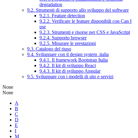
degradation
9.2. Strumenti di supporto allo sviluppo del software
9.2.1. Feature detection
9.2.2. Verificare le feature disponibili con Can I
use
9.2.3. Strumenti e risorse per CSS e JavaScript
9.2.4. Supporto browser
9.2.5. Misurare le prestazioni
9.3. Catalogo del riuso
9.4. Sviluppare con il design system .italia
9.4.1. Il framework Bootstrap Italia
9.4.2. Il kit di sviluppo React
9.4.3. Il kit di sviluppo Angular
9.5. Sviluppare con i modelli di sito e servizi
None
None
A
B
C
D
E
I
M