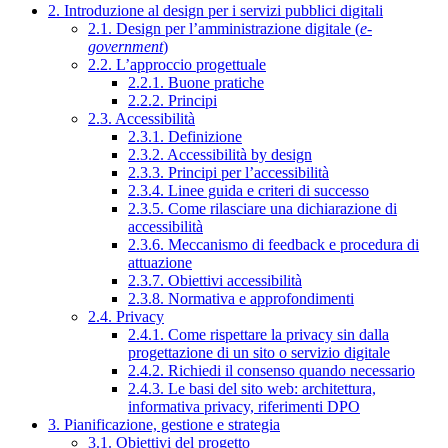
2. Introduzione al design per i servizi pubblici digitali
2.1. Design per l’amministrazione digitale (
e-
government
)
2.2. L’approccio progettuale
2.2.1. Buone pratiche
2.2.2. Principi
2.3. Accessibilità
2.3.1. Definizione
2.3.2. Accessibilità by design
2.3.3. Principi per l’accessibilità
2.3.4. Linee guida e criteri di successo
2.3.5. Come rilasciare una dichiarazione di
accessibilità
2.3.6. Meccanismo di feedback e procedura di
attuazione
2.3.7. Obiettivi accessibilità
2.3.8. Normativa e approfondimenti
2.4. Privacy
2.4.1. Come rispettare la privacy sin dalla
progettazione di un sito o servizio digitale
2.4.2. Richiedi il consenso quando necessario
2.4.3. Le basi del sito web: architettura,
informativa privacy, riferimenti DPO
3. Pianificazione, gestione e strategia
3.1. Obiettivi del progetto