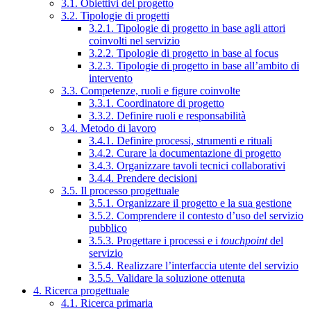
3.1. Obiettivi del progetto
3.2. Tipologie di progetti
3.2.1. Tipologie di progetto in base agli attori
coinvolti nel servizio
3.2.2. Tipologie di progetto in base al focus
3.2.3. Tipologie di progetto in base all’ambito di
intervento
3.3. Competenze, ruoli e figure coinvolte
3.3.1. Coordinatore di progetto
3.3.2. Definire ruoli e responsabilità
3.4. Metodo di lavoro
3.4.1. Definire processi, strumenti e rituali
3.4.2. Curare la documentazione di progetto
3.4.3. Organizzare tavoli tecnici collaborativi
3.4.4. Prendere decisioni
3.5. Il processo progettuale
3.5.1. Organizzare il progetto e la sua gestione
3.5.2. Comprendere il contesto d’uso del servizio
pubblico
3.5.3. Progettare i processi e i
touchpoint
del
servizio
3.5.4. Realizzare l’interfaccia utente del servizio
3.5.5. Validare la soluzione ottenuta
4. Ricerca progettuale
4.1. Ricerca primaria