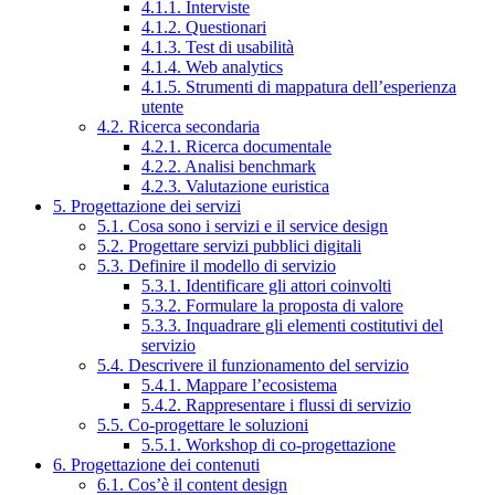
4.1.1. Interviste
4.1.2. Questionari
4.1.3. Test di usabilità
4.1.4. Web analytics
4.1.5. Strumenti di mappatura dell’esperienza
utente
4.2. Ricerca secondaria
4.2.1. Ricerca documentale
4.2.2. Analisi benchmark
4.2.3. Valutazione euristica
5. Progettazione dei servizi
5.1. Cosa sono i servizi e il service design
5.2. Progettare servizi pubblici digitali
5.3. Definire il modello di servizio
5.3.1. Identificare gli attori coinvolti
5.3.2. Formulare la proposta di valore
5.3.3. Inquadrare gli elementi costitutivi del
servizio
5.4. Descrivere il funzionamento del servizio
5.4.1. Mappare l’ecosistema
5.4.2. Rappresentare i flussi di servizio
5.5. Co-progettare le soluzioni
5.5.1. Workshop di co-progettazione
6. Progettazione dei contenuti
6.1. Cos’è il content design