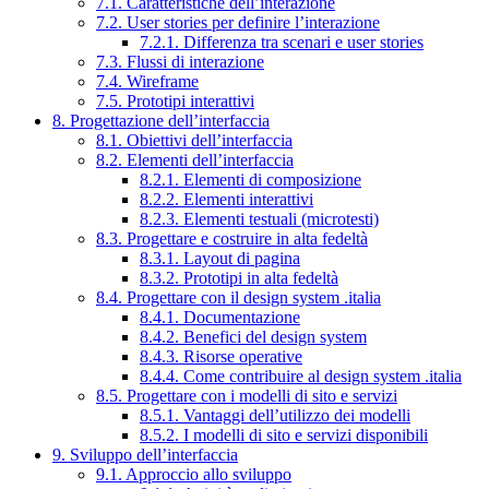
7.1. Caratteristiche dell’interazione
7.2. User stories per definire l’interazione
7.2.1. Differenza tra scenari e user stories
7.3. Flussi di interazione
7.4. Wireframe
7.5. Prototipi interattivi
8. Progettazione dell’interfaccia
8.1. Obiettivi dell’interfaccia
8.2. Elementi dell’interfaccia
8.2.1. Elementi di composizione
8.2.2. Elementi interattivi
8.2.3. Elementi testuali (microtesti)
8.3. Progettare e costruire in alta fedeltà
8.3.1. Layout di pagina
8.3.2. Prototipi in alta fedeltà
8.4. Progettare con il design system .italia
8.4.1. Documentazione
8.4.2. Benefici del design system
8.4.3. Risorse operative
8.4.4. Come contribuire al design system .italia
8.5. Progettare con i modelli di sito e servizi
8.5.1. Vantaggi dell’utilizzo dei modelli
8.5.2. I modelli di sito e servizi disponibili
9. Sviluppo dell’interfaccia
9.1. Approccio allo sviluppo