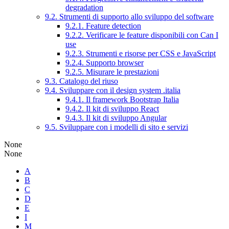
degradation
9.2. Strumenti di supporto allo sviluppo del software
9.2.1. Feature detection
9.2.2. Verificare le feature disponibili con Can I
use
9.2.3. Strumenti e risorse per CSS e JavaScript
9.2.4. Supporto browser
9.2.5. Misurare le prestazioni
9.3. Catalogo del riuso
9.4. Sviluppare con il design system .italia
9.4.1. Il framework Bootstrap Italia
9.4.2. Il kit di sviluppo React
9.4.3. Il kit di sviluppo Angular
9.5. Sviluppare con i modelli di sito e servizi
None
None
A
B
C
D
E
I
M