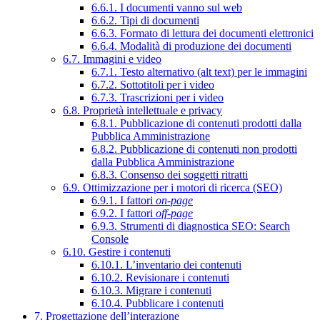
6.6.1. I documenti vanno sul web
6.6.2. Tipi di documenti
6.6.3. Formato di lettura dei documenti elettronici
6.6.4. Modalità di produzione dei documenti
6.7. Immagini e video
6.7.1. Testo alternativo (alt text) per le immagini
6.7.2. Sottotitoli per i video
6.7.3. Trascrizioni per i video
6.8. Proprietà intellettuale e privacy
6.8.1. Pubblicazione di contenuti prodotti dalla
Pubblica Amministrazione
6.8.2. Pubblicazione di contenuti non prodotti
dalla Pubblica Amministrazione
6.8.3. Consenso dei soggetti ritratti
6.9. Ottimizzazione per i motori di ricerca (SEO)
6.9.1. I fattori
on-page
6.9.2. I fattori
off-page
6.9.3. Strumenti di diagnostica SEO: Search
Console
6.10. Gestire i contenuti
6.10.1. L’inventario dei contenuti
6.10.2. Revisionare i contenuti
6.10.3. Migrare i contenuti
6.10.4. Pubblicare i contenuti
7. Progettazione dell’interazione