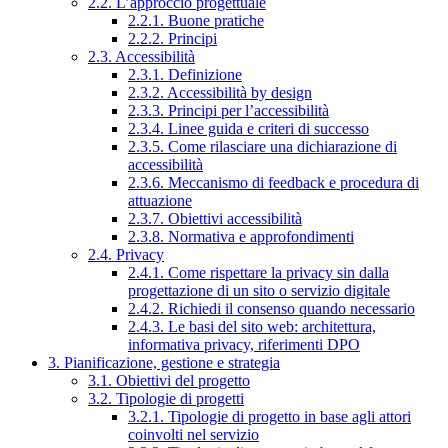
2.2. L’approccio progettuale
2.2.1. Buone pratiche
2.2.2. Principi
2.3. Accessibilità
2.3.1. Definizione
2.3.2. Accessibilità by design
2.3.3. Principi per l’accessibilità
2.3.4. Linee guida e criteri di successo
2.3.5. Come rilasciare una dichiarazione di
accessibilità
2.3.6. Meccanismo di feedback e procedura di
attuazione
2.3.7. Obiettivi accessibilità
2.3.8. Normativa e approfondimenti
2.4. Privacy
2.4.1. Come rispettare la privacy sin dalla
progettazione di un sito o servizio digitale
2.4.2. Richiedi il consenso quando necessario
2.4.3. Le basi del sito web: architettura,
informativa privacy, riferimenti DPO
3. Pianificazione, gestione e strategia
3.1. Obiettivi del progetto
3.2. Tipologie di progetti
3.2.1. Tipologie di progetto in base agli attori
coinvolti nel servizio