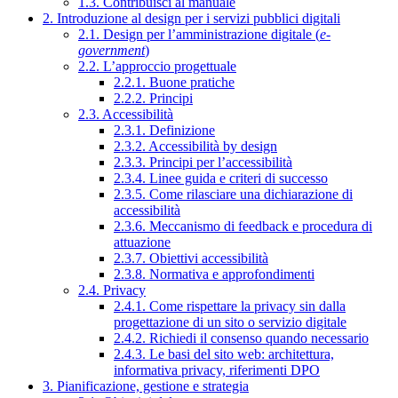
1.3. Contribuisci al manuale
2. Introduzione al design per i servizi pubblici digitali
2.1. Design per l’amministrazione digitale (
e-
government
)
2.2. L’approccio progettuale
2.2.1. Buone pratiche
2.2.2. Principi
2.3. Accessibilità
2.3.1. Definizione
2.3.2. Accessibilità by design
2.3.3. Principi per l’accessibilità
2.3.4. Linee guida e criteri di successo
2.3.5. Come rilasciare una dichiarazione di
accessibilità
2.3.6. Meccanismo di feedback e procedura di
attuazione
2.3.7. Obiettivi accessibilità
2.3.8. Normativa e approfondimenti
2.4. Privacy
2.4.1. Come rispettare la privacy sin dalla
progettazione di un sito o servizio digitale
2.4.2. Richiedi il consenso quando necessario
2.4.3. Le basi del sito web: architettura,
informativa privacy, riferimenti DPO
3. Pianificazione, gestione e strategia