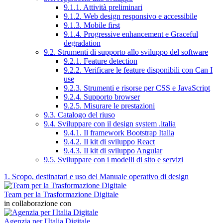
9.1.1. Attività preliminari
9.1.2. Web design responsivo e accessibile
9.1.3. Mobile first
9.1.4. Progressive enhancement e Graceful
degradation
9.2. Strumenti di supporto allo sviluppo del software
9.2.1. Feature detection
9.2.2. Verificare le feature disponibili con Can I
use
9.2.3. Strumenti e risorse per CSS e JavaScript
9.2.4. Supporto browser
9.2.5. Misurare le prestazioni
9.3. Catalogo del riuso
9.4. Sviluppare con il design system .italia
9.4.1. Il framework Bootstrap Italia
9.4.2. Il kit di sviluppo React
9.4.3. Il kit di sviluppo Angular
9.5. Sviluppare con i modelli di sito e servizi
1. Scopo, destinatari e uso del Manuale operativo di design
Team per la Trasformazione Digitale
in collaborazione con
Agenzia per l'Italia Digitale