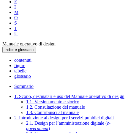
E
I
M
O
S
T
U
Manuale operativo di design
indici e glossario
contenuti
figure
tabelle
glossario
Sommario
1. Scopo, destinatari e uso del Manuale operativo di design
1.1. Versionamento e storico
1.2. Consultazione del manuale
1.3. Contribuisci al manuale
2. Introduzione al design per i servizi pubblici digitali
2.1. Design per l’amministrazione digitale (
e-
government
)