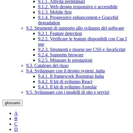
9.1.1. Attività preliminari
9.1.2. Web design responsivo e accessibile
9.1.3. Mobile first
9.1.4. Progressive enhancement e Graceful
degradation
9.2. Strumenti di supporto allo sviluppo del software
9.2.1. Feature detection
9.2.2. Verificare le feature disponibili con Can I
use
9.2.3. Strumenti e risorse per CSS e JavaScript
9.2.4. Supporto browser
9.2.5. Misurare le prestazioni
9.3. Catalogo del riuso
9.4. Sviluppare con il design system .italia
9.4.1. Il framework Bootstrap Italia
9.4.2. Il kit di sviluppo React
9.4.3. Il kit di sviluppo Angular
9.5. Sviluppare con i modelli di sito e servizi
glossario
A
B
C
D