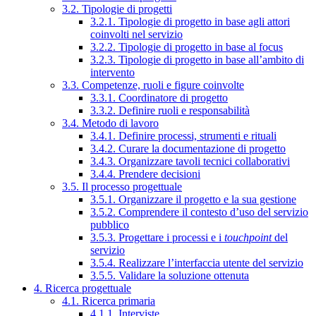
3.2. Tipologie di progetti
3.2.1. Tipologie di progetto in base agli attori
coinvolti nel servizio
3.2.2. Tipologie di progetto in base al focus
3.2.3. Tipologie di progetto in base all’ambito di
intervento
3.3. Competenze, ruoli e figure coinvolte
3.3.1. Coordinatore di progetto
3.3.2. Definire ruoli e responsabilità
3.4. Metodo di lavoro
3.4.1. Definire processi, strumenti e rituali
3.4.2. Curare la documentazione di progetto
3.4.3. Organizzare tavoli tecnici collaborativi
3.4.4. Prendere decisioni
3.5. Il processo progettuale
3.5.1. Organizzare il progetto e la sua gestione
3.5.2. Comprendere il contesto d’uso del servizio
pubblico
3.5.3. Progettare i processi e i
touchpoint
del
servizio
3.5.4. Realizzare l’interfaccia utente del servizio
3.5.5. Validare la soluzione ottenuta
4. Ricerca progettuale
4.1. Ricerca primaria
4.1.1. Interviste