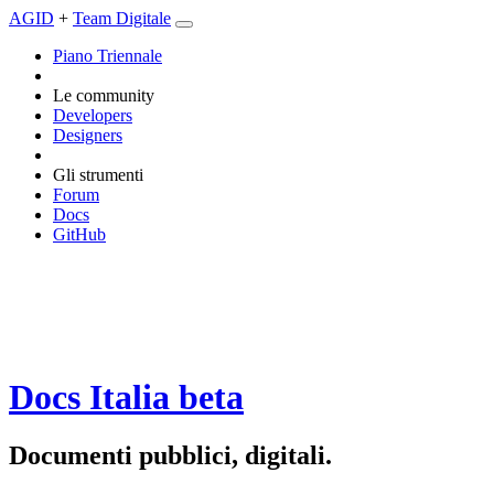
AGID
+
Team Digitale
Piano Triennale
Le community
Developers
Designers
Gli strumenti
Forum
Docs
GitHub
Docs Italia
beta
Documenti pubblici, digitali.