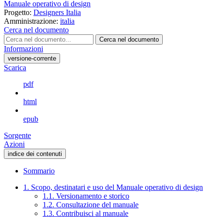
Manuale operativo di design
Progetto:
Designers Italia
Amministrazione:
italia
Cerca nel documento
Cerca nel documento
Informazioni
versione-corrente
Scarica
pdf
html
epub
Sorgente
Azioni
indice dei contenuti
Sommario
1. Scopo, destinatari e uso del Manuale operativo di design
1.1. Versionamento e storico
1.2. Consultazione del manuale
1.3. Contribuisci al manuale