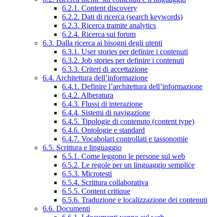
6.2.1. Content discovery
6.2.2. Dati di ricerca (search keywords)
6.2.3. Ricerca tramite analytics
6.2.4. Ricerca sui forum
6.3. Dalla ricerca ai bisogni degli utenti
6.3.1. User stories per definire i contenuti
6.3.2. Job stories per definire i contenuti
6.3.3. Criteri di accettazione
6.4. Architettura dell’informazione
6.4.1. Definire l’architettura dell’informazione
6.4.2. Alberatura
6.4.3. Flussi di interazione
6.4.4. Sistemi di navigazione
6.4.5. Tipologie di contenuto (content type)
6.4.6. Ontologie e standard
6.4.7. Vocabolari controllati e tassonomie
6.5. Scrittura e linguaggio
6.5.1. Come leggono le persone sul web
6.5.2. Le regole per un linguaggio semplice
6.5.3. Microtesti
6.5.4. Scrittura collaborativa
6.5.5. Content critique
6.5.6. Traduzione e localizzazione dei contenuti
6.6. Documenti