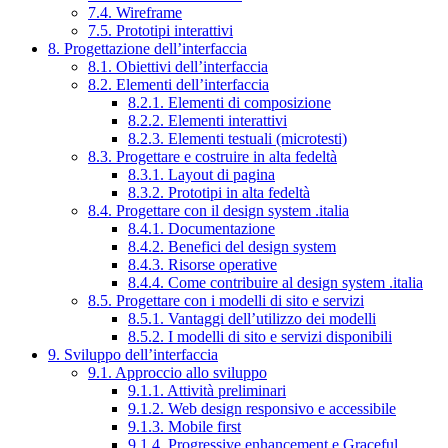
7.4. Wireframe
7.5. Prototipi interattivi
8. Progettazione dell’interfaccia
8.1. Obiettivi dell’interfaccia
8.2. Elementi dell’interfaccia
8.2.1. Elementi di composizione
8.2.2. Elementi interattivi
8.2.3. Elementi testuali (microtesti)
8.3. Progettare e costruire in alta fedeltà
8.3.1. Layout di pagina
8.3.2. Prototipi in alta fedeltà
8.4. Progettare con il design system .italia
8.4.1. Documentazione
8.4.2. Benefici del design system
8.4.3. Risorse operative
8.4.4. Come contribuire al design system .italia
8.5. Progettare con i modelli di sito e servizi
8.5.1. Vantaggi dell’utilizzo dei modelli
8.5.2. I modelli di sito e servizi disponibili
9. Sviluppo dell’interfaccia
9.1. Approccio allo sviluppo
9.1.1. Attività preliminari
9.1.2. Web design responsivo e accessibile
9.1.3. Mobile first
9.1.4. Progressive enhancement e Graceful