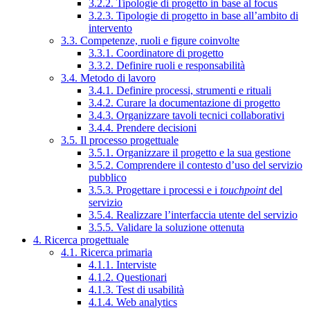
3.2.2. Tipologie di progetto in base al focus
3.2.3. Tipologie di progetto in base all’ambito di
intervento
3.3. Competenze, ruoli e figure coinvolte
3.3.1. Coordinatore di progetto
3.3.2. Definire ruoli e responsabilità
3.4. Metodo di lavoro
3.4.1. Definire processi, strumenti e rituali
3.4.2. Curare la documentazione di progetto
3.4.3. Organizzare tavoli tecnici collaborativi
3.4.4. Prendere decisioni
3.5. Il processo progettuale
3.5.1. Organizzare il progetto e la sua gestione
3.5.2. Comprendere il contesto d’uso del servizio
pubblico
3.5.3. Progettare i processi e i
touchpoint
del
servizio
3.5.4. Realizzare l’interfaccia utente del servizio
3.5.5. Validare la soluzione ottenuta
4. Ricerca progettuale
4.1. Ricerca primaria
4.1.1. Interviste
4.1.2. Questionari
4.1.3. Test di usabilità
4.1.4. Web analytics