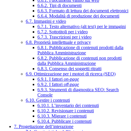
6.6.1. I documenti vanno sul web
6.6.2. Tipi di documenti
6.6.3. Formato di lettura dei documenti elettronici
6.6.4. Modalità di produzione dei documenti
6.7. Immagini e video
6.7.1. Testo alternativo (alt text) per le immagini
6.7.2. Sottotitoli per i video
6.7.3. Trascrizioni per i video
6.8. Proprietà intellettuale e privacy
6.8.1. Pubblicazione di contenuti prodotti dalla
Pubblica Amministrazione
6.8.2. Pubblicazione di contenuti non prodotti
dalla Pubblica Amministrazione
6.8.3. Consenso dei soggetti ritratti
6.9. Ottimizzazione per i motori di ricerca (SEO)
6.9.1. I fattori
on-page
6.9.2. I fattori
off-page
6.9.3. Strumenti di diagnostica SEO: Search
Console
6.10. Gestire i contenuti
6.10.1. L’inventario dei contenuti
6.10.2. Revisionare i contenuti
6.10.3. Migrare i contenuti
6.10.4. Pubblicare i contenuti
7. Progettazione dell’interazione