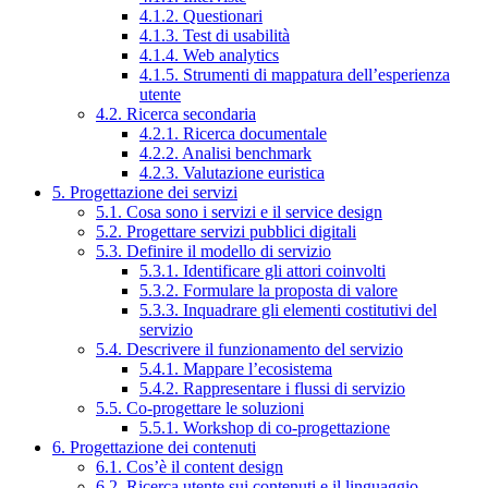
4.1.2. Questionari
4.1.3. Test di usabilità
4.1.4. Web analytics
4.1.5. Strumenti di mappatura dell’esperienza
utente
4.2. Ricerca secondaria
4.2.1. Ricerca documentale
4.2.2. Analisi benchmark
4.2.3. Valutazione euristica
5. Progettazione dei servizi
5.1. Cosa sono i servizi e il service design
5.2. Progettare servizi pubblici digitali
5.3. Definire il modello di servizio
5.3.1. Identificare gli attori coinvolti
5.3.2. Formulare la proposta di valore
5.3.3. Inquadrare gli elementi costitutivi del
servizio
5.4. Descrivere il funzionamento del servizio
5.4.1. Mappare l’ecosistema
5.4.2. Rappresentare i flussi di servizio
5.5. Co-progettare le soluzioni
5.5.1. Workshop di co-progettazione
6. Progettazione dei contenuti
6.1. Cos’è il content design
6.2. Ricerca utente sui contenuti e il linguaggio