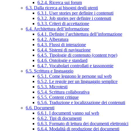
6.2.4. Ricerca sui forum
6.3. Dalla ricerca ai bisogni degli utenti
6.3.1. User stories per definire i contenuti
6.3.2. Job stories per definire i contenuti
6.3.3. Criteri di accettazione
6.4. Architettura dell’informazione
6.4.1. Definire l’architettura dell’informazione
6.4.2. Alberatura
6.4.3. Flussi di interazione
6.4.4. Sistemi di navigazione
6.4.5. Tipologie di contenuto (content type)
6.4.6. Ontologie e standard
6.4.7. Vocabolari controllati e tassonomie
6.5. Scrittura e linguaggio
6.5.1. Come leggono le persone sul web
6.5.2. Le regole per un linguaggio semplice
6.5.3. Microtesti
6.5.4. Scrittura collaborativa
6.5.5. Content critique
6.5.6. Traduzione e localizzazione dei contenuti
6.6. Documenti
6.6.1. I documenti vanno sul web
6.6.2. Tipi di documenti
6.6.3. Formato di lettura dei documenti elettronici
6.6.4. Modalità di produzione dei documenti