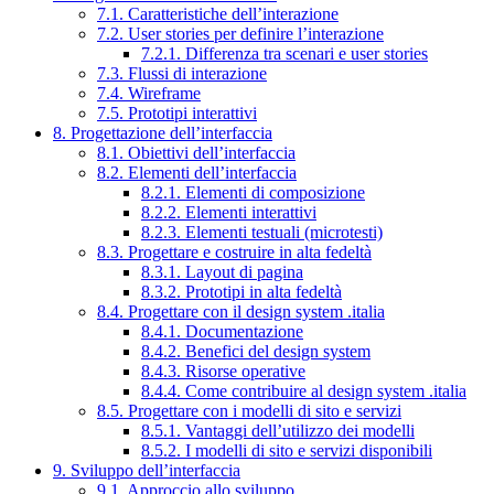
7.1. Caratteristiche dell’interazione
7.2. User stories per definire l’interazione
7.2.1. Differenza tra scenari e user stories
7.3. Flussi di interazione
7.4. Wireframe
7.5. Prototipi interattivi
8. Progettazione dell’interfaccia
8.1. Obiettivi dell’interfaccia
8.2. Elementi dell’interfaccia
8.2.1. Elementi di composizione
8.2.2. Elementi interattivi
8.2.3. Elementi testuali (microtesti)
8.3. Progettare e costruire in alta fedeltà
8.3.1. Layout di pagina
8.3.2. Prototipi in alta fedeltà
8.4. Progettare con il design system .italia
8.4.1. Documentazione
8.4.2. Benefici del design system
8.4.3. Risorse operative
8.4.4. Come contribuire al design system .italia
8.5. Progettare con i modelli di sito e servizi
8.5.1. Vantaggi dell’utilizzo dei modelli
8.5.2. I modelli di sito e servizi disponibili
9. Sviluppo dell’interfaccia
9.1. Approccio allo sviluppo