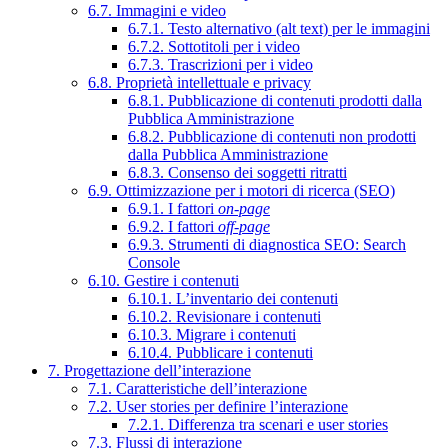
6.7. Immagini e video
6.7.1. Testo alternativo (alt text) per le immagini
6.7.2. Sottotitoli per i video
6.7.3. Trascrizioni per i video
6.8. Proprietà intellettuale e privacy
6.8.1. Pubblicazione di contenuti prodotti dalla
Pubblica Amministrazione
6.8.2. Pubblicazione di contenuti non prodotti
dalla Pubblica Amministrazione
6.8.3. Consenso dei soggetti ritratti
6.9. Ottimizzazione per i motori di ricerca (SEO)
6.9.1. I fattori
on-page
6.9.2. I fattori
off-page
6.9.3. Strumenti di diagnostica SEO: Search
Console
6.10. Gestire i contenuti
6.10.1. L’inventario dei contenuti
6.10.2. Revisionare i contenuti
6.10.3. Migrare i contenuti
6.10.4. Pubblicare i contenuti
7. Progettazione dell’interazione
7.1. Caratteristiche dell’interazione
7.2. User stories per definire l’interazione
7.2.1. Differenza tra scenari e user stories
7.3. Flussi di interazione