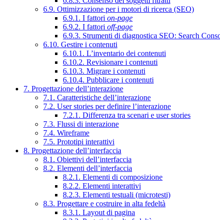
6.8.3. Consenso dei soggetti ritratti
6.9. Ottimizzazione per i motori di ricerca (SEO)
6.9.1. I fattori
on-page
6.9.2. I fattori
off-page
6.9.3. Strumenti di diagnostica SEO: Search Cons
6.10. Gestire i contenuti
6.10.1. L’inventario dei contenuti
6.10.2. Revisionare i contenuti
6.10.3. Migrare i contenuti
6.10.4. Pubblicare i contenuti
7. Progettazione dell’interazione
7.1. Caratteristiche dell’interazione
7.2. User stories per definire l’interazione
7.2.1. Differenza tra scenari e user stories
7.3. Flussi di interazione
7.4. Wireframe
7.5. Prototipi interattivi
8. Progettazione dell’interfaccia
8.1. Obiettivi dell’interfaccia
8.2. Elementi dell’interfaccia
8.2.1. Elementi di composizione
8.2.2. Elementi interattivi
8.2.3. Elementi testuali (microtesti)
8.3. Progettare e costruire in alta fedeltà
8.3.1. Layout di pagina