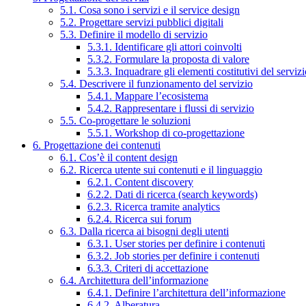
5.1. Cosa sono i servizi e il service design
5.2. Progettare servizi pubblici digitali
5.3. Definire il modello di servizio
5.3.1. Identificare gli attori coinvolti
5.3.2. Formulare la proposta di valore
5.3.3. Inquadrare gli elementi costitutivi del serviz
5.4. Descrivere il funzionamento del servizio
5.4.1. Mappare l’ecosistema
5.4.2. Rappresentare i flussi di servizio
5.5. Co-progettare le soluzioni
5.5.1. Workshop di co-progettazione
6. Progettazione dei contenuti
6.1. Cos’è il content design
6.2. Ricerca utente sui contenuti e il linguaggio
6.2.1. Content discovery
6.2.2. Dati di ricerca (search keywords)
6.2.3. Ricerca tramite analytics
6.2.4. Ricerca sui forum
6.3. Dalla ricerca ai bisogni degli utenti
6.3.1. User stories per definire i contenuti
6.3.2. Job stories per definire i contenuti
6.3.3. Criteri di accettazione
6.4. Architettura dell’informazione
6.4.1. Definire l’architettura dell’informazione
6.4.2. Alberatura