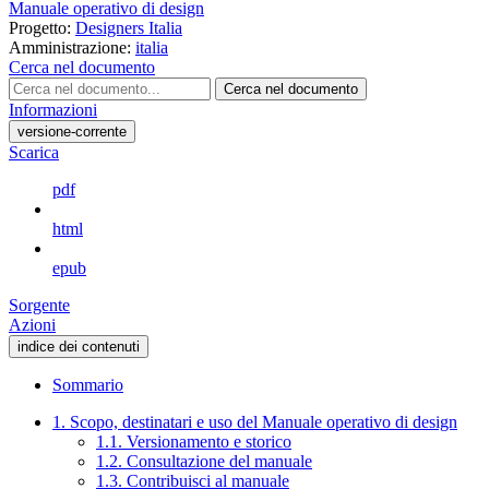
Manuale operativo di design
Progetto:
Designers Italia
Amministrazione:
italia
Cerca nel documento
Cerca nel documento
Informazioni
versione-corrente
Scarica
pdf
html
epub
Sorgente
Azioni
indice dei contenuti
Sommario
1. Scopo, destinatari e uso del Manuale operativo di design
1.1. Versionamento e storico
1.2. Consultazione del manuale
1.3. Contribuisci al manuale