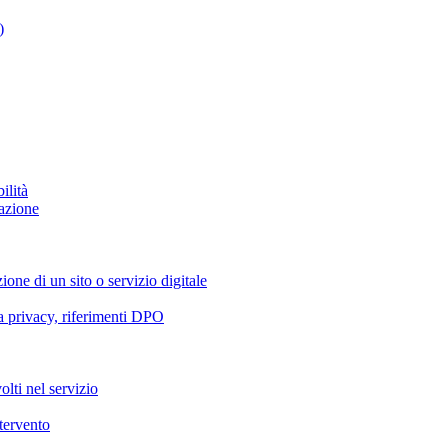
)
ilità
azione
ione di un sito o servizio digitale
va privacy, riferimenti DPO
olti nel servizio
ntervento