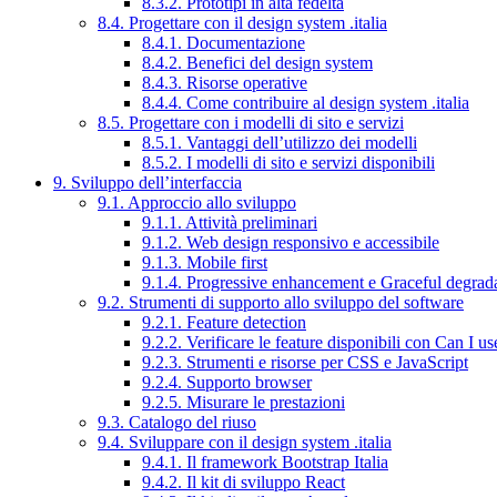
8.3.2. Prototipi in alta fedeltà
8.4. Progettare con il design system .italia
8.4.1. Documentazione
8.4.2. Benefici del design system
8.4.3. Risorse operative
8.4.4. Come contribuire al design system .italia
8.5. Progettare con i modelli di sito e servizi
8.5.1. Vantaggi dell’utilizzo dei modelli
8.5.2. I modelli di sito e servizi disponibili
9. Sviluppo dell’interfaccia
9.1. Approccio allo sviluppo
9.1.1. Attività preliminari
9.1.2. Web design responsivo e accessibile
9.1.3. Mobile first
9.1.4. Progressive enhancement e Graceful degrad
9.2. Strumenti di supporto allo sviluppo del software
9.2.1. Feature detection
9.2.2. Verificare le feature disponibili con Can I us
9.2.3. Strumenti e risorse per CSS e JavaScript
9.2.4. Supporto browser
9.2.5. Misurare le prestazioni
9.3. Catalogo del riuso
9.4. Sviluppare con il design system .italia
9.4.1. Il framework Bootstrap Italia
9.4.2. Il kit di sviluppo React