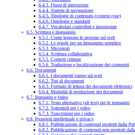
6.4.3. Flussi di interazione
6.4.4. Sistemi di navigazione
6.4.5. Tipologie di contenuto (content type)
6.4.6. Ontologie e standard
6.4.7. Vocabolari controllati e tassonomie
6.5. Scrittura e linguaggio
6.5.1. Come leggono le persone sul web
6.5.2. Le regole per un linguaggio semplice
6.5.3. Microtesti
6.5.4. Scrittura collaborativa
6.5.5. Content critique
6.5.6. Traduzione e localizzazione dei contenuti
6.6. Documenti
6.6.1. I documenti vanno sul web
6.6.2. Tipi di documenti
6.6.3. Formato di lettura dei documenti elettronici
6.6.4. Modalità di produzione dei documenti
6.7. Immagini e video
6.7.1. Testo alternativo (alt text) per le immagini
6.7.2. Sottotitoli per i video
6.7.3. Trascrizioni per i video
6.8. Proprietà intellettuale e privacy
6.8.1. Pubblicazione di contenuti prodotti dalla P
6.8.2. Pubblicazione di contenuti non prodotti dal