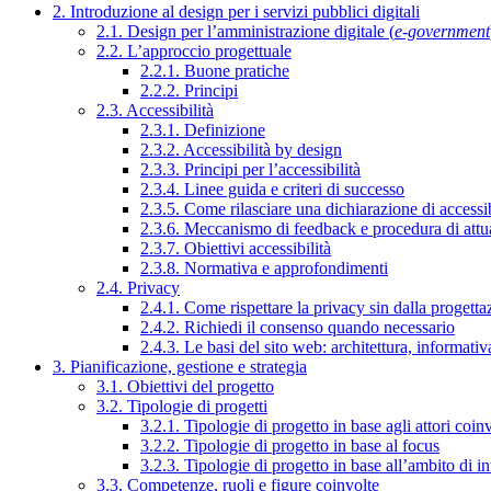
2. Introduzione al design per i servizi pubblici digitali
2.1. Design per l’amministrazione digitale (
e-government
2.2. L’approccio progettuale
2.2.1. Buone pratiche
2.2.2. Principi
2.3. Accessibilità
2.3.1. Definizione
2.3.2. Accessibilità by design
2.3.3. Principi per l’accessibilità
2.3.4. Linee guida e criteri di successo
2.3.5. Come rilasciare una dichiarazione di accessib
2.3.6. Meccanismo di feedback e procedura di attu
2.3.7. Obiettivi accessibilità
2.3.8. Normativa e approfondimenti
2.4. Privacy
2.4.1. Come rispettare la privacy sin dalla progettaz
2.4.2. Richiedi il consenso quando necessario
2.4.3. Le basi del sito web: architettura, informati
3. Pianificazione, gestione e strategia
3.1. Obiettivi del progetto
3.2. Tipologie di progetti
3.2.1. Tipologie di progetto in base agli attori coinv
3.2.2. Tipologie di progetto in base al focus
3.2.3. Tipologie di progetto in base all’ambito di i
3.3. Competenze, ruoli e figure coinvolte