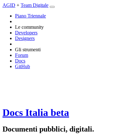
AGID
+
Team Digitale
Piano Triennale
Le community
Developers
Designers
Gli strumenti
Forum
Docs
GitHub
Docs Italia
beta
Documenti pubblici, digitali.