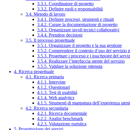
3.3.1. Coordinatore di progetto
3.3.2. Definire ruoli e responsabilità
3.4. Metodo di lavoro
3.4.1. Definire processi, strumenti e rituali
3.4.2. Curare la documentazione di progetto
3.4.3. Organizzare tavoli tecnici collaborativi
3.4.4. Prendere decisioni
3.5. Il processo progettuale
3.5.1. Organizzare il progetto e la sua gestione
3.5.2. Comprendere il contesto d’uso del servizio 
3.5.3. Progettare i processi e i
touchpoint
del servi
3.5.4. Realizzare l’interfaccia utente del servizio
3.5.5. Validare la soluzione ottenuta
4. Ricerca progettuale
4.1. Ricerca primaria
4.1.1. Interviste
4.1.2. Questionari
4.1.3. Test di usabilità
4.1.4. Web analytics
4.1.5. Strumenti di mappatura dell’esperienza uten
4.2. Ricerca secondaria
4.2.1. Ricerca documentale
4.2.2. Analisi benchmark
4.2.3. Valutazione euristica
5. Progettazione dei servizi