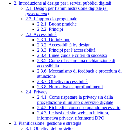
2. Introduzione al design per i servizi pubblici digitali
2.1. Design per l’amministrazione digitale (
e-
government
)
2.2. L’approccio progettuale
2.2.1. Buone pratiche
2.2.2. Principi
2.3. Accessibilità
2.3.1. Definizione
2.3.2. Accessibilità by design
2.3.3. Principi per l’accessibilità
2.3.4. Linee guida e criteri di successo
2.3.5. Come rilasciare una dichiarazione di
accessibilità
2.3.6. Meccanismo di feedback e procedura di
attuazione
2.3.7. Obiettivi accessibilità
2.3.8. Normativa e approfondimenti
2.4. Privacy
2.4.1. Come rispettare la privacy sin dalla
progettazione di un sito o servizio digitale
2.4.2. Richiedi il consenso quando necessario
2.4.3. Le basi del sito web: architettura,
informativa privacy, riferimenti DPO
3. Pianificazione, gestione e strategia
3.1. Obiettivi del progetto