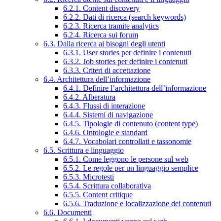
6.2.1. Content discovery
6.2.2. Dati di ricerca (search keywords)
6.2.3. Ricerca tramite analytics
6.2.4. Ricerca sui forum
6.3. Dalla ricerca ai bisogni degli utenti
6.3.1. User stories per definire i contenuti
6.3.2. Job stories per definire i contenuti
6.3.3. Criteri di accettazione
6.4. Architettura dell’informazione
6.4.1. Definire l’architettura dell’informazione
6.4.2. Alberatura
6.4.3. Flussi di interazione
6.4.4. Sistemi di navigazione
6.4.5. Tipologie di contenuto (content type)
6.4.6. Ontologie e standard
6.4.7. Vocabolari controllati e tassonomie
6.5. Scrittura e linguaggio
6.5.1. Come leggono le persone sul web
6.5.2. Le regole per un linguaggio semplice
6.5.3. Microtesti
6.5.4. Scrittura collaborativa
6.5.5. Content critique
6.5.6. Traduzione e localizzazione dei contenuti
6.6. Documenti