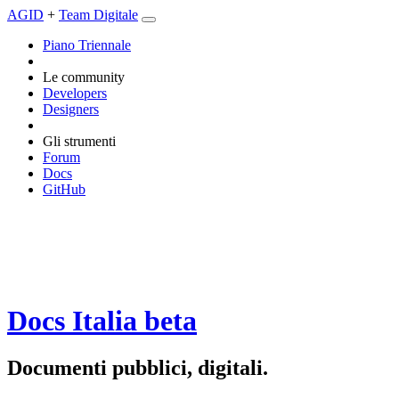
AGID
+
Team Digitale
Piano Triennale
Le community
Developers
Designers
Gli strumenti
Forum
Docs
GitHub
Docs Italia
beta
Documenti pubblici, digitali.