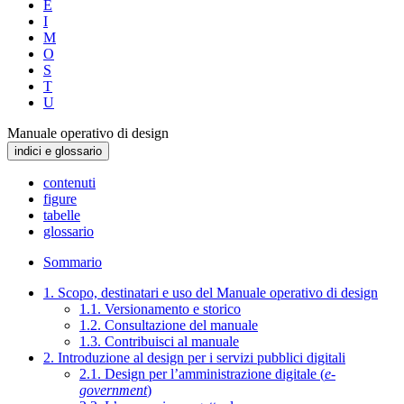
E
I
M
O
S
T
U
Manuale operativo di design
indici e glossario
contenuti
figure
tabelle
glossario
Sommario
1. Scopo, destinatari e uso del Manuale operativo di design
1.1. Versionamento e storico
1.2. Consultazione del manuale
1.3. Contribuisci al manuale
2. Introduzione al design per i servizi pubblici digitali
2.1. Design per l’amministrazione digitale (
e-
government
)