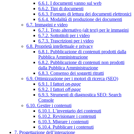
6.6.1. I documenti vanno sul web
6.6.2. Tipi di documenti
6.6.3. Formato di lettura dei documenti elettronici
6.6.4. Modalità di produzione dei documenti
6.7. Immagini e video
6.7.1. Testo alternativo (alt text) per le immagini
6.7.2. Sottotitoli per i video
6.7.3. Trascrizioni per i video
6.8. Proprietà intellettuale e privacy
6.8.1. Pubblicazione di contenuti prodotti dalla
Pubblica Amministrazione
6.8.2. Pubblicazione di contenuti non prodotti
dalla Pubblica Amministrazione
6.8.3. Consenso dei soggetti ritratti
6.9. Ottimizzazione per i motori di ricerca (SEO)
6.9.1. I fattori
on-page
6.9.2. I fattori
off-page
6.9.3. Strumenti di diagnostica SEO: Search
Console
6.10. Gestire i contenuti
6.10.1. L’inventario dei contenuti
6.10.2. Revisionare i contenuti
6.10.3. Migrare i contenuti
6.10.4. Pubblicare i contenuti
7. Progettazione dell’interazione