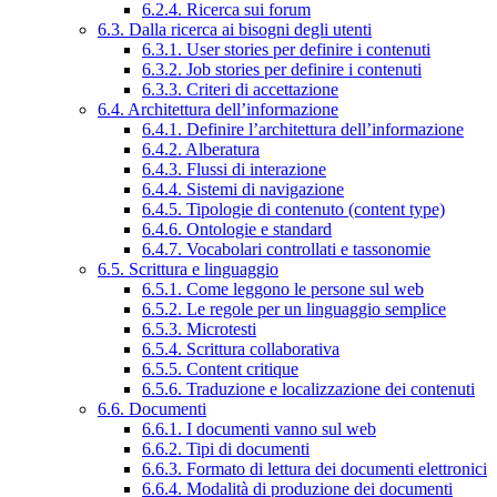
6.2.4. Ricerca sui forum
6.3. Dalla ricerca ai bisogni degli utenti
6.3.1. User stories per definire i contenuti
6.3.2. Job stories per definire i contenuti
6.3.3. Criteri di accettazione
6.4. Architettura dell’informazione
6.4.1. Definire l’architettura dell’informazione
6.4.2. Alberatura
6.4.3. Flussi di interazione
6.4.4. Sistemi di navigazione
6.4.5. Tipologie di contenuto (content type)
6.4.6. Ontologie e standard
6.4.7. Vocabolari controllati e tassonomie
6.5. Scrittura e linguaggio
6.5.1. Come leggono le persone sul web
6.5.2. Le regole per un linguaggio semplice
6.5.3. Microtesti
6.5.4. Scrittura collaborativa
6.5.5. Content critique
6.5.6. Traduzione e localizzazione dei contenuti
6.6. Documenti
6.6.1. I documenti vanno sul web
6.6.2. Tipi di documenti
6.6.3. Formato di lettura dei documenti elettronici
6.6.4. Modalità di produzione dei documenti