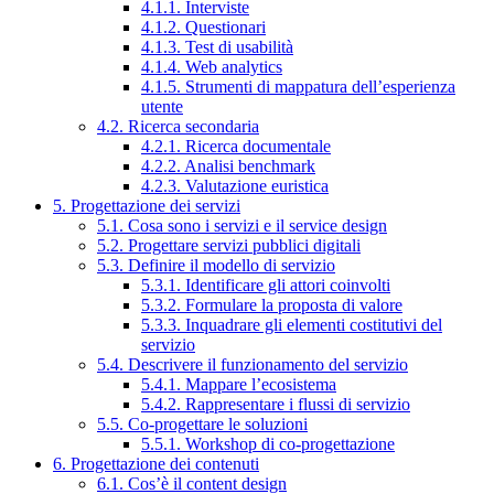
4.1.1. Interviste
4.1.2. Questionari
4.1.3. Test di usabilità
4.1.4. Web analytics
4.1.5. Strumenti di mappatura dell’esperienza
utente
4.2. Ricerca secondaria
4.2.1. Ricerca documentale
4.2.2. Analisi benchmark
4.2.3. Valutazione euristica
5. Progettazione dei servizi
5.1. Cosa sono i servizi e il service design
5.2. Progettare servizi pubblici digitali
5.3. Definire il modello di servizio
5.3.1. Identificare gli attori coinvolti
5.3.2. Formulare la proposta di valore
5.3.3. Inquadrare gli elementi costitutivi del
servizio
5.4. Descrivere il funzionamento del servizio
5.4.1. Mappare l’ecosistema
5.4.2. Rappresentare i flussi di servizio
5.5. Co-progettare le soluzioni
5.5.1. Workshop di co-progettazione
6. Progettazione dei contenuti
6.1. Cos’è il content design