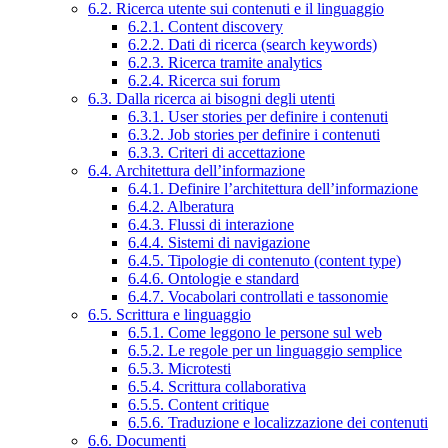
6.2. Ricerca utente sui contenuti e il linguaggio
6.2.1. Content discovery
6.2.2. Dati di ricerca (search keywords)
6.2.3. Ricerca tramite analytics
6.2.4. Ricerca sui forum
6.3. Dalla ricerca ai bisogni degli utenti
6.3.1. User stories per definire i contenuti
6.3.2. Job stories per definire i contenuti
6.3.3. Criteri di accettazione
6.4. Architettura dell’informazione
6.4.1. Definire l’architettura dell’informazione
6.4.2. Alberatura
6.4.3. Flussi di interazione
6.4.4. Sistemi di navigazione
6.4.5. Tipologie di contenuto (content type)
6.4.6. Ontologie e standard
6.4.7. Vocabolari controllati e tassonomie
6.5. Scrittura e linguaggio
6.5.1. Come leggono le persone sul web
6.5.2. Le regole per un linguaggio semplice
6.5.3. Microtesti
6.5.4. Scrittura collaborativa
6.5.5. Content critique
6.5.6. Traduzione e localizzazione dei contenuti
6.6. Documenti