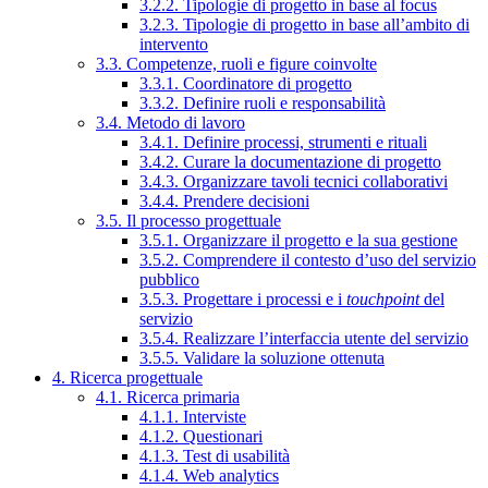
3.2.2. Tipologie di progetto in base al focus
3.2.3. Tipologie di progetto in base all’ambito di
intervento
3.3. Competenze, ruoli e figure coinvolte
3.3.1. Coordinatore di progetto
3.3.2. Definire ruoli e responsabilità
3.4. Metodo di lavoro
3.4.1. Definire processi, strumenti e rituali
3.4.2. Curare la documentazione di progetto
3.4.3. Organizzare tavoli tecnici collaborativi
3.4.4. Prendere decisioni
3.5. Il processo progettuale
3.5.1. Organizzare il progetto e la sua gestione
3.5.2. Comprendere il contesto d’uso del servizio
pubblico
3.5.3. Progettare i processi e i
touchpoint
del
servizio
3.5.4. Realizzare l’interfaccia utente del servizio
3.5.5. Validare la soluzione ottenuta
4. Ricerca progettuale
4.1. Ricerca primaria
4.1.1. Interviste
4.1.2. Questionari
4.1.3. Test di usabilità
4.1.4. Web analytics