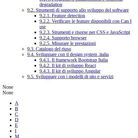
degradation
9.2. Strumenti di supporto allo sviluppo del software
9.2.1. Feature detection
9.2.2. Verificare le feature disponibili con Can I
use
9.2.3. Strumenti e risorse per CSS e JavaScript
9.2.4. Supporto browser
9.2.5. Misurare le prestazioni
9.3. Catalogo del riuso
9.4. Sviluppare con il design system .italia
9.4.1. Il framework Bootstrap Italia
9.4.2. Il kit di sviluppo React
9.4.3. Il kit di sviluppo Angular
9.5. Sviluppare con i modelli di sito e servizi
None
None
A
B
C
D
E
I
M