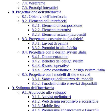
7.4. Wireframe
7.5. Prototipi interattivi
8. Progettazione dell’interfaccia
8.1. Obiettivi dell’interfaccia
8.2. Elementi dell’interfaccia
8.2.1. Elementi di composizione
8.2.2. Elementi interattivi
8.2.3. Elementi testuali (microtesti)
8.3. Progettare e costruire in alta fedeltà
8.3.1. Layout di pagina
8.3.2. Prototipi in alta fedeltà
8.4. Progettare con il design system .italia
8.4.1. Documentazione
8.4.2. Benefici del design system
8.4.3. Risorse operative
8.4.4. Come contribuire al design system .italia
8.5. Progettare con i modelli di sito e servizi
8.5.1. Vantaggi dell’utilizzo dei modelli
8.5.2. I modelli di sito e servizi disponibili
9. Sviluppo dell’interfaccia
9.1. Approccio allo sviluppo
9.1.1. Attività preliminari
9.1.2. Web design responsivo e accessibile
9.1.3. Mobile first
9.1.4. Progressive enhancement e Graceful