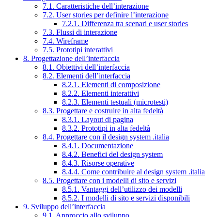
7.1. Caratteristiche dell’interazione
7.2. User stories per definire l’interazione
7.2.1. Differenza tra scenari e user stories
7.3. Flussi di interazione
7.4. Wireframe
7.5. Prototipi interattivi
8. Progettazione dell’interfaccia
8.1. Obiettivi dell’interfaccia
8.2. Elementi dell’interfaccia
8.2.1. Elementi di composizione
8.2.2. Elementi interattivi
8.2.3. Elementi testuali (microtesti)
8.3. Progettare e costruire in alta fedeltà
8.3.1. Layout di pagina
8.3.2. Prototipi in alta fedeltà
8.4. Progettare con il design system .italia
8.4.1. Documentazione
8.4.2. Benefici del design system
8.4.3. Risorse operative
8.4.4. Come contribuire al design system .italia
8.5. Progettare con i modelli di sito e servizi
8.5.1. Vantaggi dell’utilizzo dei modelli
8.5.2. I modelli di sito e servizi disponibili
9. Sviluppo dell’interfaccia
9.1. Approccio allo sviluppo