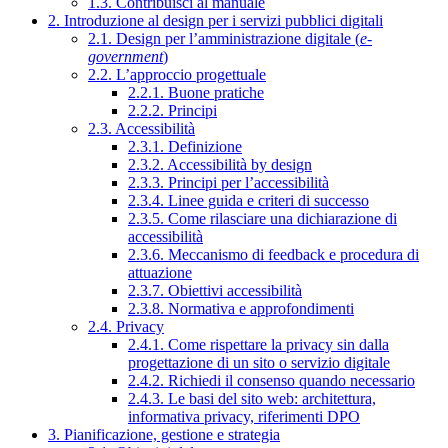
1.3. Contribuisci al manuale
2. Introduzione al design per i servizi pubblici digitali
2.1. Design per l’amministrazione digitale (
e-
government
)
2.2. L’approccio progettuale
2.2.1. Buone pratiche
2.2.2. Principi
2.3. Accessibilità
2.3.1. Definizione
2.3.2. Accessibilità by design
2.3.3. Principi per l’accessibilità
2.3.4. Linee guida e criteri di successo
2.3.5. Come rilasciare una dichiarazione di
accessibilità
2.3.6. Meccanismo di feedback e procedura di
attuazione
2.3.7. Obiettivi accessibilità
2.3.8. Normativa e approfondimenti
2.4. Privacy
2.4.1. Come rispettare la privacy sin dalla
progettazione di un sito o servizio digitale
2.4.2. Richiedi il consenso quando necessario
2.4.3. Le basi del sito web: architettura,
informativa privacy, riferimenti DPO
3. Pianificazione, gestione e strategia