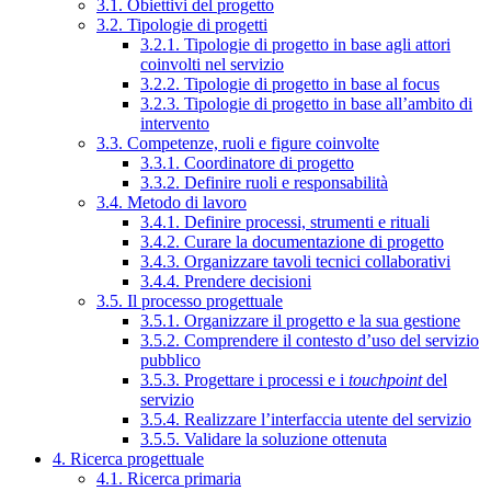
3.1. Obiettivi del progetto
3.2. Tipologie di progetti
3.2.1. Tipologie di progetto in base agli attori
coinvolti nel servizio
3.2.2. Tipologie di progetto in base al focus
3.2.3. Tipologie di progetto in base all’ambito di
intervento
3.3. Competenze, ruoli e figure coinvolte
3.3.1. Coordinatore di progetto
3.3.2. Definire ruoli e responsabilità
3.4. Metodo di lavoro
3.4.1. Definire processi, strumenti e rituali
3.4.2. Curare la documentazione di progetto
3.4.3. Organizzare tavoli tecnici collaborativi
3.4.4. Prendere decisioni
3.5. Il processo progettuale
3.5.1. Organizzare il progetto e la sua gestione
3.5.2. Comprendere il contesto d’uso del servizio
pubblico
3.5.3. Progettare i processi e i
touchpoint
del
servizio
3.5.4. Realizzare l’interfaccia utente del servizio
3.5.5. Validare la soluzione ottenuta
4. Ricerca progettuale
4.1. Ricerca primaria