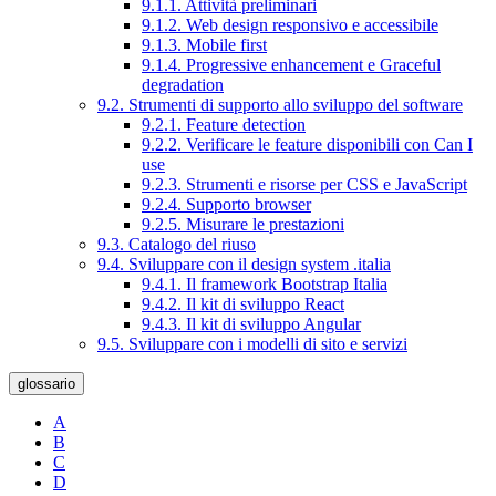
9.1.1. Attività preliminari
9.1.2. Web design responsivo e accessibile
9.1.3. Mobile first
9.1.4. Progressive enhancement e Graceful
degradation
9.2. Strumenti di supporto allo sviluppo del software
9.2.1. Feature detection
9.2.2. Verificare le feature disponibili con Can I
use
9.2.3. Strumenti e risorse per CSS e JavaScript
9.2.4. Supporto browser
9.2.5. Misurare le prestazioni
9.3. Catalogo del riuso
9.4. Sviluppare con il design system .italia
9.4.1. Il framework Bootstrap Italia
9.4.2. Il kit di sviluppo React
9.4.3. Il kit di sviluppo Angular
9.5. Sviluppare con i modelli di sito e servizi
glossario
A
B
C
D