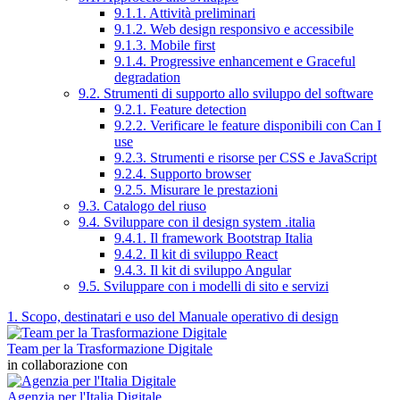
9.1.1. Attività preliminari
9.1.2. Web design responsivo e accessibile
9.1.3. Mobile first
9.1.4. Progressive enhancement e Graceful
degradation
9.2. Strumenti di supporto allo sviluppo del software
9.2.1. Feature detection
9.2.2. Verificare le feature disponibili con Can I
use
9.2.3. Strumenti e risorse per CSS e JavaScript
9.2.4. Supporto browser
9.2.5. Misurare le prestazioni
9.3. Catalogo del riuso
9.4. Sviluppare con il design system .italia
9.4.1. Il framework Bootstrap Italia
9.4.2. Il kit di sviluppo React
9.4.3. Il kit di sviluppo Angular
9.5. Sviluppare con i modelli di sito e servizi
1. Scopo, destinatari e uso del Manuale operativo di design
Team per la Trasformazione Digitale
in collaborazione con
Agenzia per l'Italia Digitale