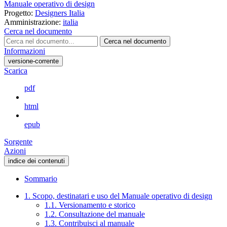
Manuale operativo di design
Progetto:
Designers Italia
Amministrazione:
italia
Cerca nel documento
Cerca nel documento
Informazioni
versione-corrente
Scarica
pdf
html
epub
Sorgente
Azioni
indice dei contenuti
Sommario
1. Scopo, destinatari e uso del Manuale operativo di design
1.1. Versionamento e storico
1.2. Consultazione del manuale
1.3. Contribuisci al manuale