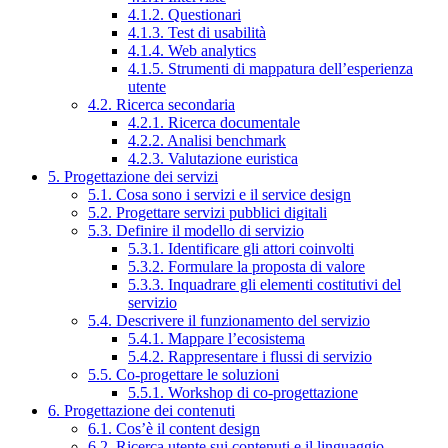
4.1.2. Questionari
4.1.3. Test di usabilità
4.1.4. Web analytics
4.1.5. Strumenti di mappatura dell’esperienza
utente
4.2. Ricerca secondaria
4.2.1. Ricerca documentale
4.2.2. Analisi benchmark
4.2.3. Valutazione euristica
5. Progettazione dei servizi
5.1. Cosa sono i servizi e il service design
5.2. Progettare servizi pubblici digitali
5.3. Definire il modello di servizio
5.3.1. Identificare gli attori coinvolti
5.3.2. Formulare la proposta di valore
5.3.3. Inquadrare gli elementi costitutivi del
servizio
5.4. Descrivere il funzionamento del servizio
5.4.1. Mappare l’ecosistema
5.4.2. Rappresentare i flussi di servizio
5.5. Co-progettare le soluzioni
5.5.1. Workshop di co-progettazione
6. Progettazione dei contenuti
6.1. Cos’è il content design
6.2. Ricerca utente sui contenuti e il linguaggio