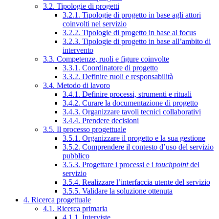
3.2. Tipologie di progetti
3.2.1. Tipologie di progetto in base agli attori
coinvolti nel servizio
3.2.2. Tipologie di progetto in base al focus
3.2.3. Tipologie di progetto in base all’ambito di
intervento
3.3. Competenze, ruoli e figure coinvolte
3.3.1. Coordinatore di progetto
3.3.2. Definire ruoli e responsabilità
3.4. Metodo di lavoro
3.4.1. Definire processi, strumenti e rituali
3.4.2. Curare la documentazione di progetto
3.4.3. Organizzare tavoli tecnici collaborativi
3.4.4. Prendere decisioni
3.5. Il processo progettuale
3.5.1. Organizzare il progetto e la sua gestione
3.5.2. Comprendere il contesto d’uso del servizio
pubblico
3.5.3. Progettare i processi e i
touchpoint
del
servizio
3.5.4. Realizzare l’interfaccia utente del servizio
3.5.5. Validare la soluzione ottenuta
4. Ricerca progettuale
4.1. Ricerca primaria
4.1.1. Interviste