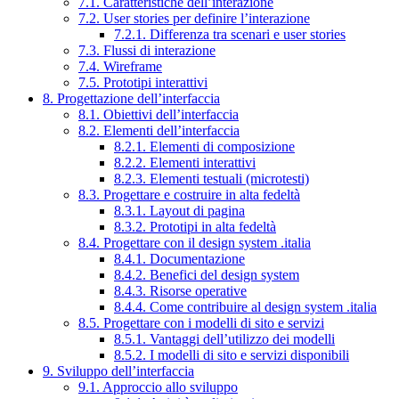
7.1. Caratteristiche dell’interazione
7.2. User stories per definire l’interazione
7.2.1. Differenza tra scenari e user stories
7.3. Flussi di interazione
7.4. Wireframe
7.5. Prototipi interattivi
8. Progettazione dell’interfaccia
8.1. Obiettivi dell’interfaccia
8.2. Elementi dell’interfaccia
8.2.1. Elementi di composizione
8.2.2. Elementi interattivi
8.2.3. Elementi testuali (microtesti)
8.3. Progettare e costruire in alta fedeltà
8.3.1. Layout di pagina
8.3.2. Prototipi in alta fedeltà
8.4. Progettare con il design system .italia
8.4.1. Documentazione
8.4.2. Benefici del design system
8.4.3. Risorse operative
8.4.4. Come contribuire al design system .italia
8.5. Progettare con i modelli di sito e servizi
8.5.1. Vantaggi dell’utilizzo dei modelli
8.5.2. I modelli di sito e servizi disponibili
9. Sviluppo dell’interfaccia
9.1. Approccio allo sviluppo