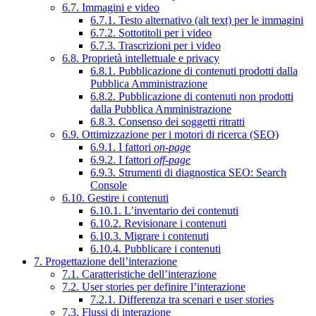
6.7. Immagini e video
6.7.1. Testo alternativo (alt text) per le immagini
6.7.2. Sottotitoli per i video
6.7.3. Trascrizioni per i video
6.8. Proprietà intellettuale e privacy
6.8.1. Pubblicazione di contenuti prodotti dalla
Pubblica Amministrazione
6.8.2. Pubblicazione di contenuti non prodotti
dalla Pubblica Amministrazione
6.8.3. Consenso dei soggetti ritratti
6.9. Ottimizzazione per i motori di ricerca (SEO)
6.9.1. I fattori
on-page
6.9.2. I fattori
off-page
6.9.3. Strumenti di diagnostica SEO: Search
Console
6.10. Gestire i contenuti
6.10.1. L’inventario dei contenuti
6.10.2. Revisionare i contenuti
6.10.3. Migrare i contenuti
6.10.4. Pubblicare i contenuti
7. Progettazione dell’interazione
7.1. Caratteristiche dell’interazione
7.2. User stories per definire l’interazione
7.2.1. Differenza tra scenari e user stories
7.3. Flussi di interazione