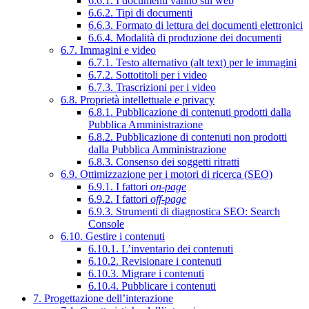
6.6.1. I documenti vanno sul web
6.6.2. Tipi di documenti
6.6.3. Formato di lettura dei documenti elettronici
6.6.4. Modalità di produzione dei documenti
6.7. Immagini e video
6.7.1. Testo alternativo (alt text) per le immagini
6.7.2. Sottotitoli per i video
6.7.3. Trascrizioni per i video
6.8. Proprietà intellettuale e privacy
6.8.1. Pubblicazione di contenuti prodotti dalla
Pubblica Amministrazione
6.8.2. Pubblicazione di contenuti non prodotti
dalla Pubblica Amministrazione
6.8.3. Consenso dei soggetti ritratti
6.9. Ottimizzazione per i motori di ricerca (SEO)
6.9.1. I fattori
on-page
6.9.2. I fattori
off-page
6.9.3. Strumenti di diagnostica SEO: Search
Console
6.10. Gestire i contenuti
6.10.1. L’inventario dei contenuti
6.10.2. Revisionare i contenuti
6.10.3. Migrare i contenuti
6.10.4. Pubblicare i contenuti
7. Progettazione dell’interazione