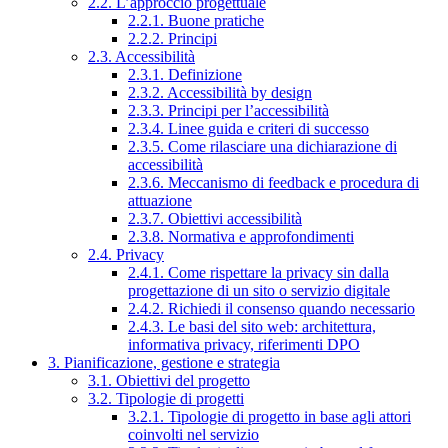
2.2. L’approccio progettuale
2.2.1. Buone pratiche
2.2.2. Principi
2.3. Accessibilità
2.3.1. Definizione
2.3.2. Accessibilità by design
2.3.3. Principi per l’accessibilità
2.3.4. Linee guida e criteri di successo
2.3.5. Come rilasciare una dichiarazione di
accessibilità
2.3.6. Meccanismo di feedback e procedura di
attuazione
2.3.7. Obiettivi accessibilità
2.3.8. Normativa e approfondimenti
2.4. Privacy
2.4.1. Come rispettare la privacy sin dalla
progettazione di un sito o servizio digitale
2.4.2. Richiedi il consenso quando necessario
2.4.3. Le basi del sito web: architettura,
informativa privacy, riferimenti DPO
3. Pianificazione, gestione e strategia
3.1. Obiettivi del progetto
3.2. Tipologie di progetti
3.2.1. Tipologie di progetto in base agli attori
coinvolti nel servizio