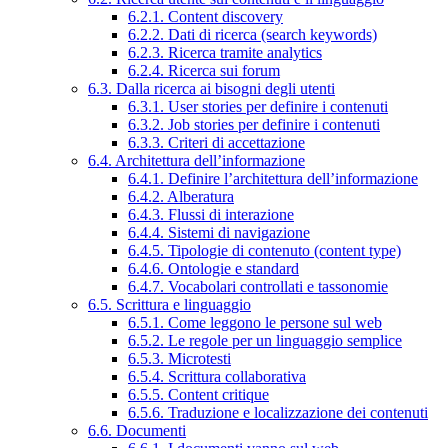
6.2.1. Content discovery
6.2.2. Dati di ricerca (search keywords)
6.2.3. Ricerca tramite analytics
6.2.4. Ricerca sui forum
6.3. Dalla ricerca ai bisogni degli utenti
6.3.1. User stories per definire i contenuti
6.3.2. Job stories per definire i contenuti
6.3.3. Criteri di accettazione
6.4. Architettura dell’informazione
6.4.1. Definire l’architettura dell’informazione
6.4.2. Alberatura
6.4.3. Flussi di interazione
6.4.4. Sistemi di navigazione
6.4.5. Tipologie di contenuto (content type)
6.4.6. Ontologie e standard
6.4.7. Vocabolari controllati e tassonomie
6.5. Scrittura e linguaggio
6.5.1. Come leggono le persone sul web
6.5.2. Le regole per un linguaggio semplice
6.5.3. Microtesti
6.5.4. Scrittura collaborativa
6.5.5. Content critique
6.5.6. Traduzione e localizzazione dei contenuti
6.6. Documenti