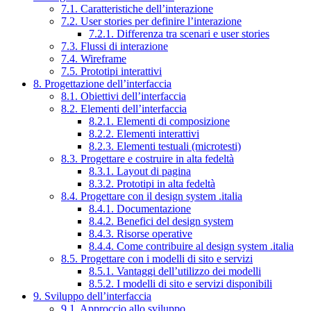
7.1. Caratteristiche dell’interazione
7.2. User stories per definire l’interazione
7.2.1. Differenza tra scenari e user stories
7.3. Flussi di interazione
7.4. Wireframe
7.5. Prototipi interattivi
8. Progettazione dell’interfaccia
8.1. Obiettivi dell’interfaccia
8.2. Elementi dell’interfaccia
8.2.1. Elementi di composizione
8.2.2. Elementi interattivi
8.2.3. Elementi testuali (microtesti)
8.3. Progettare e costruire in alta fedeltà
8.3.1. Layout di pagina
8.3.2. Prototipi in alta fedeltà
8.4. Progettare con il design system .italia
8.4.1. Documentazione
8.4.2. Benefici del design system
8.4.3. Risorse operative
8.4.4. Come contribuire al design system .italia
8.5. Progettare con i modelli di sito e servizi
8.5.1. Vantaggi dell’utilizzo dei modelli
8.5.2. I modelli di sito e servizi disponibili
9. Sviluppo dell’interfaccia
9.1. Approccio allo sviluppo