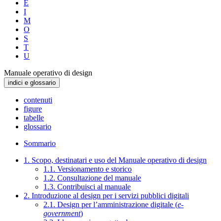
E
I
M
O
S
T
U
Manuale operativo di design
indici e glossario
contenuti
figure
tabelle
glossario
Sommario
1. Scopo, destinatari e uso del Manuale operativo di design
1.1. Versionamento e storico
1.2. Consultazione del manuale
1.3. Contribuisci al manuale
2. Introduzione al design per i servizi pubblici digitali
2.1. Design per l’amministrazione digitale (
e-
government
)