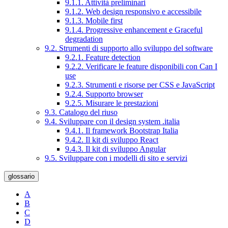
9.1.1. Attività preliminari
9.1.2. Web design responsivo e accessibile
9.1.3. Mobile first
9.1.4. Progressive enhancement e Graceful
degradation
9.2. Strumenti di supporto allo sviluppo del software
9.2.1. Feature detection
9.2.2. Verificare le feature disponibili con Can I
use
9.2.3. Strumenti e risorse per CSS e JavaScript
9.2.4. Supporto browser
9.2.5. Misurare le prestazioni
9.3. Catalogo del riuso
9.4. Sviluppare con il design system .italia
9.4.1. Il framework Bootstrap Italia
9.4.2. Il kit di sviluppo React
9.4.3. Il kit di sviluppo Angular
9.5. Sviluppare con i modelli di sito e servizi
glossario
A
B
C
D