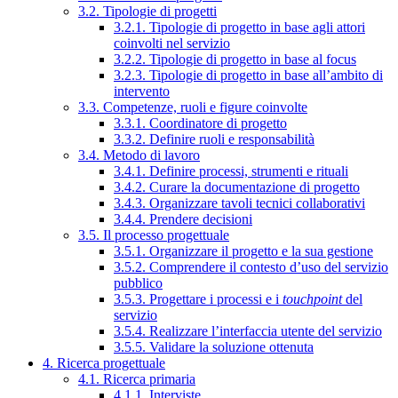
3.2. Tipologie di progetti
3.2.1. Tipologie di progetto in base agli attori
coinvolti nel servizio
3.2.2. Tipologie di progetto in base al focus
3.2.3. Tipologie di progetto in base all’ambito di
intervento
3.3. Competenze, ruoli e figure coinvolte
3.3.1. Coordinatore di progetto
3.3.2. Definire ruoli e responsabilità
3.4. Metodo di lavoro
3.4.1. Definire processi, strumenti e rituali
3.4.2. Curare la documentazione di progetto
3.4.3. Organizzare tavoli tecnici collaborativi
3.4.4. Prendere decisioni
3.5. Il processo progettuale
3.5.1. Organizzare il progetto e la sua gestione
3.5.2. Comprendere il contesto d’uso del servizio
pubblico
3.5.3. Progettare i processi e i
touchpoint
del
servizio
3.5.4. Realizzare l’interfaccia utente del servizio
3.5.5. Validare la soluzione ottenuta
4. Ricerca progettuale
4.1. Ricerca primaria
4.1.1. Interviste