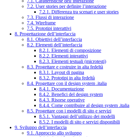
7.1. Caratteristiche dell’interazione
7.2. User stories per definire l’interazione
7.2.1. Differenza tra scenari e user stories
7.3. Flussi di interazione
7.4. Wireframe
7.5. Prototipi interattivi
8. Progettazione dell’interfaccia
8.1. Obiettivi dell’interfaccia
8.2. Elementi dell’interfaccia
8.2.1. Elementi di composizione
8.2.2. Elementi interattivi
8.2.3. Elementi testuali (microtesti)
8.3. Progettare e costruire in alta fedeltà
8.3.1. Layout di pagina
8.3.2. Prototipi in alta fedeltà
8.4. Progettare con il design system .italia
8.4.1. Documentazione
8.4.2. Benefici del design system
8.4.3. Risorse operative
8.4.4. Come contribuire al design system .italia
8.5. Progettare con i modelli di sito e servizi
8.5.1. Vantaggi dell’utilizzo dei modelli
8.5.2. I modelli di sito e servizi disponibili
9. Sviluppo dell’interfaccia
9.1. Approccio allo sviluppo