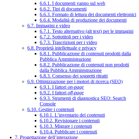
6.6.1. I documenti vanno sul web
6.6.2. Tipi di documenti
6.6.3. Formato di lettura dei documenti elettronici
6.6.4. Modalità di produzione dei documenti
6.7. Immagini e video
6.7.1. Testo alternativo (alt text) per le immagini
6.7.2. Sottotitoli per i video
6.7.3. Trascrizioni per i video
6.8. Proprietà intellettuale e privacy
6.8.1. Pubblicazione di contenuti prodotti dalla
Pubblica Amministrazione
6.8.2. Pubblicazione di contenuti non prodotti
dalla Pubblica Amministrazione
6.8.3. Consenso dei soggetti ritratti
6.9. Ottimizzazione per i motori di ricerca (SEO)
6.9.1. I fattori
on-page
6.9.2. I fattori
off-page
6.9.3. Strumenti di diagnostica SEO: Search
Console
6.10. Gestire i contenuti
6.10.1. L’inventario dei contenuti
6.10.2. Revisionare i contenuti
6.10.3. Migrare i contenuti
6.10.4. Pubblicare i contenuti
7. Progettazione dell’interazione