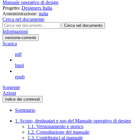
Manuale operativo di design
Progetto:
Designers Italia
Amministrazione:
italia
Cerca nel documento
Cerca nel documento
Informazioni
versione-corrente
Scarica
pdf
html
epub
Sorgente
Azioni
indice dei contenuti
Sommario
1. Scopo, destinatari e uso del Manuale operativo di design
1.1. Versionamento e storico
1.2. Consultazione del manuale
1.3. Contribuisci al manuale