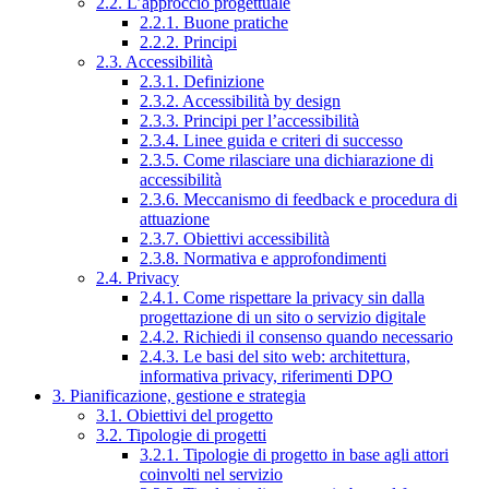
2.2. L’approccio progettuale
2.2.1. Buone pratiche
2.2.2. Principi
2.3. Accessibilità
2.3.1. Definizione
2.3.2. Accessibilità by design
2.3.3. Principi per l’accessibilità
2.3.4. Linee guida e criteri di successo
2.3.5. Come rilasciare una dichiarazione di
accessibilità
2.3.6. Meccanismo di feedback e procedura di
attuazione
2.3.7. Obiettivi accessibilità
2.3.8. Normativa e approfondimenti
2.4. Privacy
2.4.1. Come rispettare la privacy sin dalla
progettazione di un sito o servizio digitale
2.4.2. Richiedi il consenso quando necessario
2.4.3. Le basi del sito web: architettura,
informativa privacy, riferimenti DPO
3. Pianificazione, gestione e strategia
3.1. Obiettivi del progetto
3.2. Tipologie di progetti
3.2.1. Tipologie di progetto in base agli attori
coinvolti nel servizio