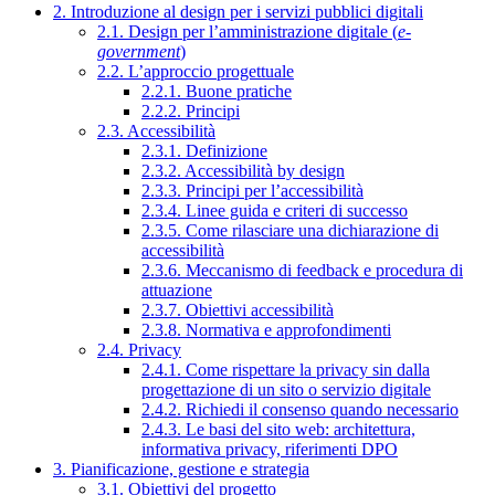
2. Introduzione al design per i servizi pubblici digitali
2.1. Design per l’amministrazione digitale (
e-
government
)
2.2. L’approccio progettuale
2.2.1. Buone pratiche
2.2.2. Principi
2.3. Accessibilità
2.3.1. Definizione
2.3.2. Accessibilità by design
2.3.3. Principi per l’accessibilità
2.3.4. Linee guida e criteri di successo
2.3.5. Come rilasciare una dichiarazione di
accessibilità
2.3.6. Meccanismo di feedback e procedura di
attuazione
2.3.7. Obiettivi accessibilità
2.3.8. Normativa e approfondimenti
2.4. Privacy
2.4.1. Come rispettare la privacy sin dalla
progettazione di un sito o servizio digitale
2.4.2. Richiedi il consenso quando necessario
2.4.3. Le basi del sito web: architettura,
informativa privacy, riferimenti DPO
3. Pianificazione, gestione e strategia
3.1. Obiettivi del progetto