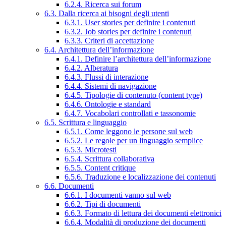
6.2.4. Ricerca sui forum
6.3. Dalla ricerca ai bisogni degli utenti
6.3.1. User stories per definire i contenuti
6.3.2. Job stories per definire i contenuti
6.3.3. Criteri di accettazione
6.4. Architettura dell’informazione
6.4.1. Definire l’architettura dell’informazione
6.4.2. Alberatura
6.4.3. Flussi di interazione
6.4.4. Sistemi di navigazione
6.4.5. Tipologie di contenuto (content type)
6.4.6. Ontologie e standard
6.4.7. Vocabolari controllati e tassonomie
6.5. Scrittura e linguaggio
6.5.1. Come leggono le persone sul web
6.5.2. Le regole per un linguaggio semplice
6.5.3. Microtesti
6.5.4. Scrittura collaborativa
6.5.5. Content critique
6.5.6. Traduzione e localizzazione dei contenuti
6.6. Documenti
6.6.1. I documenti vanno sul web
6.6.2. Tipi di documenti
6.6.3. Formato di lettura dei documenti elettronici
6.6.4. Modalità di produzione dei documenti