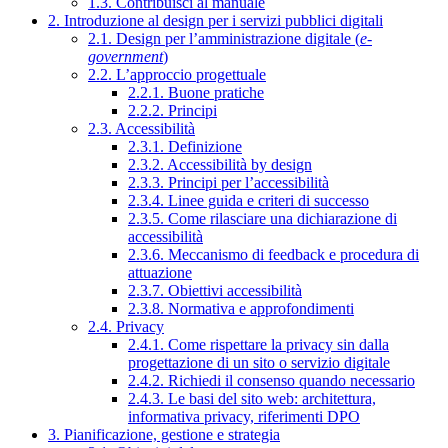
1.3. Contribuisci al manuale
2. Introduzione al design per i servizi pubblici digitali
2.1. Design per l’amministrazione digitale (
e-
government
)
2.2. L’approccio progettuale
2.2.1. Buone pratiche
2.2.2. Principi
2.3. Accessibilità
2.3.1. Definizione
2.3.2. Accessibilità by design
2.3.3. Principi per l’accessibilità
2.3.4. Linee guida e criteri di successo
2.3.5. Come rilasciare una dichiarazione di
accessibilità
2.3.6. Meccanismo di feedback e procedura di
attuazione
2.3.7. Obiettivi accessibilità
2.3.8. Normativa e approfondimenti
2.4. Privacy
2.4.1. Come rispettare la privacy sin dalla
progettazione di un sito o servizio digitale
2.4.2. Richiedi il consenso quando necessario
2.4.3. Le basi del sito web: architettura,
informativa privacy, riferimenti DPO
3. Pianificazione, gestione e strategia