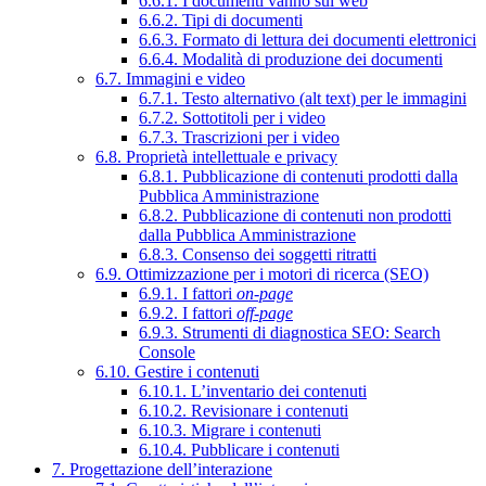
6.6.1. I documenti vanno sul web
6.6.2. Tipi di documenti
6.6.3. Formato di lettura dei documenti elettronici
6.6.4. Modalità di produzione dei documenti
6.7. Immagini e video
6.7.1. Testo alternativo (alt text) per le immagini
6.7.2. Sottotitoli per i video
6.7.3. Trascrizioni per i video
6.8. Proprietà intellettuale e privacy
6.8.1. Pubblicazione di contenuti prodotti dalla
Pubblica Amministrazione
6.8.2. Pubblicazione di contenuti non prodotti
dalla Pubblica Amministrazione
6.8.3. Consenso dei soggetti ritratti
6.9. Ottimizzazione per i motori di ricerca (SEO)
6.9.1. I fattori
on-page
6.9.2. I fattori
off-page
6.9.3. Strumenti di diagnostica SEO: Search
Console
6.10. Gestire i contenuti
6.10.1. L’inventario dei contenuti
6.10.2. Revisionare i contenuti
6.10.3. Migrare i contenuti
6.10.4. Pubblicare i contenuti
7. Progettazione dell’interazione