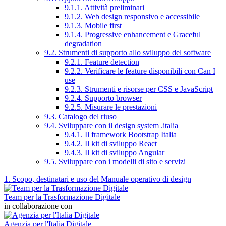
9.1.1. Attività preliminari
9.1.2. Web design responsivo e accessibile
9.1.3. Mobile first
9.1.4. Progressive enhancement e Graceful
degradation
9.2. Strumenti di supporto allo sviluppo del software
9.2.1. Feature detection
9.2.2. Verificare le feature disponibili con Can I
use
9.2.3. Strumenti e risorse per CSS e JavaScript
9.2.4. Supporto browser
9.2.5. Misurare le prestazioni
9.3. Catalogo del riuso
9.4. Sviluppare con il design system .italia
9.4.1. Il framework Bootstrap Italia
9.4.2. Il kit di sviluppo React
9.4.3. Il kit di sviluppo Angular
9.5. Sviluppare con i modelli di sito e servizi
1. Scopo, destinatari e uso del Manuale operativo di design
Team per la Trasformazione Digitale
in collaborazione con
Agenzia per l'Italia Digitale