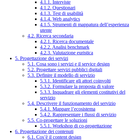
4.1.1. Interviste
4.1.2. Questionari
4.1.3. Test di usabilità
4.1.4. Web analytics
4.1.5. Strumenti di mappatura dell’esperienza
utente
4.2. Ricerca secondaria
4.2.1. Ricerca documentale
4.2.2. Analisi benchmark
4.2.3. Valutazione euristica
5. Progettazione dei servizi
5.1. Cosa sono i servizi e il service design
5.2. Progettare servizi pubblici digitali
5.3. Definire il modello di servizio
5.3.1. Identificare gli attori coinvolti
5.3.2. Formulare la proposta di valore
5.3.3. Inquadrare gli elementi costitutivi del
servizio
5.4. Descrivere il funzionamento del servizio
5.4.1. Mappare l’ecosistema
5.4.2. Rappresentare i flussi di servizio
5.5. Co-progettare le soluzioni
5.5.1. Workshop di co-progettazione
6. Progettazione dei contenuti
6.1. Cos’è il content design