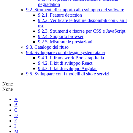
degradation
9.2. Strumenti di supporto allo sviluppo del software
9.2.1. Feature detection
9.2.2. Verificare le feature disponibili con Can I
use
9.2.3. Strumenti e risorse per CSS e JavaScript
9.2.4. Supporto browser
9.2.5. Misurare le prestazioni
9.3. Catalogo del riuso
9.4. Sviluppare con il design system .italia
9.4.1. Il framework Bootstrap Italia
9.4.2. Il kit di sviluppo React
9.4.3. Il kit di sviluppo Angular
9.5. Sviluppare con i modelli di sito e servizi
None
None
A
B
C
D
E
I
M