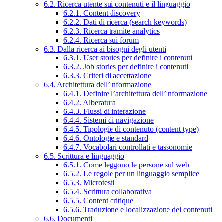
6.2. Ricerca utente sui contenuti e il linguaggio
6.2.1. Content discovery
6.2.2. Dati di ricerca (search keywords)
6.2.3. Ricerca tramite analytics
6.2.4. Ricerca sui forum
6.3. Dalla ricerca ai bisogni degli utenti
6.3.1. User stories per definire i contenuti
6.3.2. Job stories per definire i contenuti
6.3.3. Criteri di accettazione
6.4. Architettura dell’informazione
6.4.1. Definire l’architettura dell’informazione
6.4.2. Alberatura
6.4.3. Flussi di interazione
6.4.4. Sistemi di navigazione
6.4.5. Tipologie di contenuto (content type)
6.4.6. Ontologie e standard
6.4.7. Vocabolari controllati e tassonomie
6.5. Scrittura e linguaggio
6.5.1. Come leggono le persone sul web
6.5.2. Le regole per un linguaggio semplice
6.5.3. Microtesti
6.5.4. Scrittura collaborativa
6.5.5. Content critique
6.5.6. Traduzione e localizzazione dei contenuti
6.6. Documenti