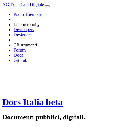
AGID
+
Team Digitale
Piano Triennale
Le community
Developers
Designers
Gli strumenti
Forum
Docs
GitHub
Docs Italia
beta
Documenti pubblici, digitali.