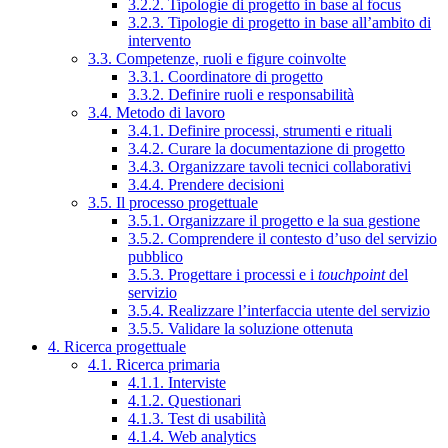
3.2.2. Tipologie di progetto in base al focus
3.2.3. Tipologie di progetto in base all’ambito di
intervento
3.3. Competenze, ruoli e figure coinvolte
3.3.1. Coordinatore di progetto
3.3.2. Definire ruoli e responsabilità
3.4. Metodo di lavoro
3.4.1. Definire processi, strumenti e rituali
3.4.2. Curare la documentazione di progetto
3.4.3. Organizzare tavoli tecnici collaborativi
3.4.4. Prendere decisioni
3.5. Il processo progettuale
3.5.1. Organizzare il progetto e la sua gestione
3.5.2. Comprendere il contesto d’uso del servizio
pubblico
3.5.3. Progettare i processi e i
touchpoint
del
servizio
3.5.4. Realizzare l’interfaccia utente del servizio
3.5.5. Validare la soluzione ottenuta
4. Ricerca progettuale
4.1. Ricerca primaria
4.1.1. Interviste
4.1.2. Questionari
4.1.3. Test di usabilità
4.1.4. Web analytics