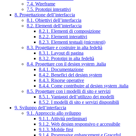
7.4. Wireframe
7.5. Prototipi interattivi
8. Progettazione dell’interfaccia
8.1. Obiettivi dell’interfaccia
8.2. Elementi dell’interfaccia
8.2.1. Elementi di composizione
8.2.2. Elementi interattivi
8.2.3. Elementi testuali (microtesti)
8.3. Progettare e costruire in alta fedeltà
8.3.1. Layout di pagina
8.3.2. Prototipi in alta fedeltà
8.4. Progettare con il design system .italia
8.4.1. Documentazione
8.4.2. Benefici del design system
8.4.3. Risorse operative
8.4.4. Come contribuire al design system .italia
8.5. Progettare con i modelli di sito e servizi
8.5.1. Vantaggi dell’utilizzo dei modelli
8.5.2. I modelli di sito e servizi disponibili
9. Sviluppo dell’interfaccia
9.1. Approccio allo sviluppo
9.1.1. Attività preliminari
9.1.2. Web design responsivo e accessibile
9.1.3. Mobile first
9.1.4. Progressive enhancement e Graceful