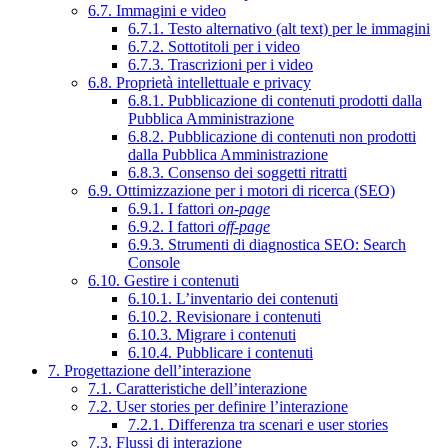
6.7. Immagini e video
6.7.1. Testo alternativo (alt text) per le immagini
6.7.2. Sottotitoli per i video
6.7.3. Trascrizioni per i video
6.8. Proprietà intellettuale e privacy
6.8.1. Pubblicazione di contenuti prodotti dalla
Pubblica Amministrazione
6.8.2. Pubblicazione di contenuti non prodotti
dalla Pubblica Amministrazione
6.8.3. Consenso dei soggetti ritratti
6.9. Ottimizzazione per i motori di ricerca (SEO)
6.9.1. I fattori
on-page
6.9.2. I fattori
off-page
6.9.3. Strumenti di diagnostica SEO: Search
Console
6.10. Gestire i contenuti
6.10.1. L’inventario dei contenuti
6.10.2. Revisionare i contenuti
6.10.3. Migrare i contenuti
6.10.4. Pubblicare i contenuti
7. Progettazione dell’interazione
7.1. Caratteristiche dell’interazione
7.2. User stories per definire l’interazione
7.2.1. Differenza tra scenari e user stories
7.3. Flussi di interazione