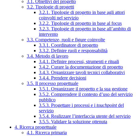
3.1. Obiettivi del progetto
3.2. Tipologie di progetti
3.2.1. Tipologie di progetto in base agli attori
coinvolti nel servizio
3.2.2. Tipologie di progetto in base al focus
3.2.3. Tipologie di progetto in base all’ambito di
intervento
3.3. Competenze, ruoli e figure coinvolte
3.3.1. Coordinatore di progetto
3.3.2. Definire ruoli e responsabilità
3.4. Metodo di lavoro
3.4.1. Definire processi, strumenti e rituali
3.4.2. Curare la documentazione di progetto
3.4.3. Organizzare tavoli tecnici collaborativi
3.4.4. Prendere decisioni
3.5. Il processo progettuale
3.5.1. Organizzare il progetto e la sua gestione
3.5.2. Comprendere il contesto d’uso del servizio
pubblico
3.5.3. Progettare i processi e i
touchpoint
del
servizio
3.5.4. Realizzare l’interfaccia utente del servizio
3.5.5. Validare la soluzione ottenuta
4. Ricerca progettuale
4.1. Ricerca primaria