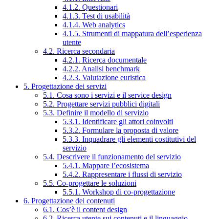
4.1.2. Questionari
4.1.3. Test di usabilità
4.1.4. Web analytics
4.1.5. Strumenti di mappatura dell’esperienza
utente
4.2. Ricerca secondaria
4.2.1. Ricerca documentale
4.2.2. Analisi benchmark
4.2.3. Valutazione euristica
5. Progettazione dei servizi
5.1. Cosa sono i servizi e il service design
5.2. Progettare servizi pubblici digitali
5.3. Definire il modello di servizio
5.3.1. Identificare gli attori coinvolti
5.3.2. Formulare la proposta di valore
5.3.3. Inquadrare gli elementi costitutivi del
servizio
5.4. Descrivere il funzionamento del servizio
5.4.1. Mappare l’ecosistema
5.4.2. Rappresentare i flussi di servizio
5.5. Co-progettare le soluzioni
5.5.1. Workshop di co-progettazione
6. Progettazione dei contenuti
6.1. Cos’è il content design
6.2. Ricerca utente sui contenuti e il linguaggio