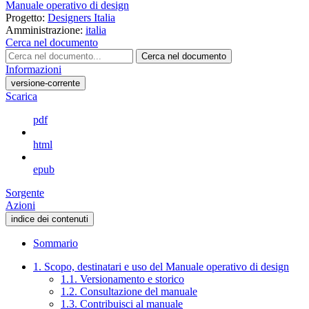
Manuale operativo di design
Progetto:
Designers Italia
Amministrazione:
italia
Cerca nel documento
Cerca nel documento
Informazioni
versione-corrente
Scarica
pdf
html
epub
Sorgente
Azioni
indice dei contenuti
Sommario
1. Scopo, destinatari e uso del Manuale operativo di design
1.1. Versionamento e storico
1.2. Consultazione del manuale
1.3. Contribuisci al manuale