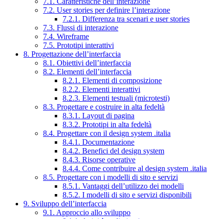
7.1. Caratteristiche dell’interazione
7.2. User stories per definire l’interazione
7.2.1. Differenza tra scenari e user stories
7.3. Flussi di interazione
7.4. Wireframe
7.5. Prototipi interattivi
8. Progettazione dell’interfaccia
8.1. Obiettivi dell’interfaccia
8.2. Elementi dell’interfaccia
8.2.1. Elementi di composizione
8.2.2. Elementi interattivi
8.2.3. Elementi testuali (microtesti)
8.3. Progettare e costruire in alta fedeltà
8.3.1. Layout di pagina
8.3.2. Prototipi in alta fedeltà
8.4. Progettare con il design system .italia
8.4.1. Documentazione
8.4.2. Benefici del design system
8.4.3. Risorse operative
8.4.4. Come contribuire al design system .italia
8.5. Progettare con i modelli di sito e servizi
8.5.1. Vantaggi dell’utilizzo dei modelli
8.5.2. I modelli di sito e servizi disponibili
9. Sviluppo dell’interfaccia
9.1. Approccio allo sviluppo