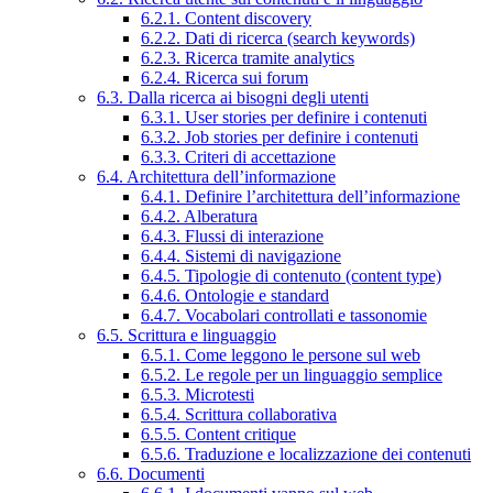
6.2.1. Content discovery
6.2.2. Dati di ricerca (search keywords)
6.2.3. Ricerca tramite analytics
6.2.4. Ricerca sui forum
6.3. Dalla ricerca ai bisogni degli utenti
6.3.1. User stories per definire i contenuti
6.3.2. Job stories per definire i contenuti
6.3.3. Criteri di accettazione
6.4. Architettura dell’informazione
6.4.1. Definire l’architettura dell’informazione
6.4.2. Alberatura
6.4.3. Flussi di interazione
6.4.4. Sistemi di navigazione
6.4.5. Tipologie di contenuto (content type)
6.4.6. Ontologie e standard
6.4.7. Vocabolari controllati e tassonomie
6.5. Scrittura e linguaggio
6.5.1. Come leggono le persone sul web
6.5.2. Le regole per un linguaggio semplice
6.5.3. Microtesti
6.5.4. Scrittura collaborativa
6.5.5. Content critique
6.5.6. Traduzione e localizzazione dei contenuti
6.6. Documenti