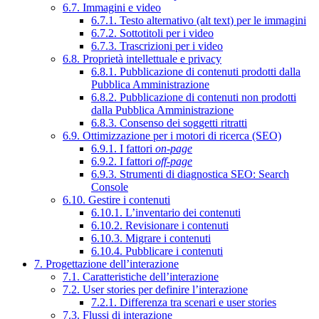
6.7. Immagini e video
6.7.1. Testo alternativo (alt text) per le immagini
6.7.2. Sottotitoli per i video
6.7.3. Trascrizioni per i video
6.8. Proprietà intellettuale e privacy
6.8.1. Pubblicazione di contenuti prodotti dalla
Pubblica Amministrazione
6.8.2. Pubblicazione di contenuti non prodotti
dalla Pubblica Amministrazione
6.8.3. Consenso dei soggetti ritratti
6.9. Ottimizzazione per i motori di ricerca (SEO)
6.9.1. I fattori
on-page
6.9.2. I fattori
off-page
6.9.3. Strumenti di diagnostica SEO: Search
Console
6.10. Gestire i contenuti
6.10.1. L’inventario dei contenuti
6.10.2. Revisionare i contenuti
6.10.3. Migrare i contenuti
6.10.4. Pubblicare i contenuti
7. Progettazione dell’interazione
7.1. Caratteristiche dell’interazione
7.2. User stories per definire l’interazione
7.2.1. Differenza tra scenari e user stories
7.3. Flussi di interazione