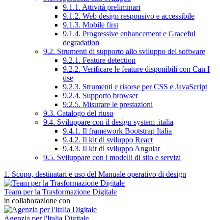
9.1.1. Attività preliminari
9.1.2. Web design responsivo e accessibile
9.1.3. Mobile first
9.1.4. Progressive enhancement e Graceful
degradation
9.2. Strumenti di supporto allo sviluppo del software
9.2.1. Feature detection
9.2.2. Verificare le feature disponibili con Can I
use
9.2.3. Strumenti e risorse per CSS e JavaScript
9.2.4. Supporto browser
9.2.5. Misurare le prestazioni
9.3. Catalogo del riuso
9.4. Sviluppare con il design system .italia
9.4.1. Il framework Bootstrap Italia
9.4.2. Il kit di sviluppo React
9.4.3. Il kit di sviluppo Angular
9.5. Sviluppare con i modelli di sito e servizi
1. Scopo, destinatari e uso del Manuale operativo di design
Team per la Trasformazione Digitale
in collaborazione con
Agenzia per l'Italia Digitale