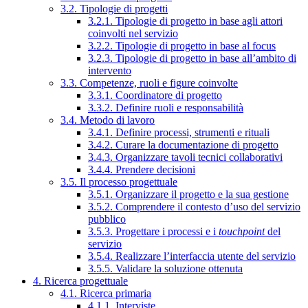
3.2. Tipologie di progetti
3.2.1. Tipologie di progetto in base agli attori
coinvolti nel servizio
3.2.2. Tipologie di progetto in base al focus
3.2.3. Tipologie di progetto in base all’ambito di
intervento
3.3. Competenze, ruoli e figure coinvolte
3.3.1. Coordinatore di progetto
3.3.2. Definire ruoli e responsabilità
3.4. Metodo di lavoro
3.4.1. Definire processi, strumenti e rituali
3.4.2. Curare la documentazione di progetto
3.4.3. Organizzare tavoli tecnici collaborativi
3.4.4. Prendere decisioni
3.5. Il processo progettuale
3.5.1. Organizzare il progetto e la sua gestione
3.5.2. Comprendere il contesto d’uso del servizio
pubblico
3.5.3. Progettare i processi e i
touchpoint
del
servizio
3.5.4. Realizzare l’interfaccia utente del servizio
3.5.5. Validare la soluzione ottenuta
4. Ricerca progettuale
4.1. Ricerca primaria
4.1.1. Interviste