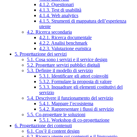
4.1.2. Questionari
4.1.3. Test di usabilità
4.1.4. Web analytics
4.1.5. Strumenti di mappatura dell’esperienza
utente
4.2. Ricerca secondaria
4.2.1. Ricerca documentale
4.2.2. Analisi benchmark
4.2.3. Valutazione euristica
5. Progettazione dei servizi
5.1. Cosa sono i servizi e il service design
5.2. Progettare servizi pubblici digitali
5.3. Definire il modello di servizio
5.3.1. Identificare gli attori coinvolti
5.3.2. Formulare la proposta di valore
5.3.3. Inquadrare gli elementi costitutivi del
servizio
5.4. Descrivere il funzionamento del servizio
5.4.1. Mappare l’ecosistema
5.4.2. Rappresentare i flussi di servizio
5.5. Co-progettare le soluzioni
5.5.1. Workshop di co-progettazione
6. Progettazione dei contenuti
6.1. Cos’è il content design
6.2. Ricerca utente sui contenuti e il linguaggio