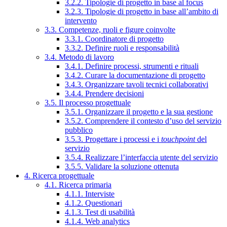
3.2.2. Tipologie di progetto in base al focus
3.2.3. Tipologie di progetto in base all’ambito di
intervento
3.3. Competenze, ruoli e figure coinvolte
3.3.1. Coordinatore di progetto
3.3.2. Definire ruoli e responsabilità
3.4. Metodo di lavoro
3.4.1. Definire processi, strumenti e rituali
3.4.2. Curare la documentazione di progetto
3.4.3. Organizzare tavoli tecnici collaborativi
3.4.4. Prendere decisioni
3.5. Il processo progettuale
3.5.1. Organizzare il progetto e la sua gestione
3.5.2. Comprendere il contesto d’uso del servizio
pubblico
3.5.3. Progettare i processi e i
touchpoint
del
servizio
3.5.4. Realizzare l’interfaccia utente del servizio
3.5.5. Validare la soluzione ottenuta
4. Ricerca progettuale
4.1. Ricerca primaria
4.1.1. Interviste
4.1.2. Questionari
4.1.3. Test di usabilità
4.1.4. Web analytics