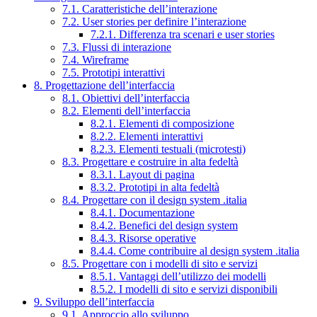
7.1. Caratteristiche dell’interazione
7.2. User stories per definire l’interazione
7.2.1. Differenza tra scenari e user stories
7.3. Flussi di interazione
7.4. Wireframe
7.5. Prototipi interattivi
8. Progettazione dell’interfaccia
8.1. Obiettivi dell’interfaccia
8.2. Elementi dell’interfaccia
8.2.1. Elementi di composizione
8.2.2. Elementi interattivi
8.2.3. Elementi testuali (microtesti)
8.3. Progettare e costruire in alta fedeltà
8.3.1. Layout di pagina
8.3.2. Prototipi in alta fedeltà
8.4. Progettare con il design system .italia
8.4.1. Documentazione
8.4.2. Benefici del design system
8.4.3. Risorse operative
8.4.4. Come contribuire al design system .italia
8.5. Progettare con i modelli di sito e servizi
8.5.1. Vantaggi dell’utilizzo dei modelli
8.5.2. I modelli di sito e servizi disponibili
9. Sviluppo dell’interfaccia
9.1. Approccio allo sviluppo