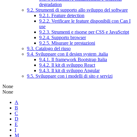
degradation
9.2. Strumenti di supporto allo sviluppo del software
9.2.1. Feature detection
9.2.2. Verificare le feature disponibili con Can I
use
9.2.3. Strumenti e risorse per CSS e JavaScript
9.2.4. Supporto browser
9.2.5. Misurare le prestazioni
9.3. Catalogo del riuso
9.4. Sviluppare con il design system .italia
9.4.1. Il framework Bootstrap Italia
9.4.2. Il kit di sviluppo React
9.4.3. Il kit di sviluppo Angular
9.5. Sviluppare con i modelli di sito e servizi
None
None
A
B
C
D
E
I
M