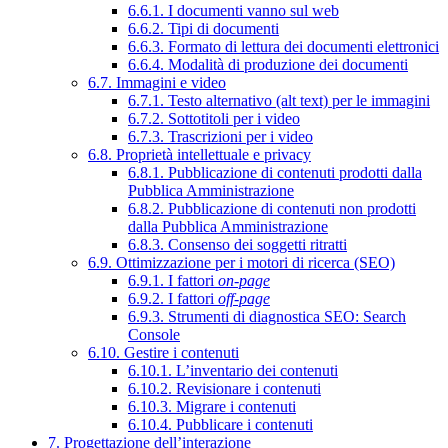
6.6.1. I documenti vanno sul web
6.6.2. Tipi di documenti
6.6.3. Formato di lettura dei documenti elettronici
6.6.4. Modalità di produzione dei documenti
6.7. Immagini e video
6.7.1. Testo alternativo (alt text) per le immagini
6.7.2. Sottotitoli per i video
6.7.3. Trascrizioni per i video
6.8. Proprietà intellettuale e privacy
6.8.1. Pubblicazione di contenuti prodotti dalla
Pubblica Amministrazione
6.8.2. Pubblicazione di contenuti non prodotti
dalla Pubblica Amministrazione
6.8.3. Consenso dei soggetti ritratti
6.9. Ottimizzazione per i motori di ricerca (SEO)
6.9.1. I fattori
on-page
6.9.2. I fattori
off-page
6.9.3. Strumenti di diagnostica SEO: Search
Console
6.10. Gestire i contenuti
6.10.1. L’inventario dei contenuti
6.10.2. Revisionare i contenuti
6.10.3. Migrare i contenuti
6.10.4. Pubblicare i contenuti
7. Progettazione dell’interazione