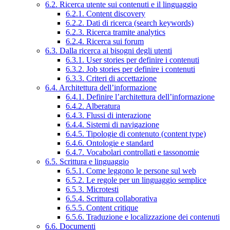
6.2. Ricerca utente sui contenuti e il linguaggio
6.2.1. Content discovery
6.2.2. Dati di ricerca (search keywords)
6.2.3. Ricerca tramite analytics
6.2.4. Ricerca sui forum
6.3. Dalla ricerca ai bisogni degli utenti
6.3.1. User stories per definire i contenuti
6.3.2. Job stories per definire i contenuti
6.3.3. Criteri di accettazione
6.4. Architettura dell’informazione
6.4.1. Definire l’architettura dell’informazione
6.4.2. Alberatura
6.4.3. Flussi di interazione
6.4.4. Sistemi di navigazione
6.4.5. Tipologie di contenuto (content type)
6.4.6. Ontologie e standard
6.4.7. Vocabolari controllati e tassonomie
6.5. Scrittura e linguaggio
6.5.1. Come leggono le persone sul web
6.5.2. Le regole per un linguaggio semplice
6.5.3. Microtesti
6.5.4. Scrittura collaborativa
6.5.5. Content critique
6.5.6. Traduzione e localizzazione dei contenuti
6.6. Documenti