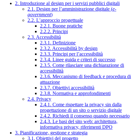
2. Introduzione al design per i servizi pubblici digitali
2.1. Design per l’amministrazione digitale (
e-
government
)
2.2. L’approccio progettuale
2.2.1. Buone pratiche
2.2.2. Principi
2.3. Accessibilità
2.3.1. Definizione
2.3.2. Accessibilità by design
2.3.3. Principi per l’accessibilità
2.3.4. Linee guida e criteri di successo
2.3.5. Come rilasciare una dichiarazione di
accessibilità
2.3.6. Meccanismo di feedback e procedura di
attuazione
2.3.7. Obiettivi accessibilità
2.3.8. Normativa e approfondimenti
2.4. Privacy
2.4.1. Come rispettare la privacy sin dalla
progettazione di un sito o servizio digitale
2.4.2. Richiedi il consenso quando necessario
2.4.3. Le basi del sito web: architettura,
informativa privacy, riferimenti DPO
3. Pianificazione, gestione e strategia
3.1. Obiettivi del progetto