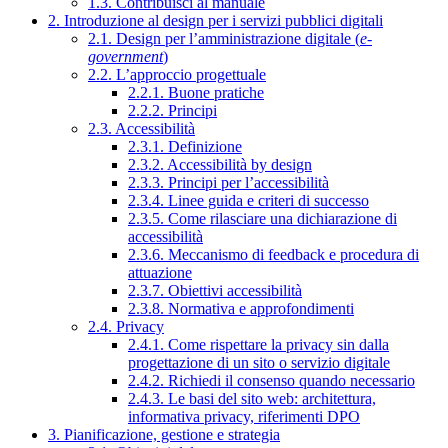
1.3. Contribuisci al manuale
2. Introduzione al design per i servizi pubblici digitali
2.1. Design per l’amministrazione digitale (
e-
government
)
2.2. L’approccio progettuale
2.2.1. Buone pratiche
2.2.2. Principi
2.3. Accessibilità
2.3.1. Definizione
2.3.2. Accessibilità by design
2.3.3. Principi per l’accessibilità
2.3.4. Linee guida e criteri di successo
2.3.5. Come rilasciare una dichiarazione di
accessibilità
2.3.6. Meccanismo di feedback e procedura di
attuazione
2.3.7. Obiettivi accessibilità
2.3.8. Normativa e approfondimenti
2.4. Privacy
2.4.1. Come rispettare la privacy sin dalla
progettazione di un sito o servizio digitale
2.4.2. Richiedi il consenso quando necessario
2.4.3. Le basi del sito web: architettura,
informativa privacy, riferimenti DPO
3. Pianificazione, gestione e strategia