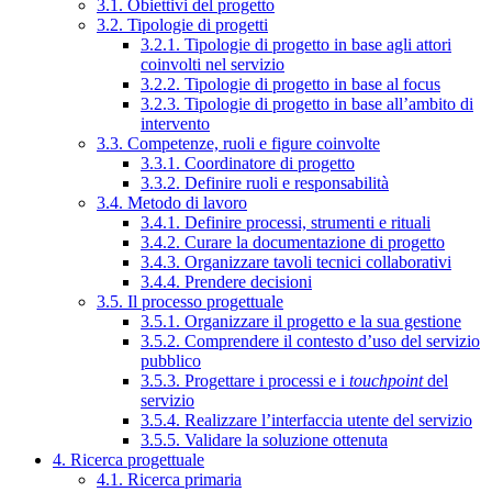
3.1. Obiettivi del progetto
3.2. Tipologie di progetti
3.2.1. Tipologie di progetto in base agli attori
coinvolti nel servizio
3.2.2. Tipologie di progetto in base al focus
3.2.3. Tipologie di progetto in base all’ambito di
intervento
3.3. Competenze, ruoli e figure coinvolte
3.3.1. Coordinatore di progetto
3.3.2. Definire ruoli e responsabilità
3.4. Metodo di lavoro
3.4.1. Definire processi, strumenti e rituali
3.4.2. Curare la documentazione di progetto
3.4.3. Organizzare tavoli tecnici collaborativi
3.4.4. Prendere decisioni
3.5. Il processo progettuale
3.5.1. Organizzare il progetto e la sua gestione
3.5.2. Comprendere il contesto d’uso del servizio
pubblico
3.5.3. Progettare i processi e i
touchpoint
del
servizio
3.5.4. Realizzare l’interfaccia utente del servizio
3.5.5. Validare la soluzione ottenuta
4. Ricerca progettuale
4.1. Ricerca primaria