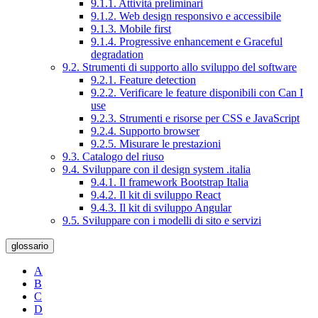
9.1.1. Attività preliminari
9.1.2. Web design responsivo e accessibile
9.1.3. Mobile first
9.1.4. Progressive enhancement e Graceful
degradation
9.2. Strumenti di supporto allo sviluppo del software
9.2.1. Feature detection
9.2.2. Verificare le feature disponibili con Can I
use
9.2.3. Strumenti e risorse per CSS e JavaScript
9.2.4. Supporto browser
9.2.5. Misurare le prestazioni
9.3. Catalogo del riuso
9.4. Sviluppare con il design system .italia
9.4.1. Il framework Bootstrap Italia
9.4.2. Il kit di sviluppo React
9.4.3. Il kit di sviluppo Angular
9.5. Sviluppare con i modelli di sito e servizi
glossario
A
B
C
D