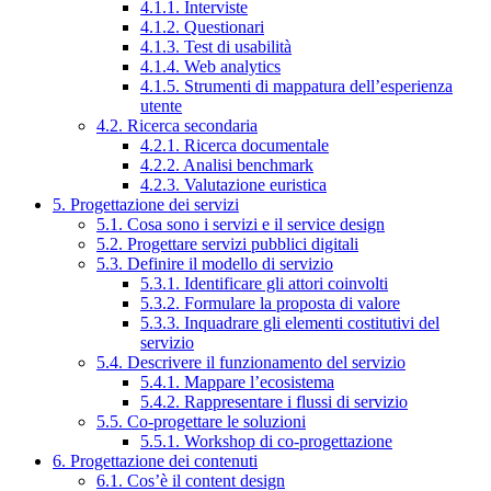
4.1.1. Interviste
4.1.2. Questionari
4.1.3. Test di usabilità
4.1.4. Web analytics
4.1.5. Strumenti di mappatura dell’esperienza
utente
4.2. Ricerca secondaria
4.2.1. Ricerca documentale
4.2.2. Analisi benchmark
4.2.3. Valutazione euristica
5. Progettazione dei servizi
5.1. Cosa sono i servizi e il service design
5.2. Progettare servizi pubblici digitali
5.3. Definire il modello di servizio
5.3.1. Identificare gli attori coinvolti
5.3.2. Formulare la proposta di valore
5.3.3. Inquadrare gli elementi costitutivi del
servizio
5.4. Descrivere il funzionamento del servizio
5.4.1. Mappare l’ecosistema
5.4.2. Rappresentare i flussi di servizio
5.5. Co-progettare le soluzioni
5.5.1. Workshop di co-progettazione
6. Progettazione dei contenuti
6.1. Cos’è il content design