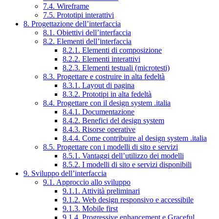
7.4. Wireframe
7.5. Prototipi interattivi
8. Progettazione dell’interfaccia
8.1. Obiettivi dell’interfaccia
8.2. Elementi dell’interfaccia
8.2.1. Elementi di composizione
8.2.2. Elementi interattivi
8.2.3. Elementi testuali (microtesti)
8.3. Progettare e costruire in alta fedeltà
8.3.1. Layout di pagina
8.3.2. Prototipi in alta fedeltà
8.4. Progettare con il design system .italia
8.4.1. Documentazione
8.4.2. Benefici del design system
8.4.3. Risorse operative
8.4.4. Come contribuire al design system .italia
8.5. Progettare con i modelli di sito e servizi
8.5.1. Vantaggi dell’utilizzo dei modelli
8.5.2. I modelli di sito e servizi disponibili
9. Sviluppo dell’interfaccia
9.1. Approccio allo sviluppo
9.1.1. Attività preliminari
9.1.2. Web design responsivo e accessibile
9.1.3. Mobile first
9.1.4. Progressive enhancement e Graceful