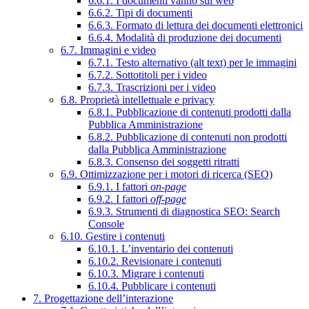
6.6.1. I documenti vanno sul web
6.6.2. Tipi di documenti
6.6.3. Formato di lettura dei documenti elettronici
6.6.4. Modalità di produzione dei documenti
6.7. Immagini e video
6.7.1. Testo alternativo (alt text) per le immagini
6.7.2. Sottotitoli per i video
6.7.3. Trascrizioni per i video
6.8. Proprietà intellettuale e privacy
6.8.1. Pubblicazione di contenuti prodotti dalla
Pubblica Amministrazione
6.8.2. Pubblicazione di contenuti non prodotti
dalla Pubblica Amministrazione
6.8.3. Consenso dei soggetti ritratti
6.9. Ottimizzazione per i motori di ricerca (SEO)
6.9.1. I fattori
on-page
6.9.2. I fattori
off-page
6.9.3. Strumenti di diagnostica SEO: Search
Console
6.10. Gestire i contenuti
6.10.1. L’inventario dei contenuti
6.10.2. Revisionare i contenuti
6.10.3. Migrare i contenuti
6.10.4. Pubblicare i contenuti
7. Progettazione dell’interazione