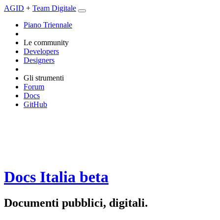
AGID
+
Team Digitale
Piano Triennale
Le community
Developers
Designers
Gli strumenti
Forum
Docs
GitHub
Docs Italia
beta
Documenti pubblici, digitali.