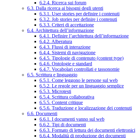
6.2.4. Ricerca sui forum
6.3. Dalla ricerca ai bisogni degli utenti
6.3.1. User stories per definire i contenuti
6.3.2. Job stories per definire i contenuti
6.3.3. Criteri di accettazione
6.4. Architettura dell’informazione
6.4.1. Definire l’architettura dell’informazione
6.4.2. Alberatura
6.4.3. Flussi di interazione
6.4.4. Sistemi di navigazione
6.4.5. Tipologie di contenuto (content type)
6.4.6. Ontologie e standard
6.4.7. Vocabolari controllati e tassonomie
6.5. Scrittura e linguaggio
6.5.1. Come leggono le persone sul web
6.5.2. Le regole per un linguaggio semplice
6.5.3. Microtesti
6.5.4. Scrittura collaborativa
6.5.5. Content critique
6.5.6. Traduzione e localizzazione dei contenuti
6.6. Documenti
6.6.1. I documenti vanno sul web
6.6.2. Tipi di documenti
6.6.3. Formato di lettura dei documenti elettronici
6.6.4. Modalità di produzione dei documenti