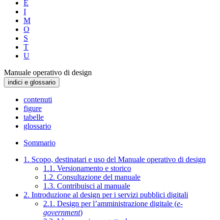
E
I
M
O
S
T
U
Manuale operativo di design
indici e glossario
contenuti
figure
tabelle
glossario
Sommario
1. Scopo, destinatari e uso del Manuale operativo di design
1.1. Versionamento e storico
1.2. Consultazione del manuale
1.3. Contribuisci al manuale
2. Introduzione al design per i servizi pubblici digitali
2.1. Design per l’amministrazione digitale (
e-
government
)