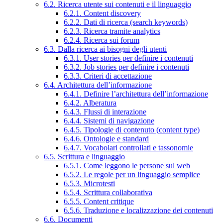
6.2. Ricerca utente sui contenuti e il linguaggio
6.2.1. Content discovery
6.2.2. Dati di ricerca (search keywords)
6.2.3. Ricerca tramite analytics
6.2.4. Ricerca sui forum
6.3. Dalla ricerca ai bisogni degli utenti
6.3.1. User stories per definire i contenuti
6.3.2. Job stories per definire i contenuti
6.3.3. Criteri di accettazione
6.4. Architettura dell’informazione
6.4.1. Definire l’architettura dell’informazione
6.4.2. Alberatura
6.4.3. Flussi di interazione
6.4.4. Sistemi di navigazione
6.4.5. Tipologie di contenuto (content type)
6.4.6. Ontologie e standard
6.4.7. Vocabolari controllati e tassonomie
6.5. Scrittura e linguaggio
6.5.1. Come leggono le persone sul web
6.5.2. Le regole per un linguaggio semplice
6.5.3. Microtesti
6.5.4. Scrittura collaborativa
6.5.5. Content critique
6.5.6. Traduzione e localizzazione dei contenuti
6.6. Documenti