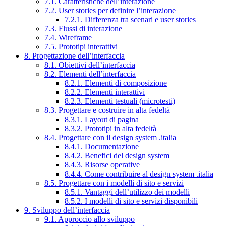
7.1. Caratteristiche dell’interazione
7.2. User stories per definire l’interazione
7.2.1. Differenza tra scenari e user stories
7.3. Flussi di interazione
7.4. Wireframe
7.5. Prototipi interattivi
8. Progettazione dell’interfaccia
8.1. Obiettivi dell’interfaccia
8.2. Elementi dell’interfaccia
8.2.1. Elementi di composizione
8.2.2. Elementi interattivi
8.2.3. Elementi testuali (microtesti)
8.3. Progettare e costruire in alta fedeltà
8.3.1. Layout di pagina
8.3.2. Prototipi in alta fedeltà
8.4. Progettare con il design system .italia
8.4.1. Documentazione
8.4.2. Benefici del design system
8.4.3. Risorse operative
8.4.4. Come contribuire al design system .italia
8.5. Progettare con i modelli di sito e servizi
8.5.1. Vantaggi dell’utilizzo dei modelli
8.5.2. I modelli di sito e servizi disponibili
9. Sviluppo dell’interfaccia
9.1. Approccio allo sviluppo