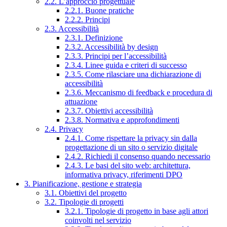
2.2. L’approccio progettuale
2.2.1. Buone pratiche
2.2.2. Principi
2.3. Accessibilità
2.3.1. Definizione
2.3.2. Accessibilità by design
2.3.3. Principi per l’accessibilità
2.3.4. Linee guida e criteri di successo
2.3.5. Come rilasciare una dichiarazione di
accessibilità
2.3.6. Meccanismo di feedback e procedura di
attuazione
2.3.7. Obiettivi accessibilità
2.3.8. Normativa e approfondimenti
2.4. Privacy
2.4.1. Come rispettare la privacy sin dalla
progettazione di un sito o servizio digitale
2.4.2. Richiedi il consenso quando necessario
2.4.3. Le basi del sito web: architettura,
informativa privacy, riferimenti DPO
3. Pianificazione, gestione e strategia
3.1. Obiettivi del progetto
3.2. Tipologie di progetti
3.2.1. Tipologie di progetto in base agli attori
coinvolti nel servizio