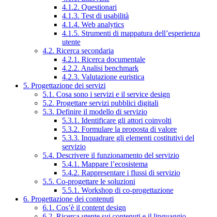
4.1.2. Questionari
4.1.3. Test di usabilità
4.1.4. Web analytics
4.1.5. Strumenti di mappatura dell’esperienza
utente
4.2. Ricerca secondaria
4.2.1. Ricerca documentale
4.2.2. Analisi benchmark
4.2.3. Valutazione euristica
5. Progettazione dei servizi
5.1. Cosa sono i servizi e il service design
5.2. Progettare servizi pubblici digitali
5.3. Definire il modello di servizio
5.3.1. Identificare gli attori coinvolti
5.3.2. Formulare la proposta di valore
5.3.3. Inquadrare gli elementi costitutivi del
servizio
5.4. Descrivere il funzionamento del servizio
5.4.1. Mappare l’ecosistema
5.4.2. Rappresentare i flussi di servizio
5.5. Co-progettare le soluzioni
5.5.1. Workshop di co-progettazione
6. Progettazione dei contenuti
6.1. Cos’è il content design
6.2. Ricerca utente sui contenuti e il linguaggio