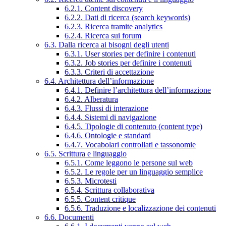
6.2.1. Content discovery
6.2.2. Dati di ricerca (search keywords)
6.2.3. Ricerca tramite analytics
6.2.4. Ricerca sui forum
6.3. Dalla ricerca ai bisogni degli utenti
6.3.1. User stories per definire i contenuti
6.3.2. Job stories per definire i contenuti
6.3.3. Criteri di accettazione
6.4. Architettura dell’informazione
6.4.1. Definire l’architettura dell’informazione
6.4.2. Alberatura
6.4.3. Flussi di interazione
6.4.4. Sistemi di navigazione
6.4.5. Tipologie di contenuto (content type)
6.4.6. Ontologie e standard
6.4.7. Vocabolari controllati e tassonomie
6.5. Scrittura e linguaggio
6.5.1. Come leggono le persone sul web
6.5.2. Le regole per un linguaggio semplice
6.5.3. Microtesti
6.5.4. Scrittura collaborativa
6.5.5. Content critique
6.5.6. Traduzione e localizzazione dei contenuti
6.6. Documenti