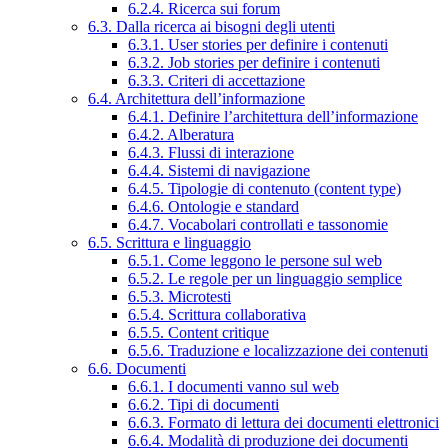
6.2.4. Ricerca sui forum
6.3. Dalla ricerca ai bisogni degli utenti
6.3.1. User stories per definire i contenuti
6.3.2. Job stories per definire i contenuti
6.3.3. Criteri di accettazione
6.4. Architettura dell’informazione
6.4.1. Definire l’architettura dell’informazione
6.4.2. Alberatura
6.4.3. Flussi di interazione
6.4.4. Sistemi di navigazione
6.4.5. Tipologie di contenuto (content type)
6.4.6. Ontologie e standard
6.4.7. Vocabolari controllati e tassonomie
6.5. Scrittura e linguaggio
6.5.1. Come leggono le persone sul web
6.5.2. Le regole per un linguaggio semplice
6.5.3. Microtesti
6.5.4. Scrittura collaborativa
6.5.5. Content critique
6.5.6. Traduzione e localizzazione dei contenuti
6.6. Documenti
6.6.1. I documenti vanno sul web
6.6.2. Tipi di documenti
6.6.3. Formato di lettura dei documenti elettronici
6.6.4. Modalità di produzione dei documenti