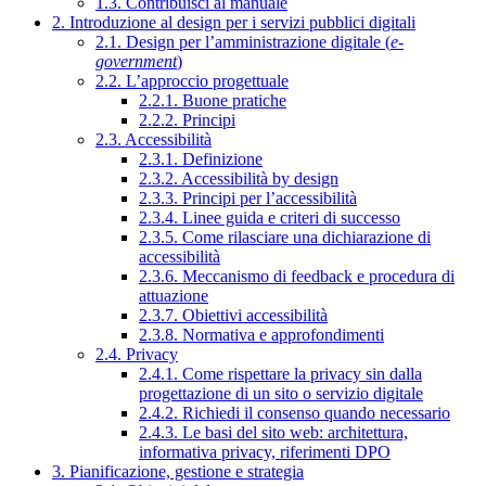
1.3. Contribuisci al manuale
2. Introduzione al design per i servizi pubblici digitali
2.1. Design per l’amministrazione digitale (
e-
government
)
2.2. L’approccio progettuale
2.2.1. Buone pratiche
2.2.2. Principi
2.3. Accessibilità
2.3.1. Definizione
2.3.2. Accessibilità by design
2.3.3. Principi per l’accessibilità
2.3.4. Linee guida e criteri di successo
2.3.5. Come rilasciare una dichiarazione di
accessibilità
2.3.6. Meccanismo di feedback e procedura di
attuazione
2.3.7. Obiettivi accessibilità
2.3.8. Normativa e approfondimenti
2.4. Privacy
2.4.1. Come rispettare la privacy sin dalla
progettazione di un sito o servizio digitale
2.4.2. Richiedi il consenso quando necessario
2.4.3. Le basi del sito web: architettura,
informativa privacy, riferimenti DPO
3. Pianificazione, gestione e strategia