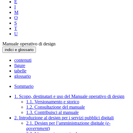
E
I
M
O
S
T
U
Manuale operativo di design
indici e glossario
contenuti
figure
tabelle
glossario
Sommario
1. Scopo, destinatari e uso del Manuale operativo di design
1.1. Versionamento e storico
1.2. Consultazione del manuale
1.3. Contribuisci al manuale
2. Introduzione al design per i servizi pubblici digitali
2.1. Design per l’amministrazione digitale (
e-
government
)