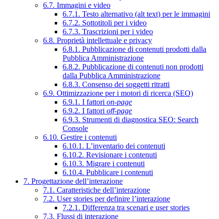
6.7. Immagini e video
6.7.1. Testo alternativo (alt text) per le immagini
6.7.2. Sottotitoli per i video
6.7.3. Trascrizioni per i video
6.8. Proprietà intellettuale e privacy
6.8.1. Pubblicazione di contenuti prodotti dalla
Pubblica Amministrazione
6.8.2. Pubblicazione di contenuti non prodotti
dalla Pubblica Amministrazione
6.8.3. Consenso dei soggetti ritratti
6.9. Ottimizzazione per i motori di ricerca (SEO)
6.9.1. I fattori
on-page
6.9.2. I fattori
off-page
6.9.3. Strumenti di diagnostica SEO: Search
Console
6.10. Gestire i contenuti
6.10.1. L’inventario dei contenuti
6.10.2. Revisionare i contenuti
6.10.3. Migrare i contenuti
6.10.4. Pubblicare i contenuti
7. Progettazione dell’interazione
7.1. Caratteristiche dell’interazione
7.2. User stories per definire l’interazione
7.2.1. Differenza tra scenari e user stories
7.3. Flussi di interazione