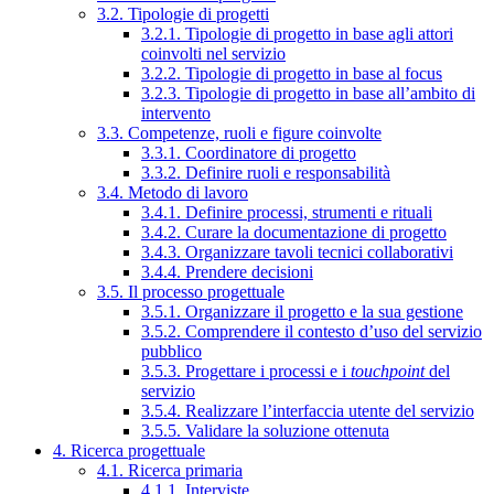
3.2. Tipologie di progetti
3.2.1. Tipologie di progetto in base agli attori
coinvolti nel servizio
3.2.2. Tipologie di progetto in base al focus
3.2.3. Tipologie di progetto in base all’ambito di
intervento
3.3. Competenze, ruoli e figure coinvolte
3.3.1. Coordinatore di progetto
3.3.2. Definire ruoli e responsabilità
3.4. Metodo di lavoro
3.4.1. Definire processi, strumenti e rituali
3.4.2. Curare la documentazione di progetto
3.4.3. Organizzare tavoli tecnici collaborativi
3.4.4. Prendere decisioni
3.5. Il processo progettuale
3.5.1. Organizzare il progetto e la sua gestione
3.5.2. Comprendere il contesto d’uso del servizio
pubblico
3.5.3. Progettare i processi e i
touchpoint
del
servizio
3.5.4. Realizzare l’interfaccia utente del servizio
3.5.5. Validare la soluzione ottenuta
4. Ricerca progettuale
4.1. Ricerca primaria
4.1.1. Interviste