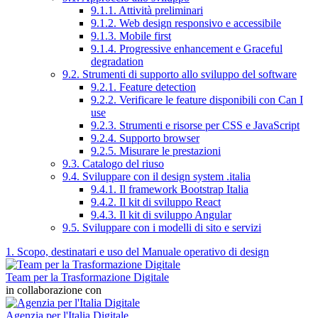
9.1.1. Attività preliminari
9.1.2. Web design responsivo e accessibile
9.1.3. Mobile first
9.1.4. Progressive enhancement e Graceful
degradation
9.2. Strumenti di supporto allo sviluppo del software
9.2.1. Feature detection
9.2.2. Verificare le feature disponibili con Can I
use
9.2.3. Strumenti e risorse per CSS e JavaScript
9.2.4. Supporto browser
9.2.5. Misurare le prestazioni
9.3. Catalogo del riuso
9.4. Sviluppare con il design system .italia
9.4.1. Il framework Bootstrap Italia
9.4.2. Il kit di sviluppo React
9.4.3. Il kit di sviluppo Angular
9.5. Sviluppare con i modelli di sito e servizi
1. Scopo, destinatari e uso del Manuale operativo di design
Team per la Trasformazione Digitale
in collaborazione con
Agenzia per l'Italia Digitale