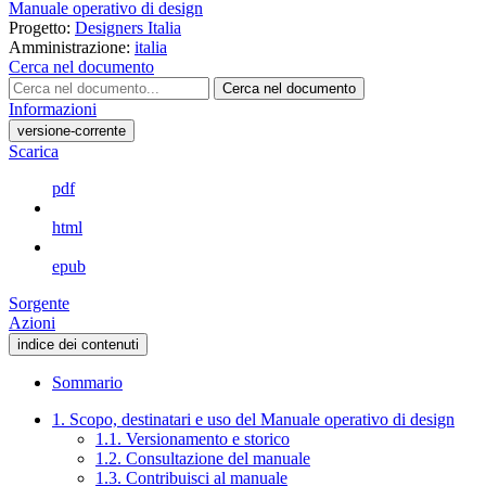
Manuale operativo di design
Progetto:
Designers Italia
Amministrazione:
italia
Cerca nel documento
Cerca nel documento
Informazioni
versione-corrente
Scarica
pdf
html
epub
Sorgente
Azioni
indice dei contenuti
Sommario
1. Scopo, destinatari e uso del Manuale operativo di design
1.1. Versionamento e storico
1.2. Consultazione del manuale
1.3. Contribuisci al manuale