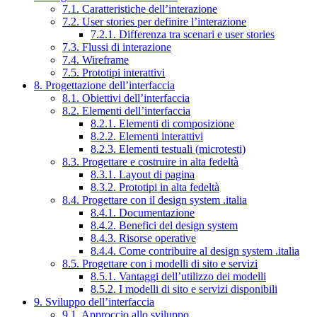
7.1. Caratteristiche dell’interazione
7.2. User stories per definire l’interazione
7.2.1. Differenza tra scenari e user stories
7.3. Flussi di interazione
7.4. Wireframe
7.5. Prototipi interattivi
8. Progettazione dell’interfaccia
8.1. Obiettivi dell’interfaccia
8.2. Elementi dell’interfaccia
8.2.1. Elementi di composizione
8.2.2. Elementi interattivi
8.2.3. Elementi testuali (microtesti)
8.3. Progettare e costruire in alta fedeltà
8.3.1. Layout di pagina
8.3.2. Prototipi in alta fedeltà
8.4. Progettare con il design system .italia
8.4.1. Documentazione
8.4.2. Benefici del design system
8.4.3. Risorse operative
8.4.4. Come contribuire al design system .italia
8.5. Progettare con i modelli di sito e servizi
8.5.1. Vantaggi dell’utilizzo dei modelli
8.5.2. I modelli di sito e servizi disponibili
9. Sviluppo dell’interfaccia
9.1. Approccio allo sviluppo