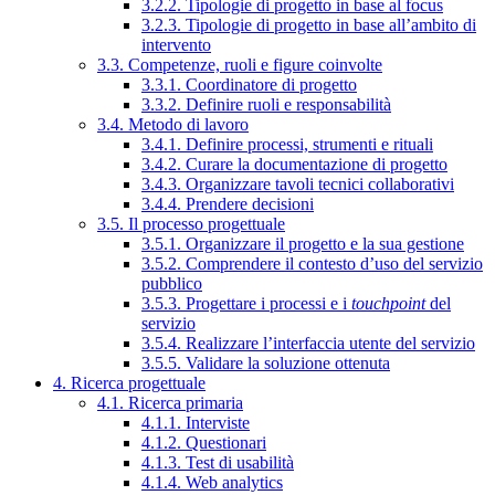
3.2.2. Tipologie di progetto in base al focus
3.2.3. Tipologie di progetto in base all’ambito di
intervento
3.3. Competenze, ruoli e figure coinvolte
3.3.1. Coordinatore di progetto
3.3.2. Definire ruoli e responsabilità
3.4. Metodo di lavoro
3.4.1. Definire processi, strumenti e rituali
3.4.2. Curare la documentazione di progetto
3.4.3. Organizzare tavoli tecnici collaborativi
3.4.4. Prendere decisioni
3.5. Il processo progettuale
3.5.1. Organizzare il progetto e la sua gestione
3.5.2. Comprendere il contesto d’uso del servizio
pubblico
3.5.3. Progettare i processi e i
touchpoint
del
servizio
3.5.4. Realizzare l’interfaccia utente del servizio
3.5.5. Validare la soluzione ottenuta
4. Ricerca progettuale
4.1. Ricerca primaria
4.1.1. Interviste
4.1.2. Questionari
4.1.3. Test di usabilità
4.1.4. Web analytics