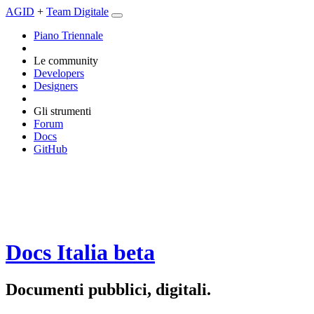
AGID
+
Team Digitale
Piano Triennale
Le community
Developers
Designers
Gli strumenti
Forum
Docs
GitHub
Docs Italia
beta
Documenti pubblici, digitali.