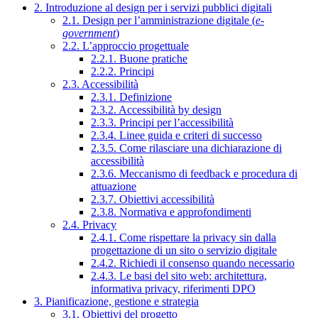
2. Introduzione al design per i servizi pubblici digitali
2.1. Design per l’amministrazione digitale (
e-
government
)
2.2. L’approccio progettuale
2.2.1. Buone pratiche
2.2.2. Principi
2.3. Accessibilità
2.3.1. Definizione
2.3.2. Accessibilità by design
2.3.3. Principi per l’accessibilità
2.3.4. Linee guida e criteri di successo
2.3.5. Come rilasciare una dichiarazione di
accessibilità
2.3.6. Meccanismo di feedback e procedura di
attuazione
2.3.7. Obiettivi accessibilità
2.3.8. Normativa e approfondimenti
2.4. Privacy
2.4.1. Come rispettare la privacy sin dalla
progettazione di un sito o servizio digitale
2.4.2. Richiedi il consenso quando necessario
2.4.3. Le basi del sito web: architettura,
informativa privacy, riferimenti DPO
3. Pianificazione, gestione e strategia
3.1. Obiettivi del progetto