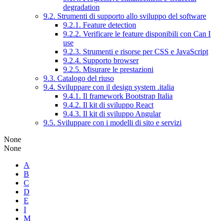
degradation
9.2. Strumenti di supporto allo sviluppo del software
9.2.1. Feature detection
9.2.2. Verificare le feature disponibili con Can I
use
9.2.3. Strumenti e risorse per CSS e JavaScript
9.2.4. Supporto browser
9.2.5. Misurare le prestazioni
9.3. Catalogo del riuso
9.4. Sviluppare con il design system .italia
9.4.1. Il framework Bootstrap Italia
9.4.2. Il kit di sviluppo React
9.4.3. Il kit di sviluppo Angular
9.5. Sviluppare con i modelli di sito e servizi
None
None
A
B
C
D
E
I
M