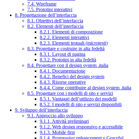
7.4. Wireframe
7.5. Prototipi interattivi
8. Progettazione dell’interfaccia
8.1. Obiettivi dell’interfaccia
8.2. Elementi dell’interfaccia
8.2.1. Elementi di composizione
8.2.2. Elementi interattivi
8.2.3. Elementi testuali (microtesti)
8.3. Progettare e costruire in alta fedeltà
8.3.1. Layout di pagina
8.3.2. Prototipi in alta fedeltà
8.4. Progettare con il design system .italia
8.4.1. Documentazione
8.4.2. Benefici del design system
8.4.3. Risorse operative
8.4.4. Come contribuire al design system .italia
8.5. Progettare con i modelli di sito e servizi
8.5.1. Vantaggi dell’utilizzo dei modelli
8.5.2. I modelli di sito e servizi disponibili
9. Sviluppo dell’interfaccia
9.1. Approccio allo sviluppo
9.1.1. Attività preliminari
9.1.2. Web design responsivo e accessibile
9.1.3. Mobile first
9.1.4. Progressive enhancement e Graceful