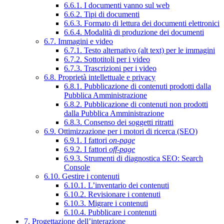
6.6.1. I documenti vanno sul web
6.6.2. Tipi di documenti
6.6.3. Formato di lettura dei documenti elettronici
6.6.4. Modalità di produzione dei documenti
6.7. Immagini e video
6.7.1. Testo alternativo (alt text) per le immagini
6.7.2. Sottotitoli per i video
6.7.3. Trascrizioni per i video
6.8. Proprietà intellettuale e privacy
6.8.1. Pubblicazione di contenuti prodotti dalla
Pubblica Amministrazione
6.8.2. Pubblicazione di contenuti non prodotti
dalla Pubblica Amministrazione
6.8.3. Consenso dei soggetti ritratti
6.9. Ottimizzazione per i motori di ricerca (SEO)
6.9.1. I fattori
on-page
6.9.2. I fattori
off-page
6.9.3. Strumenti di diagnostica SEO: Search
Console
6.10. Gestire i contenuti
6.10.1. L’inventario dei contenuti
6.10.2. Revisionare i contenuti
6.10.3. Migrare i contenuti
6.10.4. Pubblicare i contenuti
7. Progettazione dell’interazione