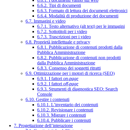
6.6.1. I documenti vanno sul web
6.6.2. Tipi di documenti
6.6.3. Formato di lettura dei documenti elettronici
6.6.4. Modalità di produzione dei documenti
6.7. Immagini e video
6.7.1. Testo alternativo (alt text) per le immagini
6.7.2. Sottotitoli per i video
6.7.3. Trascrizioni per i video
6.8. Proprietà intellettuale e privacy
6.8.1. Pubblicazione di contenuti prodotti dalla
Pubblica Amministrazione
6.8.2. Pubblicazione di contenuti non prodotti
dalla Pubblica Amministrazione
6.8.3. Consenso dei soggetti ritratti
6.9. Ottimizzazione per i motori di ricerca (SEO)
6.9.1. I fattori
on-page
6.9.2. I fattori
off-page
6.9.3. Strumenti di diagnostica SEO: Search
Console
6.10. Gestire i contenuti
6.10.1. L’inventario dei contenuti
6.10.2. Revisionare i contenuti
6.10.3. Migrare i contenuti
6.10.4. Pubblicare i contenuti
7. Progettazione dell’interazione