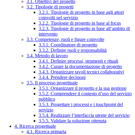
3.1. Obiettivi del progetto
3.2. Tipologie di progetti
3.2.1. Tipologie di progetto in base agli attori
coinvolti nel servizio
3.2.2. Tipologie di progetto in base al focus
3.2.3. Tipologie di progetto in base all’ambito di
intervento
3.3. Competenze, ruoli e figure coinvolte
3.3.1. Coordinatore di progetto
3.3.2. Definire ruoli e responsabilità
3.4. Metodo di lavoro
3.4.1. Definire processi, strumenti e rituali
3.4.2. Curare la documentazione di progetto
3.4.3. Organizzare tavoli tecnici collaborativi
3.4.4. Prendere decisioni
3.5. Il processo progettuale
3.5.1. Organizzare il progetto e la sua gestione
3.5.2. Comprendere il contesto d’uso del servizio
pubblico
3.5.3. Progettare i processi e i
touchpoint
del
servizio
3.5.4. Realizzare l’interfaccia utente del servizio
3.5.5. Validare la soluzione ottenuta
4. Ricerca progettuale
4.1. Ricerca primaria