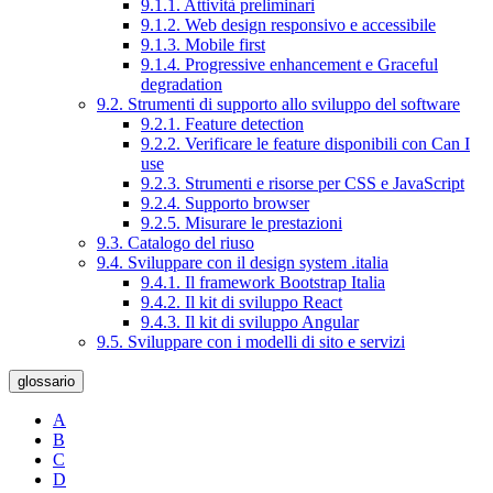
9.1.1. Attività preliminari
9.1.2. Web design responsivo e accessibile
9.1.3. Mobile first
9.1.4. Progressive enhancement e Graceful
degradation
9.2. Strumenti di supporto allo sviluppo del software
9.2.1. Feature detection
9.2.2. Verificare le feature disponibili con Can I
use
9.2.3. Strumenti e risorse per CSS e JavaScript
9.2.4. Supporto browser
9.2.5. Misurare le prestazioni
9.3. Catalogo del riuso
9.4. Sviluppare con il design system .italia
9.4.1. Il framework Bootstrap Italia
9.4.2. Il kit di sviluppo React
9.4.3. Il kit di sviluppo Angular
9.5. Sviluppare con i modelli di sito e servizi
glossario
A
B
C
D