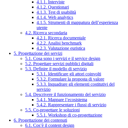
4.1.1. Interviste
4.1.2. Questionari
4.1.3. Test di usabilità
4.1.4. Web analytics
4.1.5. Strumenti di mappatura dell’esperienza
utente
4.2. Ricerca secondaria
4.2.1. Ricerca documentale
4.2.2. Analisi benchmark
4.2.3. Valutazione euristica
5. Progettazione dei servizi
5.1. Cosa sono i servizi e il service design
5.2. Progettare servizi pubblici digitali
5.3. Definire il modello di servizio
5.3.1. Identificare gli attori coinvolti
5.3.2. Formulare la proposta di valore
5.3.3. Inquadrare gli elementi costitutivi del
servizio
5.4. Descrivere il funzionamento del servizio
5.4.1. Mappare l’ecosistema
5.4.2. Rappresentare i flussi di servizio
5.5. Co-progettare le soluzioni
5.5.1. Workshop di co-progettazione
6. Progettazione dei contenuti
6.1. Cos’è il content design