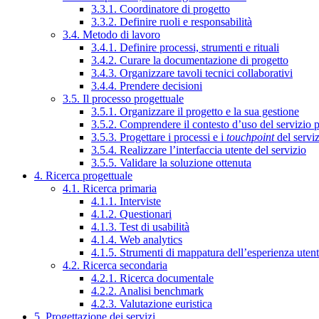
3.3.1. Coordinatore di progetto
3.3.2. Definire ruoli e responsabilità
3.4. Metodo di lavoro
3.4.1. Definire processi, strumenti e rituali
3.4.2. Curare la documentazione di progetto
3.4.3. Organizzare tavoli tecnici collaborativi
3.4.4. Prendere decisioni
3.5. Il processo progettuale
3.5.1. Organizzare il progetto e la sua gestione
3.5.2. Comprendere il contesto d’uso del servizio 
3.5.3. Progettare i processi e i
touchpoint
del servi
3.5.4. Realizzare l’interfaccia utente del servizio
3.5.5. Validare la soluzione ottenuta
4. Ricerca progettuale
4.1. Ricerca primaria
4.1.1. Interviste
4.1.2. Questionari
4.1.3. Test di usabilità
4.1.4. Web analytics
4.1.5. Strumenti di mappatura dell’esperienza uten
4.2. Ricerca secondaria
4.2.1. Ricerca documentale
4.2.2. Analisi benchmark
4.2.3. Valutazione euristica
5. Progettazione dei servizi