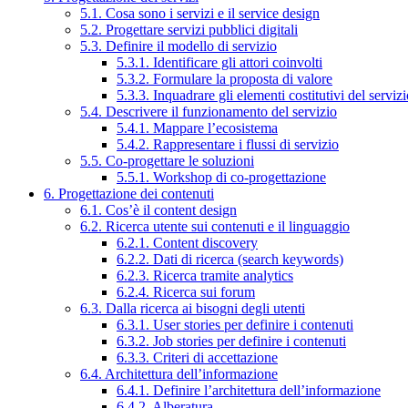
5.1. Cosa sono i servizi e il service design
5.2. Progettare servizi pubblici digitali
5.3. Definire il modello di servizio
5.3.1. Identificare gli attori coinvolti
5.3.2. Formulare la proposta di valore
5.3.3. Inquadrare gli elementi costitutivi del serviz
5.4. Descrivere il funzionamento del servizio
5.4.1. Mappare l’ecosistema
5.4.2. Rappresentare i flussi di servizio
5.5. Co-progettare le soluzioni
5.5.1. Workshop di co-progettazione
6. Progettazione dei contenuti
6.1. Cos’è il content design
6.2. Ricerca utente sui contenuti e il linguaggio
6.2.1. Content discovery
6.2.2. Dati di ricerca (search keywords)
6.2.3. Ricerca tramite analytics
6.2.4. Ricerca sui forum
6.3. Dalla ricerca ai bisogni degli utenti
6.3.1. User stories per definire i contenuti
6.3.2. Job stories per definire i contenuti
6.3.3. Criteri di accettazione
6.4. Architettura dell’informazione
6.4.1. Definire l’architettura dell’informazione
6.4.2. Alberatura