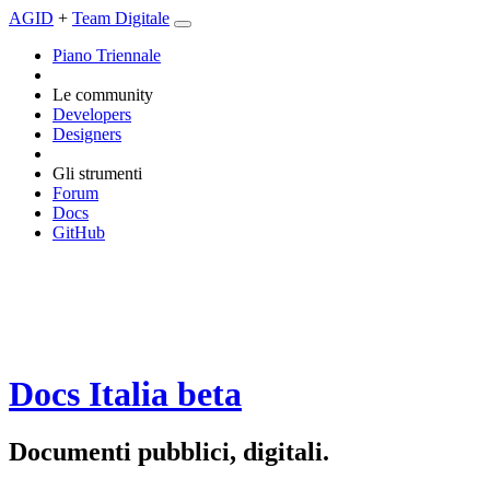
AGID
+
Team Digitale
Piano Triennale
Le community
Developers
Designers
Gli strumenti
Forum
Docs
GitHub
Docs Italia
beta
Documenti pubblici, digitali.