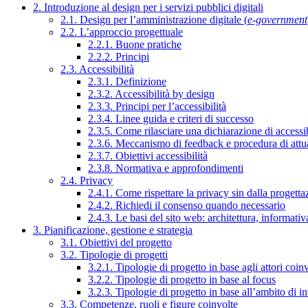
2. Introduzione al design per i servizi pubblici digitali
2.1. Design per l’amministrazione digitale (
e-government
2.2. L’approccio progettuale
2.2.1. Buone pratiche
2.2.2. Principi
2.3. Accessibilità
2.3.1. Definizione
2.3.2. Accessibilità by design
2.3.3. Principi per l’accessibilità
2.3.4. Linee guida e criteri di successo
2.3.5. Come rilasciare una dichiarazione di accessib
2.3.6. Meccanismo di feedback e procedura di attu
2.3.7. Obiettivi accessibilità
2.3.8. Normativa e approfondimenti
2.4. Privacy
2.4.1. Come rispettare la privacy sin dalla progettaz
2.4.2. Richiedi il consenso quando necessario
2.4.3. Le basi del sito web: architettura, informati
3. Pianificazione, gestione e strategia
3.1. Obiettivi del progetto
3.2. Tipologie di progetti
3.2.1. Tipologie di progetto in base agli attori coinv
3.2.2. Tipologie di progetto in base al focus
3.2.3. Tipologie di progetto in base all’ambito di i
3.3. Competenze, ruoli e figure coinvolte