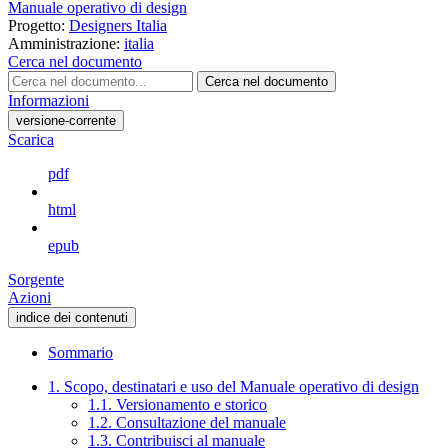
Manuale operativo di design
Progetto:
Designers Italia
Amministrazione:
italia
Cerca nel documento
Cerca nel documento
Informazioni
versione-corrente
Scarica
pdf
html
epub
Sorgente
Azioni
indice dei contenuti
Sommario
1. Scopo, destinatari e uso del Manuale operativo di design
1.1. Versionamento e storico
1.2. Consultazione del manuale
1.3. Contribuisci al manuale