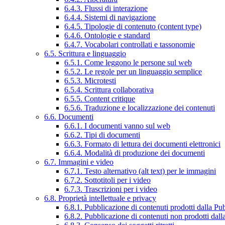
6.4.3. Flussi di interazione
6.4.4. Sistemi di navigazione
6.4.5. Tipologie di contenuto (content type)
6.4.6. Ontologie e standard
6.4.7. Vocabolari controllati e tassonomie
6.5. Scrittura e linguaggio
6.5.1. Come leggono le persone sul web
6.5.2. Le regole per un linguaggio semplice
6.5.3. Microtesti
6.5.4. Scrittura collaborativa
6.5.5. Content critique
6.5.6. Traduzione e localizzazione dei contenuti
6.6. Documenti
6.6.1. I documenti vanno sul web
6.6.2. Tipi di documenti
6.6.3. Formato di lettura dei documenti elettronici
6.6.4. Modalità di produzione dei documenti
6.7. Immagini e video
6.7.1. Testo alternativo (alt text) per le immagini
6.7.2. Sottotitoli per i video
6.7.3. Trascrizioni per i video
6.8. Proprietà intellettuale e privacy
6.8.1. Pubblicazione di contenuti prodotti dalla P
6.8.2. Pubblicazione di contenuti non prodotti dal