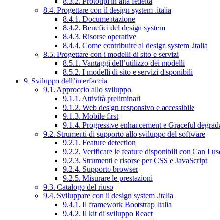
8.3.2. Prototipi in alta fedeltà
8.4. Progettare con il design system .italia
8.4.1. Documentazione
8.4.2. Benefici del design system
8.4.3. Risorse operative
8.4.4. Come contribuire al design system .italia
8.5. Progettare con i modelli di sito e servizi
8.5.1. Vantaggi dell’utilizzo dei modelli
8.5.2. I modelli di sito e servizi disponibili
9. Sviluppo dell’interfaccia
9.1. Approccio allo sviluppo
9.1.1. Attività preliminari
9.1.2. Web design responsivo e accessibile
9.1.3. Mobile first
9.1.4. Progressive enhancement e Graceful degrad
9.2. Strumenti di supporto allo sviluppo del software
9.2.1. Feature detection
9.2.2. Verificare le feature disponibili con Can I us
9.2.3. Strumenti e risorse per CSS e JavaScript
9.2.4. Supporto browser
9.2.5. Misurare le prestazioni
9.3. Catalogo del riuso
9.4. Sviluppare con il design system .italia
9.4.1. Il framework Bootstrap Italia
9.4.2. Il kit di sviluppo React