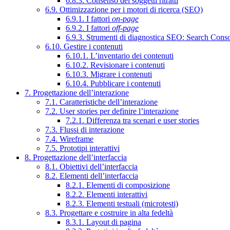
6.8.3. Consenso dei soggetti ritratti
6.9. Ottimizzazione per i motori di ricerca (SEO)
6.9.1. I fattori
on-page
6.9.2. I fattori
off-page
6.9.3. Strumenti di diagnostica SEO: Search Cons
6.10. Gestire i contenuti
6.10.1. L’inventario dei contenuti
6.10.2. Revisionare i contenuti
6.10.3. Migrare i contenuti
6.10.4. Pubblicare i contenuti
7. Progettazione dell’interazione
7.1. Caratteristiche dell’interazione
7.2. User stories per definire l’interazione
7.2.1. Differenza tra scenari e user stories
7.3. Flussi di interazione
7.4. Wireframe
7.5. Prototipi interattivi
8. Progettazione dell’interfaccia
8.1. Obiettivi dell’interfaccia
8.2. Elementi dell’interfaccia
8.2.1. Elementi di composizione
8.2.2. Elementi interattivi
8.2.3. Elementi testuali (microtesti)
8.3. Progettare e costruire in alta fedeltà
8.3.1. Layout di pagina