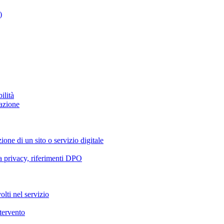
)
ilità
azione
ione di un sito o servizio digitale
va privacy, riferimenti DPO
olti nel servizio
ntervento