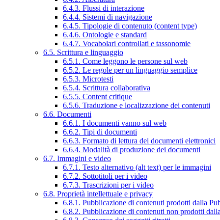
6.4.3. Flussi di interazione
6.4.4. Sistemi di navigazione
6.4.5. Tipologie di contenuto (content type)
6.4.6. Ontologie e standard
6.4.7. Vocabolari controllati e tassonomie
6.5. Scrittura e linguaggio
6.5.1. Come leggono le persone sul web
6.5.2. Le regole per un linguaggio semplice
6.5.3. Microtesti
6.5.4. Scrittura collaborativa
6.5.5. Content critique
6.5.6. Traduzione e localizzazione dei contenuti
6.6. Documenti
6.6.1. I documenti vanno sul web
6.6.2. Tipi di documenti
6.6.3. Formato di lettura dei documenti elettronici
6.6.4. Modalità di produzione dei documenti
6.7. Immagini e video
6.7.1. Testo alternativo (alt text) per le immagini
6.7.2. Sottotitoli per i video
6.7.3. Trascrizioni per i video
6.8. Proprietà intellettuale e privacy
6.8.1. Pubblicazione di contenuti prodotti dalla P
6.8.2. Pubblicazione di contenuti non prodotti dal