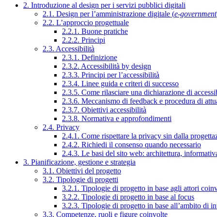
2. Introduzione al design per i servizi pubblici digitali
2.1. Design per l’amministrazione digitale (
e-government
2.2. L’approccio progettuale
2.2.1. Buone pratiche
2.2.2. Principi
2.3. Accessibilità
2.3.1. Definizione
2.3.2. Accessibilità by design
2.3.3. Principi per l’accessibilità
2.3.4. Linee guida e criteri di successo
2.3.5. Come rilasciare una dichiarazione di accessib
2.3.6. Meccanismo di feedback e procedura di attu
2.3.7. Obiettivi accessibilità
2.3.8. Normativa e approfondimenti
2.4. Privacy
2.4.1. Come rispettare la privacy sin dalla progettaz
2.4.2. Richiedi il consenso quando necessario
2.4.3. Le basi del sito web: architettura, informati
3. Pianificazione, gestione e strategia
3.1. Obiettivi del progetto
3.2. Tipologie di progetti
3.2.1. Tipologie di progetto in base agli attori coinv
3.2.2. Tipologie di progetto in base al focus
3.2.3. Tipologie di progetto in base all’ambito di i
3.3. Competenze, ruoli e figure coinvolte