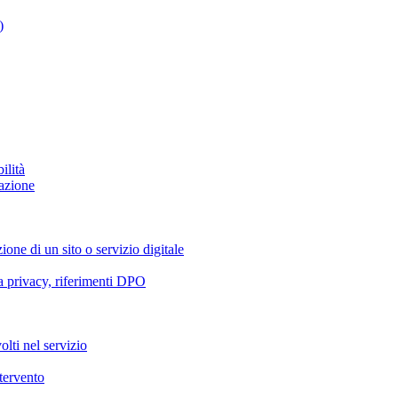
)
ilità
azione
ione di un sito o servizio digitale
va privacy, riferimenti DPO
olti nel servizio
ntervento