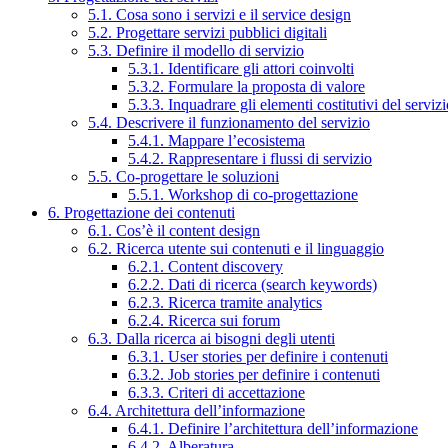
5.1. Cosa sono i servizi e il service design
5.2. Progettare servizi pubblici digitali
5.3. Definire il modello di servizio
5.3.1. Identificare gli attori coinvolti
5.3.2. Formulare la proposta di valore
5.3.3. Inquadrare gli elementi costitutivi del serviz
5.4. Descrivere il funzionamento del servizio
5.4.1. Mappare l’ecosistema
5.4.2. Rappresentare i flussi di servizio
5.5. Co-progettare le soluzioni
5.5.1. Workshop di co-progettazione
6. Progettazione dei contenuti
6.1. Cos’è il content design
6.2. Ricerca utente sui contenuti e il linguaggio
6.2.1. Content discovery
6.2.2. Dati di ricerca (search keywords)
6.2.3. Ricerca tramite analytics
6.2.4. Ricerca sui forum
6.3. Dalla ricerca ai bisogni degli utenti
6.3.1. User stories per definire i contenuti
6.3.2. Job stories per definire i contenuti
6.3.3. Criteri di accettazione
6.4. Architettura dell’informazione
6.4.1. Definire l’architettura dell’informazione
6.4.2. Alberatura