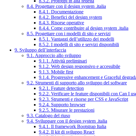
8.3.2. Prototipi in alta fedeltà
8.4. Progettare con il design system .italia
8.4.1. Documentazione
8.4.2. Benefici del design system
8.4.3. Risorse operative
8.4.4. Come contribuire al design system .italia
8.5. Progettare con i modelli di sito e servizi
8.5.1. Vantaggi dell’utilizzo dei modelli
8.5.2. I modelli di sito e servizi disponibili
9. Sviluppo dell’interfaccia
9.1. Approccio allo sviluppo
9.1.1. Attività preliminari
9.1.2. Web design responsivo e accessibile
9.1.3. Mobile first
9.1.4. Progressive enhancement e Graceful degrad
9.2. Strumenti di supporto allo sviluppo del software
9.2.1. Feature detection
9.2.2. Verificare le feature disponibili con Can I us
9.2.3. Strumenti e risorse per CSS e JavaScript
9.2.4. Supporto browser
9.2.5. Misurare le prestazioni
9.3. Catalogo del riuso
9.4. Sviluppare con il design system .italia
9.4.1. Il framework Bootstrap Italia
9.4.2. Il kit di sviluppo React