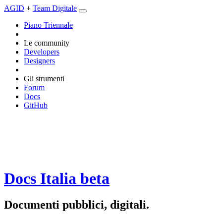
AGID
+
Team Digitale
Piano Triennale
Le community
Developers
Designers
Gli strumenti
Forum
Docs
GitHub
Docs Italia
beta
Documenti pubblici, digitali.