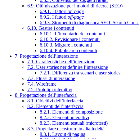
6.8.3. Consenso dei soggetti ritratti
6.9. Ottimizzazione per i motori di ricerca (SEO)
6.9.1. I fattori
on-page
6.9.2. I fattori
off-page
6.9.3. Strumenti di diagnostica SEO: Search Cons
6.10. Gestire i contenuti
6.10.1. L’inventario dei contenuti
6.10.2. Revisionare i contenuti
6.10.3. Migrare i contenuti
6.10.4. Pubblicare i contenuti
7. Progettazione dell’interazione
7.1. Caratteristiche dell’interazione
7.2. User stories per definire l’interazione
7.2.1. Differenza tra scenari e user stories
7.3. Flussi di interazione
7.4. Wireframe
7.5. Prototipi interattivi
8. Progettazione dell’interfaccia
8.1. Obiettivi dell’interfaccia
8.2. Elementi dell’interfaccia
8.2.1. Elementi di composizione
8.2.2. Elementi interattivi
8.2.3. Elementi testuali (microtesti)
8.3. Progettare e costruire in alta fedeltà
8.3.1. Layout di pagina