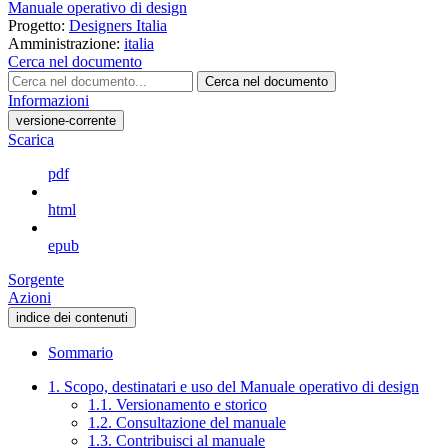
Manuale operativo di design
Progetto:
Designers Italia
Amministrazione:
italia
Cerca nel documento
Cerca nel documento
Informazioni
versione-corrente
Scarica
pdf
html
epub
Sorgente
Azioni
indice dei contenuti
Sommario
1. Scopo, destinatari e uso del Manuale operativo di design
1.1. Versionamento e storico
1.2. Consultazione del manuale
1.3. Contribuisci al manuale