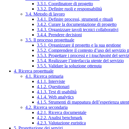
3.3.1. Coordinatore di progetto
3.3.2. Definire ruoli e responsabilità
3.4. Metodo di lavoro
3.4.1. Definire processi, strumenti e rituali
3.4.2. Curare la documentazione di progetto
3.4.3. Organizzare tavoli tecnici collaborativi
3.4.4. Prendere decisioni
3.5. Il processo progettuale
3.5.1. Organizzare il progetto e la sua gestione
3.5.2. Comprendere il contesto d’uso del servizio 
3.5.3. Progettare i processi e i
touchpoint
del servi
3.5.4. Realizzare l’interfaccia utente del servizio
3.5.5. Validare la soluzione ottenuta
4. Ricerca progettuale
4.1. Ricerca primaria
4.1.1. Interviste
4.1.2. Questionari
4.1.3. Test di usabilità
4.1.4. Web analytics
4.1.5. Strumenti di mappatura dell’esperienza uten
4.2. Ricerca secondaria
4.2.1. Ricerca documentale
4.2.2. Analisi benchmark
4.2.3. Valutazione euristica
5. Progettazione dei servizi