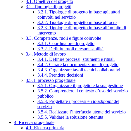
3.1. Obiettivi del progetto
3.2. Tipologie di progetti
3.2.1. Tipologie di progetto in base agli attori
coinvolti nel servizio
3.2.2. Tipologie di progetto in base al focus
3.2.3. Tipologie di progetto in base all’ambito di
intervento
3.3. Competenze, ruoli e figure coinvolte
3.3.1. Coordinatore di progetto
3.3.2. Definire ruoli e responsabilità
3.4. Metodo di lavoro
3.4.1. Definire processi, strumenti e rituali
3.4.2. Curare la documentazione di progetto
3.4.3. Organizzare tavoli tecnici collaborativi
3.4.4. Prendere decisioni
3.5. Il processo progettuale
3.5.1. Organizzare il progetto e la sua gestione
3.5.2. Comprendere il contesto d’uso del servizio
pubblico
3.5.3. Progettare i processi e i
touchpoint
del
servizio
3.5.4. Realizzare l’interfaccia utente del servizio
3.5.5. Validare la soluzione ottenuta
4. Ricerca progettuale
4.1. Ricerca primaria