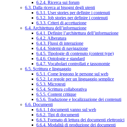
6.2.4. Ricerca sui forum
6.3. Dalla ricerca ai bisogni degli utenti
6.3.1. User stories per definire i contenuti
6.3.2. Job stories per definire i contenuti
6.3.3. Criteri di accettazione
6.4. Architettura dell’informazione
6.4.1. Definire l’architettura dell’informazione
6.4.2. Alberatura
6.4.3. Flussi di interazione
6.4.4. Sistemi di navigazione
6.4.5. Tipologie di contenuto (content type)
6.4.6. Ontologie e standard
6.4.7. Vocabolari controllati e tassonomie
6.5. Scrittura e linguaggio
6.5.1. Come leggono le persone sul web
6.5.2. Le regole per un linguaggio semplice
6.5.3. Microtesti
6.5.4. Scrittura collaborativa
6.5.5. Content critique
6.5.6. Traduzione e localizzazione dei contenuti
6.6. Documenti
6.6.1. I documenti vanno sul web
6.6.2. Tipi di documenti
6.6.3. Formato di lettura dei documenti elettronici
6.6.4. Modalità di produzione dei documenti