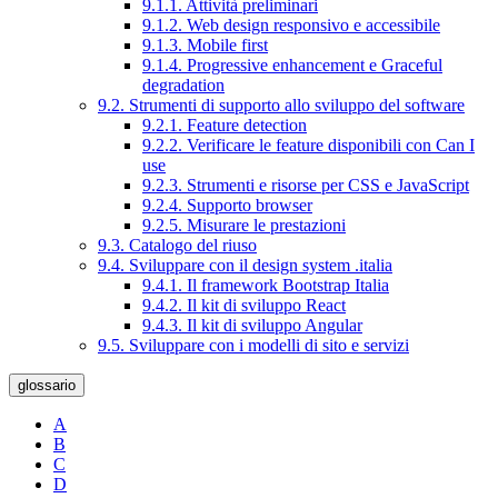
9.1.1. Attività preliminari
9.1.2. Web design responsivo e accessibile
9.1.3. Mobile first
9.1.4. Progressive enhancement e Graceful
degradation
9.2. Strumenti di supporto allo sviluppo del software
9.2.1. Feature detection
9.2.2. Verificare le feature disponibili con Can I
use
9.2.3. Strumenti e risorse per CSS e JavaScript
9.2.4. Supporto browser
9.2.5. Misurare le prestazioni
9.3. Catalogo del riuso
9.4. Sviluppare con il design system .italia
9.4.1. Il framework Bootstrap Italia
9.4.2. Il kit di sviluppo React
9.4.3. Il kit di sviluppo Angular
9.5. Sviluppare con i modelli di sito e servizi
glossario
A
B
C
D