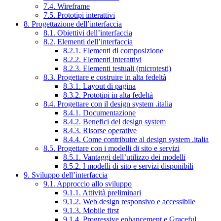
7.4. Wireframe
7.5. Prototipi interattivi
8. Progettazione dell’interfaccia
8.1. Obiettivi dell’interfaccia
8.2. Elementi dell’interfaccia
8.2.1. Elementi di composizione
8.2.2. Elementi interattivi
8.2.3. Elementi testuali (microtesti)
8.3. Progettare e costruire in alta fedeltà
8.3.1. Layout di pagina
8.3.2. Prototipi in alta fedeltà
8.4. Progettare con il design system .italia
8.4.1. Documentazione
8.4.2. Benefici del design system
8.4.3. Risorse operative
8.4.4. Come contribuire al design system .italia
8.5. Progettare con i modelli di sito e servizi
8.5.1. Vantaggi dell’utilizzo dei modelli
8.5.2. I modelli di sito e servizi disponibili
9. Sviluppo dell’interfaccia
9.1. Approccio allo sviluppo
9.1.1. Attività preliminari
9.1.2. Web design responsivo e accessibile
9.1.3. Mobile first
9.1.4. Progressive enhancement e Graceful