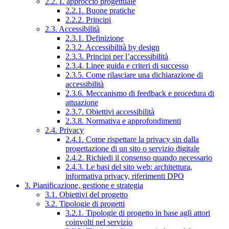
2.2. L’approccio progettuale
2.2.1. Buone pratiche
2.2.2. Principi
2.3. Accessibilità
2.3.1. Definizione
2.3.2. Accessibilità by design
2.3.3. Principi per l’accessibilità
2.3.4. Linee guida e criteri di successo
2.3.5. Come rilasciare una dichiarazione di
accessibilità
2.3.6. Meccanismo di feedback e procedura di
attuazione
2.3.7. Obiettivi accessibilità
2.3.8. Normativa e approfondimenti
2.4. Privacy
2.4.1. Come rispettare la privacy sin dalla
progettazione di un sito o servizio digitale
2.4.2. Richiedi il consenso quando necessario
2.4.3. Le basi del sito web: architettura,
informativa privacy, riferimenti DPO
3. Pianificazione, gestione e strategia
3.1. Obiettivi del progetto
3.2. Tipologie di progetti
3.2.1. Tipologie di progetto in base agli attori
coinvolti nel servizio