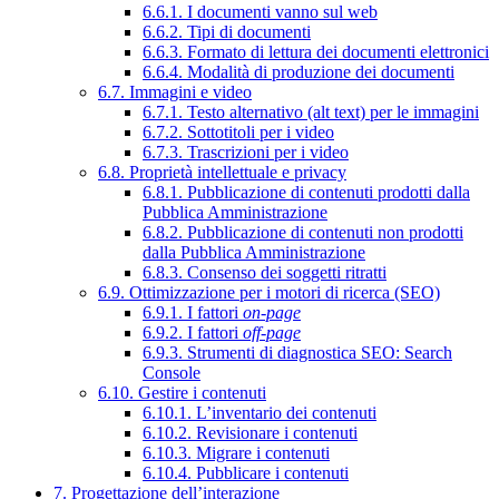
6.6.1. I documenti vanno sul web
6.6.2. Tipi di documenti
6.6.3. Formato di lettura dei documenti elettronici
6.6.4. Modalità di produzione dei documenti
6.7. Immagini e video
6.7.1. Testo alternativo (alt text) per le immagini
6.7.2. Sottotitoli per i video
6.7.3. Trascrizioni per i video
6.8. Proprietà intellettuale e privacy
6.8.1. Pubblicazione di contenuti prodotti dalla
Pubblica Amministrazione
6.8.2. Pubblicazione di contenuti non prodotti
dalla Pubblica Amministrazione
6.8.3. Consenso dei soggetti ritratti
6.9. Ottimizzazione per i motori di ricerca (SEO)
6.9.1. I fattori
on-page
6.9.2. I fattori
off-page
6.9.3. Strumenti di diagnostica SEO: Search
Console
6.10. Gestire i contenuti
6.10.1. L’inventario dei contenuti
6.10.2. Revisionare i contenuti
6.10.3. Migrare i contenuti
6.10.4. Pubblicare i contenuti
7. Progettazione dell’interazione