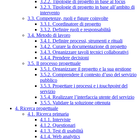
3.2.2. Tipologie di progetto in base al focus
3.2.3. Tipologie di progetto in base all’ambito di
intervento
3.3. Competenze, ruoli e figure coinvolte
3.3.1. Coordinatore di progetto
3.3.2. Definire ruoli e responsabilità
3.4. Metodo di lavoro
3.4.1. Definire processi, strumenti e rituali
3.4.2. Curare la documentazione di progetto
3.4.3. Organizzare tavoli tecnici collaborativi
3.4.4. Prendere decisioni
3.5. Il processo progettuale
3.5.1. Organizzare il progetto e la sua gestione
3.5.2. Comprendere il contesto d’uso del servizio
pubblico
3.5.3. Progettare i processi e i
touchpoint
del
servizio
3.5.4. Realizzare l’interfaccia utente del servizio
3.5.5. Validare la soluzione ottenuta
4. Ricerca progettuale
4.1. Ricerca primaria
4.1.1. Interviste
4.1.2. Questionari
4.1.3. Test di usabilità
4.1.4. Web analytics