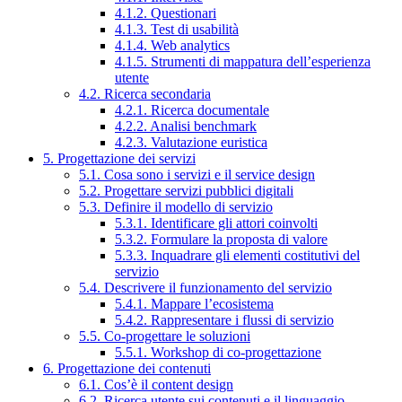
4.1.2. Questionari
4.1.3. Test di usabilità
4.1.4. Web analytics
4.1.5. Strumenti di mappatura dell’esperienza
utente
4.2. Ricerca secondaria
4.2.1. Ricerca documentale
4.2.2. Analisi benchmark
4.2.3. Valutazione euristica
5. Progettazione dei servizi
5.1. Cosa sono i servizi e il service design
5.2. Progettare servizi pubblici digitali
5.3. Definire il modello di servizio
5.3.1. Identificare gli attori coinvolti
5.3.2. Formulare la proposta di valore
5.3.3. Inquadrare gli elementi costitutivi del
servizio
5.4. Descrivere il funzionamento del servizio
5.4.1. Mappare l’ecosistema
5.4.2. Rappresentare i flussi di servizio
5.5. Co-progettare le soluzioni
5.5.1. Workshop di co-progettazione
6. Progettazione dei contenuti
6.1. Cos’è il content design
6.2. Ricerca utente sui contenuti e il linguaggio