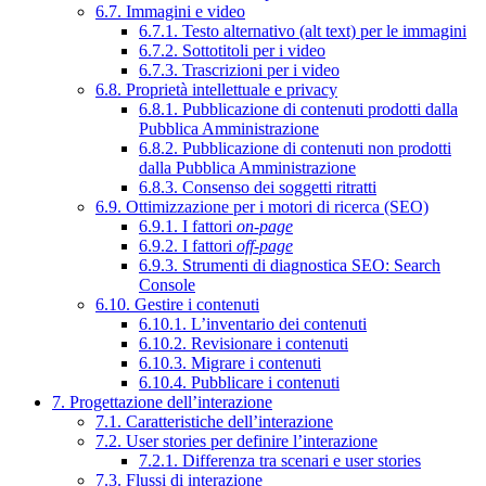
6.7. Immagini e video
6.7.1. Testo alternativo (alt text) per le immagini
6.7.2. Sottotitoli per i video
6.7.3. Trascrizioni per i video
6.8. Proprietà intellettuale e privacy
6.8.1. Pubblicazione di contenuti prodotti dalla
Pubblica Amministrazione
6.8.2. Pubblicazione di contenuti non prodotti
dalla Pubblica Amministrazione
6.8.3. Consenso dei soggetti ritratti
6.9. Ottimizzazione per i motori di ricerca (SEO)
6.9.1. I fattori
on-page
6.9.2. I fattori
off-page
6.9.3. Strumenti di diagnostica SEO: Search
Console
6.10. Gestire i contenuti
6.10.1. L’inventario dei contenuti
6.10.2. Revisionare i contenuti
6.10.3. Migrare i contenuti
6.10.4. Pubblicare i contenuti
7. Progettazione dell’interazione
7.1. Caratteristiche dell’interazione
7.2. User stories per definire l’interazione
7.2.1. Differenza tra scenari e user stories
7.3. Flussi di interazione