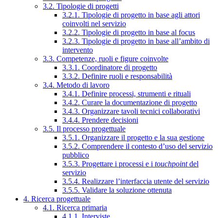
3.2. Tipologie di progetti
3.2.1. Tipologie di progetto in base agli attori
coinvolti nel servizio
3.2.2. Tipologie di progetto in base al focus
3.2.3. Tipologie di progetto in base all’ambito di
intervento
3.3. Competenze, ruoli e figure coinvolte
3.3.1. Coordinatore di progetto
3.3.2. Definire ruoli e responsabilità
3.4. Metodo di lavoro
3.4.1. Definire processi, strumenti e rituali
3.4.2. Curare la documentazione di progetto
3.4.3. Organizzare tavoli tecnici collaborativi
3.4.4. Prendere decisioni
3.5. Il processo progettuale
3.5.1. Organizzare il progetto e la sua gestione
3.5.2. Comprendere il contesto d’uso del servizio
pubblico
3.5.3. Progettare i processi e i
touchpoint
del
servizio
3.5.4. Realizzare l’interfaccia utente del servizio
3.5.5. Validare la soluzione ottenuta
4. Ricerca progettuale
4.1. Ricerca primaria
4.1.1. Interviste