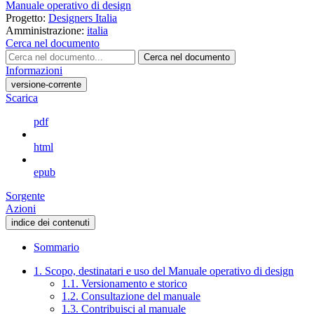
Manuale operativo di design
Progetto:
Designers Italia
Amministrazione:
italia
Cerca nel documento
Cerca nel documento
Informazioni
versione-corrente
Scarica
pdf
html
epub
Sorgente
Azioni
indice dei contenuti
Sommario
1. Scopo, destinatari e uso del Manuale operativo di design
1.1. Versionamento e storico
1.2. Consultazione del manuale
1.3. Contribuisci al manuale