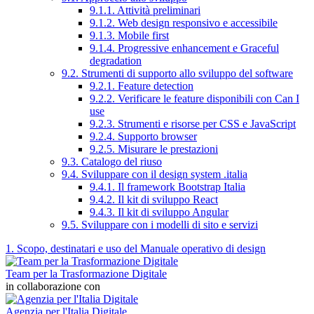
9.1.1. Attività preliminari
9.1.2. Web design responsivo e accessibile
9.1.3. Mobile first
9.1.4. Progressive enhancement e Graceful
degradation
9.2. Strumenti di supporto allo sviluppo del software
9.2.1. Feature detection
9.2.2. Verificare le feature disponibili con Can I
use
9.2.3. Strumenti e risorse per CSS e JavaScript
9.2.4. Supporto browser
9.2.5. Misurare le prestazioni
9.3. Catalogo del riuso
9.4. Sviluppare con il design system .italia
9.4.1. Il framework Bootstrap Italia
9.4.2. Il kit di sviluppo React
9.4.3. Il kit di sviluppo Angular
9.5. Sviluppare con i modelli di sito e servizi
1. Scopo, destinatari e uso del Manuale operativo di design
Team per la Trasformazione Digitale
in collaborazione con
Agenzia per l'Italia Digitale