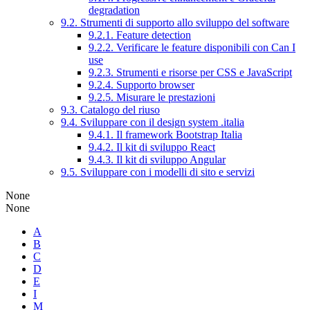
degradation
9.2. Strumenti di supporto allo sviluppo del software
9.2.1. Feature detection
9.2.2. Verificare le feature disponibili con Can I
use
9.2.3. Strumenti e risorse per CSS e JavaScript
9.2.4. Supporto browser
9.2.5. Misurare le prestazioni
9.3. Catalogo del riuso
9.4. Sviluppare con il design system .italia
9.4.1. Il framework Bootstrap Italia
9.4.2. Il kit di sviluppo React
9.4.3. Il kit di sviluppo Angular
9.5. Sviluppare con i modelli di sito e servizi
None
None
A
B
C
D
E
I
M