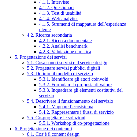
4.1.1. Interviste
4.1.2. Questionari
4.1.3. Test di usabilità
4.1.4. Web analytics
4.1.5. Strumenti di mappatura dell’esperienza
utente
4.2. Ricerca secondaria
4.2.1. Ricerca documentale
4.2.2. Analisi benchmark
4.2.3. Valutazione euristica
5. Progettazione dei servizi
5.1. Cosa sono i servizi e il service design
5.2. Progettare servizi pubblici digitali
5.3. Definire il modello di servizio
5.3.1. Identificare gli attori coinvolti
5.3.2. Formulare la proposta di valore
5.3.3. Inquadrare gli elementi costitutivi del
servizio
5.4. Descrivere il funzionamento del servizio
5.4.1. Mappare l’ecosistema
5.4.2. Rappresentare i flussi di servizio
5.5. Co-progettare le soluzioni
5.5.1. Workshop di co-progettazione
6. Progettazione dei contenuti
6.1. Cos’è il content design