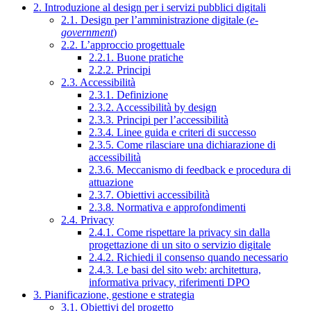
2. Introduzione al design per i servizi pubblici digitali
2.1. Design per l’amministrazione digitale (
e-
government
)
2.2. L’approccio progettuale
2.2.1. Buone pratiche
2.2.2. Principi
2.3. Accessibilità
2.3.1. Definizione
2.3.2. Accessibilità by design
2.3.3. Principi per l’accessibilità
2.3.4. Linee guida e criteri di successo
2.3.5. Come rilasciare una dichiarazione di
accessibilità
2.3.6. Meccanismo di feedback e procedura di
attuazione
2.3.7. Obiettivi accessibilità
2.3.8. Normativa e approfondimenti
2.4. Privacy
2.4.1. Come rispettare la privacy sin dalla
progettazione di un sito o servizio digitale
2.4.2. Richiedi il consenso quando necessario
2.4.3. Le basi del sito web: architettura,
informativa privacy, riferimenti DPO
3. Pianificazione, gestione e strategia
3.1. Obiettivi del progetto