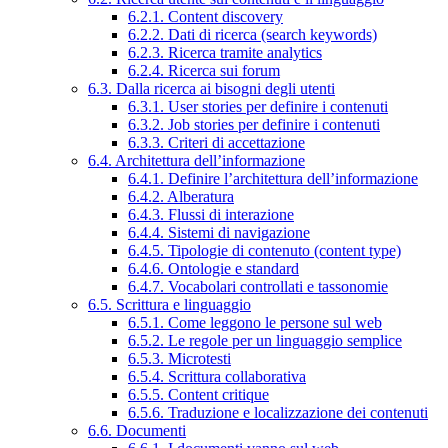
6.2.1. Content discovery
6.2.2. Dati di ricerca (search keywords)
6.2.3. Ricerca tramite analytics
6.2.4. Ricerca sui forum
6.3. Dalla ricerca ai bisogni degli utenti
6.3.1. User stories per definire i contenuti
6.3.2. Job stories per definire i contenuti
6.3.3. Criteri di accettazione
6.4. Architettura dell’informazione
6.4.1. Definire l’architettura dell’informazione
6.4.2. Alberatura
6.4.3. Flussi di interazione
6.4.4. Sistemi di navigazione
6.4.5. Tipologie di contenuto (content type)
6.4.6. Ontologie e standard
6.4.7. Vocabolari controllati e tassonomie
6.5. Scrittura e linguaggio
6.5.1. Come leggono le persone sul web
6.5.2. Le regole per un linguaggio semplice
6.5.3. Microtesti
6.5.4. Scrittura collaborativa
6.5.5. Content critique
6.5.6. Traduzione e localizzazione dei contenuti
6.6. Documenti