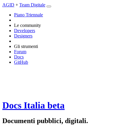
AGID
+
Team Digitale
Piano Triennale
Le community
Developers
Designers
Gli strumenti
Forum
Docs
GitHub
Docs Italia
beta
Documenti pubblici, digitali.