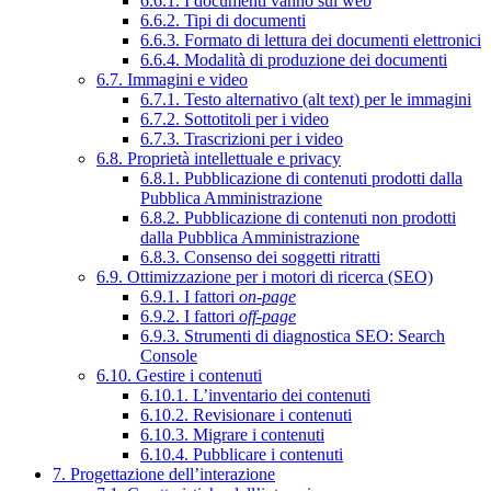
6.6.1. I documenti vanno sul web
6.6.2. Tipi di documenti
6.6.3. Formato di lettura dei documenti elettronici
6.6.4. Modalità di produzione dei documenti
6.7. Immagini e video
6.7.1. Testo alternativo (alt text) per le immagini
6.7.2. Sottotitoli per i video
6.7.3. Trascrizioni per i video
6.8. Proprietà intellettuale e privacy
6.8.1. Pubblicazione di contenuti prodotti dalla
Pubblica Amministrazione
6.8.2. Pubblicazione di contenuti non prodotti
dalla Pubblica Amministrazione
6.8.3. Consenso dei soggetti ritratti
6.9. Ottimizzazione per i motori di ricerca (SEO)
6.9.1. I fattori
on-page
6.9.2. I fattori
off-page
6.9.3. Strumenti di diagnostica SEO: Search
Console
6.10. Gestire i contenuti
6.10.1. L’inventario dei contenuti
6.10.2. Revisionare i contenuti
6.10.3. Migrare i contenuti
6.10.4. Pubblicare i contenuti
7. Progettazione dell’interazione