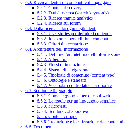
6.2. Ricerca utente sui contenuti e il linguaggio
6.2.1. Content discovery
6.2.2. Dati di ricerca (search keywords)
6.2.3. Ricerca tramite analytics
6.2.4. Ricerca sui forum
6.3. Dalla ricerca ai bisogni degli utenti
6.3.1. User stories per definire i contenuti
6.3.2. Job stories per definire i contenuti
6.3.3. Criteri di accettazione
6.4. Architettura dell’informazione
6.4.1. Definire l’architettura dell’informazione
6.4.2. Alberatura
6.4.3. Flussi di interazione
6.4.4. Sistemi di navigazione
6.4.5. Tipologie di contenuto (content type)
6.4.6. Ontologie e standard
6.4.7. Vocabolari controllati e tassonomie
6.5. Scrittura e linguaggio
6.5.1. Come leggono le persone sul web
6.5.2. Le regole per un linguaggio semplice
6.5.3. Microtesti
6.5.4. Scrittura collaborativa
6.5.5. Content critique
6.5.6. Traduzione e localizzazione dei contenuti
6.6. Documenti