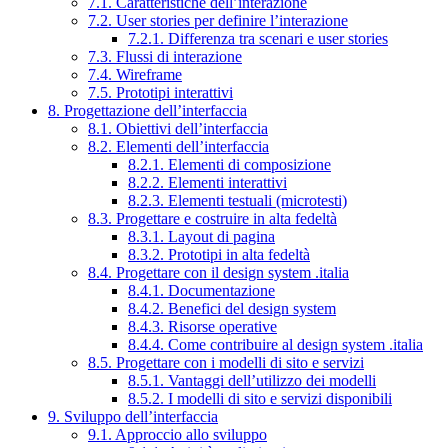
7.1. Caratteristiche dell’interazione
7.2. User stories per definire l’interazione
7.2.1. Differenza tra scenari e user stories
7.3. Flussi di interazione
7.4. Wireframe
7.5. Prototipi interattivi
8. Progettazione dell’interfaccia
8.1. Obiettivi dell’interfaccia
8.2. Elementi dell’interfaccia
8.2.1. Elementi di composizione
8.2.2. Elementi interattivi
8.2.3. Elementi testuali (microtesti)
8.3. Progettare e costruire in alta fedeltà
8.3.1. Layout di pagina
8.3.2. Prototipi in alta fedeltà
8.4. Progettare con il design system .italia
8.4.1. Documentazione
8.4.2. Benefici del design system
8.4.3. Risorse operative
8.4.4. Come contribuire al design system .italia
8.5. Progettare con i modelli di sito e servizi
8.5.1. Vantaggi dell’utilizzo dei modelli
8.5.2. I modelli di sito e servizi disponibili
9. Sviluppo dell’interfaccia
9.1. Approccio allo sviluppo