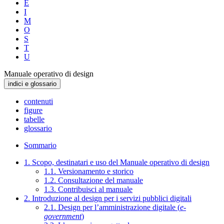
E
I
M
O
S
T
U
Manuale operativo di design
indici e glossario
contenuti
figure
tabelle
glossario
Sommario
1. Scopo, destinatari e uso del Manuale operativo di design
1.1. Versionamento e storico
1.2. Consultazione del manuale
1.3. Contribuisci al manuale
2. Introduzione al design per i servizi pubblici digitali
2.1. Design per l’amministrazione digitale (
e-
government
)