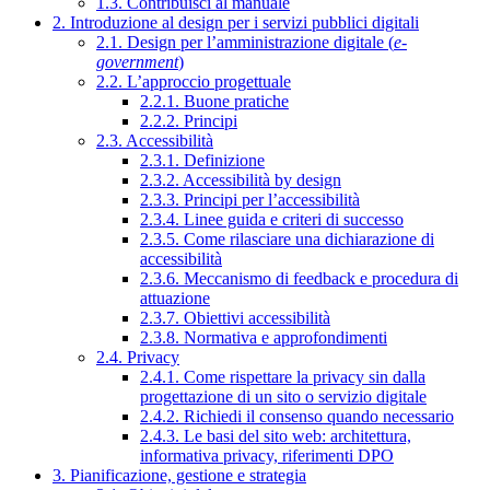
1.3. Contribuisci al manuale
2. Introduzione al design per i servizi pubblici digitali
2.1. Design per l’amministrazione digitale (
e-
government
)
2.2. L’approccio progettuale
2.2.1. Buone pratiche
2.2.2. Principi
2.3. Accessibilità
2.3.1. Definizione
2.3.2. Accessibilità by design
2.3.3. Principi per l’accessibilità
2.3.4. Linee guida e criteri di successo
2.3.5. Come rilasciare una dichiarazione di
accessibilità
2.3.6. Meccanismo di feedback e procedura di
attuazione
2.3.7. Obiettivi accessibilità
2.3.8. Normativa e approfondimenti
2.4. Privacy
2.4.1. Come rispettare la privacy sin dalla
progettazione di un sito o servizio digitale
2.4.2. Richiedi il consenso quando necessario
2.4.3. Le basi del sito web: architettura,
informativa privacy, riferimenti DPO
3. Pianificazione, gestione e strategia