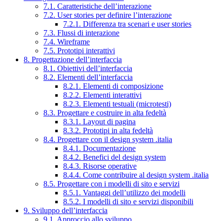
7.1. Caratteristiche dell’interazione
7.2. User stories per definire l’interazione
7.2.1. Differenza tra scenari e user stories
7.3. Flussi di interazione
7.4. Wireframe
7.5. Prototipi interattivi
8. Progettazione dell’interfaccia
8.1. Obiettivi dell’interfaccia
8.2. Elementi dell’interfaccia
8.2.1. Elementi di composizione
8.2.2. Elementi interattivi
8.2.3. Elementi testuali (microtesti)
8.3. Progettare e costruire in alta fedeltà
8.3.1. Layout di pagina
8.3.2. Prototipi in alta fedeltà
8.4. Progettare con il design system .italia
8.4.1. Documentazione
8.4.2. Benefici del design system
8.4.3. Risorse operative
8.4.4. Come contribuire al design system .italia
8.5. Progettare con i modelli di sito e servizi
8.5.1. Vantaggi dell’utilizzo dei modelli
8.5.2. I modelli di sito e servizi disponibili
9. Sviluppo dell’interfaccia
9.1. Approccio allo sviluppo