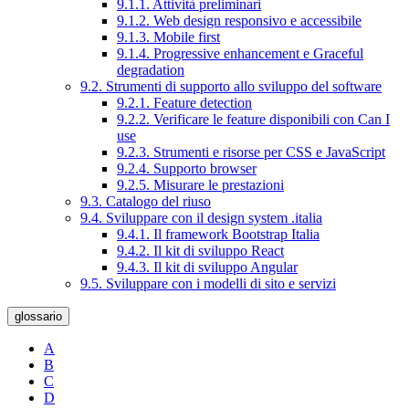
9.1.1. Attività preliminari
9.1.2. Web design responsivo e accessibile
9.1.3. Mobile first
9.1.4. Progressive enhancement e Graceful
degradation
9.2. Strumenti di supporto allo sviluppo del software
9.2.1. Feature detection
9.2.2. Verificare le feature disponibili con Can I
use
9.2.3. Strumenti e risorse per CSS e JavaScript
9.2.4. Supporto browser
9.2.5. Misurare le prestazioni
9.3. Catalogo del riuso
9.4. Sviluppare con il design system .italia
9.4.1. Il framework Bootstrap Italia
9.4.2. Il kit di sviluppo React
9.4.3. Il kit di sviluppo Angular
9.5. Sviluppare con i modelli di sito e servizi
glossario
A
B
C
D