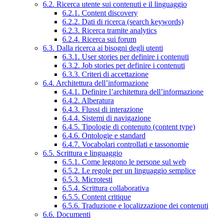
6.2. Ricerca utente sui contenuti e il linguaggio
6.2.1. Content discovery
6.2.2. Dati di ricerca (search keywords)
6.2.3. Ricerca tramite analytics
6.2.4. Ricerca sui forum
6.3. Dalla ricerca ai bisogni degli utenti
6.3.1. User stories per definire i contenuti
6.3.2. Job stories per definire i contenuti
6.3.3. Criteri di accettazione
6.4. Architettura dell’informazione
6.4.1. Definire l’architettura dell’informazione
6.4.2. Alberatura
6.4.3. Flussi di interazione
6.4.4. Sistemi di navigazione
6.4.5. Tipologie di contenuto (content type)
6.4.6. Ontologie e standard
6.4.7. Vocabolari controllati e tassonomie
6.5. Scrittura e linguaggio
6.5.1. Come leggono le persone sul web
6.5.2. Le regole per un linguaggio semplice
6.5.3. Microtesti
6.5.4. Scrittura collaborativa
6.5.5. Content critique
6.5.6. Traduzione e localizzazione dei contenuti
6.6. Documenti