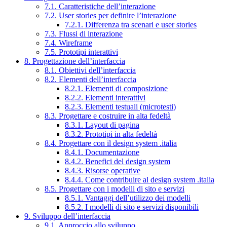
7.1. Caratteristiche dell’interazione
7.2. User stories per definire l’interazione
7.2.1. Differenza tra scenari e user stories
7.3. Flussi di interazione
7.4. Wireframe
7.5. Prototipi interattivi
8. Progettazione dell’interfaccia
8.1. Obiettivi dell’interfaccia
8.2. Elementi dell’interfaccia
8.2.1. Elementi di composizione
8.2.2. Elementi interattivi
8.2.3. Elementi testuali (microtesti)
8.3. Progettare e costruire in alta fedeltà
8.3.1. Layout di pagina
8.3.2. Prototipi in alta fedeltà
8.4. Progettare con il design system .italia
8.4.1. Documentazione
8.4.2. Benefici del design system
8.4.3. Risorse operative
8.4.4. Come contribuire al design system .italia
8.5. Progettare con i modelli di sito e servizi
8.5.1. Vantaggi dell’utilizzo dei modelli
8.5.2. I modelli di sito e servizi disponibili
9. Sviluppo dell’interfaccia
9.1. Approccio allo sviluppo