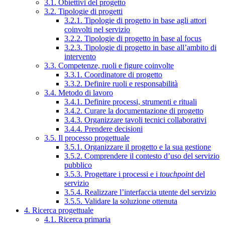
3.1. Obiettivi del progetto
3.2. Tipologie di progetti
3.2.1. Tipologie di progetto in base agli attori
coinvolti nel servizio
3.2.2. Tipologie di progetto in base al focus
3.2.3. Tipologie di progetto in base all’ambito di
intervento
3.3. Competenze, ruoli e figure coinvolte
3.3.1. Coordinatore di progetto
3.3.2. Definire ruoli e responsabilità
3.4. Metodo di lavoro
3.4.1. Definire processi, strumenti e rituali
3.4.2. Curare la documentazione di progetto
3.4.3. Organizzare tavoli tecnici collaborativi
3.4.4. Prendere decisioni
3.5. Il processo progettuale
3.5.1. Organizzare il progetto e la sua gestione
3.5.2. Comprendere il contesto d’uso del servizio
pubblico
3.5.3. Progettare i processi e i
touchpoint
del
servizio
3.5.4. Realizzare l’interfaccia utente del servizio
3.5.5. Validare la soluzione ottenuta
4. Ricerca progettuale
4.1. Ricerca primaria