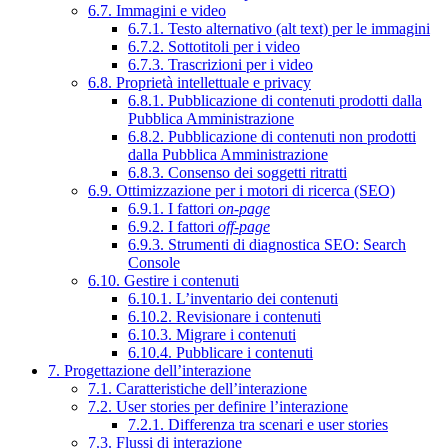
6.7. Immagini e video
6.7.1. Testo alternativo (alt text) per le immagini
6.7.2. Sottotitoli per i video
6.7.3. Trascrizioni per i video
6.8. Proprietà intellettuale e privacy
6.8.1. Pubblicazione di contenuti prodotti dalla
Pubblica Amministrazione
6.8.2. Pubblicazione di contenuti non prodotti
dalla Pubblica Amministrazione
6.8.3. Consenso dei soggetti ritratti
6.9. Ottimizzazione per i motori di ricerca (SEO)
6.9.1. I fattori
on-page
6.9.2. I fattori
off-page
6.9.3. Strumenti di diagnostica SEO: Search
Console
6.10. Gestire i contenuti
6.10.1. L’inventario dei contenuti
6.10.2. Revisionare i contenuti
6.10.3. Migrare i contenuti
6.10.4. Pubblicare i contenuti
7. Progettazione dell’interazione
7.1. Caratteristiche dell’interazione
7.2. User stories per definire l’interazione
7.2.1. Differenza tra scenari e user stories
7.3. Flussi di interazione