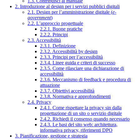
1.3. Contribuisci al manuale
2. Introduzione al design per i servizi pubblici digitali
2.1. Design per l’amministrazione digitale (
e-
government
)
2.2. L’approccio progettuale
2.2.1. Buone pratiche
2.2.2. Principi
2.3. Accessibilità
2.3.1. Definizione
2.3.2. Accessibilità by design
2.3.3. Principi per l’accessibilità
2.3.4. Linee guida e criteri di successo
2.3.5. Come rilasciare una dichiarazione di
accessibilità
2.3.6. Meccanismo di feedback e procedura di
attuazione
2.3.7. Obiettivi accessibilità
2.3.8. Normativa e approfondimenti
2.4. Privacy
2.4.1. Come rispettare la privacy sin dalla
progettazione di un sito o servizio digitale
2.4.2. Richiedi il consenso quando necessario
2.4.3. Le basi del sito web: architettura,
informativa privacy, riferimenti DPO
3. Pianificazione, gestione e strategia