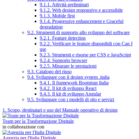
9.1.1. Attività preliminari
9.1.2. Web design responsivo e accessibile
9.1.3. Mobile first
9.1.4. Progressive enhancement e Graceful
degradation
9.2. Strumenti di supporto allo sviluppo del software
9.2.1. Feature detection
9.2.2. Verificare le feature disponibili con Can I
use
9.2.3. Strumenti e risorse per CSS e JavaScript
9.2.4. Supporto browser
9.2.5. Misurare le prestazioni
9.3. Catalogo del riuso
9.4. Sviluppare con il design system .italia
9.4.1. Il framework Bootstrap Italia
9.4.2. Il kit di sviluppo React
9.4.3. Il kit di sviluppo Angular
9.5. Sviluppare con i modelli di sito e servizi
1. Scopo, destinatari e uso del Manuale operativo di design
Team per la Trasformazione Digitale
in collaborazione con
Agenzia per l'Italia Digitale