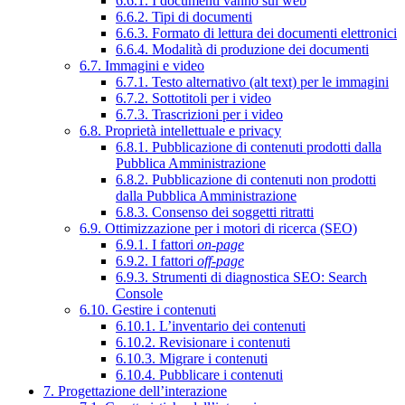
6.6.1. I documenti vanno sul web
6.6.2. Tipi di documenti
6.6.3. Formato di lettura dei documenti elettronici
6.6.4. Modalità di produzione dei documenti
6.7. Immagini e video
6.7.1. Testo alternativo (alt text) per le immagini
6.7.2. Sottotitoli per i video
6.7.3. Trascrizioni per i video
6.8. Proprietà intellettuale e privacy
6.8.1. Pubblicazione di contenuti prodotti dalla
Pubblica Amministrazione
6.8.2. Pubblicazione di contenuti non prodotti
dalla Pubblica Amministrazione
6.8.3. Consenso dei soggetti ritratti
6.9. Ottimizzazione per i motori di ricerca (SEO)
6.9.1. I fattori
on-page
6.9.2. I fattori
off-page
6.9.3. Strumenti di diagnostica SEO: Search
Console
6.10. Gestire i contenuti
6.10.1. L’inventario dei contenuti
6.10.2. Revisionare i contenuti
6.10.3. Migrare i contenuti
6.10.4. Pubblicare i contenuti
7. Progettazione dell’interazione