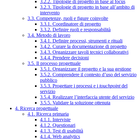
3.2.2. Tipologie di progetto in base al focus
3.2.3. Tipologie di progetto in base all’ambito di
intervento
3.3. Competenze, ruoli e figure coinvolte
3.3.1. Coordinatore di progetto
3.3.2. Definire ruoli e responsabilità
3.4. Metodo di lavoro
3.4.1. Definire processi, strumenti e rituali
3.4.2. Curare la documentazione di progetto
3.4.3. Organizzare tavoli tecnici collaborativi
3.4.4. Prendere decisioni
3.5. Il processo progettuale
3.5.1. Organizzare il progetto e la sua gestione
3.5.2. Comprendere il contesto d’uso del servizio
pubblico
3.5.3. Progettare i processi e i
touchpoint
del
servizio
3.5.4. Realizzare l’interfaccia utente del servizio
3.5.5. Validare la soluzione ottenuta
4. Ricerca progettuale
4.1. Ricerca primaria
4.1.1. Interviste
4.1.2. Questionari
4.1.3. Test di usabilità
4.1.4. Web analytics