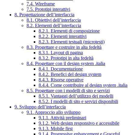
7.4. Wireframe
7.5. Prototipi interattivi
8. Progettazione dell’interfaccia
8.1. Obiettivi dell’interfaccia
8.2. Elementi dell’interfaccia
8.2.1. Elementi di composizione
8.2.2. Elementi interattivi
8.2.3. Elementi testuali (microtesti)
8.3. Progettare e costruire in alta fedeltà
8.3.1. Layout di pagina
8.3.2. Prototipi in alta fedeltà
8.4. Progettare con il design system .italia
8.4.1. Documentazione
8.4.2. Benefici del design system
8.4.3. Risorse operative
8.4.4. Come contribuire al design system .italia
8.5. Progettare con i modelli di sito e servizi
8.5.1. Vantaggi dell’utilizzo dei modelli
8.5.2. I modelli di sito e servizi disponibili
9. Sviluppo dell’interfaccia
9.1. Approccio allo sviluppo
9.1.1. Attività preliminari
9.1.2. Web design responsivo e accessibile
9.1.3. Mobile first
9.1.4. Progressive enhancement e Graceful