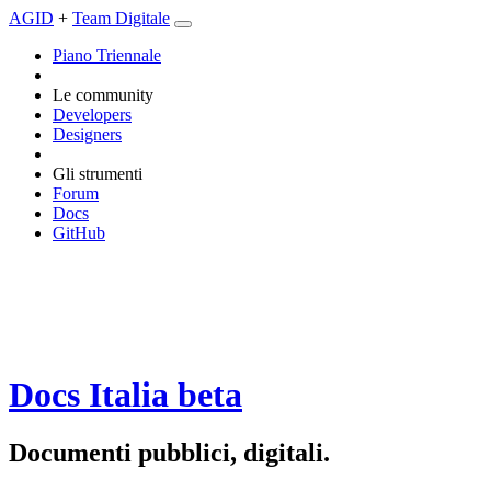
AGID
+
Team Digitale
Piano Triennale
Le community
Developers
Designers
Gli strumenti
Forum
Docs
GitHub
Docs Italia
beta
Documenti pubblici, digitali.