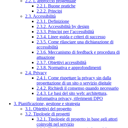
2.2. L’approccio progettuale
2.2.1. Buone pratiche
2.2.2. Principi
2.3. Accessibilità
2.3.1. Definizione
2.3.2. Accessibilità by design
2.3.3. Principi per l’accessibilità
2.3.4. Linee guida e criteri di successo
2.3.5. Come rilasciare una dichiarazione di
accessibilità
2.3.6. Meccanismo di feedback e procedura di
attuazione
2.3.7. Obiettivi accessibilità
2.3.8. Normativa e approfondimenti
2.4. Privacy
2.4.1. Come rispettare la privacy sin dalla
progettazione di un sito o servizio digitale
2.4.2. Richiedi il consenso quando necessario
2.4.3. Le basi del sito web: architettura,
informativa privacy, riferimenti DPO
3. Pianificazione, gestione e strategia
3.1. Obiettivi del progetto
3.2. Tipologie di progetti
3.2.1. Tipologie di progetto in base agli attori
coinvolti nel servizio