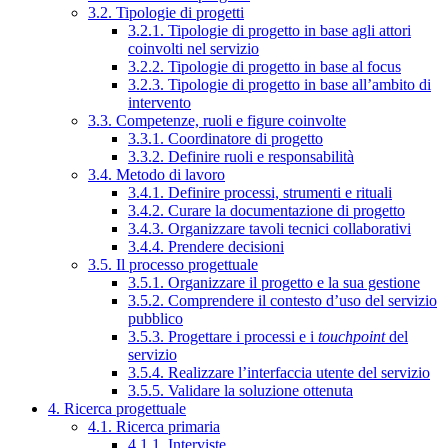
3.2. Tipologie di progetti
3.2.1. Tipologie di progetto in base agli attori
coinvolti nel servizio
3.2.2. Tipologie di progetto in base al focus
3.2.3. Tipologie di progetto in base all’ambito di
intervento
3.3. Competenze, ruoli e figure coinvolte
3.3.1. Coordinatore di progetto
3.3.2. Definire ruoli e responsabilità
3.4. Metodo di lavoro
3.4.1. Definire processi, strumenti e rituali
3.4.2. Curare la documentazione di progetto
3.4.3. Organizzare tavoli tecnici collaborativi
3.4.4. Prendere decisioni
3.5. Il processo progettuale
3.5.1. Organizzare il progetto e la sua gestione
3.5.2. Comprendere il contesto d’uso del servizio
pubblico
3.5.3. Progettare i processi e i
touchpoint
del
servizio
3.5.4. Realizzare l’interfaccia utente del servizio
3.5.5. Validare la soluzione ottenuta
4. Ricerca progettuale
4.1. Ricerca primaria
4.1.1. Interviste