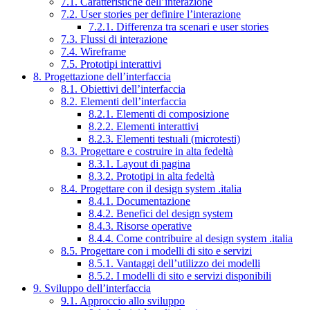
7.1. Caratteristiche dell’interazione
7.2. User stories per definire l’interazione
7.2.1. Differenza tra scenari e user stories
7.3. Flussi di interazione
7.4. Wireframe
7.5. Prototipi interattivi
8. Progettazione dell’interfaccia
8.1. Obiettivi dell’interfaccia
8.2. Elementi dell’interfaccia
8.2.1. Elementi di composizione
8.2.2. Elementi interattivi
8.2.3. Elementi testuali (microtesti)
8.3. Progettare e costruire in alta fedeltà
8.3.1. Layout di pagina
8.3.2. Prototipi in alta fedeltà
8.4. Progettare con il design system .italia
8.4.1. Documentazione
8.4.2. Benefici del design system
8.4.3. Risorse operative
8.4.4. Come contribuire al design system .italia
8.5. Progettare con i modelli di sito e servizi
8.5.1. Vantaggi dell’utilizzo dei modelli
8.5.2. I modelli di sito e servizi disponibili
9. Sviluppo dell’interfaccia
9.1. Approccio allo sviluppo