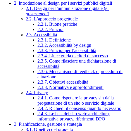
2. Introduzione al design per i servizi pubblici digitali
2.1. Design per l’amministrazione digitale (
e-
government
)
2.2. L’approccio progettuale
2.2.1. Buone pratiche
2.2.2. Principi
2.3. Accessibilità
2.3.1. Definizione
2.3.2. Accessibilità by design
2.3.3. Principi per l’accessibilità
2.3.4. Linee guida e criteri di successo
2.3.5. Come rilasciare una dichiarazione di
accessibilità
2.3.6. Meccanismo di feedback e procedura di
attuazione
2.3.7. Obiettivi accessibilità
2.3.8. Normativa e approfondimenti
2.4. Privacy
2.4.1. Come rispettare la privacy sin dalla
progettazione di un sito o servizio digitale
2.4.2. Richiedi il consenso quando necessario
2.4.3. Le basi del sito web: architettura,
informativa privacy, riferimenti DPO
3. Pianificazione, gestione e strategia
3.1. Obiettivi del progetto