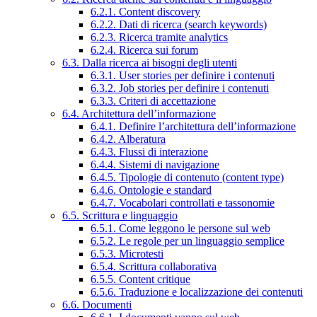
6.2.1. Content discovery
6.2.2. Dati di ricerca (search keywords)
6.2.3. Ricerca tramite analytics
6.2.4. Ricerca sui forum
6.3. Dalla ricerca ai bisogni degli utenti
6.3.1. User stories per definire i contenuti
6.3.2. Job stories per definire i contenuti
6.3.3. Criteri di accettazione
6.4. Architettura dell’informazione
6.4.1. Definire l’architettura dell’informazione
6.4.2. Alberatura
6.4.3. Flussi di interazione
6.4.4. Sistemi di navigazione
6.4.5. Tipologie di contenuto (content type)
6.4.6. Ontologie e standard
6.4.7. Vocabolari controllati e tassonomie
6.5. Scrittura e linguaggio
6.5.1. Come leggono le persone sul web
6.5.2. Le regole per un linguaggio semplice
6.5.3. Microtesti
6.5.4. Scrittura collaborativa
6.5.5. Content critique
6.5.6. Traduzione e localizzazione dei contenuti
6.6. Documenti