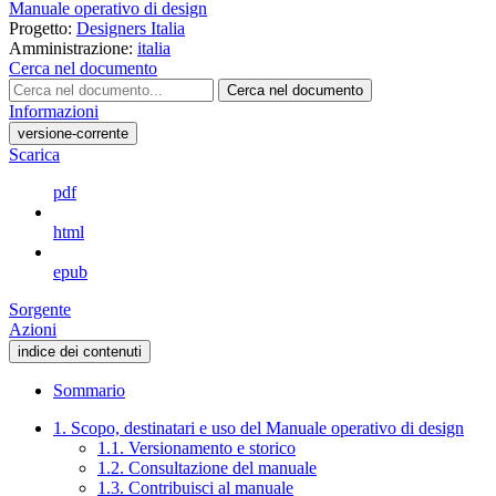
Manuale operativo di design
Progetto:
Designers Italia
Amministrazione:
italia
Cerca nel documento
Cerca nel documento
Informazioni
versione-corrente
Scarica
pdf
html
epub
Sorgente
Azioni
indice dei contenuti
Sommario
1. Scopo, destinatari e uso del Manuale operativo di design
1.1. Versionamento e storico
1.2. Consultazione del manuale
1.3. Contribuisci al manuale