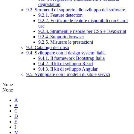
degradation
9.2. Strumenti di supporto allo sviluppo del software
9.2.1. Feature detection
9.2.2. Verificare le feature disponibili con Can I
use
9.2.3. Strumenti e risorse per CSS e JavaScript
9.2.4. Supporto browser
9.2.5. Misurare le prestazioni
9.3. Catalogo del riuso
9.4. Sviluppare con il design system .italia
9.4.1. Il framework Bootstrap Italia
9.4.2. Il kit di sviluppo React
9.4.3. Il kit di sviluppo Angular
9.5. Sviluppare con i modelli di sito e servizi
None
None
A
B
C
D
E
I
M