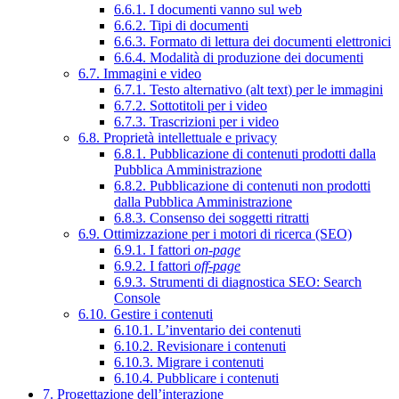
6.6.1. I documenti vanno sul web
6.6.2. Tipi di documenti
6.6.3. Formato di lettura dei documenti elettronici
6.6.4. Modalità di produzione dei documenti
6.7. Immagini e video
6.7.1. Testo alternativo (alt text) per le immagini
6.7.2. Sottotitoli per i video
6.7.3. Trascrizioni per i video
6.8. Proprietà intellettuale e privacy
6.8.1. Pubblicazione di contenuti prodotti dalla
Pubblica Amministrazione
6.8.2. Pubblicazione di contenuti non prodotti
dalla Pubblica Amministrazione
6.8.3. Consenso dei soggetti ritratti
6.9. Ottimizzazione per i motori di ricerca (SEO)
6.9.1. I fattori
on-page
6.9.2. I fattori
off-page
6.9.3. Strumenti di diagnostica SEO: Search
Console
6.10. Gestire i contenuti
6.10.1. L’inventario dei contenuti
6.10.2. Revisionare i contenuti
6.10.3. Migrare i contenuti
6.10.4. Pubblicare i contenuti
7. Progettazione dell’interazione