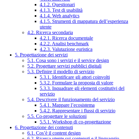
4.1.2. Questionari
4.1.3. Test di usabilità
4.1.4. Web analytics
4.1.5. Strumenti di mappatura dell’esperienza
utente
4.2. Ricerca secondaria
4.2.1. Ricerca documentale
4.2.2. Analisi benchmark
4.2.3. Valutazione euristica
5. Progettazione dei servizi
5.1. Cosa sono i servizi e il service design
5.2. Progettare servizi pubblici digitali
5.3. Definire il modello di servizio
5.3.1. Identificare gli attori coinvolti
5.3.2. Formulare la proposta di valore
5.3.3. Inquadrare gli elementi costitutivi del
servizio
5.4. Descrivere il funzionamento del servizio
5.4.1. Mappare l’ecosistema
5.4.2. Rappresentare i flussi di servizio
5.5. Co-progettare le soluzioni
5.5.1. Workshop di co-progettazione
6. Progettazione dei contenuti
6.1. Cos’è il content design
6.2. Ricerca utente sui contenuti e il linguaggio