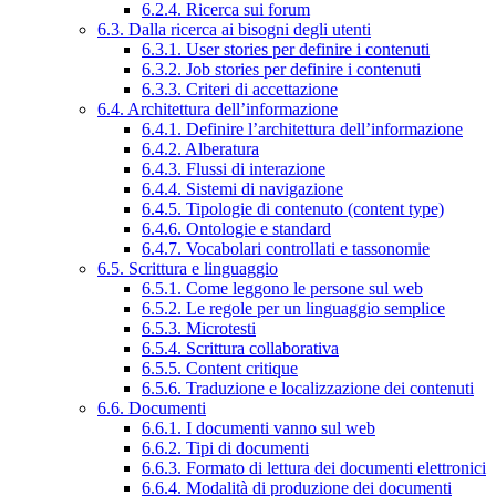
6.2.4. Ricerca sui forum
6.3. Dalla ricerca ai bisogni degli utenti
6.3.1. User stories per definire i contenuti
6.3.2. Job stories per definire i contenuti
6.3.3. Criteri di accettazione
6.4. Architettura dell’informazione
6.4.1. Definire l’architettura dell’informazione
6.4.2. Alberatura
6.4.3. Flussi di interazione
6.4.4. Sistemi di navigazione
6.4.5. Tipologie di contenuto (content type)
6.4.6. Ontologie e standard
6.4.7. Vocabolari controllati e tassonomie
6.5. Scrittura e linguaggio
6.5.1. Come leggono le persone sul web
6.5.2. Le regole per un linguaggio semplice
6.5.3. Microtesti
6.5.4. Scrittura collaborativa
6.5.5. Content critique
6.5.6. Traduzione e localizzazione dei contenuti
6.6. Documenti
6.6.1. I documenti vanno sul web
6.6.2. Tipi di documenti
6.6.3. Formato di lettura dei documenti elettronici
6.6.4. Modalità di produzione dei documenti