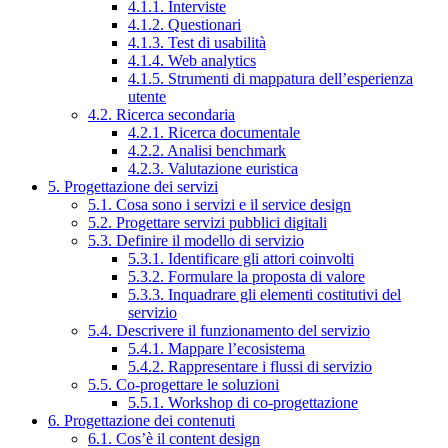
4.1.1. Interviste
4.1.2. Questionari
4.1.3. Test di usabilità
4.1.4. Web analytics
4.1.5. Strumenti di mappatura dell’esperienza
utente
4.2. Ricerca secondaria
4.2.1. Ricerca documentale
4.2.2. Analisi benchmark
4.2.3. Valutazione euristica
5. Progettazione dei servizi
5.1. Cosa sono i servizi e il service design
5.2. Progettare servizi pubblici digitali
5.3. Definire il modello di servizio
5.3.1. Identificare gli attori coinvolti
5.3.2. Formulare la proposta di valore
5.3.3. Inquadrare gli elementi costitutivi del
servizio
5.4. Descrivere il funzionamento del servizio
5.4.1. Mappare l’ecosistema
5.4.2. Rappresentare i flussi di servizio
5.5. Co-progettare le soluzioni
5.5.1. Workshop di co-progettazione
6. Progettazione dei contenuti
6.1. Cos’è il content design