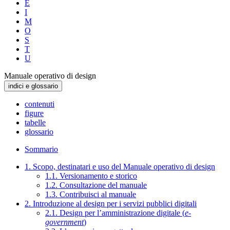
E
I
M
O
S
T
U
Manuale operativo di design
indici e glossario
contenuti
figure
tabelle
glossario
Sommario
1. Scopo, destinatari e uso del Manuale operativo di design
1.1. Versionamento e storico
1.2. Consultazione del manuale
1.3. Contribuisci al manuale
2. Introduzione al design per i servizi pubblici digitali
2.1. Design per l’amministrazione digitale (
e-
government
)