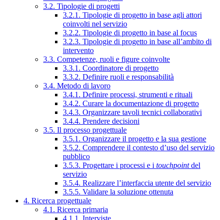
3.2. Tipologie di progetti
3.2.1. Tipologie di progetto in base agli attori
coinvolti nel servizio
3.2.2. Tipologie di progetto in base al focus
3.2.3. Tipologie di progetto in base all’ambito di
intervento
3.3. Competenze, ruoli e figure coinvolte
3.3.1. Coordinatore di progetto
3.3.2. Definire ruoli e responsabilità
3.4. Metodo di lavoro
3.4.1. Definire processi, strumenti e rituali
3.4.2. Curare la documentazione di progetto
3.4.3. Organizzare tavoli tecnici collaborativi
3.4.4. Prendere decisioni
3.5. Il processo progettuale
3.5.1. Organizzare il progetto e la sua gestione
3.5.2. Comprendere il contesto d’uso del servizio
pubblico
3.5.3. Progettare i processi e i
touchpoint
del
servizio
3.5.4. Realizzare l’interfaccia utente del servizio
3.5.5. Validare la soluzione ottenuta
4. Ricerca progettuale
4.1. Ricerca primaria
4.1.1. Interviste