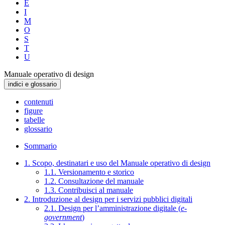
E
I
M
O
S
T
U
Manuale operativo di design
indici e glossario
contenuti
figure
tabelle
glossario
Sommario
1. Scopo, destinatari e uso del Manuale operativo di design
1.1. Versionamento e storico
1.2. Consultazione del manuale
1.3. Contribuisci al manuale
2. Introduzione al design per i servizi pubblici digitali
2.1. Design per l’amministrazione digitale (
e-
government
)