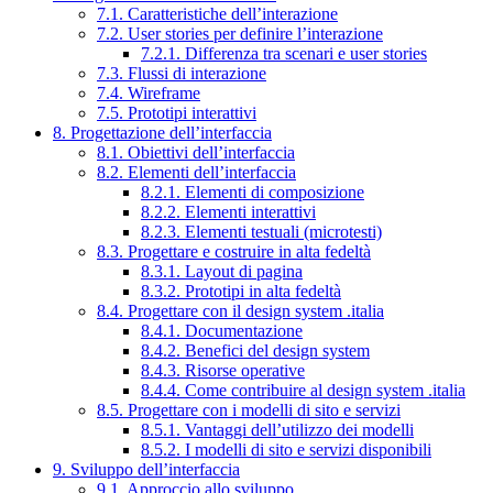
7.1. Caratteristiche dell’interazione
7.2. User stories per definire l’interazione
7.2.1. Differenza tra scenari e user stories
7.3. Flussi di interazione
7.4. Wireframe
7.5. Prototipi interattivi
8. Progettazione dell’interfaccia
8.1. Obiettivi dell’interfaccia
8.2. Elementi dell’interfaccia
8.2.1. Elementi di composizione
8.2.2. Elementi interattivi
8.2.3. Elementi testuali (microtesti)
8.3. Progettare e costruire in alta fedeltà
8.3.1. Layout di pagina
8.3.2. Prototipi in alta fedeltà
8.4. Progettare con il design system .italia
8.4.1. Documentazione
8.4.2. Benefici del design system
8.4.3. Risorse operative
8.4.4. Come contribuire al design system .italia
8.5. Progettare con i modelli di sito e servizi
8.5.1. Vantaggi dell’utilizzo dei modelli
8.5.2. I modelli di sito e servizi disponibili
9. Sviluppo dell’interfaccia
9.1. Approccio allo sviluppo