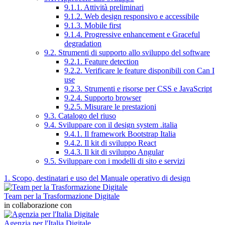
9.1.1. Attività preliminari
9.1.2. Web design responsivo e accessibile
9.1.3. Mobile first
9.1.4. Progressive enhancement e Graceful
degradation
9.2. Strumenti di supporto allo sviluppo del software
9.2.1. Feature detection
9.2.2. Verificare le feature disponibili con Can I
use
9.2.3. Strumenti e risorse per CSS e JavaScript
9.2.4. Supporto browser
9.2.5. Misurare le prestazioni
9.3. Catalogo del riuso
9.4. Sviluppare con il design system .italia
9.4.1. Il framework Bootstrap Italia
9.4.2. Il kit di sviluppo React
9.4.3. Il kit di sviluppo Angular
9.5. Sviluppare con i modelli di sito e servizi
1. Scopo, destinatari e uso del Manuale operativo di design
Team per la Trasformazione Digitale
in collaborazione con
Agenzia per l'Italia Digitale