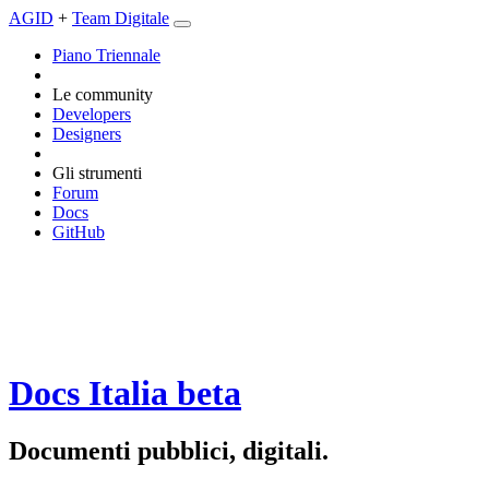
AGID
+
Team Digitale
Piano Triennale
Le community
Developers
Designers
Gli strumenti
Forum
Docs
GitHub
Docs Italia
beta
Documenti pubblici, digitali.