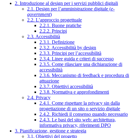
2. Introduzione al design per i servizi pubblici digitali
2.1. Design per l’amministrazione digitale (
e-
government
)
2.2. L’approccio progettuale
2.2.1. Buone pratiche
2.2.2. Principi
2.3. Accessibilità
2.3.1. Definizione
2.3.2. Accessibilità by design
2.3.3. Principi per l’accessibilità
2.3.4. Linee guida e criteri di successo
2.3.5. Come rilasciare una dichiarazione di
accessibilità
2.3.6. Meccanismo di feedback e procedura di
attuazione
2.3.7. Obiettivi accessibilità
2.3.8. Normativa e approfondimenti
2.4. Privacy
2.4.1. Come rispettare la privacy sin dalla
progettazione di un sito o servizio digitale
2.4.2. Richiedi il consenso quando necessario
2.4.3. Le basi del sito web: architettura,
informativa privacy, riferimenti DPO
3. Pianificazione, gestione e strategia
3.1. Obiettivi del progetto