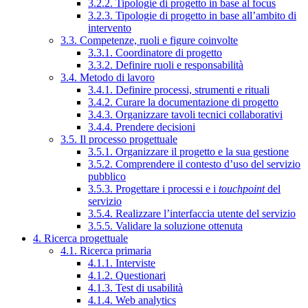
3.2.2. Tipologie di progetto in base al focus
3.2.3. Tipologie di progetto in base all’ambito di
intervento
3.3. Competenze, ruoli e figure coinvolte
3.3.1. Coordinatore di progetto
3.3.2. Definire ruoli e responsabilità
3.4. Metodo di lavoro
3.4.1. Definire processi, strumenti e rituali
3.4.2. Curare la documentazione di progetto
3.4.3. Organizzare tavoli tecnici collaborativi
3.4.4. Prendere decisioni
3.5. Il processo progettuale
3.5.1. Organizzare il progetto e la sua gestione
3.5.2. Comprendere il contesto d’uso del servizio
pubblico
3.5.3. Progettare i processi e i
touchpoint
del
servizio
3.5.4. Realizzare l’interfaccia utente del servizio
3.5.5. Validare la soluzione ottenuta
4. Ricerca progettuale
4.1. Ricerca primaria
4.1.1. Interviste
4.1.2. Questionari
4.1.3. Test di usabilità
4.1.4. Web analytics