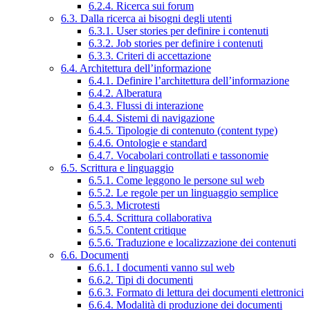
6.2.4. Ricerca sui forum
6.3. Dalla ricerca ai bisogni degli utenti
6.3.1. User stories per definire i contenuti
6.3.2. Job stories per definire i contenuti
6.3.3. Criteri di accettazione
6.4. Architettura dell’informazione
6.4.1. Definire l’architettura dell’informazione
6.4.2. Alberatura
6.4.3. Flussi di interazione
6.4.4. Sistemi di navigazione
6.4.5. Tipologie di contenuto (content type)
6.4.6. Ontologie e standard
6.4.7. Vocabolari controllati e tassonomie
6.5. Scrittura e linguaggio
6.5.1. Come leggono le persone sul web
6.5.2. Le regole per un linguaggio semplice
6.5.3. Microtesti
6.5.4. Scrittura collaborativa
6.5.5. Content critique
6.5.6. Traduzione e localizzazione dei contenuti
6.6. Documenti
6.6.1. I documenti vanno sul web
6.6.2. Tipi di documenti
6.6.3. Formato di lettura dei documenti elettronici
6.6.4. Modalità di produzione dei documenti