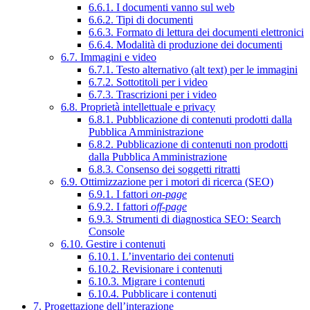
6.6.1. I documenti vanno sul web
6.6.2. Tipi di documenti
6.6.3. Formato di lettura dei documenti elettronici
6.6.4. Modalità di produzione dei documenti
6.7. Immagini e video
6.7.1. Testo alternativo (alt text) per le immagini
6.7.2. Sottotitoli per i video
6.7.3. Trascrizioni per i video
6.8. Proprietà intellettuale e privacy
6.8.1. Pubblicazione di contenuti prodotti dalla
Pubblica Amministrazione
6.8.2. Pubblicazione di contenuti non prodotti
dalla Pubblica Amministrazione
6.8.3. Consenso dei soggetti ritratti
6.9. Ottimizzazione per i motori di ricerca (SEO)
6.9.1. I fattori
on-page
6.9.2. I fattori
off-page
6.9.3. Strumenti di diagnostica SEO: Search
Console
6.10. Gestire i contenuti
6.10.1. L’inventario dei contenuti
6.10.2. Revisionare i contenuti
6.10.3. Migrare i contenuti
6.10.4. Pubblicare i contenuti
7. Progettazione dell’interazione