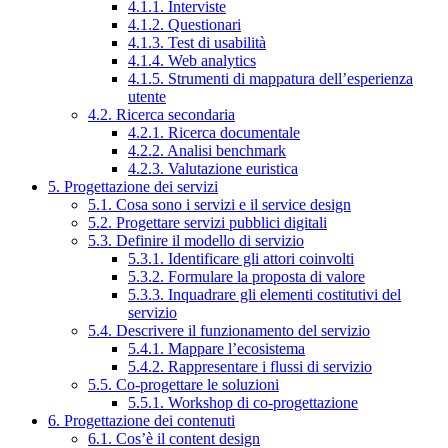
4.1.1. Interviste
4.1.2. Questionari
4.1.3. Test di usabilità
4.1.4. Web analytics
4.1.5. Strumenti di mappatura dell’esperienza
utente
4.2. Ricerca secondaria
4.2.1. Ricerca documentale
4.2.2. Analisi benchmark
4.2.3. Valutazione euristica
5. Progettazione dei servizi
5.1. Cosa sono i servizi e il service design
5.2. Progettare servizi pubblici digitali
5.3. Definire il modello di servizio
5.3.1. Identificare gli attori coinvolti
5.3.2. Formulare la proposta di valore
5.3.3. Inquadrare gli elementi costitutivi del
servizio
5.4. Descrivere il funzionamento del servizio
5.4.1. Mappare l’ecosistema
5.4.2. Rappresentare i flussi di servizio
5.5. Co-progettare le soluzioni
5.5.1. Workshop di co-progettazione
6. Progettazione dei contenuti
6.1. Cos’è il content design