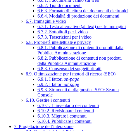
6.6.1. I documenti vanno sul web
6.6.2. Tipi di documenti
6.6.3. Formato di lettura dei documenti elettronici
6.6.4. Modalità di produzione dei documenti
6.7. Immagini e video
6.7.1. Testo alternativo (alt text) per le immagini
6.7.2. Sottotitoli per i video
6.7.3. Trascrizioni per i video
6.8. Proprietà intellettuale e privacy
6.8.1. Pubblicazione di contenuti prodotti dalla
Pubblica Amministrazione
6.8.2. Pubblicazione di contenuti non prodotti
dalla Pubblica Amministrazione
6.8.3. Consenso dei soggetti ritratti
6.9. Ottimizzazione per i motori di ricerca (SEO)
6.9.1. I fattori
on-page
6.9.2. I fattori
off-page
6.9.3. Strumenti di diagnostica SEO: Search
Console
6.10. Gestire i contenuti
6.10.1. L’inventario dei contenuti
6.10.2. Revisionare i contenuti
6.10.3. Migrare i contenuti
6.10.4. Pubblicare i contenuti
7. Progettazione dell’interazione