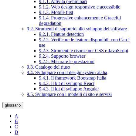
9.1.1. Attività preliminari
9.1.2. Web design responsivo e accessibile
9.1.3. Mobile first
9.1.4. Progressive enhancement e Graceful
degradation
9.2. Strumenti di supporto allo sviluppo del software
9.2.1. Feature detection
9.2.2. Verificare le feature disponibili con Can I
use
9.2.3. Strumenti e risorse per CSS e JavaScript
9.2.4. Supporto browser
9.2.5. Misurare le prestazioni
9.3. Catalogo del riuso
9.4. Sviluppare con il design system .italia
9.4.1. Il framework Bootstrap Italia
9.4.2. Il kit di sviluppo React
9.4.3. Il kit di sviluppo Angular
9.5. Sviluppare con i modelli di sito e servizi
glossario
A
B
C
D