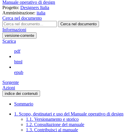
Manuale operativo di design
Progetto:
Designers Italia
Amministrazione:
italia
Cerca nel documento
Cerca nel documento
Informazioni
versione-corrente
Scarica
pdf
html
epub
Sorgente
Azioni
indice dei contenuti
Sommario
1. Scopo, destinatari e uso del Manuale operativo di design
1.1. Versionamento e storico
1.2. Consultazione del manuale
1.3. Contribuisci al manuale