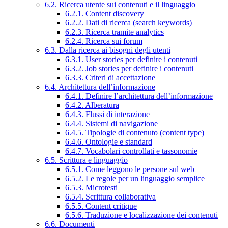
6.2. Ricerca utente sui contenuti e il linguaggio
6.2.1. Content discovery
6.2.2. Dati di ricerca (search keywords)
6.2.3. Ricerca tramite analytics
6.2.4. Ricerca sui forum
6.3. Dalla ricerca ai bisogni degli utenti
6.3.1. User stories per definire i contenuti
6.3.2. Job stories per definire i contenuti
6.3.3. Criteri di accettazione
6.4. Architettura dell’informazione
6.4.1. Definire l’architettura dell’informazione
6.4.2. Alberatura
6.4.3. Flussi di interazione
6.4.4. Sistemi di navigazione
6.4.5. Tipologie di contenuto (content type)
6.4.6. Ontologie e standard
6.4.7. Vocabolari controllati e tassonomie
6.5. Scrittura e linguaggio
6.5.1. Come leggono le persone sul web
6.5.2. Le regole per un linguaggio semplice
6.5.3. Microtesti
6.5.4. Scrittura collaborativa
6.5.5. Content critique
6.5.6. Traduzione e localizzazione dei contenuti
6.6. Documenti