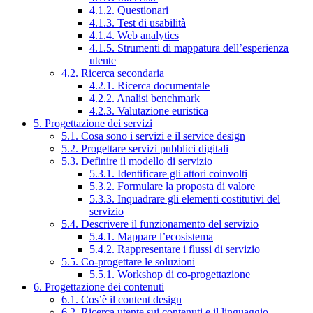
4.1.2. Questionari
4.1.3. Test di usabilità
4.1.4. Web analytics
4.1.5. Strumenti di mappatura dell’esperienza
utente
4.2. Ricerca secondaria
4.2.1. Ricerca documentale
4.2.2. Analisi benchmark
4.2.3. Valutazione euristica
5. Progettazione dei servizi
5.1. Cosa sono i servizi e il service design
5.2. Progettare servizi pubblici digitali
5.3. Definire il modello di servizio
5.3.1. Identificare gli attori coinvolti
5.3.2. Formulare la proposta di valore
5.3.3. Inquadrare gli elementi costitutivi del
servizio
5.4. Descrivere il funzionamento del servizio
5.4.1. Mappare l’ecosistema
5.4.2. Rappresentare i flussi di servizio
5.5. Co-progettare le soluzioni
5.5.1. Workshop di co-progettazione
6. Progettazione dei contenuti
6.1. Cos’è il content design
6.2. Ricerca utente sui contenuti e il linguaggio