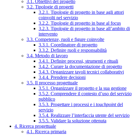
3.1. Obiettivi del progetto
3.2. Tipologie di progetti
3.2.1. Tipologie di progetto in base agli attori
coinvolti nel servizio
3.2.2. Tipologie di progetto in base al focus
3.2.3. Tipologie di progetto in base all’ambito di
intervento
3.3. Competenze, ruoli e figure coinvolte
3.3.1. Coordinatore di progetto
3.3.2. Definire ruoli e responsabilità
3.4. Metodo di lavoro
3.4.1. Definire processi, strumenti e rituali
3.4.2. Curare la documentazione di progetto
3.4.3. Organizzare tavoli tecnici collaborativi
3.4.4. Prendere decisioni
3.5. Il processo progettuale
3.5.1. Organizzare il progetto e la sua gestione
3.5.2. Comprendere il contesto d’uso del servizio
pubblico
3.5.3. Progettare i processi e i
touchpoint
del
servizio
3.5.4. Realizzare l’interfaccia utente del servizio
3.5.5. Validare la soluzione ottenuta
4. Ricerca progettuale
4.1. Ricerca primaria