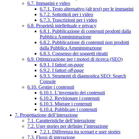
6.7. Immagini e video
6.7.1. Testo alternativo (alt text) per le immagini
6.7.2. Sottotitoli per i video
6.7.3. Trascrizioni per i video
6.8. Proprietà intellettuale e privacy
6.8.1. Pubblicazione di contenuti prodotti dalla
Pubblica Amministrazione
6.8.2. Pubblicazione di contenuti non prodotti
dalla Pubblica Amministrazione
6.8.3. Consenso dei soggetti ritratti
6.9. Ottimizzazione per i motori di ricerca (SEO)
6.9.1. I fattori
on-page
6.9.2. I fattori
off-page
6.9.3. Strumenti di diagnostica SEO: Search
Console
6.10. Gestire i contenuti
6.10.1. L’inventario dei contenuti
6.10.2. Revisionare i contenuti
6.10.3. Migrare i contenuti
6.10.4. Pubblicare i contenuti
7. Progettazione dell’interazione
7.1. Caratteristiche dell’interazione
7.2. User stories per definire l’interazione
7.2.1. Differenza tra scenari e user stories
7.3. Flussi di interazione