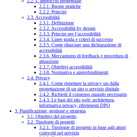
2.2. L’approccio progettuale
2.2.1. Buone pratiche
2.2.2. Principi
2.3. Accessibilità
2.3.1. Definizione
2.3.2. Accessibilità by design
2.3.3. Principi per l’accessibilità
2.3.4. Linee guida e criteri di successo
2.3.5. Come rilasciare una dichiarazione di
accessibilità
2.3.6. Meccanismo di feedback e procedura di
attuazione
2.3.7. Obiettivi accessibilità
2.3.8. Normativa e approfondimenti
2.4. Privacy
2.4.1. Come rispettare la privacy sin dalla
progettazione di un sito o servizio digitale
2.4.2. Richiedi il consenso quando necessario
2.4.3. Le basi del sito web: architettura,
informativa privacy, riferimenti DPO
3. Pianificazione, gestione e strategia
3.1. Obiettivi del progetto
3.2. Tipologie di progetti
3.2.1. Tipologie di progetto in base agli attori
coinvolti nel servizio