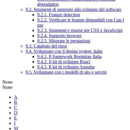
degradation
9.2. Strumenti di supporto allo sviluppo del software
9.2.1. Feature detection
9.2.2. Verificare le feature disponibili con Can I
use
9.2.3. Strumenti e risorse per CSS e JavaScript
9.2.4. Supporto browser
9.2.5. Misurare le prestazioni
9.3. Catalogo del riuso
9.4. Sviluppare con il design system .italia
9.4.1. Il framework Bootstrap Italia
9.4.2. Il kit di sviluppo React
9.4.3. Il kit di sviluppo Angular
9.5. Sviluppare con i modelli di sito e servizi
None
None
A
B
C
D
E
I
M