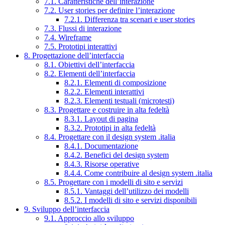
7.1. Caratteristiche dell’interazione
7.2. User stories per definire l’interazione
7.2.1. Differenza tra scenari e user stories
7.3. Flussi di interazione
7.4. Wireframe
7.5. Prototipi interattivi
8. Progettazione dell’interfaccia
8.1. Obiettivi dell’interfaccia
8.2. Elementi dell’interfaccia
8.2.1. Elementi di composizione
8.2.2. Elementi interattivi
8.2.3. Elementi testuali (microtesti)
8.3. Progettare e costruire in alta fedeltà
8.3.1. Layout di pagina
8.3.2. Prototipi in alta fedeltà
8.4. Progettare con il design system .italia
8.4.1. Documentazione
8.4.2. Benefici del design system
8.4.3. Risorse operative
8.4.4. Come contribuire al design system .italia
8.5. Progettare con i modelli di sito e servizi
8.5.1. Vantaggi dell’utilizzo dei modelli
8.5.2. I modelli di sito e servizi disponibili
9. Sviluppo dell’interfaccia
9.1. Approccio allo sviluppo