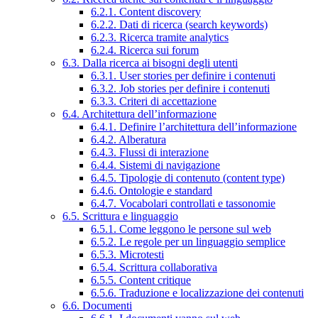
6.2.1. Content discovery
6.2.2. Dati di ricerca (search keywords)
6.2.3. Ricerca tramite analytics
6.2.4. Ricerca sui forum
6.3. Dalla ricerca ai bisogni degli utenti
6.3.1. User stories per definire i contenuti
6.3.2. Job stories per definire i contenuti
6.3.3. Criteri di accettazione
6.4. Architettura dell’informazione
6.4.1. Definire l’architettura dell’informazione
6.4.2. Alberatura
6.4.3. Flussi di interazione
6.4.4. Sistemi di navigazione
6.4.5. Tipologie di contenuto (content type)
6.4.6. Ontologie e standard
6.4.7. Vocabolari controllati e tassonomie
6.5. Scrittura e linguaggio
6.5.1. Come leggono le persone sul web
6.5.2. Le regole per un linguaggio semplice
6.5.3. Microtesti
6.5.4. Scrittura collaborativa
6.5.5. Content critique
6.5.6. Traduzione e localizzazione dei contenuti
6.6. Documenti