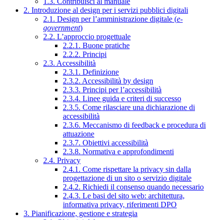
1.3. Contribuisci al manuale
2. Introduzione al design per i servizi pubblici digitali
2.1. Design per l’amministrazione digitale (
e-
government
)
2.2. L’approccio progettuale
2.2.1. Buone pratiche
2.2.2. Principi
2.3. Accessibilità
2.3.1. Definizione
2.3.2. Accessibilità by design
2.3.3. Principi per l’accessibilità
2.3.4. Linee guida e criteri di successo
2.3.5. Come rilasciare una dichiarazione di
accessibilità
2.3.6. Meccanismo di feedback e procedura di
attuazione
2.3.7. Obiettivi accessibilità
2.3.8. Normativa e approfondimenti
2.4. Privacy
2.4.1. Come rispettare la privacy sin dalla
progettazione di un sito o servizio digitale
2.4.2. Richiedi il consenso quando necessario
2.4.3. Le basi del sito web: architettura,
informativa privacy, riferimenti DPO
3. Pianificazione, gestione e strategia