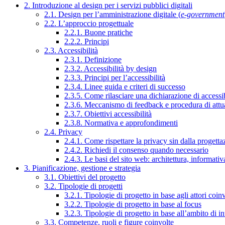
2. Introduzione al design per i servizi pubblici digitali
2.1. Design per l’amministrazione digitale (
e-government
2.2. L’approccio progettuale
2.2.1. Buone pratiche
2.2.2. Principi
2.3. Accessibilità
2.3.1. Definizione
2.3.2. Accessibilità by design
2.3.3. Principi per l’accessibilità
2.3.4. Linee guida e criteri di successo
2.3.5. Come rilasciare una dichiarazione di accessib
2.3.6. Meccanismo di feedback e procedura di attu
2.3.7. Obiettivi accessibilità
2.3.8. Normativa e approfondimenti
2.4. Privacy
2.4.1. Come rispettare la privacy sin dalla progettaz
2.4.2. Richiedi il consenso quando necessario
2.4.3. Le basi del sito web: architettura, informati
3. Pianificazione, gestione e strategia
3.1. Obiettivi del progetto
3.2. Tipologie di progetti
3.2.1. Tipologie di progetto in base agli attori coinv
3.2.2. Tipologie di progetto in base al focus
3.2.3. Tipologie di progetto in base all’ambito di i
3.3. Competenze, ruoli e figure coinvolte