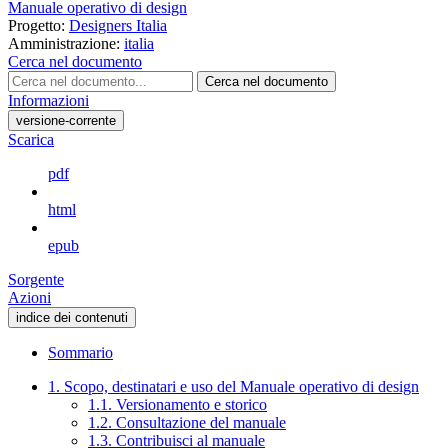
Manuale operativo di design
Progetto:
Designers Italia
Amministrazione:
italia
Cerca nel documento
Cerca nel documento
Informazioni
versione-corrente
Scarica
pdf
html
epub
Sorgente
Azioni
indice dei contenuti
Sommario
1. Scopo, destinatari e uso del Manuale operativo di design
1.1. Versionamento e storico
1.2. Consultazione del manuale
1.3. Contribuisci al manuale