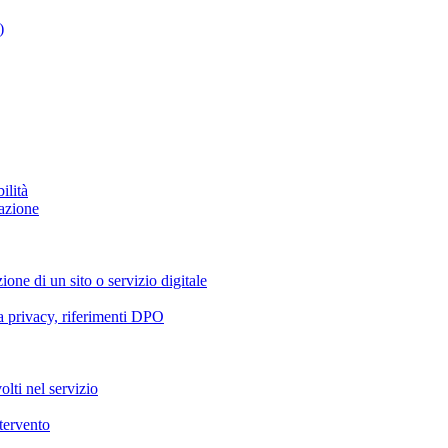
)
ilità
azione
ione di un sito o servizio digitale
va privacy, riferimenti DPO
olti nel servizio
ntervento