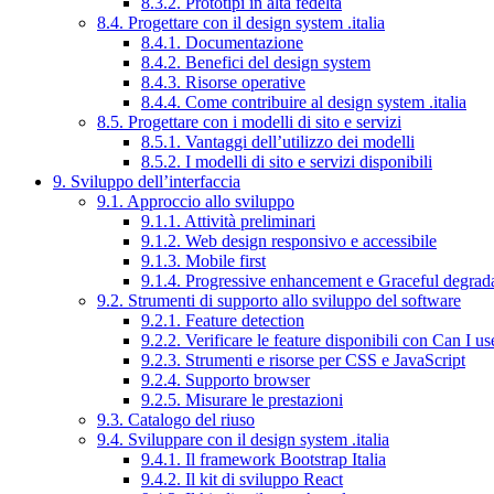
8.3.2. Prototipi in alta fedeltà
8.4. Progettare con il design system .italia
8.4.1. Documentazione
8.4.2. Benefici del design system
8.4.3. Risorse operative
8.4.4. Come contribuire al design system .italia
8.5. Progettare con i modelli di sito e servizi
8.5.1. Vantaggi dell’utilizzo dei modelli
8.5.2. I modelli di sito e servizi disponibili
9. Sviluppo dell’interfaccia
9.1. Approccio allo sviluppo
9.1.1. Attività preliminari
9.1.2. Web design responsivo e accessibile
9.1.3. Mobile first
9.1.4. Progressive enhancement e Graceful degrad
9.2. Strumenti di supporto allo sviluppo del software
9.2.1. Feature detection
9.2.2. Verificare le feature disponibili con Can I us
9.2.3. Strumenti e risorse per CSS e JavaScript
9.2.4. Supporto browser
9.2.5. Misurare le prestazioni
9.3. Catalogo del riuso
9.4. Sviluppare con il design system .italia
9.4.1. Il framework Bootstrap Italia
9.4.2. Il kit di sviluppo React