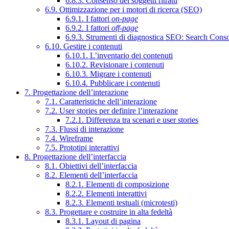
6.8.3. Consenso dei soggetti ritratti
6.9. Ottimizzazione per i motori di ricerca (SEO)
6.9.1. I fattori
on-page
6.9.2. I fattori
off-page
6.9.3. Strumenti di diagnostica SEO: Search Cons
6.10. Gestire i contenuti
6.10.1. L’inventario dei contenuti
6.10.2. Revisionare i contenuti
6.10.3. Migrare i contenuti
6.10.4. Pubblicare i contenuti
7. Progettazione dell’interazione
7.1. Caratteristiche dell’interazione
7.2. User stories per definire l’interazione
7.2.1. Differenza tra scenari e user stories
7.3. Flussi di interazione
7.4. Wireframe
7.5. Prototipi interattivi
8. Progettazione dell’interfaccia
8.1. Obiettivi dell’interfaccia
8.2. Elementi dell’interfaccia
8.2.1. Elementi di composizione
8.2.2. Elementi interattivi
8.2.3. Elementi testuali (microtesti)
8.3. Progettare e costruire in alta fedeltà
8.3.1. Layout di pagina