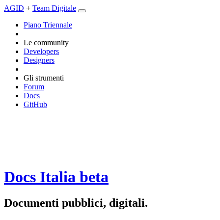
AGID
+
Team Digitale
Piano Triennale
Le community
Developers
Designers
Gli strumenti
Forum
Docs
GitHub
Docs Italia
beta
Documenti pubblici, digitali.