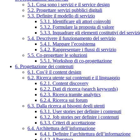
5.1. Cosa sono i servizi e il service design
5.2. Progettare servizi pubblici digitali
5.3. Definire il modello di servizio
5.3.1. Identificare gli attori coinvolti
5.3.2. Formulare la proposta di valore
5.3.3. Inquadrare gli elementi costitutivi del serviz
5.4. Descrivere il funzionamento del servizio
5.4.1. Mappare l’ecosistema
5.4.2. Rappresentare i flussi di servizio
5.5. Co-progettare le soluzioni
5.5.1. Workshop di co-progettazione
6. Progettazione dei contenuti
6.1. Cos’è il content design
6.2. Ricerca utente sui contenuti e il linguaggio
6.2.1. Content discovery
6.2.2. Dati di ricerca (search keywords)
6.2.3. Ricerca tramite analytics
6.2.4. Ricerca sui forum
6.3. Dalla ricerca ai bisogni degli utenti
6.3.1. User stories per definire i contenuti
6.3.2. Job stories per definire i contenuti
6.3.3. Criteri di accettazione
6.4. Architettura dell’informazione
6.4.1. Definire l’architettura dell’informazione
6.4.2. Alberatura