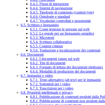
6.4.3. Flussi di interazione
6.4.4. Sistemi di navigazione
6.4.5. Tipologie di contenuto (content type)
6.4.6. Ontologie e standard
6.4.7. Vocabolari controllati e tassonomie
6.5. Scrittura e linguaggio
6.5.1. Come leggono le persone sul web
6.5.2. Le regole per un linguaggio semplice
6.5.3. Microtesti
6.5.4. Scrittura collaborativa
6.5.5. Content critique
6.5.6. Traduzione e localizzazione dei contenuti
6.6. Documenti
6.6.1. I documenti vanno sul web
6.6.2. Tipi di documenti
6.6.3. Formato di lettura dei documenti elettronici
6.6.4. Modalità di produzione dei documenti
6.7. Immagini e video
6.7.1. Testo alternativo (alt text) per le immagini
6.7.2. Sottotitoli per i video
6.7.3. Trascrizioni per i video
6.8. Proprietà intellettuale e privacy
6.8.1. Pubblicazione di contenuti prodotti dalla P
6.8.2. Pubblicazione di contenuti non prodotti dal