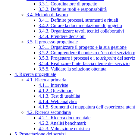
3.3.1. Coordinatore di progetto
3.3.2. Definire ruoli e responsabilità
3.4. Metodo di lavoro
3.4.1. Definire processi, strumenti e rituali
3.4.2. Curare la documentazione di progetto
3.4.3. Organizzare tavoli tecnici collaborativi
3.4.4. Prendere decisioni
3.5. Il processo progettuale
3.5.1. Organizzare il progetto e la sua gestione
3.5.2. Comprendere il contesto d’uso del servizio 
3.5.3. Progettare i processi e i
touchpoint
del servi
3.5.4. Realizzare l’interfaccia utente del servizio
3.5.5. Validare la soluzione ottenuta
4. Ricerca progettuale
4.1. Ricerca primaria
4.1.1. Interviste
4.1.2. Questionari
4.1.3. Test di usabilità
4.1.4. Web analytics
4.1.5. Strumenti di mappatura dell’esperienza uten
4.2. Ricerca secondaria
4.2.1. Ricerca documentale
4.2.2. Analisi benchmark
4.2.3. Valutazione euristica
5. Progettazione dei servizi