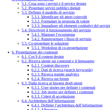
5.1. Cosa sono i servizi e il service design
5.2. Progettare servizi pubblici digitali
5.3. Definire il modello di servizio
5.3.1. Identificare gli attori coinvolti
5.3.2. Formulare la proposta di valore
5.3.3. Inquadrare gli elementi costitutivi del serviz
5.4. Descrivere il funzionamento del servizio
5.4.1. Mappare l’ecosistema
5.4.2. Rappresentare i flussi di servizio
5.5. Co-progettare le soluzioni
5.5.1. Workshop di co-progettazione
6. Progettazione dei contenuti
6.1. Cos’è il content design
6.2. Ricerca utente sui contenuti e il linguaggio
6.2.1. Content discovery
6.2.2. Dati di ricerca (search keywords)
6.2.3. Ricerca tramite analytics
6.2.4. Ricerca sui forum
6.3. Dalla ricerca ai bisogni degli utenti
6.3.1. User stories per definire i contenuti
6.3.2. Job stories per definire i contenuti
6.3.3. Criteri di accettazione
6.4. Architettura dell’informazione
6.4.1. Definire l’architettura dell’informazione
6.4.2. Alberatura