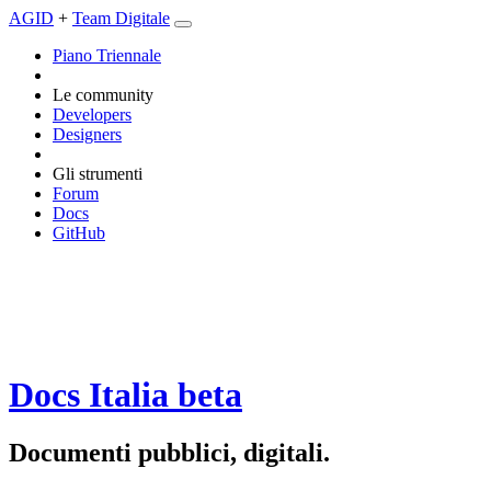
AGID
+
Team Digitale
Piano Triennale
Le community
Developers
Designers
Gli strumenti
Forum
Docs
GitHub
Docs Italia
beta
Documenti pubblici, digitali.