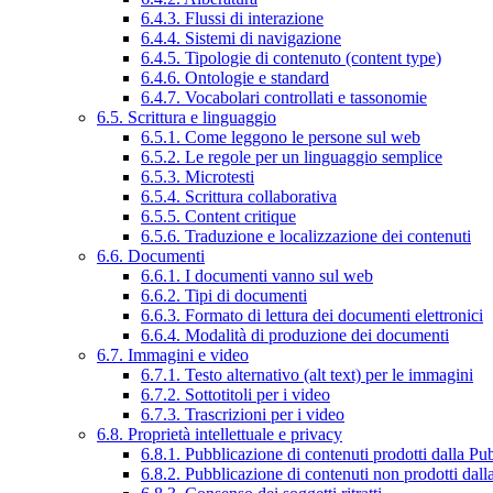
6.4.3. Flussi di interazione
6.4.4. Sistemi di navigazione
6.4.5. Tipologie di contenuto (content type)
6.4.6. Ontologie e standard
6.4.7. Vocabolari controllati e tassonomie
6.5. Scrittura e linguaggio
6.5.1. Come leggono le persone sul web
6.5.2. Le regole per un linguaggio semplice
6.5.3. Microtesti
6.5.4. Scrittura collaborativa
6.5.5. Content critique
6.5.6. Traduzione e localizzazione dei contenuti
6.6. Documenti
6.6.1. I documenti vanno sul web
6.6.2. Tipi di documenti
6.6.3. Formato di lettura dei documenti elettronici
6.6.4. Modalità di produzione dei documenti
6.7. Immagini e video
6.7.1. Testo alternativo (alt text) per le immagini
6.7.2. Sottotitoli per i video
6.7.3. Trascrizioni per i video
6.8. Proprietà intellettuale e privacy
6.8.1. Pubblicazione di contenuti prodotti dalla P
6.8.2. Pubblicazione di contenuti non prodotti dal