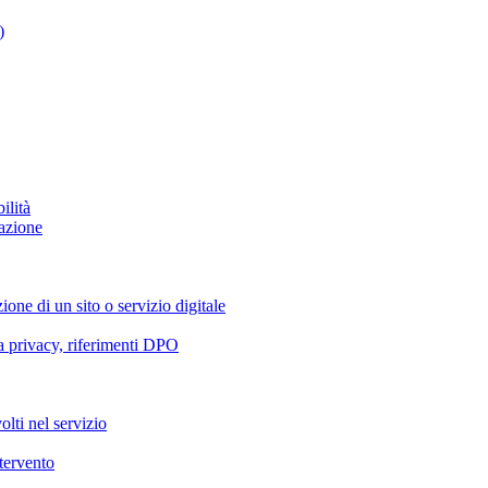
)
ilità
azione
ione di un sito o servizio digitale
va privacy, riferimenti DPO
olti nel servizio
ntervento