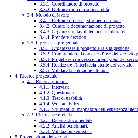
3.3.1. Coordinatore di progetto
3.3.2. Definire ruoli e responsabilità
3.4. Metodo di lavoro
3.4.1. Definire processi, strumenti e rituali
3.4.2. Curare la documentazione di progetto
3.4.3. Organizzare tavoli tecnici collaborativi
3.4.4. Prendere decisioni
3.5. Il processo progettuale
3.5.1. Organizzare il progetto e la sua gestione
3.5.2. Comprendere il contesto d’uso del servizio 
3.5.3. Progettare i processi e i
touchpoint
del servi
3.5.4. Realizzare l’interfaccia utente del servizio
3.5.5. Validare la soluzione ottenuta
4. Ricerca progettuale
4.1. Ricerca primaria
4.1.1. Interviste
4.1.2. Questionari
4.1.3. Test di usabilità
4.1.4. Web analytics
4.1.5. Strumenti di mappatura dell’esperienza uten
4.2. Ricerca secondaria
4.2.1. Ricerca documentale
4.2.2. Analisi benchmark
4.2.3. Valutazione euristica
5. Progettazione dei servizi