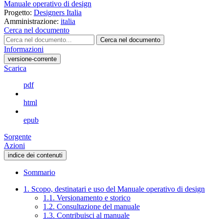
Manuale operativo di design
Progetto:
Designers Italia
Amministrazione:
italia
Cerca nel documento
Cerca nel documento
Informazioni
versione-corrente
Scarica
pdf
html
epub
Sorgente
Azioni
indice dei contenuti
Sommario
1. Scopo, destinatari e uso del Manuale operativo di design
1.1. Versionamento e storico
1.2. Consultazione del manuale
1.3. Contribuisci al manuale