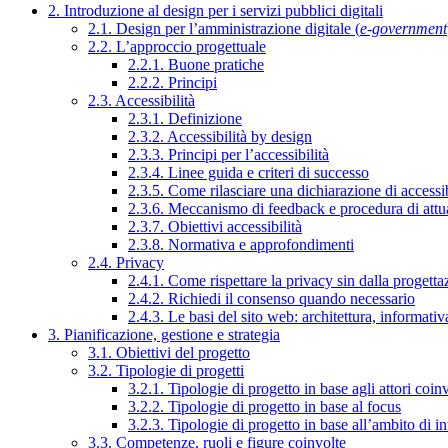
2. Introduzione al design per i servizi pubblici digitali
2.1. Design per l’amministrazione digitale (
e-government
2.2. L’approccio progettuale
2.2.1. Buone pratiche
2.2.2. Principi
2.3. Accessibilità
2.3.1. Definizione
2.3.2. Accessibilità by design
2.3.3. Principi per l’accessibilità
2.3.4. Linee guida e criteri di successo
2.3.5. Come rilasciare una dichiarazione di accessib
2.3.6. Meccanismo di feedback e procedura di attu
2.3.7. Obiettivi accessibilità
2.3.8. Normativa e approfondimenti
2.4. Privacy
2.4.1. Come rispettare la privacy sin dalla progettaz
2.4.2. Richiedi il consenso quando necessario
2.4.3. Le basi del sito web: architettura, informati
3. Pianificazione, gestione e strategia
3.1. Obiettivi del progetto
3.2. Tipologie di progetti
3.2.1. Tipologie di progetto in base agli attori coinv
3.2.2. Tipologie di progetto in base al focus
3.2.3. Tipologie di progetto in base all’ambito di i
3.3. Competenze, ruoli e figure coinvolte