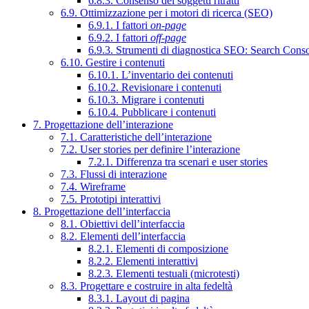
6.8.3. Consenso dei soggetti ritratti
6.9. Ottimizzazione per i motori di ricerca (SEO)
6.9.1. I fattori
on-page
6.9.2. I fattori
off-page
6.9.3. Strumenti di diagnostica SEO: Search Cons
6.10. Gestire i contenuti
6.10.1. L’inventario dei contenuti
6.10.2. Revisionare i contenuti
6.10.3. Migrare i contenuti
6.10.4. Pubblicare i contenuti
7. Progettazione dell’interazione
7.1. Caratteristiche dell’interazione
7.2. User stories per definire l’interazione
7.2.1. Differenza tra scenari e user stories
7.3. Flussi di interazione
7.4. Wireframe
7.5. Prototipi interattivi
8. Progettazione dell’interfaccia
8.1. Obiettivi dell’interfaccia
8.2. Elementi dell’interfaccia
8.2.1. Elementi di composizione
8.2.2. Elementi interattivi
8.2.3. Elementi testuali (microtesti)
8.3. Progettare e costruire in alta fedeltà
8.3.1. Layout di pagina