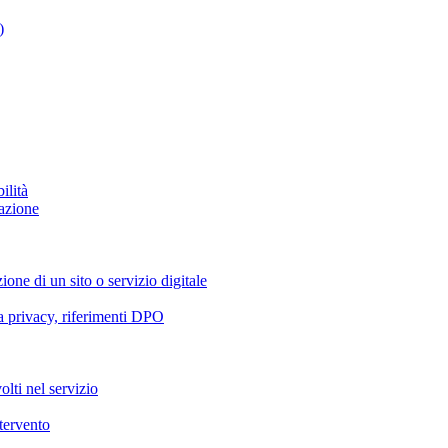
)
ilità
azione
ione di un sito o servizio digitale
va privacy, riferimenti DPO
olti nel servizio
ntervento