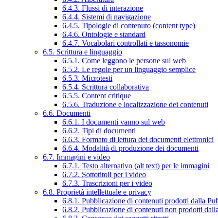
6.4.3. Flussi di interazione
6.4.4. Sistemi di navigazione
6.4.5. Tipologie di contenuto (content type)
6.4.6. Ontologie e standard
6.4.7. Vocabolari controllati e tassonomie
6.5. Scrittura e linguaggio
6.5.1. Come leggono le persone sul web
6.5.2. Le regole per un linguaggio semplice
6.5.3. Microtesti
6.5.4. Scrittura collaborativa
6.5.5. Content critique
6.5.6. Traduzione e localizzazione dei contenuti
6.6. Documenti
6.6.1. I documenti vanno sul web
6.6.2. Tipi di documenti
6.6.3. Formato di lettura dei documenti elettronici
6.6.4. Modalità di produzione dei documenti
6.7. Immagini e video
6.7.1. Testo alternativo (alt text) per le immagini
6.7.2. Sottotitoli per i video
6.7.3. Trascrizioni per i video
6.8. Proprietà intellettuale e privacy
6.8.1. Pubblicazione di contenuti prodotti dalla P
6.8.2. Pubblicazione di contenuti non prodotti dal