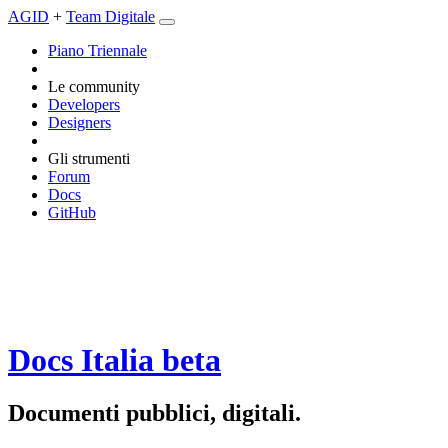
AGID
+
Team Digitale
Piano Triennale
Le community
Developers
Designers
Gli strumenti
Forum
Docs
GitHub
Docs Italia
beta
Documenti pubblici, digitali.