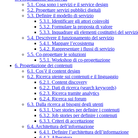
5.1. Cosa sono i servizi e il service design
5.2. Progettare servizi pubblici digitali
5.3. Definire il modello di servizio
5.3.1. Identificare gli attori coinvolti
5.3.2. Formulare la proposta di valore
5.3.3. Inquadrare gli elementi costitutivi del serviz
5.4. Descrivere il funzionamento del servizio
5.4.1. Mappare l’ecosistema
5.4.2. Rappresentare i flussi di servizio
5.5. Co-progettare le soluzioni
5.5.1. Workshop di co-progettazione
6. Progettazione dei contenuti
6.1. Cos’è il content design
6.2. Ricerca utente sui contenuti e il linguaggio
6.2.1. Content discovery
6.2.2. Dati di ricerca (search keywords)
6.2.3. Ricerca tramite analytics
6.2.4. Ricerca sui forum
6.3. Dalla ricerca ai bisogni degli utenti
6.3.1. User stories per definire i contenuti
6.3.2. Job stories per definire i contenuti
6.3.3. Criteri di accettazione
6.4. Architettura dell’informazione
6.4.1. Definire l’architettura dell’informazione
6.4.2. Alberatura