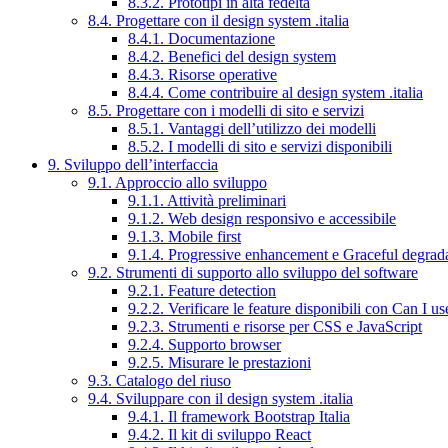
8.3.2. Prototipi in alta fedeltà
8.4. Progettare con il design system .italia
8.4.1. Documentazione
8.4.2. Benefici del design system
8.4.3. Risorse operative
8.4.4. Come contribuire al design system .italia
8.5. Progettare con i modelli di sito e servizi
8.5.1. Vantaggi dell’utilizzo dei modelli
8.5.2. I modelli di sito e servizi disponibili
9. Sviluppo dell’interfaccia
9.1. Approccio allo sviluppo
9.1.1. Attività preliminari
9.1.2. Web design responsivo e accessibile
9.1.3. Mobile first
9.1.4. Progressive enhancement e Graceful degrad
9.2. Strumenti di supporto allo sviluppo del software
9.2.1. Feature detection
9.2.2. Verificare le feature disponibili con Can I us
9.2.3. Strumenti e risorse per CSS e JavaScript
9.2.4. Supporto browser
9.2.5. Misurare le prestazioni
9.3. Catalogo del riuso
9.4. Sviluppare con il design system .italia
9.4.1. Il framework Bootstrap Italia
9.4.2. Il kit di sviluppo React