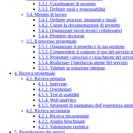
3.3.1. Coordinatore di progetto
3.3.2. Definire ruoli e responsabilità
3.4. Metodo di lavoro
3.4.1. Definire processi, strumenti e rituali
3.4.2. Curare la documentazione di progetto
3.4.3. Organizzare tavoli tecnici collaborativi
3.4.4. Prendere decisioni
3.5. Il processo progettuale
3.5.1. Organizzare il progetto e la sua gestione
3.5.2. Comprendere il contesto d’uso del servizio 
3.5.3. Progettare i processi e i
touchpoint
del servi
3.5.4. Realizzare l’interfaccia utente del servizio
3.5.5. Validare la soluzione ottenuta
4. Ricerca progettuale
4.1. Ricerca primaria
4.1.1. Interviste
4.1.2. Questionari
4.1.3. Test di usabilità
4.1.4. Web analytics
4.1.5. Strumenti di mappatura dell’esperienza uten
4.2. Ricerca secondaria
4.2.1. Ricerca documentale
4.2.2. Analisi benchmark
4.2.3. Valutazione euristica
5. Progettazione dei servizi