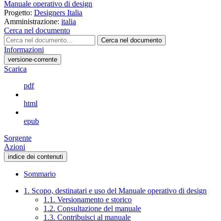
Manuale operativo di design
Progetto:
Designers Italia
Amministrazione:
italia
Cerca nel documento
Cerca nel documento
Informazioni
versione-corrente
Scarica
pdf
html
epub
Sorgente
Azioni
indice dei contenuti
Sommario
1. Scopo, destinatari e uso del Manuale operativo di design
1.1. Versionamento e storico
1.2. Consultazione del manuale
1.3. Contribuisci al manuale