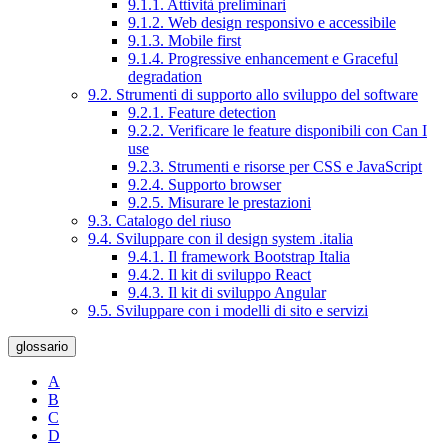
9.1.1. Attività preliminari
9.1.2. Web design responsivo e accessibile
9.1.3. Mobile first
9.1.4. Progressive enhancement e Graceful
degradation
9.2. Strumenti di supporto allo sviluppo del software
9.2.1. Feature detection
9.2.2. Verificare le feature disponibili con Can I
use
9.2.3. Strumenti e risorse per CSS e JavaScript
9.2.4. Supporto browser
9.2.5. Misurare le prestazioni
9.3. Catalogo del riuso
9.4. Sviluppare con il design system .italia
9.4.1. Il framework Bootstrap Italia
9.4.2. Il kit di sviluppo React
9.4.3. Il kit di sviluppo Angular
9.5. Sviluppare con i modelli di sito e servizi
glossario
A
B
C
D