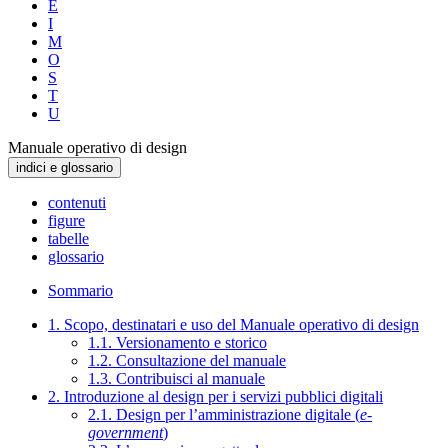
E
I
M
O
S
T
U
Manuale operativo di design
indici e glossario
contenuti
figure
tabelle
glossario
Sommario
1. Scopo, destinatari e uso del Manuale operativo di design
1.1. Versionamento e storico
1.2. Consultazione del manuale
1.3. Contribuisci al manuale
2. Introduzione al design per i servizi pubblici digitali
2.1. Design per l’amministrazione digitale (
e-
government
)