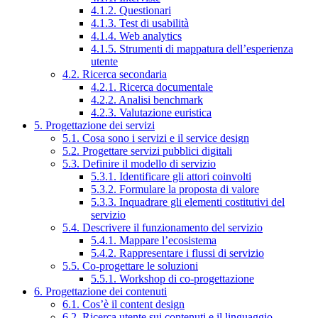
4.1.2. Questionari
4.1.3. Test di usabilità
4.1.4. Web analytics
4.1.5. Strumenti di mappatura dell’esperienza
utente
4.2. Ricerca secondaria
4.2.1. Ricerca documentale
4.2.2. Analisi benchmark
4.2.3. Valutazione euristica
5. Progettazione dei servizi
5.1. Cosa sono i servizi e il service design
5.2. Progettare servizi pubblici digitali
5.3. Definire il modello di servizio
5.3.1. Identificare gli attori coinvolti
5.3.2. Formulare la proposta di valore
5.3.3. Inquadrare gli elementi costitutivi del
servizio
5.4. Descrivere il funzionamento del servizio
5.4.1. Mappare l’ecosistema
5.4.2. Rappresentare i flussi di servizio
5.5. Co-progettare le soluzioni
5.5.1. Workshop di co-progettazione
6. Progettazione dei contenuti
6.1. Cos’è il content design
6.2. Ricerca utente sui contenuti e il linguaggio