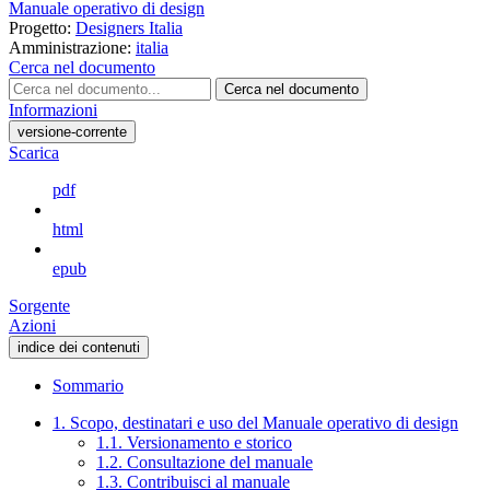
Manuale operativo di design
Progetto:
Designers Italia
Amministrazione:
italia
Cerca nel documento
Cerca nel documento
Informazioni
versione-corrente
Scarica
pdf
html
epub
Sorgente
Azioni
indice dei contenuti
Sommario
1. Scopo, destinatari e uso del Manuale operativo di design
1.1. Versionamento e storico
1.2. Consultazione del manuale
1.3. Contribuisci al manuale