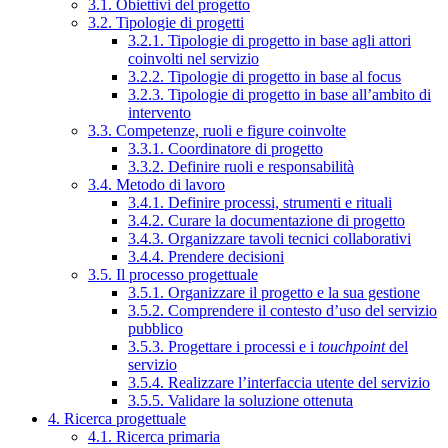
3.1. Obiettivi del progetto
3.2. Tipologie di progetti
3.2.1. Tipologie di progetto in base agli attori
coinvolti nel servizio
3.2.2. Tipologie di progetto in base al focus
3.2.3. Tipologie di progetto in base all’ambito di
intervento
3.3. Competenze, ruoli e figure coinvolte
3.3.1. Coordinatore di progetto
3.3.2. Definire ruoli e responsabilità
3.4. Metodo di lavoro
3.4.1. Definire processi, strumenti e rituali
3.4.2. Curare la documentazione di progetto
3.4.3. Organizzare tavoli tecnici collaborativi
3.4.4. Prendere decisioni
3.5. Il processo progettuale
3.5.1. Organizzare il progetto e la sua gestione
3.5.2. Comprendere il contesto d’uso del servizio
pubblico
3.5.3. Progettare i processi e i
touchpoint
del
servizio
3.5.4. Realizzare l’interfaccia utente del servizio
3.5.5. Validare la soluzione ottenuta
4. Ricerca progettuale
4.1. Ricerca primaria