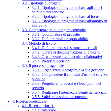
3.2. Tipologie di progetti
3.2.1. Tipologie di progetto in base agli attori
coinvolti nel servizio
3.2.2. Tipologie di progetto in base al focus
3.2.3. Tipologie di progetto in base all’ambito di
intervento
3.3. Competenze, ruoli e figure coinvolte
3.3.1. Coordinatore di progetto
3.3.2. Definire ruoli e responsabilità
3.4. Metodo di lavoro
3.4.1. Definire processi, strumenti e rituali
3.4.2. Curare la documentazione di progetto
3.4.3. Organizzare tavoli tecnici collaborativi
3.4.4. Prendere decisioni
3.5. Il processo progettuale
3.5.1. Organizzare il progetto e la sua gestione
3.5.2. Comprendere il contesto d’uso del servizio
pubblico
3.5.3. Progettare i processi e i
touchpoint
del
servizio
3.5.4. Realizzare l’interfaccia utente del servizio
3.5.5. Validare la soluzione ottenuta
4. Ricerca progettuale
4.1. Ricerca primaria
4.1.1. Interviste