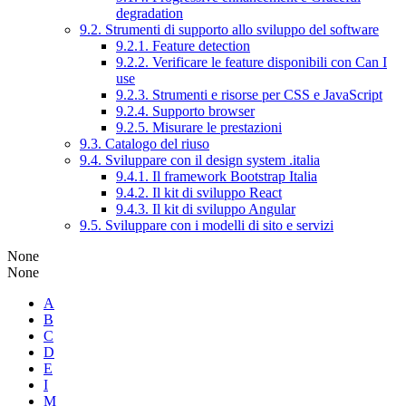
degradation
9.2. Strumenti di supporto allo sviluppo del software
9.2.1. Feature detection
9.2.2. Verificare le feature disponibili con Can I
use
9.2.3. Strumenti e risorse per CSS e JavaScript
9.2.4. Supporto browser
9.2.5. Misurare le prestazioni
9.3. Catalogo del riuso
9.4. Sviluppare con il design system .italia
9.4.1. Il framework Bootstrap Italia
9.4.2. Il kit di sviluppo React
9.4.3. Il kit di sviluppo Angular
9.5. Sviluppare con i modelli di sito e servizi
None
None
A
B
C
D
E
I
M