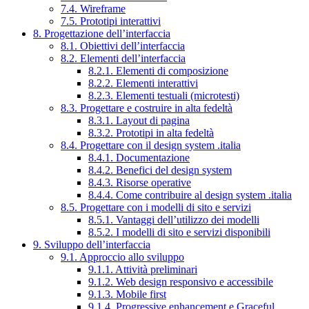
7.4. Wireframe
7.5. Prototipi interattivi
8. Progettazione dell’interfaccia
8.1. Obiettivi dell’interfaccia
8.2. Elementi dell’interfaccia
8.2.1. Elementi di composizione
8.2.2. Elementi interattivi
8.2.3. Elementi testuali (microtesti)
8.3. Progettare e costruire in alta fedeltà
8.3.1. Layout di pagina
8.3.2. Prototipi in alta fedeltà
8.4. Progettare con il design system .italia
8.4.1. Documentazione
8.4.2. Benefici del design system
8.4.3. Risorse operative
8.4.4. Come contribuire al design system .italia
8.5. Progettare con i modelli di sito e servizi
8.5.1. Vantaggi dell’utilizzo dei modelli
8.5.2. I modelli di sito e servizi disponibili
9. Sviluppo dell’interfaccia
9.1. Approccio allo sviluppo
9.1.1. Attività preliminari
9.1.2. Web design responsivo e accessibile
9.1.3. Mobile first
9.1.4. Progressive enhancement e Graceful