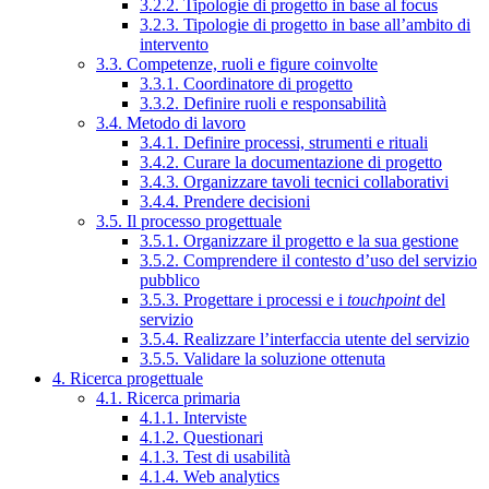
3.2.2. Tipologie di progetto in base al focus
3.2.3. Tipologie di progetto in base all’ambito di
intervento
3.3. Competenze, ruoli e figure coinvolte
3.3.1. Coordinatore di progetto
3.3.2. Definire ruoli e responsabilità
3.4. Metodo di lavoro
3.4.1. Definire processi, strumenti e rituali
3.4.2. Curare la documentazione di progetto
3.4.3. Organizzare tavoli tecnici collaborativi
3.4.4. Prendere decisioni
3.5. Il processo progettuale
3.5.1. Organizzare il progetto e la sua gestione
3.5.2. Comprendere il contesto d’uso del servizio
pubblico
3.5.3. Progettare i processi e i
touchpoint
del
servizio
3.5.4. Realizzare l’interfaccia utente del servizio
3.5.5. Validare la soluzione ottenuta
4. Ricerca progettuale
4.1. Ricerca primaria
4.1.1. Interviste
4.1.2. Questionari
4.1.3. Test di usabilità
4.1.4. Web analytics