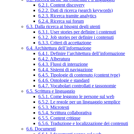
6.2.1. Content discovery
6.2.2. Dati di ricerca (search keywords)
6.2.3. Ricerca tramite analytics
6.2.4. Ricerca sui forum
6.3. Dalla ricerca ai bisogni degli utenti
6.3.1. User stories per definire i contenuti
6.3.2. Job stories per definire i contenuti
6.3.3. Criteri di accettazione
6.4. Architettura dell’informazione
6.4.1. Definire l’architettura dell’informazione
6.4.2. Alberatura
6.4.3. Flussi di interazione
6.4.4. Sistemi di navigazione
6.4.5. Tipologie di contenuto (content type)
6.4.6. Ontologie e standard
6.4.7. Vocabolari controllati e tassonomie
6.5. Scrittura e linguaggio
6.5.1. Come leggono le persone sul web
6.5.2. Le regole per un linguaggio semplice
6.5.3. Microtesti
6.5.4. Scrittura collaborativa
6.5.5. Content critique
6.5.6. Traduzione e localizzazione dei contenuti
6.6. Documenti