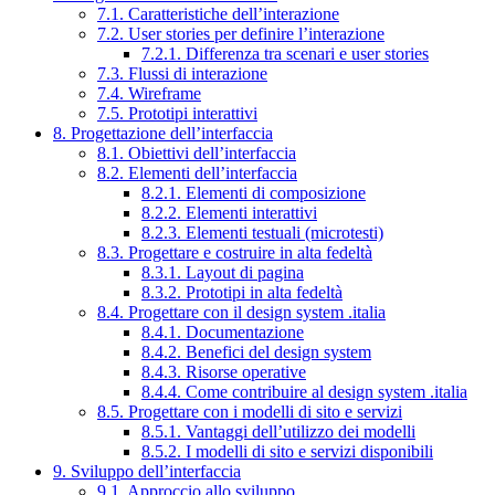
7.1. Caratteristiche dell’interazione
7.2. User stories per definire l’interazione
7.2.1. Differenza tra scenari e user stories
7.3. Flussi di interazione
7.4. Wireframe
7.5. Prototipi interattivi
8. Progettazione dell’interfaccia
8.1. Obiettivi dell’interfaccia
8.2. Elementi dell’interfaccia
8.2.1. Elementi di composizione
8.2.2. Elementi interattivi
8.2.3. Elementi testuali (microtesti)
8.3. Progettare e costruire in alta fedeltà
8.3.1. Layout di pagina
8.3.2. Prototipi in alta fedeltà
8.4. Progettare con il design system .italia
8.4.1. Documentazione
8.4.2. Benefici del design system
8.4.3. Risorse operative
8.4.4. Come contribuire al design system .italia
8.5. Progettare con i modelli di sito e servizi
8.5.1. Vantaggi dell’utilizzo dei modelli
8.5.2. I modelli di sito e servizi disponibili
9. Sviluppo dell’interfaccia
9.1. Approccio allo sviluppo