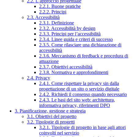
2.2. L’approccio progettuale
2.2.1. Buone pratiche
2.2.2. Principi
2.3. Accessibilità
2.3.1. Definizione
2.3.2. Accessibilità by design
2.3.3. Principi per l’accessibilità
2.3.4. Linee guida e criteri di successo
2.3.5. Come rilasciare una dichiarazione di
accessibilità
2.3.6. Meccanismo di feedback e procedura di
attuazione
2.3.7. Obiettivi accessibilità
2.3.8. Normativa e approfondimenti
2.4. Privacy
2.4.1. Come rispettare la privacy sin dalla
progettazione di un sito o servizio digitale
2.4.2. Richiedi il consenso quando necessario
2.4.3. Le basi del sito web: architettura,
informativa privacy, riferimenti DPO
3. Pianificazione, gestione e strategia
3.1. Obiettivi del progetto
3.2. Tipologie di progetti
3.2.1. Tipologie di progetto in base agli attori
coinvolti nel servizio