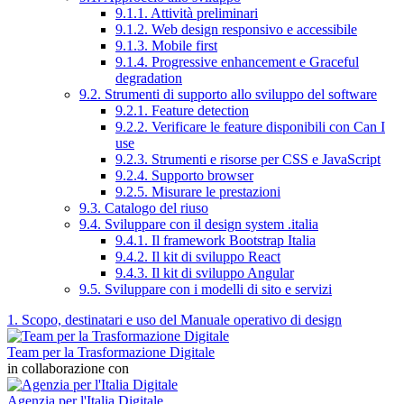
9.1.1. Attività preliminari
9.1.2. Web design responsivo e accessibile
9.1.3. Mobile first
9.1.4. Progressive enhancement e Graceful
degradation
9.2. Strumenti di supporto allo sviluppo del software
9.2.1. Feature detection
9.2.2. Verificare le feature disponibili con Can I
use
9.2.3. Strumenti e risorse per CSS e JavaScript
9.2.4. Supporto browser
9.2.5. Misurare le prestazioni
9.3. Catalogo del riuso
9.4. Sviluppare con il design system .italia
9.4.1. Il framework Bootstrap Italia
9.4.2. Il kit di sviluppo React
9.4.3. Il kit di sviluppo Angular
9.5. Sviluppare con i modelli di sito e servizi
1. Scopo, destinatari e uso del Manuale operativo di design
Team per la Trasformazione Digitale
in collaborazione con
Agenzia per l'Italia Digitale