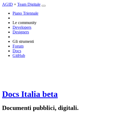
AGID
+
Team Digitale
Piano Triennale
Le community
Developers
Designers
Gli strumenti
Forum
Docs
GitHub
Docs Italia
beta
Documenti pubblici, digitali.