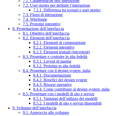
7.1. Caratteristiche dell’interazione
7.2. User stories per definire l’interazione
7.2.1. Differenza tra scenari e user stories
7.3. Flussi di interazione
7.4. Wireframe
7.5. Prototipi interattivi
8. Progettazione dell’interfaccia
8.1. Obiettivi dell’interfaccia
8.2. Elementi dell’interfaccia
8.2.1. Elementi di composizione
8.2.2. Elementi interattivi
8.2.3. Elementi testuali (microtesti)
8.3. Progettare e costruire in alta fedeltà
8.3.1. Layout di pagina
8.3.2. Prototipi in alta fedeltà
8.4. Progettare con il design system .italia
8.4.1. Documentazione
8.4.2. Benefici del design system
8.4.3. Risorse operative
8.4.4. Come contribuire al design system .italia
8.5. Progettare con i modelli di sito e servizi
8.5.1. Vantaggi dell’utilizzo dei modelli
8.5.2. I modelli di sito e servizi disponibili
9. Sviluppo dell’interfaccia
9.1. Approccio allo sviluppo