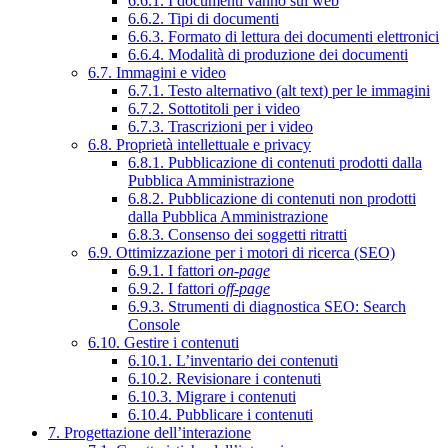
6.6.1. I documenti vanno sul web
6.6.2. Tipi di documenti
6.6.3. Formato di lettura dei documenti elettronici
6.6.4. Modalità di produzione dei documenti
6.7. Immagini e video
6.7.1. Testo alternativo (alt text) per le immagini
6.7.2. Sottotitoli per i video
6.7.3. Trascrizioni per i video
6.8. Proprietà intellettuale e privacy
6.8.1. Pubblicazione di contenuti prodotti dalla
Pubblica Amministrazione
6.8.2. Pubblicazione di contenuti non prodotti
dalla Pubblica Amministrazione
6.8.3. Consenso dei soggetti ritratti
6.9. Ottimizzazione per i motori di ricerca (SEO)
6.9.1. I fattori
on-page
6.9.2. I fattori
off-page
6.9.3. Strumenti di diagnostica SEO: Search
Console
6.10. Gestire i contenuti
6.10.1. L’inventario dei contenuti
6.10.2. Revisionare i contenuti
6.10.3. Migrare i contenuti
6.10.4. Pubblicare i contenuti
7. Progettazione dell’interazione