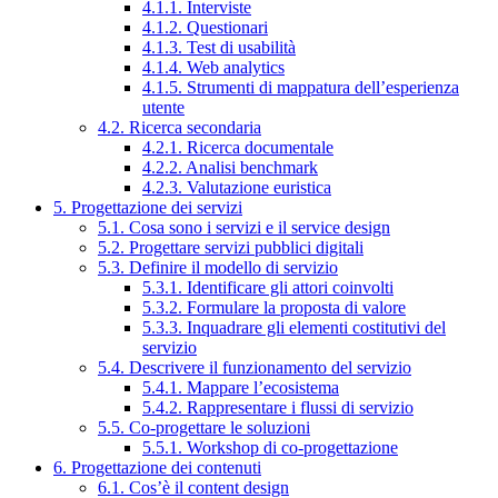
4.1.1. Interviste
4.1.2. Questionari
4.1.3. Test di usabilità
4.1.4. Web analytics
4.1.5. Strumenti di mappatura dell’esperienza
utente
4.2. Ricerca secondaria
4.2.1. Ricerca documentale
4.2.2. Analisi benchmark
4.2.3. Valutazione euristica
5. Progettazione dei servizi
5.1. Cosa sono i servizi e il service design
5.2. Progettare servizi pubblici digitali
5.3. Definire il modello di servizio
5.3.1. Identificare gli attori coinvolti
5.3.2. Formulare la proposta di valore
5.3.3. Inquadrare gli elementi costitutivi del
servizio
5.4. Descrivere il funzionamento del servizio
5.4.1. Mappare l’ecosistema
5.4.2. Rappresentare i flussi di servizio
5.5. Co-progettare le soluzioni
5.5.1. Workshop di co-progettazione
6. Progettazione dei contenuti
6.1. Cos’è il content design