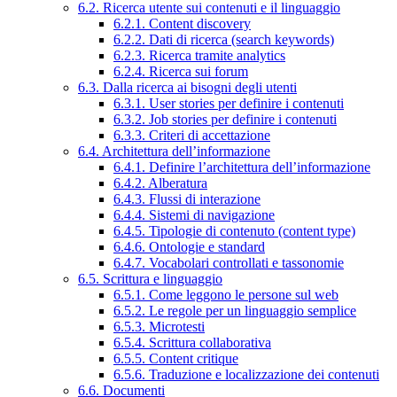
6.2. Ricerca utente sui contenuti e il linguaggio
6.2.1. Content discovery
6.2.2. Dati di ricerca (search keywords)
6.2.3. Ricerca tramite analytics
6.2.4. Ricerca sui forum
6.3. Dalla ricerca ai bisogni degli utenti
6.3.1. User stories per definire i contenuti
6.3.2. Job stories per definire i contenuti
6.3.3. Criteri di accettazione
6.4. Architettura dell’informazione
6.4.1. Definire l’architettura dell’informazione
6.4.2. Alberatura
6.4.3. Flussi di interazione
6.4.4. Sistemi di navigazione
6.4.5. Tipologie di contenuto (content type)
6.4.6. Ontologie e standard
6.4.7. Vocabolari controllati e tassonomie
6.5. Scrittura e linguaggio
6.5.1. Come leggono le persone sul web
6.5.2. Le regole per un linguaggio semplice
6.5.3. Microtesti
6.5.4. Scrittura collaborativa
6.5.5. Content critique
6.5.6. Traduzione e localizzazione dei contenuti
6.6. Documenti