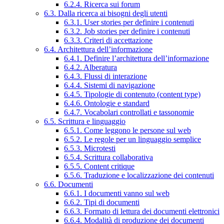
6.2.4. Ricerca sui forum
6.3. Dalla ricerca ai bisogni degli utenti
6.3.1. User stories per definire i contenuti
6.3.2. Job stories per definire i contenuti
6.3.3. Criteri di accettazione
6.4. Architettura dell’informazione
6.4.1. Definire l’architettura dell’informazione
6.4.2. Alberatura
6.4.3. Flussi di interazione
6.4.4. Sistemi di navigazione
6.4.5. Tipologie di contenuto (content type)
6.4.6. Ontologie e standard
6.4.7. Vocabolari controllati e tassonomie
6.5. Scrittura e linguaggio
6.5.1. Come leggono le persone sul web
6.5.2. Le regole per un linguaggio semplice
6.5.3. Microtesti
6.5.4. Scrittura collaborativa
6.5.5. Content critique
6.5.6. Traduzione e localizzazione dei contenuti
6.6. Documenti
6.6.1. I documenti vanno sul web
6.6.2. Tipi di documenti
6.6.3. Formato di lettura dei documenti elettronici
6.6.4. Modalità di produzione dei documenti