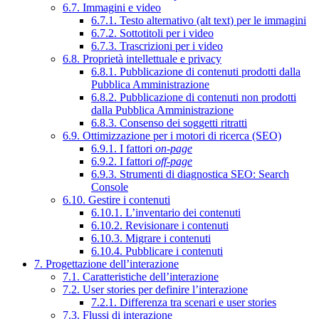
6.7. Immagini e video
6.7.1. Testo alternativo (alt text) per le immagini
6.7.2. Sottotitoli per i video
6.7.3. Trascrizioni per i video
6.8. Proprietà intellettuale e privacy
6.8.1. Pubblicazione di contenuti prodotti dalla
Pubblica Amministrazione
6.8.2. Pubblicazione di contenuti non prodotti
dalla Pubblica Amministrazione
6.8.3. Consenso dei soggetti ritratti
6.9. Ottimizzazione per i motori di ricerca (SEO)
6.9.1. I fattori
on-page
6.9.2. I fattori
off-page
6.9.3. Strumenti di diagnostica SEO: Search
Console
6.10. Gestire i contenuti
6.10.1. L’inventario dei contenuti
6.10.2. Revisionare i contenuti
6.10.3. Migrare i contenuti
6.10.4. Pubblicare i contenuti
7. Progettazione dell’interazione
7.1. Caratteristiche dell’interazione
7.2. User stories per definire l’interazione
7.2.1. Differenza tra scenari e user stories
7.3. Flussi di interazione