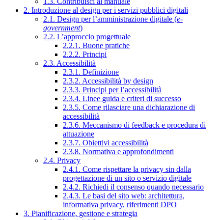
1.3. Contribuisci al manuale
2. Introduzione al design per i servizi pubblici digitali
2.1. Design per l’amministrazione digitale (
e-
government
)
2.2. L’approccio progettuale
2.2.1. Buone pratiche
2.2.2. Principi
2.3. Accessibilità
2.3.1. Definizione
2.3.2. Accessibilità by design
2.3.3. Principi per l’accessibilità
2.3.4. Linee guida e criteri di successo
2.3.5. Come rilasciare una dichiarazione di
accessibilità
2.3.6. Meccanismo di feedback e procedura di
attuazione
2.3.7. Obiettivi accessibilità
2.3.8. Normativa e approfondimenti
2.4. Privacy
2.4.1. Come rispettare la privacy sin dalla
progettazione di un sito o servizio digitale
2.4.2. Richiedi il consenso quando necessario
2.4.3. Le basi del sito web: architettura,
informativa privacy, riferimenti DPO
3. Pianificazione, gestione e strategia