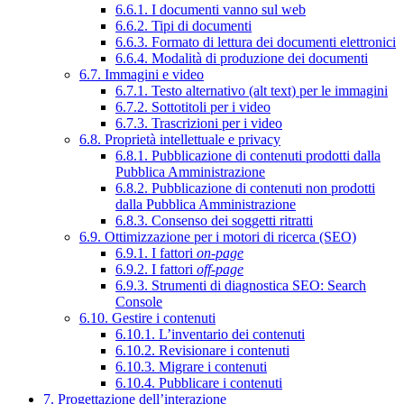
6.6.1. I documenti vanno sul web
6.6.2. Tipi di documenti
6.6.3. Formato di lettura dei documenti elettronici
6.6.4. Modalità di produzione dei documenti
6.7. Immagini e video
6.7.1. Testo alternativo (alt text) per le immagini
6.7.2. Sottotitoli per i video
6.7.3. Trascrizioni per i video
6.8. Proprietà intellettuale e privacy
6.8.1. Pubblicazione di contenuti prodotti dalla
Pubblica Amministrazione
6.8.2. Pubblicazione di contenuti non prodotti
dalla Pubblica Amministrazione
6.8.3. Consenso dei soggetti ritratti
6.9. Ottimizzazione per i motori di ricerca (SEO)
6.9.1. I fattori
on-page
6.9.2. I fattori
off-page
6.9.3. Strumenti di diagnostica SEO: Search
Console
6.10. Gestire i contenuti
6.10.1. L’inventario dei contenuti
6.10.2. Revisionare i contenuti
6.10.3. Migrare i contenuti
6.10.4. Pubblicare i contenuti
7. Progettazione dell’interazione