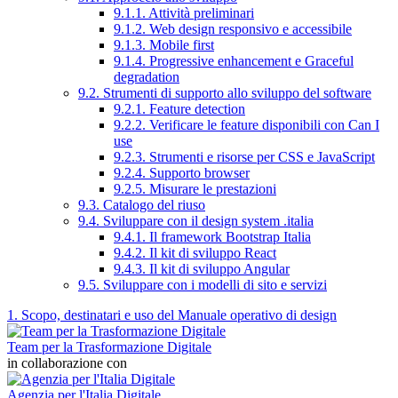
9.1.1. Attività preliminari
9.1.2. Web design responsivo e accessibile
9.1.3. Mobile first
9.1.4. Progressive enhancement e Graceful
degradation
9.2. Strumenti di supporto allo sviluppo del software
9.2.1. Feature detection
9.2.2. Verificare le feature disponibili con Can I
use
9.2.3. Strumenti e risorse per CSS e JavaScript
9.2.4. Supporto browser
9.2.5. Misurare le prestazioni
9.3. Catalogo del riuso
9.4. Sviluppare con il design system .italia
9.4.1. Il framework Bootstrap Italia
9.4.2. Il kit di sviluppo React
9.4.3. Il kit di sviluppo Angular
9.5. Sviluppare con i modelli di sito e servizi
1. Scopo, destinatari e uso del Manuale operativo di design
Team per la Trasformazione Digitale
in collaborazione con
Agenzia per l'Italia Digitale