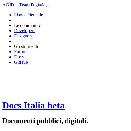
AGID
+
Team Digitale
Piano Triennale
Le community
Developers
Designers
Gli strumenti
Forum
Docs
GitHub
Docs Italia
beta
Documenti pubblici, digitali.