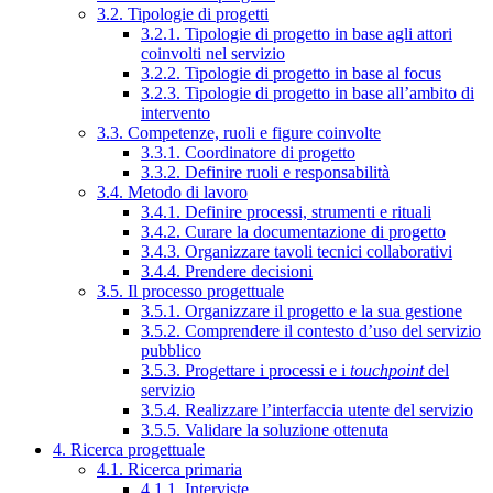
3.2. Tipologie di progetti
3.2.1. Tipologie di progetto in base agli attori
coinvolti nel servizio
3.2.2. Tipologie di progetto in base al focus
3.2.3. Tipologie di progetto in base all’ambito di
intervento
3.3. Competenze, ruoli e figure coinvolte
3.3.1. Coordinatore di progetto
3.3.2. Definire ruoli e responsabilità
3.4. Metodo di lavoro
3.4.1. Definire processi, strumenti e rituali
3.4.2. Curare la documentazione di progetto
3.4.3. Organizzare tavoli tecnici collaborativi
3.4.4. Prendere decisioni
3.5. Il processo progettuale
3.5.1. Organizzare il progetto e la sua gestione
3.5.2. Comprendere il contesto d’uso del servizio
pubblico
3.5.3. Progettare i processi e i
touchpoint
del
servizio
3.5.4. Realizzare l’interfaccia utente del servizio
3.5.5. Validare la soluzione ottenuta
4. Ricerca progettuale
4.1. Ricerca primaria
4.1.1. Interviste