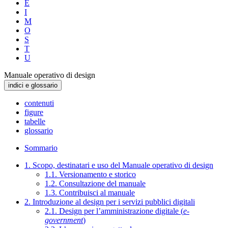
E
I
M
O
S
T
U
Manuale operativo di design
indici e glossario
contenuti
figure
tabelle
glossario
Sommario
1. Scopo, destinatari e uso del Manuale operativo di design
1.1. Versionamento e storico
1.2. Consultazione del manuale
1.3. Contribuisci al manuale
2. Introduzione al design per i servizi pubblici digitali
2.1. Design per l’amministrazione digitale (
e-
government
)