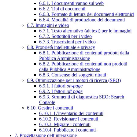
6.6.1. I documenti vanno sul web
6.6.2. Tipi di documenti
6.6.3. Formato di lettura dei documenti elettronici
6.6.4. Modalità di produzione dei documenti
6.7. Immagini e video
6.7.1. Testo alternativo (alt text) per le immagini
6.7.2. Sottotitoli per i video
6.7.3. Trascrizioni per i video
6.8. Proprietà intellettuale e privacy
6.8.1. Pubblicazione di contenuti prodotti dalla
Pubblica Amministrazione
6.8.2. Pubblicazione di contenuti non prodotti
dalla Pubblica Amministrazione
6.8.3. Consenso dei soggetti ritratti
6.9. Ottimizzazione per i motori di ricerca (SEO)
6.9.1. I fattori
on-page
6.9.2. I fattori
off-page
6.9.3. Strumenti di diagnostica SEO: Search
Console
6.10. Gestire i contenuti
6.10.1. L’inventario dei contenuti
6.10.2. Revisionare i contenuti
6.10.3. Migrare i contenuti
6.10.4. Pubblicare i contenuti
7. Progettazione dell’interazione