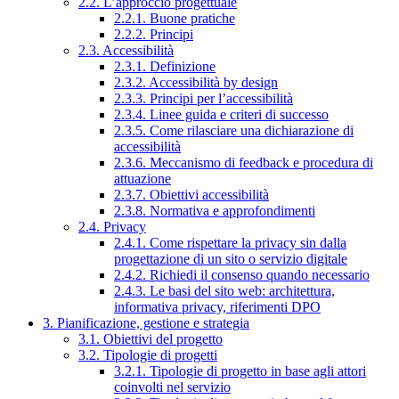
2.2. L’approccio progettuale
2.2.1. Buone pratiche
2.2.2. Principi
2.3. Accessibilità
2.3.1. Definizione
2.3.2. Accessibilità by design
2.3.3. Principi per l’accessibilità
2.3.4. Linee guida e criteri di successo
2.3.5. Come rilasciare una dichiarazione di
accessibilità
2.3.6. Meccanismo di feedback e procedura di
attuazione
2.3.7. Obiettivi accessibilità
2.3.8. Normativa e approfondimenti
2.4. Privacy
2.4.1. Come rispettare la privacy sin dalla
progettazione di un sito o servizio digitale
2.4.2. Richiedi il consenso quando necessario
2.4.3. Le basi del sito web: architettura,
informativa privacy, riferimenti DPO
3. Pianificazione, gestione e strategia
3.1. Obiettivi del progetto
3.2. Tipologie di progetti
3.2.1. Tipologie di progetto in base agli attori
coinvolti nel servizio