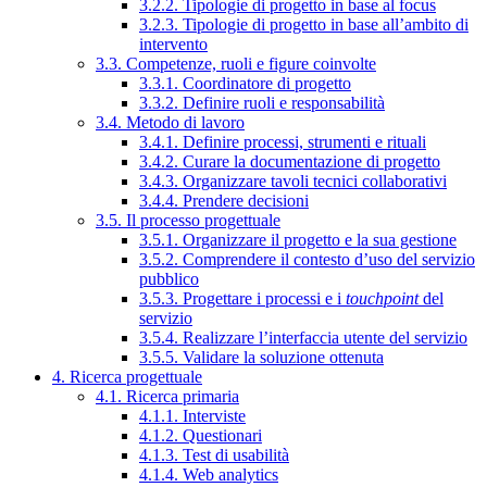
3.2.2. Tipologie di progetto in base al focus
3.2.3. Tipologie di progetto in base all’ambito di
intervento
3.3. Competenze, ruoli e figure coinvolte
3.3.1. Coordinatore di progetto
3.3.2. Definire ruoli e responsabilità
3.4. Metodo di lavoro
3.4.1. Definire processi, strumenti e rituali
3.4.2. Curare la documentazione di progetto
3.4.3. Organizzare tavoli tecnici collaborativi
3.4.4. Prendere decisioni
3.5. Il processo progettuale
3.5.1. Organizzare il progetto e la sua gestione
3.5.2. Comprendere il contesto d’uso del servizio
pubblico
3.5.3. Progettare i processi e i
touchpoint
del
servizio
3.5.4. Realizzare l’interfaccia utente del servizio
3.5.5. Validare la soluzione ottenuta
4. Ricerca progettuale
4.1. Ricerca primaria
4.1.1. Interviste
4.1.2. Questionari
4.1.3. Test di usabilità
4.1.4. Web analytics