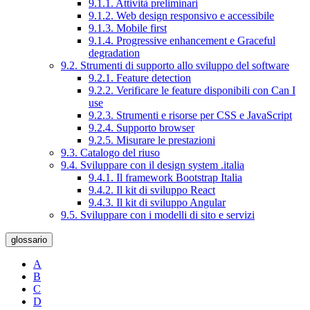
9.1.1. Attività preliminari
9.1.2. Web design responsivo e accessibile
9.1.3. Mobile first
9.1.4. Progressive enhancement e Graceful
degradation
9.2. Strumenti di supporto allo sviluppo del software
9.2.1. Feature detection
9.2.2. Verificare le feature disponibili con Can I
use
9.2.3. Strumenti e risorse per CSS e JavaScript
9.2.4. Supporto browser
9.2.5. Misurare le prestazioni
9.3. Catalogo del riuso
9.4. Sviluppare con il design system .italia
9.4.1. Il framework Bootstrap Italia
9.4.2. Il kit di sviluppo React
9.4.3. Il kit di sviluppo Angular
9.5. Sviluppare con i modelli di sito e servizi
glossario
A
B
C
D