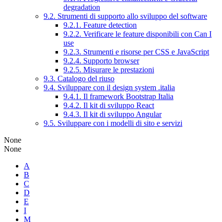
degradation
9.2. Strumenti di supporto allo sviluppo del software
9.2.1. Feature detection
9.2.2. Verificare le feature disponibili con Can I
use
9.2.3. Strumenti e risorse per CSS e JavaScript
9.2.4. Supporto browser
9.2.5. Misurare le prestazioni
9.3. Catalogo del riuso
9.4. Sviluppare con il design system .italia
9.4.1. Il framework Bootstrap Italia
9.4.2. Il kit di sviluppo React
9.4.3. Il kit di sviluppo Angular
9.5. Sviluppare con i modelli di sito e servizi
None
None
A
B
C
D
E
I
M