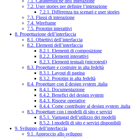
7.1. Caratteristiche dell’interazione
7.2. User stories per definire l’interazione
7.2.1. Differenza tra scenari e user stories
7.3. Flussi di interazione
7.4. Wireframe
7.5. Prototipi interattivi
8. Progettazione dell’interfaccia
8.1. Obiettivi dell’interfaccia
8.2. Elementi dell’interfaccia
8.2.1. Elementi di composizione
8.2.2. Elementi interattivi
8.2.3. Elementi testuali (microtesti)
8.3. Progettare e costruire in alta fedeltà
8.3.1. Layout di pagina
8.3.2. Prototipi in alta fedeltà
8.4. Progettare con il design system .italia
8.4.1. Documentazione
8.4.2. Benefici del design system
8.4.3. Risorse operative
8.4.4. Come contribuire al design system .italia
8.5. Progettare con i modelli di sito e servizi
8.5.1. Vantaggi dell’utilizzo dei modelli
8.5.2. I modelli di sito e servizi disponibili
9. Sviluppo dell’interfaccia
9.1. Approccio allo sviluppo