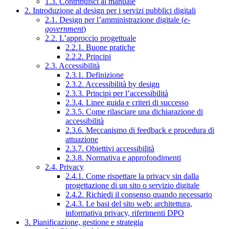
1.3. Contribuisci al manuale
2. Introduzione al design per i servizi pubblici digitali
2.1. Design per l’amministrazione digitale (
e-
government
)
2.2. L’approccio progettuale
2.2.1. Buone pratiche
2.2.2. Principi
2.3. Accessibilità
2.3.1. Definizione
2.3.2. Accessibilità by design
2.3.3. Principi per l’accessibilità
2.3.4. Linee guida e criteri di successo
2.3.5. Come rilasciare una dichiarazione di
accessibilità
2.3.6. Meccanismo di feedback e procedura di
attuazione
2.3.7. Obiettivi accessibilità
2.3.8. Normativa e approfondimenti
2.4. Privacy
2.4.1. Come rispettare la privacy sin dalla
progettazione di un sito o servizio digitale
2.4.2. Richiedi il consenso quando necessario
2.4.3. Le basi del sito web: architettura,
informativa privacy, riferimenti DPO
3. Pianificazione, gestione e strategia