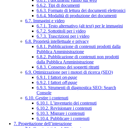
6.6.1. I documenti vanno sul web
6.6.2. Tipi di documenti
6.6.3. Formato di lettura dei documenti elettronici
6.6.4. Modalità di produzione dei documenti
6.7. Immagini e video
6.7.1. Testo alternativo (alt text) per le immagini
6.7.2. Sottotitoli per i video
6.7.3. Trascrizioni per i video
6.8. Proprietà intellettuale e privacy
6.8.1. Pubblicazione di contenuti prodotti dalla
Pubblica Amministrazione
6.8.2. Pubblicazione di contenuti non prodotti
dalla Pubblica Amministrazione
6.8.3. Consenso dei soggetti ritratti
6.9. Ottimizzazione per i motori di ricerca (SEO)
6.9.1. I fattori
on-page
6.9.2. I fattori
off-page
6.9.3. Strumenti di diagnostica SEO: Search
Console
6.10. Gestire i contenuti
6.10.1. L’inventario dei contenuti
6.10.2. Revisionare i contenuti
6.10.3. Migrare i contenuti
6.10.4. Pubblicare i contenuti
7. Progettazione dell’interazione