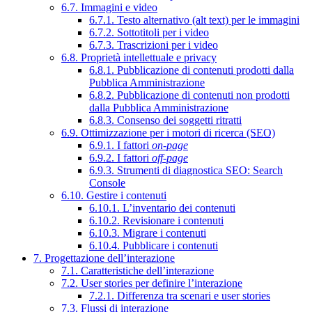
6.7. Immagini e video
6.7.1. Testo alternativo (alt text) per le immagini
6.7.2. Sottotitoli per i video
6.7.3. Trascrizioni per i video
6.8. Proprietà intellettuale e privacy
6.8.1. Pubblicazione di contenuti prodotti dalla
Pubblica Amministrazione
6.8.2. Pubblicazione di contenuti non prodotti
dalla Pubblica Amministrazione
6.8.3. Consenso dei soggetti ritratti
6.9. Ottimizzazione per i motori di ricerca (SEO)
6.9.1. I fattori
on-page
6.9.2. I fattori
off-page
6.9.3. Strumenti di diagnostica SEO: Search
Console
6.10. Gestire i contenuti
6.10.1. L’inventario dei contenuti
6.10.2. Revisionare i contenuti
6.10.3. Migrare i contenuti
6.10.4. Pubblicare i contenuti
7. Progettazione dell’interazione
7.1. Caratteristiche dell’interazione
7.2. User stories per definire l’interazione
7.2.1. Differenza tra scenari e user stories
7.3. Flussi di interazione