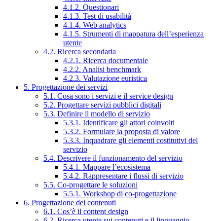
4.1.2. Questionari
4.1.3. Test di usabilità
4.1.4. Web analytics
4.1.5. Strumenti di mappatura dell’esperienza
utente
4.2. Ricerca secondaria
4.2.1. Ricerca documentale
4.2.2. Analisi benchmark
4.2.3. Valutazione euristica
5. Progettazione dei servizi
5.1. Cosa sono i servizi e il service design
5.2. Progettare servizi pubblici digitali
5.3. Definire il modello di servizio
5.3.1. Identificare gli attori coinvolti
5.3.2. Formulare la proposta di valore
5.3.3. Inquadrare gli elementi costitutivi del
servizio
5.4. Descrivere il funzionamento del servizio
5.4.1. Mappare l’ecosistema
5.4.2. Rappresentare i flussi di servizio
5.5. Co-progettare le soluzioni
5.5.1. Workshop di co-progettazione
6. Progettazione dei contenuti
6.1. Cos’è il content design
6.2. Ricerca utente sui contenuti e il linguaggio