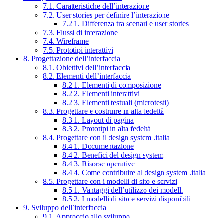
7.1. Caratteristiche dell’interazione
7.2. User stories per definire l’interazione
7.2.1. Differenza tra scenari e user stories
7.3. Flussi di interazione
7.4. Wireframe
7.5. Prototipi interattivi
8. Progettazione dell’interfaccia
8.1. Obiettivi dell’interfaccia
8.2. Elementi dell’interfaccia
8.2.1. Elementi di composizione
8.2.2. Elementi interattivi
8.2.3. Elementi testuali (microtesti)
8.3. Progettare e costruire in alta fedeltà
8.3.1. Layout di pagina
8.3.2. Prototipi in alta fedeltà
8.4. Progettare con il design system .italia
8.4.1. Documentazione
8.4.2. Benefici del design system
8.4.3. Risorse operative
8.4.4. Come contribuire al design system .italia
8.5. Progettare con i modelli di sito e servizi
8.5.1. Vantaggi dell’utilizzo dei modelli
8.5.2. I modelli di sito e servizi disponibili
9. Sviluppo dell’interfaccia
9.1. Approccio allo sviluppo