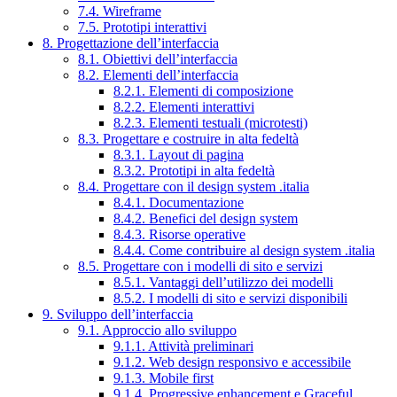
7.4. Wireframe
7.5. Prototipi interattivi
8. Progettazione dell’interfaccia
8.1. Obiettivi dell’interfaccia
8.2. Elementi dell’interfaccia
8.2.1. Elementi di composizione
8.2.2. Elementi interattivi
8.2.3. Elementi testuali (microtesti)
8.3. Progettare e costruire in alta fedeltà
8.3.1. Layout di pagina
8.3.2. Prototipi in alta fedeltà
8.4. Progettare con il design system .italia
8.4.1. Documentazione
8.4.2. Benefici del design system
8.4.3. Risorse operative
8.4.4. Come contribuire al design system .italia
8.5. Progettare con i modelli di sito e servizi
8.5.1. Vantaggi dell’utilizzo dei modelli
8.5.2. I modelli di sito e servizi disponibili
9. Sviluppo dell’interfaccia
9.1. Approccio allo sviluppo
9.1.1. Attività preliminari
9.1.2. Web design responsivo e accessibile
9.1.3. Mobile first
9.1.4. Progressive enhancement e Graceful