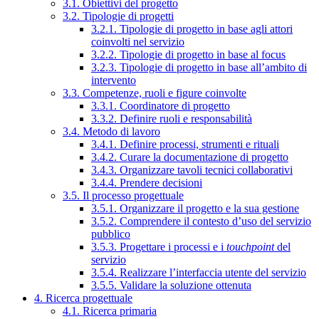
3.1. Obiettivi del progetto
3.2. Tipologie di progetti
3.2.1. Tipologie di progetto in base agli attori
coinvolti nel servizio
3.2.2. Tipologie di progetto in base al focus
3.2.3. Tipologie di progetto in base all’ambito di
intervento
3.3. Competenze, ruoli e figure coinvolte
3.3.1. Coordinatore di progetto
3.3.2. Definire ruoli e responsabilità
3.4. Metodo di lavoro
3.4.1. Definire processi, strumenti e rituali
3.4.2. Curare la documentazione di progetto
3.4.3. Organizzare tavoli tecnici collaborativi
3.4.4. Prendere decisioni
3.5. Il processo progettuale
3.5.1. Organizzare il progetto e la sua gestione
3.5.2. Comprendere il contesto d’uso del servizio
pubblico
3.5.3. Progettare i processi e i
touchpoint
del
servizio
3.5.4. Realizzare l’interfaccia utente del servizio
3.5.5. Validare la soluzione ottenuta
4. Ricerca progettuale
4.1. Ricerca primaria