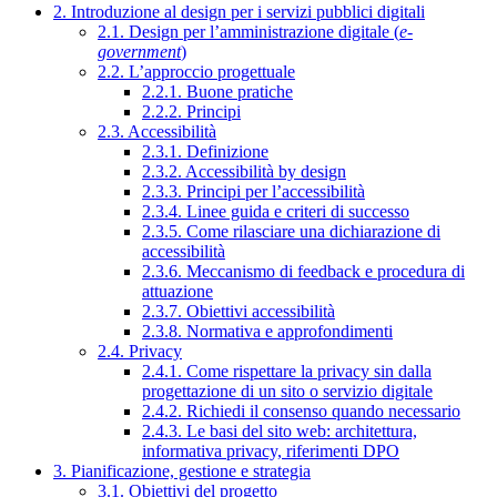
2. Introduzione al design per i servizi pubblici digitali
2.1. Design per l’amministrazione digitale (
e-
government
)
2.2. L’approccio progettuale
2.2.1. Buone pratiche
2.2.2. Principi
2.3. Accessibilità
2.3.1. Definizione
2.3.2. Accessibilità by design
2.3.3. Principi per l’accessibilità
2.3.4. Linee guida e criteri di successo
2.3.5. Come rilasciare una dichiarazione di
accessibilità
2.3.6. Meccanismo di feedback e procedura di
attuazione
2.3.7. Obiettivi accessibilità
2.3.8. Normativa e approfondimenti
2.4. Privacy
2.4.1. Come rispettare la privacy sin dalla
progettazione di un sito o servizio digitale
2.4.2. Richiedi il consenso quando necessario
2.4.3. Le basi del sito web: architettura,
informativa privacy, riferimenti DPO
3. Pianificazione, gestione e strategia
3.1. Obiettivi del progetto