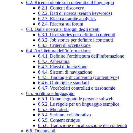
6.2. Ricerca utente sui contenuti e il linguaggio
6.2.1. Content discovery
6.2.2. Dati di ricerca (search keywords)
6.2.3. Ricerca tramite analytics
6.2.4. Ricerca sui forum
6.3. Dalla ricerca ai bisogni degli utenti
6.3.1. User stories per definire i contenuti
6.3.2. Job stories per definire i contenuti
6.3.3. Criteri di accettazione
6.4. Architettura dell’informazione
6.4.1. Definire l’architettura dell’informazione
6.4.2. Alberatura
6.4.3. Flussi di interazione
6.4.4. Sistemi di navigazione
6.4.5. Tipologie di contenuto (content type)
6.4.6. Ontologie e standard
6.4.7. Vocabolari controllati e tassonomie
6.5. Scrittura e linguaggio
6.5.1. Come leggono le persone sul web
6.5.2. Le regole per un linguaggio semplice
6.5.3. Microtesti
6.5.4. Scrittura collaborativa
6.5.5. Content critique
6.5.6. Traduzione e localizzazione dei contenuti
6.6. Documenti