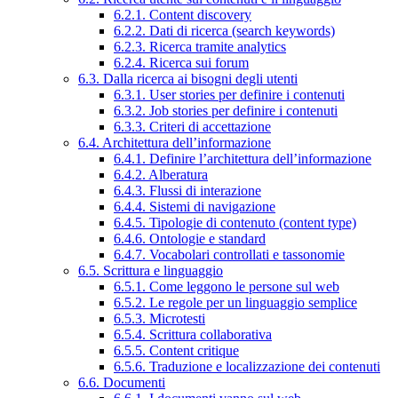
6.2.1. Content discovery
6.2.2. Dati di ricerca (search keywords)
6.2.3. Ricerca tramite analytics
6.2.4. Ricerca sui forum
6.3. Dalla ricerca ai bisogni degli utenti
6.3.1. User stories per definire i contenuti
6.3.2. Job stories per definire i contenuti
6.3.3. Criteri di accettazione
6.4. Architettura dell’informazione
6.4.1. Definire l’architettura dell’informazione
6.4.2. Alberatura
6.4.3. Flussi di interazione
6.4.4. Sistemi di navigazione
6.4.5. Tipologie di contenuto (content type)
6.4.6. Ontologie e standard
6.4.7. Vocabolari controllati e tassonomie
6.5. Scrittura e linguaggio
6.5.1. Come leggono le persone sul web
6.5.2. Le regole per un linguaggio semplice
6.5.3. Microtesti
6.5.4. Scrittura collaborativa
6.5.5. Content critique
6.5.6. Traduzione e localizzazione dei contenuti
6.6. Documenti