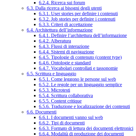
6.2.4. Ricerca sui forum
6.3. Dalla ricerca ai bisogni degli utenti
6.3.1. User stories per definire i contenuti
6.3.2. Job stories per definire i contenuti
6.3.3. Criteri di accettazione
6.4. Architettura dell’informazione
6.4.1. Definire l’architettura dell’informazione
6.4.2. Alberatura
6.4.3. Flussi di interazione
6.4.4. Sistemi di navigazione
6.4.5. Tipologie di contenuto (content type)
6.4.6. Ontologie e standard
6.4.7. Vocabolari controllati e tassonomie
6.5. Scrittura e linguaggio
6.5.1. Come leggono le persone sul web
6.5.2. Le regole per un linguaggio semplice
6.5.3. Microtesti
6.5.4. Scrittura collaborativa
6.5.5. Content critique
6.5.6. Traduzione e localizzazione dei contenuti
6.6. Documenti
6.6.1. I documenti vanno sul web
6.6.2. Tipi di documenti
6.6.3. Formato di lettura dei documenti elettronici
6.6.4. Modalità di produzione dei documenti