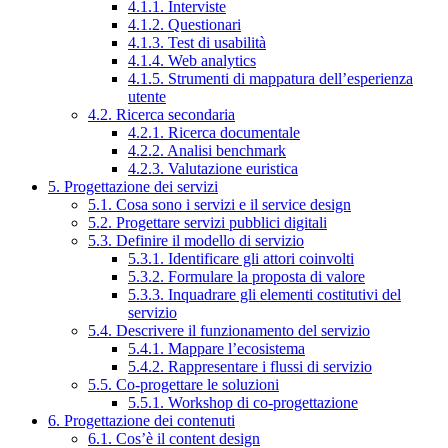
4.1.1. Interviste
4.1.2. Questionari
4.1.3. Test di usabilità
4.1.4. Web analytics
4.1.5. Strumenti di mappatura dell’esperienza
utente
4.2. Ricerca secondaria
4.2.1. Ricerca documentale
4.2.2. Analisi benchmark
4.2.3. Valutazione euristica
5. Progettazione dei servizi
5.1. Cosa sono i servizi e il service design
5.2. Progettare servizi pubblici digitali
5.3. Definire il modello di servizio
5.3.1. Identificare gli attori coinvolti
5.3.2. Formulare la proposta di valore
5.3.3. Inquadrare gli elementi costitutivi del
servizio
5.4. Descrivere il funzionamento del servizio
5.4.1. Mappare l’ecosistema
5.4.2. Rappresentare i flussi di servizio
5.5. Co-progettare le soluzioni
5.5.1. Workshop di co-progettazione
6. Progettazione dei contenuti
6.1. Cos’è il content design