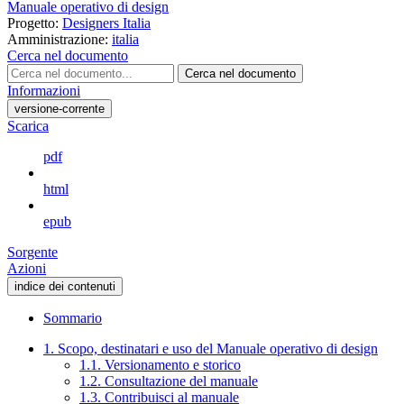
Manuale operativo di design
Progetto:
Designers Italia
Amministrazione:
italia
Cerca nel documento
Cerca nel documento
Informazioni
versione-corrente
Scarica
pdf
html
epub
Sorgente
Azioni
indice dei contenuti
Sommario
1. Scopo, destinatari e uso del Manuale operativo di design
1.1. Versionamento e storico
1.2. Consultazione del manuale
1.3. Contribuisci al manuale