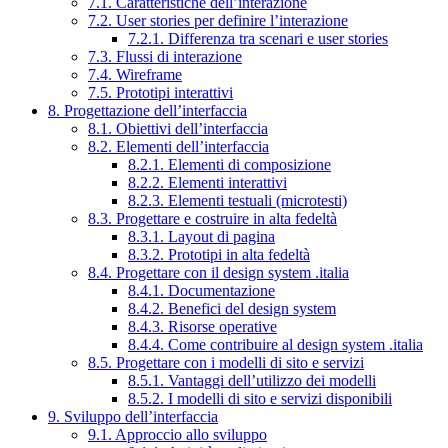
7.1. Caratteristiche dell’interazione
7.2. User stories per definire l’interazione
7.2.1. Differenza tra scenari e user stories
7.3. Flussi di interazione
7.4. Wireframe
7.5. Prototipi interattivi
8. Progettazione dell’interfaccia
8.1. Obiettivi dell’interfaccia
8.2. Elementi dell’interfaccia
8.2.1. Elementi di composizione
8.2.2. Elementi interattivi
8.2.3. Elementi testuali (microtesti)
8.3. Progettare e costruire in alta fedeltà
8.3.1. Layout di pagina
8.3.2. Prototipi in alta fedeltà
8.4. Progettare con il design system .italia
8.4.1. Documentazione
8.4.2. Benefici del design system
8.4.3. Risorse operative
8.4.4. Come contribuire al design system .italia
8.5. Progettare con i modelli di sito e servizi
8.5.1. Vantaggi dell’utilizzo dei modelli
8.5.2. I modelli di sito e servizi disponibili
9. Sviluppo dell’interfaccia
9.1. Approccio allo sviluppo