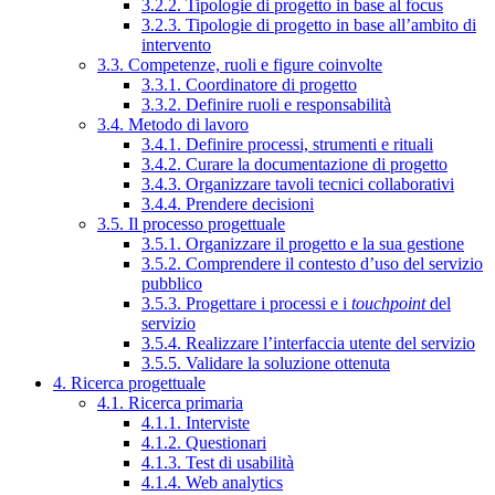
3.2.2. Tipologie di progetto in base al focus
3.2.3. Tipologie di progetto in base all’ambito di
intervento
3.3. Competenze, ruoli e figure coinvolte
3.3.1. Coordinatore di progetto
3.3.2. Definire ruoli e responsabilità
3.4. Metodo di lavoro
3.4.1. Definire processi, strumenti e rituali
3.4.2. Curare la documentazione di progetto
3.4.3. Organizzare tavoli tecnici collaborativi
3.4.4. Prendere decisioni
3.5. Il processo progettuale
3.5.1. Organizzare il progetto e la sua gestione
3.5.2. Comprendere il contesto d’uso del servizio
pubblico
3.5.3. Progettare i processi e i
touchpoint
del
servizio
3.5.4. Realizzare l’interfaccia utente del servizio
3.5.5. Validare la soluzione ottenuta
4. Ricerca progettuale
4.1. Ricerca primaria
4.1.1. Interviste
4.1.2. Questionari
4.1.3. Test di usabilità
4.1.4. Web analytics