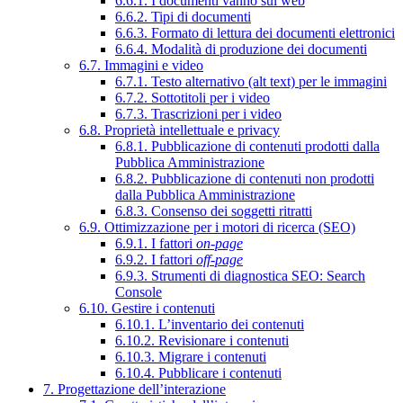
6.6.1. I documenti vanno sul web
6.6.2. Tipi di documenti
6.6.3. Formato di lettura dei documenti elettronici
6.6.4. Modalità di produzione dei documenti
6.7. Immagini e video
6.7.1. Testo alternativo (alt text) per le immagini
6.7.2. Sottotitoli per i video
6.7.3. Trascrizioni per i video
6.8. Proprietà intellettuale e privacy
6.8.1. Pubblicazione di contenuti prodotti dalla
Pubblica Amministrazione
6.8.2. Pubblicazione di contenuti non prodotti
dalla Pubblica Amministrazione
6.8.3. Consenso dei soggetti ritratti
6.9. Ottimizzazione per i motori di ricerca (SEO)
6.9.1. I fattori
on-page
6.9.2. I fattori
off-page
6.9.3. Strumenti di diagnostica SEO: Search
Console
6.10. Gestire i contenuti
6.10.1. L’inventario dei contenuti
6.10.2. Revisionare i contenuti
6.10.3. Migrare i contenuti
6.10.4. Pubblicare i contenuti
7. Progettazione dell’interazione