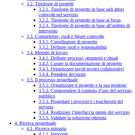
3.2. Tipologie di progetti
3.2.1. Tipologie di progetto in base agli attori
coinvolti nel servizio
3.2.2. Tipologie di progetto in base al focus
3.2.3. Tipologie di progetto in base all’ambito di
intervento
3.3. Competenze, ruoli e figure coinvolte
3.3.1. Coordinatore di progetto
3.3.2. Definire ruoli e responsabilità
3.4. Metodo di lavoro
3.4.1. Definire processi, strumenti e rituali
3.4.2. Curare la documentazione di progetto
3.4.3. Organizzare tavoli tecnici collaborativi
3.4.4. Prendere decisioni
3.5. Il processo progettuale
3.5.1. Organizzare il progetto e la sua gestione
3.5.2. Comprendere il contesto d’uso del servizio
pubblico
3.5.3. Progettare i processi e i
touchpoint
del
servizio
3.5.4. Realizzare l’interfaccia utente del servizio
3.5.5. Validare la soluzione ottenuta
4. Ricerca progettuale
4.1. Ricerca primaria
4.1.1. Interviste