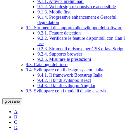
9.1.1. Attività preliminari
9.1.2. Web design responsivo e accessibile
9.1.3. Mobile first
9.1.4. Progressive enhancement e Graceful
degradation
9.2. Strumenti di supporto allo sviluppo del software
9.2.1. Feature detection
9.2.2. Verificare le feature disponibili con Can I
use
9.2.3. Strumenti e risorse per CSS e JavaScript
9.2.4. Supporto browser
9.2.5. Misurare le prestazioni
9.3. Catalogo del riuso
9.4. Sviluppare con il design system .italia
9.4.1. Il framework Bootstrap Italia
9.4.2. Il kit di sviluppo React
9.4.3. Il kit di sviluppo Angular
9.5. Sviluppare con i modelli di sito e servizi
glossario
A
B
C
D