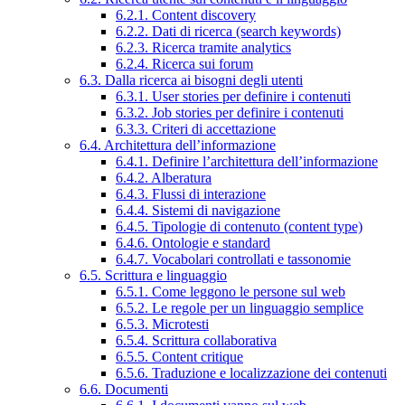
6.2.1. Content discovery
6.2.2. Dati di ricerca (search keywords)
6.2.3. Ricerca tramite analytics
6.2.4. Ricerca sui forum
6.3. Dalla ricerca ai bisogni degli utenti
6.3.1. User stories per definire i contenuti
6.3.2. Job stories per definire i contenuti
6.3.3. Criteri di accettazione
6.4. Architettura dell’informazione
6.4.1. Definire l’architettura dell’informazione
6.4.2. Alberatura
6.4.3. Flussi di interazione
6.4.4. Sistemi di navigazione
6.4.5. Tipologie di contenuto (content type)
6.4.6. Ontologie e standard
6.4.7. Vocabolari controllati e tassonomie
6.5. Scrittura e linguaggio
6.5.1. Come leggono le persone sul web
6.5.2. Le regole per un linguaggio semplice
6.5.3. Microtesti
6.5.4. Scrittura collaborativa
6.5.5. Content critique
6.5.6. Traduzione e localizzazione dei contenuti
6.6. Documenti