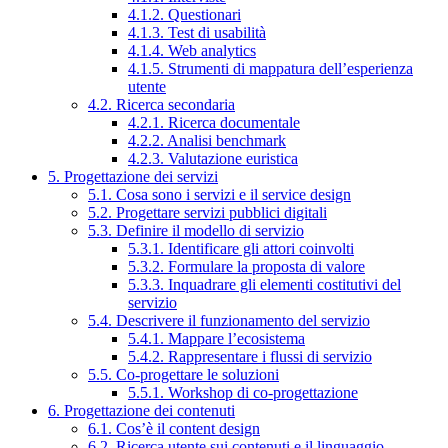
4.1.2. Questionari
4.1.3. Test di usabilità
4.1.4. Web analytics
4.1.5. Strumenti di mappatura dell’esperienza
utente
4.2. Ricerca secondaria
4.2.1. Ricerca documentale
4.2.2. Analisi benchmark
4.2.3. Valutazione euristica
5. Progettazione dei servizi
5.1. Cosa sono i servizi e il service design
5.2. Progettare servizi pubblici digitali
5.3. Definire il modello di servizio
5.3.1. Identificare gli attori coinvolti
5.3.2. Formulare la proposta di valore
5.3.3. Inquadrare gli elementi costitutivi del
servizio
5.4. Descrivere il funzionamento del servizio
5.4.1. Mappare l’ecosistema
5.4.2. Rappresentare i flussi di servizio
5.5. Co-progettare le soluzioni
5.5.1. Workshop di co-progettazione
6. Progettazione dei contenuti
6.1. Cos’è il content design
6.2. Ricerca utente sui contenuti e il linguaggio