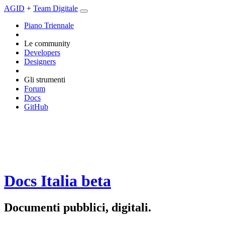
AGID
+
Team Digitale
Piano Triennale
Le community
Developers
Designers
Gli strumenti
Forum
Docs
GitHub
Docs Italia
beta
Documenti pubblici, digitali.