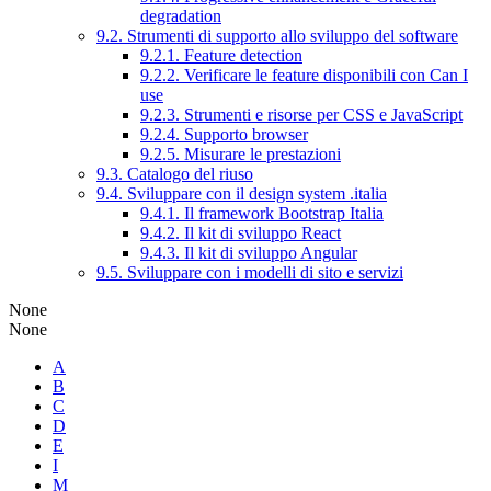
degradation
9.2. Strumenti di supporto allo sviluppo del software
9.2.1. Feature detection
9.2.2. Verificare le feature disponibili con Can I
use
9.2.3. Strumenti e risorse per CSS e JavaScript
9.2.4. Supporto browser
9.2.5. Misurare le prestazioni
9.3. Catalogo del riuso
9.4. Sviluppare con il design system .italia
9.4.1. Il framework Bootstrap Italia
9.4.2. Il kit di sviluppo React
9.4.3. Il kit di sviluppo Angular
9.5. Sviluppare con i modelli di sito e servizi
None
None
A
B
C
D
E
I
M