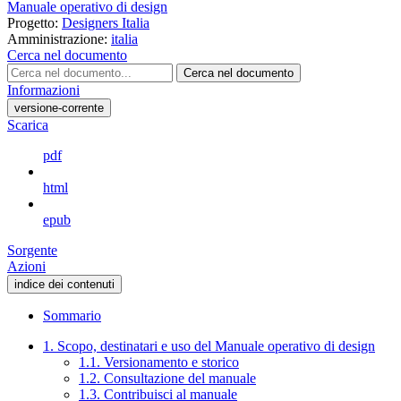
Manuale operativo di design
Progetto:
Designers Italia
Amministrazione:
italia
Cerca nel documento
Cerca nel documento
Informazioni
versione-corrente
Scarica
pdf
html
epub
Sorgente
Azioni
indice dei contenuti
Sommario
1. Scopo, destinatari e uso del Manuale operativo di design
1.1. Versionamento e storico
1.2. Consultazione del manuale
1.3. Contribuisci al manuale