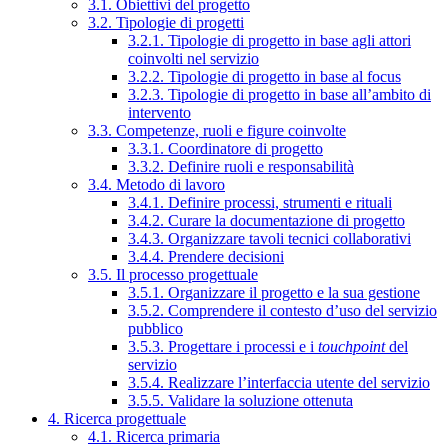
3.1. Obiettivi del progetto
3.2. Tipologie di progetti
3.2.1. Tipologie di progetto in base agli attori
coinvolti nel servizio
3.2.2. Tipologie di progetto in base al focus
3.2.3. Tipologie di progetto in base all’ambito di
intervento
3.3. Competenze, ruoli e figure coinvolte
3.3.1. Coordinatore di progetto
3.3.2. Definire ruoli e responsabilità
3.4. Metodo di lavoro
3.4.1. Definire processi, strumenti e rituali
3.4.2. Curare la documentazione di progetto
3.4.3. Organizzare tavoli tecnici collaborativi
3.4.4. Prendere decisioni
3.5. Il processo progettuale
3.5.1. Organizzare il progetto e la sua gestione
3.5.2. Comprendere il contesto d’uso del servizio
pubblico
3.5.3. Progettare i processi e i
touchpoint
del
servizio
3.5.4. Realizzare l’interfaccia utente del servizio
3.5.5. Validare la soluzione ottenuta
4. Ricerca progettuale
4.1. Ricerca primaria