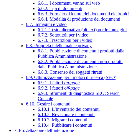
6.6.1. I documenti vanno sul web
6.6.2. Tipi di documenti
6.6.3. Formato di lettura dei documenti elettronici
6.6.4. Modalità di produzione dei documenti
6.7. Immagini e video
6.7.1. Testo alternativo (alt text) per le immagini
6.7.2. Sottotitoli per i video
6.7.3. Trascrizioni per i video
6.8. Proprietà intellettuale e privacy
6.8.1. Pubblicazione di contenuti prodotti dalla
Pubblica Amministrazione
6.8.2. Pubblicazione di contenuti non prodotti
dalla Pubblica Amministrazione
6.8.3. Consenso dei soggetti ritratti
6.9. Ottimizzazione per i motori di ricerca (SEO)
6.9.1. I fattori
on-page
6.9.2. I fattori
off-page
6.9.3. Strumenti di diagnostica SEO: Search
Console
6.10. Gestire i contenuti
6.10.1. L’inventario dei contenuti
6.10.2. Revisionare i contenuti
6.10.3. Migrare i contenuti
6.10.4. Pubblicare i contenuti
7. Progettazione dell’interazione