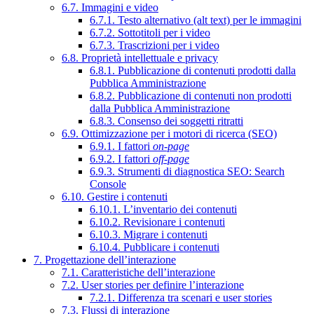
6.7. Immagini e video
6.7.1. Testo alternativo (alt text) per le immagini
6.7.2. Sottotitoli per i video
6.7.3. Trascrizioni per i video
6.8. Proprietà intellettuale e privacy
6.8.1. Pubblicazione di contenuti prodotti dalla
Pubblica Amministrazione
6.8.2. Pubblicazione di contenuti non prodotti
dalla Pubblica Amministrazione
6.8.3. Consenso dei soggetti ritratti
6.9. Ottimizzazione per i motori di ricerca (SEO)
6.9.1. I fattori
on-page
6.9.2. I fattori
off-page
6.9.3. Strumenti di diagnostica SEO: Search
Console
6.10. Gestire i contenuti
6.10.1. L’inventario dei contenuti
6.10.2. Revisionare i contenuti
6.10.3. Migrare i contenuti
6.10.4. Pubblicare i contenuti
7. Progettazione dell’interazione
7.1. Caratteristiche dell’interazione
7.2. User stories per definire l’interazione
7.2.1. Differenza tra scenari e user stories
7.3. Flussi di interazione