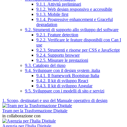
9.1.1. Attività preliminari
9.1.2. Web design responsivo e accessibile
9.1.3. Mobile first
9.1.4. Progressive enhancement e Graceful
degradation
9.2. Strumenti di supporto allo sviluppo del software
9.2.1. Feature detection
9.2.2. Verificare le feature disponibili con Can I
use
9.2.3. Strumenti e risorse per CSS e JavaScript
9.2.4. Supporto browser
9.2.5. Misurare le prestazioni
9.3. Catalogo del riuso
9.4. Sviluppare con il design system .italia
9.4.1. Il framework Bootstrap Italia
9.4.2. Il kit di sviluppo React
9.4.3. Il kit di sviluppo Angular
9.5. Sviluppare con i modelli di sito e servizi
1. Scopo, destinatari e uso del Manuale operativo di design
Team per la Trasformazione Digitale
in collaborazione con
Agenzia per l'Italia Digitale