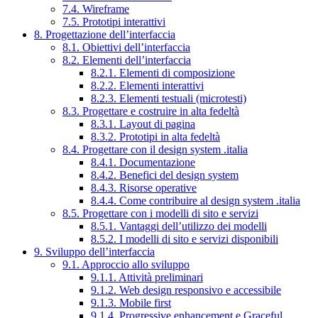
7.4. Wireframe
7.5. Prototipi interattivi
8. Progettazione dell’interfaccia
8.1. Obiettivi dell’interfaccia
8.2. Elementi dell’interfaccia
8.2.1. Elementi di composizione
8.2.2. Elementi interattivi
8.2.3. Elementi testuali (microtesti)
8.3. Progettare e costruire in alta fedeltà
8.3.1. Layout di pagina
8.3.2. Prototipi in alta fedeltà
8.4. Progettare con il design system .italia
8.4.1. Documentazione
8.4.2. Benefici del design system
8.4.3. Risorse operative
8.4.4. Come contribuire al design system .italia
8.5. Progettare con i modelli di sito e servizi
8.5.1. Vantaggi dell’utilizzo dei modelli
8.5.2. I modelli di sito e servizi disponibili
9. Sviluppo dell’interfaccia
9.1. Approccio allo sviluppo
9.1.1. Attività preliminari
9.1.2. Web design responsivo e accessibile
9.1.3. Mobile first
9.1.4. Progressive enhancement e Graceful