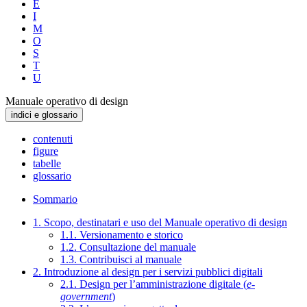
E
I
M
O
S
T
U
Manuale operativo di design
indici e glossario
contenuti
figure
tabelle
glossario
Sommario
1. Scopo, destinatari e uso del Manuale operativo di design
1.1. Versionamento e storico
1.2. Consultazione del manuale
1.3. Contribuisci al manuale
2. Introduzione al design per i servizi pubblici digitali
2.1. Design per l’amministrazione digitale (
e-
government
)