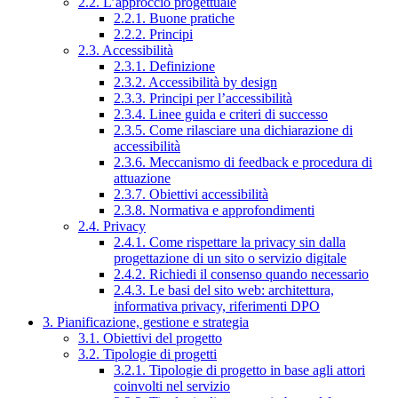
2.2. L’approccio progettuale
2.2.1. Buone pratiche
2.2.2. Principi
2.3. Accessibilità
2.3.1. Definizione
2.3.2. Accessibilità by design
2.3.3. Principi per l’accessibilità
2.3.4. Linee guida e criteri di successo
2.3.5. Come rilasciare una dichiarazione di
accessibilità
2.3.6. Meccanismo di feedback e procedura di
attuazione
2.3.7. Obiettivi accessibilità
2.3.8. Normativa e approfondimenti
2.4. Privacy
2.4.1. Come rispettare la privacy sin dalla
progettazione di un sito o servizio digitale
2.4.2. Richiedi il consenso quando necessario
2.4.3. Le basi del sito web: architettura,
informativa privacy, riferimenti DPO
3. Pianificazione, gestione e strategia
3.1. Obiettivi del progetto
3.2. Tipologie di progetti
3.2.1. Tipologie di progetto in base agli attori
coinvolti nel servizio