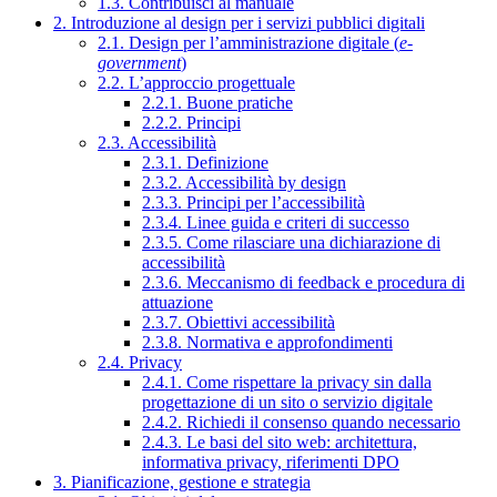
1.3. Contribuisci al manuale
2. Introduzione al design per i servizi pubblici digitali
2.1. Design per l’amministrazione digitale (
e-
government
)
2.2. L’approccio progettuale
2.2.1. Buone pratiche
2.2.2. Principi
2.3. Accessibilità
2.3.1. Definizione
2.3.2. Accessibilità by design
2.3.3. Principi per l’accessibilità
2.3.4. Linee guida e criteri di successo
2.3.5. Come rilasciare una dichiarazione di
accessibilità
2.3.6. Meccanismo di feedback e procedura di
attuazione
2.3.7. Obiettivi accessibilità
2.3.8. Normativa e approfondimenti
2.4. Privacy
2.4.1. Come rispettare la privacy sin dalla
progettazione di un sito o servizio digitale
2.4.2. Richiedi il consenso quando necessario
2.4.3. Le basi del sito web: architettura,
informativa privacy, riferimenti DPO
3. Pianificazione, gestione e strategia