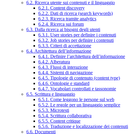
6.2. Ricerca utente sui contenuti e il linguaggio
6.2.1. Content discovery
6.2.2. Dati di ricerca (search keywords)
6.2.3. Ricerca tramite analytics
6.2.4. Ricerca sui forum
6.3. Dalla ricerca ai bisogni degli utenti
6.3.1. User stories per definire i contenuti
6.3.2. Job stories per definire i contenuti
6.3.3. Criteri di accettazione
6.4. Architettura dell’informazione
6.4.1. Definire l’architettura dell’informazione
6.4.2. Alberatura
6.4.3. Flussi di interazione
6.4.4. Sistemi di navigazione
6.4.5. Tipologie di contenuto (content type)
6.4.6. Ontologie e standard
6.4.7. Vocabolari controllati e tassonomie
6.5. Scrittura e linguaggio
6.5.1. Come leggono le persone sul web
6.5.2. Le regole per un linguaggio semplice
6.5.3. Microtesti
6.5.4. Scrittura collaborativa
6.5.5. Content critique
6.5.6. Traduzione e localizzazione dei contenuti
6.6. Documenti