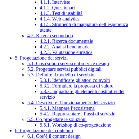
4.1.1. Interviste
4.1.2. Questionari
4.1.3. Test di usabilità
4.1.4. Web analytics
4.1.5. Strumenti di mappatura dell’esperienza
utente
4.2. Ricerca secondaria
4.2.1. Ricerca documentale
4.2.2. Analisi benchmark
4.2.3. Valutazione euristica
5. Progettazione dei servizi
5.1. Cosa sono i servizi e il service design
5.2. Progettare servizi pubblici digitali
5.3. Definire il modello di servizio
5.3.1. Identificare gli attori coinvolti
5.3.2. Formulare la proposta di valore
5.3.3. Inquadrare gli elementi costitutivi del
servizio
5.4. Descrivere il funzionamento del servizio
5.4.1. Mappare l’ecosistema
5.4.2. Rappresentare i flussi di servizio
5.5. Co-progettare le soluzioni
5.5.1. Workshop di co-progettazione
6. Progettazione dei contenuti
6.1. Cos’è il content design