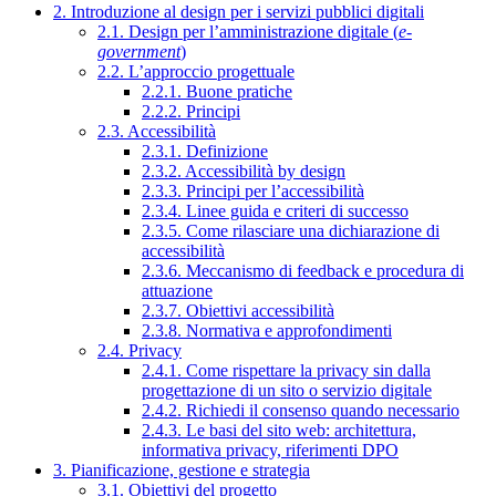
2. Introduzione al design per i servizi pubblici digitali
2.1. Design per l’amministrazione digitale (
e-
government
)
2.2. L’approccio progettuale
2.2.1. Buone pratiche
2.2.2. Principi
2.3. Accessibilità
2.3.1. Definizione
2.3.2. Accessibilità by design
2.3.3. Principi per l’accessibilità
2.3.4. Linee guida e criteri di successo
2.3.5. Come rilasciare una dichiarazione di
accessibilità
2.3.6. Meccanismo di feedback e procedura di
attuazione
2.3.7. Obiettivi accessibilità
2.3.8. Normativa e approfondimenti
2.4. Privacy
2.4.1. Come rispettare la privacy sin dalla
progettazione di un sito o servizio digitale
2.4.2. Richiedi il consenso quando necessario
2.4.3. Le basi del sito web: architettura,
informativa privacy, riferimenti DPO
3. Pianificazione, gestione e strategia
3.1. Obiettivi del progetto