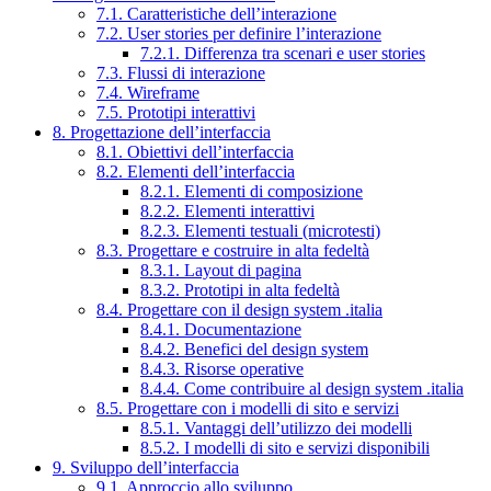
7.1. Caratteristiche dell’interazione
7.2. User stories per definire l’interazione
7.2.1. Differenza tra scenari e user stories
7.3. Flussi di interazione
7.4. Wireframe
7.5. Prototipi interattivi
8. Progettazione dell’interfaccia
8.1. Obiettivi dell’interfaccia
8.2. Elementi dell’interfaccia
8.2.1. Elementi di composizione
8.2.2. Elementi interattivi
8.2.3. Elementi testuali (microtesti)
8.3. Progettare e costruire in alta fedeltà
8.3.1. Layout di pagina
8.3.2. Prototipi in alta fedeltà
8.4. Progettare con il design system .italia
8.4.1. Documentazione
8.4.2. Benefici del design system
8.4.3. Risorse operative
8.4.4. Come contribuire al design system .italia
8.5. Progettare con i modelli di sito e servizi
8.5.1. Vantaggi dell’utilizzo dei modelli
8.5.2. I modelli di sito e servizi disponibili
9. Sviluppo dell’interfaccia
9.1. Approccio allo sviluppo