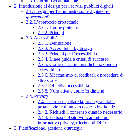
1.3. Contribuisci al manuale
2. Introduzione al design per i servizi pubblici digitali
2.1. Design per l’amministrazione digitale (
e-
government
)
2.2. L’approccio progettuale
2.2.1. Buone pratiche
2.2.2. Principi
2.3. Accessibilità
2.3.1. Definizione
2.3.2. Accessibilità by design
2.3.3. Principi per l’accessibilità
2.3.4. Linee guida e criteri di successo
2.3.5. Come rilasciare una dichiarazione di
accessibilità
2.3.6. Meccanismo di feedback e procedura di
attuazione
2.3.7. Obiettivi accessibilità
2.3.8. Normativa e approfondimenti
2.4. Privacy
2.4.1. Come rispettare la privacy sin dalla
progettazione di un sito o servizio digitale
2.4.2. Richiedi il consenso quando necessario
2.4.3. Le basi del sito web: architettura,
informativa privacy, riferimenti DPO
3. Pianificazione, gestione e strategia