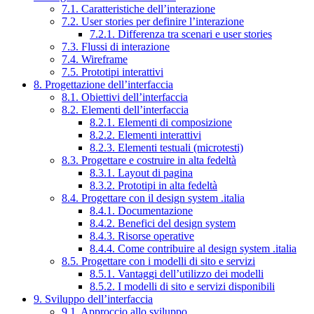
7.1. Caratteristiche dell’interazione
7.2. User stories per definire l’interazione
7.2.1. Differenza tra scenari e user stories
7.3. Flussi di interazione
7.4. Wireframe
7.5. Prototipi interattivi
8. Progettazione dell’interfaccia
8.1. Obiettivi dell’interfaccia
8.2. Elementi dell’interfaccia
8.2.1. Elementi di composizione
8.2.2. Elementi interattivi
8.2.3. Elementi testuali (microtesti)
8.3. Progettare e costruire in alta fedeltà
8.3.1. Layout di pagina
8.3.2. Prototipi in alta fedeltà
8.4. Progettare con il design system .italia
8.4.1. Documentazione
8.4.2. Benefici del design system
8.4.3. Risorse operative
8.4.4. Come contribuire al design system .italia
8.5. Progettare con i modelli di sito e servizi
8.5.1. Vantaggi dell’utilizzo dei modelli
8.5.2. I modelli di sito e servizi disponibili
9. Sviluppo dell’interfaccia
9.1. Approccio allo sviluppo