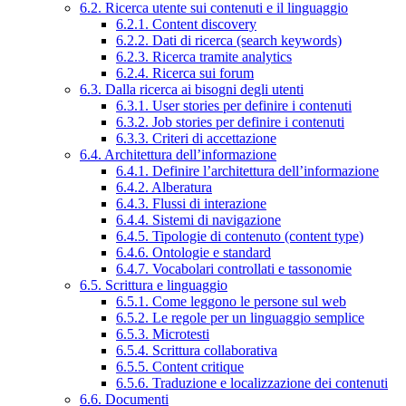
6.2. Ricerca utente sui contenuti e il linguaggio
6.2.1. Content discovery
6.2.2. Dati di ricerca (search keywords)
6.2.3. Ricerca tramite analytics
6.2.4. Ricerca sui forum
6.3. Dalla ricerca ai bisogni degli utenti
6.3.1. User stories per definire i contenuti
6.3.2. Job stories per definire i contenuti
6.3.3. Criteri di accettazione
6.4. Architettura dell’informazione
6.4.1. Definire l’architettura dell’informazione
6.4.2. Alberatura
6.4.3. Flussi di interazione
6.4.4. Sistemi di navigazione
6.4.5. Tipologie di contenuto (content type)
6.4.6. Ontologie e standard
6.4.7. Vocabolari controllati e tassonomie
6.5. Scrittura e linguaggio
6.5.1. Come leggono le persone sul web
6.5.2. Le regole per un linguaggio semplice
6.5.3. Microtesti
6.5.4. Scrittura collaborativa
6.5.5. Content critique
6.5.6. Traduzione e localizzazione dei contenuti
6.6. Documenti