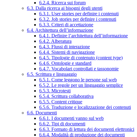
6.2.4. Ricerca sui forum
6.3. Dalla ricerca ai bisogni degli utenti
6.3.1. User stories per definire i contenuti
6.3.2. Job stories per definire i contenuti
6.3.3. Criteri di accettazione
6.4. Architettura dell’informazione
6.4.1. Definire l’architettura dell’informazione
6.4.2. Alberatura
6.4.3. Flussi di interazione
6.4.4. Sistemi di navigazione
6.4.5. Tipologie di contenuto (content type)
6.4.6. Ontologie e standard
6.4.7. Vocabolari controllati e tassonomie
6.5. Scrittura e linguaggio
6.5.1. Come leggono le persone sul web
6.5.2. Le regole per un linguaggio semplice
6.5.3. Microtesti
6.5.4. Scrittura collaborativa
6.5.5. Content critique
6.5.6. Traduzione e localizzazione dei contenuti
6.6. Documenti
6.6.1. I documenti vanno sul web
6.6.2. Tipi di documenti
6.6.3. Formato di lettura dei documenti elettronici
6.6.4. Modalità di produzione dei documenti