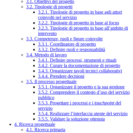
3.1. Obiettivi del progetto
3.2. Tipologie di progetti
3.2.1. Tipologie di progetto in base agli attori
coinvolti nel servizio
3.2.2. Tipologie di progetto in base al focus
3.2.3. Tipologie di progetto in base all’ambito di
intervento
3.3. Competenze, ruoli e figure coinvolte
3.3.1. Coordinatore di progetto
3.3.2. Definire ruoli e responsabilità
3.4. Metodo di lavoro
3.4.1. Definire processi, strumenti e rituali
3.4.2. Curare la documentazione di progetto
3.4.3. Organizzare tavoli tecnici collaborativi
3.4.4. Prendere decisioni
3.5. Il processo progettuale
3.5.1. Organizzare il progetto e la sua gestione
3.5.2. Comprendere il contesto d’uso del servizio
pubblico
3.5.3. Progettare i processi e i
touchpoint
del
servizio
3.5.4. Realizzare l’interfaccia utente del servizio
3.5.5. Validare la soluzione ottenuta
4. Ricerca progettuale
4.1. Ricerca primaria