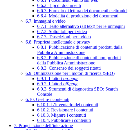
6.6.1. I documenti vanno sul web
6.6.2. Tipi di documenti
6.6.3. Formato di lettura dei documenti elettronici
6.6.4. Modalità di produzione dei documenti
6.7. Immagini e video
6.7.1. Testo alternativo (alt text) per le immagini
6.7.2. Sottotitoli per i video
6.7.3. Trascrizioni per i video
6.8. Proprietà intellettuale e privacy
6.8.1. Pubblicazione di contenuti prodotti dalla
Pubblica Amministrazione
6.8.2. Pubblicazione di contenuti non prodotti
dalla Pubblica Amministrazione
6.8.3. Consenso dei soggetti ritratti
6.9. Ottimizzazione per i motori di ricerca (SEO)
6.9.1. I fattori
on-page
6.9.2. I fattori
off-page
6.9.3. Strumenti di diagnostica SEO: Search
Console
6.10. Gestire i contenuti
6.10.1. L’inventario dei contenuti
6.10.2. Revisionare i contenuti
6.10.3. Migrare i contenuti
6.10.4. Pubblicare i contenuti
7. Progettazione dell’interazione