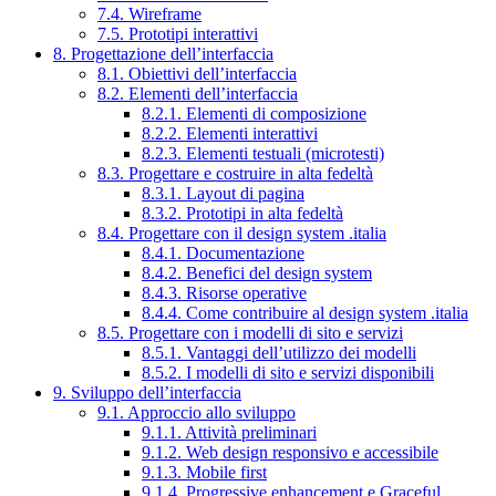
7.4. Wireframe
7.5. Prototipi interattivi
8. Progettazione dell’interfaccia
8.1. Obiettivi dell’interfaccia
8.2. Elementi dell’interfaccia
8.2.1. Elementi di composizione
8.2.2. Elementi interattivi
8.2.3. Elementi testuali (microtesti)
8.3. Progettare e costruire in alta fedeltà
8.3.1. Layout di pagina
8.3.2. Prototipi in alta fedeltà
8.4. Progettare con il design system .italia
8.4.1. Documentazione
8.4.2. Benefici del design system
8.4.3. Risorse operative
8.4.4. Come contribuire al design system .italia
8.5. Progettare con i modelli di sito e servizi
8.5.1. Vantaggi dell’utilizzo dei modelli
8.5.2. I modelli di sito e servizi disponibili
9. Sviluppo dell’interfaccia
9.1. Approccio allo sviluppo
9.1.1. Attività preliminari
9.1.2. Web design responsivo e accessibile
9.1.3. Mobile first
9.1.4. Progressive enhancement e Graceful