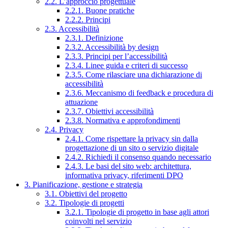
2.2. L’approccio progettuale
2.2.1. Buone pratiche
2.2.2. Principi
2.3. Accessibilità
2.3.1. Definizione
2.3.2. Accessibilità by design
2.3.3. Principi per l’accessibilità
2.3.4. Linee guida e criteri di successo
2.3.5. Come rilasciare una dichiarazione di
accessibilità
2.3.6. Meccanismo di feedback e procedura di
attuazione
2.3.7. Obiettivi accessibilità
2.3.8. Normativa e approfondimenti
2.4. Privacy
2.4.1. Come rispettare la privacy sin dalla
progettazione di un sito o servizio digitale
2.4.2. Richiedi il consenso quando necessario
2.4.3. Le basi del sito web: architettura,
informativa privacy, riferimenti DPO
3. Pianificazione, gestione e strategia
3.1. Obiettivi del progetto
3.2. Tipologie di progetti
3.2.1. Tipologie di progetto in base agli attori
coinvolti nel servizio