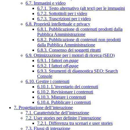
6.7. Immagini e video
6.7.1. Testo alternativo (alt text) per le immagini
6.7.2. Sottotitoli per i video
6.7.3. Trascrizioni per i video
6.8. Proprietà intellettuale e privacy
6.8.1. Pubblicazione di contenuti prodotti dalla
Pubblica Amministrazione
6.8.2. Pubblicazione di contenuti non prodotti
dalla Pubblica Amministrazione
6.8.3. Consenso dei soggetti ritratti
6.9. Ottimizzazione per i motori di ricerca (SEO)
6.9.1. I fattori
on-page
6.9.2. I fattori
off-page
6.9.3. Strumenti di diagnostica SEO: Search
Console
6.10. Gestire i contenuti
6.10.1. L’inventario dei contenuti
6.10.2. Revisionare i contenuti
6.10.3. Migrare i contenuti
6.10.4. Pubblicare i contenuti
7. Progettazione dell’interazione
7.1. Caratteristiche dell’interazione
7.2. User stories per definire l’interazione
7.2.1. Differenza tra scenari e user stories
7.3. Flussi di interazione