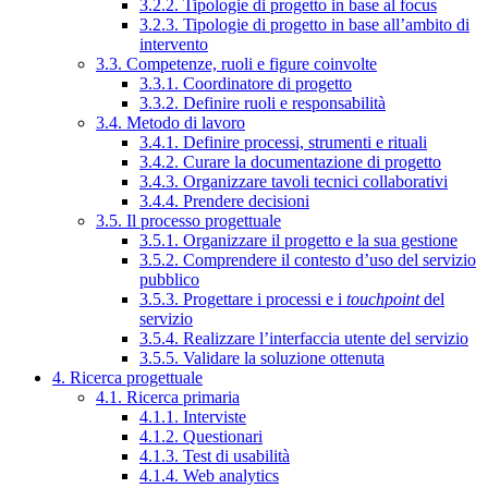
3.2.2. Tipologie di progetto in base al focus
3.2.3. Tipologie di progetto in base all’ambito di
intervento
3.3. Competenze, ruoli e figure coinvolte
3.3.1. Coordinatore di progetto
3.3.2. Definire ruoli e responsabilità
3.4. Metodo di lavoro
3.4.1. Definire processi, strumenti e rituali
3.4.2. Curare la documentazione di progetto
3.4.3. Organizzare tavoli tecnici collaborativi
3.4.4. Prendere decisioni
3.5. Il processo progettuale
3.5.1. Organizzare il progetto e la sua gestione
3.5.2. Comprendere il contesto d’uso del servizio
pubblico
3.5.3. Progettare i processi e i
touchpoint
del
servizio
3.5.4. Realizzare l’interfaccia utente del servizio
3.5.5. Validare la soluzione ottenuta
4. Ricerca progettuale
4.1. Ricerca primaria
4.1.1. Interviste
4.1.2. Questionari
4.1.3. Test di usabilità
4.1.4. Web analytics