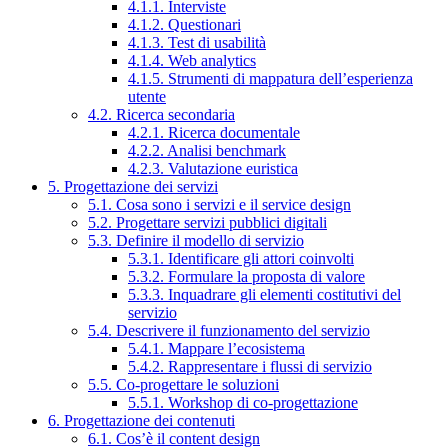
4.1.1. Interviste
4.1.2. Questionari
4.1.3. Test di usabilità
4.1.4. Web analytics
4.1.5. Strumenti di mappatura dell’esperienza
utente
4.2. Ricerca secondaria
4.2.1. Ricerca documentale
4.2.2. Analisi benchmark
4.2.3. Valutazione euristica
5. Progettazione dei servizi
5.1. Cosa sono i servizi e il service design
5.2. Progettare servizi pubblici digitali
5.3. Definire il modello di servizio
5.3.1. Identificare gli attori coinvolti
5.3.2. Formulare la proposta di valore
5.3.3. Inquadrare gli elementi costitutivi del
servizio
5.4. Descrivere il funzionamento del servizio
5.4.1. Mappare l’ecosistema
5.4.2. Rappresentare i flussi di servizio
5.5. Co-progettare le soluzioni
5.5.1. Workshop di co-progettazione
6. Progettazione dei contenuti
6.1. Cos’è il content design