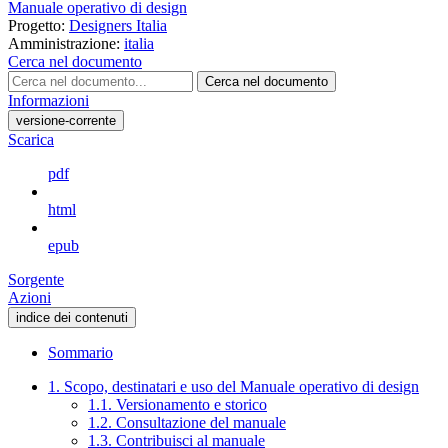
Manuale operativo di design
Progetto:
Designers Italia
Amministrazione:
italia
Cerca nel documento
Cerca nel documento
Informazioni
versione-corrente
Scarica
pdf
html
epub
Sorgente
Azioni
indice dei contenuti
Sommario
1. Scopo, destinatari e uso del Manuale operativo di design
1.1. Versionamento e storico
1.2. Consultazione del manuale
1.3. Contribuisci al manuale