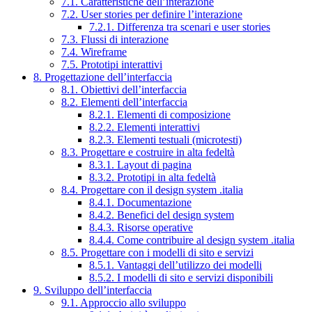
7.1. Caratteristiche dell’interazione
7.2. User stories per definire l’interazione
7.2.1. Differenza tra scenari e user stories
7.3. Flussi di interazione
7.4. Wireframe
7.5. Prototipi interattivi
8. Progettazione dell’interfaccia
8.1. Obiettivi dell’interfaccia
8.2. Elementi dell’interfaccia
8.2.1. Elementi di composizione
8.2.2. Elementi interattivi
8.2.3. Elementi testuali (microtesti)
8.3. Progettare e costruire in alta fedeltà
8.3.1. Layout di pagina
8.3.2. Prototipi in alta fedeltà
8.4. Progettare con il design system .italia
8.4.1. Documentazione
8.4.2. Benefici del design system
8.4.3. Risorse operative
8.4.4. Come contribuire al design system .italia
8.5. Progettare con i modelli di sito e servizi
8.5.1. Vantaggi dell’utilizzo dei modelli
8.5.2. I modelli di sito e servizi disponibili
9. Sviluppo dell’interfaccia
9.1. Approccio allo sviluppo