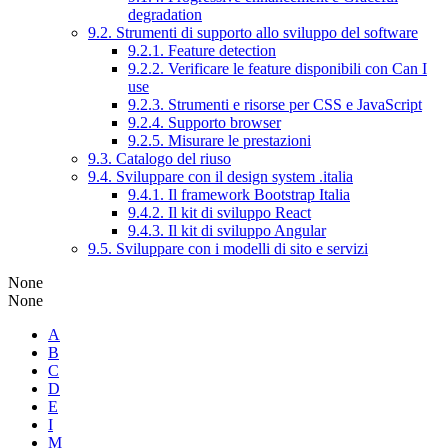
degradation
9.2. Strumenti di supporto allo sviluppo del software
9.2.1. Feature detection
9.2.2. Verificare le feature disponibili con Can I
use
9.2.3. Strumenti e risorse per CSS e JavaScript
9.2.4. Supporto browser
9.2.5. Misurare le prestazioni
9.3. Catalogo del riuso
9.4. Sviluppare con il design system .italia
9.4.1. Il framework Bootstrap Italia
9.4.2. Il kit di sviluppo React
9.4.3. Il kit di sviluppo Angular
9.5. Sviluppare con i modelli di sito e servizi
None
None
A
B
C
D
E
I
M