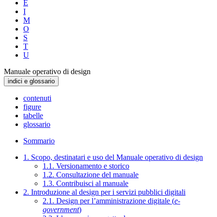
E
I
M
O
S
T
U
Manuale operativo di design
indici e glossario
contenuti
figure
tabelle
glossario
Sommario
1. Scopo, destinatari e uso del Manuale operativo di design
1.1. Versionamento e storico
1.2. Consultazione del manuale
1.3. Contribuisci al manuale
2. Introduzione al design per i servizi pubblici digitali
2.1. Design per l’amministrazione digitale (
e-
government
)