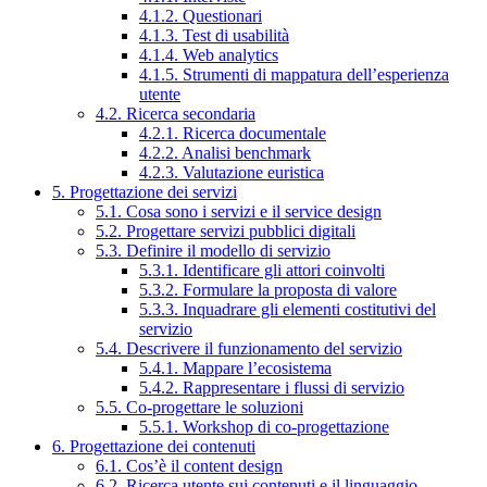
4.1.2. Questionari
4.1.3. Test di usabilità
4.1.4. Web analytics
4.1.5. Strumenti di mappatura dell’esperienza
utente
4.2. Ricerca secondaria
4.2.1. Ricerca documentale
4.2.2. Analisi benchmark
4.2.3. Valutazione euristica
5. Progettazione dei servizi
5.1. Cosa sono i servizi e il service design
5.2. Progettare servizi pubblici digitali
5.3. Definire il modello di servizio
5.3.1. Identificare gli attori coinvolti
5.3.2. Formulare la proposta di valore
5.3.3. Inquadrare gli elementi costitutivi del
servizio
5.4. Descrivere il funzionamento del servizio
5.4.1. Mappare l’ecosistema
5.4.2. Rappresentare i flussi di servizio
5.5. Co-progettare le soluzioni
5.5.1. Workshop di co-progettazione
6. Progettazione dei contenuti
6.1. Cos’è il content design
6.2. Ricerca utente sui contenuti e il linguaggio