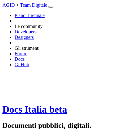
AGID
+
Team Digitale
Piano Triennale
Le community
Developers
Designers
Gli strumenti
Forum
Docs
GitHub
Docs Italia
beta
Documenti pubblici, digitali.