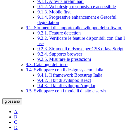
9.1.1. Attività preliminari
9.1.2. Web design responsivo e accessibile
9.1.3. Mobile first
9.1.4. Progressive enhancement e Graceful
degradation
9.2. Strumenti di supporto allo sviluppo del software
9.2.1. Feature detection
9.2.2. Verificare le feature disponibili con Can I
use
9.2.3. Strumenti e risorse per CSS e JavaScript
9.2.4. Supporto browser
9.2.5. Misurare le prestazioni
9.3. Catalogo del riuso
9.4. Sviluppare con il design system .italia
9.4.1. Il framework Bootstrap Italia
9.4.2. Il kit di sviluppo React
9.4.3. Il kit di sviluppo Angular
9.5. Sviluppare con i modelli di sito e servizi
glossario
A
B
C
D