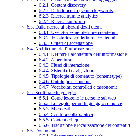
6.2.1. Content discovery
6.2.2. Dati di ricerca (search keywords)
6.2.3. Ricerca tramite analytics
6.2.4. Ricerca sui forum
6.3. Dalla ricerca ai bisogni degli utenti
6.3.1. User stories per definire i contenuti
6.3.2. Job stories per definire i contenuti
6.3.3. Criteri di accettazione
6.4. Architettura dell’informazione
6.4.1. Definire l’architettura dell’informazione
6.4.2. Alberatura
6.4.3. Flussi di interazione
6.4.4. Sistemi di navigazione
6.4.5. Tipologie di contenuto (content type)
6.4.6. Ontologie e standard
6.4.7. Vocabolari controllati e tassonomie
6.5. Scrittura e linguaggio
6.5.1. Come leggono le persone sul web
6.5.2. Le regole per un linguaggio semplice
6.5.3. Microtesti
6.5.4. Scrittura collaborativa
6.5.5. Content critique
6.5.6. Traduzione e localizzazione dei contenuti
6.6. Documenti