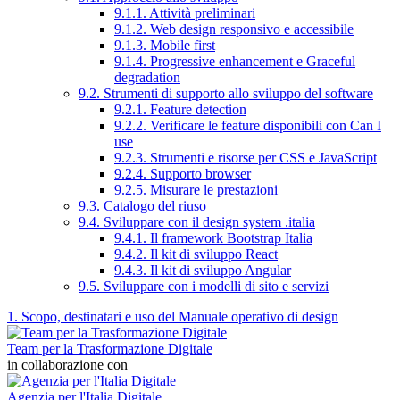
9.1.1. Attività preliminari
9.1.2. Web design responsivo e accessibile
9.1.3. Mobile first
9.1.4. Progressive enhancement e Graceful
degradation
9.2. Strumenti di supporto allo sviluppo del software
9.2.1. Feature detection
9.2.2. Verificare le feature disponibili con Can I
use
9.2.3. Strumenti e risorse per CSS e JavaScript
9.2.4. Supporto browser
9.2.5. Misurare le prestazioni
9.3. Catalogo del riuso
9.4. Sviluppare con il design system .italia
9.4.1. Il framework Bootstrap Italia
9.4.2. Il kit di sviluppo React
9.4.3. Il kit di sviluppo Angular
9.5. Sviluppare con i modelli di sito e servizi
1. Scopo, destinatari e uso del Manuale operativo di design
Team per la Trasformazione Digitale
in collaborazione con
Agenzia per l'Italia Digitale