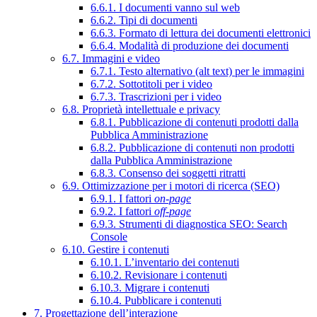
6.6.1. I documenti vanno sul web
6.6.2. Tipi di documenti
6.6.3. Formato di lettura dei documenti elettronici
6.6.4. Modalità di produzione dei documenti
6.7. Immagini e video
6.7.1. Testo alternativo (alt text) per le immagini
6.7.2. Sottotitoli per i video
6.7.3. Trascrizioni per i video
6.8. Proprietà intellettuale e privacy
6.8.1. Pubblicazione di contenuti prodotti dalla
Pubblica Amministrazione
6.8.2. Pubblicazione di contenuti non prodotti
dalla Pubblica Amministrazione
6.8.3. Consenso dei soggetti ritratti
6.9. Ottimizzazione per i motori di ricerca (SEO)
6.9.1. I fattori
on-page
6.9.2. I fattori
off-page
6.9.3. Strumenti di diagnostica SEO: Search
Console
6.10. Gestire i contenuti
6.10.1. L’inventario dei contenuti
6.10.2. Revisionare i contenuti
6.10.3. Migrare i contenuti
6.10.4. Pubblicare i contenuti
7. Progettazione dell’interazione