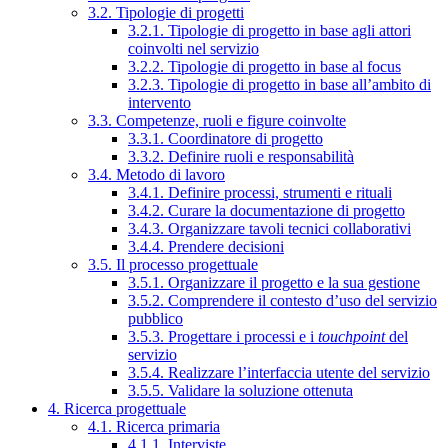
3.2. Tipologie di progetti
3.2.1. Tipologie di progetto in base agli attori
coinvolti nel servizio
3.2.2. Tipologie di progetto in base al focus
3.2.3. Tipologie di progetto in base all’ambito di
intervento
3.3. Competenze, ruoli e figure coinvolte
3.3.1. Coordinatore di progetto
3.3.2. Definire ruoli e responsabilità
3.4. Metodo di lavoro
3.4.1. Definire processi, strumenti e rituali
3.4.2. Curare la documentazione di progetto
3.4.3. Organizzare tavoli tecnici collaborativi
3.4.4. Prendere decisioni
3.5. Il processo progettuale
3.5.1. Organizzare il progetto e la sua gestione
3.5.2. Comprendere il contesto d’uso del servizio
pubblico
3.5.3. Progettare i processi e i
touchpoint
del
servizio
3.5.4. Realizzare l’interfaccia utente del servizio
3.5.5. Validare la soluzione ottenuta
4. Ricerca progettuale
4.1. Ricerca primaria
4.1.1. Interviste