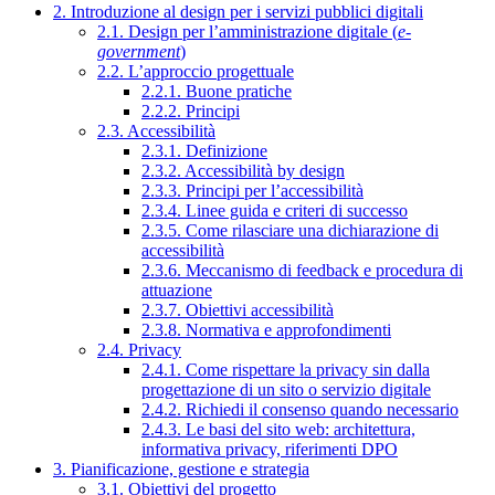
2. Introduzione al design per i servizi pubblici digitali
2.1. Design per l’amministrazione digitale (
e-
government
)
2.2. L’approccio progettuale
2.2.1. Buone pratiche
2.2.2. Principi
2.3. Accessibilità
2.3.1. Definizione
2.3.2. Accessibilità by design
2.3.3. Principi per l’accessibilità
2.3.4. Linee guida e criteri di successo
2.3.5. Come rilasciare una dichiarazione di
accessibilità
2.3.6. Meccanismo di feedback e procedura di
attuazione
2.3.7. Obiettivi accessibilità
2.3.8. Normativa e approfondimenti
2.4. Privacy
2.4.1. Come rispettare la privacy sin dalla
progettazione di un sito o servizio digitale
2.4.2. Richiedi il consenso quando necessario
2.4.3. Le basi del sito web: architettura,
informativa privacy, riferimenti DPO
3. Pianificazione, gestione e strategia
3.1. Obiettivi del progetto