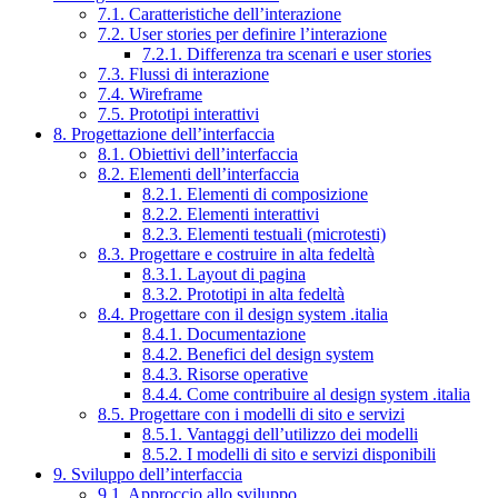
7.1. Caratteristiche dell’interazione
7.2. User stories per definire l’interazione
7.2.1. Differenza tra scenari e user stories
7.3. Flussi di interazione
7.4. Wireframe
7.5. Prototipi interattivi
8. Progettazione dell’interfaccia
8.1. Obiettivi dell’interfaccia
8.2. Elementi dell’interfaccia
8.2.1. Elementi di composizione
8.2.2. Elementi interattivi
8.2.3. Elementi testuali (microtesti)
8.3. Progettare e costruire in alta fedeltà
8.3.1. Layout di pagina
8.3.2. Prototipi in alta fedeltà
8.4. Progettare con il design system .italia
8.4.1. Documentazione
8.4.2. Benefici del design system
8.4.3. Risorse operative
8.4.4. Come contribuire al design system .italia
8.5. Progettare con i modelli di sito e servizi
8.5.1. Vantaggi dell’utilizzo dei modelli
8.5.2. I modelli di sito e servizi disponibili
9. Sviluppo dell’interfaccia
9.1. Approccio allo sviluppo