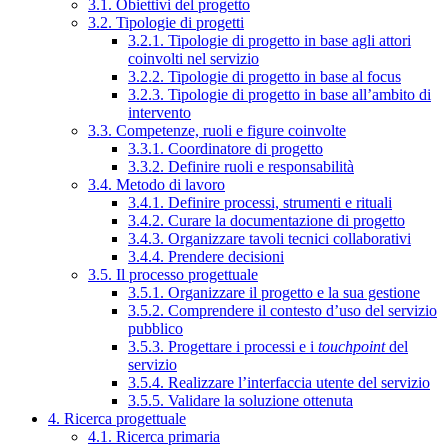
3.1. Obiettivi del progetto
3.2. Tipologie di progetti
3.2.1. Tipologie di progetto in base agli attori
coinvolti nel servizio
3.2.2. Tipologie di progetto in base al focus
3.2.3. Tipologie di progetto in base all’ambito di
intervento
3.3. Competenze, ruoli e figure coinvolte
3.3.1. Coordinatore di progetto
3.3.2. Definire ruoli e responsabilità
3.4. Metodo di lavoro
3.4.1. Definire processi, strumenti e rituali
3.4.2. Curare la documentazione di progetto
3.4.3. Organizzare tavoli tecnici collaborativi
3.4.4. Prendere decisioni
3.5. Il processo progettuale
3.5.1. Organizzare il progetto e la sua gestione
3.5.2. Comprendere il contesto d’uso del servizio
pubblico
3.5.3. Progettare i processi e i
touchpoint
del
servizio
3.5.4. Realizzare l’interfaccia utente del servizio
3.5.5. Validare la soluzione ottenuta
4. Ricerca progettuale
4.1. Ricerca primaria