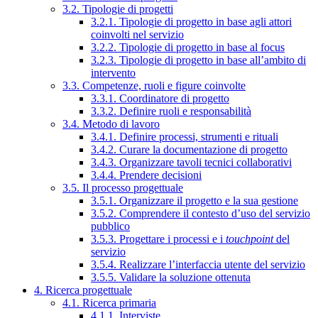
3.2. Tipologie di progetti
3.2.1. Tipologie di progetto in base agli attori
coinvolti nel servizio
3.2.2. Tipologie di progetto in base al focus
3.2.3. Tipologie di progetto in base all’ambito di
intervento
3.3. Competenze, ruoli e figure coinvolte
3.3.1. Coordinatore di progetto
3.3.2. Definire ruoli e responsabilità
3.4. Metodo di lavoro
3.4.1. Definire processi, strumenti e rituali
3.4.2. Curare la documentazione di progetto
3.4.3. Organizzare tavoli tecnici collaborativi
3.4.4. Prendere decisioni
3.5. Il processo progettuale
3.5.1. Organizzare il progetto e la sua gestione
3.5.2. Comprendere il contesto d’uso del servizio
pubblico
3.5.3. Progettare i processi e i
touchpoint
del
servizio
3.5.4. Realizzare l’interfaccia utente del servizio
3.5.5. Validare la soluzione ottenuta
4. Ricerca progettuale
4.1. Ricerca primaria
4.1.1. Interviste