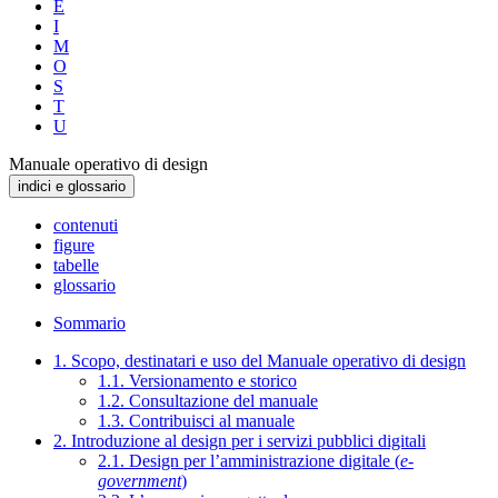
E
I
M
O
S
T
U
Manuale operativo di design
indici e glossario
contenuti
figure
tabelle
glossario
Sommario
1. Scopo, destinatari e uso del Manuale operativo di design
1.1. Versionamento e storico
1.2. Consultazione del manuale
1.3. Contribuisci al manuale
2. Introduzione al design per i servizi pubblici digitali
2.1. Design per l’amministrazione digitale (
e-
government
)