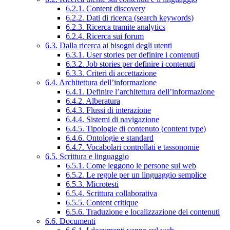
6.2.1. Content discovery
6.2.2. Dati di ricerca (search keywords)
6.2.3. Ricerca tramite analytics
6.2.4. Ricerca sui forum
6.3. Dalla ricerca ai bisogni degli utenti
6.3.1. User stories per definire i contenuti
6.3.2. Job stories per definire i contenuti
6.3.3. Criteri di accettazione
6.4. Architettura dell’informazione
6.4.1. Definire l’architettura dell’informazione
6.4.2. Alberatura
6.4.3. Flussi di interazione
6.4.4. Sistemi di navigazione
6.4.5. Tipologie di contenuto (content type)
6.4.6. Ontologie e standard
6.4.7. Vocabolari controllati e tassonomie
6.5. Scrittura e linguaggio
6.5.1. Come leggono le persone sul web
6.5.2. Le regole per un linguaggio semplice
6.5.3. Microtesti
6.5.4. Scrittura collaborativa
6.5.5. Content critique
6.5.6. Traduzione e localizzazione dei contenuti
6.6. Documenti