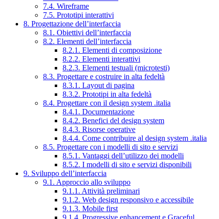
7.4. Wireframe
7.5. Prototipi interattivi
8. Progettazione dell’interfaccia
8.1. Obiettivi dell’interfaccia
8.2. Elementi dell’interfaccia
8.2.1. Elementi di composizione
8.2.2. Elementi interattivi
8.2.3. Elementi testuali (microtesti)
8.3. Progettare e costruire in alta fedeltà
8.3.1. Layout di pagina
8.3.2. Prototipi in alta fedeltà
8.4. Progettare con il design system .italia
8.4.1. Documentazione
8.4.2. Benefici del design system
8.4.3. Risorse operative
8.4.4. Come contribuire al design system .italia
8.5. Progettare con i modelli di sito e servizi
8.5.1. Vantaggi dell’utilizzo dei modelli
8.5.2. I modelli di sito e servizi disponibili
9. Sviluppo dell’interfaccia
9.1. Approccio allo sviluppo
9.1.1. Attività preliminari
9.1.2. Web design responsivo e accessibile
9.1.3. Mobile first
9.1.4. Progressive enhancement e Graceful