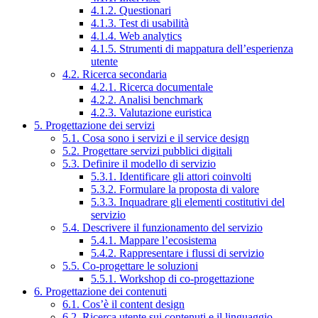
4.1.2. Questionari
4.1.3. Test di usabilità
4.1.4. Web analytics
4.1.5. Strumenti di mappatura dell’esperienza
utente
4.2. Ricerca secondaria
4.2.1. Ricerca documentale
4.2.2. Analisi benchmark
4.2.3. Valutazione euristica
5. Progettazione dei servizi
5.1. Cosa sono i servizi e il service design
5.2. Progettare servizi pubblici digitali
5.3. Definire il modello di servizio
5.3.1. Identificare gli attori coinvolti
5.3.2. Formulare la proposta di valore
5.3.3. Inquadrare gli elementi costitutivi del
servizio
5.4. Descrivere il funzionamento del servizio
5.4.1. Mappare l’ecosistema
5.4.2. Rappresentare i flussi di servizio
5.5. Co-progettare le soluzioni
5.5.1. Workshop di co-progettazione
6. Progettazione dei contenuti
6.1. Cos’è il content design
6.2. Ricerca utente sui contenuti e il linguaggio