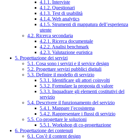
4.1.1. Interviste
4.1.2. Questionari
4.1.3. Test di usabilità
4.1.4. Web analytics
4.1.5. Strumenti di mappatura dell’esperienza
utente
4.2. Ricerca secondaria
4.2.1. Ricerca documentale
4.2.2. Analisi benchmark
4.2.3. Valutazione euristica
5. Progettazione dei servizi
5.1. Cosa sono i servizi e il service design
5.2. Progettare servizi pubblici digitali
5.3. Definire il modello di servizio
5.3.1. Identificare gli attori coinvolti
5.3.2. Formulare la proposta di valore
5.3.3. Inquadrare gli elementi costitutivi del
servizio
5.4. Descrivere il funzionamento del servizio
5.4.1. Mappare l’ecosistema
5.4.2. Rappresentare i flussi di servizio
5.5. Co-progettare le soluzioni
5.5.1. Workshop di co-progettazione
6. Progettazione dei contenuti
6.1. Cos’è il content design