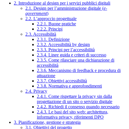
2. Introduzione al design per i servizi pubblici digitali
2.1. Design per l’amministrazione digitale (
e-
government
)
2.2. L’approccio progettuale
2.2.1. Buone pratiche
2.2.2. Principi
2.3. Accessibilità
2.3.1. Definizione
2.3.2. Accessibilità by design
2.3.3. Principi per l’accessibilità
2.3.4. Linee guida e criteri di successo
2.3.5. Come rilasciare una dichiarazione di
accessibilità
2.3.6. Meccanismo di feedback e procedura di
attuazione
2.3.7. Obiettivi accessibilità
2.3.8. Normativa e approfondimenti
2.4. Privacy
2.4.1. Come rispettare la privacy sin dalla
progettazione di un sito o servizio digitale
2.4.2. Richiedi il consenso quando necessario
2.4.3. Le basi del sito web: architettura,
informativa privacy, riferimenti DPO
3. Pianificazione, gestione e strategia
3.1. Obiettivi del progetto