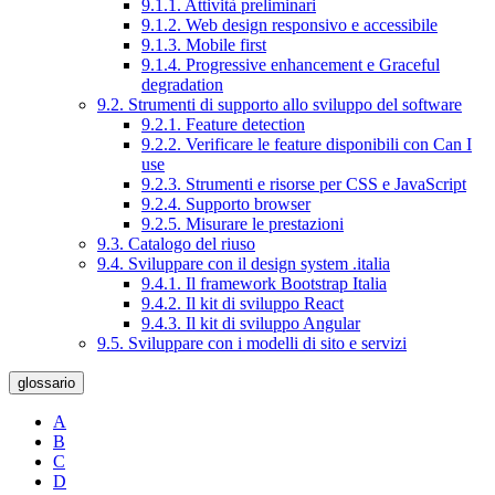
9.1.1. Attività preliminari
9.1.2. Web design responsivo e accessibile
9.1.3. Mobile first
9.1.4. Progressive enhancement e Graceful
degradation
9.2. Strumenti di supporto allo sviluppo del software
9.2.1. Feature detection
9.2.2. Verificare le feature disponibili con Can I
use
9.2.3. Strumenti e risorse per CSS e JavaScript
9.2.4. Supporto browser
9.2.5. Misurare le prestazioni
9.3. Catalogo del riuso
9.4. Sviluppare con il design system .italia
9.4.1. Il framework Bootstrap Italia
9.4.2. Il kit di sviluppo React
9.4.3. Il kit di sviluppo Angular
9.5. Sviluppare con i modelli di sito e servizi
glossario
A
B
C
D