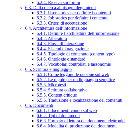
6.2.4. Ricerca sui forum
6.3. Dalla ricerca ai bisogni degli utenti
6.3.1. User stories per definire i contenuti
6.3.2. Job stories per definire i contenuti
6.3.3. Criteri di accettazione
6.4. Architettura dell’informazione
6.4.1. Definire l’architettura dell’informazione
6.4.2. Alberatura
6.4.3. Flussi di interazione
6.4.4. Sistemi di navigazione
6.4.5. Tipologie di contenuto (content type)
6.4.6. Ontologie e standard
6.4.7. Vocabolari controllati e tassonomie
6.5. Scrittura e linguaggio
6.5.1. Come leggono le persone sul web
6.5.2. Le regole per un linguaggio semplice
6.5.3. Microtesti
6.5.4. Scrittura collaborativa
6.5.5. Content critique
6.5.6. Traduzione e localizzazione dei contenuti
6.6. Documenti
6.6.1. I documenti vanno sul web
6.6.2. Tipi di documenti
6.6.3. Formato di lettura dei documenti elettronici
6.6.4. Modalità di produzione dei documenti