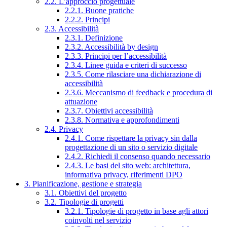
2.2. L’approccio progettuale
2.2.1. Buone pratiche
2.2.2. Principi
2.3. Accessibilità
2.3.1. Definizione
2.3.2. Accessibilità by design
2.3.3. Principi per l’accessibilità
2.3.4. Linee guida e criteri di successo
2.3.5. Come rilasciare una dichiarazione di
accessibilità
2.3.6. Meccanismo di feedback e procedura di
attuazione
2.3.7. Obiettivi accessibilità
2.3.8. Normativa e approfondimenti
2.4. Privacy
2.4.1. Come rispettare la privacy sin dalla
progettazione di un sito o servizio digitale
2.4.2. Richiedi il consenso quando necessario
2.4.3. Le basi del sito web: architettura,
informativa privacy, riferimenti DPO
3. Pianificazione, gestione e strategia
3.1. Obiettivi del progetto
3.2. Tipologie di progetti
3.2.1. Tipologie di progetto in base agli attori
coinvolti nel servizio