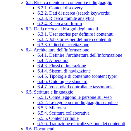
6.2. Ricerca utente sui contenuti e il linguaggio
6.2.1. Content discovery
6.2.2. Dati di ricerca (search keywords)
6.2.3. Ricerca tramite analytics
6.2.4. Ricerca sui forum
6.3. Dalla ricerca ai bisogni degli utenti
6.3.1. User stories per definire i contenuti
6.3.2. Job stories per definire i contenuti
6.3.3. Criteri di accettazione
6.4. Architettura dell’informazione
6.4.1. Definire l’architettura dell’informazione
6.4.2. Alberatura
6.4.3. Flussi di interazione
6.4.4. Sistemi di navigazione
6.4.5. Tipologie di contenuto (content type)
6.4.6. Ontologie e standard
6.4.7. Vocabolari controllati e tassonomie
6.5. Scrittura e linguaggio
6.5.1. Come leggono le persone sul web
6.5.2. Le regole per un linguaggio semplice
6.5.3. Microtesti
6.5.4. Scrittura collaborativa
6.5.5. Content critique
6.5.6. Traduzione e localizzazione dei contenuti
6.6. Documenti