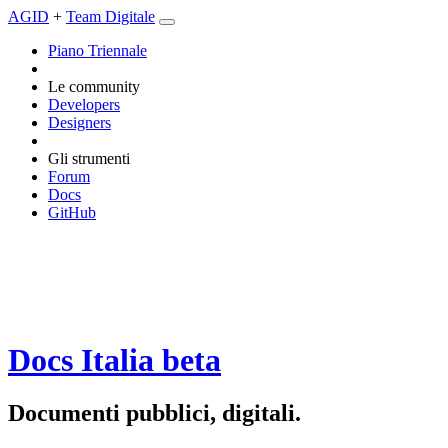
AGID
+
Team Digitale
Piano Triennale
Le community
Developers
Designers
Gli strumenti
Forum
Docs
GitHub
Docs Italia
beta
Documenti pubblici, digitali.