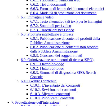
6.6.1. I documenti vanno sul web
6.6.2. Tipi di documenti
6.6.3. Formato di lettura dei documenti elettronici
6.6.4. Modalità di produzione dei documenti
6.7. Immagini e video
6.7.1. Testo alternativo (alt text) per le immagini
6.7.2. Sottotitoli per i video
6.7.3. Trascrizioni per i video
6.8. Proprietà intellettuale e privacy
6.8.1. Pubblicazione di contenuti prodotti dalla
Pubblica Amministrazione
6.8.2. Pubblicazione di contenuti non prodotti
dalla Pubblica Amministrazione
6.8.3. Consenso dei soggetti ritratti
6.9. Ottimizzazione per i motori di ricerca (SEO)
6.9.1. I fattori
on-page
6.9.2. I fattori
off-page
6.9.3. Strumenti di diagnostica SEO: Search
Console
6.10. Gestire i contenuti
6.10.1. L’inventario dei contenuti
6.10.2. Revisionare i contenuti
6.10.3. Migrare i contenuti
6.10.4. Pubblicare i contenuti
7. Progettazione dell’interazione