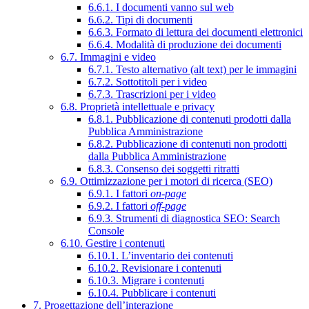
6.6.1. I documenti vanno sul web
6.6.2. Tipi di documenti
6.6.3. Formato di lettura dei documenti elettronici
6.6.4. Modalità di produzione dei documenti
6.7. Immagini e video
6.7.1. Testo alternativo (alt text) per le immagini
6.7.2. Sottotitoli per i video
6.7.3. Trascrizioni per i video
6.8. Proprietà intellettuale e privacy
6.8.1. Pubblicazione di contenuti prodotti dalla
Pubblica Amministrazione
6.8.2. Pubblicazione di contenuti non prodotti
dalla Pubblica Amministrazione
6.8.3. Consenso dei soggetti ritratti
6.9. Ottimizzazione per i motori di ricerca (SEO)
6.9.1. I fattori
on-page
6.9.2. I fattori
off-page
6.9.3. Strumenti di diagnostica SEO: Search
Console
6.10. Gestire i contenuti
6.10.1. L’inventario dei contenuti
6.10.2. Revisionare i contenuti
6.10.3. Migrare i contenuti
6.10.4. Pubblicare i contenuti
7. Progettazione dell’interazione