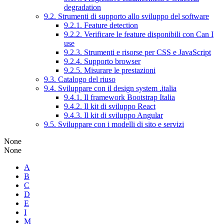
degradation
9.2. Strumenti di supporto allo sviluppo del software
9.2.1. Feature detection
9.2.2. Verificare le feature disponibili con Can I
use
9.2.3. Strumenti e risorse per CSS e JavaScript
9.2.4. Supporto browser
9.2.5. Misurare le prestazioni
9.3. Catalogo del riuso
9.4. Sviluppare con il design system .italia
9.4.1. Il framework Bootstrap Italia
9.4.2. Il kit di sviluppo React
9.4.3. Il kit di sviluppo Angular
9.5. Sviluppare con i modelli di sito e servizi
None
None
A
B
C
D
E
I
M