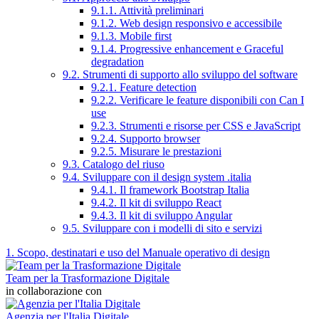
9.1.1. Attività preliminari
9.1.2. Web design responsivo e accessibile
9.1.3. Mobile first
9.1.4. Progressive enhancement e Graceful
degradation
9.2. Strumenti di supporto allo sviluppo del software
9.2.1. Feature detection
9.2.2. Verificare le feature disponibili con Can I
use
9.2.3. Strumenti e risorse per CSS e JavaScript
9.2.4. Supporto browser
9.2.5. Misurare le prestazioni
9.3. Catalogo del riuso
9.4. Sviluppare con il design system .italia
9.4.1. Il framework Bootstrap Italia
9.4.2. Il kit di sviluppo React
9.4.3. Il kit di sviluppo Angular
9.5. Sviluppare con i modelli di sito e servizi
1. Scopo, destinatari e uso del Manuale operativo di design
Team per la Trasformazione Digitale
in collaborazione con
Agenzia per l'Italia Digitale