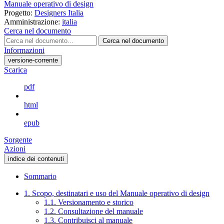
Manuale operativo di design
Progetto:
Designers Italia
Amministrazione:
italia
Cerca nel documento
Cerca nel documento
Informazioni
versione-corrente
Scarica
pdf
html
epub
Sorgente
Azioni
indice dei contenuti
Sommario
1. Scopo, destinatari e uso del Manuale operativo di design
1.1. Versionamento e storico
1.2. Consultazione del manuale
1.3. Contribuisci al manuale