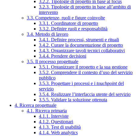
3.2.2. Tipologie di progetto in base al focus
3.2.3. Tipologie di progetto in base all’ambito di
intervento
3.3. Competenze, ruoli e figure coinvolte
3.3.1. Coordinatore di progetto
3.3.2. Definire ruoli e responsabilità
3.4. Metodo di lavoro
3.4.1. Definire processi, strumenti e rituali
3.4.2. Curare la documentazione di progetto
3.4.3. Organizzare tavoli tecnici collaborativi
3.4.4. Prendere decisioni
3.5. Il processo progettuale
3.5.1. Organizzare il progetto e la sua gestione
3.5.2. Comprendere il contesto d’uso del servizio
pubblico
3.5.3. Progettare i processi e i
touchpoint
del
servizio
3.5.4. Realizzare l’interfaccia utente del servizio
3.5.5. Validare la soluzione ottenuta
4. Ricerca progettuale
4.1. Ricerca primaria
4.1.1. Interviste
4.1.2. Questionari
4.1.3. Test di usabilità
4.1.4. Web analytics