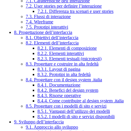
7.1. Caratteristiche dell’interazione
7.2. User stories per definire l’interazione
7.2.1. Differenza tra scenari e user stories
7.3. Flussi di interazione
7.4. Wireframe
7.5. Prototipi interattivi
8. Progettazione dell’interfaccia
8.1. Obiettivi dell’interfaccia
8.2. Elementi dell’interfaccia
8.2.1. Elementi di composizione
8.2.2. Elementi interattivi
8.2.3. Elementi testuali (microtesti)
8.3. Progettare e costruire in alta fedeltà
8.3.1. Layout di pagina
8.3.2. Prototipi in alta fedeltà
8.4. Progettare con il design system .italia
8.4.1. Documentazione
8.4.2. Benefici del design system
8.4.3. Risorse operative
8.4.4. Come contribuire al design system .italia
8.5. Progettare con i modelli di sito e servizi
8.5.1. Vantaggi dell’utilizzo dei modelli
8.5.2. I modelli di sito e servizi disponibili
9. Sviluppo dell’interfaccia
9.1. Approccio allo sviluppo