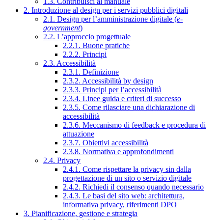
1.3. Contribuisci al manuale
2. Introduzione al design per i servizi pubblici digitali
2.1. Design per l’amministrazione digitale (
e-
government
)
2.2. L’approccio progettuale
2.2.1. Buone pratiche
2.2.2. Principi
2.3. Accessibilità
2.3.1. Definizione
2.3.2. Accessibilità by design
2.3.3. Principi per l’accessibilità
2.3.4. Linee guida e criteri di successo
2.3.5. Come rilasciare una dichiarazione di
accessibilità
2.3.6. Meccanismo di feedback e procedura di
attuazione
2.3.7. Obiettivi accessibilità
2.3.8. Normativa e approfondimenti
2.4. Privacy
2.4.1. Come rispettare la privacy sin dalla
progettazione di un sito o servizio digitale
2.4.2. Richiedi il consenso quando necessario
2.4.3. Le basi del sito web: architettura,
informativa privacy, riferimenti DPO
3. Pianificazione, gestione e strategia