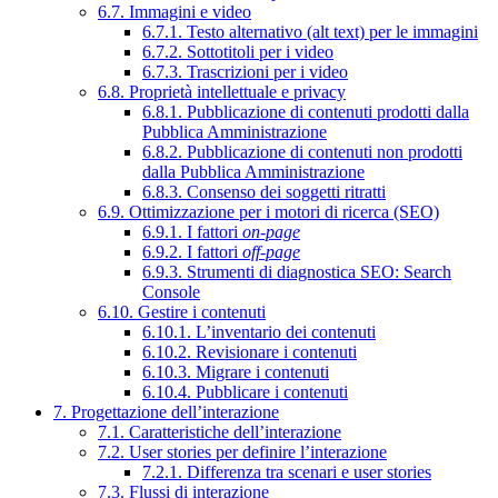
6.7. Immagini e video
6.7.1. Testo alternativo (alt text) per le immagini
6.7.2. Sottotitoli per i video
6.7.3. Trascrizioni per i video
6.8. Proprietà intellettuale e privacy
6.8.1. Pubblicazione di contenuti prodotti dalla
Pubblica Amministrazione
6.8.2. Pubblicazione di contenuti non prodotti
dalla Pubblica Amministrazione
6.8.3. Consenso dei soggetti ritratti
6.9. Ottimizzazione per i motori di ricerca (SEO)
6.9.1. I fattori
on-page
6.9.2. I fattori
off-page
6.9.3. Strumenti di diagnostica SEO: Search
Console
6.10. Gestire i contenuti
6.10.1. L’inventario dei contenuti
6.10.2. Revisionare i contenuti
6.10.3. Migrare i contenuti
6.10.4. Pubblicare i contenuti
7. Progettazione dell’interazione
7.1. Caratteristiche dell’interazione
7.2. User stories per definire l’interazione
7.2.1. Differenza tra scenari e user stories
7.3. Flussi di interazione