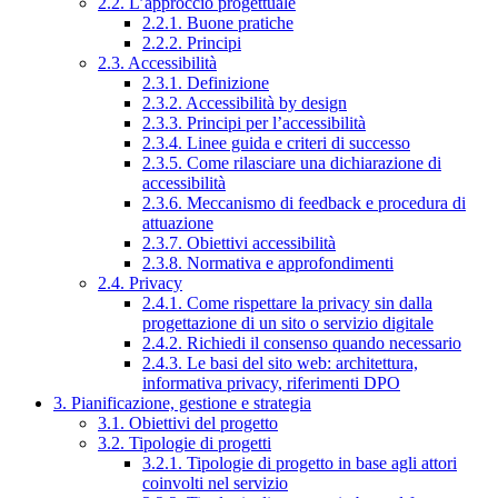
2.2. L’approccio progettuale
2.2.1. Buone pratiche
2.2.2. Principi
2.3. Accessibilità
2.3.1. Definizione
2.3.2. Accessibilità by design
2.3.3. Principi per l’accessibilità
2.3.4. Linee guida e criteri di successo
2.3.5. Come rilasciare una dichiarazione di
accessibilità
2.3.6. Meccanismo di feedback e procedura di
attuazione
2.3.7. Obiettivi accessibilità
2.3.8. Normativa e approfondimenti
2.4. Privacy
2.4.1. Come rispettare la privacy sin dalla
progettazione di un sito o servizio digitale
2.4.2. Richiedi il consenso quando necessario
2.4.3. Le basi del sito web: architettura,
informativa privacy, riferimenti DPO
3. Pianificazione, gestione e strategia
3.1. Obiettivi del progetto
3.2. Tipologie di progetti
3.2.1. Tipologie di progetto in base agli attori
coinvolti nel servizio