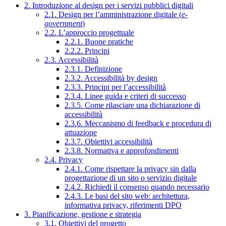
2. Introduzione al design per i servizi pubblici digitali
2.1. Design per l’amministrazione digitale (
e-
government
)
2.2. L’approccio progettuale
2.2.1. Buone pratiche
2.2.2. Principi
2.3. Accessibilità
2.3.1. Definizione
2.3.2. Accessibilità by design
2.3.3. Principi per l’accessibilità
2.3.4. Linee guida e criteri di successo
2.3.5. Come rilasciare una dichiarazione di
accessibilità
2.3.6. Meccanismo di feedback e procedura di
attuazione
2.3.7. Obiettivi accessibilità
2.3.8. Normativa e approfondimenti
2.4. Privacy
2.4.1. Come rispettare la privacy sin dalla
progettazione di un sito o servizio digitale
2.4.2. Richiedi il consenso quando necessario
2.4.3. Le basi del sito web: architettura,
informativa privacy, riferimenti DPO
3. Pianificazione, gestione e strategia
3.1. Obiettivi del progetto