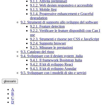
9.1.1. Attività preliminari
9.1.2. Web design responsivo e accessibile
9.1.3. Mobile first
9.1.4. Progressive enhancement e Graceful
degradation
9.2. Strumenti di supporto allo sviluppo del software
9.2.1. Feature detection
9.2.2. Verificare le feature disponibili con Can I
use
9.2.3. Strumenti e risorse per CSS e JavaScript
9.2.4. Supporto browser
9.2.5. Misurare le prestazioni
9.3. Catalogo del riuso
9.4. Sviluppare con il design system .italia
9.4.1. Il framework Bootstrap Italia
9.4.2. Il kit di sviluppo React
9.4.3. Il kit di sviluppo Angular
9.5. Sviluppare con i modelli di sito e servizi
glossario
A
B
C
D