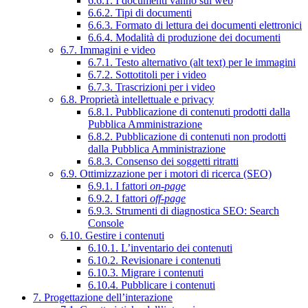
6.6.1. I documenti vanno sul web
6.6.2. Tipi di documenti
6.6.3. Formato di lettura dei documenti elettronici
6.6.4. Modalità di produzione dei documenti
6.7. Immagini e video
6.7.1. Testo alternativo (alt text) per le immagini
6.7.2. Sottotitoli per i video
6.7.3. Trascrizioni per i video
6.8. Proprietà intellettuale e privacy
6.8.1. Pubblicazione di contenuti prodotti dalla
Pubblica Amministrazione
6.8.2. Pubblicazione di contenuti non prodotti
dalla Pubblica Amministrazione
6.8.3. Consenso dei soggetti ritratti
6.9. Ottimizzazione per i motori di ricerca (SEO)
6.9.1. I fattori
on-page
6.9.2. I fattori
off-page
6.9.3. Strumenti di diagnostica SEO: Search
Console
6.10. Gestire i contenuti
6.10.1. L’inventario dei contenuti
6.10.2. Revisionare i contenuti
6.10.3. Migrare i contenuti
6.10.4. Pubblicare i contenuti
7. Progettazione dell’interazione