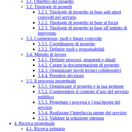
3.1. Obiettivi del progetto
3.2. Tipologie di progetti
3.2.1. Tipologie di progetto in base agli attori
coinvolti nel servizio
3.2.2. Tipologie di progetto in base al focus
3.2.3. Tipologie di progetto in base all’ambito di
intervento
3.3. Competenze, ruoli e figure coinvolte
3.3.1. Coordinatore di progetto
3.3.2. Definire ruoli e responsabilità
3.4. Metodo di lavoro
3.4.1. Definire processi, strumenti e rituali
3.4.2. Curare la documentazione di progetto
3.4.3. Organizzare tavoli tecnici collaborativi
3.4.4. Prendere decisioni
3.5. Il processo progettuale
3.5.1. Organizzare il progetto e la sua gestione
3.5.2. Comprendere il contesto d’uso del servizio
pubblico
3.5.3. Progettare i processi e i
touchpoint
del
servizio
3.5.4. Realizzare l’interfaccia utente del servizio
3.5.5. Validare la soluzione ottenuta
4. Ricerca progettuale
4.1. Ricerca primaria