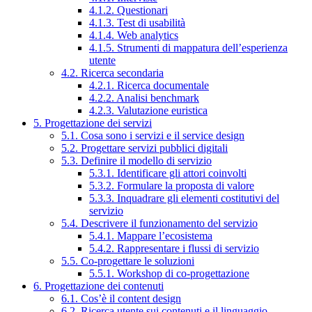
4.1.2. Questionari
4.1.3. Test di usabilità
4.1.4. Web analytics
4.1.5. Strumenti di mappatura dell’esperienza
utente
4.2. Ricerca secondaria
4.2.1. Ricerca documentale
4.2.2. Analisi benchmark
4.2.3. Valutazione euristica
5. Progettazione dei servizi
5.1. Cosa sono i servizi e il service design
5.2. Progettare servizi pubblici digitali
5.3. Definire il modello di servizio
5.3.1. Identificare gli attori coinvolti
5.3.2. Formulare la proposta di valore
5.3.3. Inquadrare gli elementi costitutivi del
servizio
5.4. Descrivere il funzionamento del servizio
5.4.1. Mappare l’ecosistema
5.4.2. Rappresentare i flussi di servizio
5.5. Co-progettare le soluzioni
5.5.1. Workshop di co-progettazione
6. Progettazione dei contenuti
6.1. Cos’è il content design
6.2. Ricerca utente sui contenuti e il linguaggio