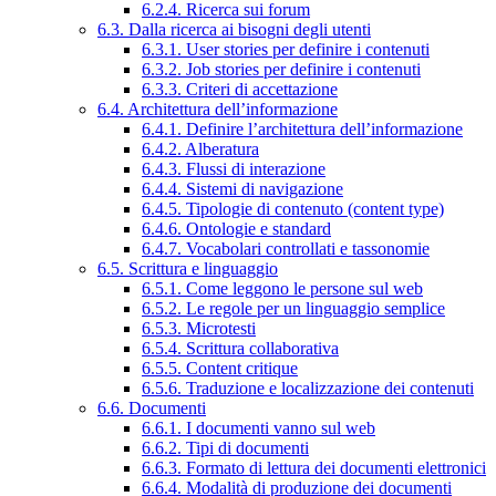
6.2.4. Ricerca sui forum
6.3. Dalla ricerca ai bisogni degli utenti
6.3.1. User stories per definire i contenuti
6.3.2. Job stories per definire i contenuti
6.3.3. Criteri di accettazione
6.4. Architettura dell’informazione
6.4.1. Definire l’architettura dell’informazione
6.4.2. Alberatura
6.4.3. Flussi di interazione
6.4.4. Sistemi di navigazione
6.4.5. Tipologie di contenuto (content type)
6.4.6. Ontologie e standard
6.4.7. Vocabolari controllati e tassonomie
6.5. Scrittura e linguaggio
6.5.1. Come leggono le persone sul web
6.5.2. Le regole per un linguaggio semplice
6.5.3. Microtesti
6.5.4. Scrittura collaborativa
6.5.5. Content critique
6.5.6. Traduzione e localizzazione dei contenuti
6.6. Documenti
6.6.1. I documenti vanno sul web
6.6.2. Tipi di documenti
6.6.3. Formato di lettura dei documenti elettronici
6.6.4. Modalità di produzione dei documenti