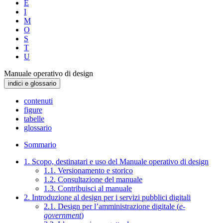
E
I
M
O
S
T
U
Manuale operativo di design
indici e glossario
contenuti
figure
tabelle
glossario
Sommario
1. Scopo, destinatari e uso del Manuale operativo di design
1.1. Versionamento e storico
1.2. Consultazione del manuale
1.3. Contribuisci al manuale
2. Introduzione al design per i servizi pubblici digitali
2.1. Design per l’amministrazione digitale (
e-
government
)