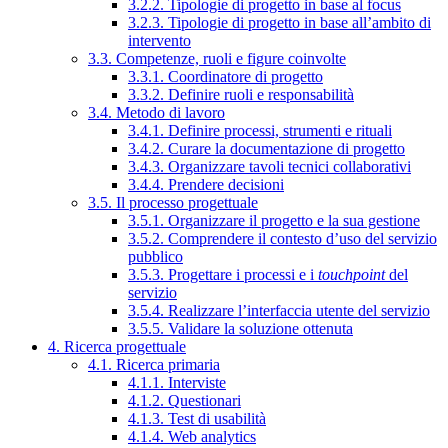
3.2.2. Tipologie di progetto in base al focus
3.2.3. Tipologie di progetto in base all’ambito di
intervento
3.3. Competenze, ruoli e figure coinvolte
3.3.1. Coordinatore di progetto
3.3.2. Definire ruoli e responsabilità
3.4. Metodo di lavoro
3.4.1. Definire processi, strumenti e rituali
3.4.2. Curare la documentazione di progetto
3.4.3. Organizzare tavoli tecnici collaborativi
3.4.4. Prendere decisioni
3.5. Il processo progettuale
3.5.1. Organizzare il progetto e la sua gestione
3.5.2. Comprendere il contesto d’uso del servizio
pubblico
3.5.3. Progettare i processi e i
touchpoint
del
servizio
3.5.4. Realizzare l’interfaccia utente del servizio
3.5.5. Validare la soluzione ottenuta
4. Ricerca progettuale
4.1. Ricerca primaria
4.1.1. Interviste
4.1.2. Questionari
4.1.3. Test di usabilità
4.1.4. Web analytics