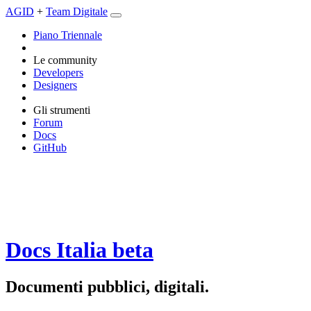
AGID
+
Team Digitale
Piano Triennale
Le community
Developers
Designers
Gli strumenti
Forum
Docs
GitHub
Docs Italia
beta
Documenti pubblici, digitali.