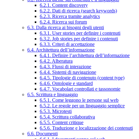
6.2.1. Content discovery
6.2.2. Dati di ricerca (search keywords)
6.2.3. Ricerca tramite analytics
6.2.4. Ricerca sui forum
6.3. Dalla ricerca ai bisogni degli utenti
6.3.1. User stories per definire i contenuti
6.3.2. Job stories per definire i contenuti
6.3.3. Criteri di accettazione
6.4. Architettura dell’informazione
6.4.1. Definire l’architettura dell’informazione
6.4.2. Alberatura
6.4.3. Flussi di interazione
6.4.4. Sistemi di navigazione
6.4.5. Tipologie di contenuto (content type)
6.4.6. Ontologie e standard
6.4.7. Vocabolari controllati e tassonomie
6.5. Scrittura e linguaggio
6.5.1. Come leggono le persone sul web
6.5.2. Le regole per un linguaggio semplice
6.5.3. Microtesti
6.5.4. Scrittura collaborativa
6.5.5. Content critique
6.5.6. Traduzione e localizzazione dei contenuti
6.6. Documenti