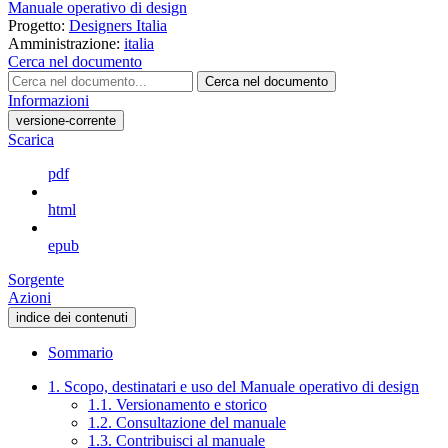
Manuale operativo di design
Progetto:
Designers Italia
Amministrazione:
italia
Cerca nel documento
Cerca nel documento
Informazioni
versione-corrente
Scarica
pdf
html
epub
Sorgente
Azioni
indice dei contenuti
Sommario
1. Scopo, destinatari e uso del Manuale operativo di design
1.1. Versionamento e storico
1.2. Consultazione del manuale
1.3. Contribuisci al manuale