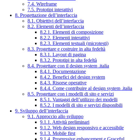
7.4. Wireframe
7.5. Prototipi interattivi
8. Progettazione dell’interfaccia
8.1. Obiettivi dell’interfaccia
8.2. Elementi dell’interfaccia
8.2.1. Elementi di composizione
8.2.2. Elementi interattivi
8.2.3. Elementi testuali (microtesti)
8.3. Progettare e costruire in alta fedeltà
8.3.1. Layout di pagina
8.3.2. Prototipi in alta fedeltà
8.4. Progettare con il design system .italia
8.4.1. Documentazione
8.4.2. Benefici del design system
8.4.3. Risorse operative
8.4.4. Come contribuire al design system .italia
8.5. Progettare con i modelli di sito e servizi
8.5.1. Vantaggi dell’utilizzo dei modelli
8.5.2. I modelli di sito e servizi disponibili
9. Sviluppo dell’interfaccia
9.1. Approccio allo sviluppo
9.1.1. Attività preliminari
9.1.2. Web design responsivo e accessibile
9.1.3. Mobile first
9.1.4. Progressive enhancement e Graceful