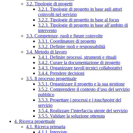
3.2. Tipologie di progetti
3.2.1. Tipologie di progetto in base agli attori
coinvolti nel servizio
3.2.2. Tipologie di progetto in base al focus
3.2.3. Tipologie di progetto in base all’ambito di
intervento
3.3. Competenze, ruoli e figure coinvolte
3.3.1. Coordinatore di progetto
3.3.2. Definire ruoli e responsabilità
3.4. Metodo di lavoro
3.4.1. Definire processi, strumenti e rituali
3.4.2. Curare la documentazione di progetto
3.4.3. Organizzare tavoli tecnici collaborativi
3.4.4. Prendere decisioni
3.5. Il processo progettuale
3.5.1. Organizzare il progetto e la sua gestione
3.5.2. Comprendere il contesto d’uso del servizio
pubblico
3.5.3. Progettare i processi e i
touchpoint
del
servizio
3.5.4. Realizzare l’interfaccia utente del servizio
3.5.5. Validare la soluzione ottenuta
4. Ricerca progettuale
4.1. Ricerca primaria
4.1.1. Interviste