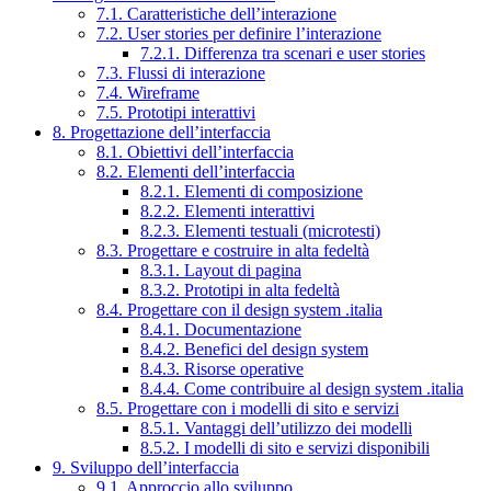
7.1. Caratteristiche dell’interazione
7.2. User stories per definire l’interazione
7.2.1. Differenza tra scenari e user stories
7.3. Flussi di interazione
7.4. Wireframe
7.5. Prototipi interattivi
8. Progettazione dell’interfaccia
8.1. Obiettivi dell’interfaccia
8.2. Elementi dell’interfaccia
8.2.1. Elementi di composizione
8.2.2. Elementi interattivi
8.2.3. Elementi testuali (microtesti)
8.3. Progettare e costruire in alta fedeltà
8.3.1. Layout di pagina
8.3.2. Prototipi in alta fedeltà
8.4. Progettare con il design system .italia
8.4.1. Documentazione
8.4.2. Benefici del design system
8.4.3. Risorse operative
8.4.4. Come contribuire al design system .italia
8.5. Progettare con i modelli di sito e servizi
8.5.1. Vantaggi dell’utilizzo dei modelli
8.5.2. I modelli di sito e servizi disponibili
9. Sviluppo dell’interfaccia
9.1. Approccio allo sviluppo