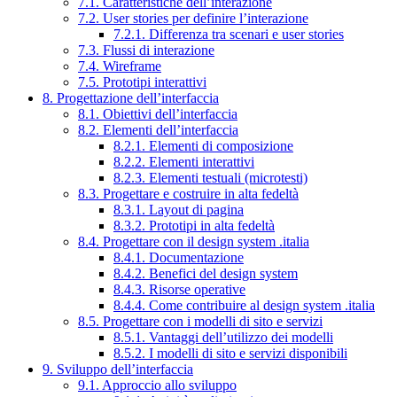
7.1. Caratteristiche dell’interazione
7.2. User stories per definire l’interazione
7.2.1. Differenza tra scenari e user stories
7.3. Flussi di interazione
7.4. Wireframe
7.5. Prototipi interattivi
8. Progettazione dell’interfaccia
8.1. Obiettivi dell’interfaccia
8.2. Elementi dell’interfaccia
8.2.1. Elementi di composizione
8.2.2. Elementi interattivi
8.2.3. Elementi testuali (microtesti)
8.3. Progettare e costruire in alta fedeltà
8.3.1. Layout di pagina
8.3.2. Prototipi in alta fedeltà
8.4. Progettare con il design system .italia
8.4.1. Documentazione
8.4.2. Benefici del design system
8.4.3. Risorse operative
8.4.4. Come contribuire al design system .italia
8.5. Progettare con i modelli di sito e servizi
8.5.1. Vantaggi dell’utilizzo dei modelli
8.5.2. I modelli di sito e servizi disponibili
9. Sviluppo dell’interfaccia
9.1. Approccio allo sviluppo