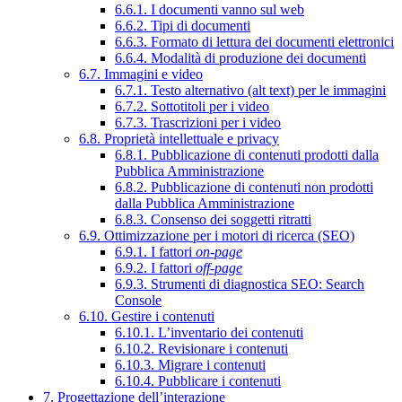
6.6.1. I documenti vanno sul web
6.6.2. Tipi di documenti
6.6.3. Formato di lettura dei documenti elettronici
6.6.4. Modalità di produzione dei documenti
6.7. Immagini e video
6.7.1. Testo alternativo (alt text) per le immagini
6.7.2. Sottotitoli per i video
6.7.3. Trascrizioni per i video
6.8. Proprietà intellettuale e privacy
6.8.1. Pubblicazione di contenuti prodotti dalla
Pubblica Amministrazione
6.8.2. Pubblicazione di contenuti non prodotti
dalla Pubblica Amministrazione
6.8.3. Consenso dei soggetti ritratti
6.9. Ottimizzazione per i motori di ricerca (SEO)
6.9.1. I fattori
on-page
6.9.2. I fattori
off-page
6.9.3. Strumenti di diagnostica SEO: Search
Console
6.10. Gestire i contenuti
6.10.1. L’inventario dei contenuti
6.10.2. Revisionare i contenuti
6.10.3. Migrare i contenuti
6.10.4. Pubblicare i contenuti
7. Progettazione dell’interazione