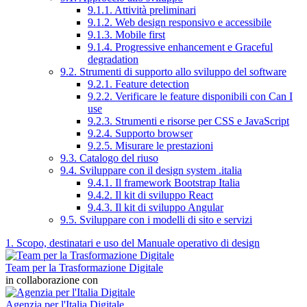
9.1.1. Attività preliminari
9.1.2. Web design responsivo e accessibile
9.1.3. Mobile first
9.1.4. Progressive enhancement e Graceful
degradation
9.2. Strumenti di supporto allo sviluppo del software
9.2.1. Feature detection
9.2.2. Verificare le feature disponibili con Can I
use
9.2.3. Strumenti e risorse per CSS e JavaScript
9.2.4. Supporto browser
9.2.5. Misurare le prestazioni
9.3. Catalogo del riuso
9.4. Sviluppare con il design system .italia
9.4.1. Il framework Bootstrap Italia
9.4.2. Il kit di sviluppo React
9.4.3. Il kit di sviluppo Angular
9.5. Sviluppare con i modelli di sito e servizi
1. Scopo, destinatari e uso del Manuale operativo di design
Team per la Trasformazione Digitale
in collaborazione con
Agenzia per l'Italia Digitale