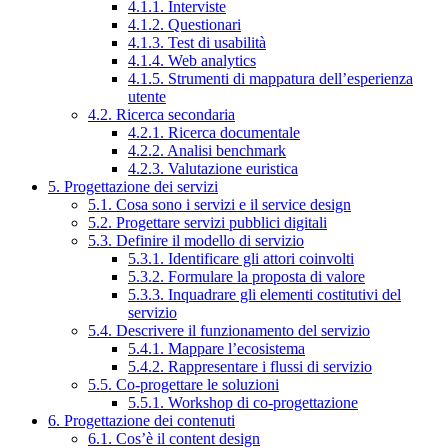
4.1.1. Interviste
4.1.2. Questionari
4.1.3. Test di usabilità
4.1.4. Web analytics
4.1.5. Strumenti di mappatura dell’esperienza
utente
4.2. Ricerca secondaria
4.2.1. Ricerca documentale
4.2.2. Analisi benchmark
4.2.3. Valutazione euristica
5. Progettazione dei servizi
5.1. Cosa sono i servizi e il service design
5.2. Progettare servizi pubblici digitali
5.3. Definire il modello di servizio
5.3.1. Identificare gli attori coinvolti
5.3.2. Formulare la proposta di valore
5.3.3. Inquadrare gli elementi costitutivi del
servizio
5.4. Descrivere il funzionamento del servizio
5.4.1. Mappare l’ecosistema
5.4.2. Rappresentare i flussi di servizio
5.5. Co-progettare le soluzioni
5.5.1. Workshop di co-progettazione
6. Progettazione dei contenuti
6.1. Cos’è il content design