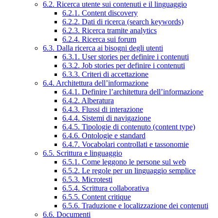
6.2. Ricerca utente sui contenuti e il linguaggio
6.2.1. Content discovery
6.2.2. Dati di ricerca (search keywords)
6.2.3. Ricerca tramite analytics
6.2.4. Ricerca sui forum
6.3. Dalla ricerca ai bisogni degli utenti
6.3.1. User stories per definire i contenuti
6.3.2. Job stories per definire i contenuti
6.3.3. Criteri di accettazione
6.4. Architettura dell’informazione
6.4.1. Definire l’architettura dell’informazione
6.4.2. Alberatura
6.4.3. Flussi di interazione
6.4.4. Sistemi di navigazione
6.4.5. Tipologie di contenuto (content type)
6.4.6. Ontologie e standard
6.4.7. Vocabolari controllati e tassonomie
6.5. Scrittura e linguaggio
6.5.1. Come leggono le persone sul web
6.5.2. Le regole per un linguaggio semplice
6.5.3. Microtesti
6.5.4. Scrittura collaborativa
6.5.5. Content critique
6.5.6. Traduzione e localizzazione dei contenuti
6.6. Documenti