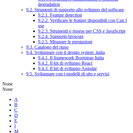
degradation
9.2. Strumenti di supporto allo sviluppo del software
9.2.1. Feature detection
9.2.2. Verificare le feature disponibili con Can I
use
9.2.3. Strumenti e risorse per CSS e JavaScript
9.2.4. Supporto browser
9.2.5. Misurare le prestazioni
9.3. Catalogo del riuso
9.4. Sviluppare con il design system .italia
9.4.1. Il framework Bootstrap Italia
9.4.2. Il kit di sviluppo React
9.4.3. Il kit di sviluppo Angular
9.5. Sviluppare con i modelli di sito e servizi
None
None
A
B
C
D
E
I
M