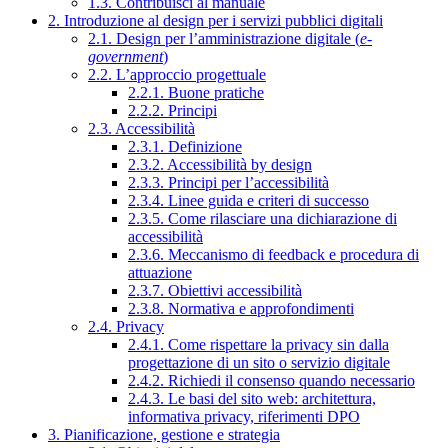
1.3. Contribuisci al manuale
2. Introduzione al design per i servizi pubblici digitali
2.1. Design per l’amministrazione digitale (
e-
government
)
2.2. L’approccio progettuale
2.2.1. Buone pratiche
2.2.2. Principi
2.3. Accessibilità
2.3.1. Definizione
2.3.2. Accessibilità by design
2.3.3. Principi per l’accessibilità
2.3.4. Linee guida e criteri di successo
2.3.5. Come rilasciare una dichiarazione di
accessibilità
2.3.6. Meccanismo di feedback e procedura di
attuazione
2.3.7. Obiettivi accessibilità
2.3.8. Normativa e approfondimenti
2.4. Privacy
2.4.1. Come rispettare la privacy sin dalla
progettazione di un sito o servizio digitale
2.4.2. Richiedi il consenso quando necessario
2.4.3. Le basi del sito web: architettura,
informativa privacy, riferimenti DPO
3. Pianificazione, gestione e strategia