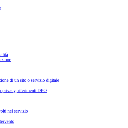
)
ilità
azione
ione di un sito o servizio digitale
va privacy, riferimenti DPO
olti nel servizio
ntervento