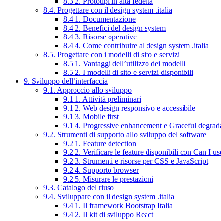
8.3.2. Prototipi in alta fedeltà
8.4. Progettare con il design system .italia
8.4.1. Documentazione
8.4.2. Benefici del design system
8.4.3. Risorse operative
8.4.4. Come contribuire al design system .italia
8.5. Progettare con i modelli di sito e servizi
8.5.1. Vantaggi dell’utilizzo dei modelli
8.5.2. I modelli di sito e servizi disponibili
9. Sviluppo dell’interfaccia
9.1. Approccio allo sviluppo
9.1.1. Attività preliminari
9.1.2. Web design responsivo e accessibile
9.1.3. Mobile first
9.1.4. Progressive enhancement e Graceful degrad
9.2. Strumenti di supporto allo sviluppo del software
9.2.1. Feature detection
9.2.2. Verificare le feature disponibili con Can I us
9.2.3. Strumenti e risorse per CSS e JavaScript
9.2.4. Supporto browser
9.2.5. Misurare le prestazioni
9.3. Catalogo del riuso
9.4. Sviluppare con il design system .italia
9.4.1. Il framework Bootstrap Italia
9.4.2. Il kit di sviluppo React