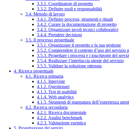
3.3.1. Coordinatore di progetto
3.3.2. Definire ruoli e responsabilità
3.4. Metodo di lavoro
3.4.1. Definire processi, strumenti e rituali
3.4.2. Curare la documentazione di progetto
3.4.3. Organizzare tavoli tecnici collaborativi
3.4.4. Prendere decisioni
3.5. Il processo progettuale
3.5.1. Organizzare il progetto e la sua gestione
3.5.2. Comprendere il contesto d’uso del servizio 
3.5.3. Progettare i processi e i
touchpoint
del servi
3.5.4. Realizzare l’interfaccia utente del servizio
3.5.5. Validare la soluzione ottenuta
4. Ricerca progettuale
4.1. Ricerca primaria
4.1.1. Interviste
4.1.2. Questionari
4.1.3. Test di usabilità
4.1.4. Web analytics
4.1.5. Strumenti di mappatura dell’esperienza uten
4.2. Ricerca secondaria
4.2.1. Ricerca documentale
4.2.2. Analisi benchmark
4.2.3. Valutazione euristica
5. Progettazione dei servizi