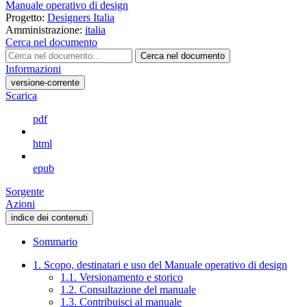
Manuale operativo di design
Progetto:
Designers Italia
Amministrazione:
italia
Cerca nel documento
Cerca nel documento
Informazioni
versione-corrente
Scarica
pdf
html
epub
Sorgente
Azioni
indice dei contenuti
Sommario
1. Scopo, destinatari e uso del Manuale operativo di design
1.1. Versionamento e storico
1.2. Consultazione del manuale
1.3. Contribuisci al manuale