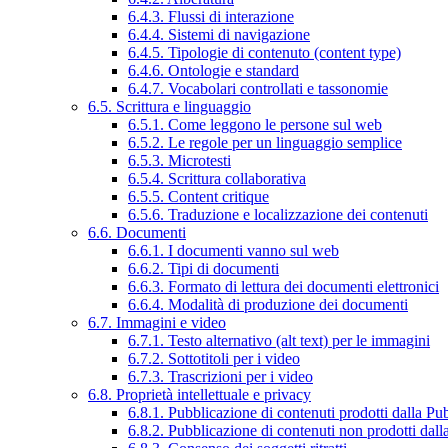
6.4.3. Flussi di interazione
6.4.4. Sistemi di navigazione
6.4.5. Tipologie di contenuto (content type)
6.4.6. Ontologie e standard
6.4.7. Vocabolari controllati e tassonomie
6.5. Scrittura e linguaggio
6.5.1. Come leggono le persone sul web
6.5.2. Le regole per un linguaggio semplice
6.5.3. Microtesti
6.5.4. Scrittura collaborativa
6.5.5. Content critique
6.5.6. Traduzione e localizzazione dei contenuti
6.6. Documenti
6.6.1. I documenti vanno sul web
6.6.2. Tipi di documenti
6.6.3. Formato di lettura dei documenti elettronici
6.6.4. Modalità di produzione dei documenti
6.7. Immagini e video
6.7.1. Testo alternativo (alt text) per le immagini
6.7.2. Sottotitoli per i video
6.7.3. Trascrizioni per i video
6.8. Proprietà intellettuale e privacy
6.8.1. Pubblicazione di contenuti prodotti dalla P
6.8.2. Pubblicazione di contenuti non prodotti dal