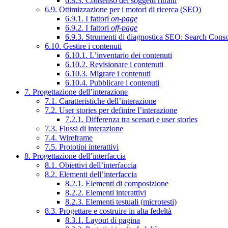
6.8.3. Consenso dei soggetti ritratti
6.9. Ottimizzazione per i motori di ricerca (SEO)
6.9.1. I fattori
on-page
6.9.2. I fattori
off-page
6.9.3. Strumenti di diagnostica SEO: Search Cons
6.10. Gestire i contenuti
6.10.1. L’inventario dei contenuti
6.10.2. Revisionare i contenuti
6.10.3. Migrare i contenuti
6.10.4. Pubblicare i contenuti
7. Progettazione dell’interazione
7.1. Caratteristiche dell’interazione
7.2. User stories per definire l’interazione
7.2.1. Differenza tra scenari e user stories
7.3. Flussi di interazione
7.4. Wireframe
7.5. Prototipi interattivi
8. Progettazione dell’interfaccia
8.1. Obiettivi dell’interfaccia
8.2. Elementi dell’interfaccia
8.2.1. Elementi di composizione
8.2.2. Elementi interattivi
8.2.3. Elementi testuali (microtesti)
8.3. Progettare e costruire in alta fedeltà
8.3.1. Layout di pagina