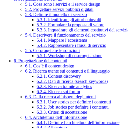
5.1. Cosa sono i servizi e il service design
5.2. Progettare servizi pubblici digitali
5.3. Definire il modello di servizio
5.3.1. Identificare gli attori coinvolti
5.3.2. Formulare la proposta di valore
5.3.3. Inquadrare gli elementi costitutivi del serviz
5.4. Descrivere il funzionamento del servizio
5.4.1. Mappare l’ecosistema
5.4.2. Rappresentare i flussi di servizio
5.5. Co-progettare le soluzioni
5.5.1. Workshop di co-progettazione
6. Progettazione dei contenuti
6.1. Cos’è il content design
6.2. Ricerca utente sui contenuti e il linguaggio
6.2.1. Content discovery
6.2.2. Dati di ricerca (search keywords)
6.2.3. Ricerca tramite analytics
6.2.4. Ricerca sui forum
6.3. Dalla ricerca ai bisogni degli utenti
6.3.1. User stories per definire i contenuti
6.3.2. Job stories per definire i contenuti
6.3.3. Criteri di accettazione
6.4. Architettura dell’informazione
6.4.1. Definire l’architettura dell’informazione
6.4.2. Alberatura