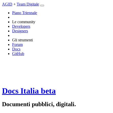
AGID
+
Team Digitale
Piano Triennale
Le community
Developers
Designers
Gli strumenti
Forum
Docs
GitHub
Docs Italia
beta
Documenti pubblici, digitali.