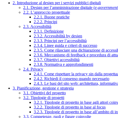
2. Introduzione al design per i servizi pubblici digitali
2.1. Design per l’amministrazione digitale (
e-government
2.2. L’approccio progettuale
2.2.1. Buone pratiche
2.2.2. Principi
2.3. Accessibilità
2.3.1. Definizione
2.3.2. Accessibilità by design
2.3.3. Principi per l’accessibilità
2.3.4. Linee guida e criteri di successo
2.3.5. Come rilasciare una dichiarazione di accessib
2.3.6. Meccanismo di feedback e procedura di attu
2.3.7. Obiettivi accessibilità
2.3.8. Normativa e approfondimenti
2.4. Privacy
2.4.1. Come rispettare la privacy sin dalla progettaz
2.4.2. Richiedi il consenso quando necessario
2.4.3. Le basi del sito web: architettura, informati
3. Pianificazione, gestione e strategia
3.1. Obiettivi del progetto
3.2. Tipologie di progetti
3.2.1. Tipologie di progetto in base agli attori coinv
3.2.2. Tipologie di progetto in base al focus
3.2.3. Tipologie di progetto in base all’ambito di i
3.3. Competenze, ruoli e figure coinvolte