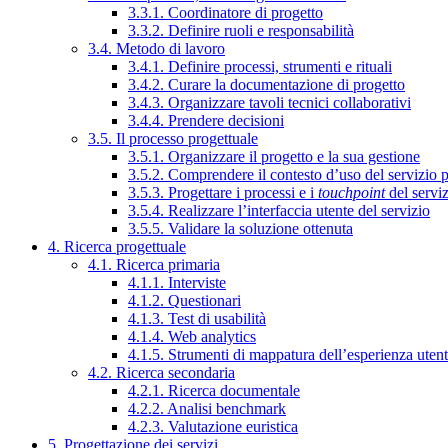
3.3.1. Coordinatore di progetto
3.3.2. Definire ruoli e responsabilità
3.4. Metodo di lavoro
3.4.1. Definire processi, strumenti e rituali
3.4.2. Curare la documentazione di progetto
3.4.3. Organizzare tavoli tecnici collaborativi
3.4.4. Prendere decisioni
3.5. Il processo progettuale
3.5.1. Organizzare il progetto e la sua gestione
3.5.2. Comprendere il contesto d’uso del servizio 
3.5.3. Progettare i processi e i
touchpoint
del servi
3.5.4. Realizzare l’interfaccia utente del servizio
3.5.5. Validare la soluzione ottenuta
4. Ricerca progettuale
4.1. Ricerca primaria
4.1.1. Interviste
4.1.2. Questionari
4.1.3. Test di usabilità
4.1.4. Web analytics
4.1.5. Strumenti di mappatura dell’esperienza uten
4.2. Ricerca secondaria
4.2.1. Ricerca documentale
4.2.2. Analisi benchmark
4.2.3. Valutazione euristica
5. Progettazione dei servizi