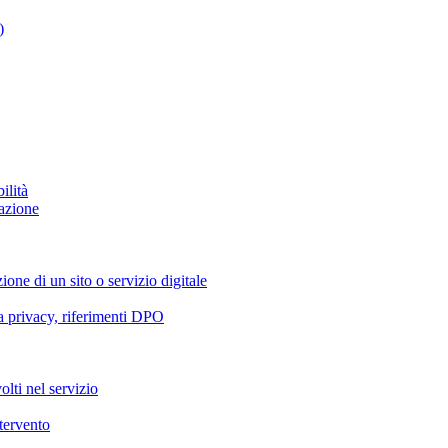
)
ilità
azione
ione di un sito o servizio digitale
va privacy, riferimenti DPO
olti nel servizio
ntervento