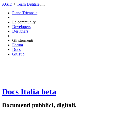
AGID
+
Team Digitale
Piano Triennale
Le community
Developers
Designers
Gli strumenti
Forum
Docs
GitHub
Docs Italia
beta
Documenti pubblici, digitali.