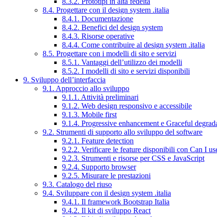
8.3.2. Prototipi in alta fedeltà
8.4. Progettare con il design system .italia
8.4.1. Documentazione
8.4.2. Benefici del design system
8.4.3. Risorse operative
8.4.4. Come contribuire al design system .italia
8.5. Progettare con i modelli di sito e servizi
8.5.1. Vantaggi dell’utilizzo dei modelli
8.5.2. I modelli di sito e servizi disponibili
9. Sviluppo dell’interfaccia
9.1. Approccio allo sviluppo
9.1.1. Attività preliminari
9.1.2. Web design responsivo e accessibile
9.1.3. Mobile first
9.1.4. Progressive enhancement e Graceful degrad
9.2. Strumenti di supporto allo sviluppo del software
9.2.1. Feature detection
9.2.2. Verificare le feature disponibili con Can I us
9.2.3. Strumenti e risorse per CSS e JavaScript
9.2.4. Supporto browser
9.2.5. Misurare le prestazioni
9.3. Catalogo del riuso
9.4. Sviluppare con il design system .italia
9.4.1. Il framework Bootstrap Italia
9.4.2. Il kit di sviluppo React