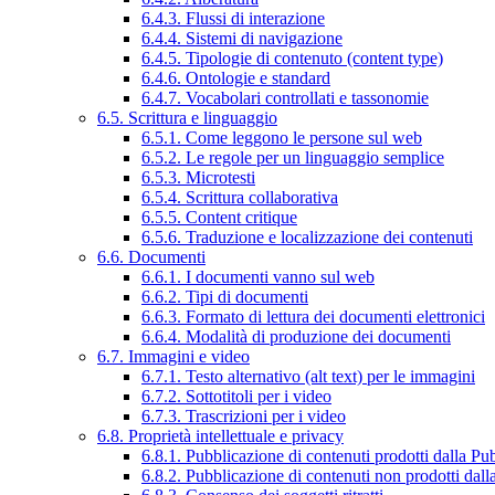
6.4.3. Flussi di interazione
6.4.4. Sistemi di navigazione
6.4.5. Tipologie di contenuto (content type)
6.4.6. Ontologie e standard
6.4.7. Vocabolari controllati e tassonomie
6.5. Scrittura e linguaggio
6.5.1. Come leggono le persone sul web
6.5.2. Le regole per un linguaggio semplice
6.5.3. Microtesti
6.5.4. Scrittura collaborativa
6.5.5. Content critique
6.5.6. Traduzione e localizzazione dei contenuti
6.6. Documenti
6.6.1. I documenti vanno sul web
6.6.2. Tipi di documenti
6.6.3. Formato di lettura dei documenti elettronici
6.6.4. Modalità di produzione dei documenti
6.7. Immagini e video
6.7.1. Testo alternativo (alt text) per le immagini
6.7.2. Sottotitoli per i video
6.7.3. Trascrizioni per i video
6.8. Proprietà intellettuale e privacy
6.8.1. Pubblicazione di contenuti prodotti dalla P
6.8.2. Pubblicazione di contenuti non prodotti dal