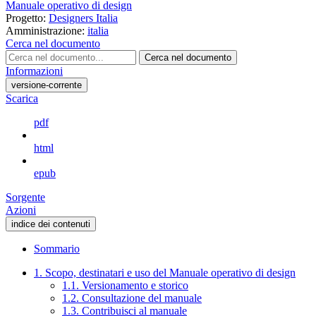
Manuale operativo di design
Progetto:
Designers Italia
Amministrazione:
italia
Cerca nel documento
Cerca nel documento
Informazioni
versione-corrente
Scarica
pdf
html
epub
Sorgente
Azioni
indice dei contenuti
Sommario
1. Scopo, destinatari e uso del Manuale operativo di design
1.1. Versionamento e storico
1.2. Consultazione del manuale
1.3. Contribuisci al manuale