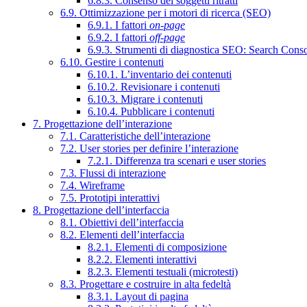
6.8.3. Consenso dei soggetti ritratti
6.9. Ottimizzazione per i motori di ricerca (SEO)
6.9.1. I fattori
on-page
6.9.2. I fattori
off-page
6.9.3. Strumenti di diagnostica SEO: Search Cons
6.10. Gestire i contenuti
6.10.1. L’inventario dei contenuti
6.10.2. Revisionare i contenuti
6.10.3. Migrare i contenuti
6.10.4. Pubblicare i contenuti
7. Progettazione dell’interazione
7.1. Caratteristiche dell’interazione
7.2. User stories per definire l’interazione
7.2.1. Differenza tra scenari e user stories
7.3. Flussi di interazione
7.4. Wireframe
7.5. Prototipi interattivi
8. Progettazione dell’interfaccia
8.1. Obiettivi dell’interfaccia
8.2. Elementi dell’interfaccia
8.2.1. Elementi di composizione
8.2.2. Elementi interattivi
8.2.3. Elementi testuali (microtesti)
8.3. Progettare e costruire in alta fedeltà
8.3.1. Layout di pagina