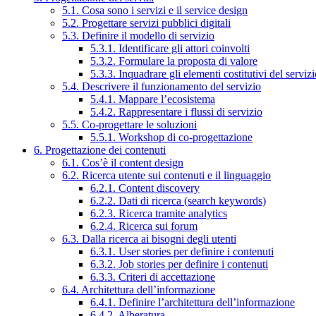
5.1. Cosa sono i servizi e il service design
5.2. Progettare servizi pubblici digitali
5.3. Definire il modello di servizio
5.3.1. Identificare gli attori coinvolti
5.3.2. Formulare la proposta di valore
5.3.3. Inquadrare gli elementi costitutivi del serviz
5.4. Descrivere il funzionamento del servizio
5.4.1. Mappare l’ecosistema
5.4.2. Rappresentare i flussi di servizio
5.5. Co-progettare le soluzioni
5.5.1. Workshop di co-progettazione
6. Progettazione dei contenuti
6.1. Cos’è il content design
6.2. Ricerca utente sui contenuti e il linguaggio
6.2.1. Content discovery
6.2.2. Dati di ricerca (search keywords)
6.2.3. Ricerca tramite analytics
6.2.4. Ricerca sui forum
6.3. Dalla ricerca ai bisogni degli utenti
6.3.1. User stories per definire i contenuti
6.3.2. Job stories per definire i contenuti
6.3.3. Criteri di accettazione
6.4. Architettura dell’informazione
6.4.1. Definire l’architettura dell’informazione
6.4.2. Alberatura