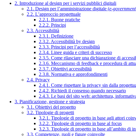
2. Introduzione al design per i servizi pubblici digitali
2.1. Design per l’amministrazione digitale (
e-government
2.2. L’approccio progettuale
2.2.1. Buone pratiche
2.2.2. Principi
2.3. Accessibilità
2.3.1. Definizione
2.3.2. Accessibilità by design
2.3.3. Principi per l’accessibilità
2.3.4. Linee guida e criteri di successo
2.3.5. Come rilasciare una dichiarazione di accessib
2.3.6. Meccanismo di feedback e procedura di attu
2.3.7. Obiettivi accessibilità
2.3.8. Normativa e approfondimenti
2.4. Privacy
2.4.1. Come rispettare la privacy sin dalla progettaz
2.4.2. Richiedi il consenso quando necessario
2.4.3. Le basi del sito web: architettura, informati
3. Pianificazione, gestione e strategia
3.1. Obiettivi del progetto
3.2. Tipologie di progetti
3.2.1. Tipologie di progetto in base agli attori coinv
3.2.2. Tipologie di progetto in base al focus
3.2.3. Tipologie di progetto in base all’ambito di i
3.3. Competenze, ruoli e figure coinvolte