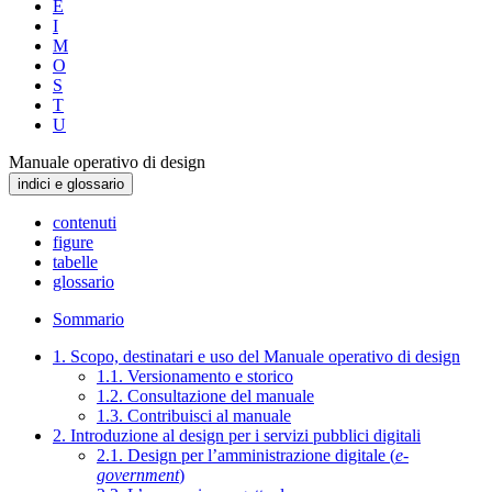
E
I
M
O
S
T
U
Manuale operativo di design
indici e glossario
contenuti
figure
tabelle
glossario
Sommario
1. Scopo, destinatari e uso del Manuale operativo di design
1.1. Versionamento e storico
1.2. Consultazione del manuale
1.3. Contribuisci al manuale
2. Introduzione al design per i servizi pubblici digitali
2.1. Design per l’amministrazione digitale (
e-
government
)