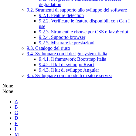
degradation
9.2. Strumenti di supporto allo sviluppo del software
9.2.1. Feature detection
9.2.2. Verificare le feature disponibili con Can I
use
9.2.3. Strumenti e risorse per CSS e JavaScript
9.2.4. Supporto browser
9.2.5. Misurare le prestazioni
9.3. Catalogo del riuso
9.4. Sviluppare con il design system .italia
9.4.1. Il framework Bootstrap Italia
9.4.2. Il kit di sviluppo React
9.4.3. Il kit di sviluppo Angular
9.5. Sviluppare con i modelli di sito e servizi
None
None
A
B
C
D
E
I
M