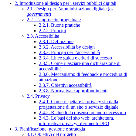
2. Introduzione al design per i servizi pubblici digitali
2.1. Design per l’amministrazione digitale (
e-
government
)
2.2. L’approccio progettuale
2.2.1. Buone pratiche
2.2.2. Principi
2.3. Accessibilità
2.3.1. Definizione
2.3.2. Accessibilità by design
2.3.3. Principi per l’accessibilità
2.3.4. Linee guida e criteri di successo
2.3.5. Come rilasciare una dichiarazione di
accessibilità
2.3.6. Meccanismo di feedback e procedura di
attuazione
2.3.7. Obiettivi accessibilità
2.3.8. Normativa e approfondimenti
2.4. Privacy
2.4.1. Come rispettare la privacy sin dalla
progettazione di un sito o servizio digitale
2.4.2. Richiedi il consenso quando necessario
2.4.3. Le basi del sito web: architettura,
informativa privacy, riferimenti DPO
3. Pianificazione, gestione e strategia
3.1. Obiettivi del progetto