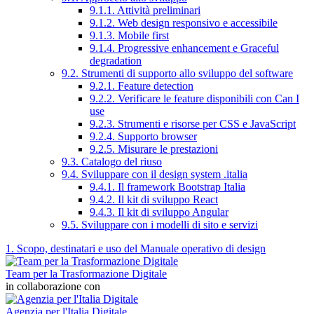
9.1.1. Attività preliminari
9.1.2. Web design responsivo e accessibile
9.1.3. Mobile first
9.1.4. Progressive enhancement e Graceful
degradation
9.2. Strumenti di supporto allo sviluppo del software
9.2.1. Feature detection
9.2.2. Verificare le feature disponibili con Can I
use
9.2.3. Strumenti e risorse per CSS e JavaScript
9.2.4. Supporto browser
9.2.5. Misurare le prestazioni
9.3. Catalogo del riuso
9.4. Sviluppare con il design system .italia
9.4.1. Il framework Bootstrap Italia
9.4.2. Il kit di sviluppo React
9.4.3. Il kit di sviluppo Angular
9.5. Sviluppare con i modelli di sito e servizi
1. Scopo, destinatari e uso del Manuale operativo di design
Team per la Trasformazione Digitale
in collaborazione con
Agenzia per l'Italia Digitale