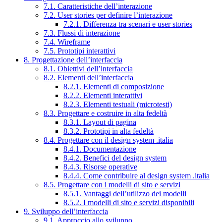
7.1. Caratteristiche dell’interazione
7.2. User stories per definire l’interazione
7.2.1. Differenza tra scenari e user stories
7.3. Flussi di interazione
7.4. Wireframe
7.5. Prototipi interattivi
8. Progettazione dell’interfaccia
8.1. Obiettivi dell’interfaccia
8.2. Elementi dell’interfaccia
8.2.1. Elementi di composizione
8.2.2. Elementi interattivi
8.2.3. Elementi testuali (microtesti)
8.3. Progettare e costruire in alta fedeltà
8.3.1. Layout di pagina
8.3.2. Prototipi in alta fedeltà
8.4. Progettare con il design system .italia
8.4.1. Documentazione
8.4.2. Benefici del design system
8.4.3. Risorse operative
8.4.4. Come contribuire al design system .italia
8.5. Progettare con i modelli di sito e servizi
8.5.1. Vantaggi dell’utilizzo dei modelli
8.5.2. I modelli di sito e servizi disponibili
9. Sviluppo dell’interfaccia
9.1. Approccio allo sviluppo