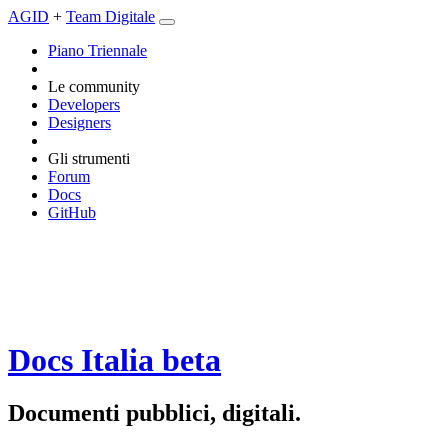
AGID
+
Team Digitale
Piano Triennale
Le community
Developers
Designers
Gli strumenti
Forum
Docs
GitHub
Docs Italia
beta
Documenti pubblici, digitali.