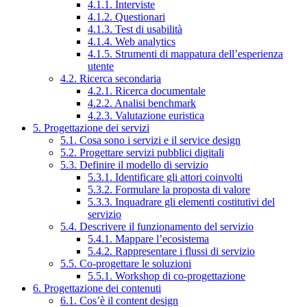
4.1.1. Interviste
4.1.2. Questionari
4.1.3. Test di usabilità
4.1.4. Web analytics
4.1.5. Strumenti di mappatura dell’esperienza
utente
4.2. Ricerca secondaria
4.2.1. Ricerca documentale
4.2.2. Analisi benchmark
4.2.3. Valutazione euristica
5. Progettazione dei servizi
5.1. Cosa sono i servizi e il service design
5.2. Progettare servizi pubblici digitali
5.3. Definire il modello di servizio
5.3.1. Identificare gli attori coinvolti
5.3.2. Formulare la proposta di valore
5.3.3. Inquadrare gli elementi costitutivi del
servizio
5.4. Descrivere il funzionamento del servizio
5.4.1. Mappare l’ecosistema
5.4.2. Rappresentare i flussi di servizio
5.5. Co-progettare le soluzioni
5.5.1. Workshop di co-progettazione
6. Progettazione dei contenuti
6.1. Cos’è il content design