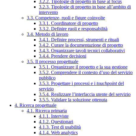
3.2.2. Tipologie di progetto in base al focus
3.2.3. Tipologie di progetto in base all’ambito di
intervento
3.3. Competenze, ruoli e figure coinvolte
3.3.1. Coordinatore di progetto
3.3.2. Definire ruoli e responsabilità
3.4. Metodo di lavoro
3.4.1. Definire processi, strumenti e rituali
3.4.2. Curare la documentazione di progetto
3.4.3. Organizzare tavoli tecnici collaborativi
3.4.4. Prendere decisioni
3.5. Il processo progettuale
3.5.1. Organizzare il progetto e la sua gestione
3.5.2. Comprendere il contesto d’uso del servizio
pubblico
3.5.3. Progettare i processi e i
touchpoint
del
servizio
3.5.4. Realizzare l’interfaccia utente del servizio
3.5.5. Validare la soluzione ottenuta
4. Ricerca progettuale
4.1. Ricerca primaria
4.1.1. Interviste
4.1.2. Questionari
4.1.3. Test di usabilità
4.1.4. Web analytics