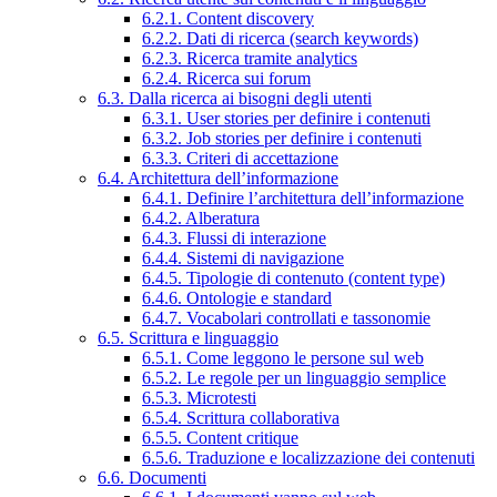
6.2.1. Content discovery
6.2.2. Dati di ricerca (search keywords)
6.2.3. Ricerca tramite analytics
6.2.4. Ricerca sui forum
6.3. Dalla ricerca ai bisogni degli utenti
6.3.1. User stories per definire i contenuti
6.3.2. Job stories per definire i contenuti
6.3.3. Criteri di accettazione
6.4. Architettura dell’informazione
6.4.1. Definire l’architettura dell’informazione
6.4.2. Alberatura
6.4.3. Flussi di interazione
6.4.4. Sistemi di navigazione
6.4.5. Tipologie di contenuto (content type)
6.4.6. Ontologie e standard
6.4.7. Vocabolari controllati e tassonomie
6.5. Scrittura e linguaggio
6.5.1. Come leggono le persone sul web
6.5.2. Le regole per un linguaggio semplice
6.5.3. Microtesti
6.5.4. Scrittura collaborativa
6.5.5. Content critique
6.5.6. Traduzione e localizzazione dei contenuti
6.6. Documenti