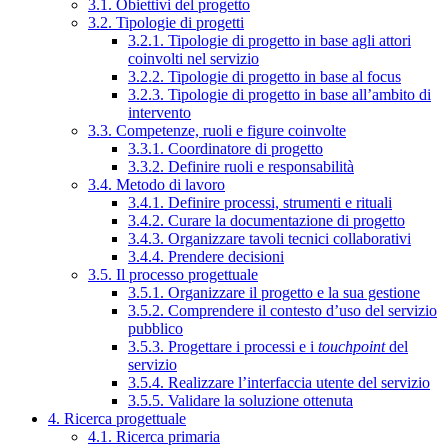
3.1. Obiettivi del progetto
3.2. Tipologie di progetti
3.2.1. Tipologie di progetto in base agli attori
coinvolti nel servizio
3.2.2. Tipologie di progetto in base al focus
3.2.3. Tipologie di progetto in base all’ambito di
intervento
3.3. Competenze, ruoli e figure coinvolte
3.3.1. Coordinatore di progetto
3.3.2. Definire ruoli e responsabilità
3.4. Metodo di lavoro
3.4.1. Definire processi, strumenti e rituali
3.4.2. Curare la documentazione di progetto
3.4.3. Organizzare tavoli tecnici collaborativi
3.4.4. Prendere decisioni
3.5. Il processo progettuale
3.5.1. Organizzare il progetto e la sua gestione
3.5.2. Comprendere il contesto d’uso del servizio
pubblico
3.5.3. Progettare i processi e i
touchpoint
del
servizio
3.5.4. Realizzare l’interfaccia utente del servizio
3.5.5. Validare la soluzione ottenuta
4. Ricerca progettuale
4.1. Ricerca primaria