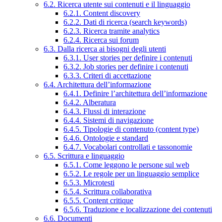
6.2. Ricerca utente sui contenuti e il linguaggio
6.2.1. Content discovery
6.2.2. Dati di ricerca (search keywords)
6.2.3. Ricerca tramite analytics
6.2.4. Ricerca sui forum
6.3. Dalla ricerca ai bisogni degli utenti
6.3.1. User stories per definire i contenuti
6.3.2. Job stories per definire i contenuti
6.3.3. Criteri di accettazione
6.4. Architettura dell’informazione
6.4.1. Definire l’architettura dell’informazione
6.4.2. Alberatura
6.4.3. Flussi di interazione
6.4.4. Sistemi di navigazione
6.4.5. Tipologie di contenuto (content type)
6.4.6. Ontologie e standard
6.4.7. Vocabolari controllati e tassonomie
6.5. Scrittura e linguaggio
6.5.1. Come leggono le persone sul web
6.5.2. Le regole per un linguaggio semplice
6.5.3. Microtesti
6.5.4. Scrittura collaborativa
6.5.5. Content critique
6.5.6. Traduzione e localizzazione dei contenuti
6.6. Documenti