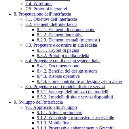
7.4. Wireframe
7.5. Prototipi interattivi
8. Progettazione dell’interfaccia
8.1. Obiettivi dell’interfaccia
8.2. Elementi dell’interfaccia
8.2.1. Elementi di composizione
8.2.2. Elementi interattivi
8.2.3. Elementi testuali (microtesti)
8.3. Progettare e costruire in alta fedeltà
8.3.1. Layout di pagina
8.3.2. Prototipi in alta fedeltà
8.4. Progettare con il design system .italia
8.4.1. Documentazione
8.4.2. Benefici del design system
8.4.3. Risorse operative
8.4.4. Come contribuire al design system .italia
8.5. Progettare con i modelli di sito e servizi
8.5.1. Vantaggi dell’utilizzo dei modelli
8.5.2. I modelli di sito e servizi disponibili
9. Sviluppo dell’interfaccia
9.1. Approccio allo sviluppo
9.1.1. Attività preliminari
9.1.2. Web design responsivo e accessibile
9.1.3. Mobile first
9.1.4. Progressive enhancement e Graceful