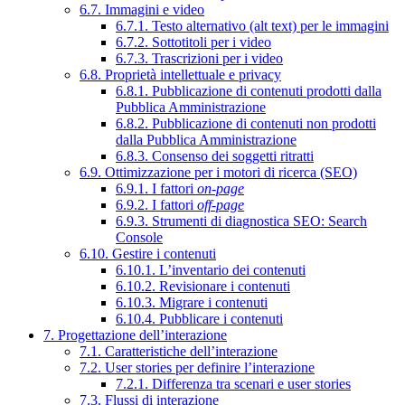
6.7. Immagini e video
6.7.1. Testo alternativo (alt text) per le immagini
6.7.2. Sottotitoli per i video
6.7.3. Trascrizioni per i video
6.8. Proprietà intellettuale e privacy
6.8.1. Pubblicazione di contenuti prodotti dalla
Pubblica Amministrazione
6.8.2. Pubblicazione di contenuti non prodotti
dalla Pubblica Amministrazione
6.8.3. Consenso dei soggetti ritratti
6.9. Ottimizzazione per i motori di ricerca (SEO)
6.9.1. I fattori
on-page
6.9.2. I fattori
off-page
6.9.3. Strumenti di diagnostica SEO: Search
Console
6.10. Gestire i contenuti
6.10.1. L’inventario dei contenuti
6.10.2. Revisionare i contenuti
6.10.3. Migrare i contenuti
6.10.4. Pubblicare i contenuti
7. Progettazione dell’interazione
7.1. Caratteristiche dell’interazione
7.2. User stories per definire l’interazione
7.2.1. Differenza tra scenari e user stories
7.3. Flussi di interazione