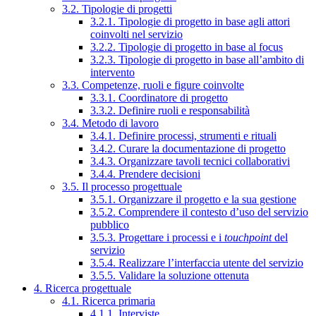
3.2. Tipologie di progetti
3.2.1. Tipologie di progetto in base agli attori
coinvolti nel servizio
3.2.2. Tipologie di progetto in base al focus
3.2.3. Tipologie di progetto in base all’ambito di
intervento
3.3. Competenze, ruoli e figure coinvolte
3.3.1. Coordinatore di progetto
3.3.2. Definire ruoli e responsabilità
3.4. Metodo di lavoro
3.4.1. Definire processi, strumenti e rituali
3.4.2. Curare la documentazione di progetto
3.4.3. Organizzare tavoli tecnici collaborativi
3.4.4. Prendere decisioni
3.5. Il processo progettuale
3.5.1. Organizzare il progetto e la sua gestione
3.5.2. Comprendere il contesto d’uso del servizio
pubblico
3.5.3. Progettare i processi e i
touchpoint
del
servizio
3.5.4. Realizzare l’interfaccia utente del servizio
3.5.5. Validare la soluzione ottenuta
4. Ricerca progettuale
4.1. Ricerca primaria
4.1.1. Interviste