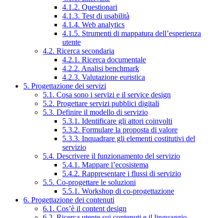
4.1.2. Questionari
4.1.3. Test di usabilità
4.1.4. Web analytics
4.1.5. Strumenti di mappatura dell’esperienza
utente
4.2. Ricerca secondaria
4.2.1. Ricerca documentale
4.2.2. Analisi benchmark
4.2.3. Valutazione euristica
5. Progettazione dei servizi
5.1. Cosa sono i servizi e il service design
5.2. Progettare servizi pubblici digitali
5.3. Definire il modello di servizio
5.3.1. Identificare gli attori coinvolti
5.3.2. Formulare la proposta di valore
5.3.3. Inquadrare gli elementi costitutivi del
servizio
5.4. Descrivere il funzionamento del servizio
5.4.1. Mappare l’ecosistema
5.4.2. Rappresentare i flussi di servizio
5.5. Co-progettare le soluzioni
5.5.1. Workshop di co-progettazione
6. Progettazione dei contenuti
6.1. Cos’è il content design
6.2. Ricerca utente sui contenuti e il linguaggio