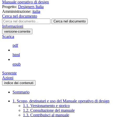
Manuale operativo di design
Progetto:
Designers Italia
Amministrazione:
italia
Cerca nel documento
Cerca nel documento
Informazioni
versione-corrente
Scarica
pdf
html
epub
Sorgente
Azioni
indice dei contenuti
Sommario
1. Scopo, destinatari e uso del Manuale operativo di design
1.1. Versionamento e storico
1.2. Consultazione del manuale
1.3. Contribuisci al manuale