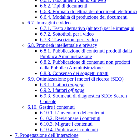
6.6.1. I documenti vanno sul web
6.6.2. Tipi di documenti
6.6.3. Formato di lettura dei documenti elettronici
6.6.4. Modalità di produzione dei documenti
6.7. Immagini e video
6.7.1. Testo alternativo (alt text) per le immagini
6.7.2. Sottotitoli per i video
6.7.3. Trascrizioni per i video
6.8. Proprietà intellettuale e privacy
6.8.1. Pubblicazione di contenuti prodotti dalla
Pubblica Amministrazione
6.8.2. Pubblicazione di contenuti non prodotti
dalla Pubblica Amministrazione
6.8.3. Consenso dei soggetti ritratti
6.9. Ottimizzazione per i motori di ricerca (SEO)
6.9.1. I fattori
on-page
6.9.2. I fattori
off-page
6.9.3. Strumenti di diagnostica SEO: Search
Console
6.10. Gestire i contenuti
6.10.1. L’inventario dei contenuti
6.10.2. Revisionare i contenuti
6.10.3. Migrare i contenuti
6.10.4. Pubblicare i contenuti
7. Progettazione dell’interazione