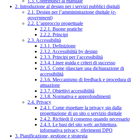
1.3. Contribuisci al manuale
2. Introduzione al design per i servizi pubblici digitali
2.1. Design per l’amministrazione digitale (
e-
government
)
2.2. L’approccio progettuale
2.2.1. Buone pratiche
2.2.2. Principi
2.3. Accessibilità
2.3.1. Definizione
2.3.2. Accessibilità by design
2.3.3. Principi per l’accessibilità
2.3.4. Linee guida e criteri di successo
2.3.5. Come rilasciare una dichiarazione di
accessibilità
2.3.6. Meccanismo di feedback e procedura di
attuazione
2.3.7. Obiettivi accessibilità
2.3.8. Normativa e approfondimenti
2.4. Privacy
2.4.1. Come rispettare la privacy sin dalla
progettazione di un sito o servizio digitale
2.4.2. Richiedi il consenso quando necessario
2.4.3. Le basi del sito web: architettura,
informativa privacy, riferimenti DPO
3. Pianificazione, gestione e strategia