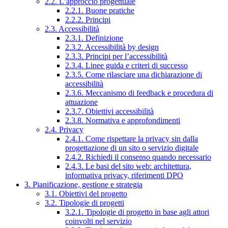
2.2. L’approccio progettuale
2.2.1. Buone pratiche
2.2.2. Principi
2.3. Accessibilità
2.3.1. Definizione
2.3.2. Accessibilità by design
2.3.3. Principi per l’accessibilità
2.3.4. Linee guida e criteri di successo
2.3.5. Come rilasciare una dichiarazione di
accessibilità
2.3.6. Meccanismo di feedback e procedura di
attuazione
2.3.7. Obiettivi accessibilità
2.3.8. Normativa e approfondimenti
2.4. Privacy
2.4.1. Come rispettare la privacy sin dalla
progettazione di un sito o servizio digitale
2.4.2. Richiedi il consenso quando necessario
2.4.3. Le basi del sito web: architettura,
informativa privacy, riferimenti DPO
3. Pianificazione, gestione e strategia
3.1. Obiettivi del progetto
3.2. Tipologie di progetti
3.2.1. Tipologie di progetto in base agli attori
coinvolti nel servizio