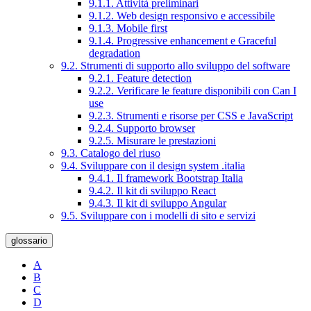
9.1.1. Attività preliminari
9.1.2. Web design responsivo e accessibile
9.1.3. Mobile first
9.1.4. Progressive enhancement e Graceful
degradation
9.2. Strumenti di supporto allo sviluppo del software
9.2.1. Feature detection
9.2.2. Verificare le feature disponibili con Can I
use
9.2.3. Strumenti e risorse per CSS e JavaScript
9.2.4. Supporto browser
9.2.5. Misurare le prestazioni
9.3. Catalogo del riuso
9.4. Sviluppare con il design system .italia
9.4.1. Il framework Bootstrap Italia
9.4.2. Il kit di sviluppo React
9.4.3. Il kit di sviluppo Angular
9.5. Sviluppare con i modelli di sito e servizi
glossario
A
B
C
D