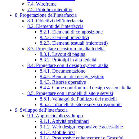
7.4. Wireframe
7.5. Prototipi interattivi
8. Progettazione dell’interfaccia
8.1. Obiettivi dell’interfaccia
8.2. Elementi dell’interfaccia
8.2.1. Elementi di composizione
8.2.2. Elementi interattivi
8.2.3. Elementi testuali (microtesti)
8.3. Progettare e costruire in alta fedeltà
8.3.1. Layout di pagina
8.3.2. Prototipi in alta fedeltà
8.4. Progettare con il design system .italia
8.4.1. Documentazione
8.4.2. Benefici del design system
8.4.3. Risorse operative
8.4.4. Come contribuire al design system .italia
8.5. Progettare con i modelli di sito e servizi
8.5.1. Vantaggi dell’utilizzo dei modelli
8.5.2. I modelli di sito e servizi disponibili
9. Sviluppo dell’interfaccia
9.1. Approccio allo sviluppo
9.1.1. Attività preliminari
9.1.2. Web design responsivo e accessibile
9.1.3. Mobile first
9.1.4. Progressive enhancement e Graceful