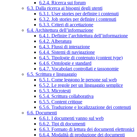
6.2.4. Ricerca sui forum
6.3. Dalla ricerca ai bisogni degli utenti
6.3.1. User stories per definire i contenuti
6.3.2. Job stories per definire i contenuti
6.3.3. Criteri di accettazione
6.4. Architettura dell’informazione
6.4.1. Definire l’architettura dell’informazione
6.4.2. Alberatura
6.4.3. Flussi di interazione
6.4.4. Sistemi di navigazione
6.4.5. Tipologie di contenuto (content type)
6.4.6. Ontologie e standard
6.4.7. Vocabolari controllati e tassonomie
6.5. Scrittura e linguaggio
6.5.1. Come leggono le persone sul web
6.5.2. Le regole per un linguaggio semplice
6.5.3. Microtesti
6.5.4. Scrittura collaborativa
6.5.5. Content critique
6.5.6. Traduzione e localizzazione dei contenuti
6.6. Documenti
6.6.1. I documenti vanno sul web
6.6.2. Tipi di documenti
6.6.3. Formato di lettura dei documenti elettronici
6.6.4. Modalità di produzione dei documenti