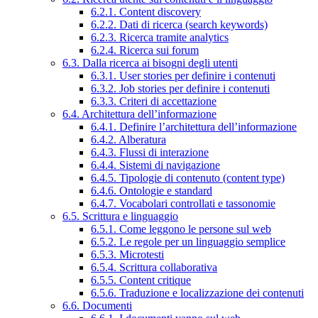
6.2.1. Content discovery
6.2.2. Dati di ricerca (search keywords)
6.2.3. Ricerca tramite analytics
6.2.4. Ricerca sui forum
6.3. Dalla ricerca ai bisogni degli utenti
6.3.1. User stories per definire i contenuti
6.3.2. Job stories per definire i contenuti
6.3.3. Criteri di accettazione
6.4. Architettura dell’informazione
6.4.1. Definire l’architettura dell’informazione
6.4.2. Alberatura
6.4.3. Flussi di interazione
6.4.4. Sistemi di navigazione
6.4.5. Tipologie di contenuto (content type)
6.4.6. Ontologie e standard
6.4.7. Vocabolari controllati e tassonomie
6.5. Scrittura e linguaggio
6.5.1. Come leggono le persone sul web
6.5.2. Le regole per un linguaggio semplice
6.5.3. Microtesti
6.5.4. Scrittura collaborativa
6.5.5. Content critique
6.5.6. Traduzione e localizzazione dei contenuti
6.6. Documenti