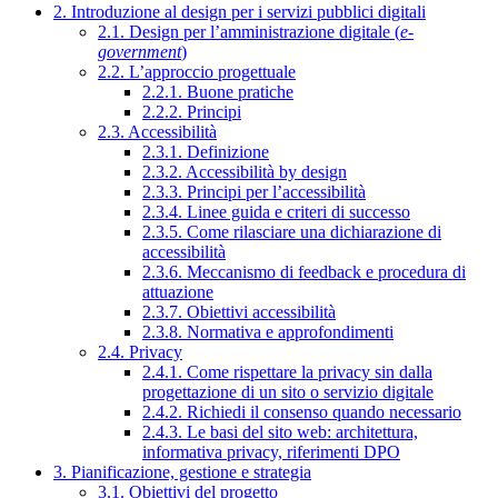
2. Introduzione al design per i servizi pubblici digitali
2.1. Design per l’amministrazione digitale (
e-
government
)
2.2. L’approccio progettuale
2.2.1. Buone pratiche
2.2.2. Principi
2.3. Accessibilità
2.3.1. Definizione
2.3.2. Accessibilità by design
2.3.3. Principi per l’accessibilità
2.3.4. Linee guida e criteri di successo
2.3.5. Come rilasciare una dichiarazione di
accessibilità
2.3.6. Meccanismo di feedback e procedura di
attuazione
2.3.7. Obiettivi accessibilità
2.3.8. Normativa e approfondimenti
2.4. Privacy
2.4.1. Come rispettare la privacy sin dalla
progettazione di un sito o servizio digitale
2.4.2. Richiedi il consenso quando necessario
2.4.3. Le basi del sito web: architettura,
informativa privacy, riferimenti DPO
3. Pianificazione, gestione e strategia
3.1. Obiettivi del progetto