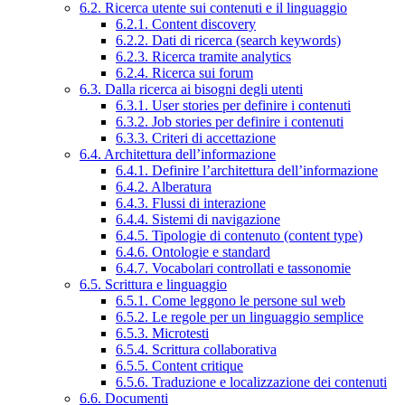
6.2. Ricerca utente sui contenuti e il linguaggio
6.2.1. Content discovery
6.2.2. Dati di ricerca (search keywords)
6.2.3. Ricerca tramite analytics
6.2.4. Ricerca sui forum
6.3. Dalla ricerca ai bisogni degli utenti
6.3.1. User stories per definire i contenuti
6.3.2. Job stories per definire i contenuti
6.3.3. Criteri di accettazione
6.4. Architettura dell’informazione
6.4.1. Definire l’architettura dell’informazione
6.4.2. Alberatura
6.4.3. Flussi di interazione
6.4.4. Sistemi di navigazione
6.4.5. Tipologie di contenuto (content type)
6.4.6. Ontologie e standard
6.4.7. Vocabolari controllati e tassonomie
6.5. Scrittura e linguaggio
6.5.1. Come leggono le persone sul web
6.5.2. Le regole per un linguaggio semplice
6.5.3. Microtesti
6.5.4. Scrittura collaborativa
6.5.5. Content critique
6.5.6. Traduzione e localizzazione dei contenuti
6.6. Documenti