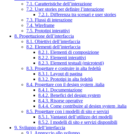
7.1. Caratteristiche dell’interazione
7.2. User stories per definire l’interazione
7.2.1. Differenza tra scenari e user stories
7.3. Flussi di interazione
7.4. Wireframe
7.5. Prototipi interattivi
8. Progettazione dell’interfaccia
8.1. Obiettivi dell’interfaccia
8.2. Elementi dell’interfaccia
8.2.1. Elementi di composizione
8.2.2. Elementi interattivi
8.2.3. Elementi testuali (microtesti)
8.3. Progettare e costruire in alta fedeltà
8.3.1. Layout di pagina
8.3.2. Prototipi in alta fedeltà
8.4. Progettare con il design system .italia
8.4.1. Documentazione
8.4.2. Benefici del design system
8.4.3. Risorse operative
8.4.4. Come contribuire al design system .italia
8.5. Progettare con i modelli di sito e servizi
8.5.1. Vantaggi dell’utilizzo dei modelli
8.5.2. I modelli di sito e servizi disponibili
9. Sviluppo dell’interfaccia
9.1. Approccio allo sviluppo