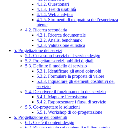
4.1.2. Questionari
4.1.3. Test di usabilità
4.1.4. Web analytics
4.1.5. Strumenti di mappatura dell’esperienza
utente
4.2. Ricerca secondaria
4.2.1. Ricerca documentale
4.2.2. Analisi benchmark
4.2.3. Valutazione euristica
5. Progettazione dei servizi
5.1. Cosa sono i servizi e il service design
5.2. Progettare servizi pubblici digitali
5.3. Definire il modello di servizio
5.3.1. Identificare gli attori coinvolti
5.3.2. Formulare la proposta di valore
5.3.3. Inquadrare gli elementi costitutivi del
servizio
5.4. Descrivere il funzionamento del servizio
5.4.1. Mappare l’ecosistema
5.4.2. Rappresentare i flussi di servizio
5.5. Co-progettare le soluzioni
5.5.1. Workshop di co-progettazione
6. Progettazione dei contenuti
6.1. Cos’è il content design
6.2. Ricerca utente sui contenuti e il linguaggio