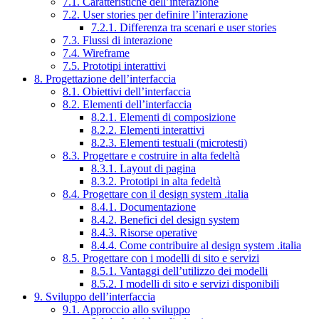
7.1. Caratteristiche dell’interazione
7.2. User stories per definire l’interazione
7.2.1. Differenza tra scenari e user stories
7.3. Flussi di interazione
7.4. Wireframe
7.5. Prototipi interattivi
8. Progettazione dell’interfaccia
8.1. Obiettivi dell’interfaccia
8.2. Elementi dell’interfaccia
8.2.1. Elementi di composizione
8.2.2. Elementi interattivi
8.2.3. Elementi testuali (microtesti)
8.3. Progettare e costruire in alta fedeltà
8.3.1. Layout di pagina
8.3.2. Prototipi in alta fedeltà
8.4. Progettare con il design system .italia
8.4.1. Documentazione
8.4.2. Benefici del design system
8.4.3. Risorse operative
8.4.4. Come contribuire al design system .italia
8.5. Progettare con i modelli di sito e servizi
8.5.1. Vantaggi dell’utilizzo dei modelli
8.5.2. I modelli di sito e servizi disponibili
9. Sviluppo dell’interfaccia
9.1. Approccio allo sviluppo