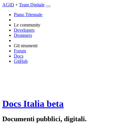
AGID
+
Team Digitale
Piano Triennale
Le community
Developers
Designers
Gli strumenti
Forum
Docs
GitHub
Docs Italia
beta
Documenti pubblici, digitali.