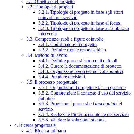
3.1. Obiettivi del progetto
3.2. Tipologie di progetti
3.2.1. Tipologie di progetto in base agli attori
coinvolti nel servizio
3.2.2. Tipologie di progetto in base al focus
3.2.3. Tipologie di progetto in base all’ambito di
intervento
3.3. Competenze, ruoli e figure coinvolte
3.3.1. Coordinatore di progetto
3.3.2. Definire ruoli e responsabilità
3.4. Metodo di lavoro
3.4.1. Definire processi, strumenti e rituali
3.4.2. Curare la documentazione di progetto
3.4.3. Organizzare tavoli tecnici collaborativi
3.4.4. Prendere decisioni
3.5. Il processo progettuale
3.5.1. Organizzare il progetto e la sua gestione
3.5.2. Comprendere il contesto d’uso del servizio
pubblico
3.5.3. Progettare i processi e i
touchpoint
del
servizio
3.5.4. Realizzare l’interfaccia utente del servizio
3.5.5. Validare la soluzione ottenuta
4. Ricerca progettuale
4.1. Ricerca primaria