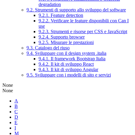
degradation
9.2. Strumenti di supporto allo sviluppo del software
9.2.1. Feature detection
9.2.2. Verificare le feature disponibili con Can I
use
9.2.3. Strumenti e risorse per CSS e JavaScript
9.2.4. Supporto browser
9.2.5. Misurare le prestazioni
9.3. Catalogo del riuso
9.4. Sviluppare con il design system .italia
9.4.1. Il framework Bootstrap Italia
9.4.2. Il kit di sviluppo React
9.4.3. Il kit di sviluppo Angular
9.5. Sviluppare con i modelli di sito e servizi
None
None
A
B
C
D
E
I
M