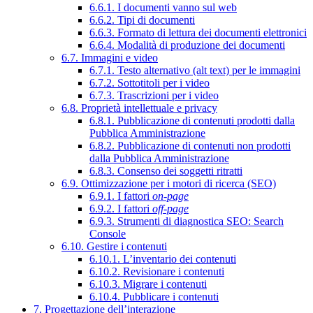
6.6.1. I documenti vanno sul web
6.6.2. Tipi di documenti
6.6.3. Formato di lettura dei documenti elettronici
6.6.4. Modalità di produzione dei documenti
6.7. Immagini e video
6.7.1. Testo alternativo (alt text) per le immagini
6.7.2. Sottotitoli per i video
6.7.3. Trascrizioni per i video
6.8. Proprietà intellettuale e privacy
6.8.1. Pubblicazione di contenuti prodotti dalla
Pubblica Amministrazione
6.8.2. Pubblicazione di contenuti non prodotti
dalla Pubblica Amministrazione
6.8.3. Consenso dei soggetti ritratti
6.9. Ottimizzazione per i motori di ricerca (SEO)
6.9.1. I fattori
on-page
6.9.2. I fattori
off-page
6.9.3. Strumenti di diagnostica SEO: Search
Console
6.10. Gestire i contenuti
6.10.1. L’inventario dei contenuti
6.10.2. Revisionare i contenuti
6.10.3. Migrare i contenuti
6.10.4. Pubblicare i contenuti
7. Progettazione dell’interazione