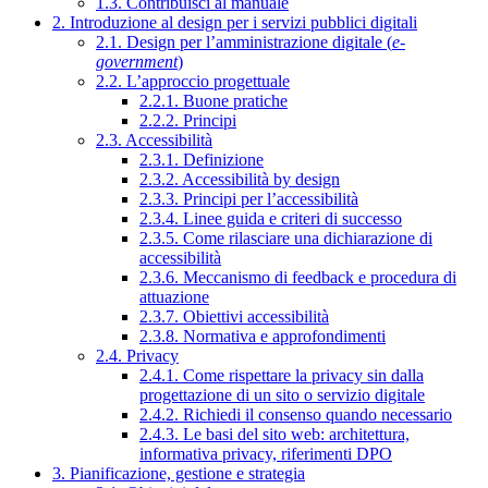
1.3. Contribuisci al manuale
2. Introduzione al design per i servizi pubblici digitali
2.1. Design per l’amministrazione digitale (
e-
government
)
2.2. L’approccio progettuale
2.2.1. Buone pratiche
2.2.2. Principi
2.3. Accessibilità
2.3.1. Definizione
2.3.2. Accessibilità by design
2.3.3. Principi per l’accessibilità
2.3.4. Linee guida e criteri di successo
2.3.5. Come rilasciare una dichiarazione di
accessibilità
2.3.6. Meccanismo di feedback e procedura di
attuazione
2.3.7. Obiettivi accessibilità
2.3.8. Normativa e approfondimenti
2.4. Privacy
2.4.1. Come rispettare la privacy sin dalla
progettazione di un sito o servizio digitale
2.4.2. Richiedi il consenso quando necessario
2.4.3. Le basi del sito web: architettura,
informativa privacy, riferimenti DPO
3. Pianificazione, gestione e strategia