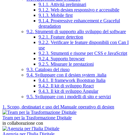
9.1.1. Attività preliminari
9.1.2. Web design responsivo e accessibile
9.1.3. Mobile first
9.1.4. Progressive enhancement e Graceful
degradation
9.2. Strumenti di supporto allo sviluppo del software
9.2.1. Feature detection
9.2.2. Verificare le feature disponibili con Can I
use
9.2.3. Strumenti e risorse per CSS e JavaScript
9.2.4. Supporto browser
9.2.5. Misurare le prestazioni
9.3. Catalogo del riuso
9.4. Sviluppare con il design system .italia
9.4.1. Il framework Bootstrap Italia
9.4.2. Il kit di sviluppo React
9.4.3. Il kit di sviluppo Angular
9.5. Sviluppare con i modelli di sito e servizi
1. Scopo, destinatari e uso del Manuale operativo di design
Team per la Trasformazione Digitale
in collaborazione con
Agenzia per l'Italia Digitale