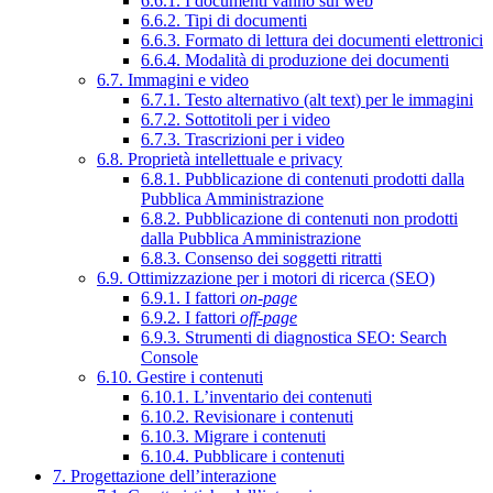
6.6.1. I documenti vanno sul web
6.6.2. Tipi di documenti
6.6.3. Formato di lettura dei documenti elettronici
6.6.4. Modalità di produzione dei documenti
6.7. Immagini e video
6.7.1. Testo alternativo (alt text) per le immagini
6.7.2. Sottotitoli per i video
6.7.3. Trascrizioni per i video
6.8. Proprietà intellettuale e privacy
6.8.1. Pubblicazione di contenuti prodotti dalla
Pubblica Amministrazione
6.8.2. Pubblicazione di contenuti non prodotti
dalla Pubblica Amministrazione
6.8.3. Consenso dei soggetti ritratti
6.9. Ottimizzazione per i motori di ricerca (SEO)
6.9.1. I fattori
on-page
6.9.2. I fattori
off-page
6.9.3. Strumenti di diagnostica SEO: Search
Console
6.10. Gestire i contenuti
6.10.1. L’inventario dei contenuti
6.10.2. Revisionare i contenuti
6.10.3. Migrare i contenuti
6.10.4. Pubblicare i contenuti
7. Progettazione dell’interazione