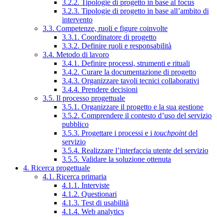
3.2.2. Tipologie di progetto in base al focus
3.2.3. Tipologie di progetto in base all’ambito di
intervento
3.3. Competenze, ruoli e figure coinvolte
3.3.1. Coordinatore di progetto
3.3.2. Definire ruoli e responsabilità
3.4. Metodo di lavoro
3.4.1. Definire processi, strumenti e rituali
3.4.2. Curare la documentazione di progetto
3.4.3. Organizzare tavoli tecnici collaborativi
3.4.4. Prendere decisioni
3.5. Il processo progettuale
3.5.1. Organizzare il progetto e la sua gestione
3.5.2. Comprendere il contesto d’uso del servizio
pubblico
3.5.3. Progettare i processi e i
touchpoint
del
servizio
3.5.4. Realizzare l’interfaccia utente del servizio
3.5.5. Validare la soluzione ottenuta
4. Ricerca progettuale
4.1. Ricerca primaria
4.1.1. Interviste
4.1.2. Questionari
4.1.3. Test di usabilità
4.1.4. Web analytics