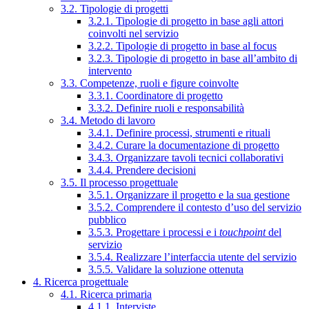
3.2. Tipologie di progetti
3.2.1. Tipologie di progetto in base agli attori
coinvolti nel servizio
3.2.2. Tipologie di progetto in base al focus
3.2.3. Tipologie di progetto in base all’ambito di
intervento
3.3. Competenze, ruoli e figure coinvolte
3.3.1. Coordinatore di progetto
3.3.2. Definire ruoli e responsabilità
3.4. Metodo di lavoro
3.4.1. Definire processi, strumenti e rituali
3.4.2. Curare la documentazione di progetto
3.4.3. Organizzare tavoli tecnici collaborativi
3.4.4. Prendere decisioni
3.5. Il processo progettuale
3.5.1. Organizzare il progetto e la sua gestione
3.5.2. Comprendere il contesto d’uso del servizio
pubblico
3.5.3. Progettare i processi e i
touchpoint
del
servizio
3.5.4. Realizzare l’interfaccia utente del servizio
3.5.5. Validare la soluzione ottenuta
4. Ricerca progettuale
4.1. Ricerca primaria
4.1.1. Interviste