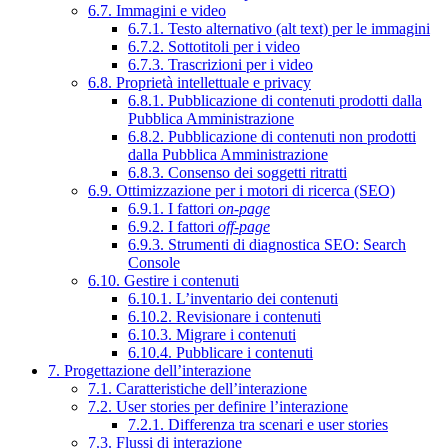
6.7. Immagini e video
6.7.1. Testo alternativo (alt text) per le immagini
6.7.2. Sottotitoli per i video
6.7.3. Trascrizioni per i video
6.8. Proprietà intellettuale e privacy
6.8.1. Pubblicazione di contenuti prodotti dalla
Pubblica Amministrazione
6.8.2. Pubblicazione di contenuti non prodotti
dalla Pubblica Amministrazione
6.8.3. Consenso dei soggetti ritratti
6.9. Ottimizzazione per i motori di ricerca (SEO)
6.9.1. I fattori
on-page
6.9.2. I fattori
off-page
6.9.3. Strumenti di diagnostica SEO: Search
Console
6.10. Gestire i contenuti
6.10.1. L’inventario dei contenuti
6.10.2. Revisionare i contenuti
6.10.3. Migrare i contenuti
6.10.4. Pubblicare i contenuti
7. Progettazione dell’interazione
7.1. Caratteristiche dell’interazione
7.2. User stories per definire l’interazione
7.2.1. Differenza tra scenari e user stories
7.3. Flussi di interazione