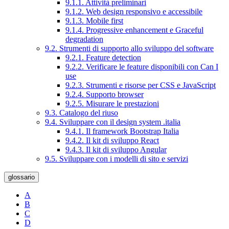
9.1.1. Attività preliminari
9.1.2. Web design responsivo e accessibile
9.1.3. Mobile first
9.1.4. Progressive enhancement e Graceful
degradation
9.2. Strumenti di supporto allo sviluppo del software
9.2.1. Feature detection
9.2.2. Verificare le feature disponibili con Can I
use
9.2.3. Strumenti e risorse per CSS e JavaScript
9.2.4. Supporto browser
9.2.5. Misurare le prestazioni
9.3. Catalogo del riuso
9.4. Sviluppare con il design system .italia
9.4.1. Il framework Bootstrap Italia
9.4.2. Il kit di sviluppo React
9.4.3. Il kit di sviluppo Angular
9.5. Sviluppare con i modelli di sito e servizi
glossario
A
B
C
D