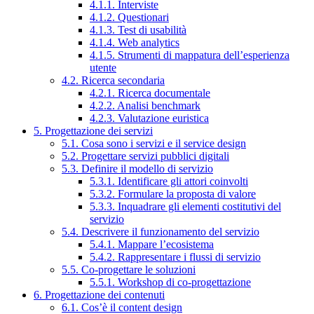
4.1.1. Interviste
4.1.2. Questionari
4.1.3. Test di usabilità
4.1.4. Web analytics
4.1.5. Strumenti di mappatura dell’esperienza
utente
4.2. Ricerca secondaria
4.2.1. Ricerca documentale
4.2.2. Analisi benchmark
4.2.3. Valutazione euristica
5. Progettazione dei servizi
5.1. Cosa sono i servizi e il service design
5.2. Progettare servizi pubblici digitali
5.3. Definire il modello di servizio
5.3.1. Identificare gli attori coinvolti
5.3.2. Formulare la proposta di valore
5.3.3. Inquadrare gli elementi costitutivi del
servizio
5.4. Descrivere il funzionamento del servizio
5.4.1. Mappare l’ecosistema
5.4.2. Rappresentare i flussi di servizio
5.5. Co-progettare le soluzioni
5.5.1. Workshop di co-progettazione
6. Progettazione dei contenuti
6.1. Cos’è il content design