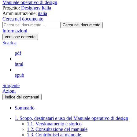
Manuale operativo di design
Progetto:
Designers Italia
Amministrazione:
italia
Cerca nel documento
Cerca nel documento
Informazioni
versione-corrente
Scarica
pdf
html
epub
Sorgente
Azioni
indice dei contenuti
Sommario
1. Scopo, destinatari e uso del Manuale operativo di design
1.1. Versionamento e storico
1.2. Consultazione del manuale
1.3. Contribuisci al manuale