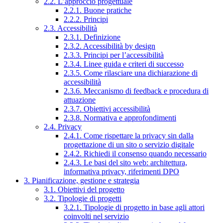
2.2. L’approccio progettuale
2.2.1. Buone pratiche
2.2.2. Principi
2.3. Accessibilità
2.3.1. Definizione
2.3.2. Accessibilità by design
2.3.3. Principi per l’accessibilità
2.3.4. Linee guida e criteri di successo
2.3.5. Come rilasciare una dichiarazione di
accessibilità
2.3.6. Meccanismo di feedback e procedura di
attuazione
2.3.7. Obiettivi accessibilità
2.3.8. Normativa e approfondimenti
2.4. Privacy
2.4.1. Come rispettare la privacy sin dalla
progettazione di un sito o servizio digitale
2.4.2. Richiedi il consenso quando necessario
2.4.3. Le basi del sito web: architettura,
informativa privacy, riferimenti DPO
3. Pianificazione, gestione e strategia
3.1. Obiettivi del progetto
3.2. Tipologie di progetti
3.2.1. Tipologie di progetto in base agli attori
coinvolti nel servizio