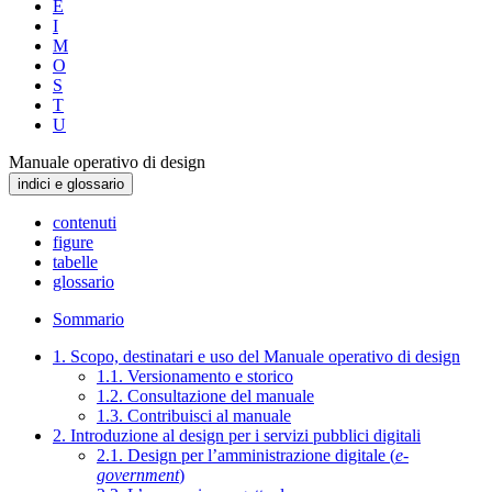
E
I
M
O
S
T
U
Manuale operativo di design
indici e glossario
contenuti
figure
tabelle
glossario
Sommario
1. Scopo, destinatari e uso del Manuale operativo di design
1.1. Versionamento e storico
1.2. Consultazione del manuale
1.3. Contribuisci al manuale
2. Introduzione al design per i servizi pubblici digitali
2.1. Design per l’amministrazione digitale (
e-
government
)