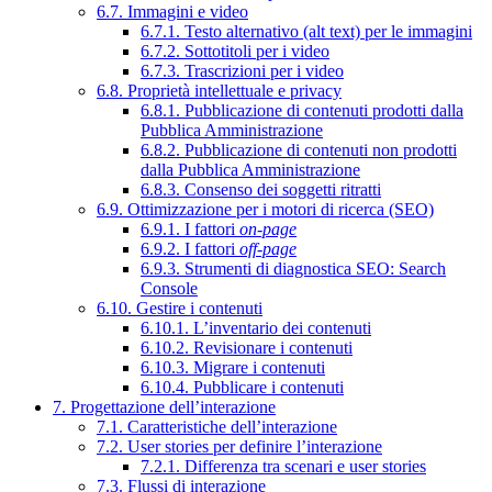
6.7. Immagini e video
6.7.1. Testo alternativo (alt text) per le immagini
6.7.2. Sottotitoli per i video
6.7.3. Trascrizioni per i video
6.8. Proprietà intellettuale e privacy
6.8.1. Pubblicazione di contenuti prodotti dalla
Pubblica Amministrazione
6.8.2. Pubblicazione di contenuti non prodotti
dalla Pubblica Amministrazione
6.8.3. Consenso dei soggetti ritratti
6.9. Ottimizzazione per i motori di ricerca (SEO)
6.9.1. I fattori
on-page
6.9.2. I fattori
off-page
6.9.3. Strumenti di diagnostica SEO: Search
Console
6.10. Gestire i contenuti
6.10.1. L’inventario dei contenuti
6.10.2. Revisionare i contenuti
6.10.3. Migrare i contenuti
6.10.4. Pubblicare i contenuti
7. Progettazione dell’interazione
7.1. Caratteristiche dell’interazione
7.2. User stories per definire l’interazione
7.2.1. Differenza tra scenari e user stories
7.3. Flussi di interazione