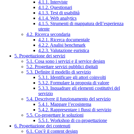
4.1.1. Interviste
4.1.2. Questionari
4.1.3. Test di usabilità
4.1.4. Web analytics
4.1.5. Strumenti di mappatura dell’esperienza
utente
4.2. Ricerca secondaria
4.2.1. Ricerca documentale
4.2.2. Analisi benchmark
4.2.3. Valutazione euristica
5. Progettazione dei servizi
5.1. Cosa sono i servizi e il service design
5.2. Progettare servizi pubblici digitali
5.3. Definire il modello di servizio
5.3.1. Identificare gli attori coinvolti
5.3.2. Formulare la proposta di valore
5.3.3. Inquadrare gli elementi costitutivi del
servizio
5.4. Descrivere il funzionamento del servizio
5.4.1. Mappare l’ecosistema
5.4.2. Rappresentare i flussi di servizio
5.5. Co-progettare le soluzioni
5.5.1. Workshop di co-progettazione
6. Progettazione dei contenuti
6.1. Cos’è il content design