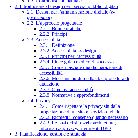
1.3. Contribuisci al manuale
2. Introduzione al design per i servizi pubblici digitali
2.1. Design per l’amministrazione digitale (
e-
government
)
2.2. L’approccio progettuale
2.2.1. Buone pratiche
2.2.2. Principi
2.3. Accessibilità
2.3.1. Definizione
2.3.2. Accessibilità by design
2.3.3. Principi per l’accessibilità
2.3.4. Linee guida e criteri di successo
2.3.5. Come rilasciare una dichiarazione di
accessibilità
2.3.6. Meccanismo di feedback e procedura di
attuazione
2.3.7. Obiettivi accessibilità
2.3.8. Normativa e approfondimenti
2.4. Privacy
2.4.1. Come rispettare la privacy sin dalla
progettazione di un sito o servizio digitale
2.4.2. Richiedi il consenso quando necessario
2.4.3. Le basi del sito web: architettura,
informativa privacy, riferimenti DPO
3. Pianificazione, gestione e strategia