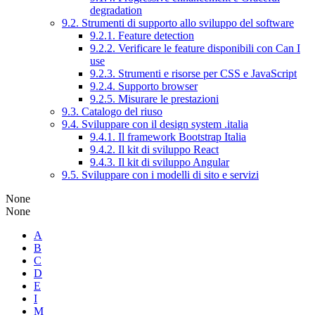
degradation
9.2. Strumenti di supporto allo sviluppo del software
9.2.1. Feature detection
9.2.2. Verificare le feature disponibili con Can I
use
9.2.3. Strumenti e risorse per CSS e JavaScript
9.2.4. Supporto browser
9.2.5. Misurare le prestazioni
9.3. Catalogo del riuso
9.4. Sviluppare con il design system .italia
9.4.1. Il framework Bootstrap Italia
9.4.2. Il kit di sviluppo React
9.4.3. Il kit di sviluppo Angular
9.5. Sviluppare con i modelli di sito e servizi
None
None
A
B
C
D
E
I
M