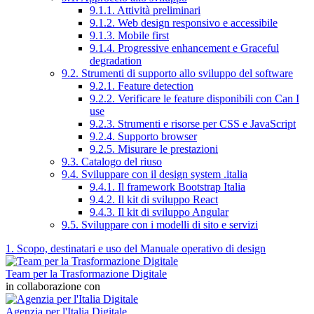
9.1.1. Attività preliminari
9.1.2. Web design responsivo e accessibile
9.1.3. Mobile first
9.1.4. Progressive enhancement e Graceful
degradation
9.2. Strumenti di supporto allo sviluppo del software
9.2.1. Feature detection
9.2.2. Verificare le feature disponibili con Can I
use
9.2.3. Strumenti e risorse per CSS e JavaScript
9.2.4. Supporto browser
9.2.5. Misurare le prestazioni
9.3. Catalogo del riuso
9.4. Sviluppare con il design system .italia
9.4.1. Il framework Bootstrap Italia
9.4.2. Il kit di sviluppo React
9.4.3. Il kit di sviluppo Angular
9.5. Sviluppare con i modelli di sito e servizi
1. Scopo, destinatari e uso del Manuale operativo di design
Team per la Trasformazione Digitale
in collaborazione con
Agenzia per l'Italia Digitale