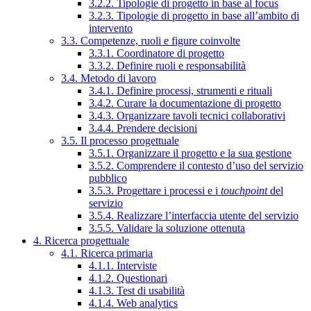
3.2.2. Tipologie di progetto in base al focus
3.2.3. Tipologie di progetto in base all’ambito di
intervento
3.3. Competenze, ruoli e figure coinvolte
3.3.1. Coordinatore di progetto
3.3.2. Definire ruoli e responsabilità
3.4. Metodo di lavoro
3.4.1. Definire processi, strumenti e rituali
3.4.2. Curare la documentazione di progetto
3.4.3. Organizzare tavoli tecnici collaborativi
3.4.4. Prendere decisioni
3.5. Il processo progettuale
3.5.1. Organizzare il progetto e la sua gestione
3.5.2. Comprendere il contesto d’uso del servizio
pubblico
3.5.3. Progettare i processi e i
touchpoint
del
servizio
3.5.4. Realizzare l’interfaccia utente del servizio
3.5.5. Validare la soluzione ottenuta
4. Ricerca progettuale
4.1. Ricerca primaria
4.1.1. Interviste
4.1.2. Questionari
4.1.3. Test di usabilità
4.1.4. Web analytics