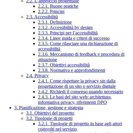
2.2. L’approccio progettuale
2.2.1. Buone pratiche
2.2.2. Principi
2.3. Accessibilità
2.3.1. Definizione
2.3.2. Accessibilità by design
2.3.3. Principi per l’accessibilità
2.3.4. Linee guida e criteri di successo
2.3.5. Come rilasciare una dichiarazione di
accessibilità
2.3.6. Meccanismo di feedback e procedura di
attuazione
2.3.7. Obiettivi accessibilità
2.3.8. Normativa e approfondimenti
2.4. Privacy
2.4.1. Come rispettare la privacy sin dalla
progettazione di un sito o servizio digitale
2.4.2. Richiedi il consenso quando necessario
2.4.3. Le basi del sito web: architettura,
informativa privacy, riferimenti DPO
3. Pianificazione, gestione e strategia
3.1. Obiettivi del progetto
3.2. Tipologie di progetti
3.2.1. Tipologie di progetto in base agli attori
coinvolti nel servizio