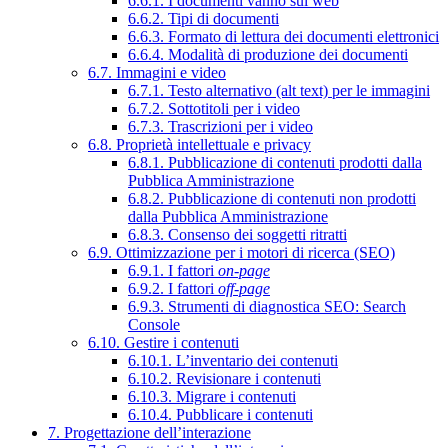
6.6.1. I documenti vanno sul web
6.6.2. Tipi di documenti
6.6.3. Formato di lettura dei documenti elettronici
6.6.4. Modalità di produzione dei documenti
6.7. Immagini e video
6.7.1. Testo alternativo (alt text) per le immagini
6.7.2. Sottotitoli per i video
6.7.3. Trascrizioni per i video
6.8. Proprietà intellettuale e privacy
6.8.1. Pubblicazione di contenuti prodotti dalla
Pubblica Amministrazione
6.8.2. Pubblicazione di contenuti non prodotti
dalla Pubblica Amministrazione
6.8.3. Consenso dei soggetti ritratti
6.9. Ottimizzazione per i motori di ricerca (SEO)
6.9.1. I fattori
on-page
6.9.2. I fattori
off-page
6.9.3. Strumenti di diagnostica SEO: Search
Console
6.10. Gestire i contenuti
6.10.1. L’inventario dei contenuti
6.10.2. Revisionare i contenuti
6.10.3. Migrare i contenuti
6.10.4. Pubblicare i contenuti
7. Progettazione dell’interazione