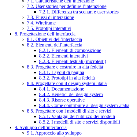
7.1. Caratteristiche dell’interazione
7.2. User stories per definire l’interazione
7.2.1. Differenza tra scenari e user stories
7.3. Flussi di interazione
7.4. Wireframe
7.5. Prototipi interattivi
8. Progettazione dell’interfaccia
8.1. Obiettivi dell’interfaccia
8.2. Elementi dell’interfaccia
8.2.1. Elementi di composizione
8.2.2. Elementi interattivi
8.2.3. Elementi testuali (microtesti)
8.3. Progettare e costruire in alta fedeltà
8.3.1. Layout di pagina
8.3.2. Prototipi in alta fedeltà
8.4. Progettare con il design system .italia
8.4.1. Documentazione
8.4.2. Benefici del design system
8.4.3. Risorse operative
8.4.4. Come contribuire al design system .italia
8.5. Progettare con i modelli di sito e servizi
8.5.1. Vantaggi dell’utilizzo dei modelli
8.5.2. I modelli di sito e servizi disponibili
9. Sviluppo dell’interfaccia
9.1. Approccio allo sviluppo