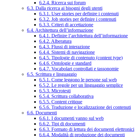
6.2.4. Ricerca sui forum
6.3. Dalla ricerca ai bisogni degli utenti
6.3.1. User stories per definire i contenuti
6.3.2. Job stories per definire i contenuti
6.3.3. Criteri di accettazione
6.4. Architettura dell’informazione
6.4.1. Definire l’architettura dell’informazione
6.4.2. Alberatura
6.4.3. Flussi di interazione
6.4.4. Sistemi di navigazione
6.4.5. Tipologie di contenuto (content type)
6.4.6. Ontologie e standard
6.4.7. Vocabolari controllati e tassonomie
6.5. Scrittura e linguaggio
6.5.1. Come leggono le persone sul web
6.5.2. Le regole per un linguaggio semplice
6.5.3. Microtesti
6.5.4. Scrittura collaborativa
6.5.5. Content critique
6.5.6. Traduzione e localizzazione dei contenuti
6.6. Documenti
6.6.1. I documenti vanno sul web
6.6.2. Tipi di documenti
6.6.3. Formato di lettura dei documenti elettronici
6.6.4. Modalità di produzione dei documenti