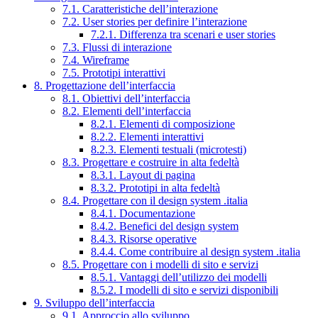
7.1. Caratteristiche dell’interazione
7.2. User stories per definire l’interazione
7.2.1. Differenza tra scenari e user stories
7.3. Flussi di interazione
7.4. Wireframe
7.5. Prototipi interattivi
8. Progettazione dell’interfaccia
8.1. Obiettivi dell’interfaccia
8.2. Elementi dell’interfaccia
8.2.1. Elementi di composizione
8.2.2. Elementi interattivi
8.2.3. Elementi testuali (microtesti)
8.3. Progettare e costruire in alta fedeltà
8.3.1. Layout di pagina
8.3.2. Prototipi in alta fedeltà
8.4. Progettare con il design system .italia
8.4.1. Documentazione
8.4.2. Benefici del design system
8.4.3. Risorse operative
8.4.4. Come contribuire al design system .italia
8.5. Progettare con i modelli di sito e servizi
8.5.1. Vantaggi dell’utilizzo dei modelli
8.5.2. I modelli di sito e servizi disponibili
9. Sviluppo dell’interfaccia
9.1. Approccio allo sviluppo