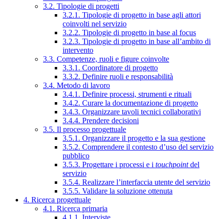
3.2. Tipologie di progetti
3.2.1. Tipologie di progetto in base agli attori
coinvolti nel servizio
3.2.2. Tipologie di progetto in base al focus
3.2.3. Tipologie di progetto in base all’ambito di
intervento
3.3. Competenze, ruoli e figure coinvolte
3.3.1. Coordinatore di progetto
3.3.2. Definire ruoli e responsabilità
3.4. Metodo di lavoro
3.4.1. Definire processi, strumenti e rituali
3.4.2. Curare la documentazione di progetto
3.4.3. Organizzare tavoli tecnici collaborativi
3.4.4. Prendere decisioni
3.5. Il processo progettuale
3.5.1. Organizzare il progetto e la sua gestione
3.5.2. Comprendere il contesto d’uso del servizio
pubblico
3.5.3. Progettare i processi e i
touchpoint
del
servizio
3.5.4. Realizzare l’interfaccia utente del servizio
3.5.5. Validare la soluzione ottenuta
4. Ricerca progettuale
4.1. Ricerca primaria
4.1.1. Interviste