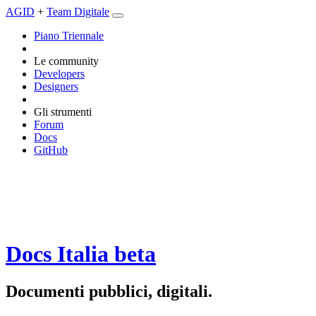
AGID
+
Team Digitale
Piano Triennale
Le community
Developers
Designers
Gli strumenti
Forum
Docs
GitHub
Docs Italia
beta
Documenti pubblici, digitali.