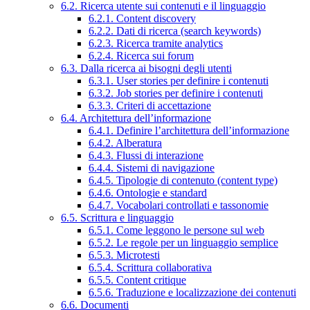
6.2. Ricerca utente sui contenuti e il linguaggio
6.2.1. Content discovery
6.2.2. Dati di ricerca (search keywords)
6.2.3. Ricerca tramite analytics
6.2.4. Ricerca sui forum
6.3. Dalla ricerca ai bisogni degli utenti
6.3.1. User stories per definire i contenuti
6.3.2. Job stories per definire i contenuti
6.3.3. Criteri di accettazione
6.4. Architettura dell’informazione
6.4.1. Definire l’architettura dell’informazione
6.4.2. Alberatura
6.4.3. Flussi di interazione
6.4.4. Sistemi di navigazione
6.4.5. Tipologie di contenuto (content type)
6.4.6. Ontologie e standard
6.4.7. Vocabolari controllati e tassonomie
6.5. Scrittura e linguaggio
6.5.1. Come leggono le persone sul web
6.5.2. Le regole per un linguaggio semplice
6.5.3. Microtesti
6.5.4. Scrittura collaborativa
6.5.5. Content critique
6.5.6. Traduzione e localizzazione dei contenuti
6.6. Documenti