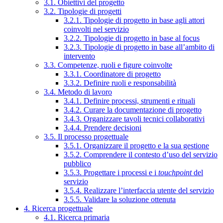
3.1. Obiettivi del progetto
3.2. Tipologie di progetti
3.2.1. Tipologie di progetto in base agli attori
coinvolti nel servizio
3.2.2. Tipologie di progetto in base al focus
3.2.3. Tipologie di progetto in base all’ambito di
intervento
3.3. Competenze, ruoli e figure coinvolte
3.3.1. Coordinatore di progetto
3.3.2. Definire ruoli e responsabilità
3.4. Metodo di lavoro
3.4.1. Definire processi, strumenti e rituali
3.4.2. Curare la documentazione di progetto
3.4.3. Organizzare tavoli tecnici collaborativi
3.4.4. Prendere decisioni
3.5. Il processo progettuale
3.5.1. Organizzare il progetto e la sua gestione
3.5.2. Comprendere il contesto d’uso del servizio
pubblico
3.5.3. Progettare i processi e i
touchpoint
del
servizio
3.5.4. Realizzare l’interfaccia utente del servizio
3.5.5. Validare la soluzione ottenuta
4. Ricerca progettuale
4.1. Ricerca primaria