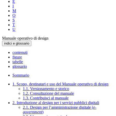
E
I
M
O
S
T
U
Manuale operativo di design
indici e glossario
contenuti
figure
tabelle
glossario
Sommario
1. Scopo, destinatari e uso del Manuale operativo di design
1.1. Versionamento e storico
1.2. Consultazione del manuale
1.3. Contribuisci al manuale
2. Introduzione al design per i servizi pubblici digitali
2.1. Design per l’amministrazione digitale (
e-
government
)