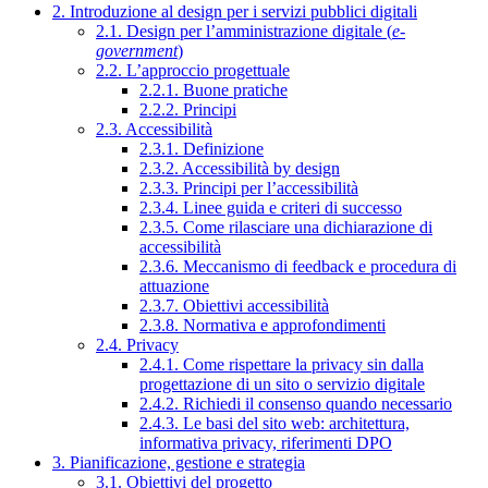
2. Introduzione al design per i servizi pubblici digitali
2.1. Design per l’amministrazione digitale (
e-
government
)
2.2. L’approccio progettuale
2.2.1. Buone pratiche
2.2.2. Principi
2.3. Accessibilità
2.3.1. Definizione
2.3.2. Accessibilità by design
2.3.3. Principi per l’accessibilità
2.3.4. Linee guida e criteri di successo
2.3.5. Come rilasciare una dichiarazione di
accessibilità
2.3.6. Meccanismo di feedback e procedura di
attuazione
2.3.7. Obiettivi accessibilità
2.3.8. Normativa e approfondimenti
2.4. Privacy
2.4.1. Come rispettare la privacy sin dalla
progettazione di un sito o servizio digitale
2.4.2. Richiedi il consenso quando necessario
2.4.3. Le basi del sito web: architettura,
informativa privacy, riferimenti DPO
3. Pianificazione, gestione e strategia
3.1. Obiettivi del progetto