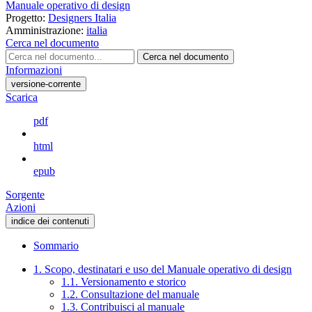
Manuale operativo di design
Progetto:
Designers Italia
Amministrazione:
italia
Cerca nel documento
Cerca nel documento
Informazioni
versione-corrente
Scarica
pdf
html
epub
Sorgente
Azioni
indice dei contenuti
Sommario
1. Scopo, destinatari e uso del Manuale operativo di design
1.1. Versionamento e storico
1.2. Consultazione del manuale
1.3. Contribuisci al manuale