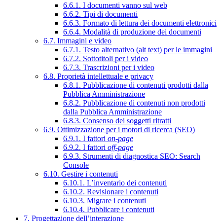
6.6.1. I documenti vanno sul web
6.6.2. Tipi di documenti
6.6.3. Formato di lettura dei documenti elettronici
6.6.4. Modalità di produzione dei documenti
6.7. Immagini e video
6.7.1. Testo alternativo (alt text) per le immagini
6.7.2. Sottotitoli per i video
6.7.3. Trascrizioni per i video
6.8. Proprietà intellettuale e privacy
6.8.1. Pubblicazione di contenuti prodotti dalla
Pubblica Amministrazione
6.8.2. Pubblicazione di contenuti non prodotti
dalla Pubblica Amministrazione
6.8.3. Consenso dei soggetti ritratti
6.9. Ottimizzazione per i motori di ricerca (SEO)
6.9.1. I fattori
on-page
6.9.2. I fattori
off-page
6.9.3. Strumenti di diagnostica SEO: Search
Console
6.10. Gestire i contenuti
6.10.1. L’inventario dei contenuti
6.10.2. Revisionare i contenuti
6.10.3. Migrare i contenuti
6.10.4. Pubblicare i contenuti
7. Progettazione dell’interazione