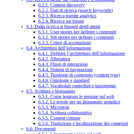
6.2.1. Content discovery
6.2.2. Dati di ricerca (search keywords)
6.2.3. Ricerca tramite analytics
6.2.4. Ricerca sui forum
6.3. Dalla ricerca ai bisogni degli utenti
6.3.1. User stories per definire i contenuti
6.3.2. Job stories per definire i contenuti
6.3.3. Criteri di accettazione
6.4. Architettura dell’informazione
6.4.1. Definire l’architettura dell’informazione
6.4.2. Alberatura
6.4.3. Flussi di interazione
6.4.4. Sistemi di navigazione
6.4.5. Tipologie di contenuto (content type)
6.4.6. Ontologie e standard
6.4.7. Vocabolari controllati e tassonomie
6.5. Scrittura e linguaggio
6.5.1. Come leggono le persone sul web
6.5.2. Le regole per un linguaggio semplice
6.5.3. Microtesti
6.5.4. Scrittura collaborativa
6.5.5. Content critique
6.5.6. Traduzione e localizzazione dei contenuti
6.6. Documenti