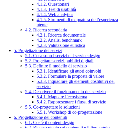
4.1.2. Questionari
4.1.3. Test di usabilità
4.1.4. Web analytics
4.1.5. Strumenti di mappatura dell’esperienza
utente
4.2. Ricerca secondaria
4.2.1. Ricerca documentale
4.2.2. Analisi benchmark
4.2.3. Valutazione euristica
5. Progettazione dei servizi
5.1. Cosa sono i servizi e il service design
5.2. Progettare servizi pubblici digitali
5.3. Definire il modello di servizio
5.3.1. Identificare gli attori coinvolti
5.3.2. Formulare la proposta di valore
5.3.3. Inquadrare gli elementi costitutivi del
servizio
5.4. Descrivere il funzionamento del servizio
5.4.1. Mappare l’ecosistema
5.4.2. Rappresentare i flussi di servizio
5.5. Co-progettare le soluzioni
5.5.1. Workshop di co-progettazione
6. Progettazione dei contenuti
6.1. Cos’è il content design
6.2. Ricerca utente sui contenuti e il linguaggio