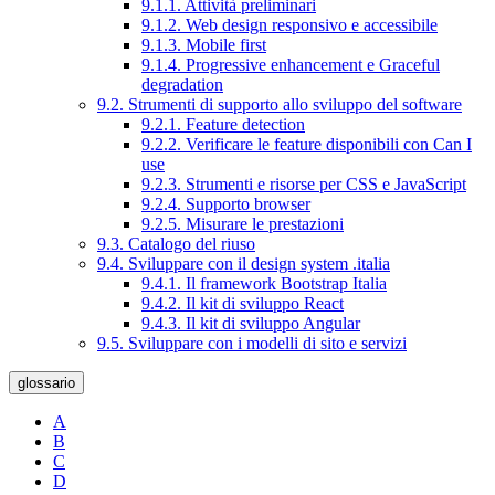
9.1.1. Attività preliminari
9.1.2. Web design responsivo e accessibile
9.1.3. Mobile first
9.1.4. Progressive enhancement e Graceful
degradation
9.2. Strumenti di supporto allo sviluppo del software
9.2.1. Feature detection
9.2.2. Verificare le feature disponibili con Can I
use
9.2.3. Strumenti e risorse per CSS e JavaScript
9.2.4. Supporto browser
9.2.5. Misurare le prestazioni
9.3. Catalogo del riuso
9.4. Sviluppare con il design system .italia
9.4.1. Il framework Bootstrap Italia
9.4.2. Il kit di sviluppo React
9.4.3. Il kit di sviluppo Angular
9.5. Sviluppare con i modelli di sito e servizi
glossario
A
B
C
D