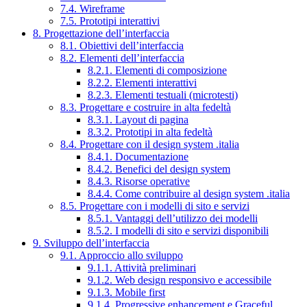
7.4. Wireframe
7.5. Prototipi interattivi
8. Progettazione dell’interfaccia
8.1. Obiettivi dell’interfaccia
8.2. Elementi dell’interfaccia
8.2.1. Elementi di composizione
8.2.2. Elementi interattivi
8.2.3. Elementi testuali (microtesti)
8.3. Progettare e costruire in alta fedeltà
8.3.1. Layout di pagina
8.3.2. Prototipi in alta fedeltà
8.4. Progettare con il design system .italia
8.4.1. Documentazione
8.4.2. Benefici del design system
8.4.3. Risorse operative
8.4.4. Come contribuire al design system .italia
8.5. Progettare con i modelli di sito e servizi
8.5.1. Vantaggi dell’utilizzo dei modelli
8.5.2. I modelli di sito e servizi disponibili
9. Sviluppo dell’interfaccia
9.1. Approccio allo sviluppo
9.1.1. Attività preliminari
9.1.2. Web design responsivo e accessibile
9.1.3. Mobile first
9.1.4. Progressive enhancement e Graceful