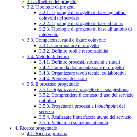
3.1. Obiettivi del progetto
3.2. Tipologie di progetti
3.2.1. Tipologie di progetto in base agli attori
coinvolti nel servizio
3.2.2. Tipologie di progetto in base al focus
3.2.3. Tipologie di progetto in base all’ambito di
intervento
3.3. Competenze, ruoli e figure coinvolte
3.3.1. Coordinatore di progetto
3.3.2. Definire ruoli e responsabilità
3.4. Metodo di lavoro
3.4.1. Definire processi, strumenti e rituali
3.4.2. Curare la documentazione di progetto
3.4.3. Organizzare tavoli tecnici collaborativi
3.4.4. Prendere decisioni
3.5. Il processo progettuale
3.5.1. Organizzare il progetto e la sua gestione
3.5.2. Comprendere il contesto d’uso del servizio
pubblico
3.5.3. Progettare i processi e i
touchpoint
del
servizio
3.5.4. Realizzare l’interfaccia utente del servizio
3.5.5. Validare la soluzione ottenuta
4. Ricerca progettuale
4.1. Ricerca primaria