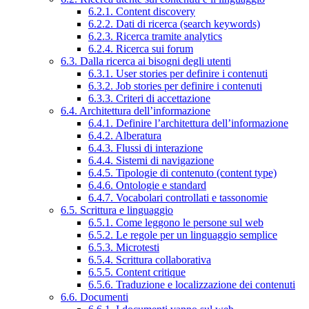
6.2.1. Content discovery
6.2.2. Dati di ricerca (search keywords)
6.2.3. Ricerca tramite analytics
6.2.4. Ricerca sui forum
6.3. Dalla ricerca ai bisogni degli utenti
6.3.1. User stories per definire i contenuti
6.3.2. Job stories per definire i contenuti
6.3.3. Criteri di accettazione
6.4. Architettura dell’informazione
6.4.1. Definire l’architettura dell’informazione
6.4.2. Alberatura
6.4.3. Flussi di interazione
6.4.4. Sistemi di navigazione
6.4.5. Tipologie di contenuto (content type)
6.4.6. Ontologie e standard
6.4.7. Vocabolari controllati e tassonomie
6.5. Scrittura e linguaggio
6.5.1. Come leggono le persone sul web
6.5.2. Le regole per un linguaggio semplice
6.5.3. Microtesti
6.5.4. Scrittura collaborativa
6.5.5. Content critique
6.5.6. Traduzione e localizzazione dei contenuti
6.6. Documenti