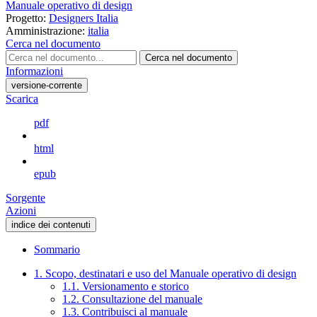
Manuale operativo di design
Progetto:
Designers Italia
Amministrazione:
italia
Cerca nel documento
Cerca nel documento
Informazioni
versione-corrente
Scarica
pdf
html
epub
Sorgente
Azioni
indice dei contenuti
Sommario
1. Scopo, destinatari e uso del Manuale operativo di design
1.1. Versionamento e storico
1.2. Consultazione del manuale
1.3. Contribuisci al manuale