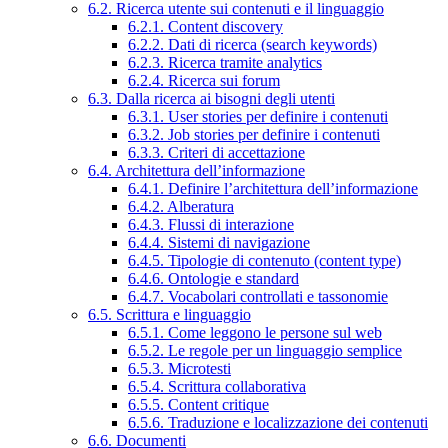
6.2. Ricerca utente sui contenuti e il linguaggio
6.2.1. Content discovery
6.2.2. Dati di ricerca (search keywords)
6.2.3. Ricerca tramite analytics
6.2.4. Ricerca sui forum
6.3. Dalla ricerca ai bisogni degli utenti
6.3.1. User stories per definire i contenuti
6.3.2. Job stories per definire i contenuti
6.3.3. Criteri di accettazione
6.4. Architettura dell’informazione
6.4.1. Definire l’architettura dell’informazione
6.4.2. Alberatura
6.4.3. Flussi di interazione
6.4.4. Sistemi di navigazione
6.4.5. Tipologie di contenuto (content type)
6.4.6. Ontologie e standard
6.4.7. Vocabolari controllati e tassonomie
6.5. Scrittura e linguaggio
6.5.1. Come leggono le persone sul web
6.5.2. Le regole per un linguaggio semplice
6.5.3. Microtesti
6.5.4. Scrittura collaborativa
6.5.5. Content critique
6.5.6. Traduzione e localizzazione dei contenuti
6.6. Documenti