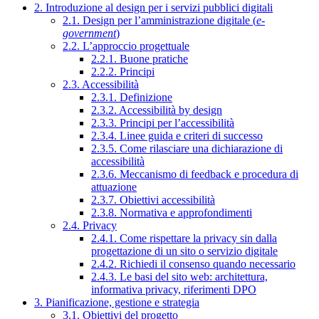
2. Introduzione al design per i servizi pubblici digitali
2.1. Design per l’amministrazione digitale (
e-
government
)
2.2. L’approccio progettuale
2.2.1. Buone pratiche
2.2.2. Principi
2.3. Accessibilità
2.3.1. Definizione
2.3.2. Accessibilità by design
2.3.3. Principi per l’accessibilità
2.3.4. Linee guida e criteri di successo
2.3.5. Come rilasciare una dichiarazione di
accessibilità
2.3.6. Meccanismo di feedback e procedura di
attuazione
2.3.7. Obiettivi accessibilità
2.3.8. Normativa e approfondimenti
2.4. Privacy
2.4.1. Come rispettare la privacy sin dalla
progettazione di un sito o servizio digitale
2.4.2. Richiedi il consenso quando necessario
2.4.3. Le basi del sito web: architettura,
informativa privacy, riferimenti DPO
3. Pianificazione, gestione e strategia
3.1. Obiettivi del progetto