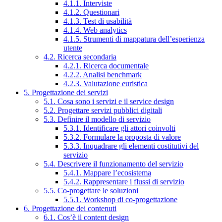
4.1.1. Interviste
4.1.2. Questionari
4.1.3. Test di usabilità
4.1.4. Web analytics
4.1.5. Strumenti di mappatura dell’esperienza
utente
4.2. Ricerca secondaria
4.2.1. Ricerca documentale
4.2.2. Analisi benchmark
4.2.3. Valutazione euristica
5. Progettazione dei servizi
5.1. Cosa sono i servizi e il service design
5.2. Progettare servizi pubblici digitali
5.3. Definire il modello di servizio
5.3.1. Identificare gli attori coinvolti
5.3.2. Formulare la proposta di valore
5.3.3. Inquadrare gli elementi costitutivi del
servizio
5.4. Descrivere il funzionamento del servizio
5.4.1. Mappare l’ecosistema
5.4.2. Rappresentare i flussi di servizio
5.5. Co-progettare le soluzioni
5.5.1. Workshop di co-progettazione
6. Progettazione dei contenuti
6.1. Cos’è il content design