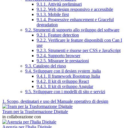
9.1.1. Attività preliminari
9.1.2. Web design responsivo e accessibile
9.1.3. Mobile first
9.1.4. Progressive enhancement e Graceful
degradation
9.2. Strumenti di supporto allo sviluppo del software
9.2.1. Feature detection
9.2.2. Verificare le feature disponibili con Can I
use
9.2.3. Strumenti e risorse per CSS e JavaScript
9.2.4. Supporto browser
9.2.5. Misurare le prestazioni
9.3. Catalogo del riuso
9.4. Sviluppare con il design system .italia
9.4.1. Il framework Bootstrap Italia
9.4.2. Il kit di sviluppo React
9.4.3. Il kit di sviluppo Angular
9.5. Sviluppare con i modelli di sito e servizi
1. Scopo, destinatari e uso del Manuale operativo di design
Team per la Trasformazione Digitale
in collaborazione con
Agenzia per l'Italia Digitale