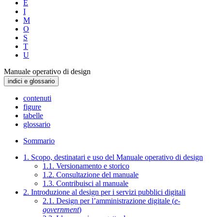
E
I
M
O
S
T
U
Manuale operativo di design
indici e glossario
contenuti
figure
tabelle
glossario
Sommario
1. Scopo, destinatari e uso del Manuale operativo di design
1.1. Versionamento e storico
1.2. Consultazione del manuale
1.3. Contribuisci al manuale
2. Introduzione al design per i servizi pubblici digitali
2.1. Design per l’amministrazione digitale (
e-
government
)