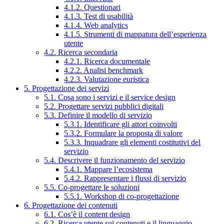
4.1.2. Questionari
4.1.3. Test di usabilità
4.1.4. Web analytics
4.1.5. Strumenti di mappatura dell’esperienza
utente
4.2. Ricerca secondaria
4.2.1. Ricerca documentale
4.2.2. Analisi benchmark
4.2.3. Valutazione euristica
5. Progettazione dei servizi
5.1. Cosa sono i servizi e il service design
5.2. Progettare servizi pubblici digitali
5.3. Definire il modello di servizio
5.3.1. Identificare gli attori coinvolti
5.3.2. Formulare la proposta di valore
5.3.3. Inquadrare gli elementi costitutivi del
servizio
5.4. Descrivere il funzionamento del servizio
5.4.1. Mappare l’ecosistema
5.4.2. Rappresentare i flussi di servizio
5.5. Co-progettare le soluzioni
5.5.1. Workshop di co-progettazione
6. Progettazione dei contenuti
6.1. Cos’è il content design
6.2. Ricerca utente sui contenuti e il linguaggio