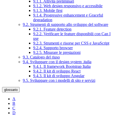
9.1.1. Attività preliminari
9.1.2. Web design responsivo e accessibile
9.1.3. Mobile first
9.1.4. Progressive enhancement e Graceful
degradation
9.2. Strumenti di supporto allo sviluppo del software
9.2.1. Feature detection
9.2.2. Verificare le feature disponibili con Can I
use
9.2.3. Strumenti e risorse per CSS e JavaScript
9.2.4. Supporto browser
9.2.5. Misurare le prestazioni
9.3. Catalogo del riuso
9.4. Sviluppare con il design system .italia
9.4.1. Il framework Bootstrap Italia
9.4.2. Il kit di sviluppo React
9.4.3. Il kit di sviluppo Angular
9.5. Sviluppare con i modelli di sito e servizi
glossario
A
B
C
D