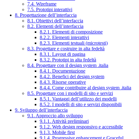
7.4. Wireframe
7.5. Prototipi interattivi
8. Progettazione dell’interfaccia
8.1. Obiettivi dell’interfaccia
8.2. Elementi dell’interfaccia
8.2.1. Elementi di composizione
8.2.2. Elementi interattivi
8.2.3. Elementi testuali (microtesti)
8.3. Progettare e costruire in alta fedeltà
8.3.1. Layout di pagina
8.3.2. Prototipi in alta fedeltà
8.4. Progettare con il design system .italia
8.4.1. Documentazione
8.4.2. Benefici del design system
8.4.3. Risorse operative
8.4.4. Come contribuire al design system .italia
8.5. Progettare con i modelli di sito e servizi
8.5.1. Vantaggi dell’utilizzo dei modelli
8.5.2. I modelli di sito e servizi disponibili
9. Sviluppo dell’interfaccia
9.1. Approccio allo sviluppo
9.1.1. Attività preliminari
9.1.2. Web design responsivo e accessibile
9.1.3. Mobile first
9.1.4. Progressive enhancement e Graceful