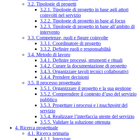
3.2. Tipologie di progetti
3.2.1. Tipologie di progetto in base agli attori
coinvolti nel servizio
3.2.2. Tipologie di progetto in base al focus
3.2.3. Tipologie di progetto in base all’ambito di
intervento
3.3. Competenze, ruoli e figure coinvolte
3.3.1. Coordinatore di progetto
3.3.2. Definire ruoli e responsabilità
3.4. Metodo di lavoro
3.4.1. Definire processi, strumenti e rituali
3.4.2. Curare la documentazione di progetto
3.4.3. Organizzare tavoli tecnici collaborativi
3.4.4. Prendere decisioni
3.5. Il processo progettuale
3.5.1. Organizzare il progetto e la sua gestione
3.5.2. Comprendere il contesto d’uso del servizio
pubblico
3.5.3. Progettare i processi e i
touchpoint
del
servizio
3.5.4. Realizzare l’interfaccia utente del servizio
3.5.5. Validare la soluzione ottenuta
4. Ricerca progettuale
4.1. Ricerca primaria
4.1.1. Interviste