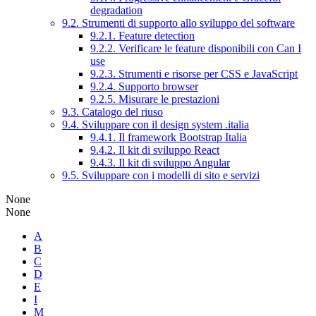
degradation
9.2. Strumenti di supporto allo sviluppo del software
9.2.1. Feature detection
9.2.2. Verificare le feature disponibili con Can I
use
9.2.3. Strumenti e risorse per CSS e JavaScript
9.2.4. Supporto browser
9.2.5. Misurare le prestazioni
9.3. Catalogo del riuso
9.4. Sviluppare con il design system .italia
9.4.1. Il framework Bootstrap Italia
9.4.2. Il kit di sviluppo React
9.4.3. Il kit di sviluppo Angular
9.5. Sviluppare con i modelli di sito e servizi
None
None
A
B
C
D
E
I
M