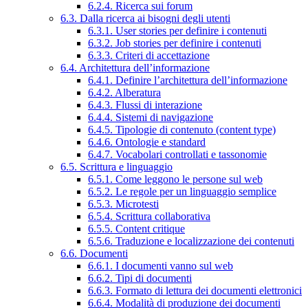
6.2.4. Ricerca sui forum
6.3. Dalla ricerca ai bisogni degli utenti
6.3.1. User stories per definire i contenuti
6.3.2. Job stories per definire i contenuti
6.3.3. Criteri di accettazione
6.4. Architettura dell’informazione
6.4.1. Definire l’architettura dell’informazione
6.4.2. Alberatura
6.4.3. Flussi di interazione
6.4.4. Sistemi di navigazione
6.4.5. Tipologie di contenuto (content type)
6.4.6. Ontologie e standard
6.4.7. Vocabolari controllati e tassonomie
6.5. Scrittura e linguaggio
6.5.1. Come leggono le persone sul web
6.5.2. Le regole per un linguaggio semplice
6.5.3. Microtesti
6.5.4. Scrittura collaborativa
6.5.5. Content critique
6.5.6. Traduzione e localizzazione dei contenuti
6.6. Documenti
6.6.1. I documenti vanno sul web
6.6.2. Tipi di documenti
6.6.3. Formato di lettura dei documenti elettronici
6.6.4. Modalità di produzione dei documenti