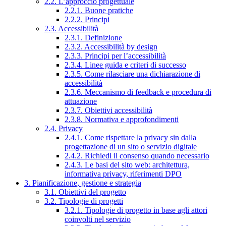
2.2. L’approccio progettuale
2.2.1. Buone pratiche
2.2.2. Principi
2.3. Accessibilità
2.3.1. Definizione
2.3.2. Accessibilità by design
2.3.3. Principi per l’accessibilità
2.3.4. Linee guida e criteri di successo
2.3.5. Come rilasciare una dichiarazione di
accessibilità
2.3.6. Meccanismo di feedback e procedura di
attuazione
2.3.7. Obiettivi accessibilità
2.3.8. Normativa e approfondimenti
2.4. Privacy
2.4.1. Come rispettare la privacy sin dalla
progettazione di un sito o servizio digitale
2.4.2. Richiedi il consenso quando necessario
2.4.3. Le basi del sito web: architettura,
informativa privacy, riferimenti DPO
3. Pianificazione, gestione e strategia
3.1. Obiettivi del progetto
3.2. Tipologie di progetti
3.2.1. Tipologie di progetto in base agli attori
coinvolti nel servizio