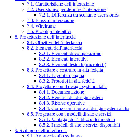
7.1. Caratteristiche dell’interazione
7.2. User stories per definire l’interazione
7.2.1. Differenza tra scenari e user stories
7.3. Flussi di interazione
7.4. Wireframe
7.5. Prototipi interattivi
8. Progettazione dell’interfaccia
8.1. Obiettivi dell’interfaccia
8.2. Elementi dell’interfaccia
8.2.1. Elementi di composizione
8.2.2. Elementi interattivi
8.2.3. Elementi testuali (microtesti)
8.3. Progettare e costruire in alta fedeltà
8.3.1. Layout di pagina
8.3.2. Prototipi in alta fedeltà
8.4. Progettare con il design system .italia
8.4.1. Documentazione
8.4.2. Benefici del design system
8.4.3. Risorse operative
8.4.4. Come contribuire al design system .italia
8.5. Progettare con i modelli di sito e servizi
8.5.1. Vantaggi dell’utilizzo dei modelli
8.5.2. I modelli di sito e servizi disponibili
9. Sviluppo dell’interfaccia
9.1. Approccio allo sviluppo