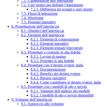
7.1. Caratteristiche dell’interazione
7.2. User stories per definire l’interazione
7.2.1. Differenza tra scenari e user stories
7.3. Flussi di interazione
7.4. Wireframe
7.5. Prototipi interattivi
8. Progettazione dell’interfaccia
8.1. Obiettivi dell’interfaccia
8.2. Elementi dell’interfaccia
8.2.1. Elementi di composizione
8.2.2. Elementi interattivi
8.2.3. Elementi testuali (microtesti)
8.3. Progettare e costruire in alta fedeltà
8.3.1. Layout di pagina
8.3.2. Prototipi in alta fedeltà
8.4. Progettare con il design system .italia
8.4.1. Documentazione
8.4.2. Benefici del design system
8.4.3. Risorse operative
8.4.4. Come contribuire al design system .italia
8.5. Progettare con i modelli di sito e servizi
8.5.1. Vantaggi dell’utilizzo dei modelli
8.5.2. I modelli di sito e servizi disponibili
9. Sviluppo dell’interfaccia
9.1. Approccio allo sviluppo