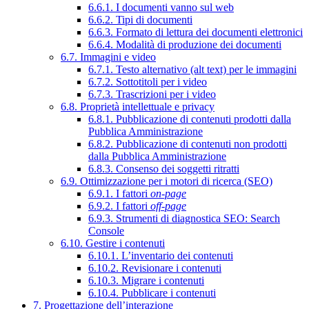
6.6.1. I documenti vanno sul web
6.6.2. Tipi di documenti
6.6.3. Formato di lettura dei documenti elettronici
6.6.4. Modalità di produzione dei documenti
6.7. Immagini e video
6.7.1. Testo alternativo (alt text) per le immagini
6.7.2. Sottotitoli per i video
6.7.3. Trascrizioni per i video
6.8. Proprietà intellettuale e privacy
6.8.1. Pubblicazione di contenuti prodotti dalla
Pubblica Amministrazione
6.8.2. Pubblicazione di contenuti non prodotti
dalla Pubblica Amministrazione
6.8.3. Consenso dei soggetti ritratti
6.9. Ottimizzazione per i motori di ricerca (SEO)
6.9.1. I fattori
on-page
6.9.2. I fattori
off-page
6.9.3. Strumenti di diagnostica SEO: Search
Console
6.10. Gestire i contenuti
6.10.1. L’inventario dei contenuti
6.10.2. Revisionare i contenuti
6.10.3. Migrare i contenuti
6.10.4. Pubblicare i contenuti
7. Progettazione dell’interazione