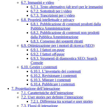
6.7. Immagini e video
6.7.1. Testo alternativo (alt text) per le immagini
6.7.2. Sottotitoli per i video
6.7.3. Trascrizioni per i video
6.8. Proprietà intellettuale e privacy
6.8.1. Pubblicazione di contenuti prodotti dalla
Pubblica Amministrazione
6.8.2. Pubblicazione di contenuti non prodotti
dalla Pubblica Amministrazione
6.8.3. Consenso dei soggetti ritratti
6.9. Ottimizzazione per i motori di ricerca (SEO)
6.9.1. I fattori
on-page
6.9.2. I fattori
off-page
6.9.3. Strumenti di diagnostica SEO: Search
Console
6.10. Gestire i contenuti
6.10.1. L’inventario dei contenuti
6.10.2. Revisionare i contenuti
6.10.3. Migrare i contenuti
6.10.4. Pubblicare i contenuti
7. Progettazione dell’interazione
7.1. Caratteristiche dell’interazione
7.2. User stories per definire l’interazione
7.2.1. Differenza tra scenari e user stories
7.3. Flussi di interazione