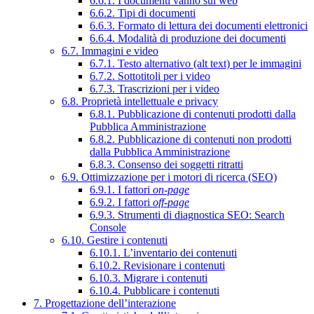
6.6.1. I documenti vanno sul web
6.6.2. Tipi di documenti
6.6.3. Formato di lettura dei documenti elettronici
6.6.4. Modalità di produzione dei documenti
6.7. Immagini e video
6.7.1. Testo alternativo (alt text) per le immagini
6.7.2. Sottotitoli per i video
6.7.3. Trascrizioni per i video
6.8. Proprietà intellettuale e privacy
6.8.1. Pubblicazione di contenuti prodotti dalla
Pubblica Amministrazione
6.8.2. Pubblicazione di contenuti non prodotti
dalla Pubblica Amministrazione
6.8.3. Consenso dei soggetti ritratti
6.9. Ottimizzazione per i motori di ricerca (SEO)
6.9.1. I fattori
on-page
6.9.2. I fattori
off-page
6.9.3. Strumenti di diagnostica SEO: Search
Console
6.10. Gestire i contenuti
6.10.1. L’inventario dei contenuti
6.10.2. Revisionare i contenuti
6.10.3. Migrare i contenuti
6.10.4. Pubblicare i contenuti
7. Progettazione dell’interazione