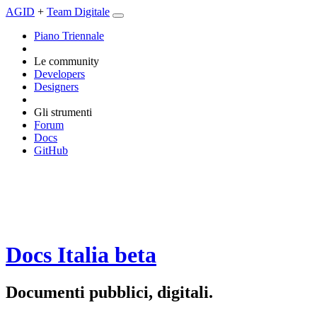
AGID
+
Team Digitale
Piano Triennale
Le community
Developers
Designers
Gli strumenti
Forum
Docs
GitHub
Docs Italia
beta
Documenti pubblici, digitali.