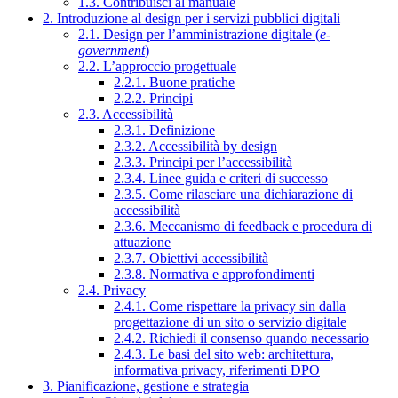
1.3. Contribuisci al manuale
2. Introduzione al design per i servizi pubblici digitali
2.1. Design per l’amministrazione digitale (
e-
government
)
2.2. L’approccio progettuale
2.2.1. Buone pratiche
2.2.2. Principi
2.3. Accessibilità
2.3.1. Definizione
2.3.2. Accessibilità by design
2.3.3. Principi per l’accessibilità
2.3.4. Linee guida e criteri di successo
2.3.5. Come rilasciare una dichiarazione di
accessibilità
2.3.6. Meccanismo di feedback e procedura di
attuazione
2.3.7. Obiettivi accessibilità
2.3.8. Normativa e approfondimenti
2.4. Privacy
2.4.1. Come rispettare la privacy sin dalla
progettazione di un sito o servizio digitale
2.4.2. Richiedi il consenso quando necessario
2.4.3. Le basi del sito web: architettura,
informativa privacy, riferimenti DPO
3. Pianificazione, gestione e strategia