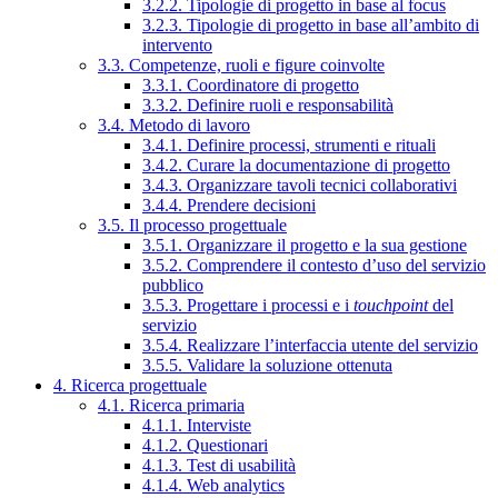
3.2.2. Tipologie di progetto in base al focus
3.2.3. Tipologie di progetto in base all’ambito di
intervento
3.3. Competenze, ruoli e figure coinvolte
3.3.1. Coordinatore di progetto
3.3.2. Definire ruoli e responsabilità
3.4. Metodo di lavoro
3.4.1. Definire processi, strumenti e rituali
3.4.2. Curare la documentazione di progetto
3.4.3. Organizzare tavoli tecnici collaborativi
3.4.4. Prendere decisioni
3.5. Il processo progettuale
3.5.1. Organizzare il progetto e la sua gestione
3.5.2. Comprendere il contesto d’uso del servizio
pubblico
3.5.3. Progettare i processi e i
touchpoint
del
servizio
3.5.4. Realizzare l’interfaccia utente del servizio
3.5.5. Validare la soluzione ottenuta
4. Ricerca progettuale
4.1. Ricerca primaria
4.1.1. Interviste
4.1.2. Questionari
4.1.3. Test di usabilità
4.1.4. Web analytics