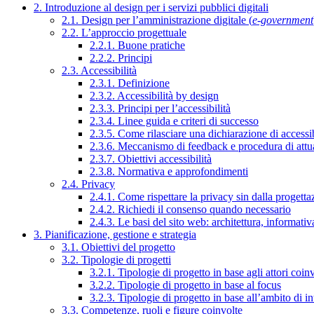
2. Introduzione al design per i servizi pubblici digitali
2.1. Design per l’amministrazione digitale (
e-government
2.2. L’approccio progettuale
2.2.1. Buone pratiche
2.2.2. Principi
2.3. Accessibilità
2.3.1. Definizione
2.3.2. Accessibilità by design
2.3.3. Principi per l’accessibilità
2.3.4. Linee guida e criteri di successo
2.3.5. Come rilasciare una dichiarazione di accessib
2.3.6. Meccanismo di feedback e procedura di attu
2.3.7. Obiettivi accessibilità
2.3.8. Normativa e approfondimenti
2.4. Privacy
2.4.1. Come rispettare la privacy sin dalla progettaz
2.4.2. Richiedi il consenso quando necessario
2.4.3. Le basi del sito web: architettura, informati
3. Pianificazione, gestione e strategia
3.1. Obiettivi del progetto
3.2. Tipologie di progetti
3.2.1. Tipologie di progetto in base agli attori coinv
3.2.2. Tipologie di progetto in base al focus
3.2.3. Tipologie di progetto in base all’ambito di i
3.3. Competenze, ruoli e figure coinvolte