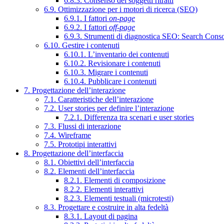
6.8.3. Consenso dei soggetti ritratti
6.9. Ottimizzazione per i motori di ricerca (SEO)
6.9.1. I fattori
on-page
6.9.2. I fattori
off-page
6.9.3. Strumenti di diagnostica SEO: Search Cons
6.10. Gestire i contenuti
6.10.1. L’inventario dei contenuti
6.10.2. Revisionare i contenuti
6.10.3. Migrare i contenuti
6.10.4. Pubblicare i contenuti
7. Progettazione dell’interazione
7.1. Caratteristiche dell’interazione
7.2. User stories per definire l’interazione
7.2.1. Differenza tra scenari e user stories
7.3. Flussi di interazione
7.4. Wireframe
7.5. Prototipi interattivi
8. Progettazione dell’interfaccia
8.1. Obiettivi dell’interfaccia
8.2. Elementi dell’interfaccia
8.2.1. Elementi di composizione
8.2.2. Elementi interattivi
8.2.3. Elementi testuali (microtesti)
8.3. Progettare e costruire in alta fedeltà
8.3.1. Layout di pagina