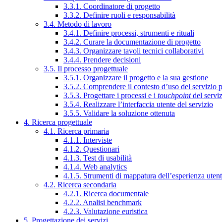
3.3.1. Coordinatore di progetto
3.3.2. Definire ruoli e responsabilità
3.4. Metodo di lavoro
3.4.1. Definire processi, strumenti e rituali
3.4.2. Curare la documentazione di progetto
3.4.3. Organizzare tavoli tecnici collaborativi
3.4.4. Prendere decisioni
3.5. Il processo progettuale
3.5.1. Organizzare il progetto e la sua gestione
3.5.2. Comprendere il contesto d’uso del servizio 
3.5.3. Progettare i processi e i
touchpoint
del servi
3.5.4. Realizzare l’interfaccia utente del servizio
3.5.5. Validare la soluzione ottenuta
4. Ricerca progettuale
4.1. Ricerca primaria
4.1.1. Interviste
4.1.2. Questionari
4.1.3. Test di usabilità
4.1.4. Web analytics
4.1.5. Strumenti di mappatura dell’esperienza uten
4.2. Ricerca secondaria
4.2.1. Ricerca documentale
4.2.2. Analisi benchmark
4.2.3. Valutazione euristica
5. Progettazione dei servizi