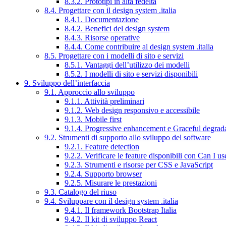
8.3.2. Prototipi in alta fedeltà
8.4. Progettare con il design system .italia
8.4.1. Documentazione
8.4.2. Benefici del design system
8.4.3. Risorse operative
8.4.4. Come contribuire al design system .italia
8.5. Progettare con i modelli di sito e servizi
8.5.1. Vantaggi dell’utilizzo dei modelli
8.5.2. I modelli di sito e servizi disponibili
9. Sviluppo dell’interfaccia
9.1. Approccio allo sviluppo
9.1.1. Attività preliminari
9.1.2. Web design responsivo e accessibile
9.1.3. Mobile first
9.1.4. Progressive enhancement e Graceful degrad
9.2. Strumenti di supporto allo sviluppo del software
9.2.1. Feature detection
9.2.2. Verificare le feature disponibili con Can I us
9.2.3. Strumenti e risorse per CSS e JavaScript
9.2.4. Supporto browser
9.2.5. Misurare le prestazioni
9.3. Catalogo del riuso
9.4. Sviluppare con il design system .italia
9.4.1. Il framework Bootstrap Italia
9.4.2. Il kit di sviluppo React