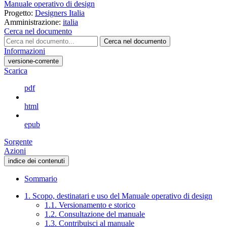
Manuale operativo di design
Progetto:
Designers Italia
Amministrazione:
italia
Cerca nel documento
Cerca nel documento
Informazioni
versione-corrente
Scarica
pdf
html
epub
Sorgente
Azioni
indice dei contenuti
Sommario
1. Scopo, destinatari e uso del Manuale operativo di design
1.1. Versionamento e storico
1.2. Consultazione del manuale
1.3. Contribuisci al manuale