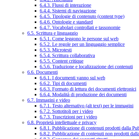
6.4.3. Flussi di interazione
6.4.4. Sistemi di navigazione
6.4.5. Tipologie di contenuto (content type)
6.4.6. Ontologie e standard
6.4.7. Vocabolari controllati e tassonomie
6.5. Scrittura e linguaggio
6.5.1. Come leggono le persone sul web
6.5.2. Le regole per un linguaggio semplice
6.5.3. Microtesti
6.5.4. Scrittura collaborativa
6.5.5. Content critique
6.5.6. Traduzione e localizzazione dei contenuti
6.6. Documenti
6.6.1. I documenti vanno sul web
6.6.2. Tipi di documenti
6.6.3. Formato di lettura dei documenti elettronici
6.6.4. Modalità di produzione dei documenti
6.7. Immagini e video
6.7.1. Testo alternativo (alt text) per le immagini
6.7.2. Sottotitoli per i video
6.7.3. Trascrizioni per i video
6.8. Proprietà intellettuale e privacy
6.8.1. Pubblicazione di contenuti prodotti dalla P
6.8.2. Pubblicazione di contenuti non prodotti dal