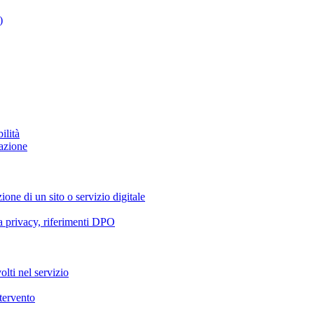
)
ilità
azione
ione di un sito o servizio digitale
va privacy, riferimenti DPO
olti nel servizio
ntervento