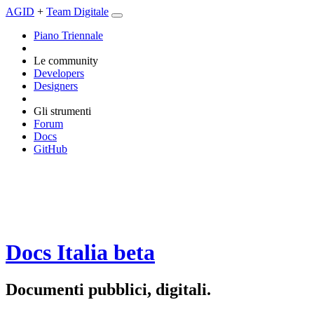
AGID
+
Team Digitale
Piano Triennale
Le community
Developers
Designers
Gli strumenti
Forum
Docs
GitHub
Docs Italia
beta
Documenti pubblici, digitali.