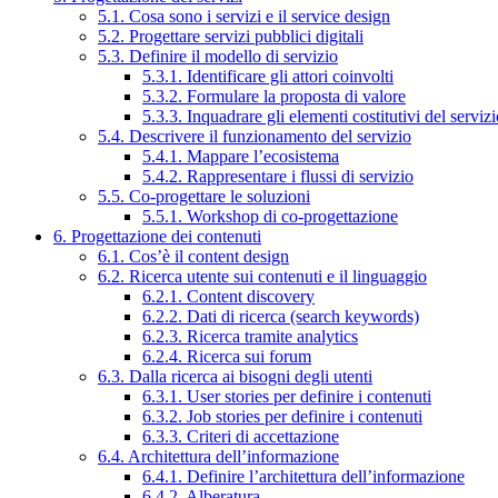
5.1. Cosa sono i servizi e il service design
5.2. Progettare servizi pubblici digitali
5.3. Definire il modello di servizio
5.3.1. Identificare gli attori coinvolti
5.3.2. Formulare la proposta di valore
5.3.3. Inquadrare gli elementi costitutivi del serviz
5.4. Descrivere il funzionamento del servizio
5.4.1. Mappare l’ecosistema
5.4.2. Rappresentare i flussi di servizio
5.5. Co-progettare le soluzioni
5.5.1. Workshop di co-progettazione
6. Progettazione dei contenuti
6.1. Cos’è il content design
6.2. Ricerca utente sui contenuti e il linguaggio
6.2.1. Content discovery
6.2.2. Dati di ricerca (search keywords)
6.2.3. Ricerca tramite analytics
6.2.4. Ricerca sui forum
6.3. Dalla ricerca ai bisogni degli utenti
6.3.1. User stories per definire i contenuti
6.3.2. Job stories per definire i contenuti
6.3.3. Criteri di accettazione
6.4. Architettura dell’informazione
6.4.1. Definire l’architettura dell’informazione
6.4.2. Alberatura