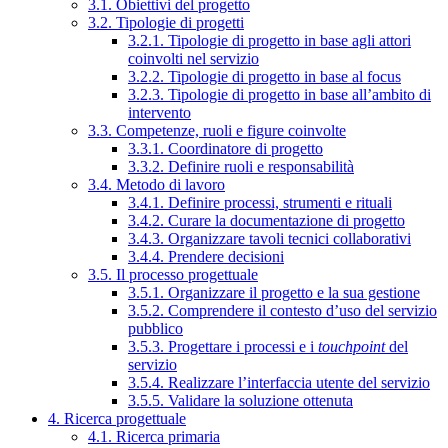
3.1. Obiettivi del progetto
3.2. Tipologie di progetti
3.2.1. Tipologie di progetto in base agli attori
coinvolti nel servizio
3.2.2. Tipologie di progetto in base al focus
3.2.3. Tipologie di progetto in base all’ambito di
intervento
3.3. Competenze, ruoli e figure coinvolte
3.3.1. Coordinatore di progetto
3.3.2. Definire ruoli e responsabilità
3.4. Metodo di lavoro
3.4.1. Definire processi, strumenti e rituali
3.4.2. Curare la documentazione di progetto
3.4.3. Organizzare tavoli tecnici collaborativi
3.4.4. Prendere decisioni
3.5. Il processo progettuale
3.5.1. Organizzare il progetto e la sua gestione
3.5.2. Comprendere il contesto d’uso del servizio
pubblico
3.5.3. Progettare i processi e i
touchpoint
del
servizio
3.5.4. Realizzare l’interfaccia utente del servizio
3.5.5. Validare la soluzione ottenuta
4. Ricerca progettuale
4.1. Ricerca primaria