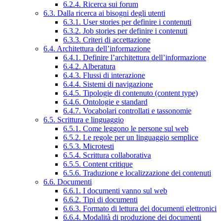
6.2.4. Ricerca sui forum
6.3. Dalla ricerca ai bisogni degli utenti
6.3.1. User stories per definire i contenuti
6.3.2. Job stories per definire i contenuti
6.3.3. Criteri di accettazione
6.4. Architettura dell’informazione
6.4.1. Definire l’architettura dell’informazione
6.4.2. Alberatura
6.4.3. Flussi di interazione
6.4.4. Sistemi di navigazione
6.4.5. Tipologie di contenuto (content type)
6.4.6. Ontologie e standard
6.4.7. Vocabolari controllati e tassonomie
6.5. Scrittura e linguaggio
6.5.1. Come leggono le persone sul web
6.5.2. Le regole per un linguaggio semplice
6.5.3. Microtesti
6.5.4. Scrittura collaborativa
6.5.5. Content critique
6.5.6. Traduzione e localizzazione dei contenuti
6.6. Documenti
6.6.1. I documenti vanno sul web
6.6.2. Tipi di documenti
6.6.3. Formato di lettura dei documenti elettronici
6.6.4. Modalità di produzione dei documenti