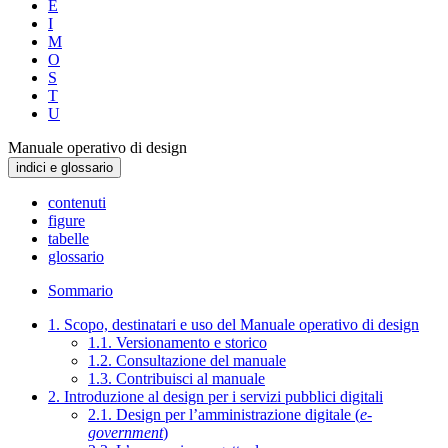
E
I
M
O
S
T
U
Manuale operativo di design
indici e glossario
contenuti
figure
tabelle
glossario
Sommario
1. Scopo, destinatari e uso del Manuale operativo di design
1.1. Versionamento e storico
1.2. Consultazione del manuale
1.3. Contribuisci al manuale
2. Introduzione al design per i servizi pubblici digitali
2.1. Design per l’amministrazione digitale (
e-
government
)