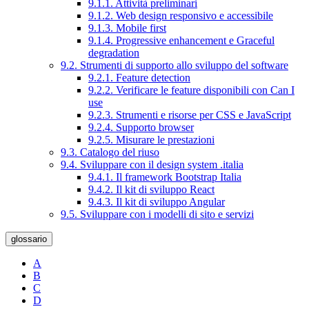
9.1.1. Attività preliminari
9.1.2. Web design responsivo e accessibile
9.1.3. Mobile first
9.1.4. Progressive enhancement e Graceful
degradation
9.2. Strumenti di supporto allo sviluppo del software
9.2.1. Feature detection
9.2.2. Verificare le feature disponibili con Can I
use
9.2.3. Strumenti e risorse per CSS e JavaScript
9.2.4. Supporto browser
9.2.5. Misurare le prestazioni
9.3. Catalogo del riuso
9.4. Sviluppare con il design system .italia
9.4.1. Il framework Bootstrap Italia
9.4.2. Il kit di sviluppo React
9.4.3. Il kit di sviluppo Angular
9.5. Sviluppare con i modelli di sito e servizi
glossario
A
B
C
D