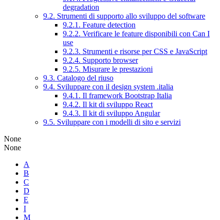
degradation
9.2. Strumenti di supporto allo sviluppo del software
9.2.1. Feature detection
9.2.2. Verificare le feature disponibili con Can I
use
9.2.3. Strumenti e risorse per CSS e JavaScript
9.2.4. Supporto browser
9.2.5. Misurare le prestazioni
9.3. Catalogo del riuso
9.4. Sviluppare con il design system .italia
9.4.1. Il framework Bootstrap Italia
9.4.2. Il kit di sviluppo React
9.4.3. Il kit di sviluppo Angular
9.5. Sviluppare con i modelli di sito e servizi
None
None
A
B
C
D
E
I
M