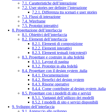
7.1. Caratteristiche dell’interazione
7.2. User stories per definire l’interazione
7.2.1. Differenza tra scenari e user stories
7.3. Flussi di interazione
7.4. Wireframe
7.5. Prototipi interattivi
8. Progettazione dell’interfaccia
8.1. Obiettivi dell’interfaccia
8.2. Elementi dell’interfaccia
8.2.1. Elementi di composizione
8.2.2. Elementi interattivi
8.2.3. Elementi testuali (microtesti)
8.3. Progettare e costruire in alta fedeltà
8.3.1. Layout di pagina
8.3.2. Prototipi in alta fedeltà
8.4. Progettare con il design system .italia
8.4.1. Documentazione
8.4.2. Benefici del design system
8.4.3. Risorse operative
8.4.4. Come contribuire al design system .italia
8.5. Progettare con i modelli di sito e servizi
8.5.1. Vantaggi dell’utilizzo dei modelli
8.5.2. I modelli di sito e servizi disponibili
9. Sviluppo dell’interfaccia
9.1. Approccio allo sviluppo