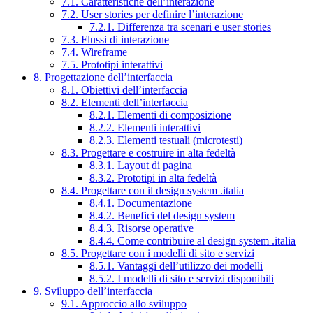
7.1. Caratteristiche dell’interazione
7.2. User stories per definire l’interazione
7.2.1. Differenza tra scenari e user stories
7.3. Flussi di interazione
7.4. Wireframe
7.5. Prototipi interattivi
8. Progettazione dell’interfaccia
8.1. Obiettivi dell’interfaccia
8.2. Elementi dell’interfaccia
8.2.1. Elementi di composizione
8.2.2. Elementi interattivi
8.2.3. Elementi testuali (microtesti)
8.3. Progettare e costruire in alta fedeltà
8.3.1. Layout di pagina
8.3.2. Prototipi in alta fedeltà
8.4. Progettare con il design system .italia
8.4.1. Documentazione
8.4.2. Benefici del design system
8.4.3. Risorse operative
8.4.4. Come contribuire al design system .italia
8.5. Progettare con i modelli di sito e servizi
8.5.1. Vantaggi dell’utilizzo dei modelli
8.5.2. I modelli di sito e servizi disponibili
9. Sviluppo dell’interfaccia
9.1. Approccio allo sviluppo