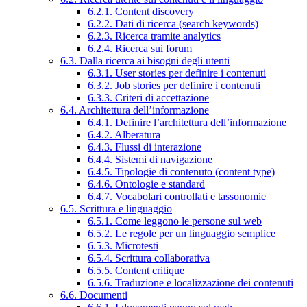
6.2.1. Content discovery
6.2.2. Dati di ricerca (search keywords)
6.2.3. Ricerca tramite analytics
6.2.4. Ricerca sui forum
6.3. Dalla ricerca ai bisogni degli utenti
6.3.1. User stories per definire i contenuti
6.3.2. Job stories per definire i contenuti
6.3.3. Criteri di accettazione
6.4. Architettura dell’informazione
6.4.1. Definire l’architettura dell’informazione
6.4.2. Alberatura
6.4.3. Flussi di interazione
6.4.4. Sistemi di navigazione
6.4.5. Tipologie di contenuto (content type)
6.4.6. Ontologie e standard
6.4.7. Vocabolari controllati e tassonomie
6.5. Scrittura e linguaggio
6.5.1. Come leggono le persone sul web
6.5.2. Le regole per un linguaggio semplice
6.5.3. Microtesti
6.5.4. Scrittura collaborativa
6.5.5. Content critique
6.5.6. Traduzione e localizzazione dei contenuti
6.6. Documenti