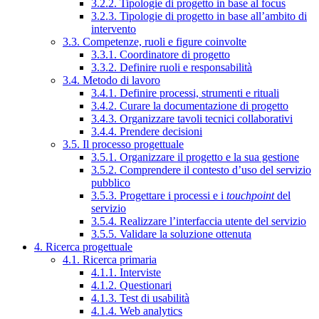
3.2.2. Tipologie di progetto in base al focus
3.2.3. Tipologie di progetto in base all’ambito di
intervento
3.3. Competenze, ruoli e figure coinvolte
3.3.1. Coordinatore di progetto
3.3.2. Definire ruoli e responsabilità
3.4. Metodo di lavoro
3.4.1. Definire processi, strumenti e rituali
3.4.2. Curare la documentazione di progetto
3.4.3. Organizzare tavoli tecnici collaborativi
3.4.4. Prendere decisioni
3.5. Il processo progettuale
3.5.1. Organizzare il progetto e la sua gestione
3.5.2. Comprendere il contesto d’uso del servizio
pubblico
3.5.3. Progettare i processi e i
touchpoint
del
servizio
3.5.4. Realizzare l’interfaccia utente del servizio
3.5.5. Validare la soluzione ottenuta
4. Ricerca progettuale
4.1. Ricerca primaria
4.1.1. Interviste
4.1.2. Questionari
4.1.3. Test di usabilità
4.1.4. Web analytics