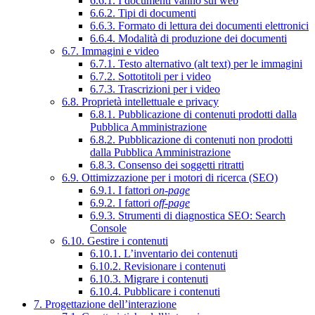
6.6.1. I documenti vanno sul web
6.6.2. Tipi di documenti
6.6.3. Formato di lettura dei documenti elettronici
6.6.4. Modalità di produzione dei documenti
6.7. Immagini e video
6.7.1. Testo alternativo (alt text) per le immagini
6.7.2. Sottotitoli per i video
6.7.3. Trascrizioni per i video
6.8. Proprietà intellettuale e privacy
6.8.1. Pubblicazione di contenuti prodotti dalla
Pubblica Amministrazione
6.8.2. Pubblicazione di contenuti non prodotti
dalla Pubblica Amministrazione
6.8.3. Consenso dei soggetti ritratti
6.9. Ottimizzazione per i motori di ricerca (SEO)
6.9.1. I fattori
on-page
6.9.2. I fattori
off-page
6.9.3. Strumenti di diagnostica SEO: Search
Console
6.10. Gestire i contenuti
6.10.1. L’inventario dei contenuti
6.10.2. Revisionare i contenuti
6.10.3. Migrare i contenuti
6.10.4. Pubblicare i contenuti
7. Progettazione dell’interazione