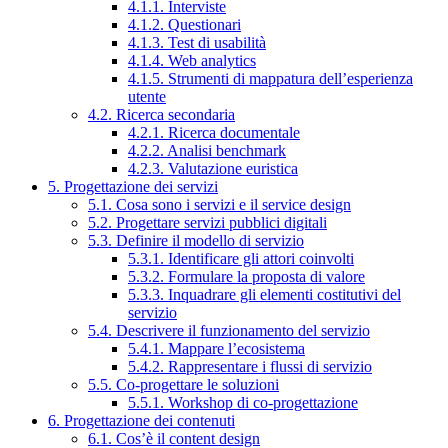
4.1.1. Interviste
4.1.2. Questionari
4.1.3. Test di usabilità
4.1.4. Web analytics
4.1.5. Strumenti di mappatura dell’esperienza
utente
4.2. Ricerca secondaria
4.2.1. Ricerca documentale
4.2.2. Analisi benchmark
4.2.3. Valutazione euristica
5. Progettazione dei servizi
5.1. Cosa sono i servizi e il service design
5.2. Progettare servizi pubblici digitali
5.3. Definire il modello di servizio
5.3.1. Identificare gli attori coinvolti
5.3.2. Formulare la proposta di valore
5.3.3. Inquadrare gli elementi costitutivi del
servizio
5.4. Descrivere il funzionamento del servizio
5.4.1. Mappare l’ecosistema
5.4.2. Rappresentare i flussi di servizio
5.5. Co-progettare le soluzioni
5.5.1. Workshop di co-progettazione
6. Progettazione dei contenuti
6.1. Cos’è il content design