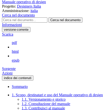
Manuale operativo di design
Progetto:
Designers Italia
Amministrazione:
italia
Cerca nel documento
Cerca nel documento
Informazioni
versione-corrente
Scarica
pdf
html
epub
Sorgente
Azioni
indice dei contenuti
Sommario
1. Scopo, destinatari e uso del Manuale operativo di design
1.1. Versionamento e storico
1.2. Consultazione del manuale
1.3. Contribuisci al manuale