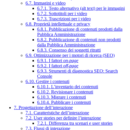
6.7. Immagini e video
6.7.1. Testo alternativo (alt text) per le immagini
6.7.2. Sottotitoli per i video
6.7.3. Trascrizioni per i video
6.8. Proprietà intellettuale e privacy
6.8.1. Pubblicazione di contenuti prodotti dalla
Pubblica Amministrazione
6.8.2. Pubblicazione di contenuti non prodotti
dalla Pubblica Amministrazione
6.8.3. Consenso dei soggetti ritratti
6.9. Ottimizzazione per i motori di ricerca (SEO)
6.9.1. I fattori
on-page
6.9.2. I fattori
off-page
6.9.3. Strumenti di diagnostica SEO: Search
Console
6.10. Gestire i contenuti
6.10.1. L’inventario dei contenuti
6.10.2. Revisionare i contenuti
6.10.3. Migrare i contenuti
6.10.4. Pubblicare i contenuti
7. Progettazione dell’interazione
7.1. Caratteristiche dell’interazione
7.2. User stories per definire l’interazione
7.2.1. Differenza tra scenari e user stories
7.3. Flussi di interazione