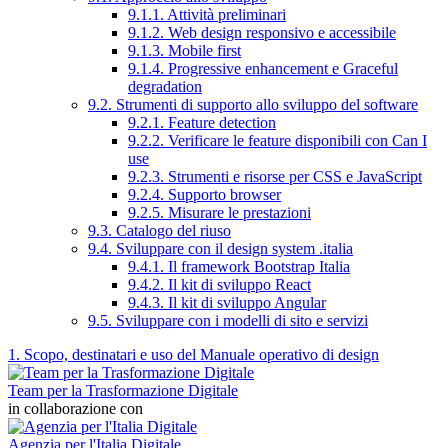
9.1.1. Attività preliminari
9.1.2. Web design responsivo e accessibile
9.1.3. Mobile first
9.1.4. Progressive enhancement e Graceful
degradation
9.2. Strumenti di supporto allo sviluppo del software
9.2.1. Feature detection
9.2.2. Verificare le feature disponibili con Can I
use
9.2.3. Strumenti e risorse per CSS e JavaScript
9.2.4. Supporto browser
9.2.5. Misurare le prestazioni
9.3. Catalogo del riuso
9.4. Sviluppare con il design system .italia
9.4.1. Il framework Bootstrap Italia
9.4.2. Il kit di sviluppo React
9.4.3. Il kit di sviluppo Angular
9.5. Sviluppare con i modelli di sito e servizi
1. Scopo, destinatari e uso del Manuale operativo di design
Team per la Trasformazione Digitale
in collaborazione con
Agenzia per l'Italia Digitale