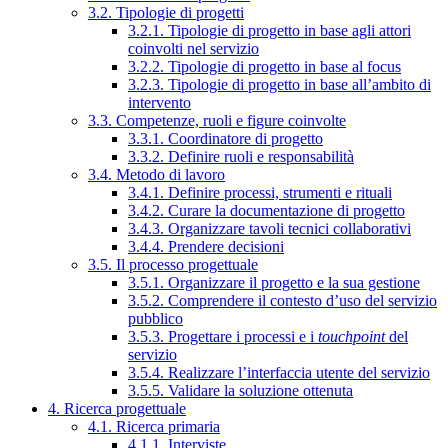
3.2. Tipologie di progetti
3.2.1. Tipologie di progetto in base agli attori
coinvolti nel servizio
3.2.2. Tipologie di progetto in base al focus
3.2.3. Tipologie di progetto in base all’ambito di
intervento
3.3. Competenze, ruoli e figure coinvolte
3.3.1. Coordinatore di progetto
3.3.2. Definire ruoli e responsabilità
3.4. Metodo di lavoro
3.4.1. Definire processi, strumenti e rituali
3.4.2. Curare la documentazione di progetto
3.4.3. Organizzare tavoli tecnici collaborativi
3.4.4. Prendere decisioni
3.5. Il processo progettuale
3.5.1. Organizzare il progetto e la sua gestione
3.5.2. Comprendere il contesto d’uso del servizio
pubblico
3.5.3. Progettare i processi e i
touchpoint
del
servizio
3.5.4. Realizzare l’interfaccia utente del servizio
3.5.5. Validare la soluzione ottenuta
4. Ricerca progettuale
4.1. Ricerca primaria
4.1.1. Interviste