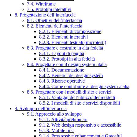
7.4. Wireframe
7.5. Prototipi interattivi
8. Progettazione dell’interfaccia
8.1. Obiettivi dell’interfaccia
8.2. Elementi dell’interfaccia
8.2.1. Elementi di composizione
8.2.2. Elementi interattivi
8.2.3. Elementi testuali (microtesti)
8.3. Progettare e costruire in alta fedeltà
8.3.1. Layout di pagina
8.3.2. Prototipi in alta fedeltà
8.4. Progettare con il design system .italia
8.4.1. Documentazione
8.4.2. Benefici del design system
8.4.3. Risorse operative
8.4.4. Come contribuire al design system .italia
8.5. Progettare con i modelli di sito e servizi
8.5.1. Vantaggi dell’utilizzo dei modelli
8.5.2. I modelli di sito e servizi disponibili
9. Sviluppo dell’interfaccia
9.1. Approccio allo sviluppo
9.1.1. Attività preliminari
9.1.2. Web design responsivo e accessibile
9.1.3. Mobile first
9.1.4. Progressive enhancement e Graceful