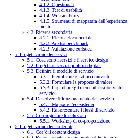
4.1.2. Questionari
4.1.3. Test di usabilità
4.1.4. Web analytics
4.1.5. Strumenti di mappatura dell’esperienza
utente
4.2. Ricerca secondaria
4.2.1. Ricerca documentale
4.2.2. Analisi benchmark
4.2.3. Valutazione euristica
5. Progettazione dei servizi
5.1. Cosa sono i servizi e il service design
5.2. Progettare servizi pubblici digitali
5.3. Definire il modello di servizio
5.3.1. Identificare gli attori coinvolti
5.3.2. Formulare la proposta di valore
5.3.3. Inquadrare gli elementi costitutivi del
servizio
5.4. Descrivere il funzionamento del servizio
5.4.1. Mappare l’ecosistema
5.4.2. Rappresentare i flussi di servizio
5.5. Co-progettare le soluzioni
5.5.1. Workshop di co-progettazione
6. Progettazione dei contenuti
6.1. Cos’è il content design
6.2. Ricerca utente sui contenuti e il linguaggio