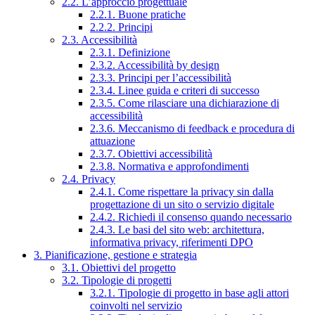
2.2. L’approccio progettuale
2.2.1. Buone pratiche
2.2.2. Principi
2.3. Accessibilità
2.3.1. Definizione
2.3.2. Accessibilità by design
2.3.3. Principi per l’accessibilità
2.3.4. Linee guida e criteri di successo
2.3.5. Come rilasciare una dichiarazione di
accessibilità
2.3.6. Meccanismo di feedback e procedura di
attuazione
2.3.7. Obiettivi accessibilità
2.3.8. Normativa e approfondimenti
2.4. Privacy
2.4.1. Come rispettare la privacy sin dalla
progettazione di un sito o servizio digitale
2.4.2. Richiedi il consenso quando necessario
2.4.3. Le basi del sito web: architettura,
informativa privacy, riferimenti DPO
3. Pianificazione, gestione e strategia
3.1. Obiettivi del progetto
3.2. Tipologie di progetti
3.2.1. Tipologie di progetto in base agli attori
coinvolti nel servizio