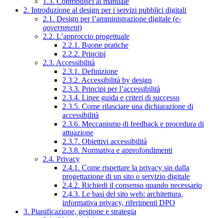
1.3. Contribuisci al manuale
2. Introduzione al design per i servizi pubblici digitali
2.1. Design per l’amministrazione digitale (
e-
government
)
2.2. L’approccio progettuale
2.2.1. Buone pratiche
2.2.2. Principi
2.3. Accessibilità
2.3.1. Definizione
2.3.2. Accessibilità by design
2.3.3. Principi per l’accessibilità
2.3.4. Linee guida e criteri di successo
2.3.5. Come rilasciare una dichiarazione di
accessibilità
2.3.6. Meccanismo di feedback e procedura di
attuazione
2.3.7. Obiettivi accessibilità
2.3.8. Normativa e approfondimenti
2.4. Privacy
2.4.1. Come rispettare la privacy sin dalla
progettazione di un sito o servizio digitale
2.4.2. Richiedi il consenso quando necessario
2.4.3. Le basi del sito web: architettura,
informativa privacy, riferimenti DPO
3. Pianificazione, gestione e strategia