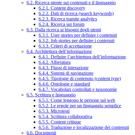
6.2. Ricerca utente sui contenuti e il linguaggio
6.2.1. Content discovery
6.2.2. Dati di ricerca (search keywords)
6.2.3. Ricerca tramite analytics
6.2.4. Ricerca sui forum
6.3. Dalla ricerca ai bisogni degli utenti
6.3.1. User stories per definire i contenuti
6.3.2. Job stories per definire i contenuti
6.3.3. Criteri di accettazione
6.4. Architettura dell’informazione
6.4.1. Definire l’architettura dell’informazione
6.4.2. Alberatura
6.4.3. Flussi di interazione
6.4.4. Sistemi di navigazione
6.4.5. Tipologie di contenuto (content type)
6.4.6. Ontologie e standard
6.4.7. Vocabolari controllati e tassonomie
6.5. Scrittura e linguaggio
6.5.1. Come leggono le persone sul web
6.5.2. Le regole per un linguaggio semplice
6.5.3. Microtesti
6.5.4. Scrittura collaborativa
6.5.5. Content critique
6.5.6. Traduzione e localizzazione dei contenuti
6.6. Documenti