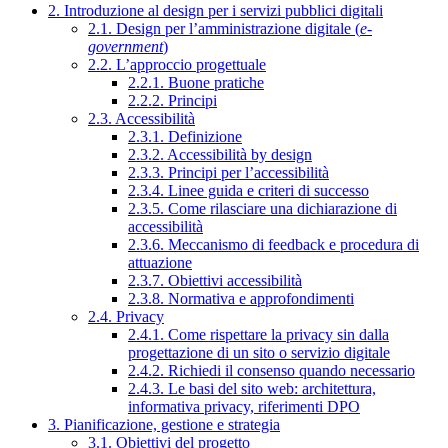
2. Introduzione al design per i servizi pubblici digitali
2.1. Design per l’amministrazione digitale (
e-
government
)
2.2. L’approccio progettuale
2.2.1. Buone pratiche
2.2.2. Principi
2.3. Accessibilità
2.3.1. Definizione
2.3.2. Accessibilità by design
2.3.3. Principi per l’accessibilità
2.3.4. Linee guida e criteri di successo
2.3.5. Come rilasciare una dichiarazione di
accessibilità
2.3.6. Meccanismo di feedback e procedura di
attuazione
2.3.7. Obiettivi accessibilità
2.3.8. Normativa e approfondimenti
2.4. Privacy
2.4.1. Come rispettare la privacy sin dalla
progettazione di un sito o servizio digitale
2.4.2. Richiedi il consenso quando necessario
2.4.3. Le basi del sito web: architettura,
informativa privacy, riferimenti DPO
3. Pianificazione, gestione e strategia
3.1. Obiettivi del progetto