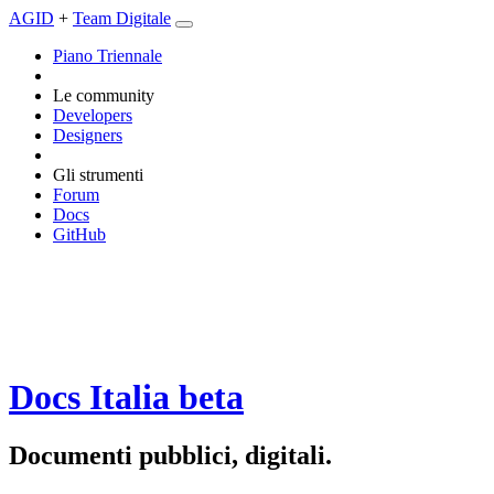
AGID
+
Team Digitale
Piano Triennale
Le community
Developers
Designers
Gli strumenti
Forum
Docs
GitHub
Docs Italia
beta
Documenti pubblici, digitali.