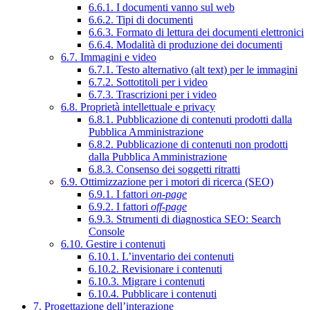
6.6.1. I documenti vanno sul web
6.6.2. Tipi di documenti
6.6.3. Formato di lettura dei documenti elettronici
6.6.4. Modalità di produzione dei documenti
6.7. Immagini e video
6.7.1. Testo alternativo (alt text) per le immagini
6.7.2. Sottotitoli per i video
6.7.3. Trascrizioni per i video
6.8. Proprietà intellettuale e privacy
6.8.1. Pubblicazione di contenuti prodotti dalla
Pubblica Amministrazione
6.8.2. Pubblicazione di contenuti non prodotti
dalla Pubblica Amministrazione
6.8.3. Consenso dei soggetti ritratti
6.9. Ottimizzazione per i motori di ricerca (SEO)
6.9.1. I fattori
on-page
6.9.2. I fattori
off-page
6.9.3. Strumenti di diagnostica SEO: Search
Console
6.10. Gestire i contenuti
6.10.1. L’inventario dei contenuti
6.10.2. Revisionare i contenuti
6.10.3. Migrare i contenuti
6.10.4. Pubblicare i contenuti
7. Progettazione dell’interazione