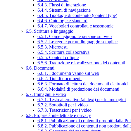
6.4.3. Flussi di interazione
6.4.4. Sistemi di navigazione
6.4.5. Tipologie di contenuto (content type)
6.4.6. Ontologie e standard
6.4.7. Vocabolari controllati e tassonomie
6.5. Scrittura e linguaggio
6.5.1. Come leggono le persone sul web
6.5.2. Le regole per un linguaggio semplice
6.5.3. Microtesti
6.5.4. Scrittura collaborativa
6.5.5. Content critique
6.5.6. Traduzione e localizzazione dei contenuti
6.6. Documenti
6.6.1. I documenti vanno sul web
6.6.2. Tipi di documenti
6.6.3. Formato di lettura dei documenti elettronici
6.6.4. Modalità di produzione dei documenti
6.7. Immagini e video
6.7.1. Testo alternativo (alt text) per le immagini
6.7.2. Sottotitoli per i video
6.7.3. Trascrizioni per i video
6.8. Proprietà intellettuale e privacy
6.8.1. Pubblicazione di contenuti prodotti dalla P
6.8.2. Pubblicazione di contenuti non prodotti dal