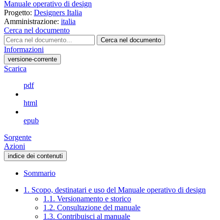
Manuale operativo di design
Progetto:
Designers Italia
Amministrazione:
italia
Cerca nel documento
Cerca nel documento
Informazioni
versione-corrente
Scarica
pdf
html
epub
Sorgente
Azioni
indice dei contenuti
Sommario
1. Scopo, destinatari e uso del Manuale operativo di design
1.1. Versionamento e storico
1.2. Consultazione del manuale
1.3. Contribuisci al manuale