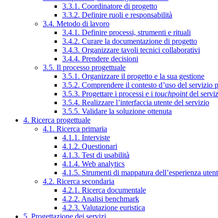
3.3.1. Coordinatore di progetto
3.3.2. Definire ruoli e responsabilità
3.4. Metodo di lavoro
3.4.1. Definire processi, strumenti e rituali
3.4.2. Curare la documentazione di progetto
3.4.3. Organizzare tavoli tecnici collaborativi
3.4.4. Prendere decisioni
3.5. Il processo progettuale
3.5.1. Organizzare il progetto e la sua gestione
3.5.2. Comprendere il contesto d’uso del servizio 
3.5.3. Progettare i processi e i
touchpoint
del servi
3.5.4. Realizzare l’interfaccia utente del servizio
3.5.5. Validare la soluzione ottenuta
4. Ricerca progettuale
4.1. Ricerca primaria
4.1.1. Interviste
4.1.2. Questionari
4.1.3. Test di usabilità
4.1.4. Web analytics
4.1.5. Strumenti di mappatura dell’esperienza uten
4.2. Ricerca secondaria
4.2.1. Ricerca documentale
4.2.2. Analisi benchmark
4.2.3. Valutazione euristica
5. Progettazione dei servizi