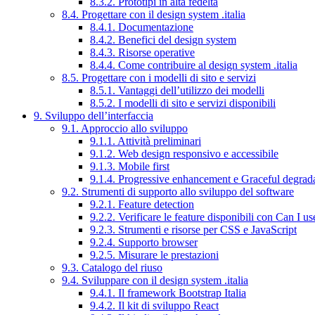
8.3.2. Prototipi in alta fedeltà
8.4. Progettare con il design system .italia
8.4.1. Documentazione
8.4.2. Benefici del design system
8.4.3. Risorse operative
8.4.4. Come contribuire al design system .italia
8.5. Progettare con i modelli di sito e servizi
8.5.1. Vantaggi dell’utilizzo dei modelli
8.5.2. I modelli di sito e servizi disponibili
9. Sviluppo dell’interfaccia
9.1. Approccio allo sviluppo
9.1.1. Attività preliminari
9.1.2. Web design responsivo e accessibile
9.1.3. Mobile first
9.1.4. Progressive enhancement e Graceful degrad
9.2. Strumenti di supporto allo sviluppo del software
9.2.1. Feature detection
9.2.2. Verificare le feature disponibili con Can I us
9.2.3. Strumenti e risorse per CSS e JavaScript
9.2.4. Supporto browser
9.2.5. Misurare le prestazioni
9.3. Catalogo del riuso
9.4. Sviluppare con il design system .italia
9.4.1. Il framework Bootstrap Italia
9.4.2. Il kit di sviluppo React