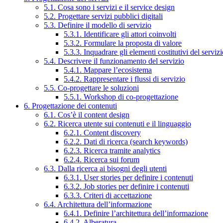
5.1. Cosa sono i servizi e il service design
5.2. Progettare servizi pubblici digitali
5.3. Definire il modello di servizio
5.3.1. Identificare gli attori coinvolti
5.3.2. Formulare la proposta di valore
5.3.3. Inquadrare gli elementi costitutivi del serviz
5.4. Descrivere il funzionamento del servizio
5.4.1. Mappare l’ecosistema
5.4.2. Rappresentare i flussi di servizio
5.5. Co-progettare le soluzioni
5.5.1. Workshop di co-progettazione
6. Progettazione dei contenuti
6.1. Cos’è il content design
6.2. Ricerca utente sui contenuti e il linguaggio
6.2.1. Content discovery
6.2.2. Dati di ricerca (search keywords)
6.2.3. Ricerca tramite analytics
6.2.4. Ricerca sui forum
6.3. Dalla ricerca ai bisogni degli utenti
6.3.1. User stories per definire i contenuti
6.3.2. Job stories per definire i contenuti
6.3.3. Criteri di accettazione
6.4. Architettura dell’informazione
6.4.1. Definire l’architettura dell’informazione
6.4.2. Alberatura