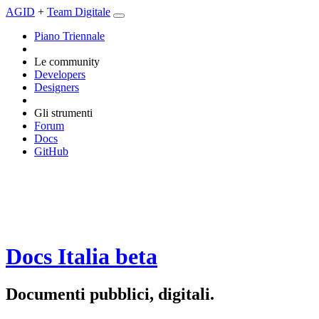
AGID
+
Team Digitale
Piano Triennale
Le community
Developers
Designers
Gli strumenti
Forum
Docs
GitHub
Docs Italia
beta
Documenti pubblici, digitali.