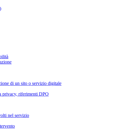
)
ilità
azione
ione di un sito o servizio digitale
va privacy, riferimenti DPO
olti nel servizio
ntervento