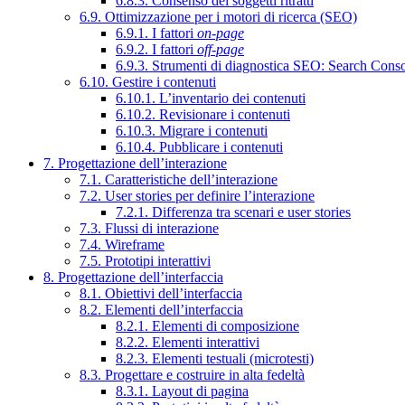
6.8.3. Consenso dei soggetti ritratti
6.9. Ottimizzazione per i motori di ricerca (SEO)
6.9.1. I fattori
on-page
6.9.2. I fattori
off-page
6.9.3. Strumenti di diagnostica SEO: Search Cons
6.10. Gestire i contenuti
6.10.1. L’inventario dei contenuti
6.10.2. Revisionare i contenuti
6.10.3. Migrare i contenuti
6.10.4. Pubblicare i contenuti
7. Progettazione dell’interazione
7.1. Caratteristiche dell’interazione
7.2. User stories per definire l’interazione
7.2.1. Differenza tra scenari e user stories
7.3. Flussi di interazione
7.4. Wireframe
7.5. Prototipi interattivi
8. Progettazione dell’interfaccia
8.1. Obiettivi dell’interfaccia
8.2. Elementi dell’interfaccia
8.2.1. Elementi di composizione
8.2.2. Elementi interattivi
8.2.3. Elementi testuali (microtesti)
8.3. Progettare e costruire in alta fedeltà
8.3.1. Layout di pagina