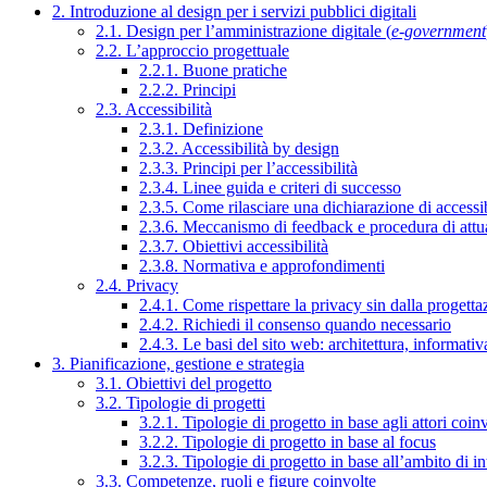
2. Introduzione al design per i servizi pubblici digitali
2.1. Design per l’amministrazione digitale (
e-government
2.2. L’approccio progettuale
2.2.1. Buone pratiche
2.2.2. Principi
2.3. Accessibilità
2.3.1. Definizione
2.3.2. Accessibilità by design
2.3.3. Principi per l’accessibilità
2.3.4. Linee guida e criteri di successo
2.3.5. Come rilasciare una dichiarazione di accessib
2.3.6. Meccanismo di feedback e procedura di attu
2.3.7. Obiettivi accessibilità
2.3.8. Normativa e approfondimenti
2.4. Privacy
2.4.1. Come rispettare la privacy sin dalla progettaz
2.4.2. Richiedi il consenso quando necessario
2.4.3. Le basi del sito web: architettura, informati
3. Pianificazione, gestione e strategia
3.1. Obiettivi del progetto
3.2. Tipologie di progetti
3.2.1. Tipologie di progetto in base agli attori coinv
3.2.2. Tipologie di progetto in base al focus
3.2.3. Tipologie di progetto in base all’ambito di i
3.3. Competenze, ruoli e figure coinvolte