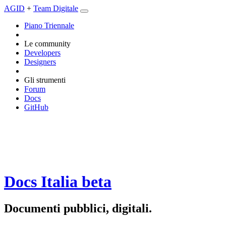
AGID
+
Team Digitale
Piano Triennale
Le community
Developers
Designers
Gli strumenti
Forum
Docs
GitHub
Docs Italia
beta
Documenti pubblici, digitali.