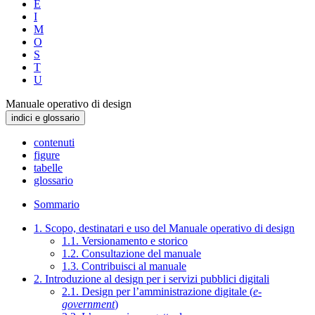
E
I
M
O
S
T
U
Manuale operativo di design
indici e glossario
contenuti
figure
tabelle
glossario
Sommario
1. Scopo, destinatari e uso del Manuale operativo di design
1.1. Versionamento e storico
1.2. Consultazione del manuale
1.3. Contribuisci al manuale
2. Introduzione al design per i servizi pubblici digitali
2.1. Design per l’amministrazione digitale (
e-
government
)