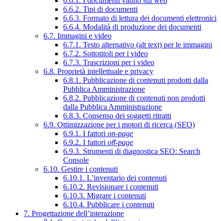
6.6.1. I documenti vanno sul web
6.6.2. Tipi di documenti
6.6.3. Formato di lettura dei documenti elettronici
6.6.4. Modalità di produzione dei documenti
6.7. Immagini e video
6.7.1. Testo alternativo (alt text) per le immagini
6.7.2. Sottotitoli per i video
6.7.3. Trascrizioni per i video
6.8. Proprietà intellettuale e privacy
6.8.1. Pubblicazione di contenuti prodotti dalla
Pubblica Amministrazione
6.8.2. Pubblicazione di contenuti non prodotti
dalla Pubblica Amministrazione
6.8.3. Consenso dei soggetti ritratti
6.9. Ottimizzazione per i motori di ricerca (SEO)
6.9.1. I fattori
on-page
6.9.2. I fattori
off-page
6.9.3. Strumenti di diagnostica SEO: Search
Console
6.10. Gestire i contenuti
6.10.1. L’inventario dei contenuti
6.10.2. Revisionare i contenuti
6.10.3. Migrare i contenuti
6.10.4. Pubblicare i contenuti
7. Progettazione dell’interazione