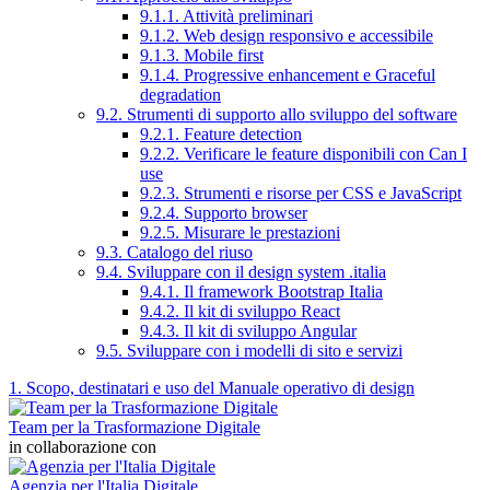
9.1.1. Attività preliminari
9.1.2. Web design responsivo e accessibile
9.1.3. Mobile first
9.1.4. Progressive enhancement e Graceful
degradation
9.2. Strumenti di supporto allo sviluppo del software
9.2.1. Feature detection
9.2.2. Verificare le feature disponibili con Can I
use
9.2.3. Strumenti e risorse per CSS e JavaScript
9.2.4. Supporto browser
9.2.5. Misurare le prestazioni
9.3. Catalogo del riuso
9.4. Sviluppare con il design system .italia
9.4.1. Il framework Bootstrap Italia
9.4.2. Il kit di sviluppo React
9.4.3. Il kit di sviluppo Angular
9.5. Sviluppare con i modelli di sito e servizi
1. Scopo, destinatari e uso del Manuale operativo di design
Team per la Trasformazione Digitale
in collaborazione con
Agenzia per l'Italia Digitale