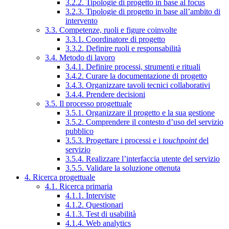
3.2.2. Tipologie di progetto in base al focus
3.2.3. Tipologie di progetto in base all’ambito di
intervento
3.3. Competenze, ruoli e figure coinvolte
3.3.1. Coordinatore di progetto
3.3.2. Definire ruoli e responsabilità
3.4. Metodo di lavoro
3.4.1. Definire processi, strumenti e rituali
3.4.2. Curare la documentazione di progetto
3.4.3. Organizzare tavoli tecnici collaborativi
3.4.4. Prendere decisioni
3.5. Il processo progettuale
3.5.1. Organizzare il progetto e la sua gestione
3.5.2. Comprendere il contesto d’uso del servizio
pubblico
3.5.3. Progettare i processi e i
touchpoint
del
servizio
3.5.4. Realizzare l’interfaccia utente del servizio
3.5.5. Validare la soluzione ottenuta
4. Ricerca progettuale
4.1. Ricerca primaria
4.1.1. Interviste
4.1.2. Questionari
4.1.3. Test di usabilità
4.1.4. Web analytics