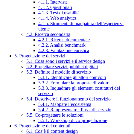
4.1.1. Interviste
4.1.2. Questionari
4.1.3. Test di usabilità
4.1.4. Web analytics
4.1.5. Strumenti di mappatura dell’esperienza
utente
4.2. Ricerca secondaria
4.2.1. Ricerca documentale
4.2.2. Analisi benchmark
4.2.3. Valutazione euristica
5. Progettazione dei servizi
5.1. Cosa sono i servizi e il service design
5.2. Progettare servizi pubblici digitali
5.3. Definire il modello di servizio
5.3.1. Identificare gli attori coinvolti
5.3.2. Formulare la proposta di valore
5.3.3. Inquadrare gli elementi costitutivi del
servizio
5.4. Descrivere il funzionamento del servizio
5.4.1. Mappare l’ecosistema
5.4.2. Rappresentare i flussi di servizio
5.5. Co-progettare le soluzioni
5.5.1. Workshop di co-progettazione
6. Progettazione dei contenuti
6.1. Cos’è il content design