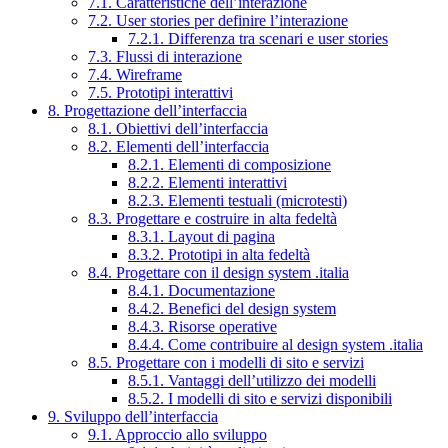
7.1. Caratteristiche dell’interazione
7.2. User stories per definire l’interazione
7.2.1. Differenza tra scenari e user stories
7.3. Flussi di interazione
7.4. Wireframe
7.5. Prototipi interattivi
8. Progettazione dell’interfaccia
8.1. Obiettivi dell’interfaccia
8.2. Elementi dell’interfaccia
8.2.1. Elementi di composizione
8.2.2. Elementi interattivi
8.2.3. Elementi testuali (microtesti)
8.3. Progettare e costruire in alta fedeltà
8.3.1. Layout di pagina
8.3.2. Prototipi in alta fedeltà
8.4. Progettare con il design system .italia
8.4.1. Documentazione
8.4.2. Benefici del design system
8.4.3. Risorse operative
8.4.4. Come contribuire al design system .italia
8.5. Progettare con i modelli di sito e servizi
8.5.1. Vantaggi dell’utilizzo dei modelli
8.5.2. I modelli di sito e servizi disponibili
9. Sviluppo dell’interfaccia
9.1. Approccio allo sviluppo