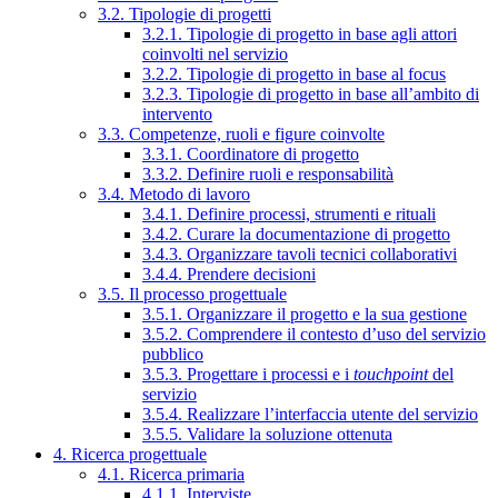
3.2. Tipologie di progetti
3.2.1. Tipologie di progetto in base agli attori
coinvolti nel servizio
3.2.2. Tipologie di progetto in base al focus
3.2.3. Tipologie di progetto in base all’ambito di
intervento
3.3. Competenze, ruoli e figure coinvolte
3.3.1. Coordinatore di progetto
3.3.2. Definire ruoli e responsabilità
3.4. Metodo di lavoro
3.4.1. Definire processi, strumenti e rituali
3.4.2. Curare la documentazione di progetto
3.4.3. Organizzare tavoli tecnici collaborativi
3.4.4. Prendere decisioni
3.5. Il processo progettuale
3.5.1. Organizzare il progetto e la sua gestione
3.5.2. Comprendere il contesto d’uso del servizio
pubblico
3.5.3. Progettare i processi e i
touchpoint
del
servizio
3.5.4. Realizzare l’interfaccia utente del servizio
3.5.5. Validare la soluzione ottenuta
4. Ricerca progettuale
4.1. Ricerca primaria
4.1.1. Interviste