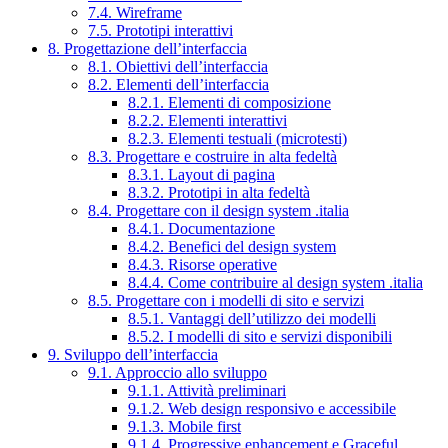
7.4. Wireframe
7.5. Prototipi interattivi
8. Progettazione dell’interfaccia
8.1. Obiettivi dell’interfaccia
8.2. Elementi dell’interfaccia
8.2.1. Elementi di composizione
8.2.2. Elementi interattivi
8.2.3. Elementi testuali (microtesti)
8.3. Progettare e costruire in alta fedeltà
8.3.1. Layout di pagina
8.3.2. Prototipi in alta fedeltà
8.4. Progettare con il design system .italia
8.4.1. Documentazione
8.4.2. Benefici del design system
8.4.3. Risorse operative
8.4.4. Come contribuire al design system .italia
8.5. Progettare con i modelli di sito e servizi
8.5.1. Vantaggi dell’utilizzo dei modelli
8.5.2. I modelli di sito e servizi disponibili
9. Sviluppo dell’interfaccia
9.1. Approccio allo sviluppo
9.1.1. Attività preliminari
9.1.2. Web design responsivo e accessibile
9.1.3. Mobile first
9.1.4. Progressive enhancement e Graceful