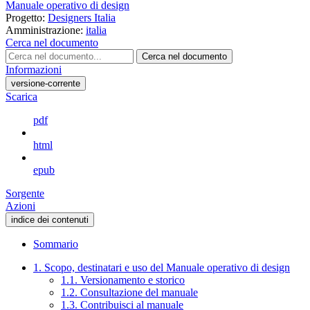
Manuale operativo di design
Progetto:
Designers Italia
Amministrazione:
italia
Cerca nel documento
Cerca nel documento
Informazioni
versione-corrente
Scarica
pdf
html
epub
Sorgente
Azioni
indice dei contenuti
Sommario
1. Scopo, destinatari e uso del Manuale operativo di design
1.1. Versionamento e storico
1.2. Consultazione del manuale
1.3. Contribuisci al manuale