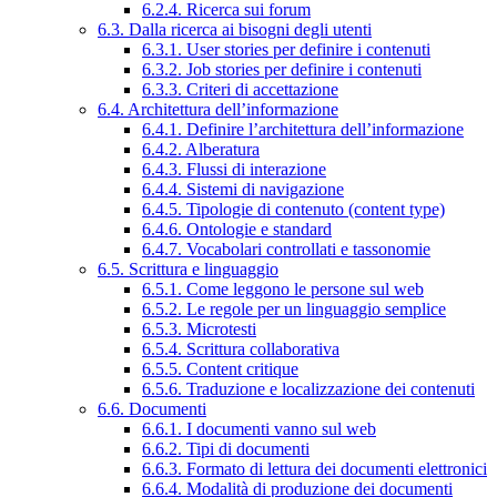
6.2.4. Ricerca sui forum
6.3. Dalla ricerca ai bisogni degli utenti
6.3.1. User stories per definire i contenuti
6.3.2. Job stories per definire i contenuti
6.3.3. Criteri di accettazione
6.4. Architettura dell’informazione
6.4.1. Definire l’architettura dell’informazione
6.4.2. Alberatura
6.4.3. Flussi di interazione
6.4.4. Sistemi di navigazione
6.4.5. Tipologie di contenuto (content type)
6.4.6. Ontologie e standard
6.4.7. Vocabolari controllati e tassonomie
6.5. Scrittura e linguaggio
6.5.1. Come leggono le persone sul web
6.5.2. Le regole per un linguaggio semplice
6.5.3. Microtesti
6.5.4. Scrittura collaborativa
6.5.5. Content critique
6.5.6. Traduzione e localizzazione dei contenuti
6.6. Documenti
6.6.1. I documenti vanno sul web
6.6.2. Tipi di documenti
6.6.3. Formato di lettura dei documenti elettronici
6.6.4. Modalità di produzione dei documenti