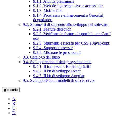
9.1.1. Attività preliminari
9.1.2. Web design responsivo e accessibile
9.1.3. Mobile first
9.1.4. Progressive enhancement e Graceful
degradation
9.2. Strumenti di supporto allo sviluppo del software
9.2.1. Feature detection
9.2.2. Verificare le feature disponibili con Can I
use
9.2.3. Strumenti e risorse per CSS e JavaScript
9.2.4. Supporto browser
9.2.5. Misurare le prestazioni
9.3. Catalogo del riuso
9.4. Sviluppare con il design system .italia
9.4.1. Il framework Bootstrap Italia
9.4.2. Il kit di sviluppo React
9.4.3. Il kit di sviluppo Angular
9.5. Sviluppare con i modelli di sito e servizi
glossario
A
B
C
D