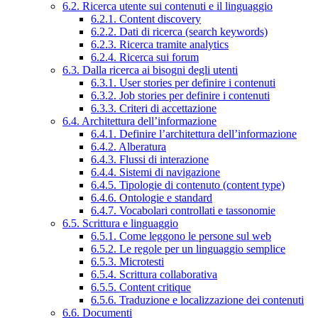
6.2. Ricerca utente sui contenuti e il linguaggio
6.2.1. Content discovery
6.2.2. Dati di ricerca (search keywords)
6.2.3. Ricerca tramite analytics
6.2.4. Ricerca sui forum
6.3. Dalla ricerca ai bisogni degli utenti
6.3.1. User stories per definire i contenuti
6.3.2. Job stories per definire i contenuti
6.3.3. Criteri di accettazione
6.4. Architettura dell’informazione
6.4.1. Definire l’architettura dell’informazione
6.4.2. Alberatura
6.4.3. Flussi di interazione
6.4.4. Sistemi di navigazione
6.4.5. Tipologie di contenuto (content type)
6.4.6. Ontologie e standard
6.4.7. Vocabolari controllati e tassonomie
6.5. Scrittura e linguaggio
6.5.1. Come leggono le persone sul web
6.5.2. Le regole per un linguaggio semplice
6.5.3. Microtesti
6.5.4. Scrittura collaborativa
6.5.5. Content critique
6.5.6. Traduzione e localizzazione dei contenuti
6.6. Documenti