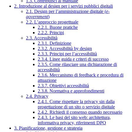
1.3. Contribuisci al manuale
2. Introduzione al design per i servizi pubblici digitali
2.1. Design per l’amministrazione digitale (
e-
government
)
2.2. L’approccio progettuale
2.2.1. Buone pratiche
2.2.2. Principi
2.3. Accessibilità
2.3.1. Definizione
2.3.2. Accessibilità by design
2.3.3. Principi per l’accessibilità
2.3.4. Linee guida e criteri di successo
2.3.5. Come rilasciare una dichiarazione di
accessibilità
2.3.6. Meccanismo di feedback e procedura di
attuazione
2.3.7. Obiettivi accessibilità
2.3.8. Normativa e approfondimenti
2.4. Privacy
2.4.1. Come rispettare la privacy sin dalla
progettazione di un sito o servizio digitale
2.4.2. Richiedi il consenso quando necessario
2.4.3. Le basi del sito web: architettura,
informativa privacy, riferimenti DPO
3. Pianificazione, gestione e strategia