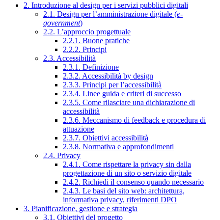
2. Introduzione al design per i servizi pubblici digitali
2.1. Design per l’amministrazione digitale (
e-
government
)
2.2. L’approccio progettuale
2.2.1. Buone pratiche
2.2.2. Principi
2.3. Accessibilità
2.3.1. Definizione
2.3.2. Accessibilità by design
2.3.3. Principi per l’accessibilità
2.3.4. Linee guida e criteri di successo
2.3.5. Come rilasciare una dichiarazione di
accessibilità
2.3.6. Meccanismo di feedback e procedura di
attuazione
2.3.7. Obiettivi accessibilità
2.3.8. Normativa e approfondimenti
2.4. Privacy
2.4.1. Come rispettare la privacy sin dalla
progettazione di un sito o servizio digitale
2.4.2. Richiedi il consenso quando necessario
2.4.3. Le basi del sito web: architettura,
informativa privacy, riferimenti DPO
3. Pianificazione, gestione e strategia
3.1. Obiettivi del progetto