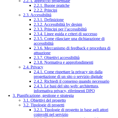
2.2. L’approccio progettuale
2.2.1. Buone pratiche
2.2.2. Principi
2.3. Accessibilità
2.3.1. Definizione
2.3.2. Accessibilità by design
2.3.3. Principi per l’accessibilità
2.3.4. Linee guida e criteri di successo
2.3.5. Come rilasciare una dichiarazione di
accessibilità
2.3.6. Meccanismo di feedback e procedura di
attuazione
2.3.7. Obiettivi accessibilità
2.3.8. Normativa e approfondimenti
2.4. Privacy
2.4.1. Come rispettare la privacy sin dalla
progettazione di un sito o servizio digitale
2.4.2. Richiedi il consenso quando necessario
2.4.3. Le basi del sito web: architettura,
informativa privacy, riferimenti DPO
3. Pianificazione, gestione e strategia
3.1. Obiettivi del progetto
3.2. Tipologie di progetti
3.2.1. Tipologie di progetto in base agli attori
coinvolti nel servizio