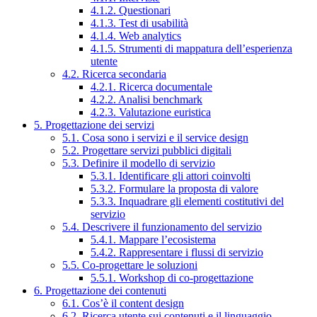
4.1.2. Questionari
4.1.3. Test di usabilità
4.1.4. Web analytics
4.1.5. Strumenti di mappatura dell’esperienza
utente
4.2. Ricerca secondaria
4.2.1. Ricerca documentale
4.2.2. Analisi benchmark
4.2.3. Valutazione euristica
5. Progettazione dei servizi
5.1. Cosa sono i servizi e il service design
5.2. Progettare servizi pubblici digitali
5.3. Definire il modello di servizio
5.3.1. Identificare gli attori coinvolti
5.3.2. Formulare la proposta di valore
5.3.3. Inquadrare gli elementi costitutivi del
servizio
5.4. Descrivere il funzionamento del servizio
5.4.1. Mappare l’ecosistema
5.4.2. Rappresentare i flussi di servizio
5.5. Co-progettare le soluzioni
5.5.1. Workshop di co-progettazione
6. Progettazione dei contenuti
6.1. Cos’è il content design
6.2. Ricerca utente sui contenuti e il linguaggio