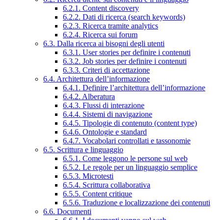
6.2.1. Content discovery
6.2.2. Dati di ricerca (search keywords)
6.2.3. Ricerca tramite analytics
6.2.4. Ricerca sui forum
6.3. Dalla ricerca ai bisogni degli utenti
6.3.1. User stories per definire i contenuti
6.3.2. Job stories per definire i contenuti
6.3.3. Criteri di accettazione
6.4. Architettura dell’informazione
6.4.1. Definire l’architettura dell’informazione
6.4.2. Alberatura
6.4.3. Flussi di interazione
6.4.4. Sistemi di navigazione
6.4.5. Tipologie di contenuto (content type)
6.4.6. Ontologie e standard
6.4.7. Vocabolari controllati e tassonomie
6.5. Scrittura e linguaggio
6.5.1. Come leggono le persone sul web
6.5.2. Le regole per un linguaggio semplice
6.5.3. Microtesti
6.5.4. Scrittura collaborativa
6.5.5. Content critique
6.5.6. Traduzione e localizzazione dei contenuti
6.6. Documenti