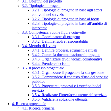
3.1. Obiettivi del progetto
3.2. Tipologie di progetti
3.2.1. Tipologie di progetto in base agli attori
coinvolti nel servizio
3.2.2. Tipologie di progetto in base al focus
3.2.3. Tipologie di progetto in base all’ambito di
intervento
3.3. Competenze, ruoli e figure coinvolte
3.3.1. Coordinatore di progetto
3.3.2. Definire ruoli e responsabilità
3.4. Metodo di lavoro
3.4.1. Definire processi, strumenti e rituali
3.4.2. Curare la documentazione di progetto
3.4.3. Organizzare tavoli tecnici collaborativi
3.4.4. Prendere decisioni
3.5. Il processo progettuale
3.5.1. Organizzare il progetto e la sua gestione
3.5.2. Comprendere il contesto d’uso del servizio
pubblico
3.5.3. Progettare i processi e i
touchpoint
del
servizio
3.5.4. Realizzare l’interfaccia utente del servizio
3.5.5. Validare la soluzione ottenuta
4. Ricerca progettuale
4.1. Ricerca primaria