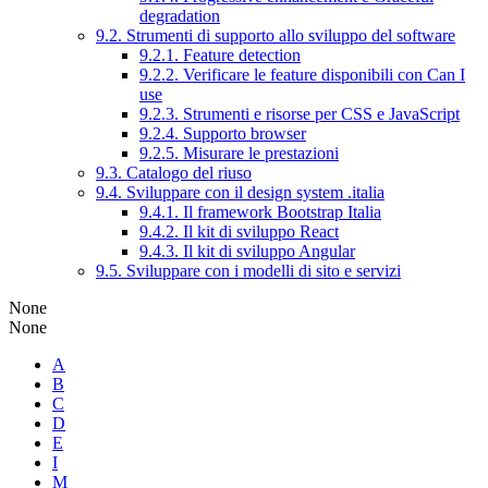
degradation
9.2. Strumenti di supporto allo sviluppo del software
9.2.1. Feature detection
9.2.2. Verificare le feature disponibili con Can I
use
9.2.3. Strumenti e risorse per CSS e JavaScript
9.2.4. Supporto browser
9.2.5. Misurare le prestazioni
9.3. Catalogo del riuso
9.4. Sviluppare con il design system .italia
9.4.1. Il framework Bootstrap Italia
9.4.2. Il kit di sviluppo React
9.4.3. Il kit di sviluppo Angular
9.5. Sviluppare con i modelli di sito e servizi
None
None
A
B
C
D
E
I
M