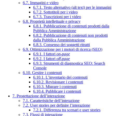
6.7. Immagini e video
6.7.1. Testo alternativo (alt text) per le immagini
6.7.2. Sottotitoli per i video
6.7.3. Trascrizioni per i video
6.8. Proprietà intellettuale e privacy
6.8.1. Pubblicazione di contenuti prodotti dalla
Pubblica Amministrazione
6.8.2. Pubblicazione di contenuti non prodotti
dalla Pubblica Amministrazione
6.8.3. Consenso dei soggetti ritratti
6.9. Ottimizzazione per i motori di ricerca (SEO)
6.9.1. I fattori
on-page
6.9.2. I fattori
off-page
6.9.3. Strumenti di diagnostica SEO: Search
Console
6.10. Gestire i contenuti
6.10.1. L’inventario dei contenuti
6.10.2. Revisionare i contenuti
6.10.3. Migrare i contenuti
6.10.4. Pubblicare i contenuti
7. Progettazione dell’interazione
7.1. Caratteristiche dell’interazione
7.2. User stories per definire l’interazione
7.2.1. Differenza tra scenari e user stories
7.3. Flussi di interazione