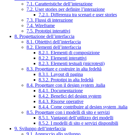
7.1. Caratteristiche dell’interazione
7.2. User stories per definire l’interazione
7.2.1. Differenza tra scenari e user stories
7.3. Flussi di interazione
7.4. Wireframe
7.5. Prototipi interattivi
8. Progettazione dell’interfaccia
8.1. Obiettivi dell’interfaccia
8.2. Elementi dell’interfaccia
8.2.1. Elementi di composizione
8.2.2. Elementi interattivi
8.2.3. Elementi testuali (microtesti)
8.3. Progettare e costruire in alta fedeltà
8.3.1. Layout di pagina
8.3.2. Prototipi in alta fedeltà
8.4. Progettare con il design system .italia
8.4.1. Documentazione
8.4.2. Benefici del design system
8.4.3. Risorse operative
8.4.4. Come contribuire al design system .italia
8.5. Progettare con i modelli di sito e servizi
8.5.1. Vantaggi dell’utilizzo dei modelli
8.5.2. I modelli di sito e servizi disponibili
9. Sviluppo dell’interfaccia
9.1. Approccio allo sviluppo