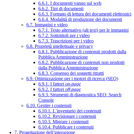
6.6.1. I documenti vanno sul web
6.6.2. Tipi di documenti
6.6.3. Formato di lettura dei documenti elettronici
6.6.4. Modalità di produzione dei documenti
6.7. Immagini e video
6.7.1. Testo alternativo (alt text) per le immagini
6.7.2. Sottotitoli per i video
6.7.3. Trascrizioni per i video
6.8. Proprietà intellettuale e privacy
6.8.1. Pubblicazione di contenuti prodotti dalla
Pubblica Amministrazione
6.8.2. Pubblicazione di contenuti non prodotti
dalla Pubblica Amministrazione
6.8.3. Consenso dei soggetti ritratti
6.9. Ottimizzazione per i motori di ricerca (SEO)
6.9.1. I fattori
on-page
6.9.2. I fattori
off-page
6.9.3. Strumenti di diagnostica SEO: Search
Console
6.10. Gestire i contenuti
6.10.1. L’inventario dei contenuti
6.10.2. Revisionare i contenuti
6.10.3. Migrare i contenuti
6.10.4. Pubblicare i contenuti
7. Progettazione dell’interazione