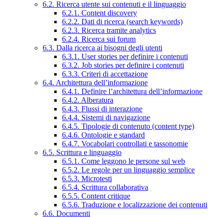
6.2. Ricerca utente sui contenuti e il linguaggio
6.2.1. Content discovery
6.2.2. Dati di ricerca (search keywords)
6.2.3. Ricerca tramite analytics
6.2.4. Ricerca sui forum
6.3. Dalla ricerca ai bisogni degli utenti
6.3.1. User stories per definire i contenuti
6.3.2. Job stories per definire i contenuti
6.3.3. Criteri di accettazione
6.4. Architettura dell’informazione
6.4.1. Definire l’architettura dell’informazione
6.4.2. Alberatura
6.4.3. Flussi di interazione
6.4.4. Sistemi di navigazione
6.4.5. Tipologie di contenuto (content type)
6.4.6. Ontologie e standard
6.4.7. Vocabolari controllati e tassonomie
6.5. Scrittura e linguaggio
6.5.1. Come leggono le persone sul web
6.5.2. Le regole per un linguaggio semplice
6.5.3. Microtesti
6.5.4. Scrittura collaborativa
6.5.5. Content critique
6.5.6. Traduzione e localizzazione dei contenuti
6.6. Documenti