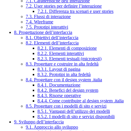
7.1. Caratteristiche dell’interazione
7.2. User stories per definire l’interazione
7.2.1. Differenza tra scenari e user stories
7.3. Flussi di interazione
7.4. Wireframe
7.5. Prototipi interattivi
8. Progettazione dell’interfaccia
8.1. Obiettivi dell’interfaccia
8.2. Elementi dell’interfaccia
8.2.1. Elementi di composizione
8.2.2. Elementi interattivi
8.2.3. Elementi testuali (microtesti)
8.3. Progettare e costruire in alta fedeltà
8.3.1. Layout di pagina
8.3.2. Prototipi in alta fedeltà
8.4. Progettare con il design system .italia
8.4.1. Documentazione
8.4.2. Benefici del design system
8.4.3. Risorse operative
8.4.4. Come contribuire al design system .italia
8.5. Progettare con i modelli di sito e servizi
8.5.1. Vantaggi dell’utilizzo dei modelli
8.5.2. I modelli di sito e servizi disponibili
9. Sviluppo dell’interfaccia
9.1. Approccio allo sviluppo