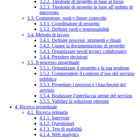
3.2.2. Tipologie di progetto in base al focus
3.2.3. Tipologie di progetto in base all’ambito di
intervento
3.3. Competenze, ruoli e figure coinvolte
3.3.1. Coordinatore di progetto
3.3.2. Definire ruoli e responsabilità
3.4. Metodo di lavoro
3.4.1. Definire processi, strumenti e rituali
3.4.2. Curare la documentazione di progetto
3.4.3. Organizzare tavoli tecnici collaborativi
3.4.4. Prendere decisioni
3.5. Il processo progettuale
3.5.1. Organizzare il progetto e la sua gestione
3.5.2. Comprendere il contesto d’uso del servizio
pubblico
3.5.3. Progettare i processi e i
touchpoint
del
servizio
3.5.4. Realizzare l’interfaccia utente del servizio
3.5.5. Validare la soluzione ottenuta
4. Ricerca progettuale
4.1. Ricerca primaria
4.1.1. Interviste
4.1.2. Questionari
4.1.3. Test di usabilità
4.1.4. Web analytics