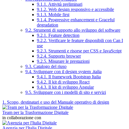
9.1.1. Attività preliminari
9.1.2. Web design responsivo e accessibile
9.1.3. Mobile first
9.1.4. Progressive enhancement e Graceful
degradation
9.2. Strumenti di supporto allo sviluppo del software
9.2.1. Feature detection
9.2.2. Verificare le feature disponibili con Can I
use
9.2.3. Strumenti e risorse per CSS e JavaScript
9.2.4. Supporto browser
9.2.5. Misurare le prestazioni
9.3. Catalogo del riuso
9.4. Sviluppare con il design system .italia
9.4.1. Il framework Bootstrap Italia
9.4.2. Il kit di sviluppo React
9.4.3. Il kit di sviluppo Angular
9.5. Sviluppare con i modelli di sito e servizi
1. Scopo, destinatari e uso del Manuale operativo di design
Team per la Trasformazione Digitale
in collaborazione con
Agenzia per l'Italia Digitale