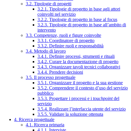
3.2. Tipologie di progetti
3.2.1. Tipologie di progetto in base agli attori
coinvolti nel servizio
3.2.2. Tipologie di progetto in base al focus
3.2.3. Tipologie di progetto in base all’ambito di
intervento
3.3. Competenze, ruoli e figure coinvolte
3.3.1. Coordinatore di progetto
3.3.2. Definire ruoli e responsabilità
3.4. Metodo di lavoro
3.4.1. Definire processi, strumenti e rituali
3.4.2. Curare la documentazione di progetto
3.4.3. Organizzare tavoli tecnici collaborativi
3.4.4. Prendere decisioni
3.5. Il processo progettuale
3.5.1. Organizzare il progetto e la sua gestione
3.5.2. Comprendere il contesto d’uso del servizio
pubblico
3.5.3. Progettare i processi e i
touchpoint
del
servizio
3.5.4. Realizzare l’interfaccia utente del servizio
3.5.5. Validare la soluzione ottenuta
4. Ricerca progettuale
4.1. Ricerca primaria
4.1.1. Interviste