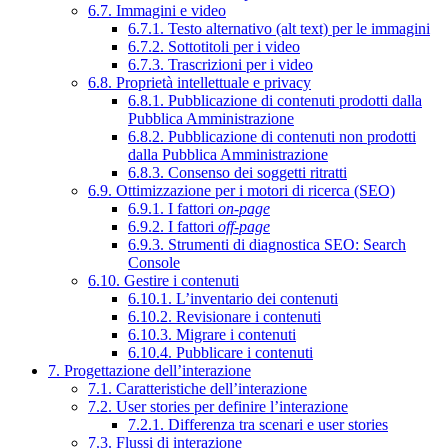
6.7. Immagini e video
6.7.1. Testo alternativo (alt text) per le immagini
6.7.2. Sottotitoli per i video
6.7.3. Trascrizioni per i video
6.8. Proprietà intellettuale e privacy
6.8.1. Pubblicazione di contenuti prodotti dalla
Pubblica Amministrazione
6.8.2. Pubblicazione di contenuti non prodotti
dalla Pubblica Amministrazione
6.8.3. Consenso dei soggetti ritratti
6.9. Ottimizzazione per i motori di ricerca (SEO)
6.9.1. I fattori
on-page
6.9.2. I fattori
off-page
6.9.3. Strumenti di diagnostica SEO: Search
Console
6.10. Gestire i contenuti
6.10.1. L’inventario dei contenuti
6.10.2. Revisionare i contenuti
6.10.3. Migrare i contenuti
6.10.4. Pubblicare i contenuti
7. Progettazione dell’interazione
7.1. Caratteristiche dell’interazione
7.2. User stories per definire l’interazione
7.2.1. Differenza tra scenari e user stories
7.3. Flussi di interazione