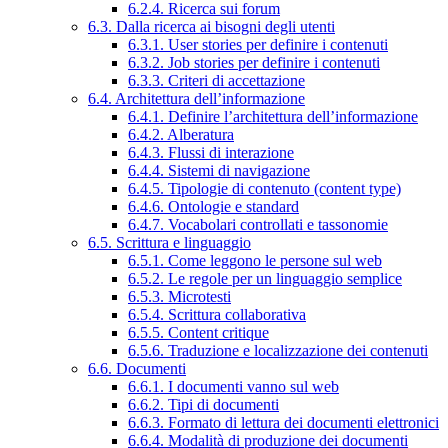
6.2.4. Ricerca sui forum
6.3. Dalla ricerca ai bisogni degli utenti
6.3.1. User stories per definire i contenuti
6.3.2. Job stories per definire i contenuti
6.3.3. Criteri di accettazione
6.4. Architettura dell’informazione
6.4.1. Definire l’architettura dell’informazione
6.4.2. Alberatura
6.4.3. Flussi di interazione
6.4.4. Sistemi di navigazione
6.4.5. Tipologie di contenuto (content type)
6.4.6. Ontologie e standard
6.4.7. Vocabolari controllati e tassonomie
6.5. Scrittura e linguaggio
6.5.1. Come leggono le persone sul web
6.5.2. Le regole per un linguaggio semplice
6.5.3. Microtesti
6.5.4. Scrittura collaborativa
6.5.5. Content critique
6.5.6. Traduzione e localizzazione dei contenuti
6.6. Documenti
6.6.1. I documenti vanno sul web
6.6.2. Tipi di documenti
6.6.3. Formato di lettura dei documenti elettronici
6.6.4. Modalità di produzione dei documenti