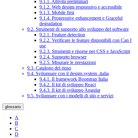
9.1.1. Attività preliminari
9.1.2. Web design responsivo e accessibile
9.1.3. Mobile first
9.1.4. Progressive enhancement e Graceful
degradation
9.2. Strumenti di supporto allo sviluppo del software
9.2.1. Feature detection
9.2.2. Verificare le feature disponibili con Can I
use
9.2.3. Strumenti e risorse per CSS e JavaScript
9.2.4. Supporto browser
9.2.5. Misurare le prestazioni
9.3. Catalogo del riuso
9.4. Sviluppare con il design system .italia
9.4.1. Il framework Bootstrap Italia
9.4.2. Il kit di sviluppo React
9.4.3. Il kit di sviluppo Angular
9.5. Sviluppare con i modelli di sito e servizi
glossario
A
B
C
D