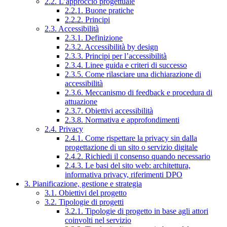
2.2. L’approccio progettuale
2.2.1. Buone pratiche
2.2.2. Principi
2.3. Accessibilità
2.3.1. Definizione
2.3.2. Accessibilità by design
2.3.3. Principi per l’accessibilità
2.3.4. Linee guida e criteri di successo
2.3.5. Come rilasciare una dichiarazione di
accessibilità
2.3.6. Meccanismo di feedback e procedura di
attuazione
2.3.7. Obiettivi accessibilità
2.3.8. Normativa e approfondimenti
2.4. Privacy
2.4.1. Come rispettare la privacy sin dalla
progettazione di un sito o servizio digitale
2.4.2. Richiedi il consenso quando necessario
2.4.3. Le basi del sito web: architettura,
informativa privacy, riferimenti DPO
3. Pianificazione, gestione e strategia
3.1. Obiettivi del progetto
3.2. Tipologie di progetti
3.2.1. Tipologie di progetto in base agli attori
coinvolti nel servizio