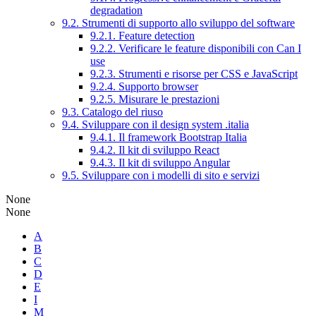
degradation
9.2. Strumenti di supporto allo sviluppo del software
9.2.1. Feature detection
9.2.2. Verificare le feature disponibili con Can I
use
9.2.3. Strumenti e risorse per CSS e JavaScript
9.2.4. Supporto browser
9.2.5. Misurare le prestazioni
9.3. Catalogo del riuso
9.4. Sviluppare con il design system .italia
9.4.1. Il framework Bootstrap Italia
9.4.2. Il kit di sviluppo React
9.4.3. Il kit di sviluppo Angular
9.5. Sviluppare con i modelli di sito e servizi
None
None
A
B
C
D
E
I
M