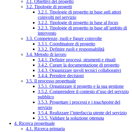
3.1. Obiettivi del progetto
3.2. Tipologie di progetti
3.2.1. Tipologie di progetto in base agli attori
coinvolti nel servizio
3.2.2. Tipologie di progetto in base al focus
3.2.3. Tipologie di progetto in base all’ambito di
intervento
3.3. Competenze, ruoli e figure coinvolte
3.3.1. Coordinatore di progetto
3.3.2. Definire ruoli e responsabilità
3.4. Metodo di lavoro
3.4.1. Definire processi, strumenti e rituali
3.4.2. Curare la documentazione di progetto
3.4.3. Organizzare tavoli tecnici collaborativi
3.4.4. Prendere decisioni
3.5. Il processo progettuale
3.5.1. Organizzare il progetto e la sua gestione
3.5.2. Comprendere il contesto d’uso del servizio
pubblico
3.5.3. Progettare i processi e i
touchpoint
del
servizio
3.5.4. Realizzare l’interfaccia utente del servizio
3.5.5. Validare la soluzione ottenuta
4. Ricerca progettuale
4.1. Ricerca primaria