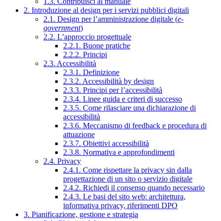
1.3. Contribuisci al manuale
2. Introduzione al design per i servizi pubblici digitali
2.1. Design per l’amministrazione digitale (
e-
government
)
2.2. L’approccio progettuale
2.2.1. Buone pratiche
2.2.2. Principi
2.3. Accessibilità
2.3.1. Definizione
2.3.2. Accessibilità by design
2.3.3. Principi per l’accessibilità
2.3.4. Linee guida e criteri di successo
2.3.5. Come rilasciare una dichiarazione di
accessibilità
2.3.6. Meccanismo di feedback e procedura di
attuazione
2.3.7. Obiettivi accessibilità
2.3.8. Normativa e approfondimenti
2.4. Privacy
2.4.1. Come rispettare la privacy sin dalla
progettazione di un sito o servizio digitale
2.4.2. Richiedi il consenso quando necessario
2.4.3. Le basi del sito web: architettura,
informativa privacy, riferimenti DPO
3. Pianificazione, gestione e strategia