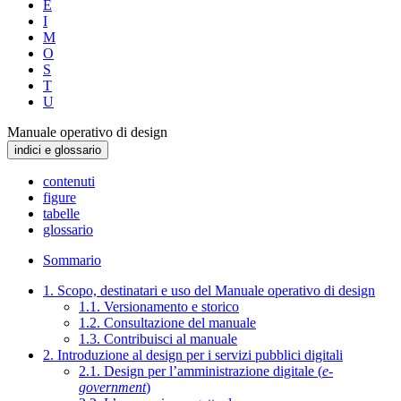
E
I
M
O
S
T
U
Manuale operativo di design
indici e glossario
contenuti
figure
tabelle
glossario
Sommario
1. Scopo, destinatari e uso del Manuale operativo di design
1.1. Versionamento e storico
1.2. Consultazione del manuale
1.3. Contribuisci al manuale
2. Introduzione al design per i servizi pubblici digitali
2.1. Design per l’amministrazione digitale (
e-
government
)