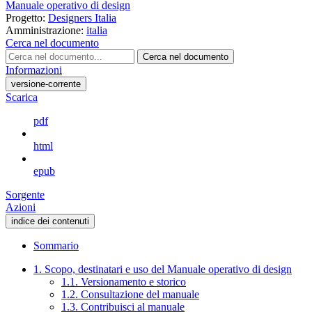
Manuale operativo di design
Progetto:
Designers Italia
Amministrazione:
italia
Cerca nel documento
Cerca nel documento
Informazioni
versione-corrente
Scarica
pdf
html
epub
Sorgente
Azioni
indice dei contenuti
Sommario
1. Scopo, destinatari e uso del Manuale operativo di design
1.1. Versionamento e storico
1.2. Consultazione del manuale
1.3. Contribuisci al manuale