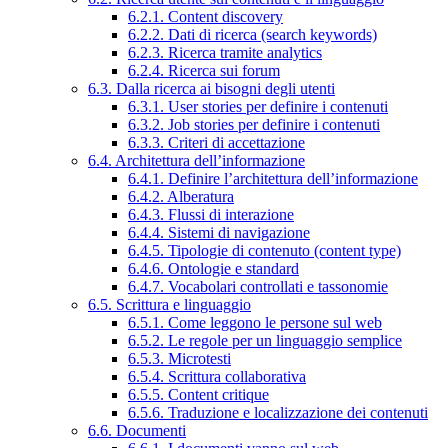
6.2.1. Content discovery
6.2.2. Dati di ricerca (search keywords)
6.2.3. Ricerca tramite analytics
6.2.4. Ricerca sui forum
6.3. Dalla ricerca ai bisogni degli utenti
6.3.1. User stories per definire i contenuti
6.3.2. Job stories per definire i contenuti
6.3.3. Criteri di accettazione
6.4. Architettura dell’informazione
6.4.1. Definire l’architettura dell’informazione
6.4.2. Alberatura
6.4.3. Flussi di interazione
6.4.4. Sistemi di navigazione
6.4.5. Tipologie di contenuto (content type)
6.4.6. Ontologie e standard
6.4.7. Vocabolari controllati e tassonomie
6.5. Scrittura e linguaggio
6.5.1. Come leggono le persone sul web
6.5.2. Le regole per un linguaggio semplice
6.5.3. Microtesti
6.5.4. Scrittura collaborativa
6.5.5. Content critique
6.5.6. Traduzione e localizzazione dei contenuti
6.6. Documenti