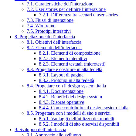
7.1. Caratteristiche dell’interazione
7.2. User stories per definire l’interazione
7.2.1. Differenza tra scenari e user stories
7.3. Flussi di interazione
7.4. Wireframe
7.5. Prototipi interattivi
8. Progettazione dell’interfaccia
8.1. Obiettivi dell’interfaccia
8.2. Elementi dell’interfaccia
8.2.1. Elementi di composizione
8.2.2. Elementi interattivi
8.2.3. Elementi testuali (microtesti)
8.3. Progettare e costruire in alta fedeltà
8.3.1. Layout di pagina
8.3.2. Prototipi in alta fedeltà
8.4. Progettare con il design system .italia
8.4.1. Documentazione
8.4.2. Benefici del design system
8.4.3. Risorse operative
8.4.4. Come contribuire al design system .italia
8.5. Progettare con i modelli di sito e servizi
8.5.1. Vantaggi dell’utilizzo dei modelli
8.5.2. I modelli di sito e servizi disponibili
9. Sviluppo dell’interfaccia
9.1. Approccio allo sviluppo