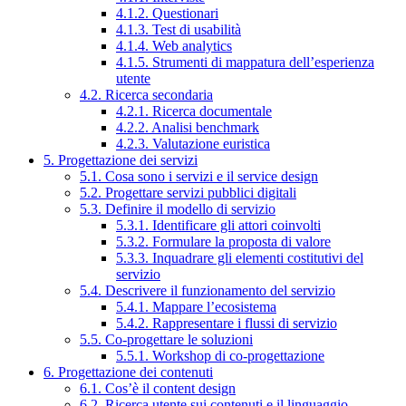
4.1.2. Questionari
4.1.3. Test di usabilità
4.1.4. Web analytics
4.1.5. Strumenti di mappatura dell’esperienza
utente
4.2. Ricerca secondaria
4.2.1. Ricerca documentale
4.2.2. Analisi benchmark
4.2.3. Valutazione euristica
5. Progettazione dei servizi
5.1. Cosa sono i servizi e il service design
5.2. Progettare servizi pubblici digitali
5.3. Definire il modello di servizio
5.3.1. Identificare gli attori coinvolti
5.3.2. Formulare la proposta di valore
5.3.3. Inquadrare gli elementi costitutivi del
servizio
5.4. Descrivere il funzionamento del servizio
5.4.1. Mappare l’ecosistema
5.4.2. Rappresentare i flussi di servizio
5.5. Co-progettare le soluzioni
5.5.1. Workshop di co-progettazione
6. Progettazione dei contenuti
6.1. Cos’è il content design
6.2. Ricerca utente sui contenuti e il linguaggio