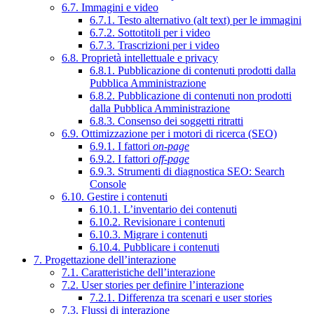
6.7. Immagini e video
6.7.1. Testo alternativo (alt text) per le immagini
6.7.2. Sottotitoli per i video
6.7.3. Trascrizioni per i video
6.8. Proprietà intellettuale e privacy
6.8.1. Pubblicazione di contenuti prodotti dalla
Pubblica Amministrazione
6.8.2. Pubblicazione di contenuti non prodotti
dalla Pubblica Amministrazione
6.8.3. Consenso dei soggetti ritratti
6.9. Ottimizzazione per i motori di ricerca (SEO)
6.9.1. I fattori
on-page
6.9.2. I fattori
off-page
6.9.3. Strumenti di diagnostica SEO: Search
Console
6.10. Gestire i contenuti
6.10.1. L’inventario dei contenuti
6.10.2. Revisionare i contenuti
6.10.3. Migrare i contenuti
6.10.4. Pubblicare i contenuti
7. Progettazione dell’interazione
7.1. Caratteristiche dell’interazione
7.2. User stories per definire l’interazione
7.2.1. Differenza tra scenari e user stories
7.3. Flussi di interazione