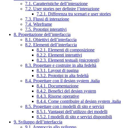
7.1. Caratteristiche dell’interazione
7.2. User stories per definire l’interazione
7.2.1. Differenza tra scenari e user stories
7.3. Flussi di interazione
7.4. Wireframe
7.5. Prototipi interattivi
8. Progettazione dell’interfaccia
8.1. Obiettivi dell’interfaccia
8.2. Elementi dell’interfaccia
8.2.1. Elementi di composizione
8.2.2. Elementi interattivi
8.2.3. Elementi testuali (microtesti)
8.3. Progettare e costruire in alta fedeltà
8.3.1. Layout di pagina
8.3.2. Prototipi in alta fedeltà
8.4. Progettare con il design system .italia
8.4.1. Documentazione
8.4.2. Benefici del design system
8.4.3. Risorse operative
8.4.4. Come contribuire al design system .italia
8.5. Progettare con i modelli di sito e servizi
8.5.1. Vantaggi dell’utilizzo dei modelli
8.5.2. I modelli di sito e servizi disponibili
9. Sviluppo dell’interfaccia
9.1. Approccio allo sviluppo