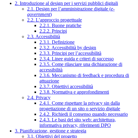
2. Introduzione al design per i servizi pubblici digitali
2.1. Design per l’amministrazione digitale (
e-
government
)
2.2. L’approccio progettuale
2.2.1. Buone pratiche
2.2.2. Principi
2.3. Accessibilità
2.3.1. Definizione
2.3.2. Accessibilità by design
2.3.3. Principi per l’accessibilità
2.3.4. Linee guida e criteri di successo
2.3.5. Come rilasciare una dichiarazione di
accessibilità
2.3.6. Meccanismo di feedback e procedura di
attuazione
2.3.7. Obiettivi accessibilità
2.3.8. Normativa e approfondimenti
2.4. Privacy
2.4.1. Come rispettare la privacy sin dalla
progettazione di un sito o servizio digitale
2.4.2. Richiedi il consenso quando necessario
2.4.3. Le basi del sito web: architettura,
informativa privacy, riferimenti DPO
3. Pianificazione, gestione e strategia
3.1. Obiettivi del progetto