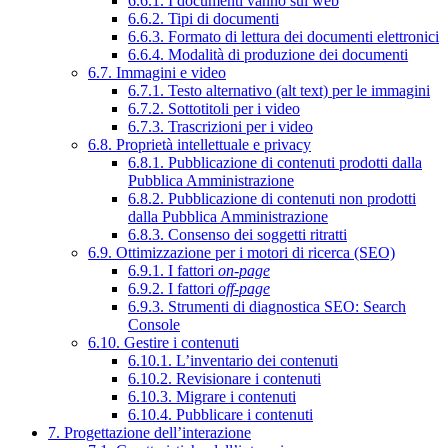
6.6.1. I documenti vanno sul web
6.6.2. Tipi di documenti
6.6.3. Formato di lettura dei documenti elettronici
6.6.4. Modalità di produzione dei documenti
6.7. Immagini e video
6.7.1. Testo alternativo (alt text) per le immagini
6.7.2. Sottotitoli per i video
6.7.3. Trascrizioni per i video
6.8. Proprietà intellettuale e privacy
6.8.1. Pubblicazione di contenuti prodotti dalla
Pubblica Amministrazione
6.8.2. Pubblicazione di contenuti non prodotti
dalla Pubblica Amministrazione
6.8.3. Consenso dei soggetti ritratti
6.9. Ottimizzazione per i motori di ricerca (SEO)
6.9.1. I fattori
on-page
6.9.2. I fattori
off-page
6.9.3. Strumenti di diagnostica SEO: Search
Console
6.10. Gestire i contenuti
6.10.1. L’inventario dei contenuti
6.10.2. Revisionare i contenuti
6.10.3. Migrare i contenuti
6.10.4. Pubblicare i contenuti
7. Progettazione dell’interazione