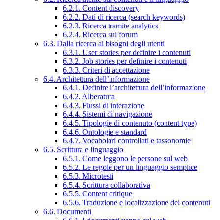
6.2.1. Content discovery
6.2.2. Dati di ricerca (search keywords)
6.2.3. Ricerca tramite analytics
6.2.4. Ricerca sui forum
6.3. Dalla ricerca ai bisogni degli utenti
6.3.1. User stories per definire i contenuti
6.3.2. Job stories per definire i contenuti
6.3.3. Criteri di accettazione
6.4. Architettura dell’informazione
6.4.1. Definire l’architettura dell’informazione
6.4.2. Alberatura
6.4.3. Flussi di interazione
6.4.4. Sistemi di navigazione
6.4.5. Tipologie di contenuto (content type)
6.4.6. Ontologie e standard
6.4.7. Vocabolari controllati e tassonomie
6.5. Scrittura e linguaggio
6.5.1. Come leggono le persone sul web
6.5.2. Le regole per un linguaggio semplice
6.5.3. Microtesti
6.5.4. Scrittura collaborativa
6.5.5. Content critique
6.5.6. Traduzione e localizzazione dei contenuti
6.6. Documenti