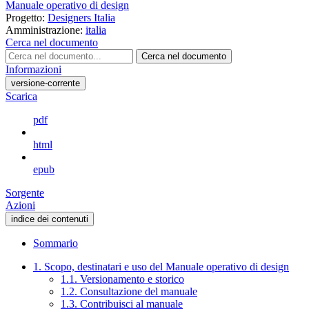
Manuale operativo di design
Progetto:
Designers Italia
Amministrazione:
italia
Cerca nel documento
Cerca nel documento
Informazioni
versione-corrente
Scarica
pdf
html
epub
Sorgente
Azioni
indice dei contenuti
Sommario
1. Scopo, destinatari e uso del Manuale operativo di design
1.1. Versionamento e storico
1.2. Consultazione del manuale
1.3. Contribuisci al manuale