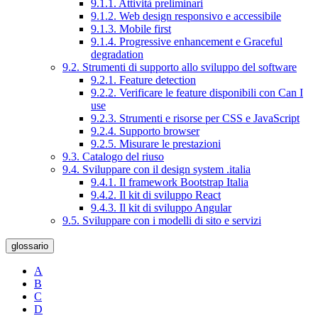
9.1.1. Attività preliminari
9.1.2. Web design responsivo e accessibile
9.1.3. Mobile first
9.1.4. Progressive enhancement e Graceful
degradation
9.2. Strumenti di supporto allo sviluppo del software
9.2.1. Feature detection
9.2.2. Verificare le feature disponibili con Can I
use
9.2.3. Strumenti e risorse per CSS e JavaScript
9.2.4. Supporto browser
9.2.5. Misurare le prestazioni
9.3. Catalogo del riuso
9.4. Sviluppare con il design system .italia
9.4.1. Il framework Bootstrap Italia
9.4.2. Il kit di sviluppo React
9.4.3. Il kit di sviluppo Angular
9.5. Sviluppare con i modelli di sito e servizi
glossario
A
B
C
D