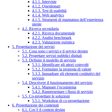
4.1.1. Interviste
4.1.2. Questionari
4.1.3. Test di usabilità
4.1.4. Web analytics
4.1.5. Strumenti di mappatura dell’esperienza
utente
4.2. Ricerca secondaria
4.2.1. Ricerca documentale
4.2.2. Analisi benchmark
4.2.3. Valutazione euristica
5. Progettazione dei servizi
5.1. Cosa sono i servizi e il service design
5.2. Progettare servizi pubblici digitali
5.3. Definire il modello di servizio
5.3.1. Identificare gli attori coinvolti
5.3.2. Formulare la proposta di valore
5.3.3. Inquadrare gli elementi costitutivi del
servizio
5.4. Descrivere il funzionamento del servizio
5.4.1. Mappare l’ecosistema
5.4.2. Rappresentare i flussi di servizio
5.5. Co-progettare le soluzioni
5.5.1. Workshop di co-progettazione
6. Progettazione dei contenuti
6.1. Cos’è il content design