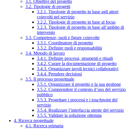
3.1. Obiettivi del progetto
3.2. Tipologie di progetti
3.2.1. Tipologie di progetto in base agli attori
coinvolti nel servizio
3.2.2. Tipologie di progetto in base al focus
3.2.3. Tipologie di progetto in base all’ambito di
intervento
3.3. Competenze, ruoli e figure coinvolte
3.3.1. Coordinatore di progetto
3.3.2. Definire ruoli e responsabilità
3.4. Metodo di lavoro
3.4.1. Definire processi, strumenti e rituali
3.4.2. Curare la documentazione di progetto
3.4.3. Organizzare tavoli tecnici collaborativi
3.4.4. Prendere decisioni
3.5. Il processo progettuale
3.5.1. Organizzare il progetto e la sua gestione
3.5.2. Comprendere il contesto d’uso del servizio
pubblico
3.5.3. Progettare i processi e i
touchpoint
del
servizio
3.5.4. Realizzare l’interfaccia utente del servizio
3.5.5. Validare la soluzione ottenuta
4. Ricerca progettuale
4.1. Ricerca primaria