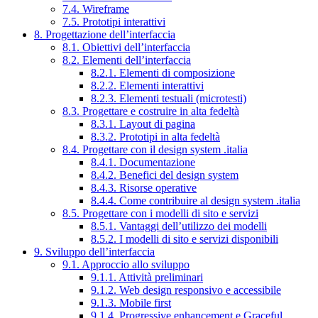
7.4. Wireframe
7.5. Prototipi interattivi
8. Progettazione dell’interfaccia
8.1. Obiettivi dell’interfaccia
8.2. Elementi dell’interfaccia
8.2.1. Elementi di composizione
8.2.2. Elementi interattivi
8.2.3. Elementi testuali (microtesti)
8.3. Progettare e costruire in alta fedeltà
8.3.1. Layout di pagina
8.3.2. Prototipi in alta fedeltà
8.4. Progettare con il design system .italia
8.4.1. Documentazione
8.4.2. Benefici del design system
8.4.3. Risorse operative
8.4.4. Come contribuire al design system .italia
8.5. Progettare con i modelli di sito e servizi
8.5.1. Vantaggi dell’utilizzo dei modelli
8.5.2. I modelli di sito e servizi disponibili
9. Sviluppo dell’interfaccia
9.1. Approccio allo sviluppo
9.1.1. Attività preliminari
9.1.2. Web design responsivo e accessibile
9.1.3. Mobile first
9.1.4. Progressive enhancement e Graceful