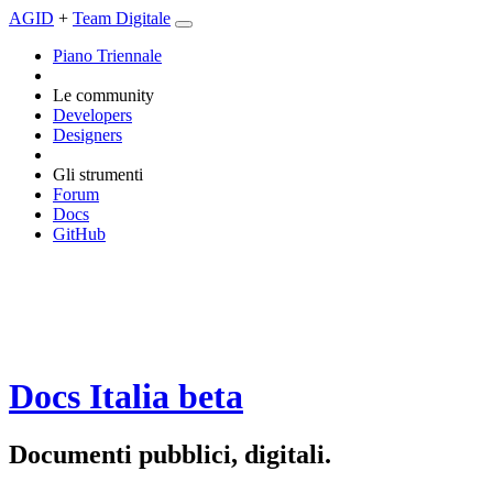
AGID
+
Team Digitale
Piano Triennale
Le community
Developers
Designers
Gli strumenti
Forum
Docs
GitHub
Docs Italia
beta
Documenti pubblici, digitali.