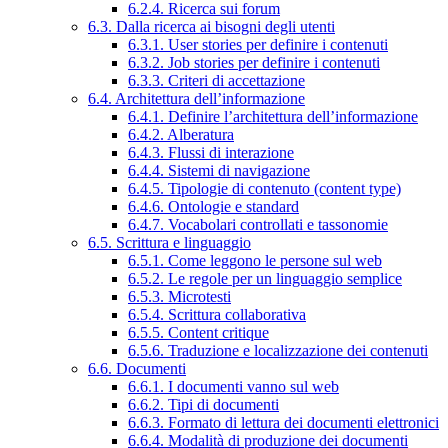
6.2.4. Ricerca sui forum
6.3. Dalla ricerca ai bisogni degli utenti
6.3.1. User stories per definire i contenuti
6.3.2. Job stories per definire i contenuti
6.3.3. Criteri di accettazione
6.4. Architettura dell’informazione
6.4.1. Definire l’architettura dell’informazione
6.4.2. Alberatura
6.4.3. Flussi di interazione
6.4.4. Sistemi di navigazione
6.4.5. Tipologie di contenuto (content type)
6.4.6. Ontologie e standard
6.4.7. Vocabolari controllati e tassonomie
6.5. Scrittura e linguaggio
6.5.1. Come leggono le persone sul web
6.5.2. Le regole per un linguaggio semplice
6.5.3. Microtesti
6.5.4. Scrittura collaborativa
6.5.5. Content critique
6.5.6. Traduzione e localizzazione dei contenuti
6.6. Documenti
6.6.1. I documenti vanno sul web
6.6.2. Tipi di documenti
6.6.3. Formato di lettura dei documenti elettronici
6.6.4. Modalità di produzione dei documenti