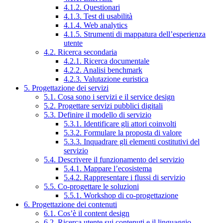
4.1.2. Questionari
4.1.3. Test di usabilità
4.1.4. Web analytics
4.1.5. Strumenti di mappatura dell’esperienza
utente
4.2. Ricerca secondaria
4.2.1. Ricerca documentale
4.2.2. Analisi benchmark
4.2.3. Valutazione euristica
5. Progettazione dei servizi
5.1. Cosa sono i servizi e il service design
5.2. Progettare servizi pubblici digitali
5.3. Definire il modello di servizio
5.3.1. Identificare gli attori coinvolti
5.3.2. Formulare la proposta di valore
5.3.3. Inquadrare gli elementi costitutivi del
servizio
5.4. Descrivere il funzionamento del servizio
5.4.1. Mappare l’ecosistema
5.4.2. Rappresentare i flussi di servizio
5.5. Co-progettare le soluzioni
5.5.1. Workshop di co-progettazione
6. Progettazione dei contenuti
6.1. Cos’è il content design
6.2. Ricerca utente sui contenuti e il linguaggio