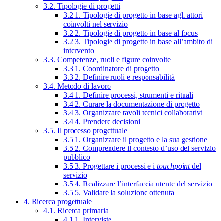
3.2. Tipologie di progetti
3.2.1. Tipologie di progetto in base agli attori
coinvolti nel servizio
3.2.2. Tipologie di progetto in base al focus
3.2.3. Tipologie di progetto in base all’ambito di
intervento
3.3. Competenze, ruoli e figure coinvolte
3.3.1. Coordinatore di progetto
3.3.2. Definire ruoli e responsabilità
3.4. Metodo di lavoro
3.4.1. Definire processi, strumenti e rituali
3.4.2. Curare la documentazione di progetto
3.4.3. Organizzare tavoli tecnici collaborativi
3.4.4. Prendere decisioni
3.5. Il processo progettuale
3.5.1. Organizzare il progetto e la sua gestione
3.5.2. Comprendere il contesto d’uso del servizio
pubblico
3.5.3. Progettare i processi e i
touchpoint
del
servizio
3.5.4. Realizzare l’interfaccia utente del servizio
3.5.5. Validare la soluzione ottenuta
4. Ricerca progettuale
4.1. Ricerca primaria
4.1.1. Interviste