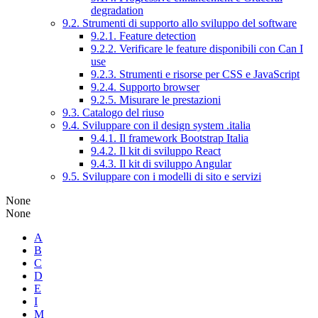
degradation
9.2. Strumenti di supporto allo sviluppo del software
9.2.1. Feature detection
9.2.2. Verificare le feature disponibili con Can I
use
9.2.3. Strumenti e risorse per CSS e JavaScript
9.2.4. Supporto browser
9.2.5. Misurare le prestazioni
9.3. Catalogo del riuso
9.4. Sviluppare con il design system .italia
9.4.1. Il framework Bootstrap Italia
9.4.2. Il kit di sviluppo React
9.4.3. Il kit di sviluppo Angular
9.5. Sviluppare con i modelli di sito e servizi
None
None
A
B
C
D
E
I
M