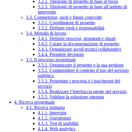
3.2.2. Tipologie di progetto in base al focus
3.2.3. Tipologie di progetto in base all’ambito di
intervento
3.3. Competenze, ruoli e figure coinvolte
3.3.1. Coordinatore di progetto
3.3.2. Definire ruoli e responsabilità
3.4. Metodo di lavoro
3.4.1. Definire processi, strumenti e rituali
3.4.2. Curare la documentazione di progetto
3.4.3. Organizzare tavoli tecnici collaborativi
3.4.4. Prendere decisioni
3.5. Il processo progettuale
3.5.1. Organizzare il progetto e la sua gestione
3.5.2. Comprendere il contesto d’uso del servizio
pubblico
3.5.3. Progettare i processi e i
touchpoint
del
servizio
3.5.4. Realizzare l’interfaccia utente del servizio
3.5.5. Validare la soluzione ottenuta
4. Ricerca progettuale
4.1. Ricerca primaria
4.1.1. Interviste
4.1.2. Questionari
4.1.3. Test di usabilità
4.1.4. Web analytics