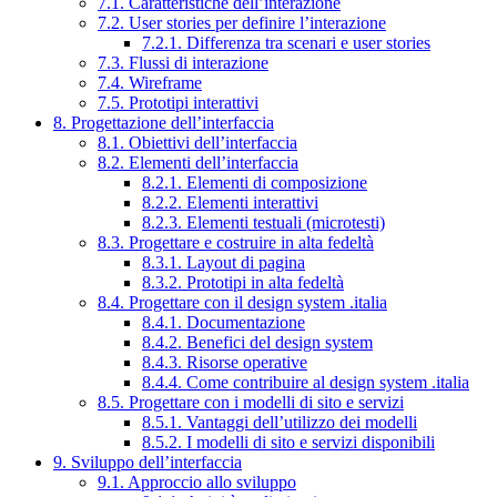
7.1. Caratteristiche dell’interazione
7.2. User stories per definire l’interazione
7.2.1. Differenza tra scenari e user stories
7.3. Flussi di interazione
7.4. Wireframe
7.5. Prototipi interattivi
8. Progettazione dell’interfaccia
8.1. Obiettivi dell’interfaccia
8.2. Elementi dell’interfaccia
8.2.1. Elementi di composizione
8.2.2. Elementi interattivi
8.2.3. Elementi testuali (microtesti)
8.3. Progettare e costruire in alta fedeltà
8.3.1. Layout di pagina
8.3.2. Prototipi in alta fedeltà
8.4. Progettare con il design system .italia
8.4.1. Documentazione
8.4.2. Benefici del design system
8.4.3. Risorse operative
8.4.4. Come contribuire al design system .italia
8.5. Progettare con i modelli di sito e servizi
8.5.1. Vantaggi dell’utilizzo dei modelli
8.5.2. I modelli di sito e servizi disponibili
9. Sviluppo dell’interfaccia
9.1. Approccio allo sviluppo