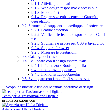
9.1.1. Attività preliminari
9.1.2. Web design responsivo e accessibile
9.1.3. Mobile first
9.1.4. Progressive enhancement e Graceful
degradation
9.2. Strumenti di supporto allo sviluppo del software
9.2.1. Feature detection
9.2.2. Verificare le feature disponibili con Can I
use
9.2.3. Strumenti e risorse per CSS e JavaScript
9.2.4. Supporto browser
9.2.5. Misurare le prestazioni
9.3. Catalogo del riuso
9.4. Sviluppare con il design system .italia
9.4.1. Il framework Bootstrap Italia
9.4.2. Il kit di sviluppo React
9.4.3. Il kit di sviluppo Angular
9.5. Sviluppare con i modelli di sito e servizi
1. Scopo, destinatari e uso del Manuale operativo di design
Team per la Trasformazione Digitale
in collaborazione con
Agenzia per l'Italia Digitale