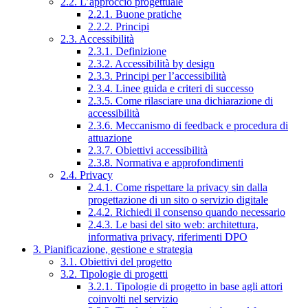
2.2. L’approccio progettuale
2.2.1. Buone pratiche
2.2.2. Principi
2.3. Accessibilità
2.3.1. Definizione
2.3.2. Accessibilità by design
2.3.3. Principi per l’accessibilità
2.3.4. Linee guida e criteri di successo
2.3.5. Come rilasciare una dichiarazione di
accessibilità
2.3.6. Meccanismo di feedback e procedura di
attuazione
2.3.7. Obiettivi accessibilità
2.3.8. Normativa e approfondimenti
2.4. Privacy
2.4.1. Come rispettare la privacy sin dalla
progettazione di un sito o servizio digitale
2.4.2. Richiedi il consenso quando necessario
2.4.3. Le basi del sito web: architettura,
informativa privacy, riferimenti DPO
3. Pianificazione, gestione e strategia
3.1. Obiettivi del progetto
3.2. Tipologie di progetti
3.2.1. Tipologie di progetto in base agli attori
coinvolti nel servizio