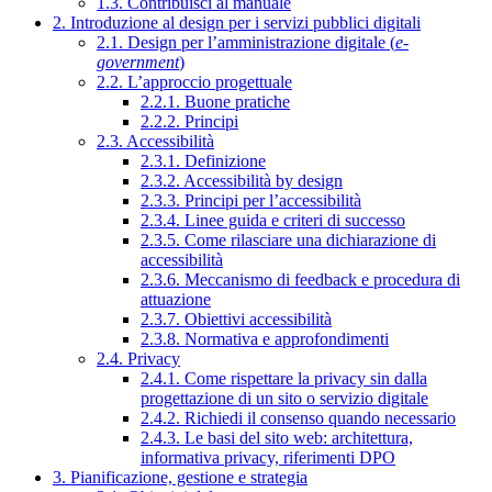
1.3. Contribuisci al manuale
2. Introduzione al design per i servizi pubblici digitali
2.1. Design per l’amministrazione digitale (
e-
government
)
2.2. L’approccio progettuale
2.2.1. Buone pratiche
2.2.2. Principi
2.3. Accessibilità
2.3.1. Definizione
2.3.2. Accessibilità by design
2.3.3. Principi per l’accessibilità
2.3.4. Linee guida e criteri di successo
2.3.5. Come rilasciare una dichiarazione di
accessibilità
2.3.6. Meccanismo di feedback e procedura di
attuazione
2.3.7. Obiettivi accessibilità
2.3.8. Normativa e approfondimenti
2.4. Privacy
2.4.1. Come rispettare la privacy sin dalla
progettazione di un sito o servizio digitale
2.4.2. Richiedi il consenso quando necessario
2.4.3. Le basi del sito web: architettura,
informativa privacy, riferimenti DPO
3. Pianificazione, gestione e strategia