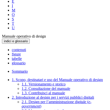
E
I
M
O
S
T
U
Manuale operativo di design
indici e glossario
contenuti
figure
tabelle
glossario
Sommario
1. Scopo, destinatari e uso del Manuale operativo di design
1.1. Versionamento e storico
1.2. Consultazione del manuale
1.3. Contribuisci al manuale
2. Introduzione al design per i servizi pubblici digitali
2.1. Design per l’amministrazione digitale (
e-
government
)