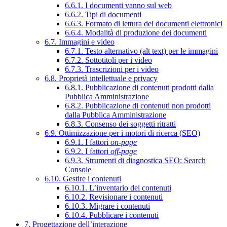
6.6.1. I documenti vanno sul web
6.6.2. Tipi di documenti
6.6.3. Formato di lettura dei documenti elettronici
6.6.4. Modalità di produzione dei documenti
6.7. Immagini e video
6.7.1. Testo alternativo (alt text) per le immagini
6.7.2. Sottotitoli per i video
6.7.3. Trascrizioni per i video
6.8. Proprietà intellettuale e privacy
6.8.1. Pubblicazione di contenuti prodotti dalla
Pubblica Amministrazione
6.8.2. Pubblicazione di contenuti non prodotti
dalla Pubblica Amministrazione
6.8.3. Consenso dei soggetti ritratti
6.9. Ottimizzazione per i motori di ricerca (SEO)
6.9.1. I fattori
on-page
6.9.2. I fattori
off-page
6.9.3. Strumenti di diagnostica SEO: Search
Console
6.10. Gestire i contenuti
6.10.1. L’inventario dei contenuti
6.10.2. Revisionare i contenuti
6.10.3. Migrare i contenuti
6.10.4. Pubblicare i contenuti
7. Progettazione dell’interazione