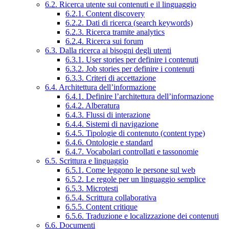
6.2. Ricerca utente sui contenuti e il linguaggio
6.2.1. Content discovery
6.2.2. Dati di ricerca (search keywords)
6.2.3. Ricerca tramite analytics
6.2.4. Ricerca sui forum
6.3. Dalla ricerca ai bisogni degli utenti
6.3.1. User stories per definire i contenuti
6.3.2. Job stories per definire i contenuti
6.3.3. Criteri di accettazione
6.4. Architettura dell’informazione
6.4.1. Definire l’architettura dell’informazione
6.4.2. Alberatura
6.4.3. Flussi di interazione
6.4.4. Sistemi di navigazione
6.4.5. Tipologie di contenuto (content type)
6.4.6. Ontologie e standard
6.4.7. Vocabolari controllati e tassonomie
6.5. Scrittura e linguaggio
6.5.1. Come leggono le persone sul web
6.5.2. Le regole per un linguaggio semplice
6.5.3. Microtesti
6.5.4. Scrittura collaborativa
6.5.5. Content critique
6.5.6. Traduzione e localizzazione dei contenuti
6.6. Documenti