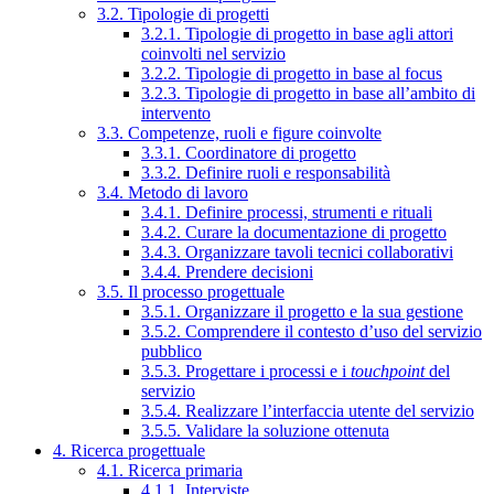
3.2. Tipologie di progetti
3.2.1. Tipologie di progetto in base agli attori
coinvolti nel servizio
3.2.2. Tipologie di progetto in base al focus
3.2.3. Tipologie di progetto in base all’ambito di
intervento
3.3. Competenze, ruoli e figure coinvolte
3.3.1. Coordinatore di progetto
3.3.2. Definire ruoli e responsabilità
3.4. Metodo di lavoro
3.4.1. Definire processi, strumenti e rituali
3.4.2. Curare la documentazione di progetto
3.4.3. Organizzare tavoli tecnici collaborativi
3.4.4. Prendere decisioni
3.5. Il processo progettuale
3.5.1. Organizzare il progetto e la sua gestione
3.5.2. Comprendere il contesto d’uso del servizio
pubblico
3.5.3. Progettare i processi e i
touchpoint
del
servizio
3.5.4. Realizzare l’interfaccia utente del servizio
3.5.5. Validare la soluzione ottenuta
4. Ricerca progettuale
4.1. Ricerca primaria
4.1.1. Interviste