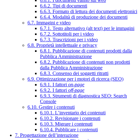
6.6.1. I documenti vanno sul web
6.6.2. Tipi di documenti
6.6.3. Formato di lettura dei documenti elettronici
6.6.4. Modalità di produzione dei documenti
6.7. Immagini e video
6.7.1. Testo alternativo (alt text) per le immagini
6.7.2. Sottotitoli per i video
6.7.3. Trascrizioni per i video
6.8. Proprietà intellettuale e privacy
6.8.1. Pubblicazione di contenuti prodotti dalla
Pubblica Amministrazione
6.8.2. Pubblicazione di contenuti non prodotti
dalla Pubblica Amministrazione
6.8.3. Consenso dei soggetti ritratti
6.9. Ottimizzazione per i motori di ricerca (SEO)
6.9.1. I fattori
on-page
6.9.2. I fattori
off-page
6.9.3. Strumenti di diagnostica SEO: Search
Console
6.10. Gestire i contenuti
6.10.1. L’inventario dei contenuti
6.10.2. Revisionare i contenuti
6.10.3. Migrare i contenuti
6.10.4. Pubblicare i contenuti
7. Progettazione dell’interazione