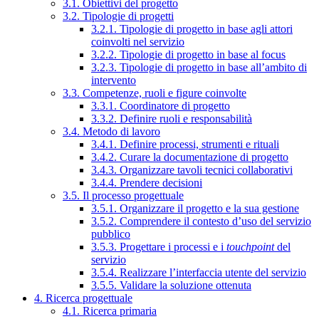
3.1. Obiettivi del progetto
3.2. Tipologie di progetti
3.2.1. Tipologie di progetto in base agli attori
coinvolti nel servizio
3.2.2. Tipologie di progetto in base al focus
3.2.3. Tipologie di progetto in base all’ambito di
intervento
3.3. Competenze, ruoli e figure coinvolte
3.3.1. Coordinatore di progetto
3.3.2. Definire ruoli e responsabilità
3.4. Metodo di lavoro
3.4.1. Definire processi, strumenti e rituali
3.4.2. Curare la documentazione di progetto
3.4.3. Organizzare tavoli tecnici collaborativi
3.4.4. Prendere decisioni
3.5. Il processo progettuale
3.5.1. Organizzare il progetto e la sua gestione
3.5.2. Comprendere il contesto d’uso del servizio
pubblico
3.5.3. Progettare i processi e i
touchpoint
del
servizio
3.5.4. Realizzare l’interfaccia utente del servizio
3.5.5. Validare la soluzione ottenuta
4. Ricerca progettuale
4.1. Ricerca primaria