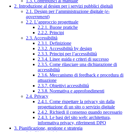
1.3. Contribuisci al manuale
2. Introduzione al design per i servizi pubblici digitali
2.1. Design per l’amministrazione digitale (
e-
government
)
2.2. L’approccio progettuale
2.2.1. Buone pratiche
2.2.2. Principi
2.3. Accessibilità
2.3.1. Definizione
2.3.2. Accessibilità by design
2.3.3. Principi per l’accessibilità
2.3.4. Linee guida e criteri di successo
2.3.5. Come rilasciare una dichiarazione di
accessibilità
2.3.6. Meccanismo di feedback e procedura di
attuazione
2.3.7. Obiettivi accessibilità
2.3.8. Normativa e approfondimenti
2.4. Privacy
2.4.1. Come rispettare la privacy sin dalla
progettazione di un sito o servizio digitale
2.4.2. Richiedi il consenso quando necessario
2.4.3. Le basi del sito web: architettura,
informativa privacy, riferimenti DPO
3. Pianificazione, gestione e strategia