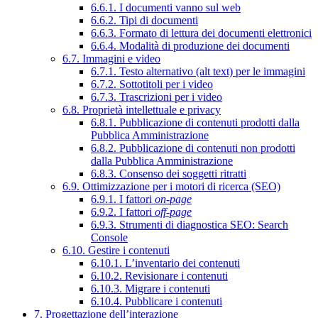
6.6.1. I documenti vanno sul web
6.6.2. Tipi di documenti
6.6.3. Formato di lettura dei documenti elettronici
6.6.4. Modalità di produzione dei documenti
6.7. Immagini e video
6.7.1. Testo alternativo (alt text) per le immagini
6.7.2. Sottotitoli per i video
6.7.3. Trascrizioni per i video
6.8. Proprietà intellettuale e privacy
6.8.1. Pubblicazione di contenuti prodotti dalla
Pubblica Amministrazione
6.8.2. Pubblicazione di contenuti non prodotti
dalla Pubblica Amministrazione
6.8.3. Consenso dei soggetti ritratti
6.9. Ottimizzazione per i motori di ricerca (SEO)
6.9.1. I fattori
on-page
6.9.2. I fattori
off-page
6.9.3. Strumenti di diagnostica SEO: Search
Console
6.10. Gestire i contenuti
6.10.1. L’inventario dei contenuti
6.10.2. Revisionare i contenuti
6.10.3. Migrare i contenuti
6.10.4. Pubblicare i contenuti
7. Progettazione dell’interazione