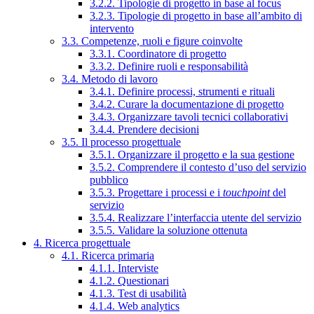
3.2.2. Tipologie di progetto in base al focus
3.2.3. Tipologie di progetto in base all’ambito di
intervento
3.3. Competenze, ruoli e figure coinvolte
3.3.1. Coordinatore di progetto
3.3.2. Definire ruoli e responsabilità
3.4. Metodo di lavoro
3.4.1. Definire processi, strumenti e rituali
3.4.2. Curare la documentazione di progetto
3.4.3. Organizzare tavoli tecnici collaborativi
3.4.4. Prendere decisioni
3.5. Il processo progettuale
3.5.1. Organizzare il progetto e la sua gestione
3.5.2. Comprendere il contesto d’uso del servizio
pubblico
3.5.3. Progettare i processi e i
touchpoint
del
servizio
3.5.4. Realizzare l’interfaccia utente del servizio
3.5.5. Validare la soluzione ottenuta
4. Ricerca progettuale
4.1. Ricerca primaria
4.1.1. Interviste
4.1.2. Questionari
4.1.3. Test di usabilità
4.1.4. Web analytics