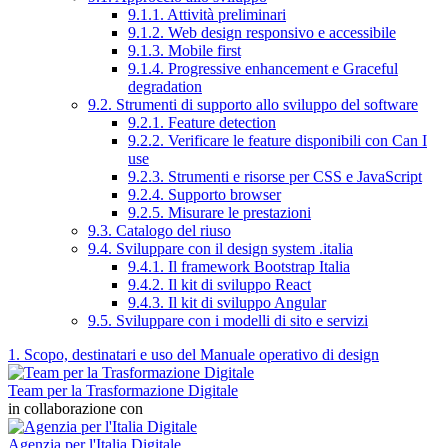
9.1.1. Attività preliminari
9.1.2. Web design responsivo e accessibile
9.1.3. Mobile first
9.1.4. Progressive enhancement e Graceful
degradation
9.2. Strumenti di supporto allo sviluppo del software
9.2.1. Feature detection
9.2.2. Verificare le feature disponibili con Can I
use
9.2.3. Strumenti e risorse per CSS e JavaScript
9.2.4. Supporto browser
9.2.5. Misurare le prestazioni
9.3. Catalogo del riuso
9.4. Sviluppare con il design system .italia
9.4.1. Il framework Bootstrap Italia
9.4.2. Il kit di sviluppo React
9.4.3. Il kit di sviluppo Angular
9.5. Sviluppare con i modelli di sito e servizi
1. Scopo, destinatari e uso del Manuale operativo di design
Team per la Trasformazione Digitale
in collaborazione con
Agenzia per l'Italia Digitale