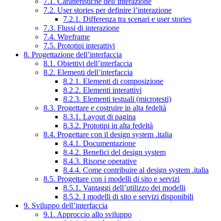
7.1. Caratteristiche dell’interazione
7.2. User stories per definire l’interazione
7.2.1. Differenza tra scenari e user stories
7.3. Flussi di interazione
7.4. Wireframe
7.5. Prototipi interattivi
8. Progettazione dell’interfaccia
8.1. Obiettivi dell’interfaccia
8.2. Elementi dell’interfaccia
8.2.1. Elementi di composizione
8.2.2. Elementi interattivi
8.2.3. Elementi testuali (microtesti)
8.3. Progettare e costruire in alta fedeltà
8.3.1. Layout di pagina
8.3.2. Prototipi in alta fedeltà
8.4. Progettare con il design system .italia
8.4.1. Documentazione
8.4.2. Benefici del design system
8.4.3. Risorse operative
8.4.4. Come contribuire al design system .italia
8.5. Progettare con i modelli di sito e servizi
8.5.1. Vantaggi dell’utilizzo dei modelli
8.5.2. I modelli di sito e servizi disponibili
9. Sviluppo dell’interfaccia
9.1. Approccio allo sviluppo