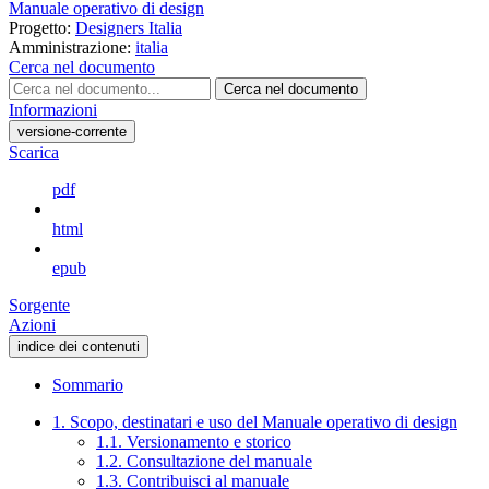
Manuale operativo di design
Progetto:
Designers Italia
Amministrazione:
italia
Cerca nel documento
Cerca nel documento
Informazioni
versione-corrente
Scarica
pdf
html
epub
Sorgente
Azioni
indice dei contenuti
Sommario
1. Scopo, destinatari e uso del Manuale operativo di design
1.1. Versionamento e storico
1.2. Consultazione del manuale
1.3. Contribuisci al manuale