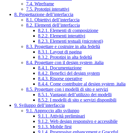
7.4. Wireframe
7.5. Prototipi interattivi
8. Progettazione dell’interfaccia
8.1. Obiettivi dell’interfaccia
8.2. Elementi dell’interfaccia
8.2.1. Elementi di composizione
8.2.2. Elementi interattivi
8.2.3. Elementi testuali (microtesti)
8.3. Progettare e costruire in alta fedeltà
8.3.1. Layout di pagina
8.3.2. Prototipi in alta fedeltà
8.4. Progettare con il design system .italia
8.4.1. Documentazione
8.4.2. Benefici del design system
8.4.3. Risorse operative
8.4.4. Come contribuire al design system .italia
8.5. Progettare con i modelli di sito e servizi
8.5.1. Vantaggi dell’utilizzo dei modelli
8.5.2. I modelli di sito e servizi disponibili
9. Sviluppo dell’interfaccia
9.1. Approccio allo sviluppo
9.1.1. Attività preliminari
9.1.2. Web design responsivo e accessibile
9.1.3. Mobile first
9.1.4. Progressive enhancement e Graceful