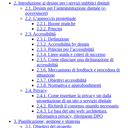
2. Introduzione al design per i servizi pubblici digitali
2.1. Design per l’amministrazione digitale (
e-
government
)
2.2. L’approccio progettuale
2.2.1. Buone pratiche
2.2.2. Principi
2.3. Accessibilità
2.3.1. Definizione
2.3.2. Accessibilità by design
2.3.3. Principi per l’accessibilità
2.3.4. Linee guida e criteri di successo
2.3.5. Come rilasciare una dichiarazione di
accessibilità
2.3.6. Meccanismo di feedback e procedura di
attuazione
2.3.7. Obiettivi accessibilità
2.3.8. Normativa e approfondimenti
2.4. Privacy
2.4.1. Come rispettare la privacy sin dalla
progettazione di un sito o servizio digitale
2.4.2. Richiedi il consenso quando necessario
2.4.3. Le basi del sito web: architettura,
informativa privacy, riferimenti DPO
3. Pianificazione, gestione e strategia
3.1. Obiettivi del progetto