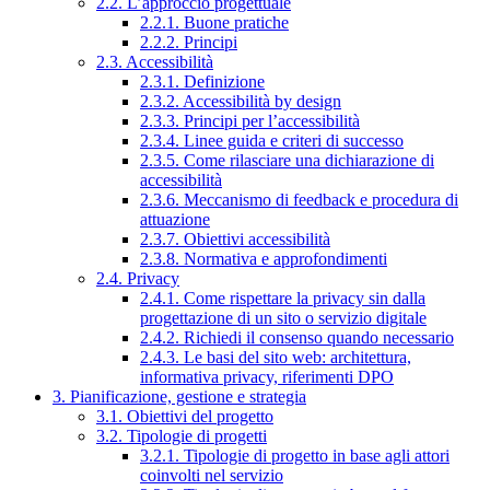
2.2. L’approccio progettuale
2.2.1. Buone pratiche
2.2.2. Principi
2.3. Accessibilità
2.3.1. Definizione
2.3.2. Accessibilità by design
2.3.3. Principi per l’accessibilità
2.3.4. Linee guida e criteri di successo
2.3.5. Come rilasciare una dichiarazione di
accessibilità
2.3.6. Meccanismo di feedback e procedura di
attuazione
2.3.7. Obiettivi accessibilità
2.3.8. Normativa e approfondimenti
2.4. Privacy
2.4.1. Come rispettare la privacy sin dalla
progettazione di un sito o servizio digitale
2.4.2. Richiedi il consenso quando necessario
2.4.3. Le basi del sito web: architettura,
informativa privacy, riferimenti DPO
3. Pianificazione, gestione e strategia
3.1. Obiettivi del progetto
3.2. Tipologie di progetti
3.2.1. Tipologie di progetto in base agli attori
coinvolti nel servizio