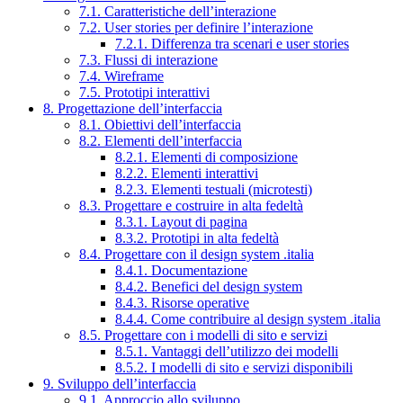
7.1. Caratteristiche dell’interazione
7.2. User stories per definire l’interazione
7.2.1. Differenza tra scenari e user stories
7.3. Flussi di interazione
7.4. Wireframe
7.5. Prototipi interattivi
8. Progettazione dell’interfaccia
8.1. Obiettivi dell’interfaccia
8.2. Elementi dell’interfaccia
8.2.1. Elementi di composizione
8.2.2. Elementi interattivi
8.2.3. Elementi testuali (microtesti)
8.3. Progettare e costruire in alta fedeltà
8.3.1. Layout di pagina
8.3.2. Prototipi in alta fedeltà
8.4. Progettare con il design system .italia
8.4.1. Documentazione
8.4.2. Benefici del design system
8.4.3. Risorse operative
8.4.4. Come contribuire al design system .italia
8.5. Progettare con i modelli di sito e servizi
8.5.1. Vantaggi dell’utilizzo dei modelli
8.5.2. I modelli di sito e servizi disponibili
9. Sviluppo dell’interfaccia
9.1. Approccio allo sviluppo