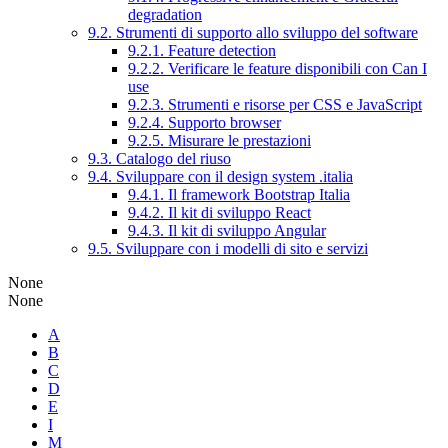
degradation
9.2. Strumenti di supporto allo sviluppo del software
9.2.1. Feature detection
9.2.2. Verificare le feature disponibili con Can I
use
9.2.3. Strumenti e risorse per CSS e JavaScript
9.2.4. Supporto browser
9.2.5. Misurare le prestazioni
9.3. Catalogo del riuso
9.4. Sviluppare con il design system .italia
9.4.1. Il framework Bootstrap Italia
9.4.2. Il kit di sviluppo React
9.4.3. Il kit di sviluppo Angular
9.5. Sviluppare con i modelli di sito e servizi
None
None
A
B
C
D
E
I
M