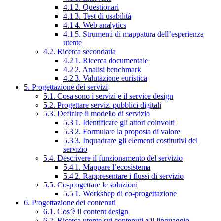
4.1.2. Questionari
4.1.3. Test di usabilità
4.1.4. Web analytics
4.1.5. Strumenti di mappatura dell’esperienza
utente
4.2. Ricerca secondaria
4.2.1. Ricerca documentale
4.2.2. Analisi benchmark
4.2.3. Valutazione euristica
5. Progettazione dei servizi
5.1. Cosa sono i servizi e il service design
5.2. Progettare servizi pubblici digitali
5.3. Definire il modello di servizio
5.3.1. Identificare gli attori coinvolti
5.3.2. Formulare la proposta di valore
5.3.3. Inquadrare gli elementi costitutivi del
servizio
5.4. Descrivere il funzionamento del servizio
5.4.1. Mappare l’ecosistema
5.4.2. Rappresentare i flussi di servizio
5.5. Co-progettare le soluzioni
5.5.1. Workshop di co-progettazione
6. Progettazione dei contenuti
6.1. Cos’è il content design
6.2. Ricerca utente sui contenuti e il linguaggio