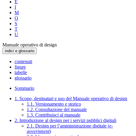
E
I
M
O
S
T
U
Manuale operativo di design
indici e glossario
contenuti
figure
tabelle
glossario
Sommario
1. Scopo, destinatari e uso del Manuale operativo di design
1.1. Versionamento e storico
1.2. Consultazione del manuale
1.3. Contribuisci al manuale
2. Introduzione al design per i servizi pubblici digitali
2.1. Design per l’amministrazione digitale (
e-
government
)