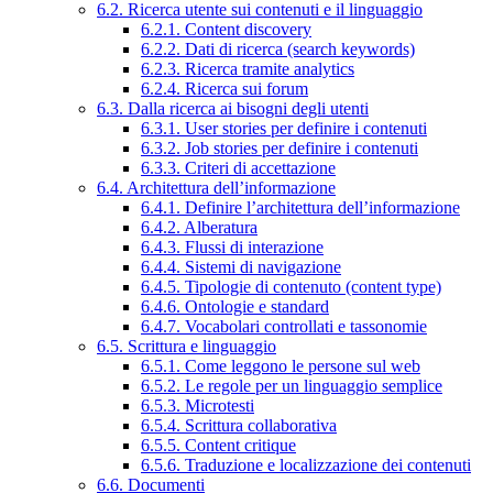
6.2. Ricerca utente sui contenuti e il linguaggio
6.2.1. Content discovery
6.2.2. Dati di ricerca (search keywords)
6.2.3. Ricerca tramite analytics
6.2.4. Ricerca sui forum
6.3. Dalla ricerca ai bisogni degli utenti
6.3.1. User stories per definire i contenuti
6.3.2. Job stories per definire i contenuti
6.3.3. Criteri di accettazione
6.4. Architettura dell’informazione
6.4.1. Definire l’architettura dell’informazione
6.4.2. Alberatura
6.4.3. Flussi di interazione
6.4.4. Sistemi di navigazione
6.4.5. Tipologie di contenuto (content type)
6.4.6. Ontologie e standard
6.4.7. Vocabolari controllati e tassonomie
6.5. Scrittura e linguaggio
6.5.1. Come leggono le persone sul web
6.5.2. Le regole per un linguaggio semplice
6.5.3. Microtesti
6.5.4. Scrittura collaborativa
6.5.5. Content critique
6.5.6. Traduzione e localizzazione dei contenuti
6.6. Documenti