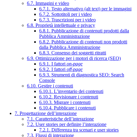
6.7. Immagini e video
6.7.1. Testo alternativo (alt text) per le immagini
6.7.2. Sottotitoli per i video
6.7.3. Trascrizioni per i video
6.8. Proprietà intellettuale e privacy
6.8.1. Pubblicazione di contenuti prodotti dalla
Pubblica Amministrazione
6.8.2. Pubblicazione di contenuti non prodotti
dalla Pubblica Amministrazione
6.8.3. Consenso dei soggetti ritratti
6.9. Ottimizzazione per i motori di ricerca (SEO)
6.9.1. I fattori
on-page
6.9.2. I fattori
off-page
6.9.3. Strumenti di diagnostica SEO: Search
Console
6.10. Gestire i contenuti
6.10.1. L’inventario dei contenuti
6.10.2. Revisionare i contenuti
6.10.3. Migrare i contenuti
6.10.4. Pubblicare i contenuti
7. Progettazione dell’interazione
7.1. Caratteristiche dell’interazione
7.2. User stories per definire l’interazione
7.2.1. Differenza tra scenari e user stories
7.3. Flussi di interazione