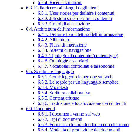
6.2.4. Ricerca sui forum
6.3. Dalla ricerca ai bisogni degli utenti
6.3.1. User stories per definire i contenuti
6.3.2. Job stories per definire i contenuti
6.3.3. Criteri di accettazione
6.4. Architettura dell’informazione
6.4.1. Definire l’architettura dell’informazione
6.4.2. Alberatura
6.4.3. Flussi di interazione
6.4.4. Sistemi di navigazione
6.4.5. Tipologie di contenuto (content type)
6.4.6. Ontologie e standard
6.4.7. Vocabolari controllati e tassonomie
6.5. Scrittura e linguaggio
6.5.1. Come leggono le persone sul web
6.5.2. Le regole per un linguaggio semplice
6.5.3. Microtesti
6.5.4. Scrittura collaborativa
6.5.5. Content critique
6.5.6. Traduzione e localizzazione dei contenuti
6.6. Documenti
6.6.1. I documenti vanno sul web
6.6.2. Tipi di documenti
6.6.3. Formato di lettura dei documenti elettronici
6.6.4. Modalità di produzione dei documenti