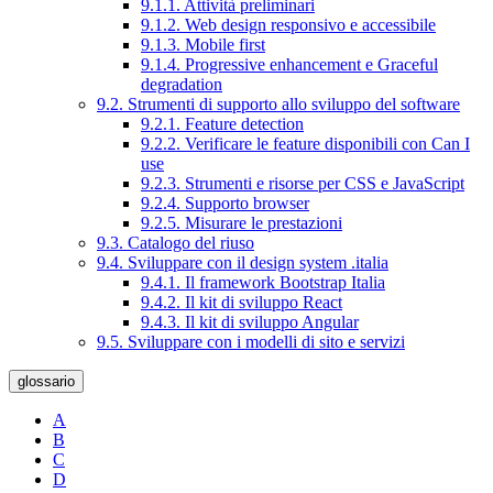
9.1.1. Attività preliminari
9.1.2. Web design responsivo e accessibile
9.1.3. Mobile first
9.1.4. Progressive enhancement e Graceful
degradation
9.2. Strumenti di supporto allo sviluppo del software
9.2.1. Feature detection
9.2.2. Verificare le feature disponibili con Can I
use
9.2.3. Strumenti e risorse per CSS e JavaScript
9.2.4. Supporto browser
9.2.5. Misurare le prestazioni
9.3. Catalogo del riuso
9.4. Sviluppare con il design system .italia
9.4.1. Il framework Bootstrap Italia
9.4.2. Il kit di sviluppo React
9.4.3. Il kit di sviluppo Angular
9.5. Sviluppare con i modelli di sito e servizi
glossario
A
B
C
D