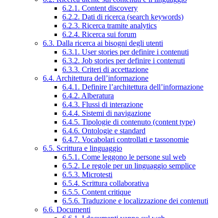
6.2.1. Content discovery
6.2.2. Dati di ricerca (search keywords)
6.2.3. Ricerca tramite analytics
6.2.4. Ricerca sui forum
6.3. Dalla ricerca ai bisogni degli utenti
6.3.1. User stories per definire i contenuti
6.3.2. Job stories per definire i contenuti
6.3.3. Criteri di accettazione
6.4. Architettura dell’informazione
6.4.1. Definire l’architettura dell’informazione
6.4.2. Alberatura
6.4.3. Flussi di interazione
6.4.4. Sistemi di navigazione
6.4.5. Tipologie di contenuto (content type)
6.4.6. Ontologie e standard
6.4.7. Vocabolari controllati e tassonomie
6.5. Scrittura e linguaggio
6.5.1. Come leggono le persone sul web
6.5.2. Le regole per un linguaggio semplice
6.5.3. Microtesti
6.5.4. Scrittura collaborativa
6.5.5. Content critique
6.5.6. Traduzione e localizzazione dei contenuti
6.6. Documenti