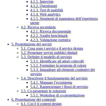
4.1.1. Interviste
4.1.2. Questionari
4.1.3. Test di usabilità
4.1.4. Web analytics
4.1.5. Strumenti di mappatura dell’esperienza
utente
4.2. Ricerca secondaria
4.2.1. Ricerca documentale
4.2.2. Analisi benchmark
4.2.3. Valutazione euristica
5. Progettazione dei servizi
5.1. Cosa sono i servizi e il service design
5.2. Progettare servizi pubblici digitali
5.3. Definire il modello di servizio
5.3.1. Identificare gli attori coinvolti
5.3.2. Formulare la proposta di valore
5.3.3. Inquadrare gli elementi costitutivi del
servizio
5.4. Descrivere il funzionamento del servizio
5.4.1. Mappare l’ecosistema
5.4.2. Rappresentare i flussi di servizio
5.5. Co-progettare le soluzioni
5.5.1. Workshop di co-progettazione
6. Progettazione dei contenuti
6.1. Cos’è il content design