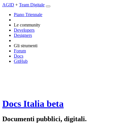
AGID
+
Team Digitale
Piano Triennale
Le community
Developers
Designers
Gli strumenti
Forum
Docs
GitHub
Docs Italia
beta
Documenti pubblici, digitali.