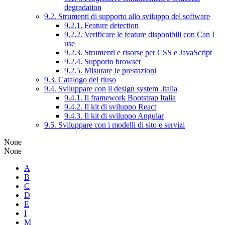
degradation
9.2. Strumenti di supporto allo sviluppo del software
9.2.1. Feature detection
9.2.2. Verificare le feature disponibili con Can I
use
9.2.3. Strumenti e risorse per CSS e JavaScript
9.2.4. Supporto browser
9.2.5. Misurare le prestazioni
9.3. Catalogo del riuso
9.4. Sviluppare con il design system .italia
9.4.1. Il framework Bootstrap Italia
9.4.2. Il kit di sviluppo React
9.4.3. Il kit di sviluppo Angular
9.5. Sviluppare con i modelli di sito e servizi
None
None
A
B
C
D
E
I
M