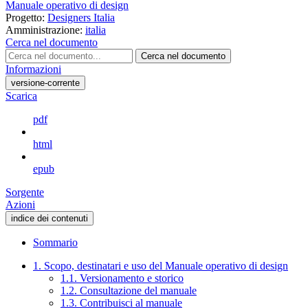
Manuale operativo di design
Progetto:
Designers Italia
Amministrazione:
italia
Cerca nel documento
Cerca nel documento
Informazioni
versione-corrente
Scarica
pdf
html
epub
Sorgente
Azioni
indice dei contenuti
Sommario
1. Scopo, destinatari e uso del Manuale operativo di design
1.1. Versionamento e storico
1.2. Consultazione del manuale
1.3. Contribuisci al manuale