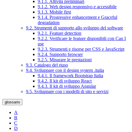
9.1.1. Attività preliminari
9.1.2. Web design responsivo e accessibile
9.1.3. Mobile first
9.1.4. Progressive enhancement e Graceful
degradation
9.2. Strumenti di supporto allo sviluppo del software
9.2.1. Feature detection
9.2.2. Verificare le feature disponibili con Can I
use
9.2.3. Strumenti e risorse per CSS e JavaScript
9.2.4. Supporto browser
9.2.5. Misurare le prestazioni
9.3. Catalogo del riuso
9.4. Sviluppare con il design system .italia
9.4.1. Il framework Bootstrap Italia
9.4.2. Il kit di sviluppo React
9.4.3. Il kit di sviluppo Angular
9.5. Sviluppare con i modelli di sito e servizi
glossario
A
B
C
D