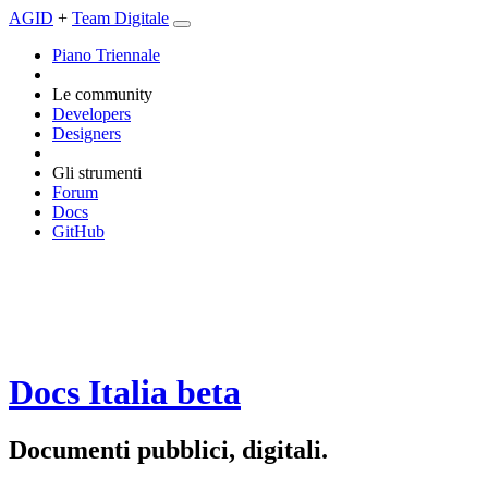
AGID
+
Team Digitale
Piano Triennale
Le community
Developers
Designers
Gli strumenti
Forum
Docs
GitHub
Docs Italia
beta
Documenti pubblici, digitali.