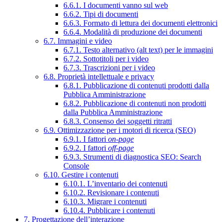
6.6.1. I documenti vanno sul web
6.6.2. Tipi di documenti
6.6.3. Formato di lettura dei documenti elettronici
6.6.4. Modalità di produzione dei documenti
6.7. Immagini e video
6.7.1. Testo alternativo (alt text) per le immagini
6.7.2. Sottotitoli per i video
6.7.3. Trascrizioni per i video
6.8. Proprietà intellettuale e privacy
6.8.1. Pubblicazione di contenuti prodotti dalla
Pubblica Amministrazione
6.8.2. Pubblicazione di contenuti non prodotti
dalla Pubblica Amministrazione
6.8.3. Consenso dei soggetti ritratti
6.9. Ottimizzazione per i motori di ricerca (SEO)
6.9.1. I fattori
on-page
6.9.2. I fattori
off-page
6.9.3. Strumenti di diagnostica SEO: Search
Console
6.10. Gestire i contenuti
6.10.1. L’inventario dei contenuti
6.10.2. Revisionare i contenuti
6.10.3. Migrare i contenuti
6.10.4. Pubblicare i contenuti
7. Progettazione dell’interazione