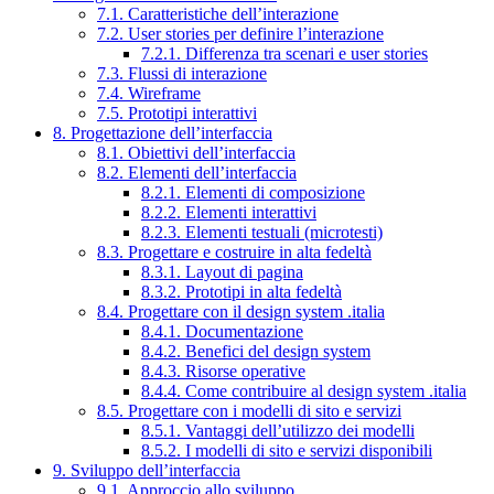
7.1. Caratteristiche dell’interazione
7.2. User stories per definire l’interazione
7.2.1. Differenza tra scenari e user stories
7.3. Flussi di interazione
7.4. Wireframe
7.5. Prototipi interattivi
8. Progettazione dell’interfaccia
8.1. Obiettivi dell’interfaccia
8.2. Elementi dell’interfaccia
8.2.1. Elementi di composizione
8.2.2. Elementi interattivi
8.2.3. Elementi testuali (microtesti)
8.3. Progettare e costruire in alta fedeltà
8.3.1. Layout di pagina
8.3.2. Prototipi in alta fedeltà
8.4. Progettare con il design system .italia
8.4.1. Documentazione
8.4.2. Benefici del design system
8.4.3. Risorse operative
8.4.4. Come contribuire al design system .italia
8.5. Progettare con i modelli di sito e servizi
8.5.1. Vantaggi dell’utilizzo dei modelli
8.5.2. I modelli di sito e servizi disponibili
9. Sviluppo dell’interfaccia
9.1. Approccio allo sviluppo