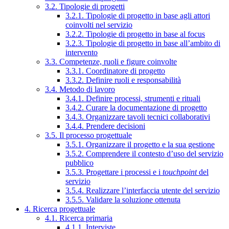
3.2. Tipologie di progetti
3.2.1. Tipologie di progetto in base agli attori
coinvolti nel servizio
3.2.2. Tipologie di progetto in base al focus
3.2.3. Tipologie di progetto in base all’ambito di
intervento
3.3. Competenze, ruoli e figure coinvolte
3.3.1. Coordinatore di progetto
3.3.2. Definire ruoli e responsabilità
3.4. Metodo di lavoro
3.4.1. Definire processi, strumenti e rituali
3.4.2. Curare la documentazione di progetto
3.4.3. Organizzare tavoli tecnici collaborativi
3.4.4. Prendere decisioni
3.5. Il processo progettuale
3.5.1. Organizzare il progetto e la sua gestione
3.5.2. Comprendere il contesto d’uso del servizio
pubblico
3.5.3. Progettare i processi e i
touchpoint
del
servizio
3.5.4. Realizzare l’interfaccia utente del servizio
3.5.5. Validare la soluzione ottenuta
4. Ricerca progettuale
4.1. Ricerca primaria
4.1.1. Interviste