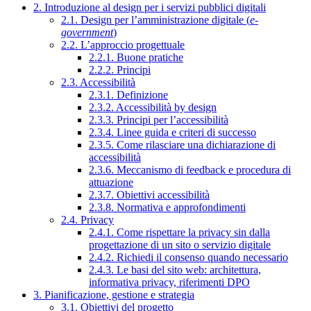
2. Introduzione al design per i servizi pubblici digitali
2.1. Design per l’amministrazione digitale (
e-
government
)
2.2. L’approccio progettuale
2.2.1. Buone pratiche
2.2.2. Principi
2.3. Accessibilità
2.3.1. Definizione
2.3.2. Accessibilità by design
2.3.3. Principi per l’accessibilità
2.3.4. Linee guida e criteri di successo
2.3.5. Come rilasciare una dichiarazione di
accessibilità
2.3.6. Meccanismo di feedback e procedura di
attuazione
2.3.7. Obiettivi accessibilità
2.3.8. Normativa e approfondimenti
2.4. Privacy
2.4.1. Come rispettare la privacy sin dalla
progettazione di un sito o servizio digitale
2.4.2. Richiedi il consenso quando necessario
2.4.3. Le basi del sito web: architettura,
informativa privacy, riferimenti DPO
3. Pianificazione, gestione e strategia
3.1. Obiettivi del progetto