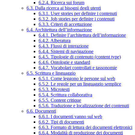
6.2.4. Ricerca sui forum
6.3. Dalla ricerca ai bisogni degli utenti
6.3.1. User stories per definire i contenuti
6.3.2. Job stories per definire i contenuti
6.3.3. Criteri di accettazione
6.4. Architettura dell’informazione
6.4.1. Definire l’architettura dell’informazione
6.4.2. Alberatura
6.4.3. Flussi di interazione
6.4.4. Sistemi di navigazione
6.4.5. Tipologie di contenuto (content type)
6.4.6. Ontologie e standard
6.4.7. Vocabolari controllati e tassonomie
6.5. Scrittura e linguaggio
6.5.1. Come leggono le persone sul web
6.5.2. Le regole per un linguaggio semplice
6.5.3. Microtesti
6.5.4. Scrittura collaborativa
6.5.5. Content critique
6.5.6. Traduzione e localizzazione dei contenuti
6.6. Documenti
6.6.1. I documenti vanno sul web
6.6.2. Tipi di documenti
6.6.3. Formato di lettura dei documenti elettronici
6.6.4. Modalità di produzione dei documenti