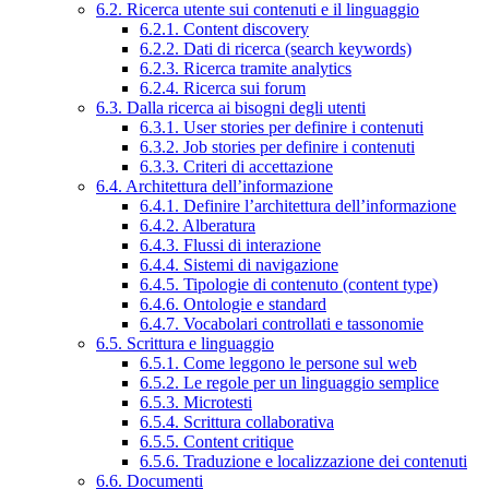
6.2. Ricerca utente sui contenuti e il linguaggio
6.2.1. Content discovery
6.2.2. Dati di ricerca (search keywords)
6.2.3. Ricerca tramite analytics
6.2.4. Ricerca sui forum
6.3. Dalla ricerca ai bisogni degli utenti
6.3.1. User stories per definire i contenuti
6.3.2. Job stories per definire i contenuti
6.3.3. Criteri di accettazione
6.4. Architettura dell’informazione
6.4.1. Definire l’architettura dell’informazione
6.4.2. Alberatura
6.4.3. Flussi di interazione
6.4.4. Sistemi di navigazione
6.4.5. Tipologie di contenuto (content type)
6.4.6. Ontologie e standard
6.4.7. Vocabolari controllati e tassonomie
6.5. Scrittura e linguaggio
6.5.1. Come leggono le persone sul web
6.5.2. Le regole per un linguaggio semplice
6.5.3. Microtesti
6.5.4. Scrittura collaborativa
6.5.5. Content critique
6.5.6. Traduzione e localizzazione dei contenuti
6.6. Documenti