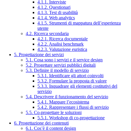
4.1.1. Interviste
4.1.2. Questionari
4.1.3. Test di usabilità
4.1.4. Web analytics
4.1.5. Strumenti di mappatura dell’esperienza
utente
4.2. Ricerca secondaria
4.2.1. Ricerca documentale
4.2.2. Analisi benchmark
4.2.3. Valutazione euristica
5. Progettazione dei servizi
5.1. Cosa sono i servizi e il service design
5.2. Progettare servizi pubblici digitali
5.3. Definire il modello di servizio
5.3.1. Identificare gli attori coinvolti
5.3.2. Formulare la proposta di valore
5.3.3. Inquadrare gli elementi costitutivi del
servizio
5.4. Descrivere il funzionamento del servizio
5.4.1. Mappare l’ecosistema
5.4.2. Rappresentare i flussi di servizio
5.5. Co-progettare le soluzioni
5.5.1. Workshop di co-progettazione
6. Progettazione dei contenuti
6.1. Cos’è il content design