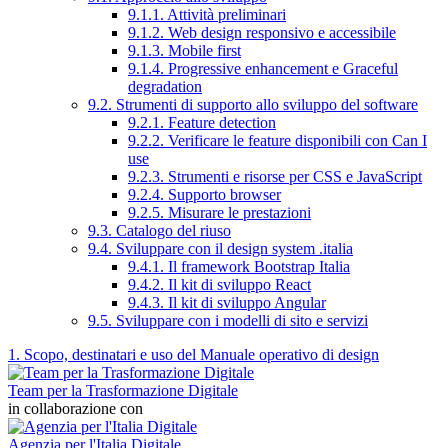
9.1.1. Attività preliminari
9.1.2. Web design responsivo e accessibile
9.1.3. Mobile first
9.1.4. Progressive enhancement e Graceful
degradation
9.2. Strumenti di supporto allo sviluppo del software
9.2.1. Feature detection
9.2.2. Verificare le feature disponibili con Can I
use
9.2.3. Strumenti e risorse per CSS e JavaScript
9.2.4. Supporto browser
9.2.5. Misurare le prestazioni
9.3. Catalogo del riuso
9.4. Sviluppare con il design system .italia
9.4.1. Il framework Bootstrap Italia
9.4.2. Il kit di sviluppo React
9.4.3. Il kit di sviluppo Angular
9.5. Sviluppare con i modelli di sito e servizi
1. Scopo, destinatari e uso del Manuale operativo di design
Team per la Trasformazione Digitale
in collaborazione con
Agenzia per l'Italia Digitale