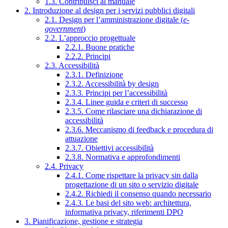
1.3. Contribuisci al manuale
2. Introduzione al design per i servizi pubblici digitali
2.1. Design per l’amministrazione digitale (
e-
government
)
2.2. L’approccio progettuale
2.2.1. Buone pratiche
2.2.2. Principi
2.3. Accessibilità
2.3.1. Definizione
2.3.2. Accessibilità by design
2.3.3. Principi per l’accessibilità
2.3.4. Linee guida e criteri di successo
2.3.5. Come rilasciare una dichiarazione di
accessibilità
2.3.6. Meccanismo di feedback e procedura di
attuazione
2.3.7. Obiettivi accessibilità
2.3.8. Normativa e approfondimenti
2.4. Privacy
2.4.1. Come rispettare la privacy sin dalla
progettazione di un sito o servizio digitale
2.4.2. Richiedi il consenso quando necessario
2.4.3. Le basi del sito web: architettura,
informativa privacy, riferimenti DPO
3. Pianificazione, gestione e strategia