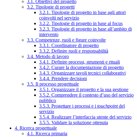
3.1. Obiettivi del progetto
3.2. Tipologie di progetti
3.2.1. Tipologie di progetto in base agli attori
coinvolti nel servizio
3.2.2. Tipologie di progetto in base al focus
3.2.3. Tipologie di progetto in base all’ambito di
intervento
3.3. Competenze, ruoli e figure coinvolte
3.3.1. Coordinatore di progetto
3.3.2. Definire ruoli e responsabilità
3.4. Metodo di lavoro
3.4.1. Definire processi, strumenti e rituali
3.4.2. Curare la documentazione di progetto
3.4.3. Organizzare tavoli tecnici collaborativi
3.4.4. Prendere decisioni
3.5. Il processo progettuale
3.5.1. Organizzare il progetto e la sua gestione
3.5.2. Comprendere il contesto d’uso del servizio
pubblico
3.5.3. Progettare i processi e i
touchpoint
del
servizio
3.5.4. Realizzare l’interfaccia utente del servizio
3.5.5. Validare la soluzione ottenuta
4. Ricerca progettuale
4.1. Ricerca primaria