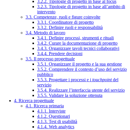
3.2.2. Tipologie di progetto in base al focus
3.2.3. Tipologie di progetto in base all’ambito di
intervento
3.3. Competenze, ruoli e figure coinvolte
3.3.1. Coordinatore di progetto
3.3.2. Definire ruoli e responsabilità
3.4. Metodo di lavoro
3.4.1. Definire processi, strumenti e rituali
3.4.2. Curare la documentazione di progetto
3.4.3. Organizzare tavoli tecnici collaborativi
3.4.4. Prendere decisioni
3.5. Il processo progettuale
3.5.1. Organizzare il progetto e la sua gestione
3.5.2. Comprendere il contesto d’uso del servizio
pubblico
3.5.3. Progettare i processi e i
touchpoint
del
servizio
3.5.4. Realizzare l’interfaccia utente del servizio
3.5.5. Validare la soluzione ottenuta
4. Ricerca progettuale
4.1. Ricerca primaria
4.1.1. Interviste
4.1.2. Questionari
4.1.3. Test di usabilità
4.1.4. Web analytics