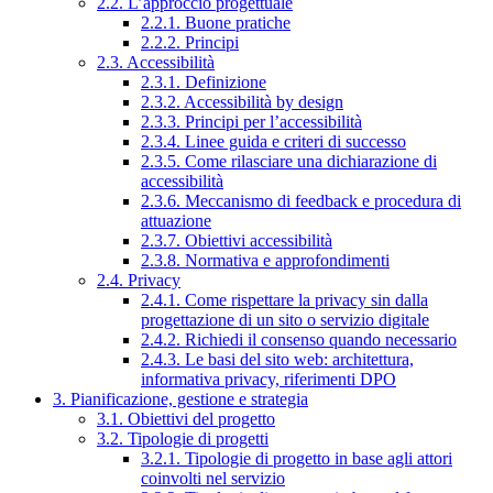
2.2. L’approccio progettuale
2.2.1. Buone pratiche
2.2.2. Principi
2.3. Accessibilità
2.3.1. Definizione
2.3.2. Accessibilità by design
2.3.3. Principi per l’accessibilità
2.3.4. Linee guida e criteri di successo
2.3.5. Come rilasciare una dichiarazione di
accessibilità
2.3.6. Meccanismo di feedback e procedura di
attuazione
2.3.7. Obiettivi accessibilità
2.3.8. Normativa e approfondimenti
2.4. Privacy
2.4.1. Come rispettare la privacy sin dalla
progettazione di un sito o servizio digitale
2.4.2. Richiedi il consenso quando necessario
2.4.3. Le basi del sito web: architettura,
informativa privacy, riferimenti DPO
3. Pianificazione, gestione e strategia
3.1. Obiettivi del progetto
3.2. Tipologie di progetti
3.2.1. Tipologie di progetto in base agli attori
coinvolti nel servizio