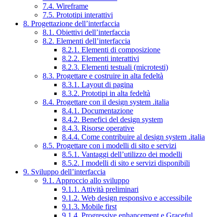
7.4. Wireframe
7.5. Prototipi interattivi
8. Progettazione dell’interfaccia
8.1. Obiettivi dell’interfaccia
8.2. Elementi dell’interfaccia
8.2.1. Elementi di composizione
8.2.2. Elementi interattivi
8.2.3. Elementi testuali (microtesti)
8.3. Progettare e costruire in alta fedeltà
8.3.1. Layout di pagina
8.3.2. Prototipi in alta fedeltà
8.4. Progettare con il design system .italia
8.4.1. Documentazione
8.4.2. Benefici del design system
8.4.3. Risorse operative
8.4.4. Come contribuire al design system .italia
8.5. Progettare con i modelli di sito e servizi
8.5.1. Vantaggi dell’utilizzo dei modelli
8.5.2. I modelli di sito e servizi disponibili
9. Sviluppo dell’interfaccia
9.1. Approccio allo sviluppo
9.1.1. Attività preliminari
9.1.2. Web design responsivo e accessibile
9.1.3. Mobile first
9.1.4. Progressive enhancement e Graceful