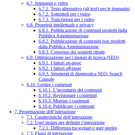
6.7. Immagini e video
6.7.1. Testo alternativo (alt text) per le immagini
6.7.2. Sottotitoli per i video
6.7.3. Trascrizioni per i video
6.8. Proprietà intellettuale e privacy
6.8.1. Pubblicazione di contenuti prodotti dalla
Pubblica Amministrazione
6.8.2. Pubblicazione di contenuti non prodotti
dalla Pubblica Amministrazione
6.8.3. Consenso dei soggetti ritratti
6.9. Ottimizzazione per i motori di ricerca (SEO)
6.9.1. I fattori
on-page
6.9.2. I fattori
off-page
6.9.3. Strumenti di diagnostica SEO: Search
Console
6.10. Gestire i contenuti
6.10.1. L’inventario dei contenuti
6.10.2. Revisionare i contenuti
6.10.3. Migrare i contenuti
6.10.4. Pubblicare i contenuti
7. Progettazione dell’interazione
7.1. Caratteristiche dell’interazione
7.2. User stories per definire l’interazione
7.2.1. Differenza tra scenari e user stories
7.3. Flussi di interazione