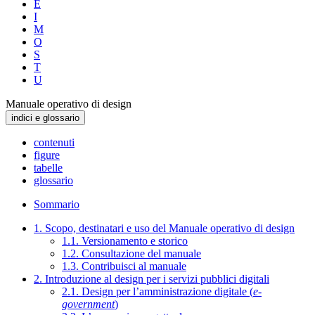
E
I
M
O
S
T
U
Manuale operativo di design
indici e glossario
contenuti
figure
tabelle
glossario
Sommario
1. Scopo, destinatari e uso del Manuale operativo di design
1.1. Versionamento e storico
1.2. Consultazione del manuale
1.3. Contribuisci al manuale
2. Introduzione al design per i servizi pubblici digitali
2.1. Design per l’amministrazione digitale (
e-
government
)