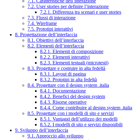
7.1. Caratteristiche dell’interazione
7.2. User stories per definire l’interazione
7.2.1. Differenza tra scenari e user stories
7.3. Flussi di interazione
7.4. Wireframe
7.5. Prototipi interattivi
8. Progettazione dell’interfaccia
8.1. Obiettivi dell’interfaccia
8.2. Elementi dell’interfaccia
8.2.1. Elementi di composizione
8.2.2. Elementi interattivi
8.2.3. Elementi testuali (microtesti)
8.3. Progettare e costruire in alta fedeltà
8.3.1. Layout di pagina
8.3.2. Prototipi in alta fedeltà
8.4. Progettare con il design system .italia
8.4.1. Documentazione
8.4.2. Benefici del design system
8.4.3. Risorse operative
8.4.4. Come contribuire al design system .italia
8.5. Progettare con i modelli di sito e servizi
8.5.1. Vantaggi dell’utilizzo dei modelli
8.5.2. I modelli di sito e servizi disponibili
9. Sviluppo dell’interfaccia
9.1. Approccio allo sviluppo