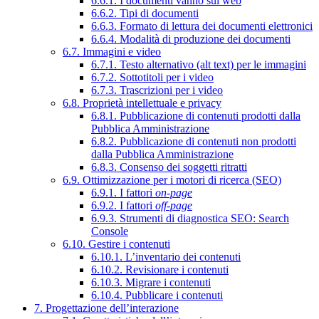
6.6.1. I documenti vanno sul web
6.6.2. Tipi di documenti
6.6.3. Formato di lettura dei documenti elettronici
6.6.4. Modalità di produzione dei documenti
6.7. Immagini e video
6.7.1. Testo alternativo (alt text) per le immagini
6.7.2. Sottotitoli per i video
6.7.3. Trascrizioni per i video
6.8. Proprietà intellettuale e privacy
6.8.1. Pubblicazione di contenuti prodotti dalla
Pubblica Amministrazione
6.8.2. Pubblicazione di contenuti non prodotti
dalla Pubblica Amministrazione
6.8.3. Consenso dei soggetti ritratti
6.9. Ottimizzazione per i motori di ricerca (SEO)
6.9.1. I fattori
on-page
6.9.2. I fattori
off-page
6.9.3. Strumenti di diagnostica SEO: Search
Console
6.10. Gestire i contenuti
6.10.1. L’inventario dei contenuti
6.10.2. Revisionare i contenuti
6.10.3. Migrare i contenuti
6.10.4. Pubblicare i contenuti
7. Progettazione dell’interazione