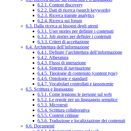
6.2.1. Content discovery
6.2.2. Dati di ricerca (search keywords)
6.2.3. Ricerca tramite analytics
6.2.4. Ricerca sui forum
6.3. Dalla ricerca ai bisogni degli utenti
6.3.1. User stories per definire i contenuti
6.3.2. Job stories per definire i contenuti
6.3.3. Criteri di accettazione
6.4. Architettura dell’informazione
6.4.1. Definire l’architettura dell’informazione
6.4.2. Alberatura
6.4.3. Flussi di interazione
6.4.4. Sistemi di navigazione
6.4.5. Tipologie di contenuto (content type)
6.4.6. Ontologie e standard
6.4.7. Vocabolari controllati e tassonomie
6.5. Scrittura e linguaggio
6.5.1. Come leggono le persone sul web
6.5.2. Le regole per un linguaggio semplice
6.5.3. Microtesti
6.5.4. Scrittura collaborativa
6.5.5. Content critique
6.5.6. Traduzione e localizzazione dei contenuti
6.6. Documenti