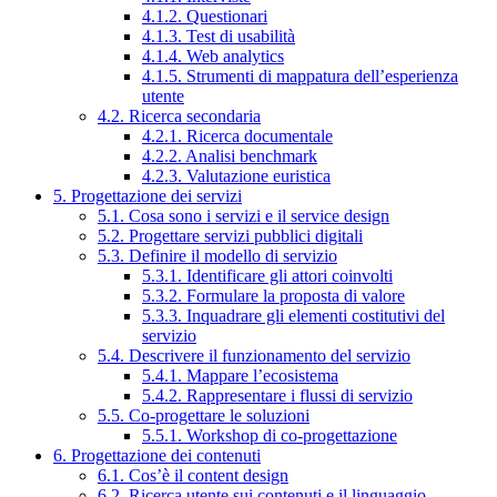
4.1.2. Questionari
4.1.3. Test di usabilità
4.1.4. Web analytics
4.1.5. Strumenti di mappatura dell’esperienza
utente
4.2. Ricerca secondaria
4.2.1. Ricerca documentale
4.2.2. Analisi benchmark
4.2.3. Valutazione euristica
5. Progettazione dei servizi
5.1. Cosa sono i servizi e il service design
5.2. Progettare servizi pubblici digitali
5.3. Definire il modello di servizio
5.3.1. Identificare gli attori coinvolti
5.3.2. Formulare la proposta di valore
5.3.3. Inquadrare gli elementi costitutivi del
servizio
5.4. Descrivere il funzionamento del servizio
5.4.1. Mappare l’ecosistema
5.4.2. Rappresentare i flussi di servizio
5.5. Co-progettare le soluzioni
5.5.1. Workshop di co-progettazione
6. Progettazione dei contenuti
6.1. Cos’è il content design
6.2. Ricerca utente sui contenuti e il linguaggio