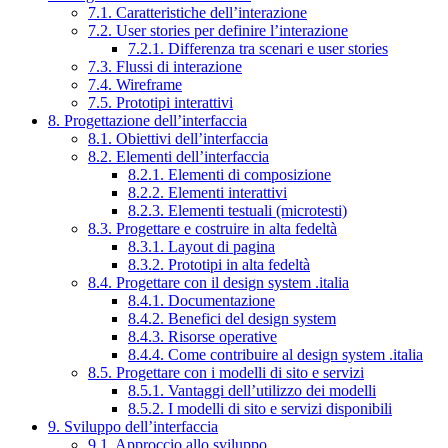
7.1. Caratteristiche dell’interazione
7.2. User stories per definire l’interazione
7.2.1. Differenza tra scenari e user stories
7.3. Flussi di interazione
7.4. Wireframe
7.5. Prototipi interattivi
8. Progettazione dell’interfaccia
8.1. Obiettivi dell’interfaccia
8.2. Elementi dell’interfaccia
8.2.1. Elementi di composizione
8.2.2. Elementi interattivi
8.2.3. Elementi testuali (microtesti)
8.3. Progettare e costruire in alta fedeltà
8.3.1. Layout di pagina
8.3.2. Prototipi in alta fedeltà
8.4. Progettare con il design system .italia
8.4.1. Documentazione
8.4.2. Benefici del design system
8.4.3. Risorse operative
8.4.4. Come contribuire al design system .italia
8.5. Progettare con i modelli di sito e servizi
8.5.1. Vantaggi dell’utilizzo dei modelli
8.5.2. I modelli di sito e servizi disponibili
9. Sviluppo dell’interfaccia
9.1. Approccio allo sviluppo