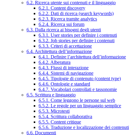
6.2. Ricerca utente sui contenuti e il linguaggio
6.2.1. Content discovery
6.2.2. Dati di ricerca (search keywords)
6.2.3. Ricerca tramite analytics
6.2.4. Ricerca sui forum
6.3. Dalla ricerca ai bisogni degli utenti
6.3.1. User stories per definire i contenuti
6.3.2. Job stories per definire i contenuti
6.3.3. Criteri di accettazione
6.4. Architettura dell’informazione
6.4.1. Definire l’architettura dell’informazione
6.4.2. Alberatura
6.4.3. Flussi di interazione
6.4.4. Sistemi di navigazione
6.4.5. Tipologie di contenuto (content type)
6.4.6. Ontologie e standard
6.4.7. Vocabolari controllati e tassonomie
6.5. Scrittura e linguaggio
6.5.1. Come leggono le persone sul web
6.5.2. Le regole per un linguaggio semplice
6.5.3. Microtesti
6.5.4. Scrittura collaborativa
6.5.5. Content critique
6.5.6. Traduzione e localizzazione dei contenuti
6.6. Documenti