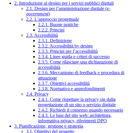
2. Introduzione al design per i servizi pubblici digitali
2.1. Design per l’amministrazione digitale (
e-
government
)
2.2. L’approccio progettuale
2.2.1. Buone pratiche
2.2.2. Principi
2.3. Accessibilità
2.3.1. Definizione
2.3.2. Accessibilità by design
2.3.3. Principi per l’accessibilità
2.3.4. Linee guida e criteri di successo
2.3.5. Come rilasciare una dichiarazione di
accessibilità
2.3.6. Meccanismo di feedback e procedura di
attuazione
2.3.7. Obiettivi accessibilità
2.3.8. Normativa e approfondimenti
2.4. Privacy
2.4.1. Come rispettare la privacy sin dalla
progettazione di un sito o servizio digitale
2.4.2. Richiedi il consenso quando necessario
2.4.3. Le basi del sito web: architettura,
informativa privacy, riferimenti DPO
3. Pianificazione, gestione e strategia
3.1. Obiettivi del progetto