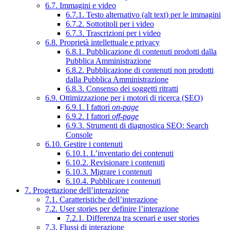
6.7. Immagini e video
6.7.1. Testo alternativo (alt text) per le immagini
6.7.2. Sottotitoli per i video
6.7.3. Trascrizioni per i video
6.8. Proprietà intellettuale e privacy
6.8.1. Pubblicazione di contenuti prodotti dalla
Pubblica Amministrazione
6.8.2. Pubblicazione di contenuti non prodotti
dalla Pubblica Amministrazione
6.8.3. Consenso dei soggetti ritratti
6.9. Ottimizzazione per i motori di ricerca (SEO)
6.9.1. I fattori
on-page
6.9.2. I fattori
off-page
6.9.3. Strumenti di diagnostica SEO: Search
Console
6.10. Gestire i contenuti
6.10.1. L’inventario dei contenuti
6.10.2. Revisionare i contenuti
6.10.3. Migrare i contenuti
6.10.4. Pubblicare i contenuti
7. Progettazione dell’interazione
7.1. Caratteristiche dell’interazione
7.2. User stories per definire l’interazione
7.2.1. Differenza tra scenari e user stories
7.3. Flussi di interazione