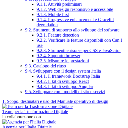
9.1.1. Attività preliminari
9.1.2. Web design responsivo e accessibile
9.1.3. Mobile first
9.1.4. Progressive enhancement e Graceful
degradation
9.2. Strumenti di supporto allo sviluppo del software
9.2.1. Feature detection
9.2.2. Verificare le feature disponibili con Can I
use
9.2.3. Strumenti e risorse per CSS e JavaScript
9.2.4. Supporto browser
9.2.5. Misurare le prestazioni
9.3. Catalogo del riuso
9.4. Sviluppare con il design system .italia
9.4.1. Il framework Bootstrap Italia
9.4.2. Il kit di sviluppo React
9.4.3. Il kit di sviluppo Angular
9.5. Sviluppare con i modelli di sito e servizi
1. Scopo, destinatari e uso del Manuale operativo di design
Team per la Trasformazione Digitale
in collaborazione con
Agenzia per l'Italia Digitale