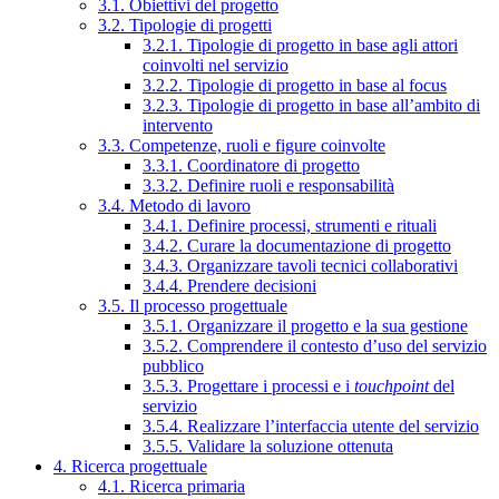
3.1. Obiettivi del progetto
3.2. Tipologie di progetti
3.2.1. Tipologie di progetto in base agli attori
coinvolti nel servizio
3.2.2. Tipologie di progetto in base al focus
3.2.3. Tipologie di progetto in base all’ambito di
intervento
3.3. Competenze, ruoli e figure coinvolte
3.3.1. Coordinatore di progetto
3.3.2. Definire ruoli e responsabilità
3.4. Metodo di lavoro
3.4.1. Definire processi, strumenti e rituali
3.4.2. Curare la documentazione di progetto
3.4.3. Organizzare tavoli tecnici collaborativi
3.4.4. Prendere decisioni
3.5. Il processo progettuale
3.5.1. Organizzare il progetto e la sua gestione
3.5.2. Comprendere il contesto d’uso del servizio
pubblico
3.5.3. Progettare i processi e i
touchpoint
del
servizio
3.5.4. Realizzare l’interfaccia utente del servizio
3.5.5. Validare la soluzione ottenuta
4. Ricerca progettuale
4.1. Ricerca primaria