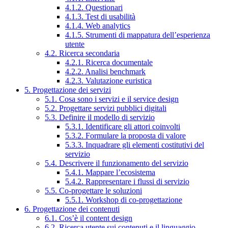
4.1.2. Questionari
4.1.3. Test di usabilità
4.1.4. Web analytics
4.1.5. Strumenti di mappatura dell’esperienza
utente
4.2. Ricerca secondaria
4.2.1. Ricerca documentale
4.2.2. Analisi benchmark
4.2.3. Valutazione euristica
5. Progettazione dei servizi
5.1. Cosa sono i servizi e il service design
5.2. Progettare servizi pubblici digitali
5.3. Definire il modello di servizio
5.3.1. Identificare gli attori coinvolti
5.3.2. Formulare la proposta di valore
5.3.3. Inquadrare gli elementi costitutivi del
servizio
5.4. Descrivere il funzionamento del servizio
5.4.1. Mappare l’ecosistema
5.4.2. Rappresentare i flussi di servizio
5.5. Co-progettare le soluzioni
5.5.1. Workshop di co-progettazione
6. Progettazione dei contenuti
6.1. Cos’è il content design
6.2. Ricerca utente sui contenuti e il linguaggio