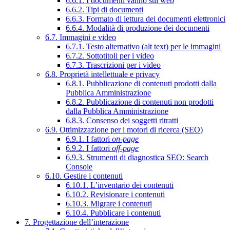
6.6.1. I documenti vanno sul web
6.6.2. Tipi di documenti
6.6.3. Formato di lettura dei documenti elettronici
6.6.4. Modalità di produzione dei documenti
6.7. Immagini e video
6.7.1. Testo alternativo (alt text) per le immagini
6.7.2. Sottotitoli per i video
6.7.3. Trascrizioni per i video
6.8. Proprietà intellettuale e privacy
6.8.1. Pubblicazione di contenuti prodotti dalla
Pubblica Amministrazione
6.8.2. Pubblicazione di contenuti non prodotti
dalla Pubblica Amministrazione
6.8.3. Consenso dei soggetti ritratti
6.9. Ottimizzazione per i motori di ricerca (SEO)
6.9.1. I fattori
on-page
6.9.2. I fattori
off-page
6.9.3. Strumenti di diagnostica SEO: Search
Console
6.10. Gestire i contenuti
6.10.1. L’inventario dei contenuti
6.10.2. Revisionare i contenuti
6.10.3. Migrare i contenuti
6.10.4. Pubblicare i contenuti
7. Progettazione dell’interazione