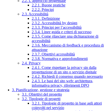
2.2. L’approccio progettuale
2.2.1. Buone pratiche
2.2.2. Principi
2.3. Accessibilità
2.3.1. Definizione
2.3.2. Accessibilità by design
2.3.3. Principi per l’accessibilità
2.3.4. Linee guida e criteri di successo
2.3.5. Come rilasciare una dichiarazione di
accessibilità
2.3.6. Meccanismo di feedback e procedura di
attuazione
2.3.7. Obiettivi accessibilità
2.3.8. Normativa e approfondimenti
2.4. Privacy
2.4.1. Come rispettare la privacy sin dalla
progettazione di un sito o servizio digitale
2.4.2. Richiedi il consenso quando necessario
2.4.3. Le basi del sito web: architettura,
informativa privacy, riferimenti DPO
3. Pianificazione, gestione e strategia
3.1. Obiettivi del progetto
3.2. Tipologie di progetti
3.2.1. Tipologie di progetto in base agli attori
coinvolti nel servizio