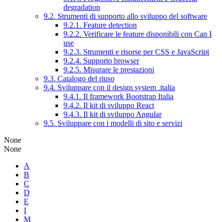
degradation
9.2. Strumenti di supporto allo sviluppo del software
9.2.1. Feature detection
9.2.2. Verificare le feature disponibili con Can I
use
9.2.3. Strumenti e risorse per CSS e JavaScript
9.2.4. Supporto browser
9.2.5. Misurare le prestazioni
9.3. Catalogo del riuso
9.4. Sviluppare con il design system .italia
9.4.1. Il framework Bootstrap Italia
9.4.2. Il kit di sviluppo React
9.4.3. Il kit di sviluppo Angular
9.5. Sviluppare con i modelli di sito e servizi
None
None
A
B
C
D
E
I
M