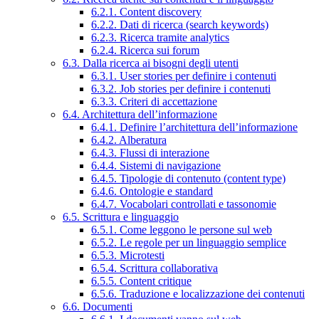
6.2.1. Content discovery
6.2.2. Dati di ricerca (search keywords)
6.2.3. Ricerca tramite analytics
6.2.4. Ricerca sui forum
6.3. Dalla ricerca ai bisogni degli utenti
6.3.1. User stories per definire i contenuti
6.3.2. Job stories per definire i contenuti
6.3.3. Criteri di accettazione
6.4. Architettura dell’informazione
6.4.1. Definire l’architettura dell’informazione
6.4.2. Alberatura
6.4.3. Flussi di interazione
6.4.4. Sistemi di navigazione
6.4.5. Tipologie di contenuto (content type)
6.4.6. Ontologie e standard
6.4.7. Vocabolari controllati e tassonomie
6.5. Scrittura e linguaggio
6.5.1. Come leggono le persone sul web
6.5.2. Le regole per un linguaggio semplice
6.5.3. Microtesti
6.5.4. Scrittura collaborativa
6.5.5. Content critique
6.5.6. Traduzione e localizzazione dei contenuti
6.6. Documenti