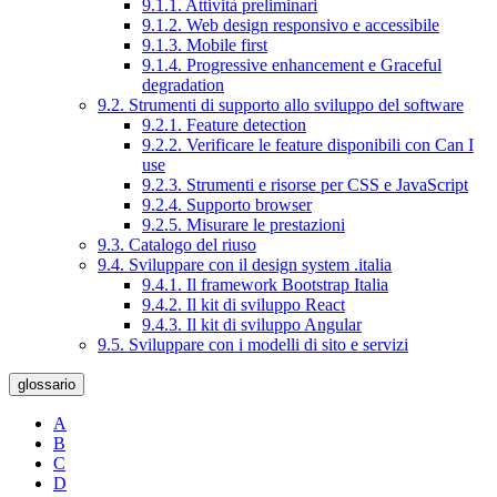
9.1.1. Attività preliminari
9.1.2. Web design responsivo e accessibile
9.1.3. Mobile first
9.1.4. Progressive enhancement e Graceful
degradation
9.2. Strumenti di supporto allo sviluppo del software
9.2.1. Feature detection
9.2.2. Verificare le feature disponibili con Can I
use
9.2.3. Strumenti e risorse per CSS e JavaScript
9.2.4. Supporto browser
9.2.5. Misurare le prestazioni
9.3. Catalogo del riuso
9.4. Sviluppare con il design system .italia
9.4.1. Il framework Bootstrap Italia
9.4.2. Il kit di sviluppo React
9.4.3. Il kit di sviluppo Angular
9.5. Sviluppare con i modelli di sito e servizi
glossario
A
B
C
D