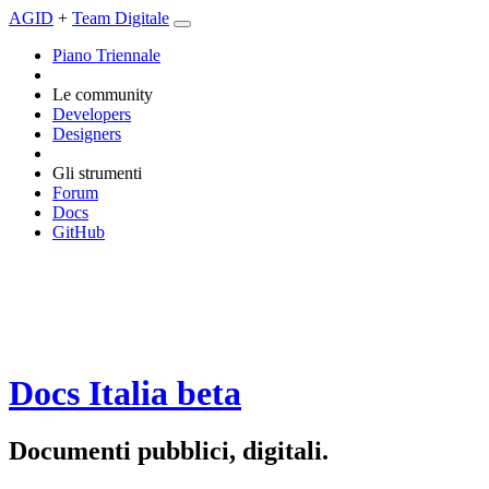
AGID
+
Team Digitale
Piano Triennale
Le community
Developers
Designers
Gli strumenti
Forum
Docs
GitHub
Docs Italia
beta
Documenti pubblici, digitali.