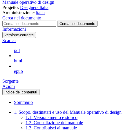
Manuale operativo di design
Progetto:
Designers Italia
Amministrazione:
italia
Cerca nel documento
Cerca nel documento
Informazioni
versione-corrente
Scarica
pdf
html
epub
Sorgente
Azioni
indice dei contenuti
Sommario
1. Scopo, destinatari e uso del Manuale operativo di design
1.1. Versionamento e storico
1.2. Consultazione del manuale
1.3. Contribuisci al manuale