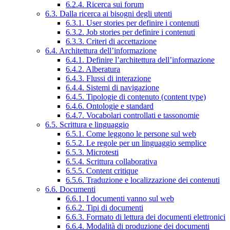
6.2.4. Ricerca sui forum
6.3. Dalla ricerca ai bisogni degli utenti
6.3.1. User stories per definire i contenuti
6.3.2. Job stories per definire i contenuti
6.3.3. Criteri di accettazione
6.4. Architettura dell’informazione
6.4.1. Definire l’architettura dell’informazione
6.4.2. Alberatura
6.4.3. Flussi di interazione
6.4.4. Sistemi di navigazione
6.4.5. Tipologie di contenuto (content type)
6.4.6. Ontologie e standard
6.4.7. Vocabolari controllati e tassonomie
6.5. Scrittura e linguaggio
6.5.1. Come leggono le persone sul web
6.5.2. Le regole per un linguaggio semplice
6.5.3. Microtesti
6.5.4. Scrittura collaborativa
6.5.5. Content critique
6.5.6. Traduzione e localizzazione dei contenuti
6.6. Documenti
6.6.1. I documenti vanno sul web
6.6.2. Tipi di documenti
6.6.3. Formato di lettura dei documenti elettronici
6.6.4. Modalità di produzione dei documenti