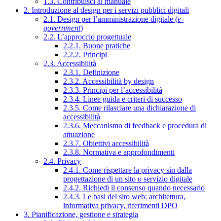
1.3. Contribuisci al manuale
2. Introduzione al design per i servizi pubblici digitali
2.1. Design per l’amministrazione digitale (
e-
government
)
2.2. L’approccio progettuale
2.2.1. Buone pratiche
2.2.2. Principi
2.3. Accessibilità
2.3.1. Definizione
2.3.2. Accessibilità by design
2.3.3. Principi per l’accessibilità
2.3.4. Linee guida e criteri di successo
2.3.5. Come rilasciare una dichiarazione di
accessibilità
2.3.6. Meccanismo di feedback e procedura di
attuazione
2.3.7. Obiettivi accessibilità
2.3.8. Normativa e approfondimenti
2.4. Privacy
2.4.1. Come rispettare la privacy sin dalla
progettazione di un sito o servizio digitale
2.4.2. Richiedi il consenso quando necessario
2.4.3. Le basi del sito web: architettura,
informativa privacy, riferimenti DPO
3. Pianificazione, gestione e strategia