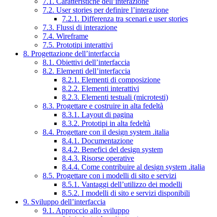
7.1. Caratteristiche dell’interazione
7.2. User stories per definire l’interazione
7.2.1. Differenza tra scenari e user stories
7.3. Flussi di interazione
7.4. Wireframe
7.5. Prototipi interattivi
8. Progettazione dell’interfaccia
8.1. Obiettivi dell’interfaccia
8.2. Elementi dell’interfaccia
8.2.1. Elementi di composizione
8.2.2. Elementi interattivi
8.2.3. Elementi testuali (microtesti)
8.3. Progettare e costruire in alta fedeltà
8.3.1. Layout di pagina
8.3.2. Prototipi in alta fedeltà
8.4. Progettare con il design system .italia
8.4.1. Documentazione
8.4.2. Benefici del design system
8.4.3. Risorse operative
8.4.4. Come contribuire al design system .italia
8.5. Progettare con i modelli di sito e servizi
8.5.1. Vantaggi dell’utilizzo dei modelli
8.5.2. I modelli di sito e servizi disponibili
9. Sviluppo dell’interfaccia
9.1. Approccio allo sviluppo