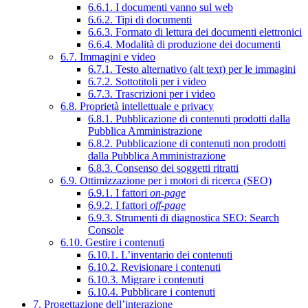
6.6.1. I documenti vanno sul web
6.6.2. Tipi di documenti
6.6.3. Formato di lettura dei documenti elettronici
6.6.4. Modalità di produzione dei documenti
6.7. Immagini e video
6.7.1. Testo alternativo (alt text) per le immagini
6.7.2. Sottotitoli per i video
6.7.3. Trascrizioni per i video
6.8. Proprietà intellettuale e privacy
6.8.1. Pubblicazione di contenuti prodotti dalla
Pubblica Amministrazione
6.8.2. Pubblicazione di contenuti non prodotti
dalla Pubblica Amministrazione
6.8.3. Consenso dei soggetti ritratti
6.9. Ottimizzazione per i motori di ricerca (SEO)
6.9.1. I fattori
on-page
6.9.2. I fattori
off-page
6.9.3. Strumenti di diagnostica SEO: Search
Console
6.10. Gestire i contenuti
6.10.1. L’inventario dei contenuti
6.10.2. Revisionare i contenuti
6.10.3. Migrare i contenuti
6.10.4. Pubblicare i contenuti
7. Progettazione dell’interazione