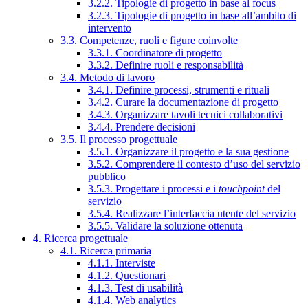
3.2.2. Tipologie di progetto in base al focus
3.2.3. Tipologie di progetto in base all’ambito di
intervento
3.3. Competenze, ruoli e figure coinvolte
3.3.1. Coordinatore di progetto
3.3.2. Definire ruoli e responsabilità
3.4. Metodo di lavoro
3.4.1. Definire processi, strumenti e rituali
3.4.2. Curare la documentazione di progetto
3.4.3. Organizzare tavoli tecnici collaborativi
3.4.4. Prendere decisioni
3.5. Il processo progettuale
3.5.1. Organizzare il progetto e la sua gestione
3.5.2. Comprendere il contesto d’uso del servizio
pubblico
3.5.3. Progettare i processi e i
touchpoint
del
servizio
3.5.4. Realizzare l’interfaccia utente del servizio
3.5.5. Validare la soluzione ottenuta
4. Ricerca progettuale
4.1. Ricerca primaria
4.1.1. Interviste
4.1.2. Questionari
4.1.3. Test di usabilità
4.1.4. Web analytics