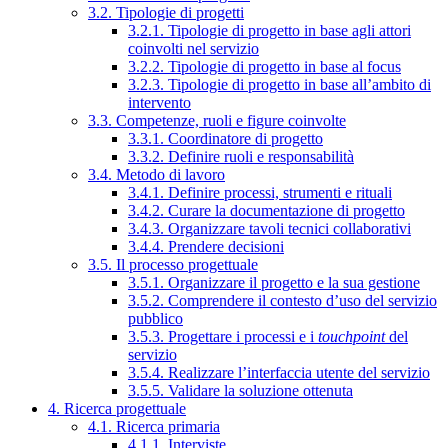
3.2. Tipologie di progetti
3.2.1. Tipologie di progetto in base agli attori
coinvolti nel servizio
3.2.2. Tipologie di progetto in base al focus
3.2.3. Tipologie di progetto in base all’ambito di
intervento
3.3. Competenze, ruoli e figure coinvolte
3.3.1. Coordinatore di progetto
3.3.2. Definire ruoli e responsabilità
3.4. Metodo di lavoro
3.4.1. Definire processi, strumenti e rituali
3.4.2. Curare la documentazione di progetto
3.4.3. Organizzare tavoli tecnici collaborativi
3.4.4. Prendere decisioni
3.5. Il processo progettuale
3.5.1. Organizzare il progetto e la sua gestione
3.5.2. Comprendere il contesto d’uso del servizio
pubblico
3.5.3. Progettare i processi e i
touchpoint
del
servizio
3.5.4. Realizzare l’interfaccia utente del servizio
3.5.5. Validare la soluzione ottenuta
4. Ricerca progettuale
4.1. Ricerca primaria
4.1.1. Interviste