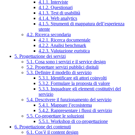
4.1.1. Interviste
4.1.2. Questionari
4.1.3. Test di usabilità
4.1.4. Web analytics
4.1.5. Strumenti di mappatura dell’esperienza
utente
4.2. Ricerca secondaria
4.2.1. Ricerca documentale
4.2.2. Analisi benchmark
4.2.3. Valutazione euristica
5. Progettazione dei servizi
5.1. Cosa sono i servizi e il service design
5.2. Progettare servizi pubblici digitali
5.3. Definire il modello di servizio
5.3.1. Identificare gli attori coinvolti
5.3.2. Formulare la proposta di valore
5.3.3. Inquadrare gli elementi costitutivi del
servizio
5.4. Descrivere il funzionamento del servizio
5.4.1. Mappare l’ecosistema
5.4.2. Rappresentare i flussi di servizio
5.5. Co-progettare le soluzioni
5.5.1. Workshop di co-progettazione
6. Progettazione dei contenuti
6.1. Cos’è il content design