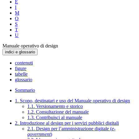
E
I
M
O
S
T
U
Manuale operativo di design
indici e glossario
contenuti
figure
tabelle
glossario
Sommario
1. Scopo, destinatari e uso del Manuale operativo di design
1.1. Versionamento e storico
1.2. Consultazione del manuale
1.3. Contribuisci al manuale
2. Introduzione al design per i servizi pubblici digitali
2.1. Design per l’amministrazione digitale (
e-
government
)