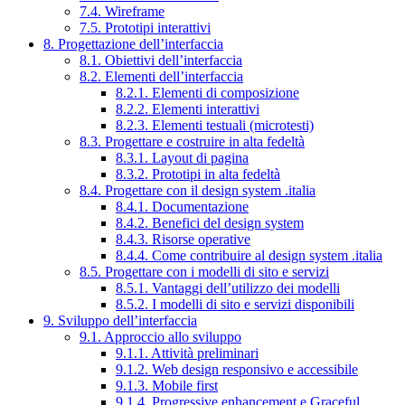
7.4. Wireframe
7.5. Prototipi interattivi
8. Progettazione dell’interfaccia
8.1. Obiettivi dell’interfaccia
8.2. Elementi dell’interfaccia
8.2.1. Elementi di composizione
8.2.2. Elementi interattivi
8.2.3. Elementi testuali (microtesti)
8.3. Progettare e costruire in alta fedeltà
8.3.1. Layout di pagina
8.3.2. Prototipi in alta fedeltà
8.4. Progettare con il design system .italia
8.4.1. Documentazione
8.4.2. Benefici del design system
8.4.3. Risorse operative
8.4.4. Come contribuire al design system .italia
8.5. Progettare con i modelli di sito e servizi
8.5.1. Vantaggi dell’utilizzo dei modelli
8.5.2. I modelli di sito e servizi disponibili
9. Sviluppo dell’interfaccia
9.1. Approccio allo sviluppo
9.1.1. Attività preliminari
9.1.2. Web design responsivo e accessibile
9.1.3. Mobile first
9.1.4. Progressive enhancement e Graceful