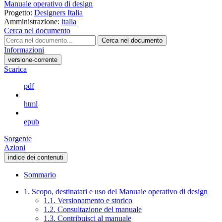
Manuale operativo di design
Progetto:
Designers Italia
Amministrazione:
italia
Cerca nel documento
Cerca nel documento
Informazioni
versione-corrente
Scarica
pdf
html
epub
Sorgente
Azioni
indice dei contenuti
Sommario
1. Scopo, destinatari e uso del Manuale operativo di design
1.1. Versionamento e storico
1.2. Consultazione del manuale
1.3. Contribuisci al manuale