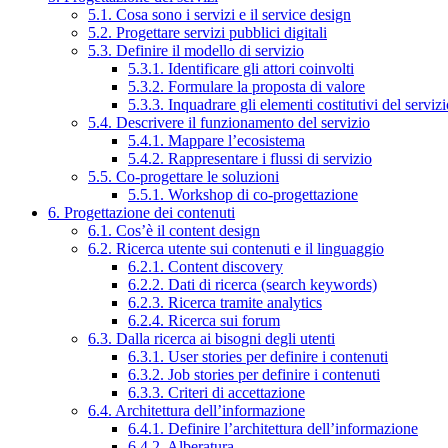
5.1. Cosa sono i servizi e il service design
5.2. Progettare servizi pubblici digitali
5.3. Definire il modello di servizio
5.3.1. Identificare gli attori coinvolti
5.3.2. Formulare la proposta di valore
5.3.3. Inquadrare gli elementi costitutivi del serviz
5.4. Descrivere il funzionamento del servizio
5.4.1. Mappare l’ecosistema
5.4.2. Rappresentare i flussi di servizio
5.5. Co-progettare le soluzioni
5.5.1. Workshop di co-progettazione
6. Progettazione dei contenuti
6.1. Cos’è il content design
6.2. Ricerca utente sui contenuti e il linguaggio
6.2.1. Content discovery
6.2.2. Dati di ricerca (search keywords)
6.2.3. Ricerca tramite analytics
6.2.4. Ricerca sui forum
6.3. Dalla ricerca ai bisogni degli utenti
6.3.1. User stories per definire i contenuti
6.3.2. Job stories per definire i contenuti
6.3.3. Criteri di accettazione
6.4. Architettura dell’informazione
6.4.1. Definire l’architettura dell’informazione
6.4.2. Alberatura