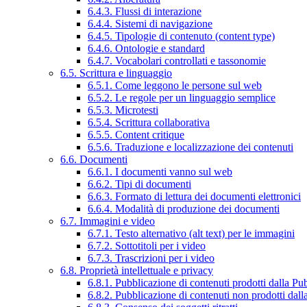
6.4.3. Flussi di interazione
6.4.4. Sistemi di navigazione
6.4.5. Tipologie di contenuto (content type)
6.4.6. Ontologie e standard
6.4.7. Vocabolari controllati e tassonomie
6.5. Scrittura e linguaggio
6.5.1. Come leggono le persone sul web
6.5.2. Le regole per un linguaggio semplice
6.5.3. Microtesti
6.5.4. Scrittura collaborativa
6.5.5. Content critique
6.5.6. Traduzione e localizzazione dei contenuti
6.6. Documenti
6.6.1. I documenti vanno sul web
6.6.2. Tipi di documenti
6.6.3. Formato di lettura dei documenti elettronici
6.6.4. Modalità di produzione dei documenti
6.7. Immagini e video
6.7.1. Testo alternativo (alt text) per le immagini
6.7.2. Sottotitoli per i video
6.7.3. Trascrizioni per i video
6.8. Proprietà intellettuale e privacy
6.8.1. Pubblicazione di contenuti prodotti dalla P
6.8.2. Pubblicazione di contenuti non prodotti dal