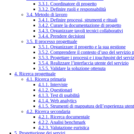
3.3.1. Coordinatore di progetto
3.3.2. Definire ruoli e responsabilità
3.4. Metodo di lavoro
3.4.1. Definire processi, strumenti e rituali
3.4.2. Curare la documentazione di progetto
3.4.3. Organizzare tavoli tecnici collaborativi
3.4.4. Prendere decisioni
3.5. Il processo progettuale
3.5.1. Organizzare il progetto e la sua gestione
3.5.2. Comprendere il contesto d’uso del servizio 
3.5.3. Progettare i processi e i
touchpoint
del servi
3.5.4. Realizzare l’interfaccia utente del servizio
3.5.5. Validare la soluzione ottenuta
4. Ricerca progettuale
4.1. Ricerca primaria
4.1.1. Interviste
4.1.2. Questionari
4.1.3. Test di usabilità
4.1.4. Web analytics
4.1.5. Strumenti di mappatura dell’esperienza uten
4.2. Ricerca secondaria
4.2.1. Ricerca documentale
4.2.2. Analisi benchmark
4.2.3. Valutazione euristica
5. Progettazione dei servizi