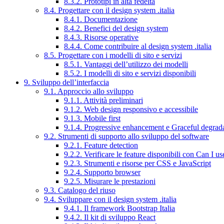
8.3.2. Prototipi in alta fedeltà
8.4. Progettare con il design system .italia
8.4.1. Documentazione
8.4.2. Benefici del design system
8.4.3. Risorse operative
8.4.4. Come contribuire al design system .italia
8.5. Progettare con i modelli di sito e servizi
8.5.1. Vantaggi dell’utilizzo dei modelli
8.5.2. I modelli di sito e servizi disponibili
9. Sviluppo dell’interfaccia
9.1. Approccio allo sviluppo
9.1.1. Attività preliminari
9.1.2. Web design responsivo e accessibile
9.1.3. Mobile first
9.1.4. Progressive enhancement e Graceful degrad
9.2. Strumenti di supporto allo sviluppo del software
9.2.1. Feature detection
9.2.2. Verificare le feature disponibili con Can I us
9.2.3. Strumenti e risorse per CSS e JavaScript
9.2.4. Supporto browser
9.2.5. Misurare le prestazioni
9.3. Catalogo del riuso
9.4. Sviluppare con il design system .italia
9.4.1. Il framework Bootstrap Italia
9.4.2. Il kit di sviluppo React