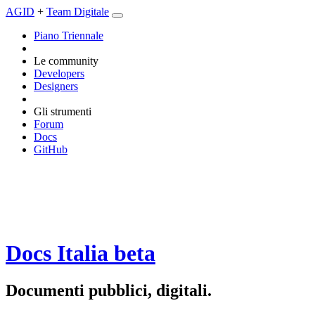
AGID
+
Team Digitale
Piano Triennale
Le community
Developers
Designers
Gli strumenti
Forum
Docs
GitHub
Docs Italia
beta
Documenti pubblici, digitali.