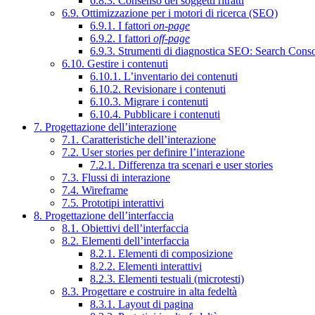
6.8.3. Consenso dei soggetti ritratti
6.9. Ottimizzazione per i motori di ricerca (SEO)
6.9.1. I fattori
on-page
6.9.2. I fattori
off-page
6.9.3. Strumenti di diagnostica SEO: Search Cons
6.10. Gestire i contenuti
6.10.1. L’inventario dei contenuti
6.10.2. Revisionare i contenuti
6.10.3. Migrare i contenuti
6.10.4. Pubblicare i contenuti
7. Progettazione dell’interazione
7.1. Caratteristiche dell’interazione
7.2. User stories per definire l’interazione
7.2.1. Differenza tra scenari e user stories
7.3. Flussi di interazione
7.4. Wireframe
7.5. Prototipi interattivi
8. Progettazione dell’interfaccia
8.1. Obiettivi dell’interfaccia
8.2. Elementi dell’interfaccia
8.2.1. Elementi di composizione
8.2.2. Elementi interattivi
8.2.3. Elementi testuali (microtesti)
8.3. Progettare e costruire in alta fedeltà
8.3.1. Layout di pagina