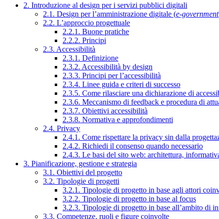
2. Introduzione al design per i servizi pubblici digitali
2.1. Design per l’amministrazione digitale (
e-government
2.2. L’approccio progettuale
2.2.1. Buone pratiche
2.2.2. Principi
2.3. Accessibilità
2.3.1. Definizione
2.3.2. Accessibilità by design
2.3.3. Principi per l’accessibilità
2.3.4. Linee guida e criteri di successo
2.3.5. Come rilasciare una dichiarazione di accessib
2.3.6. Meccanismo di feedback e procedura di attu
2.3.7. Obiettivi accessibilità
2.3.8. Normativa e approfondimenti
2.4. Privacy
2.4.1. Come rispettare la privacy sin dalla progettaz
2.4.2. Richiedi il consenso quando necessario
2.4.3. Le basi del sito web: architettura, informati
3. Pianificazione, gestione e strategia
3.1. Obiettivi del progetto
3.2. Tipologie di progetti
3.2.1. Tipologie di progetto in base agli attori coinv
3.2.2. Tipologie di progetto in base al focus
3.2.3. Tipologie di progetto in base all’ambito di i
3.3. Competenze, ruoli e figure coinvolte