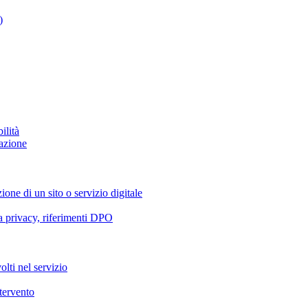
)
ilità
azione
ione di un sito o servizio digitale
va privacy, riferimenti DPO
olti nel servizio
ntervento