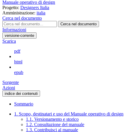
Manuale operativo di design
Progetto:
Designers Italia
Amministrazione:
italia
Cerca nel documento
Cerca nel documento
Informazioni
versione-corrente
Scarica
pdf
html
epub
Sorgente
Azioni
indice dei contenuti
Sommario
1. Scopo, destinatari e uso del Manuale operativo di design
1.1. Versionamento e storico
1.2. Consultazione del manuale
1.3. Contribuisci al manuale