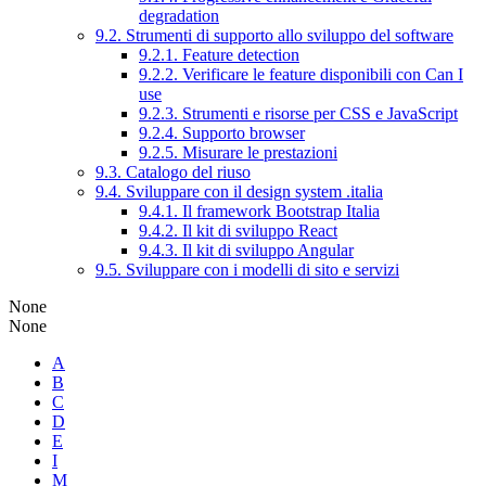
degradation
9.2. Strumenti di supporto allo sviluppo del software
9.2.1. Feature detection
9.2.2. Verificare le feature disponibili con Can I
use
9.2.3. Strumenti e risorse per CSS e JavaScript
9.2.4. Supporto browser
9.2.5. Misurare le prestazioni
9.3. Catalogo del riuso
9.4. Sviluppare con il design system .italia
9.4.1. Il framework Bootstrap Italia
9.4.2. Il kit di sviluppo React
9.4.3. Il kit di sviluppo Angular
9.5. Sviluppare con i modelli di sito e servizi
None
None
A
B
C
D
E
I
M