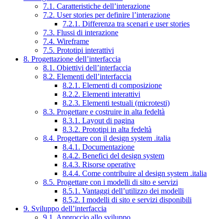
7.1. Caratteristiche dell’interazione
7.2. User stories per definire l’interazione
7.2.1. Differenza tra scenari e user stories
7.3. Flussi di interazione
7.4. Wireframe
7.5. Prototipi interattivi
8. Progettazione dell’interfaccia
8.1. Obiettivi dell’interfaccia
8.2. Elementi dell’interfaccia
8.2.1. Elementi di composizione
8.2.2. Elementi interattivi
8.2.3. Elementi testuali (microtesti)
8.3. Progettare e costruire in alta fedeltà
8.3.1. Layout di pagina
8.3.2. Prototipi in alta fedeltà
8.4. Progettare con il design system .italia
8.4.1. Documentazione
8.4.2. Benefici del design system
8.4.3. Risorse operative
8.4.4. Come contribuire al design system .italia
8.5. Progettare con i modelli di sito e servizi
8.5.1. Vantaggi dell’utilizzo dei modelli
8.5.2. I modelli di sito e servizi disponibili
9. Sviluppo dell’interfaccia
9.1. Approccio allo sviluppo