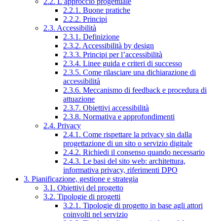
2.2. L’approccio progettuale
2.2.1. Buone pratiche
2.2.2. Principi
2.3. Accessibilità
2.3.1. Definizione
2.3.2. Accessibilità by design
2.3.3. Principi per l’accessibilità
2.3.4. Linee guida e criteri di successo
2.3.5. Come rilasciare una dichiarazione di
accessibilità
2.3.6. Meccanismo di feedback e procedura di
attuazione
2.3.7. Obiettivi accessibilità
2.3.8. Normativa e approfondimenti
2.4. Privacy
2.4.1. Come rispettare la privacy sin dalla
progettazione di un sito o servizio digitale
2.4.2. Richiedi il consenso quando necessario
2.4.3. Le basi del sito web: architettura,
informativa privacy, riferimenti DPO
3. Pianificazione, gestione e strategia
3.1. Obiettivi del progetto
3.2. Tipologie di progetti
3.2.1. Tipologie di progetto in base agli attori
coinvolti nel servizio