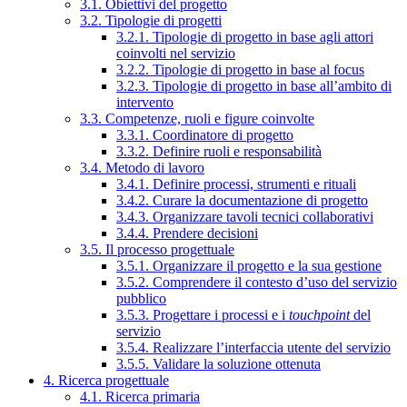
3.1. Obiettivi del progetto
3.2. Tipologie di progetti
3.2.1. Tipologie di progetto in base agli attori
coinvolti nel servizio
3.2.2. Tipologie di progetto in base al focus
3.2.3. Tipologie di progetto in base all’ambito di
intervento
3.3. Competenze, ruoli e figure coinvolte
3.3.1. Coordinatore di progetto
3.3.2. Definire ruoli e responsabilità
3.4. Metodo di lavoro
3.4.1. Definire processi, strumenti e rituali
3.4.2. Curare la documentazione di progetto
3.4.3. Organizzare tavoli tecnici collaborativi
3.4.4. Prendere decisioni
3.5. Il processo progettuale
3.5.1. Organizzare il progetto e la sua gestione
3.5.2. Comprendere il contesto d’uso del servizio
pubblico
3.5.3. Progettare i processi e i
touchpoint
del
servizio
3.5.4. Realizzare l’interfaccia utente del servizio
3.5.5. Validare la soluzione ottenuta
4. Ricerca progettuale
4.1. Ricerca primaria