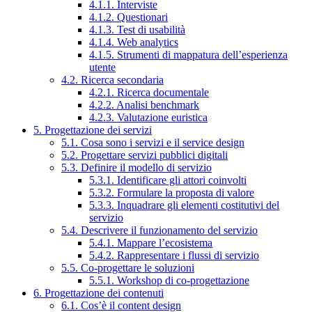
4.1.1. Interviste
4.1.2. Questionari
4.1.3. Test di usabilità
4.1.4. Web analytics
4.1.5. Strumenti di mappatura dell’esperienza
utente
4.2. Ricerca secondaria
4.2.1. Ricerca documentale
4.2.2. Analisi benchmark
4.2.3. Valutazione euristica
5. Progettazione dei servizi
5.1. Cosa sono i servizi e il service design
5.2. Progettare servizi pubblici digitali
5.3. Definire il modello di servizio
5.3.1. Identificare gli attori coinvolti
5.3.2. Formulare la proposta di valore
5.3.3. Inquadrare gli elementi costitutivi del
servizio
5.4. Descrivere il funzionamento del servizio
5.4.1. Mappare l’ecosistema
5.4.2. Rappresentare i flussi di servizio
5.5. Co-progettare le soluzioni
5.5.1. Workshop di co-progettazione
6. Progettazione dei contenuti
6.1. Cos’è il content design