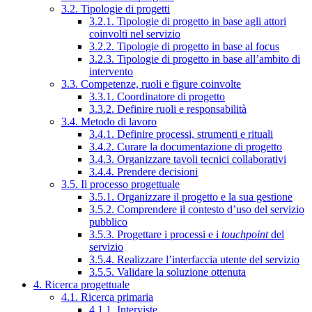
3.2. Tipologie di progetti
3.2.1. Tipologie di progetto in base agli attori
coinvolti nel servizio
3.2.2. Tipologie di progetto in base al focus
3.2.3. Tipologie di progetto in base all’ambito di
intervento
3.3. Competenze, ruoli e figure coinvolte
3.3.1. Coordinatore di progetto
3.3.2. Definire ruoli e responsabilità
3.4. Metodo di lavoro
3.4.1. Definire processi, strumenti e rituali
3.4.2. Curare la documentazione di progetto
3.4.3. Organizzare tavoli tecnici collaborativi
3.4.4. Prendere decisioni
3.5. Il processo progettuale
3.5.1. Organizzare il progetto e la sua gestione
3.5.2. Comprendere il contesto d’uso del servizio
pubblico
3.5.3. Progettare i processi e i
touchpoint
del
servizio
3.5.4. Realizzare l’interfaccia utente del servizio
3.5.5. Validare la soluzione ottenuta
4. Ricerca progettuale
4.1. Ricerca primaria
4.1.1. Interviste