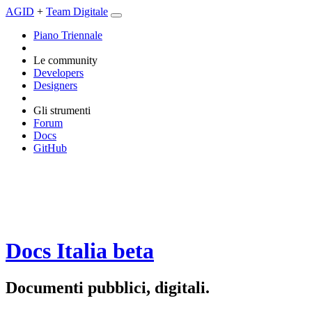
AGID
+
Team Digitale
Piano Triennale
Le community
Developers
Designers
Gli strumenti
Forum
Docs
GitHub
Docs Italia
beta
Documenti pubblici, digitali.