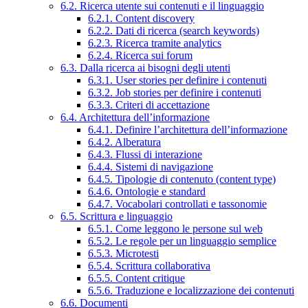
6.2. Ricerca utente sui contenuti e il linguaggio
6.2.1. Content discovery
6.2.2. Dati di ricerca (search keywords)
6.2.3. Ricerca tramite analytics
6.2.4. Ricerca sui forum
6.3. Dalla ricerca ai bisogni degli utenti
6.3.1. User stories per definire i contenuti
6.3.2. Job stories per definire i contenuti
6.3.3. Criteri di accettazione
6.4. Architettura dell’informazione
6.4.1. Definire l’architettura dell’informazione
6.4.2. Alberatura
6.4.3. Flussi di interazione
6.4.4. Sistemi di navigazione
6.4.5. Tipologie di contenuto (content type)
6.4.6. Ontologie e standard
6.4.7. Vocabolari controllati e tassonomie
6.5. Scrittura e linguaggio
6.5.1. Come leggono le persone sul web
6.5.2. Le regole per un linguaggio semplice
6.5.3. Microtesti
6.5.4. Scrittura collaborativa
6.5.5. Content critique
6.5.6. Traduzione e localizzazione dei contenuti
6.6. Documenti