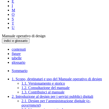
E
I
M
O
S
T
U
Manuale operativo di design
indici e glossario
contenuti
figure
tabelle
glossario
Sommario
1. Scopo, destinatari e uso del Manuale operativo di design
1.1. Versionamento e storico
1.2. Consultazione del manuale
1.3. Contribuisci al manuale
2. Introduzione al design per i servizi pubblici digitali
2.1. Design per l’amministrazione digitale (
e-
government
)