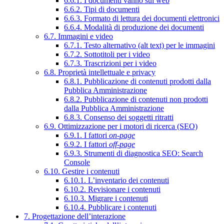
6.6.1. I documenti vanno sul web
6.6.2. Tipi di documenti
6.6.3. Formato di lettura dei documenti elettronici
6.6.4. Modalità di produzione dei documenti
6.7. Immagini e video
6.7.1. Testo alternativo (alt text) per le immagini
6.7.2. Sottotitoli per i video
6.7.3. Trascrizioni per i video
6.8. Proprietà intellettuale e privacy
6.8.1. Pubblicazione di contenuti prodotti dalla
Pubblica Amministrazione
6.8.2. Pubblicazione di contenuti non prodotti
dalla Pubblica Amministrazione
6.8.3. Consenso dei soggetti ritratti
6.9. Ottimizzazione per i motori di ricerca (SEO)
6.9.1. I fattori
on-page
6.9.2. I fattori
off-page
6.9.3. Strumenti di diagnostica SEO: Search
Console
6.10. Gestire i contenuti
6.10.1. L’inventario dei contenuti
6.10.2. Revisionare i contenuti
6.10.3. Migrare i contenuti
6.10.4. Pubblicare i contenuti
7. Progettazione dell’interazione