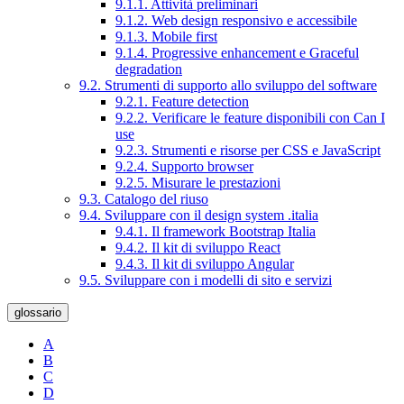
9.1.1. Attività preliminari
9.1.2. Web design responsivo e accessibile
9.1.3. Mobile first
9.1.4. Progressive enhancement e Graceful
degradation
9.2. Strumenti di supporto allo sviluppo del software
9.2.1. Feature detection
9.2.2. Verificare le feature disponibili con Can I
use
9.2.3. Strumenti e risorse per CSS e JavaScript
9.2.4. Supporto browser
9.2.5. Misurare le prestazioni
9.3. Catalogo del riuso
9.4. Sviluppare con il design system .italia
9.4.1. Il framework Bootstrap Italia
9.4.2. Il kit di sviluppo React
9.4.3. Il kit di sviluppo Angular
9.5. Sviluppare con i modelli di sito e servizi
glossario
A
B
C
D