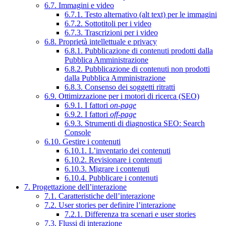
6.7. Immagini e video
6.7.1. Testo alternativo (alt text) per le immagini
6.7.2. Sottotitoli per i video
6.7.3. Trascrizioni per i video
6.8. Proprietà intellettuale e privacy
6.8.1. Pubblicazione di contenuti prodotti dalla
Pubblica Amministrazione
6.8.2. Pubblicazione di contenuti non prodotti
dalla Pubblica Amministrazione
6.8.3. Consenso dei soggetti ritratti
6.9. Ottimizzazione per i motori di ricerca (SEO)
6.9.1. I fattori
on-page
6.9.2. I fattori
off-page
6.9.3. Strumenti di diagnostica SEO: Search
Console
6.10. Gestire i contenuti
6.10.1. L’inventario dei contenuti
6.10.2. Revisionare i contenuti
6.10.3. Migrare i contenuti
6.10.4. Pubblicare i contenuti
7. Progettazione dell’interazione
7.1. Caratteristiche dell’interazione
7.2. User stories per definire l’interazione
7.2.1. Differenza tra scenari e user stories
7.3. Flussi di interazione