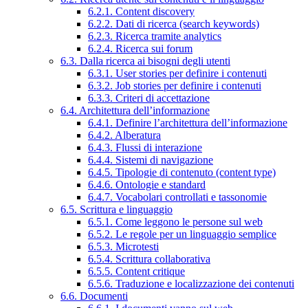
6.2.1. Content discovery
6.2.2. Dati di ricerca (search keywords)
6.2.3. Ricerca tramite analytics
6.2.4. Ricerca sui forum
6.3. Dalla ricerca ai bisogni degli utenti
6.3.1. User stories per definire i contenuti
6.3.2. Job stories per definire i contenuti
6.3.3. Criteri di accettazione
6.4. Architettura dell’informazione
6.4.1. Definire l’architettura dell’informazione
6.4.2. Alberatura
6.4.3. Flussi di interazione
6.4.4. Sistemi di navigazione
6.4.5. Tipologie di contenuto (content type)
6.4.6. Ontologie e standard
6.4.7. Vocabolari controllati e tassonomie
6.5. Scrittura e linguaggio
6.5.1. Come leggono le persone sul web
6.5.2. Le regole per un linguaggio semplice
6.5.3. Microtesti
6.5.4. Scrittura collaborativa
6.5.5. Content critique
6.5.6. Traduzione e localizzazione dei contenuti
6.6. Documenti