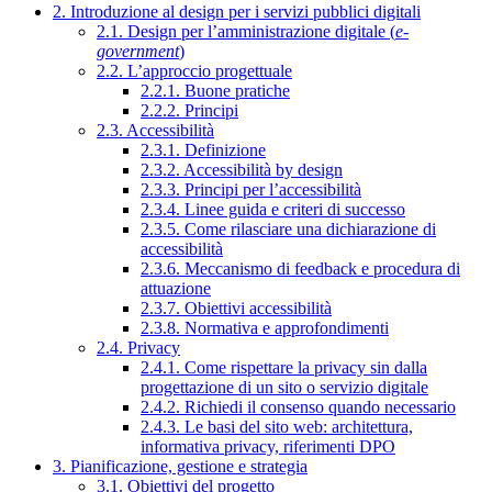
2. Introduzione al design per i servizi pubblici digitali
2.1. Design per l’amministrazione digitale (
e-
government
)
2.2. L’approccio progettuale
2.2.1. Buone pratiche
2.2.2. Principi
2.3. Accessibilità
2.3.1. Definizione
2.3.2. Accessibilità by design
2.3.3. Principi per l’accessibilità
2.3.4. Linee guida e criteri di successo
2.3.5. Come rilasciare una dichiarazione di
accessibilità
2.3.6. Meccanismo di feedback e procedura di
attuazione
2.3.7. Obiettivi accessibilità
2.3.8. Normativa e approfondimenti
2.4. Privacy
2.4.1. Come rispettare la privacy sin dalla
progettazione di un sito o servizio digitale
2.4.2. Richiedi il consenso quando necessario
2.4.3. Le basi del sito web: architettura,
informativa privacy, riferimenti DPO
3. Pianificazione, gestione e strategia
3.1. Obiettivi del progetto