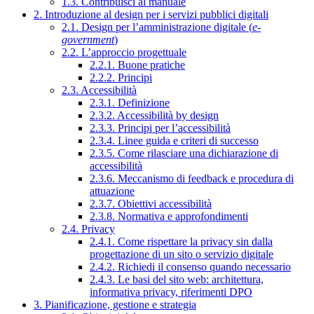
1.3. Contribuisci al manuale
2. Introduzione al design per i servizi pubblici digitali
2.1. Design per l’amministrazione digitale (
e-
government
)
2.2. L’approccio progettuale
2.2.1. Buone pratiche
2.2.2. Principi
2.3. Accessibilità
2.3.1. Definizione
2.3.2. Accessibilità by design
2.3.3. Principi per l’accessibilità
2.3.4. Linee guida e criteri di successo
2.3.5. Come rilasciare una dichiarazione di
accessibilità
2.3.6. Meccanismo di feedback e procedura di
attuazione
2.3.7. Obiettivi accessibilità
2.3.8. Normativa e approfondimenti
2.4. Privacy
2.4.1. Come rispettare la privacy sin dalla
progettazione di un sito o servizio digitale
2.4.2. Richiedi il consenso quando necessario
2.4.3. Le basi del sito web: architettura,
informativa privacy, riferimenti DPO
3. Pianificazione, gestione e strategia