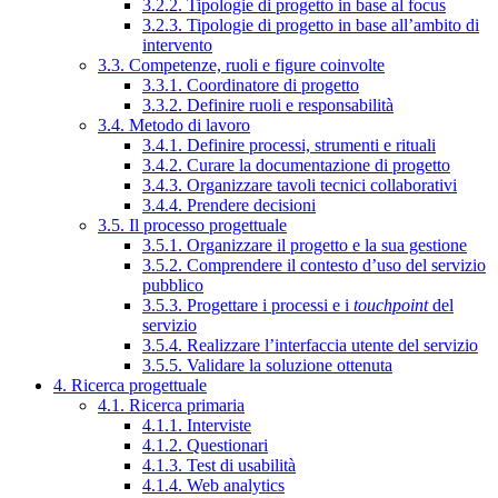
3.2.2. Tipologie di progetto in base al focus
3.2.3. Tipologie di progetto in base all’ambito di
intervento
3.3. Competenze, ruoli e figure coinvolte
3.3.1. Coordinatore di progetto
3.3.2. Definire ruoli e responsabilità
3.4. Metodo di lavoro
3.4.1. Definire processi, strumenti e rituali
3.4.2. Curare la documentazione di progetto
3.4.3. Organizzare tavoli tecnici collaborativi
3.4.4. Prendere decisioni
3.5. Il processo progettuale
3.5.1. Organizzare il progetto e la sua gestione
3.5.2. Comprendere il contesto d’uso del servizio
pubblico
3.5.3. Progettare i processi e i
touchpoint
del
servizio
3.5.4. Realizzare l’interfaccia utente del servizio
3.5.5. Validare la soluzione ottenuta
4. Ricerca progettuale
4.1. Ricerca primaria
4.1.1. Interviste
4.1.2. Questionari
4.1.3. Test di usabilità
4.1.4. Web analytics