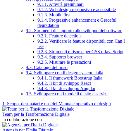
9.1.1. Attività preliminari
9.1.2. Web design responsivo e accessibile
9.1.3. Mobile first
9.1.4. Progressive enhancement e Graceful
degradation
9.2. Strumenti di supporto allo sviluppo del software
9.2.1. Feature detection
9.2.2. Verificare le feature disponibili con Can I
use
9.2.3. Strumenti e risorse per CSS e JavaScript
9.2.4. Supporto browser
9.2.5. Misurare le prestazioni
9.3. Catalogo del riuso
9.4. Sviluppare con il design system .italia
9.4.1. Il framework Bootstrap Italia
9.4.2. Il kit di sviluppo React
9.4.3. Il kit di sviluppo Angular
9.5. Sviluppare con i modelli di sito e servizi
1. Scopo, destinatari e uso del Manuale operativo di design
Team per la Trasformazione Digitale
in collaborazione con
Agenzia per l'Italia Digitale