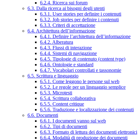
6.2.4. Ricerca sui forum
6.3. Dalla ricerca ai bisogni degli utenti
6.3.1. User stories per definire i contenuti
6.3.2. Job stories per definire i contenuti
6.3.3. Criteri di accettazione
6.4. Architettura dell’informazione
6.4.1. Definire l’architettura dell’informazione
6.4.2. Alberatura
6.4.3. Flussi di interazione
6.4.4. Sistemi di navigazione
6.4.5. Tipologie di contenuto (content type)
6.4.6. Ontologie e standard
6.4.7. Vocabolari controllati e tassonomie
6.5. Scrittura e linguaggio
6.5.1. Come leggono le persone sul web
6.5.2. Le regole per un linguaggio semplice
6.5.3. Microtesti
6.5.4. Scrittura collaborativa
6.5.5. Content critique
6.5.6. Traduzione e localizzazione dei contenuti
6.6. Documenti
6.6.1. I documenti vanno sul web
6.6.2. Tipi di documenti
6.6.3. Formato di lettura dei documenti elettronici
6.6.4. Modalità di produzione dei documenti