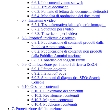
6.6.1. I documenti vanno sul web
6.6.2. Tipi di documenti
6.6.3. Formato di lettura dei documenti elettronici
6.6.4. Modalità di produzione dei documenti
6.7. Immagini e video
6.7.1. Testo alternativo (alt text) per le immagini
6.7.2. Sottotitoli per i video
6.7.3. Trascrizioni per i video
6.8. Proprietà intellettuale e privacy
6.8.1. Pubblicazione di contenuti prodotti dalla
Pubblica Amministrazione
6.8.2. Pubblicazione di contenuti non prodotti
dalla Pubblica Amministrazione
6.8.3. Consenso dei soggetti ritratti
6.9. Ottimizzazione per i motori di ricerca (SEO)
6.9.1. I fattori
on-page
6.9.2. I fattori
off-page
6.9.3. Strumenti di diagnostica SEO: Search
Console
6.10. Gestire i contenuti
6.10.1. L’inventario dei contenuti
6.10.2. Revisionare i contenuti
6.10.3. Migrare i contenuti
6.10.4. Pubblicare i contenuti
7. Progettazione dell’interazione