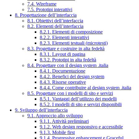
7.4. Wireframe
7.5. Prototipi interattivi
8. Progettazione dell’interfaccia
8.1. Obiettivi dell’interfaccia
8.2. Elementi dell’interfaccia
8.2.1. Elementi di composizione
8.2.2. Elementi interattivi
8.2.3. Elementi testuali (microtesti)
8.3. Progettare e costruire in alta fedeltà
8.3.1. Layout di pagina
8.3.2. Prototipi in alta fedeltà
8.4. Progettare con il design system .italia
8.4.1. Documentazione
8.4.2. Benefici del design system
8.4.3. Risorse operative
8.4.4. Come contribuire al design system .italia
8.5. Progettare con i modelli di sito e servizi
8.5.1. Vantaggi dell’utilizzo dei modelli
8.5.2. I modelli di sito e servizi disponibili
9. Sviluppo dell’interfaccia
9.1. Approccio allo sviluppo
9.1.1. Attività preliminari
9.1.2. Web design responsivo e accessibile
9.1.3. Mobile first
9.1.4. Progressive enhancement e Graceful