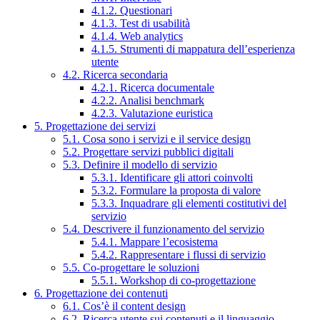
4.1.2. Questionari
4.1.3. Test di usabilità
4.1.4. Web analytics
4.1.5. Strumenti di mappatura dell’esperienza
utente
4.2. Ricerca secondaria
4.2.1. Ricerca documentale
4.2.2. Analisi benchmark
4.2.3. Valutazione euristica
5. Progettazione dei servizi
5.1. Cosa sono i servizi e il service design
5.2. Progettare servizi pubblici digitali
5.3. Definire il modello di servizio
5.3.1. Identificare gli attori coinvolti
5.3.2. Formulare la proposta di valore
5.3.3. Inquadrare gli elementi costitutivi del
servizio
5.4. Descrivere il funzionamento del servizio
5.4.1. Mappare l’ecosistema
5.4.2. Rappresentare i flussi di servizio
5.5. Co-progettare le soluzioni
5.5.1. Workshop di co-progettazione
6. Progettazione dei contenuti
6.1. Cos’è il content design
6.2. Ricerca utente sui contenuti e il linguaggio