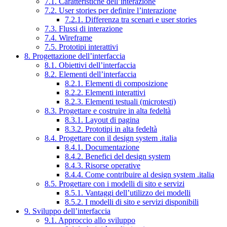
7.1. Caratteristiche dell’interazione
7.2. User stories per definire l’interazione
7.2.1. Differenza tra scenari e user stories
7.3. Flussi di interazione
7.4. Wireframe
7.5. Prototipi interattivi
8. Progettazione dell’interfaccia
8.1. Obiettivi dell’interfaccia
8.2. Elementi dell’interfaccia
8.2.1. Elementi di composizione
8.2.2. Elementi interattivi
8.2.3. Elementi testuali (microtesti)
8.3. Progettare e costruire in alta fedeltà
8.3.1. Layout di pagina
8.3.2. Prototipi in alta fedeltà
8.4. Progettare con il design system .italia
8.4.1. Documentazione
8.4.2. Benefici del design system
8.4.3. Risorse operative
8.4.4. Come contribuire al design system .italia
8.5. Progettare con i modelli di sito e servizi
8.5.1. Vantaggi dell’utilizzo dei modelli
8.5.2. I modelli di sito e servizi disponibili
9. Sviluppo dell’interfaccia
9.1. Approccio allo sviluppo