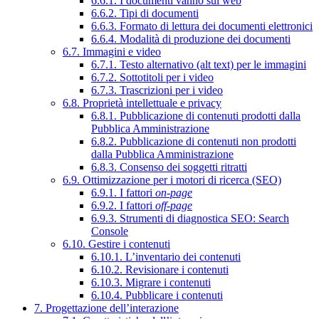
6.6.1. I documenti vanno sul web
6.6.2. Tipi di documenti
6.6.3. Formato di lettura dei documenti elettronici
6.6.4. Modalità di produzione dei documenti
6.7. Immagini e video
6.7.1. Testo alternativo (alt text) per le immagini
6.7.2. Sottotitoli per i video
6.7.3. Trascrizioni per i video
6.8. Proprietà intellettuale e privacy
6.8.1. Pubblicazione di contenuti prodotti dalla
Pubblica Amministrazione
6.8.2. Pubblicazione di contenuti non prodotti
dalla Pubblica Amministrazione
6.8.3. Consenso dei soggetti ritratti
6.9. Ottimizzazione per i motori di ricerca (SEO)
6.9.1. I fattori
on-page
6.9.2. I fattori
off-page
6.9.3. Strumenti di diagnostica SEO: Search
Console
6.10. Gestire i contenuti
6.10.1. L’inventario dei contenuti
6.10.2. Revisionare i contenuti
6.10.3. Migrare i contenuti
6.10.4. Pubblicare i contenuti
7. Progettazione dell’interazione