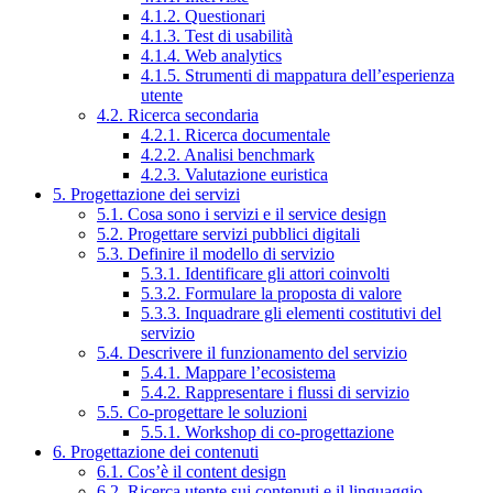
4.1.2. Questionari
4.1.3. Test di usabilità
4.1.4. Web analytics
4.1.5. Strumenti di mappatura dell’esperienza
utente
4.2. Ricerca secondaria
4.2.1. Ricerca documentale
4.2.2. Analisi benchmark
4.2.3. Valutazione euristica
5. Progettazione dei servizi
5.1. Cosa sono i servizi e il service design
5.2. Progettare servizi pubblici digitali
5.3. Definire il modello di servizio
5.3.1. Identificare gli attori coinvolti
5.3.2. Formulare la proposta di valore
5.3.3. Inquadrare gli elementi costitutivi del
servizio
5.4. Descrivere il funzionamento del servizio
5.4.1. Mappare l’ecosistema
5.4.2. Rappresentare i flussi di servizio
5.5. Co-progettare le soluzioni
5.5.1. Workshop di co-progettazione
6. Progettazione dei contenuti
6.1. Cos’è il content design
6.2. Ricerca utente sui contenuti e il linguaggio