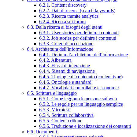
6.2.1. Content discovery
6.2.2. Dati di ricerca (search keywords)
6.2.3. Ricerca tramite analytics
6.2.4. Ricerca sui forum
6.3. Dalla ricerca ai bisogni degli utenti
6.3.1. User stories per definire i contenuti
6.3.2. Job stories per definire i contenuti
6.3.3. Criteri di accettazione
6.4. Architettura dell’informazione
6.4.1. Definire l’architettura dell’informazione
6.4.2. Alberatura
6.4.3. Flussi di interazione
6.4.4. Sistemi di navigazione
6.4.5. Tipologie di contenuto (content type)
6.4.6. Ontologie e standard
6.4.7. Vocabolari controllati e tassonomie
6.5. Scrittura e linguaggio
6.5.1. Come leggono le persone sul web
6.5.2. Le regole per un linguaggio semplice
6.5.3. Microtesti
6.5.4. Scrittura collaborativa
6.5.5. Content critique
6.5.6. Traduzione e localizzazione dei contenuti
6.6. Documenti