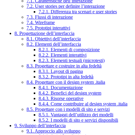
7.1. Caratteristiche dell’interazione
7.2. User stories per definire l’interazione
7.2.1. Differenza tra scenari e user stories
7.3. Flussi di interazione
7.4. Wireframe
7.5. Prototipi interattivi
8. Progettazione dell’interfaccia
8.1. Obiettivi dell’interfaccia
8.2. Elementi dell’interfaccia
8.2.1. Elementi di composizione
8.2.2. Elementi interattivi
8.2.3. Elementi testuali (microtesti)
8.3. Progettare e costruire in alta fedeltà
8.3.1. Layout di pagina
8.3.2. Prototipi in alta fedeltà
8.4. Progettare con il design system .italia
8.4.1. Documentazione
8.4.2. Benefici del design system
8.4.3. Risorse operative
8.4.4. Come contribuire al design system .italia
8.5. Progettare con i modelli di sito e servizi
8.5.1. Vantaggi dell’utilizzo dei modelli
8.5.2. I modelli di sito e servizi disponibili
9. Sviluppo dell’interfaccia
9.1. Approccio allo sviluppo