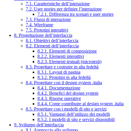
7.1. Caratteristiche dell’interazione
7.2. User stories per definire l’interazione
7.2.1. Differenza tra scenari e user stories
7.3. Flussi di interazione
7.4. Wireframe
7.5. Prototipi interattivi
8. Progettazione dell’interfaccia
8.1. Obiettivi dell’interfaccia
8.2. Elementi dell’interfaccia
8.2.1. Elementi di composizione
8.2.2. Elementi interattivi
8.2.3. Elementi testuali (microtesti)
8.3. Progettare e costruire in alta fedeltà
8.3.1. Layout di pagina
8.3.2. Prototipi in alta fedeltà
8.4. Progettare con il design system .italia
8.4.1. Documentazione
8.4.2. Benefici del design system
8.4.3. Risorse operative
8.4.4. Come contribuire al design system .italia
8.5. Progettare con i modelli di sito e servizi
8.5.1. Vantaggi dell’utilizzo dei modelli
8.5.2. I modelli di sito e servizi disponibili
9. Sviluppo dell’interfaccia
9.1. Approccio allo sviluppo