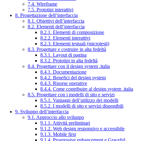
7.4. Wireframe
7.5. Prototipi interattivi
8. Progettazione dell’interfaccia
8.1. Obiettivi dell’interfaccia
8.2. Elementi dell’interfaccia
8.2.1. Elementi di composizione
8.2.2. Elementi interattivi
8.2.3. Elementi testuali (microtesti)
8.3. Progettare e costruire in alta fedeltà
8.3.1. Layout di pagina
8.3.2. Prototipi in alta fedeltà
8.4. Progettare con il design system .italia
8.4.1. Documentazione
8.4.2. Benefici del design system
8.4.3. Risorse operative
8.4.4. Come contribuire al design system .italia
8.5. Progettare con i modelli di sito e servizi
8.5.1. Vantaggi dell’utilizzo dei modelli
8.5.2. I modelli di sito e servizi disponibili
9. Sviluppo dell’interfaccia
9.1. Approccio allo sviluppo
9.1.1. Attività preliminari
9.1.2. Web design responsivo e accessibile
9.1.3. Mobile first
9.1.4. Progressive enhancement e Graceful