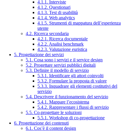
4.1.1. Interviste
4.1.2. Questionari
4.1.3. Test di usabilità
4.1.4. Web analytics
4.1.5. Strumenti di mappatura dell’esperienza
utente
4.2. Ricerca secondaria
4.2.1. Ricerca documentale
4.2.2. Analisi benchmark
4.2.3. Valutazione euristica
5. Progettazione dei servizi
5.1. Cosa sono i servizi e il service design
5.2. Progettare servizi pubblici digitali
5.3. Definire il modello di servizio
5.3.1. Identificare gli attori coinvolti
5.3.2. Formulare la proposta di valore
5.3.3. Inquadrare gli elementi costitutivi del
servizio
5.4. Descrivere il funzionamento del servizio
5.4.1. Mappare l’ecosistema
5.4.2. Rappresentare i flussi di servizio
5.5. Co-progettare le soluzioni
5.5.1. Workshop di co-progettazione
6. Progettazione dei contenuti
6.1. Cos’è il content design