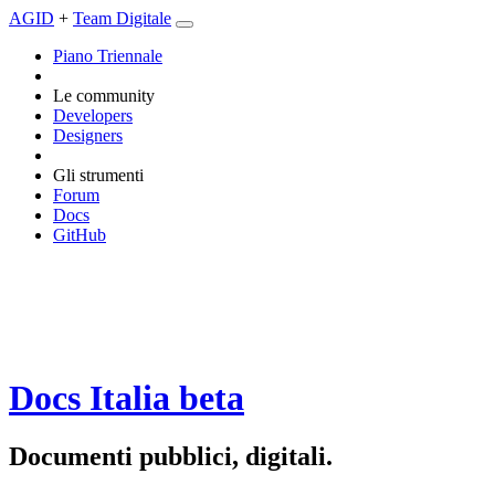
AGID
+
Team Digitale
Piano Triennale
Le community
Developers
Designers
Gli strumenti
Forum
Docs
GitHub
Docs Italia
beta
Documenti pubblici, digitali.