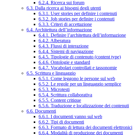
6.2.4. Ricerca sui forum
6.3. Dalla ricerca ai bisogni degli utenti
6.3.1. User stories per definire i contenuti
6.3.2. Job stories per definire i contenuti
6.3.3. Criteri di accettazione
6.4. Architettura dell’informazione
6.4.1. Definire l’architettura dell’informazione
6.4.2. Alberatura
6.4.3. Flussi di interazione
6.4.4. Sistemi di navigazione
6.4.5. Tipologie di contenuto (content type)
6.4.6. Ontologie e standard
6.4.7. Vocabolari controllati e tassonomie
6.5. Scrittura e linguaggio
6.5.1. Come leggono le persone sul web
6.5.2. Le regole per un linguaggio semplice
6.5.3. Microtesti
6.5.4. Scrittura collaborativa
6.5.5. Content critique
6.5.6. Traduzione e localizzazione dei contenuti
6.6. Documenti
6.6.1. I documenti vanno sul web
6.6.2. Tipi di documenti
6.6.3. Formato di lettura dei documenti elettronici
6.6.4. Modalità di produzione dei documenti