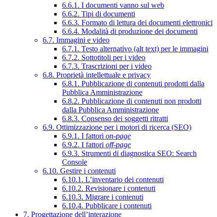
6.6.1. I documenti vanno sul web
6.6.2. Tipi di documenti
6.6.3. Formato di lettura dei documenti elettronici
6.6.4. Modalità di produzione dei documenti
6.7. Immagini e video
6.7.1. Testo alternativo (alt text) per le immagini
6.7.2. Sottotitoli per i video
6.7.3. Trascrizioni per i video
6.8. Proprietà intellettuale e privacy
6.8.1. Pubblicazione di contenuti prodotti dalla
Pubblica Amministrazione
6.8.2. Pubblicazione di contenuti non prodotti
dalla Pubblica Amministrazione
6.8.3. Consenso dei soggetti ritratti
6.9. Ottimizzazione per i motori di ricerca (SEO)
6.9.1. I fattori
on-page
6.9.2. I fattori
off-page
6.9.3. Strumenti di diagnostica SEO: Search
Console
6.10. Gestire i contenuti
6.10.1. L’inventario dei contenuti
6.10.2. Revisionare i contenuti
6.10.3. Migrare i contenuti
6.10.4. Pubblicare i contenuti
7. Progettazione dell’interazione