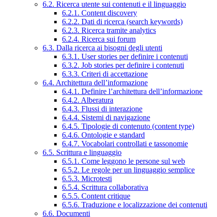
6.2. Ricerca utente sui contenuti e il linguaggio
6.2.1. Content discovery
6.2.2. Dati di ricerca (search keywords)
6.2.3. Ricerca tramite analytics
6.2.4. Ricerca sui forum
6.3. Dalla ricerca ai bisogni degli utenti
6.3.1. User stories per definire i contenuti
6.3.2. Job stories per definire i contenuti
6.3.3. Criteri di accettazione
6.4. Architettura dell’informazione
6.4.1. Definire l’architettura dell’informazione
6.4.2. Alberatura
6.4.3. Flussi di interazione
6.4.4. Sistemi di navigazione
6.4.5. Tipologie di contenuto (content type)
6.4.6. Ontologie e standard
6.4.7. Vocabolari controllati e tassonomie
6.5. Scrittura e linguaggio
6.5.1. Come leggono le persone sul web
6.5.2. Le regole per un linguaggio semplice
6.5.3. Microtesti
6.5.4. Scrittura collaborativa
6.5.5. Content critique
6.5.6. Traduzione e localizzazione dei contenuti
6.6. Documenti