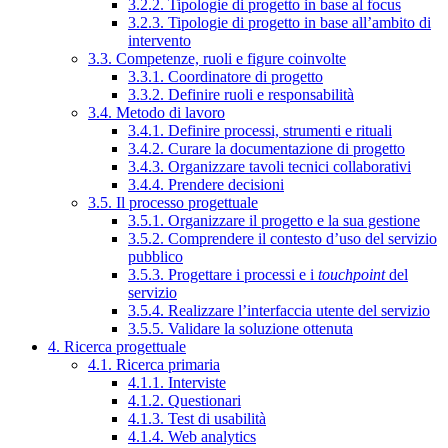
3.2.2. Tipologie di progetto in base al focus
3.2.3. Tipologie di progetto in base all’ambito di
intervento
3.3. Competenze, ruoli e figure coinvolte
3.3.1. Coordinatore di progetto
3.3.2. Definire ruoli e responsabilità
3.4. Metodo di lavoro
3.4.1. Definire processi, strumenti e rituali
3.4.2. Curare la documentazione di progetto
3.4.3. Organizzare tavoli tecnici collaborativi
3.4.4. Prendere decisioni
3.5. Il processo progettuale
3.5.1. Organizzare il progetto e la sua gestione
3.5.2. Comprendere il contesto d’uso del servizio
pubblico
3.5.3. Progettare i processi e i
touchpoint
del
servizio
3.5.4. Realizzare l’interfaccia utente del servizio
3.5.5. Validare la soluzione ottenuta
4. Ricerca progettuale
4.1. Ricerca primaria
4.1.1. Interviste
4.1.2. Questionari
4.1.3. Test di usabilità
4.1.4. Web analytics