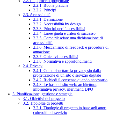
2.2. L’approccio progettuale
2.2.1. Buone pratiche
2.2.2. Principi
2.3. Accessibilità
2.3.1. Definizione
2.3.2. Accessibilità by design
2.3.3. Principi per l’accessibilità
2.3.4. Linee guida e criteri di successo
2.3.5. Come rilasciare una dichiarazione di
accessibilità
2.3.6. Meccanismo di feedback e procedura di
attuazione
2.3.7. Obiettivi accessibilità
2.3.8. Normativa e approfondimenti
2.4. Privacy
2.4.1. Come rispettare la privacy sin dalla
progettazione di un sito o servizio digitale
2.4.2. Richiedi il consenso quando necessario
2.4.3. Le basi del sito web: architettura,
informativa privacy, riferimenti DPO
3. Pianificazione, gestione e strategia
3.1. Obiettivi del progetto
3.2. Tipologie di progetti
3.2.1. Tipologie di progetto in base agli attori
coinvolti nel servizio