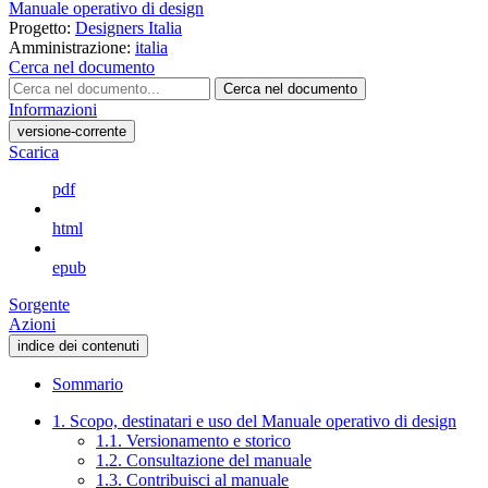
Manuale operativo di design
Progetto:
Designers Italia
Amministrazione:
italia
Cerca nel documento
Cerca nel documento
Informazioni
versione-corrente
Scarica
pdf
html
epub
Sorgente
Azioni
indice dei contenuti
Sommario
1. Scopo, destinatari e uso del Manuale operativo di design
1.1. Versionamento e storico
1.2. Consultazione del manuale
1.3. Contribuisci al manuale