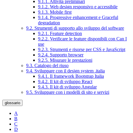
9.1.1. Attività preliminari
9.1.2. Web design responsivo e accessibile
9.1.3. Mobile first
9.1.4. Progressive enhancement e Graceful
degradation
9.2. Strumenti di supporto allo sviluppo del software
9.2.1. Feature detection
9.2.2. Verificare le feature disponibili con Can I
use
9.2.3. Strumenti e risorse per CSS e JavaScript
9.2.4. Supporto browser
9.2.5. Misurare le prestazioni
9.3. Catalogo del riuso
9.4. Sviluppare con il design system .italia
9.4.1. Il framework Bootstrap Italia
9.4.2. Il kit di sviluppo React
9.4.3. Il kit di sviluppo Angular
9.5. Sviluppare con i modelli di sito e servizi
glossario
A
B
C
D