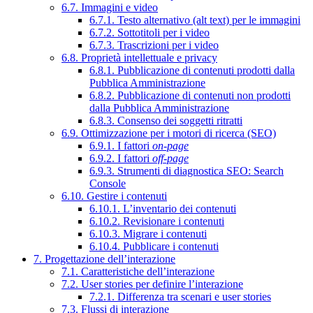
6.7. Immagini e video
6.7.1. Testo alternativo (alt text) per le immagini
6.7.2. Sottotitoli per i video
6.7.3. Trascrizioni per i video
6.8. Proprietà intellettuale e privacy
6.8.1. Pubblicazione di contenuti prodotti dalla
Pubblica Amministrazione
6.8.2. Pubblicazione di contenuti non prodotti
dalla Pubblica Amministrazione
6.8.3. Consenso dei soggetti ritratti
6.9. Ottimizzazione per i motori di ricerca (SEO)
6.9.1. I fattori
on-page
6.9.2. I fattori
off-page
6.9.3. Strumenti di diagnostica SEO: Search
Console
6.10. Gestire i contenuti
6.10.1. L’inventario dei contenuti
6.10.2. Revisionare i contenuti
6.10.3. Migrare i contenuti
6.10.4. Pubblicare i contenuti
7. Progettazione dell’interazione
7.1. Caratteristiche dell’interazione
7.2. User stories per definire l’interazione
7.2.1. Differenza tra scenari e user stories
7.3. Flussi di interazione