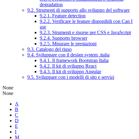
degradation
9.2. Strumenti di supporto allo sviluppo del software
9.2.1. Feature detection
9.2.2. Verificare le feature disponibili con Can I
use
9.2.3. Strumenti e risorse per CSS e JavaScript
9.2.4. Supporto browser
9.2.5. Misurare le prestazioni
9.3. Catalogo del riuso
9.4. Sviluppare con il design system .italia
9.4.1. Il framework Bootstrap Italia
9.4.2. Il kit di sviluppo React
9.4.3. Il kit di sviluppo Angular
9.5. Sviluppare con i modelli di sito e servizi
None
None
A
B
C
D
E
I
M