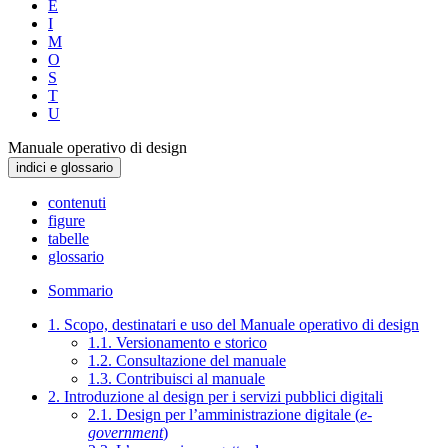
E
I
M
O
S
T
U
Manuale operativo di design
indici e glossario
contenuti
figure
tabelle
glossario
Sommario
1. Scopo, destinatari e uso del Manuale operativo di design
1.1. Versionamento e storico
1.2. Consultazione del manuale
1.3. Contribuisci al manuale
2. Introduzione al design per i servizi pubblici digitali
2.1. Design per l’amministrazione digitale (
e-
government
)