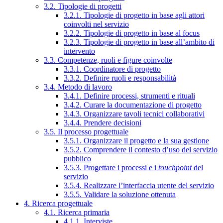
3.2. Tipologie di progetti
3.2.1. Tipologie di progetto in base agli attori
coinvolti nel servizio
3.2.2. Tipologie di progetto in base al focus
3.2.3. Tipologie di progetto in base all’ambito di
intervento
3.3. Competenze, ruoli e figure coinvolte
3.3.1. Coordinatore di progetto
3.3.2. Definire ruoli e responsabilità
3.4. Metodo di lavoro
3.4.1. Definire processi, strumenti e rituali
3.4.2. Curare la documentazione di progetto
3.4.3. Organizzare tavoli tecnici collaborativi
3.4.4. Prendere decisioni
3.5. Il processo progettuale
3.5.1. Organizzare il progetto e la sua gestione
3.5.2. Comprendere il contesto d’uso del servizio
pubblico
3.5.3. Progettare i processi e i
touchpoint
del
servizio
3.5.4. Realizzare l’interfaccia utente del servizio
3.5.5. Validare la soluzione ottenuta
4. Ricerca progettuale
4.1. Ricerca primaria
4.1.1. Interviste