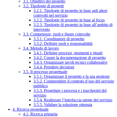
3.1. Obiettivi del progetto
3.2. Tipologie di progetti
3.2.1. Tipologie di progetto in base agli attori
coinvolti nel servizio
3.2.2. Tipologie di progetto in base al focus
3.2.3. Tipologie di progetto in base all’ambito di
intervento
3.3. Competenze, ruoli e figure coinvolte
3.3.1. Coordinatore di progetto
3.3.2. Definire ruoli e responsabilità
3.4. Metodo di lavoro
3.4.1. Definire processi, strumenti e rituali
3.4.2. Curare la documentazione di progetto
3.4.3. Organizzare tavoli tecnici collaborativi
3.4.4. Prendere decisioni
3.5. Il processo progettuale
3.5.1. Organizzare il progetto e la sua gestione
3.5.2. Comprendere il contesto d’uso del servizio
pubblico
3.5.3. Progettare i processi e i
touchpoint
del
servizio
3.5.4. Realizzare l’interfaccia utente del servizio
3.5.5. Validare la soluzione ottenuta
4. Ricerca progettuale
4.1. Ricerca primaria