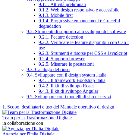
9.1.1. Attività preliminari
9.1.2. Web design responsivo e accessibile
9.1.3. Mobile first
9.1.4. Progressive enhancement e Graceful
degradation
9.2. Strumenti di supporto allo sviluppo del software
9.2.1. Feature detection
9.2.2. Verificare le feature disponibili con Can I
use
9.2.3. Strumenti e risorse per CSS e JavaScript
9.2.4. Supporto browser
9.2.5. Misurare le prestazioni
9.3. Catalogo del riuso
9.4. Sviluppare con il design system .italia
9.4.1. Il framework Bootstrap Italia
9.4.2. Il kit di sviluppo React
9.4.3. Il kit di sviluppo Angular
9.5. Sviluppare con i modelli di sito e servizi
1. Scopo, destinatari e uso del Manuale operativo di design
Team per la Trasformazione Digitale
in collaborazione con
Agenzia per l'Italia Digitale