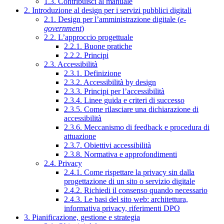
1.3. Contribuisci al manuale
2. Introduzione al design per i servizi pubblici digitali
2.1. Design per l’amministrazione digitale (
e-
government
)
2.2. L’approccio progettuale
2.2.1. Buone pratiche
2.2.2. Principi
2.3. Accessibilità
2.3.1. Definizione
2.3.2. Accessibilità by design
2.3.3. Principi per l’accessibilità
2.3.4. Linee guida e criteri di successo
2.3.5. Come rilasciare una dichiarazione di
accessibilità
2.3.6. Meccanismo di feedback e procedura di
attuazione
2.3.7. Obiettivi accessibilità
2.3.8. Normativa e approfondimenti
2.4. Privacy
2.4.1. Come rispettare la privacy sin dalla
progettazione di un sito o servizio digitale
2.4.2. Richiedi il consenso quando necessario
2.4.3. Le basi del sito web: architettura,
informativa privacy, riferimenti DPO
3. Pianificazione, gestione e strategia