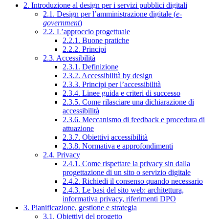
2. Introduzione al design per i servizi pubblici digitali
2.1. Design per l’amministrazione digitale (
e-
government
)
2.2. L’approccio progettuale
2.2.1. Buone pratiche
2.2.2. Principi
2.3. Accessibilità
2.3.1. Definizione
2.3.2. Accessibilità by design
2.3.3. Principi per l’accessibilità
2.3.4. Linee guida e criteri di successo
2.3.5. Come rilasciare una dichiarazione di
accessibilità
2.3.6. Meccanismo di feedback e procedura di
attuazione
2.3.7. Obiettivi accessibilità
2.3.8. Normativa e approfondimenti
2.4. Privacy
2.4.1. Come rispettare la privacy sin dalla
progettazione di un sito o servizio digitale
2.4.2. Richiedi il consenso quando necessario
2.4.3. Le basi del sito web: architettura,
informativa privacy, riferimenti DPO
3. Pianificazione, gestione e strategia
3.1. Obiettivi del progetto