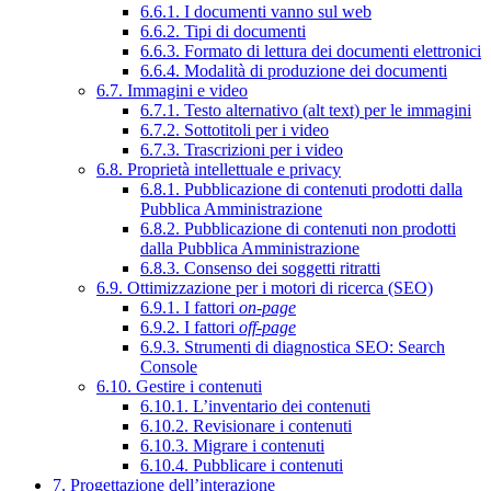
6.6.1. I documenti vanno sul web
6.6.2. Tipi di documenti
6.6.3. Formato di lettura dei documenti elettronici
6.6.4. Modalità di produzione dei documenti
6.7. Immagini e video
6.7.1. Testo alternativo (alt text) per le immagini
6.7.2. Sottotitoli per i video
6.7.3. Trascrizioni per i video
6.8. Proprietà intellettuale e privacy
6.8.1. Pubblicazione di contenuti prodotti dalla
Pubblica Amministrazione
6.8.2. Pubblicazione di contenuti non prodotti
dalla Pubblica Amministrazione
6.8.3. Consenso dei soggetti ritratti
6.9. Ottimizzazione per i motori di ricerca (SEO)
6.9.1. I fattori
on-page
6.9.2. I fattori
off-page
6.9.3. Strumenti di diagnostica SEO: Search
Console
6.10. Gestire i contenuti
6.10.1. L’inventario dei contenuti
6.10.2. Revisionare i contenuti
6.10.3. Migrare i contenuti
6.10.4. Pubblicare i contenuti
7. Progettazione dell’interazione