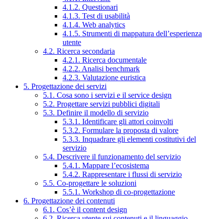
4.1.2. Questionari
4.1.3. Test di usabilità
4.1.4. Web analytics
4.1.5. Strumenti di mappatura dell’esperienza
utente
4.2. Ricerca secondaria
4.2.1. Ricerca documentale
4.2.2. Analisi benchmark
4.2.3. Valutazione euristica
5. Progettazione dei servizi
5.1. Cosa sono i servizi e il service design
5.2. Progettare servizi pubblici digitali
5.3. Definire il modello di servizio
5.3.1. Identificare gli attori coinvolti
5.3.2. Formulare la proposta di valore
5.3.3. Inquadrare gli elementi costitutivi del
servizio
5.4. Descrivere il funzionamento del servizio
5.4.1. Mappare l’ecosistema
5.4.2. Rappresentare i flussi di servizio
5.5. Co-progettare le soluzioni
5.5.1. Workshop di co-progettazione
6. Progettazione dei contenuti
6.1. Cos’è il content design
6.2. Ricerca utente sui contenuti e il linguaggio