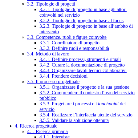
3.2. Tipologie di progetti
3.2.1. Tipologie di progetto in base agli attori
coinvolti nel servizio
3.2.2. Tipologie di progetto in base al focus
3.2.3. Tipologie di progetto in base all’ambito di
intervento
3.3. Competenze, ruoli e figure coinvolte
3.3.1. Coordinatore di progetto
3.3.2. Definire ruoli e responsabilità
3.4. Metodo di lavoro
3.4.1. Definire processi, strumenti e rituali
3.4.2. Curare la documentazione di progetto
3.4.3. Organizzare tavoli tecnici collaborativi
3.4.4. Prendere decisioni
3.5. Il processo progettuale
3.5.1. Organizzare il progetto e la sua gestione
3.5.2. Comprendere il contesto d’uso del servizio
pubblico
3.5.3. Progettare i processi e i
touchpoint
del
servizio
3.5.4. Realizzare l’interfaccia utente del servizio
3.5.5. Validare la soluzione ottenuta
4. Ricerca progettuale
4.1. Ricerca primaria
4.1.1. Interviste