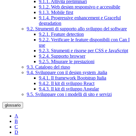
9.1.1. Attività preliminari
9.1.2. Web design responsivo e accessibile
9.1.3. Mobile first
9.1.4. Progressive enhancement e Graceful
degradation
9.2. Strumenti di supporto allo sviluppo del software
9.2.1. Feature detection
9.2.2. Verificare le feature disponibili con Can I
use
9.2.3. Strumenti e risorse per CSS e JavaScript
9.2.4. Supporto browser
9.2.5. Misurare le prestazioni
9.3. Catalogo del riuso
9.4. Sviluppare con il design system .italia
9.4.1. Il framework Bootstrap Italia
9.4.2. Il kit di sviluppo React
9.4.3. Il kit di sviluppo Angular
9.5. Sviluppare con i modelli di sito e servizi
glossario
A
B
C
D