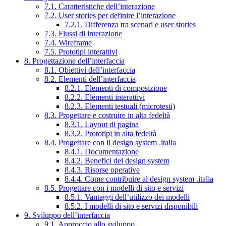
7.1. Caratteristiche dell’interazione
7.2. User stories per definire l’interazione
7.2.1. Differenza tra scenari e user stories
7.3. Flussi di interazione
7.4. Wireframe
7.5. Prototipi interattivi
8. Progettazione dell’interfaccia
8.1. Obiettivi dell’interfaccia
8.2. Elementi dell’interfaccia
8.2.1. Elementi di composizione
8.2.2. Elementi interattivi
8.2.3. Elementi testuali (microtesti)
8.3. Progettare e costruire in alta fedeltà
8.3.1. Layout di pagina
8.3.2. Prototipi in alta fedeltà
8.4. Progettare con il design system .italia
8.4.1. Documentazione
8.4.2. Benefici del design system
8.4.3. Risorse operative
8.4.4. Come contribuire al design system .italia
8.5. Progettare con i modelli di sito e servizi
8.5.1. Vantaggi dell’utilizzo dei modelli
8.5.2. I modelli di sito e servizi disponibili
9. Sviluppo dell’interfaccia
9.1. Approccio allo sviluppo