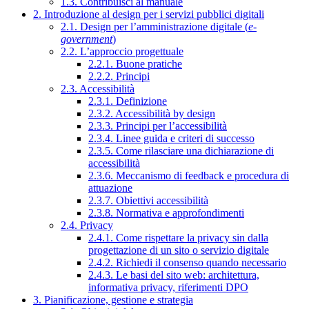
1.3. Contribuisci al manuale
2. Introduzione al design per i servizi pubblici digitali
2.1. Design per l’amministrazione digitale (
e-
government
)
2.2. L’approccio progettuale
2.2.1. Buone pratiche
2.2.2. Principi
2.3. Accessibilità
2.3.1. Definizione
2.3.2. Accessibilità by design
2.3.3. Principi per l’accessibilità
2.3.4. Linee guida e criteri di successo
2.3.5. Come rilasciare una dichiarazione di
accessibilità
2.3.6. Meccanismo di feedback e procedura di
attuazione
2.3.7. Obiettivi accessibilità
2.3.8. Normativa e approfondimenti
2.4. Privacy
2.4.1. Come rispettare la privacy sin dalla
progettazione di un sito o servizio digitale
2.4.2. Richiedi il consenso quando necessario
2.4.3. Le basi del sito web: architettura,
informativa privacy, riferimenti DPO
3. Pianificazione, gestione e strategia