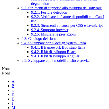
degradation
9.2. Strumenti di supporto allo sviluppo del software
9.2.1. Feature detection
9.2.2. Verificare le feature disponibili con Can I
use
9.2.3. Strumenti e risorse per CSS e JavaScript
9.2.4. Supporto browser
9.2.5. Misurare le prestazioni
9.3. Catalogo del riuso
9.4. Sviluppare con il design system .italia
9.4.1. Il framework Bootstrap Italia
9.4.2. Il kit di sviluppo React
9.4.3. Il kit di sviluppo Angular
9.5. Sviluppare con i modelli di sito e servizi
None
None
A
B
C
D
E
I
M