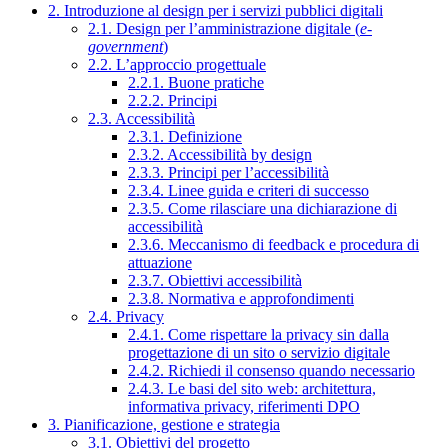
2. Introduzione al design per i servizi pubblici digitali
2.1. Design per l’amministrazione digitale (
e-
government
)
2.2. L’approccio progettuale
2.2.1. Buone pratiche
2.2.2. Principi
2.3. Accessibilità
2.3.1. Definizione
2.3.2. Accessibilità by design
2.3.3. Principi per l’accessibilità
2.3.4. Linee guida e criteri di successo
2.3.5. Come rilasciare una dichiarazione di
accessibilità
2.3.6. Meccanismo di feedback e procedura di
attuazione
2.3.7. Obiettivi accessibilità
2.3.8. Normativa e approfondimenti
2.4. Privacy
2.4.1. Come rispettare la privacy sin dalla
progettazione di un sito o servizio digitale
2.4.2. Richiedi il consenso quando necessario
2.4.3. Le basi del sito web: architettura,
informativa privacy, riferimenti DPO
3. Pianificazione, gestione e strategia
3.1. Obiettivi del progetto