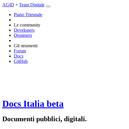
AGID
+
Team Digitale
Piano Triennale
Le community
Developers
Designers
Gli strumenti
Forum
Docs
GitHub
Docs Italia
beta
Documenti pubblici, digitali.