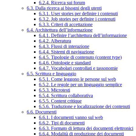
6.2.4. Ricerca sui forum
6.3. Dalla ricerca ai bisogni degli utenti
6.3.1. User stories per definire i contenuti
6.3.2. Job stories per definire i contenuti
6.3.3. Criteri di accettazione
6.4. Architettura dell’informazione
6.4.1. Definire l’architettura dell’informazione
6.4.2. Alberatura
6.4.3. Flussi di interazione
6.4.4. Sistemi di navigazione
6.4.5. Tipologie di contenuto (content type)
6.4.6. Ontologie e standard
6.4.7. Vocabolari controllati e tassonomie
6.5. Scrittura e linguaggio
6.5.1. Come leggono le persone sul web
6.5.2. Le regole per un linguaggio semplice
6.5.3. Microtesti
6.5.4. Scrittura collaborativa
6.5.5. Content critique
6.5.6. Traduzione e localizzazione dei contenuti
6.6. Documenti
6.6.1. I documenti vanno sul web
6.6.2. Tipi di documenti
6.6.3. Formato di lettura dei documenti elettronici
6.6.4. Modalità di produzione dei documenti