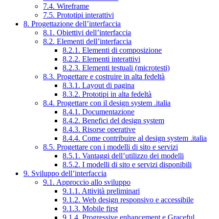
7.4. Wireframe
7.5. Prototipi interattivi
8. Progettazione dell’interfaccia
8.1. Obiettivi dell’interfaccia
8.2. Elementi dell’interfaccia
8.2.1. Elementi di composizione
8.2.2. Elementi interattivi
8.2.3. Elementi testuali (microtesti)
8.3. Progettare e costruire in alta fedeltà
8.3.1. Layout di pagina
8.3.2. Prototipi in alta fedeltà
8.4. Progettare con il design system .italia
8.4.1. Documentazione
8.4.2. Benefici del design system
8.4.3. Risorse operative
8.4.4. Come contribuire al design system .italia
8.5. Progettare con i modelli di sito e servizi
8.5.1. Vantaggi dell’utilizzo dei modelli
8.5.2. I modelli di sito e servizi disponibili
9. Sviluppo dell’interfaccia
9.1. Approccio allo sviluppo
9.1.1. Attività preliminari
9.1.2. Web design responsivo e accessibile
9.1.3. Mobile first
9.1.4. Progressive enhancement e Graceful