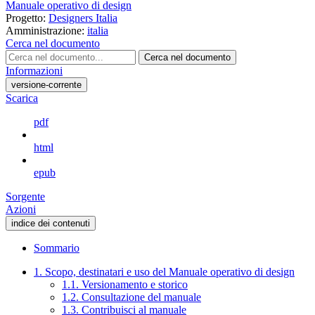
Manuale operativo di design
Progetto:
Designers Italia
Amministrazione:
italia
Cerca nel documento
Cerca nel documento
Informazioni
versione-corrente
Scarica
pdf
html
epub
Sorgente
Azioni
indice dei contenuti
Sommario
1. Scopo, destinatari e uso del Manuale operativo di design
1.1. Versionamento e storico
1.2. Consultazione del manuale
1.3. Contribuisci al manuale