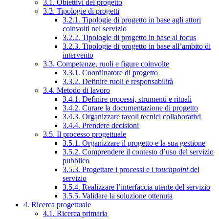
3.1. Obiettivi del progetto
3.2. Tipologie di progetti
3.2.1. Tipologie di progetto in base agli attori
coinvolti nel servizio
3.2.2. Tipologie di progetto in base al focus
3.2.3. Tipologie di progetto in base all’ambito di
intervento
3.3. Competenze, ruoli e figure coinvolte
3.3.1. Coordinatore di progetto
3.3.2. Definire ruoli e responsabilità
3.4. Metodo di lavoro
3.4.1. Definire processi, strumenti e rituali
3.4.2. Curare la documentazione di progetto
3.4.3. Organizzare tavoli tecnici collaborativi
3.4.4. Prendere decisioni
3.5. Il processo progettuale
3.5.1. Organizzare il progetto e la sua gestione
3.5.2. Comprendere il contesto d’uso del servizio
pubblico
3.5.3. Progettare i processi e i
touchpoint
del
servizio
3.5.4. Realizzare l’interfaccia utente del servizio
3.5.5. Validare la soluzione ottenuta
4. Ricerca progettuale
4.1. Ricerca primaria