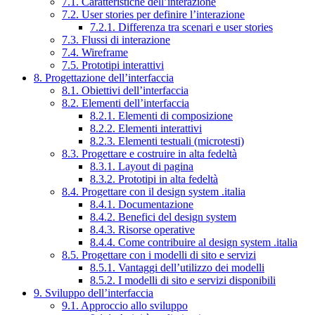
7.1. Caratteristiche dell’interazione
7.2. User stories per definire l’interazione
7.2.1. Differenza tra scenari e user stories
7.3. Flussi di interazione
7.4. Wireframe
7.5. Prototipi interattivi
8. Progettazione dell’interfaccia
8.1. Obiettivi dell’interfaccia
8.2. Elementi dell’interfaccia
8.2.1. Elementi di composizione
8.2.2. Elementi interattivi
8.2.3. Elementi testuali (microtesti)
8.3. Progettare e costruire in alta fedeltà
8.3.1. Layout di pagina
8.3.2. Prototipi in alta fedeltà
8.4. Progettare con il design system .italia
8.4.1. Documentazione
8.4.2. Benefici del design system
8.4.3. Risorse operative
8.4.4. Come contribuire al design system .italia
8.5. Progettare con i modelli di sito e servizi
8.5.1. Vantaggi dell’utilizzo dei modelli
8.5.2. I modelli di sito e servizi disponibili
9. Sviluppo dell’interfaccia
9.1. Approccio allo sviluppo