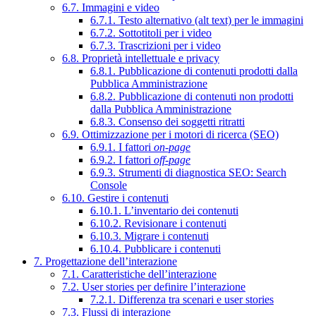
6.7. Immagini e video
6.7.1. Testo alternativo (alt text) per le immagini
6.7.2. Sottotitoli per i video
6.7.3. Trascrizioni per i video
6.8. Proprietà intellettuale e privacy
6.8.1. Pubblicazione di contenuti prodotti dalla
Pubblica Amministrazione
6.8.2. Pubblicazione di contenuti non prodotti
dalla Pubblica Amministrazione
6.8.3. Consenso dei soggetti ritratti
6.9. Ottimizzazione per i motori di ricerca (SEO)
6.9.1. I fattori
on-page
6.9.2. I fattori
off-page
6.9.3. Strumenti di diagnostica SEO: Search
Console
6.10. Gestire i contenuti
6.10.1. L’inventario dei contenuti
6.10.2. Revisionare i contenuti
6.10.3. Migrare i contenuti
6.10.4. Pubblicare i contenuti
7. Progettazione dell’interazione
7.1. Caratteristiche dell’interazione
7.2. User stories per definire l’interazione
7.2.1. Differenza tra scenari e user stories
7.3. Flussi di interazione