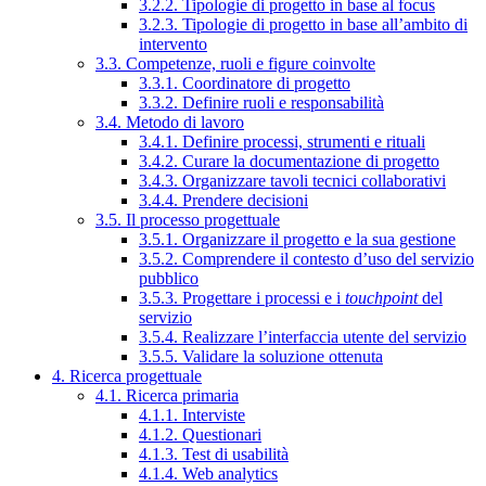
3.2.2. Tipologie di progetto in base al focus
3.2.3. Tipologie di progetto in base all’ambito di
intervento
3.3. Competenze, ruoli e figure coinvolte
3.3.1. Coordinatore di progetto
3.3.2. Definire ruoli e responsabilità
3.4. Metodo di lavoro
3.4.1. Definire processi, strumenti e rituali
3.4.2. Curare la documentazione di progetto
3.4.3. Organizzare tavoli tecnici collaborativi
3.4.4. Prendere decisioni
3.5. Il processo progettuale
3.5.1. Organizzare il progetto e la sua gestione
3.5.2. Comprendere il contesto d’uso del servizio
pubblico
3.5.3. Progettare i processi e i
touchpoint
del
servizio
3.5.4. Realizzare l’interfaccia utente del servizio
3.5.5. Validare la soluzione ottenuta
4. Ricerca progettuale
4.1. Ricerca primaria
4.1.1. Interviste
4.1.2. Questionari
4.1.3. Test di usabilità
4.1.4. Web analytics