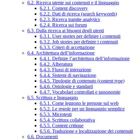
6.2. Ricerca utente sui contenuti e il linguaggio
6.2.1. Content discovery
6.2.2. Dati di ricerca (search keywords)
6.2.3. Ricerca tramite analytics
6.2.4. Ricerca sui forum
6.3. Dalla ricerca ai bisogni degli utenti
6.3.1. User stories per definire i contenuti
6.3.2. Job stories per definire i contenuti
6.3.3. Criteri di accettazione
6.4. Architettura dell’informazione
6.4.1. Definire l’architettura dell’informazione
6.4.2. Alberatura
6.4.3. Flussi di interazione
6.4.4. Sistemi di navigazione
6.4.5. Tipologie di contenuto (content type)
6.4.6. Ontologie e standard
6.4.7. Vocabolari controllati e tassonomie
6.5. Scrittura e linguaggio
6.5.1. Come leggono le persone sul web
6.5.2. Le regole per un linguaggio semplice
6.5.3. Microtesti
6.5.4. Scrittura collaborativa
6.5.5. Content critique
6.5.6. Traduzione e localizzazione dei contenuti
6.6. Documenti