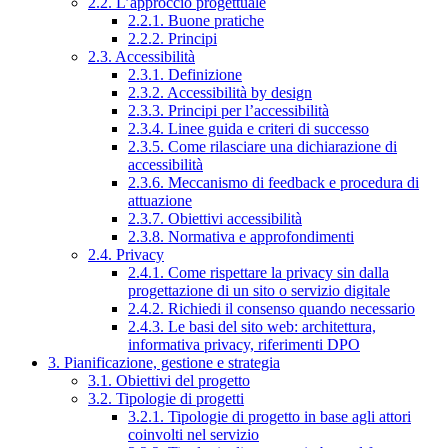
2.2. L’approccio progettuale
2.2.1. Buone pratiche
2.2.2. Principi
2.3. Accessibilità
2.3.1. Definizione
2.3.2. Accessibilità by design
2.3.3. Principi per l’accessibilità
2.3.4. Linee guida e criteri di successo
2.3.5. Come rilasciare una dichiarazione di
accessibilità
2.3.6. Meccanismo di feedback e procedura di
attuazione
2.3.7. Obiettivi accessibilità
2.3.8. Normativa e approfondimenti
2.4. Privacy
2.4.1. Come rispettare la privacy sin dalla
progettazione di un sito o servizio digitale
2.4.2. Richiedi il consenso quando necessario
2.4.3. Le basi del sito web: architettura,
informativa privacy, riferimenti DPO
3. Pianificazione, gestione e strategia
3.1. Obiettivi del progetto
3.2. Tipologie di progetti
3.2.1. Tipologie di progetto in base agli attori
coinvolti nel servizio