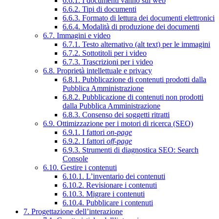
6.6.1. I documenti vanno sul web
6.6.2. Tipi di documenti
6.6.3. Formato di lettura dei documenti elettronici
6.6.4. Modalità di produzione dei documenti
6.7. Immagini e video
6.7.1. Testo alternativo (alt text) per le immagini
6.7.2. Sottotitoli per i video
6.7.3. Trascrizioni per i video
6.8. Proprietà intellettuale e privacy
6.8.1. Pubblicazione di contenuti prodotti dalla
Pubblica Amministrazione
6.8.2. Pubblicazione di contenuti non prodotti
dalla Pubblica Amministrazione
6.8.3. Consenso dei soggetti ritratti
6.9. Ottimizzazione per i motori di ricerca (SEO)
6.9.1. I fattori
on-page
6.9.2. I fattori
off-page
6.9.3. Strumenti di diagnostica SEO: Search
Console
6.10. Gestire i contenuti
6.10.1. L’inventario dei contenuti
6.10.2. Revisionare i contenuti
6.10.3. Migrare i contenuti
6.10.4. Pubblicare i contenuti
7. Progettazione dell’interazione