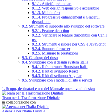
9.1.1. Attività preliminari
9.1.2. Web design responsivo e accessibile
9.1.3. Mobile first
9.1.4. Progressive enhancement e Graceful
degradation
9.2. Strumenti di supporto allo sviluppo del software
9.2.1. Feature detection
9.2.2. Verificare le feature disponibili con Can I
use
9.2.3. Strumenti e risorse per CSS e JavaScript
9.2.4. Supporto browser
9.2.5. Misurare le prestazioni
9.3. Catalogo del riuso
9.4. Sviluppare con il design system .italia
9.4.1. Il framework Bootstrap Italia
9.4.2. Il kit di sviluppo React
9.4.3. Il kit di sviluppo Angular
9.5. Sviluppare con i modelli di sito e servizi
1. Scopo, destinatari e uso del Manuale operativo di design
Team per la Trasformazione Digitale
in collaborazione con
Agenzia per l'Italia Digitale