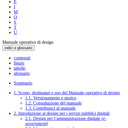
E
I
M
O
S
T
U
Manuale operativo di design
indici e glossario
contenuti
figure
tabelle
glossario
Sommario
1. Scopo, destinatari e uso del Manuale operativo di design
1.1. Versionamento e storico
1.2. Consultazione del manuale
1.3. Contribuisci al manuale
2. Introduzione al design per i servizi pubblici digitali
2.1. Design per l’amministrazione digitale (
e-
government
)