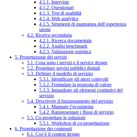
4.1.1. Interviste
4.1.2. Questionari
4.1.3. Test di usabilità
4.1.4. Web analytics
4.1.5. Strumenti di mappatura dell’esperienza
utente
4.2. Ricerca secondaria
4.2.1. Ricerca documentale
4.2.2. Analisi benchmark
4.2.3. Valutazione euristica
5. Progettazione dei servizi
5.1. Cosa sono i servizi e il service design
5.2. Progettare servizi pubblici digitali
5.3. Definire il modello di servizio
5.3.1. Identificare gli attori coinvolti
5.3.2. Formulare la proposta di valore
5.3.3. Inquadrare gli elementi costitutivi del
servizio
5.4. Descrivere il funzionamento del servizio
5.4.1. Mappare l’ecosistema
5.4.2. Rappresentare i flussi di servizio
5.5. Co-progettare le soluzioni
5.5.1. Workshop di co-progettazione
6. Progettazione dei contenuti
6.1. Cos’è il content design