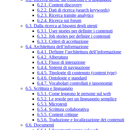
6.2.1. Content discovery
6.2.2. Dati di ricerca (search keywords)
6.2.3. Ricerca tramite analytics
6.2.4. Ricerca sui forum
6.3. Dalla ricerca ai bisogni degli utenti
6.3.1. User stories per definire i contenuti
6.3.2. Job stories per definire i contenuti
6.3.3. Criteri di accettazione
6.4. Architettura dell’informazione
6.4.1. Definire l’architettura dell’informazione
6.4.2. Alberatura
6.4.3. Flussi di interazione
6.4.4. Sistemi di navigazione
6.4.5. Tipologie di contenuto (content type)
6.4.6. Ontologie e standard
6.4.7. Vocabolari controllati e tassonomie
6.5. Scrittura e linguaggio
6.5.1. Come leggono le persone sul web
6.5.2. Le regole per un linguaggio semplice
6.5.3. Microtesti
6.5.4. Scrittura collaborativa
6.5.5. Content critique
6.5.6. Traduzione e localizzazione dei contenuti
6.6. Documenti