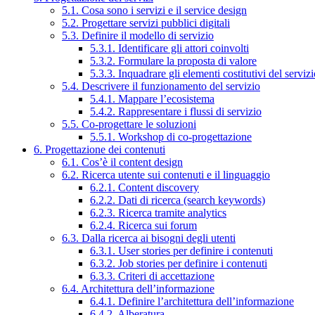
5.1. Cosa sono i servizi e il service design
5.2. Progettare servizi pubblici digitali
5.3. Definire il modello di servizio
5.3.1. Identificare gli attori coinvolti
5.3.2. Formulare la proposta di valore
5.3.3. Inquadrare gli elementi costitutivi del serviz
5.4. Descrivere il funzionamento del servizio
5.4.1. Mappare l’ecosistema
5.4.2. Rappresentare i flussi di servizio
5.5. Co-progettare le soluzioni
5.5.1. Workshop di co-progettazione
6. Progettazione dei contenuti
6.1. Cos’è il content design
6.2. Ricerca utente sui contenuti e il linguaggio
6.2.1. Content discovery
6.2.2. Dati di ricerca (search keywords)
6.2.3. Ricerca tramite analytics
6.2.4. Ricerca sui forum
6.3. Dalla ricerca ai bisogni degli utenti
6.3.1. User stories per definire i contenuti
6.3.2. Job stories per definire i contenuti
6.3.3. Criteri di accettazione
6.4. Architettura dell’informazione
6.4.1. Definire l’architettura dell’informazione
6.4.2. Alberatura