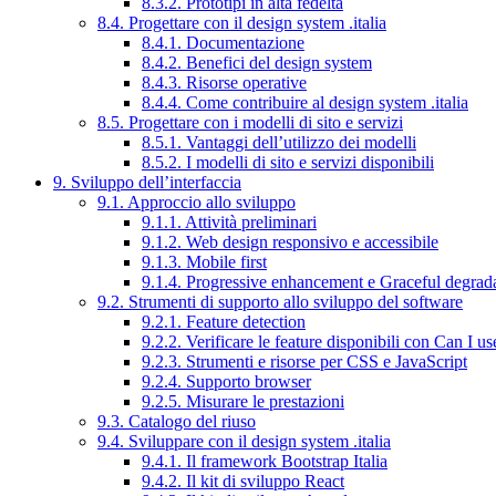
8.3.2. Prototipi in alta fedeltà
8.4. Progettare con il design system .italia
8.4.1. Documentazione
8.4.2. Benefici del design system
8.4.3. Risorse operative
8.4.4. Come contribuire al design system .italia
8.5. Progettare con i modelli di sito e servizi
8.5.1. Vantaggi dell’utilizzo dei modelli
8.5.2. I modelli di sito e servizi disponibili
9. Sviluppo dell’interfaccia
9.1. Approccio allo sviluppo
9.1.1. Attività preliminari
9.1.2. Web design responsivo e accessibile
9.1.3. Mobile first
9.1.4. Progressive enhancement e Graceful degrad
9.2. Strumenti di supporto allo sviluppo del software
9.2.1. Feature detection
9.2.2. Verificare le feature disponibili con Can I us
9.2.3. Strumenti e risorse per CSS e JavaScript
9.2.4. Supporto browser
9.2.5. Misurare le prestazioni
9.3. Catalogo del riuso
9.4. Sviluppare con il design system .italia
9.4.1. Il framework Bootstrap Italia
9.4.2. Il kit di sviluppo React