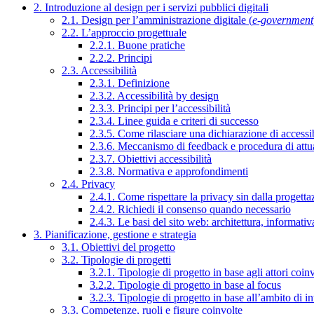
2. Introduzione al design per i servizi pubblici digitali
2.1. Design per l’amministrazione digitale (
e-government
2.2. L’approccio progettuale
2.2.1. Buone pratiche
2.2.2. Principi
2.3. Accessibilità
2.3.1. Definizione
2.3.2. Accessibilità by design
2.3.3. Principi per l’accessibilità
2.3.4. Linee guida e criteri di successo
2.3.5. Come rilasciare una dichiarazione di accessib
2.3.6. Meccanismo di feedback e procedura di attu
2.3.7. Obiettivi accessibilità
2.3.8. Normativa e approfondimenti
2.4. Privacy
2.4.1. Come rispettare la privacy sin dalla progettaz
2.4.2. Richiedi il consenso quando necessario
2.4.3. Le basi del sito web: architettura, informati
3. Pianificazione, gestione e strategia
3.1. Obiettivi del progetto
3.2. Tipologie di progetti
3.2.1. Tipologie di progetto in base agli attori coinv
3.2.2. Tipologie di progetto in base al focus
3.2.3. Tipologie di progetto in base all’ambito di i
3.3. Competenze, ruoli e figure coinvolte