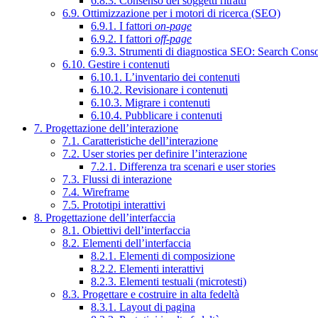
6.8.3. Consenso dei soggetti ritratti
6.9. Ottimizzazione per i motori di ricerca (SEO)
6.9.1. I fattori
on-page
6.9.2. I fattori
off-page
6.9.3. Strumenti di diagnostica SEO: Search Cons
6.10. Gestire i contenuti
6.10.1. L’inventario dei contenuti
6.10.2. Revisionare i contenuti
6.10.3. Migrare i contenuti
6.10.4. Pubblicare i contenuti
7. Progettazione dell’interazione
7.1. Caratteristiche dell’interazione
7.2. User stories per definire l’interazione
7.2.1. Differenza tra scenari e user stories
7.3. Flussi di interazione
7.4. Wireframe
7.5. Prototipi interattivi
8. Progettazione dell’interfaccia
8.1. Obiettivi dell’interfaccia
8.2. Elementi dell’interfaccia
8.2.1. Elementi di composizione
8.2.2. Elementi interattivi
8.2.3. Elementi testuali (microtesti)
8.3. Progettare e costruire in alta fedeltà
8.3.1. Layout di pagina