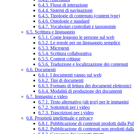
6.4.3. Flussi di interazione
6.4.4. Sistemi di navigazione
6.4.5. Tipologie di contenuto (content type)
6.4.6. Ontologie e standard
6.4.7. Vocabolari controllati e tassonomie
6.5. Scrittura e linguaggio
6.5.1. Come leggono le persone sul web
6.5.2. Le regole per un linguaggio semplice
6.5.3. Microtesti
6.5.4. Scrittura collaborativa
6.5.5. Content critique
6.5.6. Traduzione e localizzazione dei contenuti
6.6. Documenti
6.6.1. I documenti vanno sul web
6.6.2. Tipi di documenti
6.6.3. Formato di lettura dei documenti elettronici
6.6.4. Modalità di produzione dei documenti
6.7. Immagini e video
6.7.1. Testo alternativo (alt text) per le immagini
6.7.2. Sottotitoli per i video
6.7.3. Trascrizioni per i video
6.8. Proprietà intellettuale e privacy
6.8.1. Pubblicazione di contenuti prodotti dalla P
6.8.2. Pubblicazione di contenuti non prodotti dal