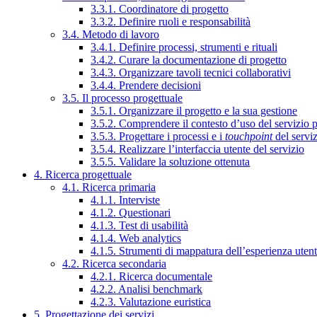
3.3.1. Coordinatore di progetto
3.3.2. Definire ruoli e responsabilità
3.4. Metodo di lavoro
3.4.1. Definire processi, strumenti e rituali
3.4.2. Curare la documentazione di progetto
3.4.3. Organizzare tavoli tecnici collaborativi
3.4.4. Prendere decisioni
3.5. Il processo progettuale
3.5.1. Organizzare il progetto e la sua gestione
3.5.2. Comprendere il contesto d’uso del servizio 
3.5.3. Progettare i processi e i
touchpoint
del servi
3.5.4. Realizzare l’interfaccia utente del servizio
3.5.5. Validare la soluzione ottenuta
4. Ricerca progettuale
4.1. Ricerca primaria
4.1.1. Interviste
4.1.2. Questionari
4.1.3. Test di usabilità
4.1.4. Web analytics
4.1.5. Strumenti di mappatura dell’esperienza uten
4.2. Ricerca secondaria
4.2.1. Ricerca documentale
4.2.2. Analisi benchmark
4.2.3. Valutazione euristica
5. Progettazione dei servizi