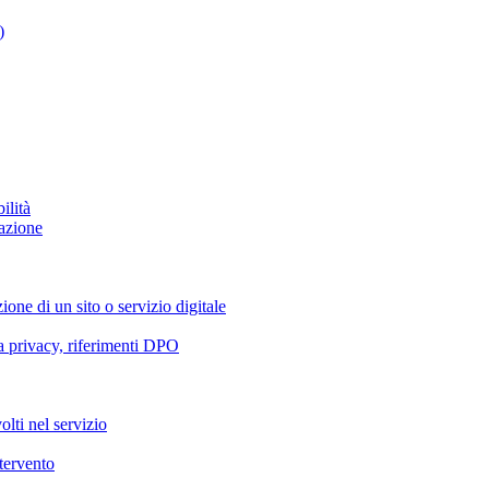
)
ilità
azione
ione di un sito o servizio digitale
va privacy, riferimenti DPO
olti nel servizio
ntervento