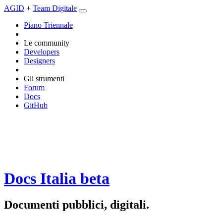
AGID
+
Team Digitale
Piano Triennale
Le community
Developers
Designers
Gli strumenti
Forum
Docs
GitHub
Docs Italia
beta
Documenti pubblici, digitali.