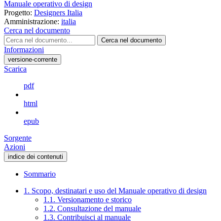
Manuale operativo di design
Progetto:
Designers Italia
Amministrazione:
italia
Cerca nel documento
Cerca nel documento
Informazioni
versione-corrente
Scarica
pdf
html
epub
Sorgente
Azioni
indice dei contenuti
Sommario
1. Scopo, destinatari e uso del Manuale operativo di design
1.1. Versionamento e storico
1.2. Consultazione del manuale
1.3. Contribuisci al manuale