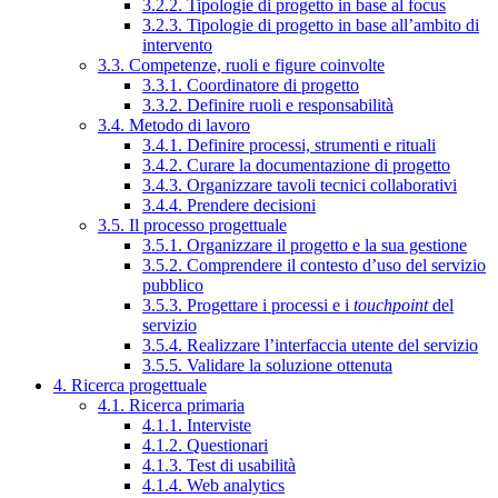
3.2.2. Tipologie di progetto in base al focus
3.2.3. Tipologie di progetto in base all’ambito di
intervento
3.3. Competenze, ruoli e figure coinvolte
3.3.1. Coordinatore di progetto
3.3.2. Definire ruoli e responsabilità
3.4. Metodo di lavoro
3.4.1. Definire processi, strumenti e rituali
3.4.2. Curare la documentazione di progetto
3.4.3. Organizzare tavoli tecnici collaborativi
3.4.4. Prendere decisioni
3.5. Il processo progettuale
3.5.1. Organizzare il progetto e la sua gestione
3.5.2. Comprendere il contesto d’uso del servizio
pubblico
3.5.3. Progettare i processi e i
touchpoint
del
servizio
3.5.4. Realizzare l’interfaccia utente del servizio
3.5.5. Validare la soluzione ottenuta
4. Ricerca progettuale
4.1. Ricerca primaria
4.1.1. Interviste
4.1.2. Questionari
4.1.3. Test di usabilità
4.1.4. Web analytics