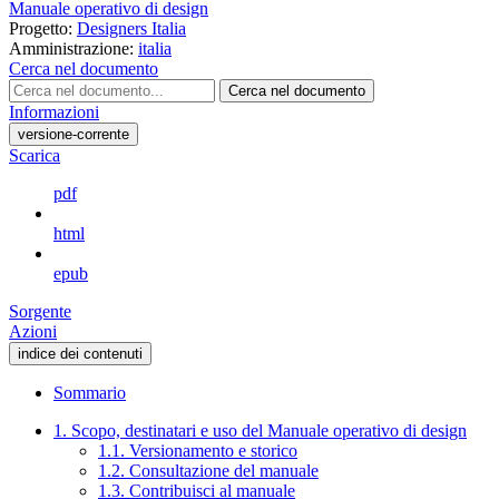
Manuale operativo di design
Progetto:
Designers Italia
Amministrazione:
italia
Cerca nel documento
Cerca nel documento
Informazioni
versione-corrente
Scarica
pdf
html
epub
Sorgente
Azioni
indice dei contenuti
Sommario
1. Scopo, destinatari e uso del Manuale operativo di design
1.1. Versionamento e storico
1.2. Consultazione del manuale
1.3. Contribuisci al manuale