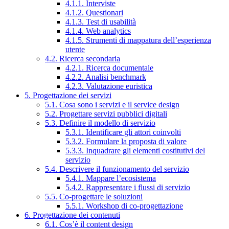
4.1.1. Interviste
4.1.2. Questionari
4.1.3. Test di usabilità
4.1.4. Web analytics
4.1.5. Strumenti di mappatura dell’esperienza
utente
4.2. Ricerca secondaria
4.2.1. Ricerca documentale
4.2.2. Analisi benchmark
4.2.3. Valutazione euristica
5. Progettazione dei servizi
5.1. Cosa sono i servizi e il service design
5.2. Progettare servizi pubblici digitali
5.3. Definire il modello di servizio
5.3.1. Identificare gli attori coinvolti
5.3.2. Formulare la proposta di valore
5.3.3. Inquadrare gli elementi costitutivi del
servizio
5.4. Descrivere il funzionamento del servizio
5.4.1. Mappare l’ecosistema
5.4.2. Rappresentare i flussi di servizio
5.5. Co-progettare le soluzioni
5.5.1. Workshop di co-progettazione
6. Progettazione dei contenuti
6.1. Cos’è il content design