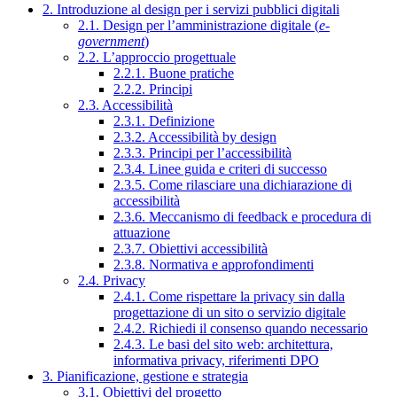
2. Introduzione al design per i servizi pubblici digitali
2.1. Design per l’amministrazione digitale (
e-
government
)
2.2. L’approccio progettuale
2.2.1. Buone pratiche
2.2.2. Principi
2.3. Accessibilità
2.3.1. Definizione
2.3.2. Accessibilità by design
2.3.3. Principi per l’accessibilità
2.3.4. Linee guida e criteri di successo
2.3.5. Come rilasciare una dichiarazione di
accessibilità
2.3.6. Meccanismo di feedback e procedura di
attuazione
2.3.7. Obiettivi accessibilità
2.3.8. Normativa e approfondimenti
2.4. Privacy
2.4.1. Come rispettare la privacy sin dalla
progettazione di un sito o servizio digitale
2.4.2. Richiedi il consenso quando necessario
2.4.3. Le basi del sito web: architettura,
informativa privacy, riferimenti DPO
3. Pianificazione, gestione e strategia
3.1. Obiettivi del progetto