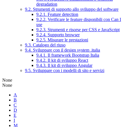
degradation
9.2. Strumenti di supporto allo sviluppo del software
9.2.1. Feature detection
9.2.2. Verificare le feature disponibili con Can I
use
9.2.3. Strumenti e risorse per CSS e JavaScript
9.2.4. Supporto browser
9.2.5. Misurare le prestazioni
9.3. Catalogo del riuso
9.4. Sviluppare con il design system .italia
9.4.1. Il framework Bootstrap Italia
9.4.2. Il kit di sviluppo React
9.4.3. Il kit di sviluppo Angular
9.5. Sviluppare con i modelli di sito e servizi
None
None
A
B
C
D
E
I
M