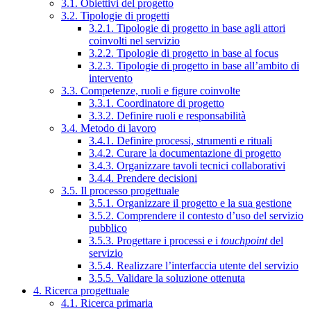
3.1. Obiettivi del progetto
3.2. Tipologie di progetti
3.2.1. Tipologie di progetto in base agli attori
coinvolti nel servizio
3.2.2. Tipologie di progetto in base al focus
3.2.3. Tipologie di progetto in base all’ambito di
intervento
3.3. Competenze, ruoli e figure coinvolte
3.3.1. Coordinatore di progetto
3.3.2. Definire ruoli e responsabilità
3.4. Metodo di lavoro
3.4.1. Definire processi, strumenti e rituali
3.4.2. Curare la documentazione di progetto
3.4.3. Organizzare tavoli tecnici collaborativi
3.4.4. Prendere decisioni
3.5. Il processo progettuale
3.5.1. Organizzare il progetto e la sua gestione
3.5.2. Comprendere il contesto d’uso del servizio
pubblico
3.5.3. Progettare i processi e i
touchpoint
del
servizio
3.5.4. Realizzare l’interfaccia utente del servizio
3.5.5. Validare la soluzione ottenuta
4. Ricerca progettuale
4.1. Ricerca primaria