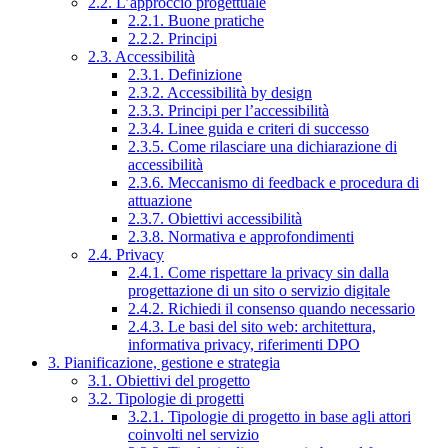
2.2. L’approccio progettuale
2.2.1. Buone pratiche
2.2.2. Principi
2.3. Accessibilità
2.3.1. Definizione
2.3.2. Accessibilità by design
2.3.3. Principi per l’accessibilità
2.3.4. Linee guida e criteri di successo
2.3.5. Come rilasciare una dichiarazione di
accessibilità
2.3.6. Meccanismo di feedback e procedura di
attuazione
2.3.7. Obiettivi accessibilità
2.3.8. Normativa e approfondimenti
2.4. Privacy
2.4.1. Come rispettare la privacy sin dalla
progettazione di un sito o servizio digitale
2.4.2. Richiedi il consenso quando necessario
2.4.3. Le basi del sito web: architettura,
informativa privacy, riferimenti DPO
3. Pianificazione, gestione e strategia
3.1. Obiettivi del progetto
3.2. Tipologie di progetti
3.2.1. Tipologie di progetto in base agli attori
coinvolti nel servizio