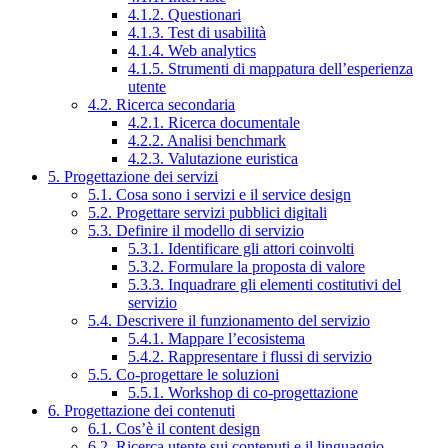
4.1.2. Questionari
4.1.3. Test di usabilità
4.1.4. Web analytics
4.1.5. Strumenti di mappatura dell’esperienza
utente
4.2. Ricerca secondaria
4.2.1. Ricerca documentale
4.2.2. Analisi benchmark
4.2.3. Valutazione euristica
5. Progettazione dei servizi
5.1. Cosa sono i servizi e il service design
5.2. Progettare servizi pubblici digitali
5.3. Definire il modello di servizio
5.3.1. Identificare gli attori coinvolti
5.3.2. Formulare la proposta di valore
5.3.3. Inquadrare gli elementi costitutivi del
servizio
5.4. Descrivere il funzionamento del servizio
5.4.1. Mappare l’ecosistema
5.4.2. Rappresentare i flussi di servizio
5.5. Co-progettare le soluzioni
5.5.1. Workshop di co-progettazione
6. Progettazione dei contenuti
6.1. Cos’è il content design
6.2. Ricerca utente sui contenuti e il linguaggio