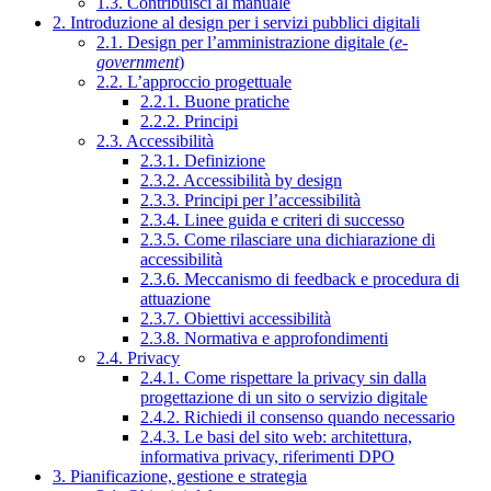
1.3. Contribuisci al manuale
2. Introduzione al design per i servizi pubblici digitali
2.1. Design per l’amministrazione digitale (
e-
government
)
2.2. L’approccio progettuale
2.2.1. Buone pratiche
2.2.2. Principi
2.3. Accessibilità
2.3.1. Definizione
2.3.2. Accessibilità by design
2.3.3. Principi per l’accessibilità
2.3.4. Linee guida e criteri di successo
2.3.5. Come rilasciare una dichiarazione di
accessibilità
2.3.6. Meccanismo di feedback e procedura di
attuazione
2.3.7. Obiettivi accessibilità
2.3.8. Normativa e approfondimenti
2.4. Privacy
2.4.1. Come rispettare la privacy sin dalla
progettazione di un sito o servizio digitale
2.4.2. Richiedi il consenso quando necessario
2.4.3. Le basi del sito web: architettura,
informativa privacy, riferimenti DPO
3. Pianificazione, gestione e strategia