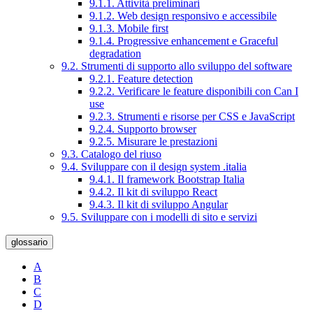
9.1.1. Attività preliminari
9.1.2. Web design responsivo e accessibile
9.1.3. Mobile first
9.1.4. Progressive enhancement e Graceful
degradation
9.2. Strumenti di supporto allo sviluppo del software
9.2.1. Feature detection
9.2.2. Verificare le feature disponibili con Can I
use
9.2.3. Strumenti e risorse per CSS e JavaScript
9.2.4. Supporto browser
9.2.5. Misurare le prestazioni
9.3. Catalogo del riuso
9.4. Sviluppare con il design system .italia
9.4.1. Il framework Bootstrap Italia
9.4.2. Il kit di sviluppo React
9.4.3. Il kit di sviluppo Angular
9.5. Sviluppare con i modelli di sito e servizi
glossario
A
B
C
D