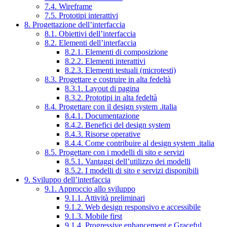
7.4. Wireframe
7.5. Prototipi interattivi
8. Progettazione dell’interfaccia
8.1. Obiettivi dell’interfaccia
8.2. Elementi dell’interfaccia
8.2.1. Elementi di composizione
8.2.2. Elementi interattivi
8.2.3. Elementi testuali (microtesti)
8.3. Progettare e costruire in alta fedeltà
8.3.1. Layout di pagina
8.3.2. Prototipi in alta fedeltà
8.4. Progettare con il design system .italia
8.4.1. Documentazione
8.4.2. Benefici del design system
8.4.3. Risorse operative
8.4.4. Come contribuire al design system .italia
8.5. Progettare con i modelli di sito e servizi
8.5.1. Vantaggi dell’utilizzo dei modelli
8.5.2. I modelli di sito e servizi disponibili
9. Sviluppo dell’interfaccia
9.1. Approccio allo sviluppo
9.1.1. Attività preliminari
9.1.2. Web design responsivo e accessibile
9.1.3. Mobile first
9.1.4. Progressive enhancement e Graceful