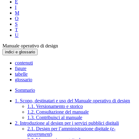
E
I
M
O
S
T
U
Manuale operativo di design
indici e glossario
contenuti
figure
tabelle
glossario
Sommario
1. Scopo, destinatari e uso del Manuale operativo di design
1.1. Versionamento e storico
1.2. Consultazione del manuale
1.3. Contribuisci al manuale
2. Introduzione al design per i servizi pubblici digitali
2.1. Design per l’amministrazione digitale (
e-
government
)