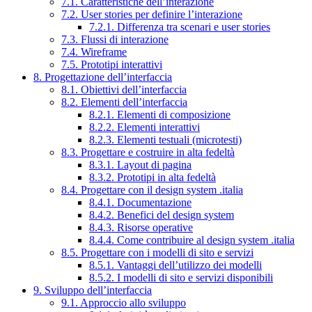
7.1. Caratteristiche dell’interazione
7.2. User stories per definire l’interazione
7.2.1. Differenza tra scenari e user stories
7.3. Flussi di interazione
7.4. Wireframe
7.5. Prototipi interattivi
8. Progettazione dell’interfaccia
8.1. Obiettivi dell’interfaccia
8.2. Elementi dell’interfaccia
8.2.1. Elementi di composizione
8.2.2. Elementi interattivi
8.2.3. Elementi testuali (microtesti)
8.3. Progettare e costruire in alta fedeltà
8.3.1. Layout di pagina
8.3.2. Prototipi in alta fedeltà
8.4. Progettare con il design system .italia
8.4.1. Documentazione
8.4.2. Benefici del design system
8.4.3. Risorse operative
8.4.4. Come contribuire al design system .italia
8.5. Progettare con i modelli di sito e servizi
8.5.1. Vantaggi dell’utilizzo dei modelli
8.5.2. I modelli di sito e servizi disponibili
9. Sviluppo dell’interfaccia
9.1. Approccio allo sviluppo