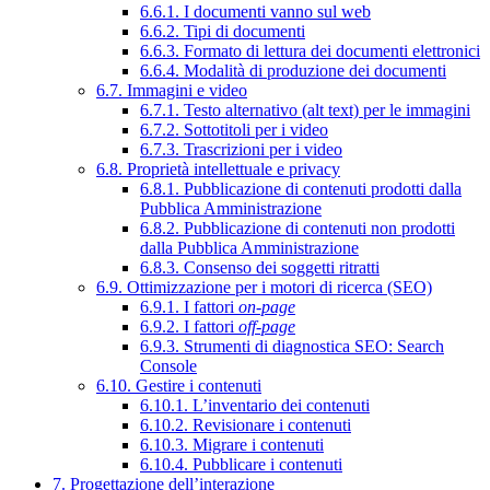
6.6.1. I documenti vanno sul web
6.6.2. Tipi di documenti
6.6.3. Formato di lettura dei documenti elettronici
6.6.4. Modalità di produzione dei documenti
6.7. Immagini e video
6.7.1. Testo alternativo (alt text) per le immagini
6.7.2. Sottotitoli per i video
6.7.3. Trascrizioni per i video
6.8. Proprietà intellettuale e privacy
6.8.1. Pubblicazione di contenuti prodotti dalla
Pubblica Amministrazione
6.8.2. Pubblicazione di contenuti non prodotti
dalla Pubblica Amministrazione
6.8.3. Consenso dei soggetti ritratti
6.9. Ottimizzazione per i motori di ricerca (SEO)
6.9.1. I fattori
on-page
6.9.2. I fattori
off-page
6.9.3. Strumenti di diagnostica SEO: Search
Console
6.10. Gestire i contenuti
6.10.1. L’inventario dei contenuti
6.10.2. Revisionare i contenuti
6.10.3. Migrare i contenuti
6.10.4. Pubblicare i contenuti
7. Progettazione dell’interazione