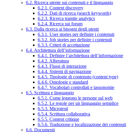
6.2. Ricerca utente sui contenuti e il linguaggio
6.2.1. Content discovery
6.2.2. Dati di ricerca (search keywords)
6.2.3. Ricerca tramite analytics
6.2.4. Ricerca sui forum
6.3. Dalla ricerca ai bisogni degli utenti
6.3.1. User stories per definire i contenuti
6.3.2. Job stories per definire i contenuti
6.3.3. Criteri di accettazione
6.4. Architettura dell’informazione
6.4.1. Definire l’architettura dell’informazione
6.4.2. Alberatura
6.4.3. Flussi di interazione
6.4.4. Sistemi di navigazione
6.4.5. Tipologie di contenuto (content type)
6.4.6. Ontologie e standard
6.4.7. Vocabolari controllati e tassonomie
6.5. Scrittura e linguaggio
6.5.1. Come leggono le persone sul web
6.5.2. Le regole per un linguaggio semplice
6.5.3. Microtesti
6.5.4. Scrittura collaborativa
6.5.5. Content critique
6.5.6. Traduzione e localizzazione dei contenuti
6.6. Documenti