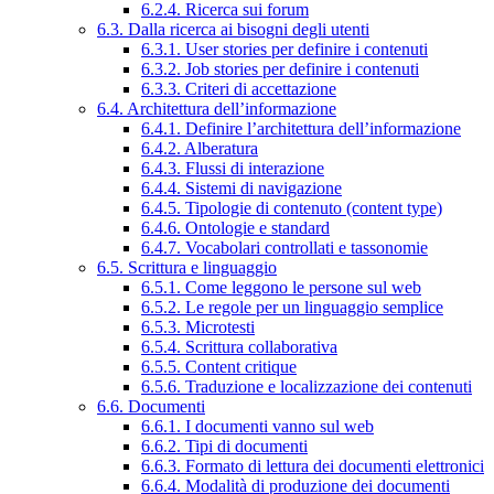
6.2.4. Ricerca sui forum
6.3. Dalla ricerca ai bisogni degli utenti
6.3.1. User stories per definire i contenuti
6.3.2. Job stories per definire i contenuti
6.3.3. Criteri di accettazione
6.4. Architettura dell’informazione
6.4.1. Definire l’architettura dell’informazione
6.4.2. Alberatura
6.4.3. Flussi di interazione
6.4.4. Sistemi di navigazione
6.4.5. Tipologie di contenuto (content type)
6.4.6. Ontologie e standard
6.4.7. Vocabolari controllati e tassonomie
6.5. Scrittura e linguaggio
6.5.1. Come leggono le persone sul web
6.5.2. Le regole per un linguaggio semplice
6.5.3. Microtesti
6.5.4. Scrittura collaborativa
6.5.5. Content critique
6.5.6. Traduzione e localizzazione dei contenuti
6.6. Documenti
6.6.1. I documenti vanno sul web
6.6.2. Tipi di documenti
6.6.3. Formato di lettura dei documenti elettronici
6.6.4. Modalità di produzione dei documenti