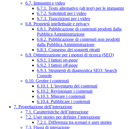
6.7. Immagini e video
6.7.1. Testo alternativo (alt text) per le immagini
6.7.2. Sottotitoli per i video
6.7.3. Trascrizioni per i video
6.8. Proprietà intellettuale e privacy
6.8.1. Pubblicazione di contenuti prodotti dalla
Pubblica Amministrazione
6.8.2. Pubblicazione di contenuti non prodotti
dalla Pubblica Amministrazione
6.8.3. Consenso dei soggetti ritratti
6.9. Ottimizzazione per i motori di ricerca (SEO)
6.9.1. I fattori
on-page
6.9.2. I fattori
off-page
6.9.3. Strumenti di diagnostica SEO: Search
Console
6.10. Gestire i contenuti
6.10.1. L’inventario dei contenuti
6.10.2. Revisionare i contenuti
6.10.3. Migrare i contenuti
6.10.4. Pubblicare i contenuti
7. Progettazione dell’interazione
7.1. Caratteristiche dell’interazione
7.2. User stories per definire l’interazione
7.2.1. Differenza tra scenari e user stories
7.3. Flussi di interazione