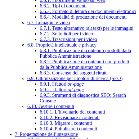
6.6.1. I documenti vanno sul web
6.6.2. Tipi di documenti
6.6.3. Formato di lettura dei documenti elettronici
6.6.4. Modalità di produzione dei documenti
6.7. Immagini e video
6.7.1. Testo alternativo (alt text) per le immagini
6.7.2. Sottotitoli per i video
6.7.3. Trascrizioni per i video
6.8. Proprietà intellettuale e privacy
6.8.1. Pubblicazione di contenuti prodotti dalla
Pubblica Amministrazione
6.8.2. Pubblicazione di contenuti non prodotti
dalla Pubblica Amministrazione
6.8.3. Consenso dei soggetti ritratti
6.9. Ottimizzazione per i motori di ricerca (SEO)
6.9.1. I fattori
on-page
6.9.2. I fattori
off-page
6.9.3. Strumenti di diagnostica SEO: Search
Console
6.10. Gestire i contenuti
6.10.1. L’inventario dei contenuti
6.10.2. Revisionare i contenuti
6.10.3. Migrare i contenuti
6.10.4. Pubblicare i contenuti
7. Progettazione dell’interazione