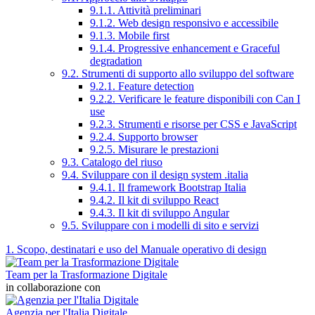
9.1.1. Attività preliminari
9.1.2. Web design responsivo e accessibile
9.1.3. Mobile first
9.1.4. Progressive enhancement e Graceful
degradation
9.2. Strumenti di supporto allo sviluppo del software
9.2.1. Feature detection
9.2.2. Verificare le feature disponibili con Can I
use
9.2.3. Strumenti e risorse per CSS e JavaScript
9.2.4. Supporto browser
9.2.5. Misurare le prestazioni
9.3. Catalogo del riuso
9.4. Sviluppare con il design system .italia
9.4.1. Il framework Bootstrap Italia
9.4.2. Il kit di sviluppo React
9.4.3. Il kit di sviluppo Angular
9.5. Sviluppare con i modelli di sito e servizi
1. Scopo, destinatari e uso del Manuale operativo di design
Team per la Trasformazione Digitale
in collaborazione con
Agenzia per l'Italia Digitale