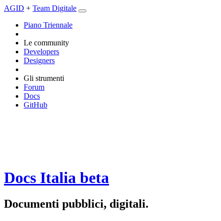
AGID
+
Team Digitale
Piano Triennale
Le community
Developers
Designers
Gli strumenti
Forum
Docs
GitHub
Docs Italia
beta
Documenti pubblici, digitali.