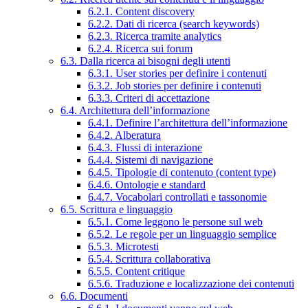
6.2.1. Content discovery
6.2.2. Dati di ricerca (search keywords)
6.2.3. Ricerca tramite analytics
6.2.4. Ricerca sui forum
6.3. Dalla ricerca ai bisogni degli utenti
6.3.1. User stories per definire i contenuti
6.3.2. Job stories per definire i contenuti
6.3.3. Criteri di accettazione
6.4. Architettura dell’informazione
6.4.1. Definire l’architettura dell’informazione
6.4.2. Alberatura
6.4.3. Flussi di interazione
6.4.4. Sistemi di navigazione
6.4.5. Tipologie di contenuto (content type)
6.4.6. Ontologie e standard
6.4.7. Vocabolari controllati e tassonomie
6.5. Scrittura e linguaggio
6.5.1. Come leggono le persone sul web
6.5.2. Le regole per un linguaggio semplice
6.5.3. Microtesti
6.5.4. Scrittura collaborativa
6.5.5. Content critique
6.5.6. Traduzione e localizzazione dei contenuti
6.6. Documenti