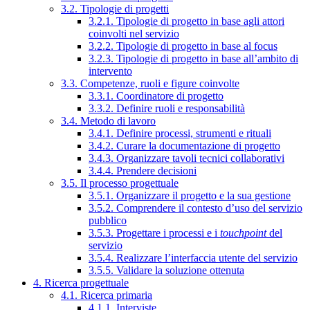
3.2. Tipologie di progetti
3.2.1. Tipologie di progetto in base agli attori
coinvolti nel servizio
3.2.2. Tipologie di progetto in base al focus
3.2.3. Tipologie di progetto in base all’ambito di
intervento
3.3. Competenze, ruoli e figure coinvolte
3.3.1. Coordinatore di progetto
3.3.2. Definire ruoli e responsabilità
3.4. Metodo di lavoro
3.4.1. Definire processi, strumenti e rituali
3.4.2. Curare la documentazione di progetto
3.4.3. Organizzare tavoli tecnici collaborativi
3.4.4. Prendere decisioni
3.5. Il processo progettuale
3.5.1. Organizzare il progetto e la sua gestione
3.5.2. Comprendere il contesto d’uso del servizio
pubblico
3.5.3. Progettare i processi e i
touchpoint
del
servizio
3.5.4. Realizzare l’interfaccia utente del servizio
3.5.5. Validare la soluzione ottenuta
4. Ricerca progettuale
4.1. Ricerca primaria
4.1.1. Interviste