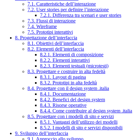
7.1. Caratteristiche dell’interazione
7.2. User stories per definire l’interazione
7.2.1. Differenza tra scenari e user stories
7.3. Flussi di interazione
7.4. Wireframe
7.5. Prototipi interattivi
8. Progettazione dell’interfaccia
8.1. Obiettivi dell’interfaccia
8.2. Elementi dell’interfaccia
8.2.1. Elementi di composizione
8.2.2. Elementi interattivi
8.2.3. Elementi testuali (microtesti)
8.3. Progettare e costruire in alta fedeltà
8.3.1. Layout di pagina
8.3.2. Prototipi in alta fedeltà
8.4. Progettare con il design system .italia
8.4.1. Documentazione
8.4.2. Benefici del design system
8.4.3. Risorse operative
8.4.4. Come contribuire al design system .italia
8.5. Progettare con i modelli di sito e servizi
8.5.1. Vantaggi dell’utilizzo dei modelli
8.5.2. I modelli di sito e servizi disponibili
9. Sviluppo dell’interfaccia
9.1. Approccio allo sviluppo