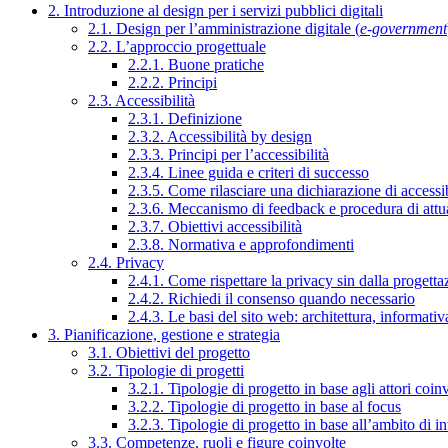
2. Introduzione al design per i servizi pubblici digitali
2.1. Design per l’amministrazione digitale (
e-government
2.2. L’approccio progettuale
2.2.1. Buone pratiche
2.2.2. Principi
2.3. Accessibilità
2.3.1. Definizione
2.3.2. Accessibilità by design
2.3.3. Principi per l’accessibilità
2.3.4. Linee guida e criteri di successo
2.3.5. Come rilasciare una dichiarazione di accessib
2.3.6. Meccanismo di feedback e procedura di attu
2.3.7. Obiettivi accessibilità
2.3.8. Normativa e approfondimenti
2.4. Privacy
2.4.1. Come rispettare la privacy sin dalla progettaz
2.4.2. Richiedi il consenso quando necessario
2.4.3. Le basi del sito web: architettura, informati
3. Pianificazione, gestione e strategia
3.1. Obiettivi del progetto
3.2. Tipologie di progetti
3.2.1. Tipologie di progetto in base agli attori coinv
3.2.2. Tipologie di progetto in base al focus
3.2.3. Tipologie di progetto in base all’ambito di i
3.3. Competenze, ruoli e figure coinvolte