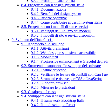
8.3.2. Prototipi in alta fedeltà
8.4. Progettare con il design system .italia
8.4.1. Documentazione
8.4.2. Benefici del design system
8.4.3. Risorse operative
8.4.4. Come contribuire al design system .italia
8.5. Progettare con i modelli di sito e servizi
8.5.1. Vantaggi dell’utilizzo dei modelli
8.5.2. I modelli di sito e servizi disponibili
9. Sviluppo dell’interfaccia
9.1. Approccio allo sviluppo
9.1.1. Attività preliminari
9.1.2. Web design responsivo e accessibile
9.1.3. Mobile first
9.1.4. Progressive enhancement e Graceful degrad
9.2. Strumenti di supporto allo sviluppo del software
9.2.1. Feature detection
9.2.2. Verificare le feature disponibili con Can I us
9.2.3. Strumenti e risorse per CSS e JavaScript
9.2.4. Supporto browser
9.2.5. Misurare le prestazioni
9.3. Catalogo del riuso
9.4. Sviluppare con il design system .italia
9.4.1. Il framework Bootstrap Italia
9.4.2. Il kit di sviluppo React