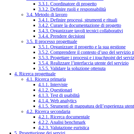
3.3.1. Coordinatore di progetto
3.3.2. Definire ruoli e responsabilità
3.4. Metodo di lavoro
3.4.1. Definire processi, strumenti e rituali
3.4.2. Curare la documentazione di progetto
3.4.3. Organizzare tavoli tecnici collaborativi
3.4.4. Prendere decisioni
3.5. Il processo progettuale
3.5.1. Organizzare il progetto e la sua gestione
3.5.2. Comprendere il contesto d’uso del servizio 
3.5.3. Progettare i processi e i
touchpoint
del servi
3.5.4. Realizzare l’interfaccia utente del servizio
3.5.5. Validare la soluzione ottenuta
4. Ricerca progettuale
4.1. Ricerca primaria
4.1.1. Interviste
4.1.2. Questionari
4.1.3. Test di usabilità
4.1.4. Web analytics
4.1.5. Strumenti di mappatura dell’esperienza uten
4.2. Ricerca secondaria
4.2.1. Ricerca documentale
4.2.2. Analisi benchmark
4.2.3. Valutazione euristica
5. Progettazione dei servizi