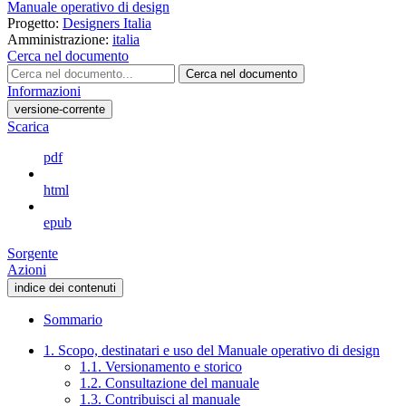
Manuale operativo di design
Progetto:
Designers Italia
Amministrazione:
italia
Cerca nel documento
Cerca nel documento
Informazioni
versione-corrente
Scarica
pdf
html
epub
Sorgente
Azioni
indice dei contenuti
Sommario
1. Scopo, destinatari e uso del Manuale operativo di design
1.1. Versionamento e storico
1.2. Consultazione del manuale
1.3. Contribuisci al manuale