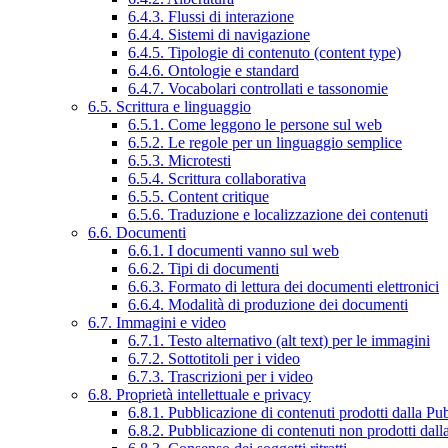
6.4.3. Flussi di interazione
6.4.4. Sistemi di navigazione
6.4.5. Tipologie di contenuto (content type)
6.4.6. Ontologie e standard
6.4.7. Vocabolari controllati e tassonomie
6.5. Scrittura e linguaggio
6.5.1. Come leggono le persone sul web
6.5.2. Le regole per un linguaggio semplice
6.5.3. Microtesti
6.5.4. Scrittura collaborativa
6.5.5. Content critique
6.5.6. Traduzione e localizzazione dei contenuti
6.6. Documenti
6.6.1. I documenti vanno sul web
6.6.2. Tipi di documenti
6.6.3. Formato di lettura dei documenti elettronici
6.6.4. Modalità di produzione dei documenti
6.7. Immagini e video
6.7.1. Testo alternativo (alt text) per le immagini
6.7.2. Sottotitoli per i video
6.7.3. Trascrizioni per i video
6.8. Proprietà intellettuale e privacy
6.8.1. Pubblicazione di contenuti prodotti dalla P
6.8.2. Pubblicazione di contenuti non prodotti dal