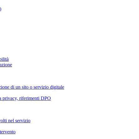
)
ilità
azione
ione di un sito o servizio digitale
va privacy, riferimenti DPO
olti nel servizio
ntervento