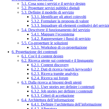
5.1. Cosa sono i servizi e il service design
5.2. Progettare servizi pubblici digitali
5.3. Definire il modello di servizio
5.3.1. Identificare gli attori coinvolti
5.3.2. Formulare la proposta di valore
5.3.3. Inquadrare gli elementi costitutivi del serviz
5.4. Descrivere il funzionamento del servizio
5.4.1. Mappare l’ecosistema
5.4.2. Rappresentare i flussi di servizio
5.5. Co-progettare le soluzioni
5.5.1. Workshop di co-progettazione
6. Progettazione dei contenuti
6.1. Cos’è il content design
6.2. Ricerca utente sui contenuti e il linguaggio
6.2.1. Content discovery
6.2.2. Dati di ricerca (search keywords)
6.2.3. Ricerca tramite analytics
6.2.4. Ricerca sui forum
6.3. Dalla ricerca ai bisogni degli utenti
6.3.1. User stories per definire i contenuti
6.3.2. Job stories per definire i contenuti
6.3.3. Criteri di accettazione
6.4. Architettura dell’informazione
6.4.1. Definire l’architettura dell’informazione
6.4.2. Alberatura