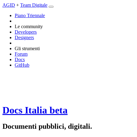
AGID
+
Team Digitale
Piano Triennale
Le community
Developers
Designers
Gli strumenti
Forum
Docs
GitHub
Docs Italia
beta
Documenti pubblici, digitali.