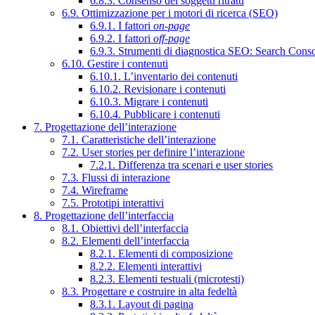
6.8.3. Consenso dei soggetti ritratti
6.9. Ottimizzazione per i motori di ricerca (SEO)
6.9.1. I fattori
on-page
6.9.2. I fattori
off-page
6.9.3. Strumenti di diagnostica SEO: Search Cons
6.10. Gestire i contenuti
6.10.1. L’inventario dei contenuti
6.10.2. Revisionare i contenuti
6.10.3. Migrare i contenuti
6.10.4. Pubblicare i contenuti
7. Progettazione dell’interazione
7.1. Caratteristiche dell’interazione
7.2. User stories per definire l’interazione
7.2.1. Differenza tra scenari e user stories
7.3. Flussi di interazione
7.4. Wireframe
7.5. Prototipi interattivi
8. Progettazione dell’interfaccia
8.1. Obiettivi dell’interfaccia
8.2. Elementi dell’interfaccia
8.2.1. Elementi di composizione
8.2.2. Elementi interattivi
8.2.3. Elementi testuali (microtesti)
8.3. Progettare e costruire in alta fedeltà
8.3.1. Layout di pagina